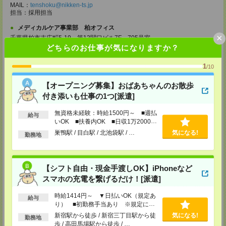
MAIL：
tenshoku@nikken-ts.jp
担当：採用担当
メディカルケア事業部 柏オフィス
×
千葉県柏市末広町5-19 第12関口ビル7F 705号室
TEL：0120-935-218
どちらのお仕事が気になりますか？
MAIL：
tenshoku@nikken-ts.jp
担当：採用担当
1
/10
メディカルケア事業部 新宿オフィス
【オープニング募集】おばあちゃんのお散歩
東京都新宿区新宿2-3-10 新宿御苑ビル6階
TEL：0120-457-235
付き添いも仕事の1つ[派遣]
MAIL：
tenshoku@nikken-ts.jp
担当：採用担当
無資格未経験：時給1500円～ ■週払
給与
いOK ■扶養内OK ■日収1万2000円
メディカルケア事業部 立川事業所
以上
巣鴨駅 / 目白駅 / 北池袋駅 / …
気になる!
東京都立川市錦町1-12-14
勤務地
TEL：0120-934-200
MAIL：
tenshoku@nikken-ts.jp
担当：採用担当
【シフト自由・現金手渡しOK】iPhoneなど
メディカルケア事業部 町田オフィス
スマホの充電を繋げるだけ！[派遣]
東京都町田市森野1-7-23 大樹生命町田ビル6F
TEL：0120-453-285
時給1414円～ ▼日払いOK（規定あ
MAIL：
tenshoku@nikken-ts.jp
給与
り） ■初勤務手当あり ※規定によ
担当：採用担当
る
新宿駅から徒歩 / 新宿三丁目駅から徒
気になる!
勤務地
メディカルケア事業部 横浜オフィス
歩 / 高田馬場駅から徒歩 / …