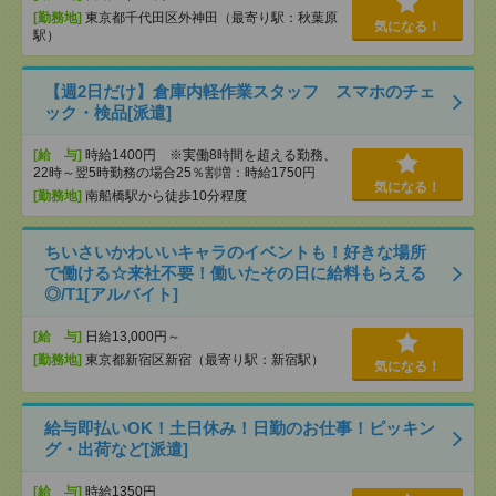
[勤務地]
東京都千代田区外神田（最寄り駅：秋葉原
気になる！
駅）
【週2日だけ】倉庫内軽作業スタッフ スマホのチェ
ック・検品[派遣]
[給 与]
時給1400円 ※実働8時間を超える勤務、
22時～翌5時勤務の場合25％割増：時給1750円
気になる！
[勤務地]
南船橋駅から徒歩10分程度
ちいさいかわいいキャラのイベントも！好きな場所
で働ける☆来社不要！働いたその日に給料もらえる
◎/T1[アルバイト]
[給 与]
日給13,000円～
[勤務地]
東京都新宿区新宿（最寄り駅：新宿駅）
気になる！
給与即払いOK！土日休み！日勤のお仕事！ピッキン
グ・出荷など[派遣]
[給 与]
時給1350円