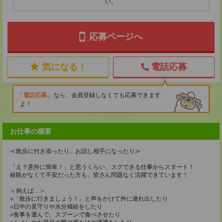
い。
応募ページへ
気になる！
電話応募
電話応募
なら、会員登録しなくても応募できます
よ！
お仕事の概要
≪散歩に付き添ったり、お話し相手になったり≫
「え？意外に簡単！」と思うくらい、スグできる仕事からスタート！
経験がなくて不安だった方も、皆さん問題なく活躍できています！
＜例えば…＞
○「散歩に行きましょう！」と声をかけて外に連れ出したり
○日中の見守りや水分補給をしたり
○食事を運んで、スプーンで食べさせたり