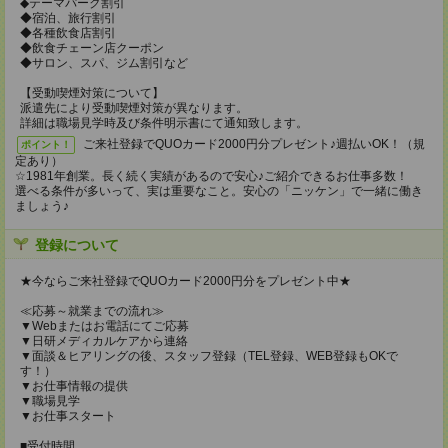
◆テーマパーク割引
◆宿泊、旅行割引
◆各種飲食店割引
◆飲食チェーン店クーポン
◆サロン、スパ、ジム割引など
【受動喫煙対策について】
派遣先により受動喫煙対策が異なります。
詳細は職場見学時及び条件明示書にて通知致します。
ご来社登録でQUOカード2000円分プレゼント♪週払いOK！（規
ポイント！
定あり）
☆1981年創業。長く続く実績があるので安心♪ご紹介できるお仕事多数！
選べる条件が多いって、実は重要なこと。安心の「ニッケン」で一緒に働き
ましょう♪
登録について
★今ならご来社登録でQUOカード2000円分をプレゼント中★
≪応募～就業までの流れ≫
▼Webまたはお電話にてご応募
▼日研メディカルケアから連絡
▼面談＆ヒアリングの後、スタッフ登録（TEL登録、WEB登録もOKで
す！）
▼お仕事情報の提供
▼職場見学
▼お仕事スタート
■受付時間