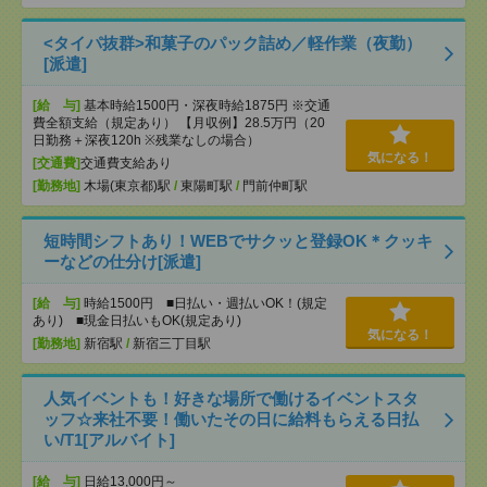
<タイパ抜群>和菓子のパック詰め／軽作業（夜勤）
[派遣]
[給 与]
基本時給1500円・深夜時給1875円 ※交通
費全額支給（規定あり） 【月収例】28.5万円（20
日勤務＋深夜120h ※残業なしの場合）
気になる！
[交通費]
交通費支給あり
[勤務地]
木場(東京都)駅
/
東陽町駅
/
門前仲町駅
短時間シフトあり！WEBでサクッと登録OK＊クッキ
ーなどの仕分け[派遣]
[給 与]
時給1500円 ■日払い・週払いOK！(規定
あり) ■現金日払いもOK(規定あり)
気になる！
[勤務地]
新宿駅
/
新宿三丁目駅
人気イベントも！好きな場所で働けるイベントスタ
ッフ☆来社不要！働いたその日に給料もらえる日払
い/T1[アルバイト]
[給 与]
日給13,000円～