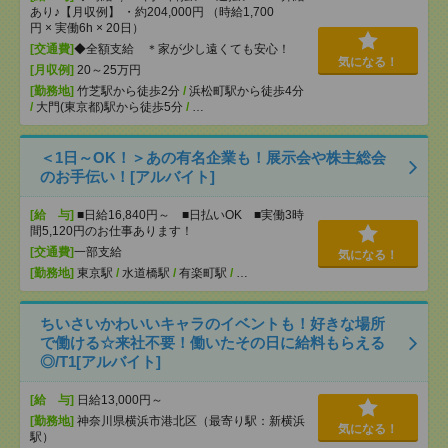
あり♪【月収例】 ・約204,000円 （時給1,700
円 × 実働6h × 20日）
[交通費]
◆全額支給 ＊家が少し遠くても安心！
気になる！
[月収例]
20～25万円
[勤務地]
竹芝駅から徒歩2分
/
浜松町駅から徒歩4分
/
大門(東京都)駅から徒歩5分
/
…
＜1日～OK！＞あの有名企業も！展示会や株主総会
のお手伝い！[アルバイト]
[給 与]
■日給16,840円～ ■日払いOK ■実働3時
間5,120円のお仕事あります！
[交通費]
一部支給
気になる！
[勤務地]
東京駅
/
水道橋駅
/
有楽町駅
/
…
ちいさいかわいいキャラのイベントも！好きな場所
で働ける☆来社不要！働いたその日に給料もらえる
◎/T1[アルバイト]
[給 与]
日給13,000円～
[勤務地]
神奈川県横浜市港北区（最寄り駅：新横浜
気になる！
駅）