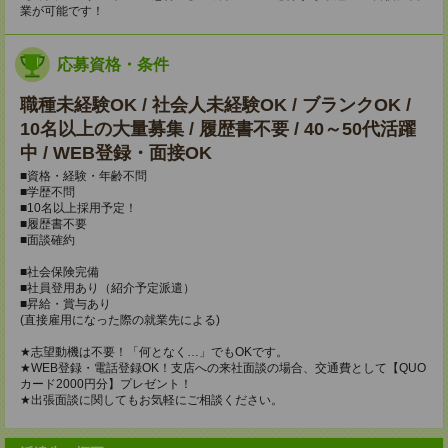
業が可能です！
応募資格・条件
職種未経験OK / 社会人未経験OK / ブランクOK /
10名以上の大量募集 / 履歴書不要 / 40～50代活躍
中 / WEB登録・面接OK
■資格・経験・年齢不問
■学歴不問
■10名以上採用予定！
■履歴書不要
■面談確約
■社会保険完備
■社員登用あり（紹介予定派遣）
■昇給・賞与あり
(直接雇用になった際の就業先による)
★志望動機は不要！「何となく…」でもOKです。
★WEB登録・電話登録OK！支店への来社面談の場合、交通費として【QUO
カード2000円分】プレゼント！
★出張面談に関してもお気軽にご相談ください。