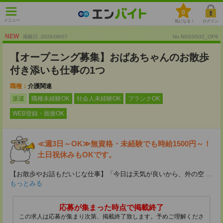
0
メニュー
気になる！
ログイン
NEW
掲載日 :2026
/
08
/
07
No.NSGSN32_OP9
【オープニング募集】おばあちゃんのお散歩
付き添いも仕事の1つ
職種：
介護関連
派遣
職種未経験OK
社会人未経験OK
ブランクOK
WEB登録・面接OK
≪週3日～OK≫無資格・未経験でも時給1500円～！
土日祝休みもOKです。
【お散歩やお話もだいじな仕事】「今日は天気が良いから、外の空
...
もっとみる
応募が集まった時点で掲載終了
この求人は応募が集まり次第、掲載終了致します。予めご理解くださ