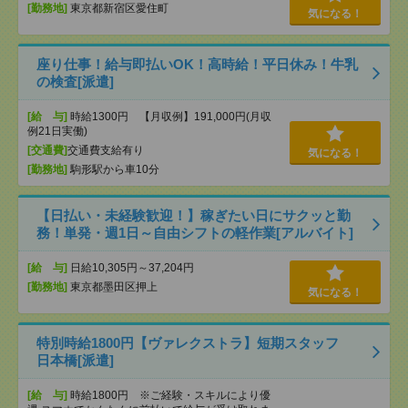
[勤務地]
東京都新宿区愛住町
気になる！
座り仕事！給与即払いOK！高時給！平日休み！牛乳
の検査[派遣]
[給 与]
時給1300円 【月収例】191,000円(月収
例21日実働)
[交通費]
交通費支給有り
気になる！
[勤務地]
駒形駅から車10分
【日払い・未経験歓迎！】稼ぎたい日にサクッと勤
務！単発・週1日～自由シフトの軽作業[アルバイト]
[給 与]
日給10,305円～37,204円
[勤務地]
東京都墨田区押上
気になる！
特別時給1800円【ヴァレクストラ】短期スタッフ
日本橋[派遣]
[給 与]
時給1800円 ※ご経験・スキルにより優