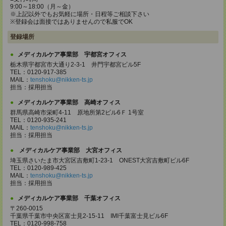
9:00～18:00（月～金）
※上記以外でもお気軽に場所・日程等ご相談下さい
※登録会は面接ではありませんので私服でOK
登録場所
メディカルケア事業部 宇都宮オフィス
栃木県宇都宮市大通り2-3-1 井門宇都宮ビル5F
TEL：0120-917-385
MAIL：
tenshoku@nikken-ts.jp
担当：採用担当
メディカルケア事業部 高崎オフィス
群馬県高崎市栄町4-11 原地所第2ビル6Ｆ 1号室
TEL：0120-935-241
MAIL：
tenshoku@nikken-ts.jp
担当：採用担当
メディカルケア事業部 大宮オフィス
埼玉県さいたま市大宮区吉敷町1-23-1 ONEST大宮吉敷町ビル6F
TEL：0120-989-425
MAIL：
tenshoku@nikken-ts.jp
担当：採用担当
メディカルケア事業部 千葉オフィス
〒260-0015
千葉県千葉市中央区富士見2-15-11 IMI千葉富士見ビル6F
TEL：0120-998-758