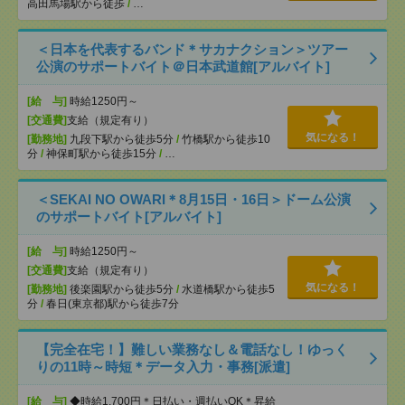
高田馬場駅から徒歩
/
…
＜日本を代表するバンド＊サカナクション＞ツアー
公演のサポートバイト＠日本武道館[アルバイト]
[給 与]
時給1250円～
[交通費]
支給（規定有り）
気になる！
[勤務地]
九段下駅から徒歩5分
/
竹橋駅から徒歩10
分
/
神保町駅から徒歩15分
/
…
＜SEKAI NO OWARI＊8月15日・16日＞ドーム公演
のサポートバイト[アルバイト]
[給 与]
時給1250円～
[交通費]
支給（規定有り）
気になる！
[勤務地]
後楽園駅から徒歩5分
/
水道橋駅から徒歩5
分
/
春日(東京都)駅から徒歩7分
【完全在宅！】難しい業務なし＆電話なし！ゆっく
りの11時～時短＊データ入力・事務[派遣]
[給 与]
◆時給1,700円＊日払い・週払いOK＊昇給