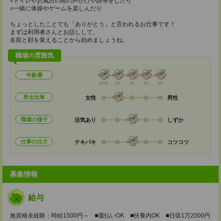
○トイレやお風呂の際の声かけや誘導をしたり
○一緒に体操やゲームを楽しんだり
ちょっとしたことでも「ありがとう」と言われるお仕事です！
まずは利用者さんとお話しして、
名前と顔を覚えることから始めましょうね。
職場の雰囲気
年齢層
20代
30
40
50
60
男女比率
女性
男性
職場の様子
活気あり
しずか
仕事の仕方
テキパキ
コツコツ
募集情報
給与
無資格未経験：時給1500円～ ■週払いOK ■扶養内OK ■日収1万2000円