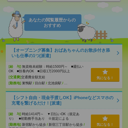
あなたの閲覧履歴からの
おすすめ
【オープニング募集】おばあちゃんのお散歩付き添
いも仕事の1つ[派遣]
[給 与]
無資格未経験：時給1500円～ ■週払い
OK ■扶養内OK ■日収1万2000円以上
[交通費]
交通費全額支給
気になる！
[勤務地]
巣鴨駅
/
目白駅
/
北池袋駅
/
…
【シフト自由・現金手渡しOK】iPhoneなどスマホの
充電を繋げるだけ！[派遣]
[給 与]
時給1414円～ ▼日払いOK（規定あ
り） ■初勤務手当あり ※規定による
[勤務地]
新宿駅から徒歩
/
新宿三丁目駅から徒歩
/
気になる！