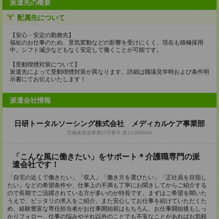
派遣先の概要
配属先について
【安心・安定の勤務先】
福祉のお仕事のため、景気変動などの影響を受けにくく、現在も積極採用
中。シフト減少などもなく安定して働くことが可能です。
【受動喫煙対策について】
派遣先によって受動喫煙対策が異なります。詳細は職場見学時および条件明
示書にてお伝えいたします！
派遣会社情報
日研トータルソーシング株式会社 メディカルケア事業部
労働者派遣事業許可番号:派13-060060
「こんな風に働きたい」をサポート＊介護職専門の派
遣会社です！
「自宅の近くで働きたい」「収入」「働き方を選びたい」「正社員を目指し
たい」などの希望条件や、仕事上の不満も丁寧にお聞きしてからご紹介する
ので長期でご活躍されている方が多いのが特長です。まずはご希望を聞いた
うえで、ピッタリの求人をご紹介。また安心してお仕事を続けていただくた
め、経験豊富な専任担当者がお仕事開始前はもちろん、お仕事開始後もしっ
かりフォロー。仕事の悩みやそれ以外のことでも不安なことがあればお気軽