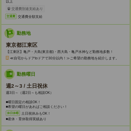
以上
交通費別途支給あり
交通費全額支給
交通費
勤務地
東京都江東区
【江東区】亀戸・大島(東京都)・西大島・亀戸水神など勤務地多数！
≪自宅からドアtoドアで30分以内！≫ご希望の勤務地を紹介します。
勤務曜日
週2～3 / 土日祝休
週3日～（週2日～も相談OK）
■曜日固定の相談OK！
■希望の曜日があればご相談ください！
土日祝休みもOK！
休日休暇
■産休・育休取得実績あり