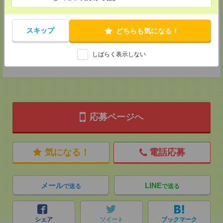
神奈川県横浜市保土ケ谷区神戸町134 横浜ビジネスパークサウスタワー
2F B区画
TEL：0120-901-799
MAIL：
tenshoku@nikken-ts.jp
スキップ
どちらも気になる！
担当：採用担当
登録交通費
しばらく表示しない
★今ならご来社登録でQUOカード2000円分をプレゼント中★
応募ページへ
気になる！
電話応募
メール
LINE
で送る
で送る
シェア
ツイート
ブックマーク