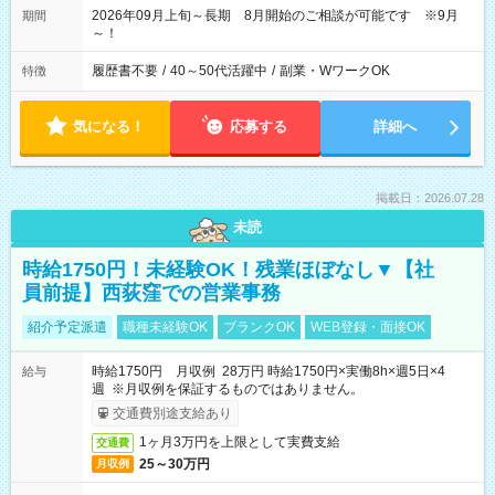
2026年09月上旬～長期 8月開始のご相談が可能です ※9月
期間
～！
履歴書不要
/
40～50代活躍中
/
副業・WワークOK
特徴
気になる！
応募する
詳細へ
掲載日：2026.07.28
未読
時給1750円！未経験OK！残業ほぼなし▼【社
員前提】西荻窪での営業事務
紹介予定派遣
職種未経験OK
ブランクOK
WEB登録・面接OK
時給1750円 月収例 28万円 時給1750円×実働8h×週5日×4
給与
週 ※月収例を保証するものではありません。
交通費別途支給あり
1ヶ月3万円を上限として実費支給
交通費
25～30万円
月収例