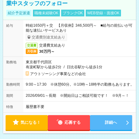
業中スタッフのフォロー
紹介予定派遣
職種未経験OK
ブランクOK
WEB登録・面接OK
時給1650円＋交 【月収例】346,500円～ ■給与の前払いが可
給与
能な速払いサービスあり
交通費別途支給あり
交通費支給あり
交通費
30万円～
月収例
東京都千代田区
勤務地
有楽町駅から徒歩2分
/
日比谷駅から徒歩1分
アウトソーシング事業などの会社
9:00～17:30 ※休憩60分。※10時～18時半の勤務もあります。
勤務時間
2026/09/01～長期 ※開始日はご相談可能です！ ※9月～！
期間
履歴書不要
特徴
気になる！
応募する
詳細へ