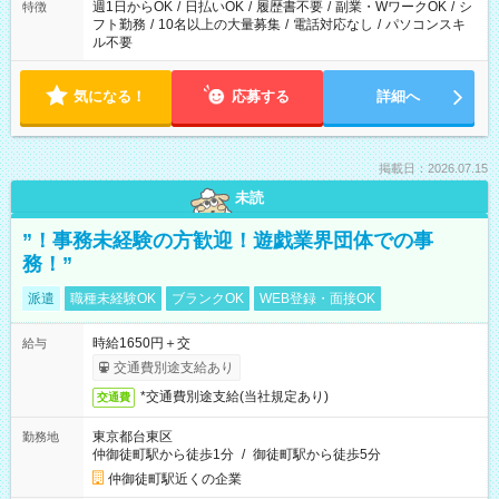
ください！
週1日からOK
/
日払いOK
/
履歴書不要
/
副業・WワークOK
/
シ
特徴
フト勤務
/
10名以上の大量募集
/
電話対応なし
/
パソコンスキ
ル不要
気になる！
応募する
詳細へ
掲載日：2026.07.15
未読
”！事務未経験の方歓迎！遊戯業界団体での事
務！”
派遣
職種未経験OK
ブランクOK
WEB登録・面接OK
時給1650円＋交
給与
交通費別途支給あり
*交通費別途支給(当社規定あり)
交通費
東京都台東区
勤務地
仲御徒町駅から徒歩1分
/
御徒町駅から徒歩5分
仲御徒町駅近くの企業