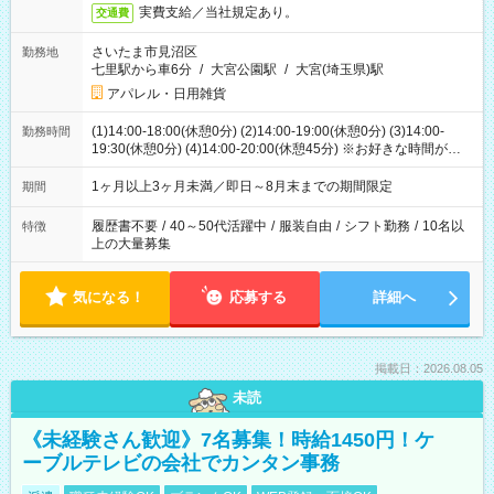
実費支給／当社規定あり。
交通費
さいたま市見沼区
勤務地
七里駅から車6分
/
大宮公園駅
/
大宮(埼玉県)駅
アパレル・日用雑貨
(1)14:00-18:00(休憩0分) (2)14:00-19:00(休憩0分) (3)14:00-
勤務時間
19:30(休憩0分) (4)14:00-20:00(休憩45分) ※お好きな時間が選べ
ます
1ヶ月以上3ヶ月未満／即日～8月末までの期間限定
期間
履歴書不要
/
40～50代活躍中
/
服装自由
/
シフト勤務
/
10名以
特徴
上の大量募集
気になる！
応募する
詳細へ
掲載日：2026.08.05
未読
《未経験さん歓迎》7名募集！時給1450円！ケ
ーブルテレビの会社でカンタン事務