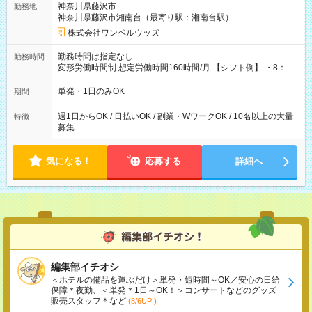
神奈川県藤沢市
勤務地
神奈川県藤沢市湘南台（最寄り駅：湘南台駅）
株式会社ワンベルウッズ
勤務時間は指定なし
勤務時間
変形労働時間制 想定労働時間160時間/月 【シフト例】 ・8：00
～21：00
単発・1日のみOK
期間
週1日からOK / 日払いOK / 副業・WワークOK / 10名以上の大量
特徴
募集
気になる！
応募する
詳細へ
編集部イチオシ
＜ホテルの備品を運ぶだけ＞単発・短時間～OK／安心の日給
保障＊夜勤、＜単発＊1日～OK！＞コンサートなどのグッズ
販売スタッフ＊など
(8/6UP!)