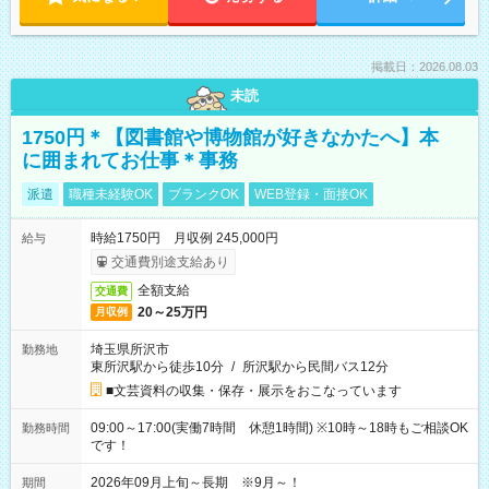
掲載日：2026.08.03
未読
1750円＊【図書館や博物館が好きなかたへ】本
に囲まれてお仕事＊事務
派遣
職種未経験OK
ブランクOK
WEB登録・面接OK
時給1750円 月収例 245,000円
給与
交通費別途支給あり
全額支給
交通費
20～25万円
月収例
埼玉県所沢市
勤務地
東所沢駅から徒歩10分
/
所沢駅から民間バス12分
■文芸資料の収集・保存・展示をおこなっています
09:00～17:00(実働7時間 休憩1時間) ※10時～18時もご相談OK
勤務時間
です！
2026年09月上旬～長期 ※9月～！
期間