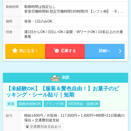
勤務時間は指定なし
勤務時間
変形労働時間制 想定労働時間160時間/月 【シフト例】 ・8：00
～21：00
単発・1日のみOK
期間
週1日からOK / 日払いOK / 副業・WワークOK / 10名以上の大量
特徴
募集
気になる！
応募する
詳細へ
未読
【未経験OK】【服装＆髪色自由！】お菓子のピ
ッキング・シール貼り｜短期
派遣
職種未経験OK
ブランクOK
WEB登録・面接OK
時給1400円／月収例：117,600円＝1,400円×4時間×21日勤務の
給与
場合＋交通費別途支給
交通費別途支給あり