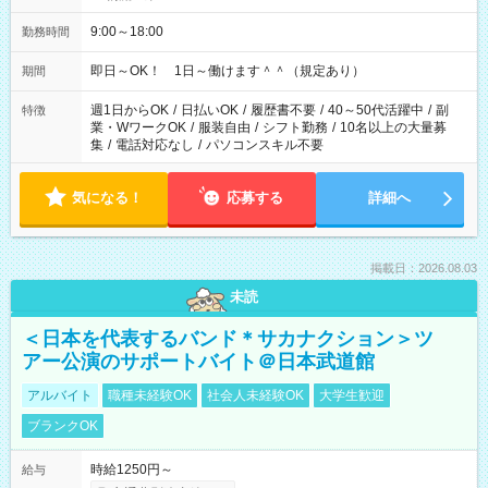
9:00～18:00
勤務時間
即日～OK！ 1日～働けます＾＾（規定あり）
期間
週1日からOK
/
日払いOK
/
履歴書不要
/
40～50代活躍中
/
副
特徴
業・WワークOK
/
服装自由
/
シフト勤務
/
10名以上の大量募
集
/
電話対応なし
/
パソコンスキル不要
気になる！
応募する
詳細へ
掲載日：2026.08.03
未読
＜日本を代表するバンド＊サカナクション＞ツ
アー公演のサポートバイト＠日本武道館
アルバイト
職種未経験OK
社会人未経験OK
大学生歓迎
ブランクOK
時給1250円～
給与