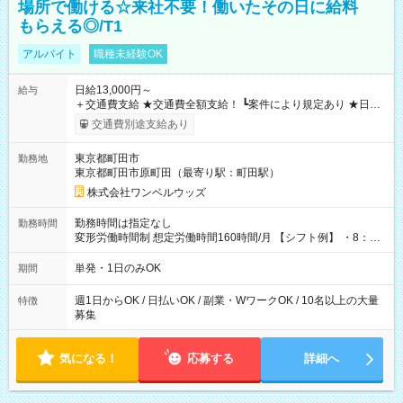
場所で働ける☆来社不要！働いたその日に給料
もらえる◎/T1
アルバイト
職種未経験OK
日給13,000円～
給与
＋交通費支給 ★交通費全額支給！ ┗案件により規定あり ★日払
いOK！（規定あり） ┗働いたその日に現金GET♪ お仕事後はコ
交通費別途支給あり
ンビニATMから 日払い分を引き落とせます！ 【試用期間】試
用期間なし
東京都町田市
勤務地
東京都町田市原町田（最寄り駅：町田駅）
株式会社ワンベルウッズ
勤務時間は指定なし
勤務時間
変形労働時間制 想定労働時間160時間/月 【シフト例】 ・8：00
～21：00
単発・1日のみOK
期間
週1日からOK / 日払いOK / 副業・WワークOK / 10名以上の大量
特徴
募集
気になる！
応募する
詳細へ