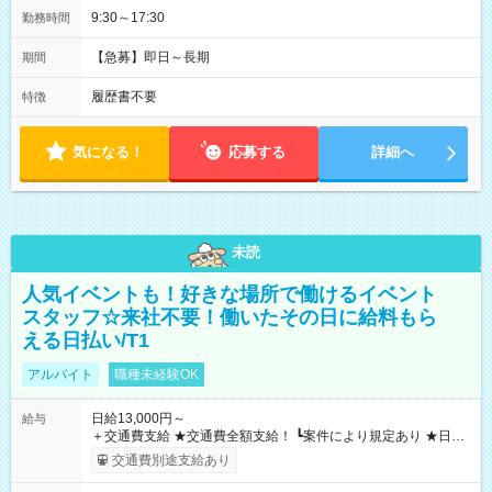
9:30～17:30
勤務時間
【急募】即日～長期
期間
履歴書不要
特徴
気になる！
応募する
詳細へ
未読
人気イベントも！好きな場所で働けるイベント
スタッフ☆来社不要！働いたその日に給料もら
える日払い/T1
アルバイト
職種未経験OK
日給13,000円～
給与
＋交通費支給 ★交通費全額支給！ ┗案件により規定あり ★日払
いOK！（規定あり） ┗働いたその日に現金GET♪ お仕事後はコ
交通費別途支給あり
ンビニATMから 日払い分を引き落とせます！ 【試用期間】試
用期間なし