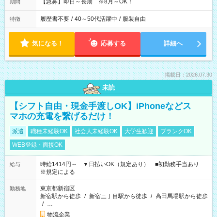
【急募】即日～長期 ※8月～OK！
期間
履歴書不要
/
40～50代活躍中
/
服装自由
特徴
気になる！
応募する
詳細へ
掲載日：2026.07.30
未読
【シフト自由・現金手渡しOK】iPhoneなどス
マホの充電を繋げるだけ！
派遣
職種未経験OK
社会人未経験OK
大学生歓迎
ブランクOK
WEB登録・面接OK
時給1414円～ ▼日払いOK（規定あり） ■初勤務手当あり
給与
※規定による
東京都新宿区
勤務地
新宿駅から徒歩
/
新宿三丁目駅から徒歩
/
高田馬場駅から徒歩
/
…
物流企業