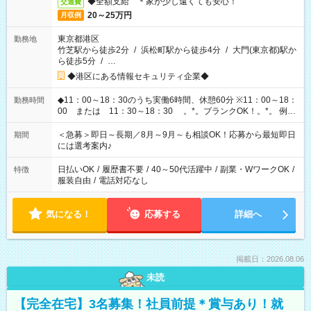
◆全額支給 ＊家が少し遠くても安心！
交通費
20～25万円
月収例
東京都港区
勤務地
竹芝駅から徒歩2分
/
浜松町駅から徒歩4分
/
大門(東京都)駅か
ら徒歩5分
/
…
◆港区にある情報セキュリティ企業◆
◆11：00～18：30のうち実働6時間、休憩60分 ※11：00～18：
勤務時間
00 または 11：30～18：30 。*。ブランクOK！。*。 例え
ば前職が、 在宅/財団法人/事務/コールセンター/受付/販売/カフェ
スタッフ スイーツ販売/ホテルフロント/化粧品販売/など 様々な
＜急募＞即日～長期／8月～9月～も相談OK！応募から最短即日
期間
業界から入社して活躍されています♪
には選考案内♪
日払いOK
/
履歴書不要
/
40～50代活躍中
/
副業・WワークOK
/
特徴
服装自由
/
電話対応なし
気になる！
応募する
詳細へ
掲載日：2026.08.06
未読
【完全在宅】3名募集！社員前提＊賞与あり！就