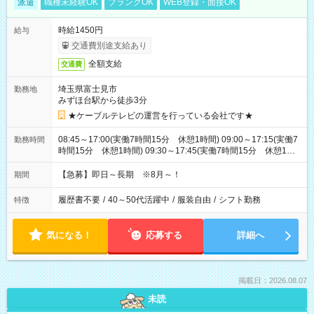
派遣
職種未経験OK
ブランクOK
WEB登録・面接OK
時給1450円
給与
交通費別途支給あり
全額支給
交通費
埼玉県富士見市
勤務地
みずほ台駅から徒歩3分
★ケーブルテレビの運営を行っている会社です★
08:45～17:00(実働7時間15分 休憩1時間) 09:00～17:15(実働7
勤務時間
時間15分 休憩1時間) 09:30～17:45(実働7時間15分 休憩1時
間) ※11:45～20:00：週1回程度遅番あります(在宅勤務OK) ※配
属チームにより
【急募】即日～長期 ※8月～！
期間
履歴書不要
/
40～50代活躍中
/
服装自由
/
シフト勤務
特徴
気になる！
応募する
詳細へ
掲載日：2026.08.07
未読