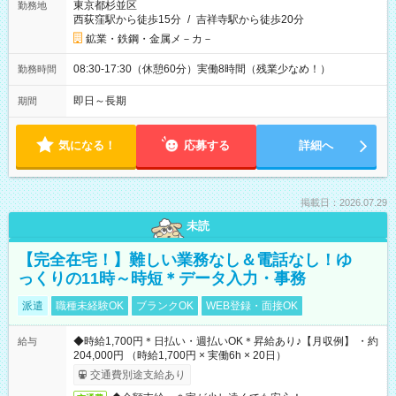
東京都杉並区
勤務地
西荻窪駅から徒歩15分
/
吉祥寺駅から徒歩20分
鉱業・鉄鋼・金属メ－カ－
08:30-17:30（休憩60分）実働8時間（残業少なめ！）
勤務時間
即日～長期
期間
気になる！
応募する
詳細へ
掲載日：2026.07.29
未読
【完全在宅！】難しい業務なし＆電話なし！ゆ
っくりの11時～時短＊データ入力・事務
派遣
職種未経験OK
ブランクOK
WEB登録・面接OK
◆時給1,700円＊日払い・週払いOK＊昇給あり♪【月収例】 ・約
給与
204,000円 （時給1,700円 × 実働6h × 20日）
交通費別途支給あり