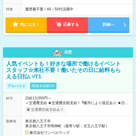
履歴書不要
/
40～50代活躍中
特徴
気になる！
応募する
詳細へ
未読
人気イベントも！好きな場所で働けるイベント
スタッフ☆来社不要！働いたその日に給料もら
える日払い/T1
アルバイト
職種未経験OK
日給13,000円～
給与
＋交通費支給 ★交通費全額支給！ ┗案件により規定あり ★日払
いOK！（規定あり） ┗働いたその日に現金GET♪ お仕事後はコ
交通費別途支給あり
ンビニATMから 日払い分を引き落とせます！ 【試用期間】試
用期間なし
東京都八王子市
勤務地
東京都八王子市明神町（最寄り駅：京王八王子駅）
株式会社ワンベルウッズ