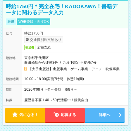
時給1750円＊完全在宅！KADOKAWA！書籍デ
ータに関わるデータ入力
派遣
WEB登録・面接OK
時給1750円
給与
交通費別途支給あり
全額支給
交通費
東京都千代田区
勤務地
飯田橋駅から徒歩3分
/
九段下駅から徒歩7分
【大手出版社】出版事業・ゲーム事業・アニメ・映像事業
10:00～18:00(実働7時間 休憩1時間)
勤務時間
2026年08月下旬～長期 ※8月～！
期間
履歴書不要
/
40～50代活躍中
/
服装自由
特徴
気になる！
応募する
詳細へ