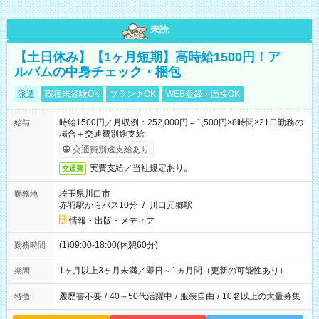
未読
【土日休み】【1ヶ月短期】高時給1500円！ア
ルバムの中身チェック・梱包
派遣
職種未経験OK
ブランクOK
WEB登録・面接OK
時給1500円／月収例：252,000円＝1,500円×8時間×21日勤務の
給与
場合＋交通費別途支給
交通費別途支給あり
実費支給／当社規定あり。
交通費
埼玉県川口市
勤務地
赤羽駅からバス10分
/
川口元郷駅
情報・出版・メディア
(1)09:00-18:00(休憩60分)
勤務時間
1ヶ月以上3ヶ月未満／即日～1ヵ月間（更新の可能性あり）
期間
履歴書不要
/
40～50代活躍中
/
服装自由
/
10名以上の大量募集
特徴