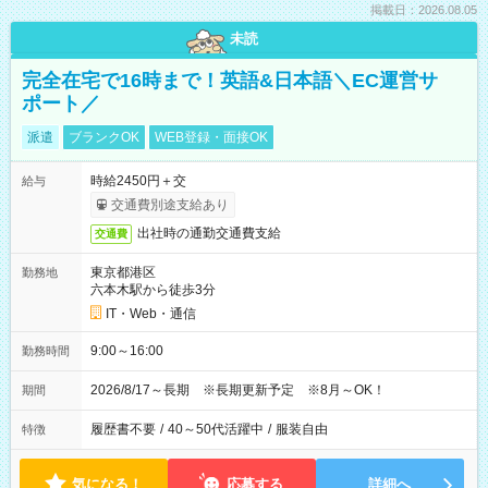
掲載日：2026.08.05
未読
完全在宅で16時まで！英語&日本語＼EC運営サ
ポート／
派遣
ブランクOK
WEB登録・面接OK
時給2450円＋交
給与
交通費別途支給あり
出社時の通勤交通費支給
交通費
東京都港区
勤務地
六本木駅から徒歩3分
IT・Web・通信
9:00～16:00
勤務時間
2026/8/17～長期 ※長期更新予定 ※8月～OK！
期間
履歴書不要
/
40～50代活躍中
/
服装自由
特徴
気になる！
応募する
詳細へ