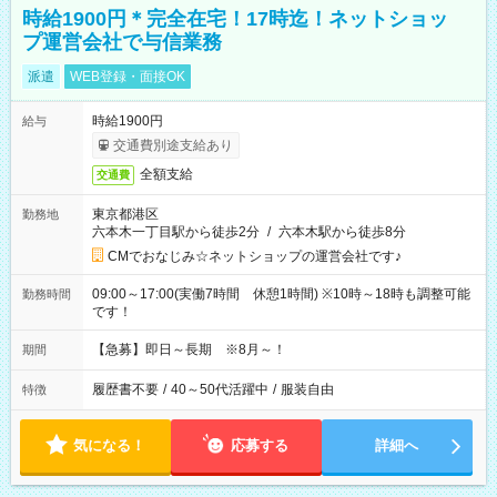
時給1900円＊完全在宅！17時迄！ネットショッ
プ運営会社で与信業務
派遣
WEB登録・面接OK
時給1900円
給与
交通費別途支給あり
全額支給
交通費
東京都港区
勤務地
六本木一丁目駅から徒歩2分
/
六本木駅から徒歩8分
CMでおなじみ☆ネットショップの運営会社です♪
09:00～17:00(実働7時間 休憩1時間) ※10時～18時も調整可能
勤務時間
です！
【急募】即日～長期 ※8月～！
期間
履歴書不要
/
40～50代活躍中
/
服装自由
特徴
気になる！
応募する
詳細へ