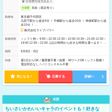
交通費別途支給あり
支給（規定有り）
交通費
東京都千代田区
勤務地
九段下駅から徒歩5分
/
竹橋駅から徒歩10分
/
神保町駅から徒
歩15分
/
…
株式会社ライブパワー
＜シフト例＞ 9:00～22:30 12:30～22:00 15:30～21:00 12:30～
勤務時間
19:00 12:30～22:00 上記の時間から好きな時間を選べます！ ※
時間は変更となる可能性があります
9月8日・9日
期間
週1日からOK
/
履歴書不要
/
副業・WワークOK
/
シフト勤務
/
特徴
電話対応なし
/
パソコンスキル不要
気になる！
応募する
詳細へ
未読
ちいさいかわいいキャラのイベントも！好きな