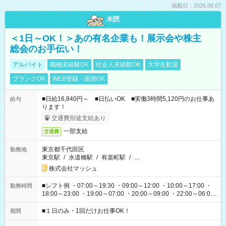
掲載日：2026.08.07
未読
＜1日～OK！＞あの有名企業も！展示会や株主
総会のお手伝い！
アルバイト
職種未経験OK
社会人未経験OK
大学生歓迎
ブランクOK
WEB登録・面接OK
■日給16,840円～ ■日払いOK ■実働3時間5,120円のお仕事あ
給与
ります！
交通費別途支給あり
一部支給
交通費
東京都千代田区
勤務地
東京駅
/
水道橋駅
/
有楽町駅
/
…
株式会社マッシュ
■シフト例 ・07:00～19:30 ・09:00～12:00 ・10:00～17:00 ・
勤務時間
18:00～23:00 ・19:00～07:00 ・20:00～09:00 ・22:00～06:00
etc ★最短で3時間で5,120円のお仕事から 15時間で2万円近く稼
げるお仕事も！ ご希望のお時間に合わせてご紹介！ ※シフトは
■１日のみ・1回だけお仕事OK！
期間
現場によって異なります。 ※勿論、休憩時間はあるのでご安心