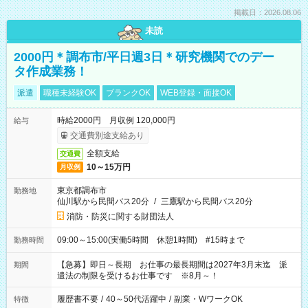
掲載日：2026.08.06
未読
2000円＊調布市/平日週3日＊研究機関でのデー
タ作成業務！
派遣
職種未経験OK
ブランクOK
WEB登録・面接OK
時給2000円 月収例 120,000円
給与
交通費別途支給あり
全額支給
交通費
10～15万円
月収例
東京都調布市
勤務地
仙川駅から民間バス20分
/
三鷹駅から民間バス20分
消防・防災に関する財団法人
09:00～15:00(実働5時間 休憩1時間) #15時まで
勤務時間
【急募】即日～長期 お仕事の最長期間は2027年3月末迄 派
期間
遣法の制限を受けるお仕事です ※8月～！
履歴書不要
/
40～50代活躍中
/
副業・WワークOK
特徴