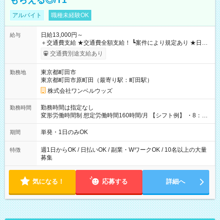
もらえる◎/T1
アルバイト
職種未経験OK
日給13,000円～
給与
＋交通費支給 ★交通費全額支給！ ┗案件により規定あり ★日払
いOK！（規定あり） ┗働いたその日に現金GET♪ お仕事後はコ
交通費別途支給あり
ンビニATMから 日払い分を引き落とせます！ 【試用期間】試
用期間なし
東京都町田市
勤務地
東京都町田市原町田（最寄り駅：町田駅）
株式会社ワンベルウッズ
勤務時間は指定なし
勤務時間
変形労働時間制 想定労働時間160時間/月 【シフト例】 ・8：00
～21：00
単発・1日のみOK
期間
週1日からOK / 日払いOK / 副業・WワークOK / 10名以上の大量
特徴
募集
気になる！
応募する
詳細へ