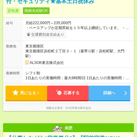
付・セキュリティ★基本土日祝休み
正社員
職種未経験OK
月給222,000円～235,000円
給与
・ベースアップか定期昇給を１５年以上継続しています。 ・階
級制度があり昇級により昇級していきます。 キャリアステッ
交通費別途支給あり
プを意識して頑張れます。 【試用期間】試用期間あり 試用期間
の長さ：6ヶ月 雇用形態、給与は本採用時と同じです。
東京都港区
勤務地
東京都港区浜松町２丁目３－１（最寄り駅：浜松町駅、大門
駅）
ALSOK東京株式会社
シフト制
勤務時間
1日あたりの実働時間：最大8時間/日 1日あたりの実働時間：８
時間 シフト例 08:30～17:30 08:30～18:00 09:00～18:00 08:00
～18:00 若干の早番遅番があります 職場の残業時間は平均１０
気になる！
時間程度です。
応募する
詳細へ
掲載元企業名
ALSOK東京株式会社
未読