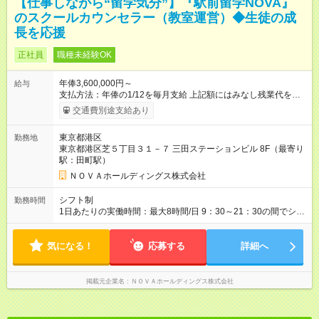
【仕事しながら“留学気分”】『駅前留学NOVA』
のスクールカウンセラー（教室運営）◆生徒の成
長を応援
正社員
職種未経験OK
年俸3,600,000円～
給与
支払方法：年俸の1/12を毎月支給 上記額にはみなし残業代を含
みます。※超過分は全額支給いたします。 みなし残業代 30,000
交通費別途支給あり
円／月 みなし残業時間 15時間／月 ★頑張りが収入に直結！イン
センティブ。 ―――――――――――― 校舎の目標達成度な
東京都港区
勤務地
ど、成果に応じて年2回インセンティブを支給します。一般職の
東京都港区芝５丁目３１－７ 三田ステーションビル 8F（最寄り
社員が、半期で20～30万円のインセンティブを手にした実績
駅：田町駅）
も。頑張りが目に見える形で収入に還元されるため、高いモチ
ベーションで仕事に取り組めます。 ★毎月チャンスあり！スピ
ＮＯＶＡホールディングス株式会社
ーディな昇格。 ―――――――――――― 年1回の査定に加
え、毎月、現場の管理職が優秀な人材を役員に推薦する制度が
シフト制
勤務時間
あります。実力が認められれば、年度の途中でも昇格。実際、
1日あたりの実働時間：最大8時間/日 9：30～21：30の間でシフ
入社2～3年目でサブマネージャーへ、20代で管理職へとキャリ
ト制 ［ シフト例 ］ ・平日⇒12：30-21：30 ・土日祝⇒10：00-
アアップするケースも珍しくありません。 【試用期間】試用期
19：00 ★自分のペースで進めやすい！
間あり 試用期間の長さ：1ヶ月 ※ 雇用形態と給与に、本採用時
気になる！
―――――――――――― 一校舎を一人で担当する場合も多い
応募する
詳細へ
と異なる部分があります。 雇用形態：インターンシップ 給与：
ので、スケジュール管理はあなた次第。「今日は定時で帰っ
時給 1,400円以上 ※月途中での入社の場合、その月の月末までは
て、明日に備えよう」など、調整しやすい環境です。
インターンとして勤務になります。
掲載元企業名
ＮＯＶＡホールディングス株式会社