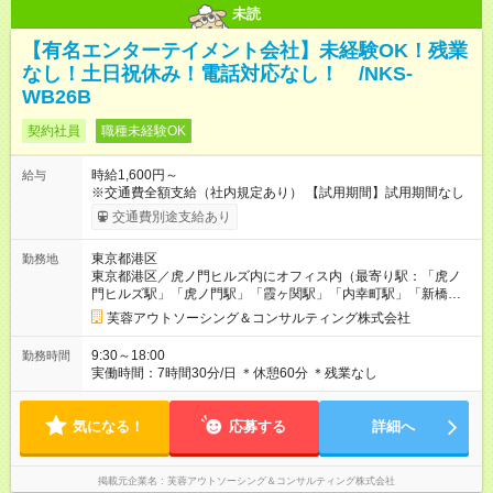
未読
【有名エンターテイメント会社】未経験OK！残業
なし！土日祝休み！電話対応なし！ /NKS-
WB26B
契約社員
職種未経験OK
時給1,600円～
給与
※交通費全額支給（社内規定あり） 【試用期間】試用期間なし
交通費別途支給あり
東京都港区
勤務地
東京都港区／虎ノ門ヒルズ内にオフィス内（最寄り駅：「虎ノ
門ヒルズ駅」「虎ノ門駅」「霞ヶ関駅」「内幸町駅」「新橋
駅」）
芙蓉アウトソーシング＆コンサルティング株式会社
9:30～18:00
勤務時間
実働時間：7時間30分/日 ＊休憩60分 ＊残業なし
気になる！
応募する
詳細へ
掲載元企業名
芙蓉アウトソーシング＆コンサルティング株式会社