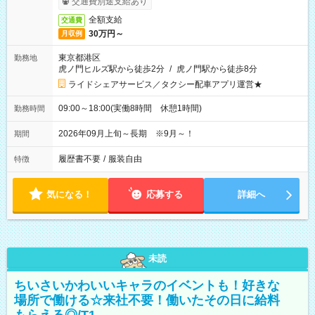
交通費別途支給あり
全額支給
交通費
30万円～
月収例
東京都港区
勤務地
虎ノ門ヒルズ駅から徒歩2分
/
虎ノ門駅から徒歩8分
ライドシェアサービス／タクシー配車アプリ運営★
09:00～18:00(実働8時間 休憩1時間)
勤務時間
2026年09月上旬～長期 ※9月～！
期間
履歴書不要
/
服装自由
特徴
気になる！
応募する
詳細へ
未読
ちいさいかわいいキャラのイベントも！好きな
場所で働ける☆来社不要！働いたその日に給料