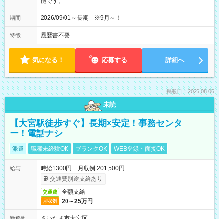
能です。
2026/09/01～長期 ※9月～！
期間
履歴書不要
特徴
気になる！
応募する
詳細へ
掲載日：2026.08.06
未読
【大宮駅徒歩すぐ】長期×安定！事務センタ
ー！電話ナシ
派遣
職種未経験OK
ブランクOK
WEB登録・面接OK
時給1300円 月収例 201,500円
給与
交通費別途支給あり
全額支給
交通費
20～25万円
月収例
さいたま市大宮区
勤務地