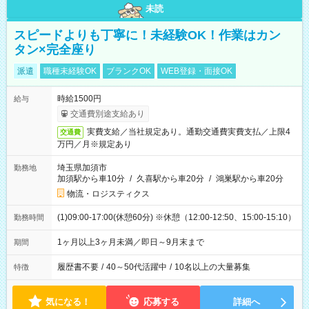
未読
スピードよりも丁寧に！未経験OK！作業はカン
タン×完全座り
派遣
職種未経験OK
ブランクOK
WEB登録・面接OK
時給1500円
給与
交通費別途支給あり
実費支給／当社規定あり。通勤交通費実費支払／上限4
交通費
万円／月※規定あり
埼玉県加須市
勤務地
加須駅から車10分
/
久喜駅から車20分
/
鴻巣駅から車20分
物流・ロジスティクス
(1)09:00-17:00(休憩60分) ※休憩（12:00-12:50、15:00-15:10）
勤務時間
1ヶ月以上3ヶ月未満／即日～9月末まで
期間
履歴書不要
/
40～50代活躍中
/
10名以上の大量募集
特徴
気になる！
応募する
詳細へ