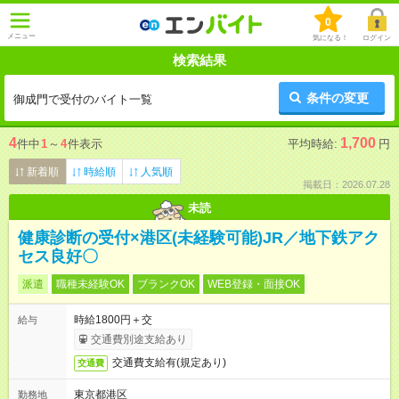
0
メニュー
気になる！
ログイン
検索結果
条件の変更
御成門で受付のバイト一覧
4
1,700
件中
1
～
4
件表示
平均時給:
円
新着順
時給順
人気順
掲載日：2026.07.28
未読
健康診断の受付×港区(未経験可能)JR／地下鉄アク
セス良好〇
派遣
職種未経験OK
ブランクOK
WEB登録・面接OK
時給1800円＋交
給与
交通費別途支給あり
交通費支給有(規定あり)
交通費
東京都港区
勤務地