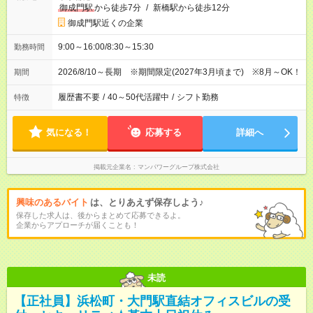
御成門駅
から徒歩7分
/
新橋駅から徒歩12分
御成門駅近くの企業
9:00～16:00/8:30～15:30
勤務時間
2026/8/10～長期 ※期間限定(2027年3月頃まで) ※8月～OK！
期間
履歴書不要
/
40～50代活躍中
/
シフト勤務
特徴
気になる！
応募する
詳細へ
掲載元企業名
マンパワーグループ株式会社
興味のあるバイト
は、とりあえず保存しよう♪
保存した求人は、後からまとめて応募できるよ。
企業からアプローチが届くことも！
未読
【正社員】浜松町・大門駅直結オフィスビルの受