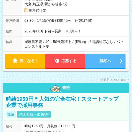
大宮(埼玉県)駅から徒歩3分
事務代行業
08:30～17:15(実働7時間45分 休憩1時間)
勤務時間
2026年08月下旬～長期 ※8月～！
期間
履歴書不要
/
40～50代活躍中
/
服装自由
/
電話対応なし
/
パソ
特徴
コンスキル不要
気になる！
応募する
詳細へ
掲載日：2026.08.07
未読
時給1950円＊人気の完全在宅！スタートアップ
企業で採用事務
派遣
WEB登録・面接OK
時給1950円 月収例 312,000円
給与