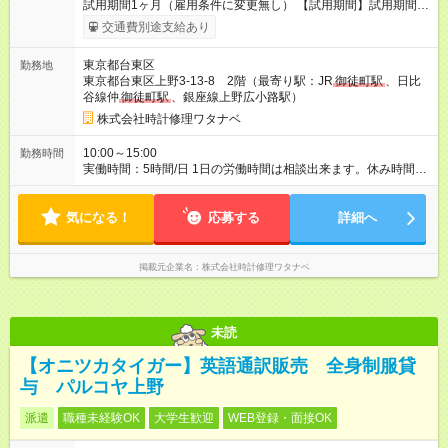
試用期間1ヶ月（雇用条件に変更無し） 【試用期間】試用期間あ
り 試用期間の長さ：1ヶ月 雇用形態、給与は本採用時と同じで
交通費別途支給あり
す。
東京都台東区
勤務地
東京都台東区上野3-13-8 2階（最寄り駅：JR
御徒町駅
、日比
谷線仲
御徒町駅
、銀座線上野広小路駅）
株式会社時計修理ワタナベ
10:00～15:00
勤務時間
実働時間：5時間/日 1日の労働時間は相談出来ます。休み時間は
労働時間に準じます。 正社員雇用も相談にのります。
気になる！
応募する
詳細へ
掲載元企業名
株式会社時計修理ワタナベ
未読
【オニツカタイガー】英語通訳販売 全身制服貸
与 パルコヤ上野
派遣
職種未経験OK
大学生歓迎
WEB登録・面接OK