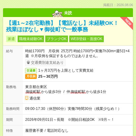
掲載日：2026.08.06
未読
NEW
【週1～2在宅勤務】【電話なし】未経験OK！
残業ほぼなし▼御徒町で一般事務
派遣
職種未経験OK
ブランクOK
WEB登録・面接OK
時給1700円 月収例 25万円 時給1700円×実働7h30m×週5日×4
給与
週 ※月収例を保証するものではありません。
交通費別途支給あり
1ヶ月3万円を上限として実費支給
交通費
25～30万円
月収例
東京都台東区
勤務地
御徒町駅
から徒歩3分
/
仲
御徒町駅
から徒歩1分
通信業
09:00-17:30（休憩60分）実働7時間30分（残業少なめ！）
勤務時間
2026年09月01日～長期 ※開始日相談OK ※9月～！
期間
履歴書不要
/
電話対応なし
特徴