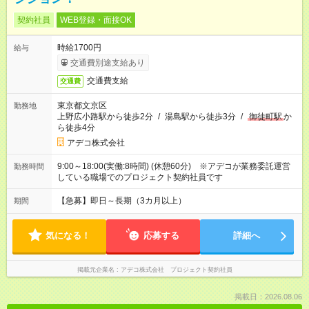
契約社員
WEB登録・面接OK
時給1700円
給与
交通費別途支給あり
交通費支給
交通費
東京都文京区
勤務地
上野広小路駅から徒歩2分
/
湯島駅から徒歩3分
/
御徒町駅
か
ら徒歩4分
アデコ株式会社
9:00～18:00(実働:8時間) (休憩60分) ※アデコが業務委託運営
勤務時間
している職場でのプロジェクト契約社員です
【急募】即日～長期（3カ月以上）
期間
気になる！
応募する
詳細へ
掲載元企業名
アデコ株式会社 プロジェクト契約社員
掲載日：2026.08.06