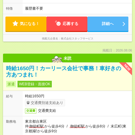
履歴書不要
特徴
気になる！
応募する
詳細へ
掲載元企業名
株式会社スタッフサービス
掲載日：2026.08.06
未読
NEW
時給1650円！カーリース会社で事務！車好きの
方あつまれ！
派遣
WEB登録・面接OK
時給1650円
給与
交通費別途支給あり
交通費支給
交通費
東京都台東区
勤務地
仲
御徒町駅
から徒歩4分
/
御徒町駅
から徒歩8分
/
末広町(東
京都)駅から徒歩9分