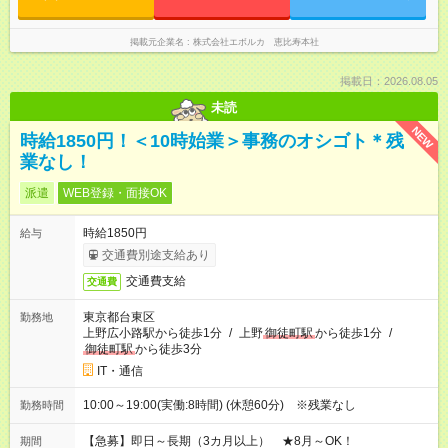
掲載元企業名
株式会社エボルカ 恵比寿本社
掲載日：2026.08.05
未読
NEW
時給1850円！＜10時始業＞事務のオシゴト＊残
業なし！
派遣
WEB登録・面接OK
時給1850円
給与
交通費別途支給あり
交通費支給
交通費
東京都台東区
勤務地
上野広小路駅から徒歩1分
/
上野
御徒町駅
から徒歩1分
/
御徒町駅
から徒歩3分
IT・通信
10:00～19:00(実働:8時間) (休憩60分) ※残業なし
勤務時間
【急募】即日～長期（3カ月以上） ★8月～OK！
期間