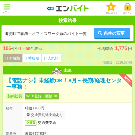
0
メニュー
気になる！
ログイン
検索結果
条件の変更
御徒町で事務・オフィスワーク系のバイト一覧
106
1,776
件中
1
～
50
件表示
平均時給:
円
新着順
時給順
人気順
掲載日：2026.08.06
未読
NEW
【電話ナシ】未経験OK！8月～長期/経理センタ
ー事務！
契約社員
WEB登録・面接OK
時給1700円
給与
交通費別途支給あり
交通費支給
交通費
東京都文京区
勤務地