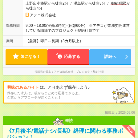
上野広小路駅から徒歩2分
/
湯島駅から徒歩3分
/
御徒町駅
か
ら徒歩4分
アデコ株式会社
9:00～18:00(実働:8時間) (休憩60分) ※アデコが業務委託運営
勤務時間
している職場でのプロジェクト契約社員です
【急募】即日～長期（3カ月以上）
期間
気になる！
応募する
詳細へ
掲載元企業名
アデコ株式会社 プロジェクト契約社員
興味のあるバイト
は、とりあえず保存しよう♪
保存した求人は、後からまとめて応募できるよ。
企業からアプローチが届くことも！
掲載日：2026.08.06
未読
NEW
《7月後半/電話ナシ/長期》経理に関わる事務ポ
ジション！