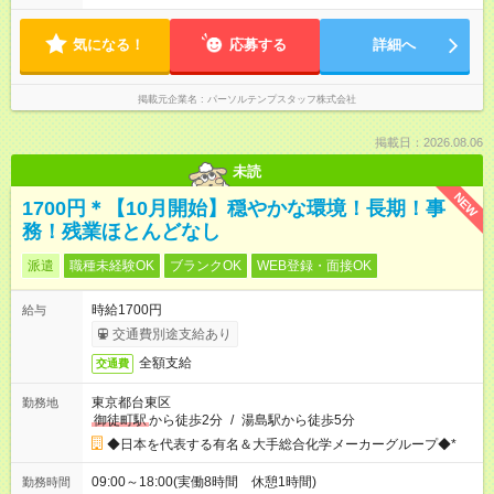
気になる！
応募する
詳細へ
掲載元企業名
パーソルテンプスタッフ株式会社
掲載日：2026.08.06
未読
NEW
1700円＊【10月開始】穏やかな環境！長期！事
務！残業ほとんどなし
派遣
職種未経験OK
ブランクOK
WEB登録・面接OK
時給1700円
給与
交通費別途支給あり
全額支給
交通費
東京都台東区
勤務地
御徒町駅
から徒歩2分
/
湯島駅から徒歩5分
◆日本を代表する有名＆大手総合化学メーカーグループ◆*
09:00～18:00(実働8時間 休憩1時間)
勤務時間