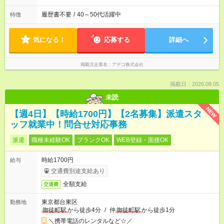
履歴書不要
/
40～50代活躍中
特徴
気になる！
応募する
詳細へ
掲載元企業名
アデコ株式会社
掲載日：2026.08.05
未読
NEW
【週4日】【時給1700円】【2名募集】派遣スタ
ッフ就業中！問合せ対応事務
派遣
職種未経験OK
ブランクOK
WEB登録・面接OK
時給1700円
給与
交通費別途支給あり
全額支給
交通費
東京都台東区
勤務地
御徒町駅
から徒歩4分
/
仲
御徒町駅
から徒歩1分
＼携帯電話のレンタルなど☆／