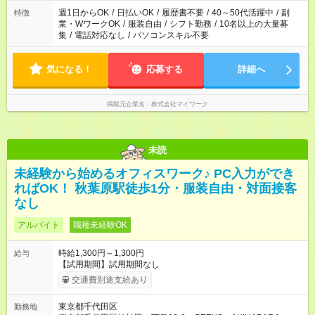
週1日からOK
/
日払いOK
/
履歴書不要
/
40～50代活躍中
/
副
特徴
業・WワークOK
/
服装自由
/
シフト勤務
/
10名以上の大量募
集
/
電話対応なし
/
パソコンスキル不要
気になる！
応募する
詳細へ
掲載元企業名
株式会社マイワーク
未読
未経験から始めるオフィスワーク♪ PC入力ができ
ればOK！ 秋葉原駅徒歩1分・服装自由・対面接客
なし
アルバイト
職種未経験OK
時給1,300円～1,300円
給与
【試用期間】試用期間なし
交通費別途支給あり
東京都千代田区
勤務地