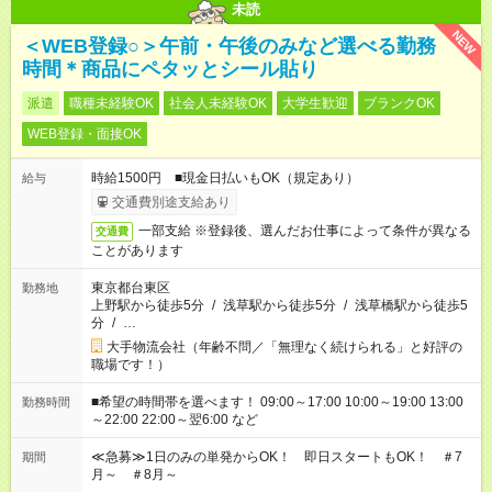
未読
NEW
＜WEB登録○＞午前・午後のみなど選べる勤務
時間＊商品にペタッとシール貼り
派遣
職種未経験OK
社会人未経験OK
大学生歓迎
ブランクOK
WEB登録・面接OK
時給1500円 ■現金日払いもOK（規定あり）
給与
交通費別途支給あり
一部支給 ※登録後、選んだお仕事によって条件が異なる
交通費
ことがあります
東京都台東区
勤務地
上野駅から徒歩5分
/
浅草駅から徒歩5分
/
浅草橋駅から徒歩5
分
/
…
大手物流会社（年齢不問／「無理なく続けられる」と好評の
職場です！）
■希望の時間帯を選べます！ 09:00～17:00 10:00～19:00 13:00
勤務時間
～22:00 22:00～翌6:00 など
≪急募≫1日のみの単発からOK！ 即日スタートもOK！ ＃7
期間
月～ ＃8月～