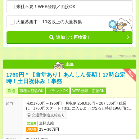
来社不要！WEB登録／面接OK
大量募集中！10名以上の大量募集
追加して再検索！
掲載日：2026.08.06
未読
NEW
1760円＊【食堂あり】あんしん長期！17時台定
時！土日祝休み！事務
派遣
職種未経験OK
ブランクOK
WEB登録・面接OK
時給1760円～1960円 月収例 258,016円～287,336円+残業
給与
代 1760円スタート！窓口に入るようになると時給1960円に
UP◎
交通費別途支給あり
全額支給
交通費
25～30万円
月収例