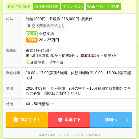
紹介予定派遣
職種未経験OK
ブランクOK
WEB登録・面接OK
時給1800円 月収例 216,000円+残業代
給与
交通費別途支給あり
全額支給
交通費
20～25万円
月収例
東京都千代田区
勤務地
末広町(東京都)駅から徒歩2分
/
御徒町駅
から徒歩7分
褒賞事業，奨学事業
10:00～17:00(実働6時間 休憩1時間) ※10:00～16:00相談可能
勤務時間
です
2026年09月下旬～長期 9月の中旬～10月初旬で就業開始でき
期間
る方募集 開始日ご相談ください
40～50代活躍中
特徴
気になる！
応募する
詳細へ
掲載元企業名
パーソルテンプスタッフ株式会社