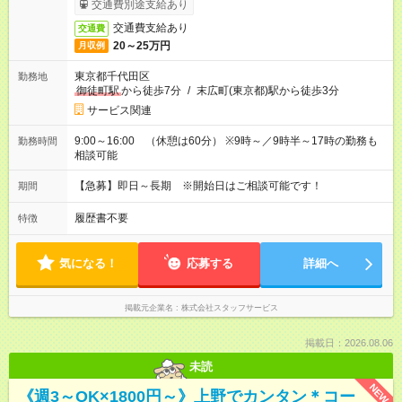
交通費別途支給あり
交通費支給あり
交通費
20～25万円
月収例
東京都千代田区
勤務地
御徒町駅
から徒歩7分
/
末広町(東京都)駅から徒歩3分
サービス関連
9:00～16:00 （休憩は60分） ※9時～／9時半～17時の勤務も
勤務時間
相談可能
【急募】即日～長期 ※開始日はご相談可能です！
期間
履歴書不要
特徴
気になる！
応募する
詳細へ
掲載元企業名
株式会社スタッフサービス
掲載日：2026.08.06
未読
NEW
《週3～OK×1800円～》上野でカンタン＊コー