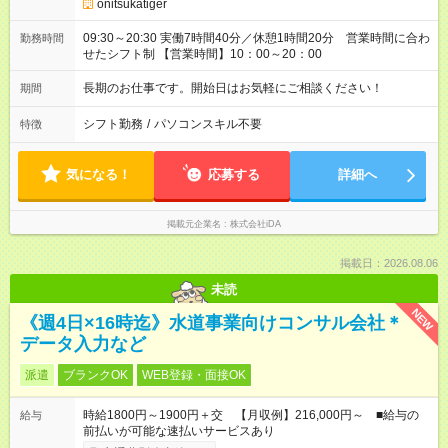
onitsukatiger
09:30～20:30 実働7時間40分／休憩1時間20分 営業時間に合わ
勤務時間
せたシフト制 【営業時間】10：00～20：00
長期のお仕事です。開始日はお気軽にご相談ください！
期間
シフト勤務
/
パソコンスキル不要
特徴
気になる！
応募する
詳細へ
掲載元企業名
株式会社iDA
掲載日：2026.08.06
未読
NEW
《週4日×16時迄》水道事業向けコンサル会社＊
データ入力など
派遣
ブランクOK
WEB登録・面接OK
時給1800円～1900円＋交 【月収例】216,000円～ ■給与の
給与
前払いが可能な速払いサービスあり