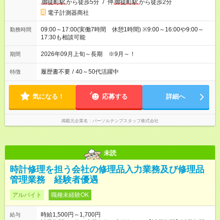
御徒町駅
から徒歩5分
/
仲
御徒町駅
から徒歩2分
電子計測器商社
09:00～17:00(実働7時間 休憩1時間) ※9:00～16:00や9:00～
勤務時間
17:30も相談可能
2026年09月上旬～長期 ※9月～！
期間
履歴書不要
/
40～50代活躍中
特徴
気になる！
応募する
詳細へ
掲載元企業名
パーソルテンプスタッフ株式会社
未読
時計修理を担う会社の修理品入力業務及び修理品
管理業務 経験者優遇
アルバイト
職種未経験OK
時給1,500円～1,700円
給与