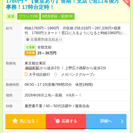
1760円＊【食堂あり】長期！支店で窓口＆後方
事務！17時台定時！
派遣
ブランクOK
WEB登録・面接OK
時給1760円～1960円 月収例 258,016円～287,336円+残業
給与
代 1760円スタート！窓口に入るようになると時給1960円に
UP◎
交通費別途支給あり
全額支給
交通費
25～30万円
月収例
東京都台東区
勤務地
御徒町駅
から徒歩2分
/
上野広小路駅から徒歩2分
大手信託銀行 ◇ メガバンクグループ♪
08:50～17:10(実働7時間20分 休憩1時間)
勤務時間
2026年09月上旬～長期 ※9月～！
期間
履歴書不要
/
40～50代活躍中
/
服装自由
特徴
気になる！
応募する
詳細へ