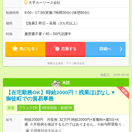
大手カーリース会社
9:00～17:30(実働:7時間30分) (休憩60分)
勤務時間
【急募】即日～長期（3カ月以上）
期間
履歴書不要
/
40～50代活躍中
特徴
気になる！
応募する
詳細へ
掲載元企業名
アデコ株式会社
掲載日：2026.08.06
未読
NEW
【在宅勤務OK】時給2000円！残業ほぼなし▼
御徒町での貿易事務
派遣
ブランクOK
WEB登録・面接OK
時給2000円 月収例 32万円 時給2000円×実働8h×週5日×4
給与
週 ※月収例を保証するものではありません。※給与即受取りサ
ービス利用可（利用条件有）
交通費別途支給あり