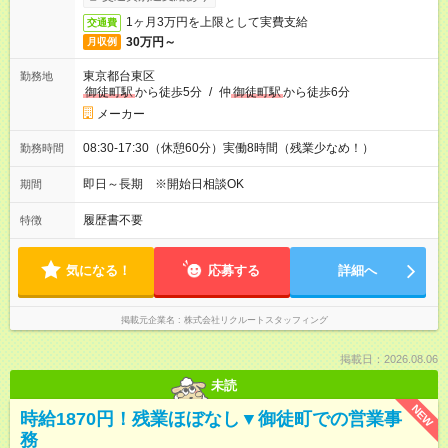
1ヶ月3万円を上限として実費支給
交通費
30万円～
月収例
東京都台東区
勤務地
御徒町駅
から徒歩5分
/
仲
御徒町駅
から徒歩6分
メーカー
08:30-17:30（休憩60分）実働8時間（残業少なめ！）
勤務時間
即日～長期 ※開始日相談OK
期間
履歴書不要
特徴
気になる！
応募する
詳細へ
掲載元企業名
株式会社リクルートスタッフィング
掲載日：2026.08.06
未読
NEW
時給1870円！残業ほぼなし▼御徒町での営業事
務