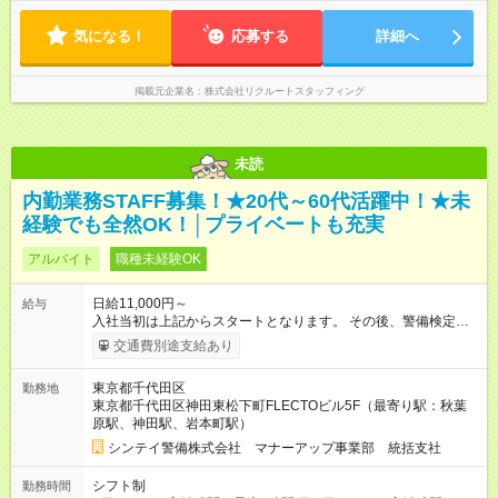
気になる！
応募する
詳細へ
掲載元企業名
株式会社リクルートスタッフィング
未読
内勤業務STAFF募集！★20代～60代活躍中！★未
経験でも全然OK！│プライベートも充実
アルバイト
職種未経験OK
日給11,000円～
給与
入社当初は上記からスタートとなります。 その後、警備検定資
格取得・社内試験等により昇給や昇格（正社員採用含）があり
交通費別途支給あり
ます。 【試用期間】試用期間なし
東京都千代田区
勤務地
東京都千代田区神田東松下町FLECTOビル5F（最寄り駅：秋葉
原駅、神田駅、岩本町駅）
シンテイ警備株式会社 マナーアップ事業部 統括支社
シフト制
勤務時間