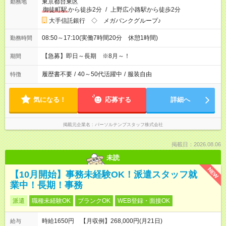
東京都台東区
勤務地
御徒町駅
から徒歩2分
/
上野広小路駅から徒歩2分
大手信託銀行 ◇ メガバンクグループ♪
08:50～17:10(実働7時間20分 休憩1時間)
勤務時間
【急募】即日～長期 ※8月～！
期間
履歴書不要
/
40～50代活躍中
/
服装自由
特徴
気になる！
応募する
詳細へ
掲載元企業名
パーソルテンプスタッフ株式会社
掲載日：2026.08.06
未読
NEW
【10月開始】事務未経験OK！派遣スタッフ就
業中！長期！事務
派遣
職種未経験OK
ブランクOK
WEB登録・面接OK
時給1650円 【月収例】268,000円(月21日)
給与