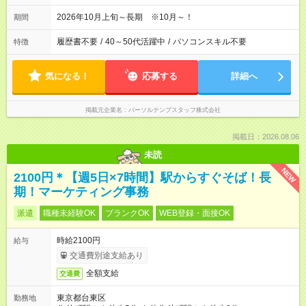
2026年10月上旬～長期 ※10月～！
期間
履歴書不要
/
40～50代活躍中
/
パソコンスキル不要
特徴
気になる！
応募する
詳細へ
掲載元企業名
パーソルテンプスタッフ株式会社
掲載日：2026.08.06
未読
NEW
2100円＊【週5日×7時間】駅からすぐそば！長
期！マーケティング事務
派遣
職種未経験OK
ブランクOK
WEB登録・面接OK
時給2100円
給与
交通費別途支給あり
全額支給
交通費
東京都台東区
勤務地