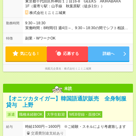
東京都千代田区外神田１丁目16-8 GEEKS AKIHABARA
1F（最寄り駅：山手線 秋葉原駅（徒歩1分））
株式会社ミニミニ城東
9:30～18:30
勤務時間
実働時間：8時間/日 週4日～、9:30～18:30の間でシフト相談
OK！ あなたのライフスタイルに合わせて、無理のない勤務時間
を一緒に決めましょう。 ガッツリ働きたい方も、時間を調整し
副業・WワークOK
特徴
たい方もご相談ください。 **雇用期間** 1年契約 * 長期で安定し
て働きたい方にオススメ。
気になる！
応募する
詳細へ
掲載元企業名
株式会社ミニミニ城東
未読
【オニツカタイガー】韓国語通訳販売 全身制服
貸与 上野
派遣
職種未経験OK
大学生歓迎
WEB登録・面接OK
時給1500円～1600円 ※ご経験・スキルにより考慮致します
給与
交通費別途支給あり