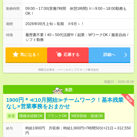
09:00～17:00(実働7時間 休憩1時間) ※☆9:00～18:00勤務も
勤務時間
OK！
2026年09月上旬～長期 ※9月～！
期間
履歴書不要
/
40～50代活躍中
/
副業・WワークOK
/
服装自由
/
特徴
シフト勤務
気になる！
応募する
詳細へ
掲載元企業名
パーソルテンプスタッフ株式会社
掲載日：2026.08.05
未読
NEW
1900円＊≪10月開始≫チームワーク！基本残業
なし×営業事務をおまかせ
派遣
職種未経験OK
ブランクOK
WEB登録・面接OK
時給1900円 月収例：時給1,900円×7時間50分×21日＝312,550
給与
円