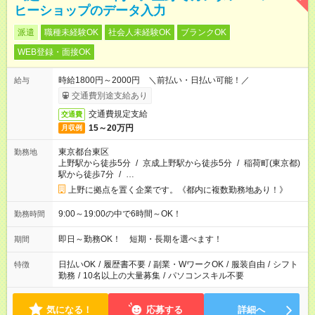
ヒーショップのデータ入力
派遣
職種未経験OK
社会人未経験OK
ブランクOK
WEB登録・面接OK
時給1800円～2000円 ＼前払い・日払い可能！／
給与
交通費別途支給あり
交通費規定支給
交通費
15～20万円
月収例
東京都台東区
勤務地
上野駅から徒歩5分
/
京成上野駅から徒歩5分
/
稲荷町(東京都)
駅から徒歩7分
/
…
上野に拠点を置く企業です。《都内に複数勤務地あり！》
9:00～19:00の中で6時間～OK！
勤務時間
即日～勤務OK！ 短期・長期を選べます！
期間
日払いOK
/
履歴書不要
/
副業・WワークOK
/
服装自由
/
シフト
特徴
勤務
/
10名以上の大量募集
/
パソコンスキル不要
気になる！
応募する
詳細へ