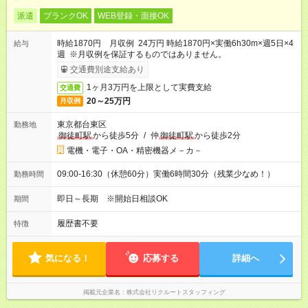
派遣
ブランクOK
WEB登録・面接OK
時給1870円 月収例 24万円 時給1870円×実働6h30m×週5日×4
給与
週 ※月収例を保証するものではありません。
交通費別途支給あり
1ヶ月3万円を上限として実費支給
交通費
20～25万円
月収例
東京都台東区
勤務地
御徒町駅
から徒歩5分
/
仲
御徒町駅
から徒歩2分
電機・電子・OA・精密機器メ－カ－
09:00-16:30（休憩60分）実働6時間30分（残業少なめ！）
勤務時間
即日～長期 ※開始日相談OK
期間
履歴書不要
特徴
気になる！
応募する
詳細へ
掲載元企業名
株式会社リクルートスタッフィング