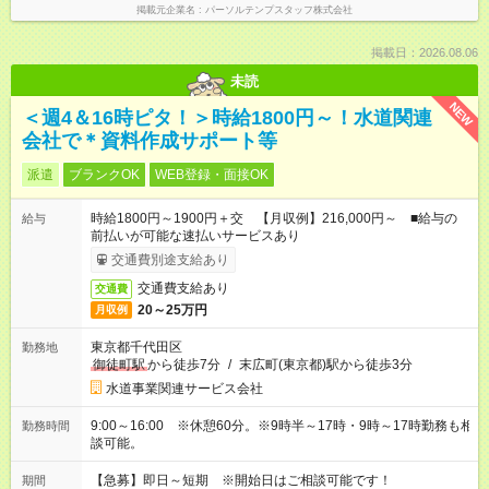
掲載元企業名
パーソルテンプスタッフ株式会社
掲載日：2026.08.06
未読
NEW
＜週4＆16時ピタ！＞時給1800円～！水道関連
会社で＊資料作成サポート等
派遣
ブランクOK
WEB登録・面接OK
時給1800円～1900円＋交 【月収例】216,000円～ ■給与の
給与
前払いが可能な速払いサービスあり
交通費別途支給あり
交通費支給あり
交通費
20～25万円
月収例
東京都千代田区
勤務地
御徒町駅
から徒歩7分
/
末広町(東京都)駅から徒歩3分
水道事業関連サービス会社
9:00～16:00 ※休憩60分。※9時半～17時・9時～17時勤務も相
勤務時間
談可能。
【急募】即日～短期 ※開始日はご相談可能です！
期間