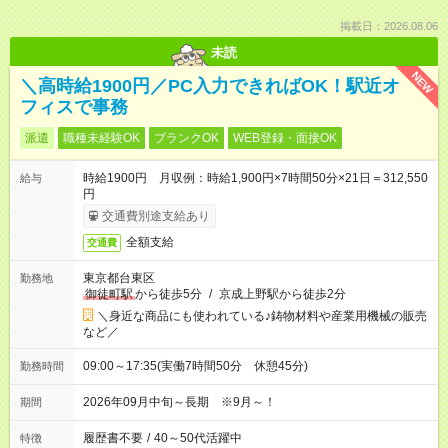
掲載日：2026.08.06
未読
NEW
＼高時給1900円／PC入力できればOK！駅近オ
フィスで事務
派遣
職種未経験OK
ブランクOK
WEB登録・面接OK
時給1900円 月収例：時給1,900円×7時間50分×21日＝312,550
給与
円
交通費別途支給あり
全額支給
交通費
東京都台東区
勤務地
御徒町駅
から徒歩5分
/
京成上野駅から徒歩2分
＼身近な商品にも使われている♪鋳物材料や産業用機械の販売
など／
09:00～17:35(実働7時間50分 休憩45分)
勤務時間
2026年09月中旬～長期 ※9月～！
期間
履歴書不要
/
40～50代活躍中
特徴