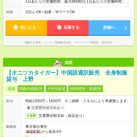
1日あたりの実働時間：最大8時間/日 1日あたりの実働時間：８
時間労働（休憩１時間） シフト例 ・０８：００～１７：００
（休憩１時間あり） ・０９：００～１８：００（休憩１時間あ
日払いOK / 副業・WワークOK
特徴
り） ・１３：００～２２：００（休憩１時間あり） 入社当初は
０９：００～１８：００でお仕事をしてもらいます
気になる！
応募する
詳細へ
掲載元企業名
シンテイ警備株式会社 マナーアップ事業部 統括支社
未読
【オニツカタイガー】中国語通訳販売 全身制服
貸与 上野
派遣
職種未経験OK
大学生歓迎
WEB登録・面接OK
時給1500円～1600円 ※ご経験・スキルにより考慮致します
給与
交通費別途支給あり
交通費全額支給（規定あり）
交通費
東京都台東区
勤務地
御徒町駅
から徒歩3分