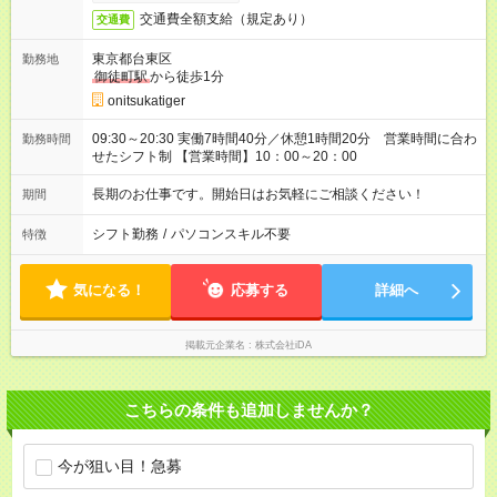
交通費全額支給（規定あり）
交通費
東京都台東区
勤務地
御徒町駅
から徒歩1分
onitsukatiger
09:30～20:30 実働7時間40分／休憩1時間20分 営業時間に合わ
勤務時間
せたシフト制 【営業時間】10：00～20：00
長期のお仕事です。開始日はお気軽にご相談ください！
期間
シフト勤務
/
パソコンスキル不要
特徴
気になる！
応募する
詳細へ
掲載元企業名
株式会社iDA
こちらの条件も追加しませんか？
今が狙い目！急募