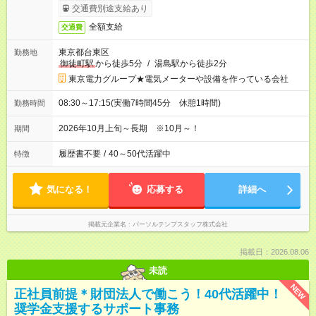
交通費別途支給あり
全額支給
交通費
東京都台東区
勤務地
御徒町駅
から徒歩5分
/
湯島駅から徒歩2分
東京電力グループ★電気メーターや設備を作っている会社
08:30～17:15(実働7時間45分 休憩1時間)
勤務時間
2026年10月上旬～長期 ※10月～！
期間
履歴書不要
/
40～50代活躍中
特徴
気になる！
応募する
詳細へ
掲載元企業名
パーソルテンプスタッフ株式会社
掲載日：2026.08.06
未読
NEW
正社員前提＊財団法人で働こう！40代活躍中！
奨学金支援するサポート事務