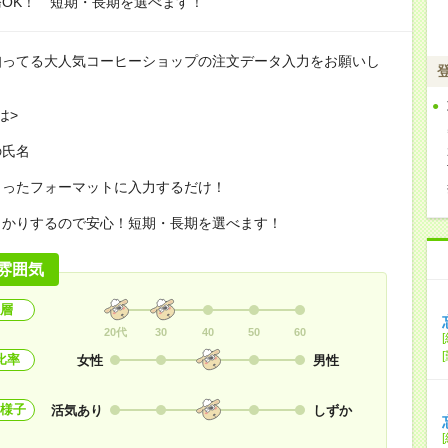
OK！ 短期・長期を選べます！
知ってる大人気コーヒーショップの注文データ入力をお願いし
は>
の氏名
まったフォーマットに入力するだけ！
っかりするので安心！短期・長期を選べます！
雰囲気
層
20代
30
40
50
60
比率
女性
男性
様子
活気あり
しずか