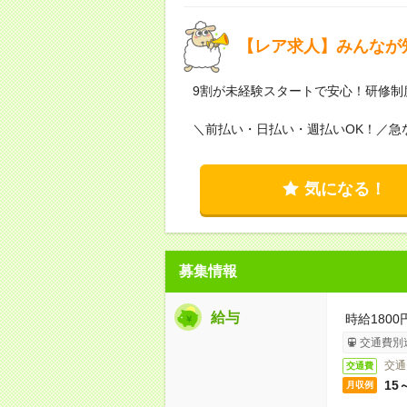
【レア求人】みんなが
9割が未経験スタートで安心！研修制
＼前払い・日払い・週払いOK！／急
気になる！
募集情報
給与
時給180
交通費別
交通
交通費
15
月収例