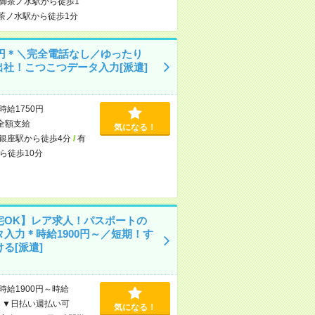
御茶ノ水駅から徒歩1
茶ノ水駅から徒歩1分
50円＊＼完全電話なし／ゆったり
0出社！こつこつデータ入力[派遣]
時給1750円
全額支給
気になる！
銀座駅から徒歩4分
/
有
ら徒歩10分
宅OK】レア求人！パスポートの
タ入力＊時給1900円～／短期！す
る[派遣]
時給1900円～時給
円 ▼日払い週払い可
気になる！