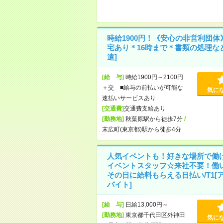
時給1900円！《安心の非営利団体
宅あり＊16時まで＊書類の処理な
遣]
[給 与]
時給1900円～2100円
＋交 ■給与の前払いが可能な
気に
速払いサービスあり
[交通費]
交通費支給あり
[勤務地]
秋葉原駅から徒歩7分
/
末広町(東京都)駅から徒歩4分
人気イベントも！好きな場所で働
イベントスタッフ☆来社不要！働
その日に給料もらえる日払い/T1[
バイト]
[給 与]
日給13,000円～
[勤務地]
東京都千代田区外神田
気に