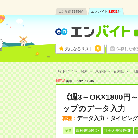
エン派遣
71454
件
エン バイト
82531
件
0
気になるリスト
保存した希
バイトTOP
関東
東京都
台東区
《週
NEW
掲載日 :
2026
/
08
/
06
《週3～OK×180
ップのデータ入力
データ入力・タイピング
職種：
派遣
職種未経験OK
社会人未経験OK