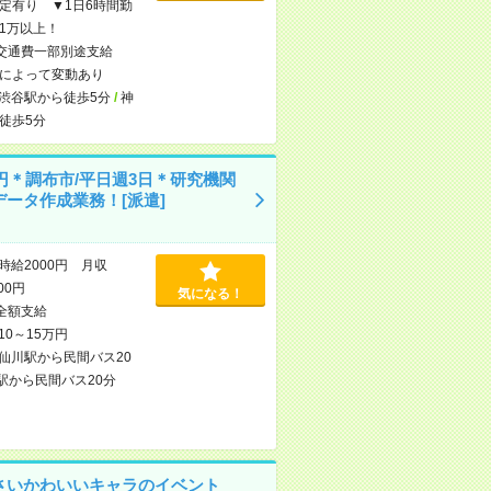
定有り ▼1日6時間勤
1万以上！
交通費一部別途支給
によって変動あり
渋谷駅から徒歩5分
/
神
徒歩5分
0円＊調布市/平日週3日＊研究機関
データ作成業務！[派遣]
時給2000円 月収
000円
気になる！
全額支給
10～15万円
仙川駅から民間バス20
駅から民間バス20分
さいかわいいキャラのイベント