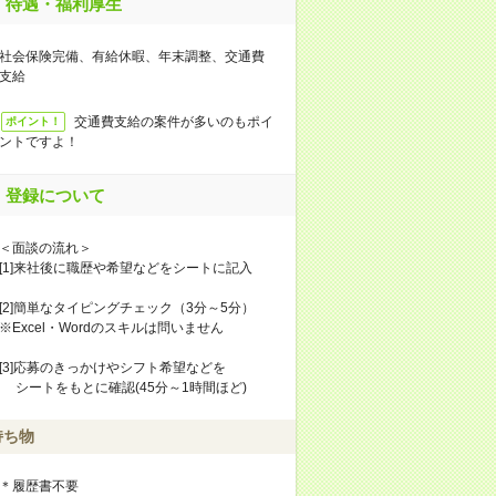
待遇・福利厚生
社会保険完備、有給休暇、年末調整、交通費
支給
交通費支給の案件が多いのもポイ
ポイント！
ントですよ！
登録について
＜面談の流れ＞
[1]来社後に職歴や希望などをシートに記入
[2]簡単なタイピングチェック（3分～5分）
※Excel・Wordのスキルは問いません
[3]応募のきっかけやシフト希望などを
シートをもとに確認(45分～1時間ほど)
持ち物
＊履歴書不要