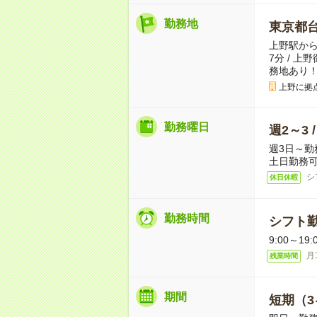
勤務地
東京都
上野駅から
7分 / 
務地あり！
上野に拠
勤務曜日
週2～3 
週3日～勤
土日勤務可
シ
休日休暇
勤務時間
シフト勤
9:00～1
月
残業時間
期間
短期（3