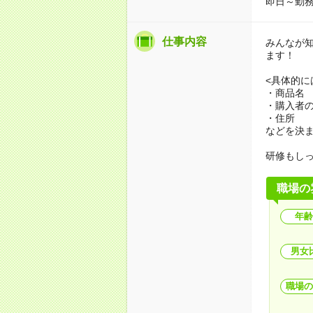
即日～勤務
仕事内容
みんなが
ます！
<具体的に
・商品名
・購入者
・住所
などを決
研修もし
職場の
年齢
男女
職場の