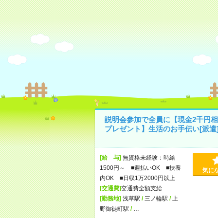
説明会参加で全員に【現金2千円相
プレゼント】生活のお手伝い[派遣
[給 与]
無資格未経験：時給
1500円～ ■週払いOK ■扶養
気に
内OK ■日収1万2000円以上
[交通費]
交通費全額支給
[勤務地]
浅草駅
/
三ノ輪駅
/
上
野御徒町駅
/
…