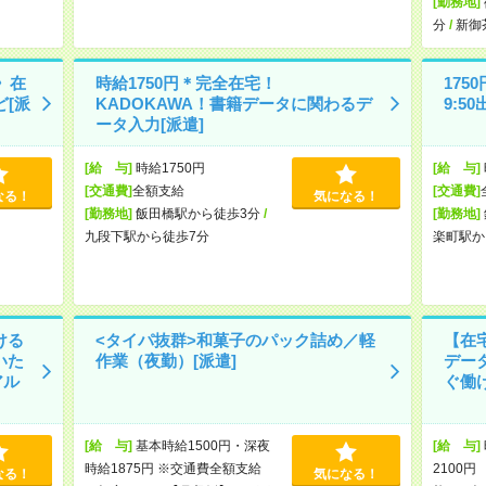
[勤務地]
分
/
新御
》在
時給1750円＊完全在宅！
17
ど[派
KADOKAWA！書籍データに関わるデ
9:5
ータ入力[派遣]
[給 与]
時給1750円
[給 与]
[交通費]
全額支給
[交通費]
なる！
気になる！
[勤務地]
飯田橋駅から徒歩3分
/
[勤務地]
九段下駅から徒歩7分
楽町駅か
ける
<タイパ抜群>和菓子のパック詰め／軽
【在
いた
作業（夜勤）[派遣]
デー
アル
ぐ働け
[給 与]
基本時給1500円・深夜
[給 与]
時給1875円 ※交通費全額支給
2100
なる！
気になる！