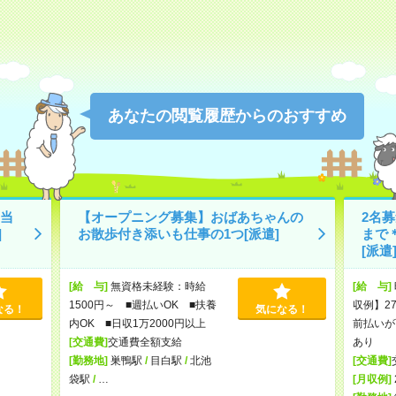
あなたの閲覧履歴からのおすすめ
当
【オープニング募集】おばあちゃんの
2名募
]
お散歩付き添いも仕事の1つ[派遣]
まで
[派遣
[給 与]
無資格未経験：時給
[給 与]
1500円～ ■週払いOK ■扶養
収例】27
なる！
気になる！
内OK ■日収1万2000円以上
前払いが
[交通費]
交通費全額支給
あり
[勤務地]
巣鴨駅
/
目白駅
/
北池
[交通費]
袋駅
/
…
[月収例]