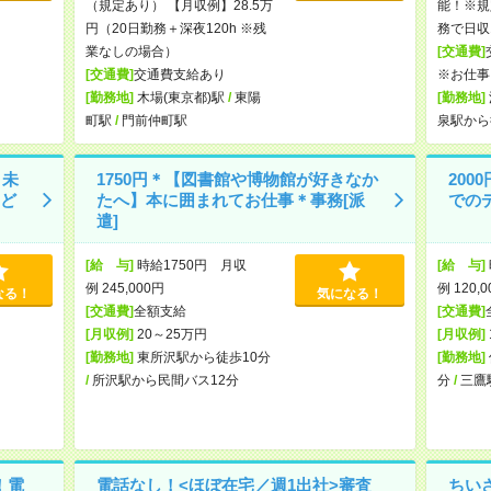
（規定あり） 【月収例】28.5万
能！※規
円（20日勤務＋深夜120h ※残
務で日収
業なしの場合）
[交通費]
[交通費]
交通費支給あり
※お仕事
[勤務地]
木場(東京都)駅
/
東陽
[勤務地]
町駅
/
門前仲町駅
泉駅から
！未
1750円＊【図書館や博物館が好きなか
200
ど
たへ】本に囲まれてお仕事＊事務[派
での
遣]
[給 与]
時給1750円 月収
[給 与]
例 245,000円
例 120,
なる！
気になる！
[交通費]
全額支給
[交通費]
[月収例]
20～25万円
[月収例]
[勤務地]
東所沢駅から徒歩10分
[勤務地]
/
所沢駅から民間バス12分
分
/
三鷹
！電
電話なし！<ほぼ在宅／週1出社>審査
ちい