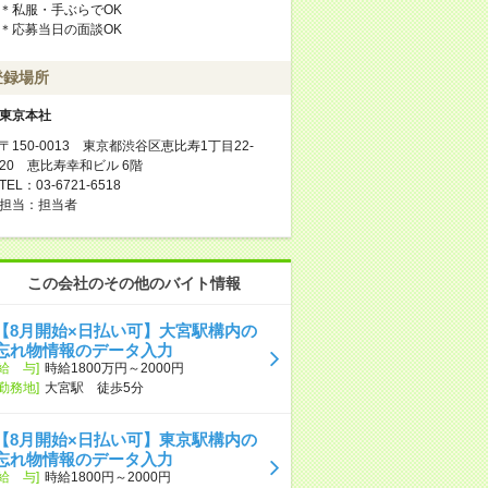
＊私服・手ぶらでOK
＊応募当日の面談OK
登録場所
東京本社
〒150-0013 東京都渋谷区恵比寿1丁目22-
20 恵比寿幸和ビル 6階
TEL：03-6721-6518
担当：担当者
この会社のその他のバイト情報
【8月開始×日払い可】大宮駅構内の
忘れ物情報のデータ入力
[給 与]
時給1800万円～2000円
[勤務地]
大宮駅 徒歩5分
【8月開始×日払い可】東京駅構内の
忘れ物情報のデータ入力
[給 与]
時給1800円～2000円