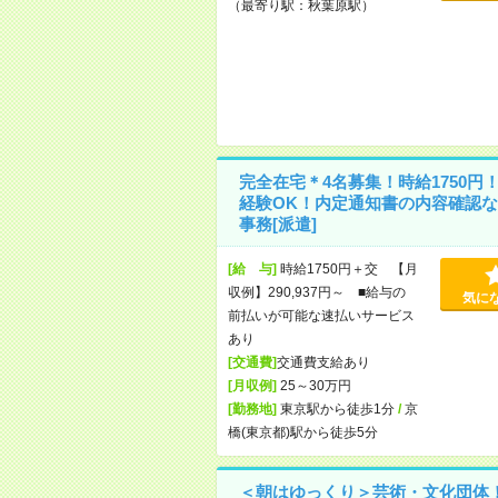
（最寄り駅：秋葉原駅）
完全在宅＊4名募集！時給1750円
経験OK！内定通知書の内容確認な
事務[派遣]
[給 与]
時給1750円＋交 【月
収例】290,937円～ ■給与の
気に
前払いが可能な速払いサービス
あり
[交通費]
交通費支給あり
[月収例]
25～30万円
[勤務地]
東京駅から徒歩1分
/
京
橋(東京都)駅から徒歩5分
＜朝はゆっくり＞芸術・文化団体