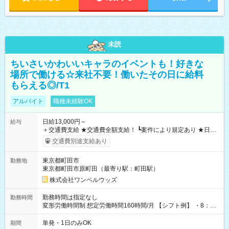
未読
ちいさいかわいいキャラのイベントも！好きな
場所で働ける☆来社不要！働いたその日に給料
もらえる◎/T1
アルバイト
職種未経験OK
日給13,000円～
給与
＋交通費支給 ★交通費全額支給！ ┗案件により規定あり ★日払
いOK！（規定あり） ┗働いたその日に現金GET♪ お仕事後はコ
交通費別途支給あり
ンビニATMから 日払い分を引き落とせます！ 【試用期間】試
用期間なし
東京都町田市
勤務地
東京都町田市原町田（最寄り駅：町田駅）
株式会社ワンベルウッズ
勤務時間は指定なし
勤務時間
変形労働時間制 想定労働時間160時間/月 【シフト例】 ・8：00
～21：00
単発・1日のみOK
期間