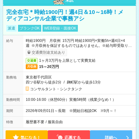
未読
完全在宅＊時給1900円！週4日＆10～16時！メ
ディアコンサル企業で事務アシ
派遣
ブランクOK
WEB登録・面接OK
時給1900円 月収例 15万円 時給1900円×実働5h×週4日×4
給与
週 ※月収例を保証するものではありません。※給与即受取りサ
ービス利用可（利用条件有）
交通費別途支給あり
1ヶ月3万円を上限として実費支給
交通費
15～20万円
月収例
東京都千代田区
勤務地
四ツ谷駅から徒歩2分
/
麹町駅から徒歩13分
コンサルタント・シンクタンク
10:00-16:00（休憩60分）実働5時間（残業少なめ！）
勤務時間
2026年09月01日～長期 ※開始日相談OK ※9月～！
期間
履歴書不要
/
服装自由
特徴
気になる！
応募する
詳細へ