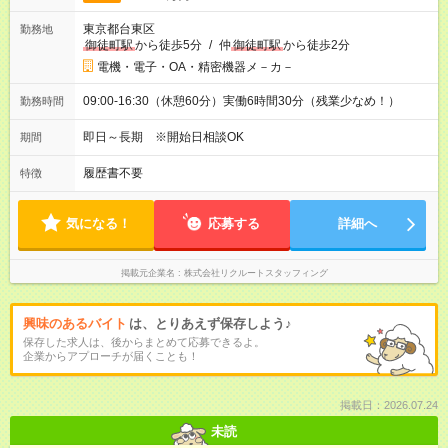
東京都台東区
勤務地
御徒町駅
から徒歩5分
/
仲
御徒町駅
から徒歩2分
電機・電子・OA・精密機器メ－カ－
09:00-16:30（休憩60分）実働6時間30分（残業少なめ！）
勤務時間
即日～長期 ※開始日相談OK
期間
履歴書不要
特徴
気になる！
応募する
詳細へ
掲載元企業名
株式会社リクルートスタッフィング
興味のあるバイト
は、とりあえず保存しよう♪
保存した求人は、後からまとめて応募できるよ。
企業からアプローチが届くことも！
掲載日：2026.07.24
未読