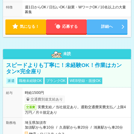
週1日からOK / 日払いOK / 副業・WワークOK / 10名以上の大量
特徴
募集
気になる！
応募する
詳細へ
未読
スピードよりも丁寧に！未経験OK！作業はカン
タン×完全座り
派遣
職種未経験OK
ブランクOK
WEB登録・面接OK
時給1500円
給与
交通費別途支給あり
実費支給／当社規定あり。通勤交通費実費支払／上限4
交通費
万円／月※規定あり
埼玉県加須市
勤務地
加須駅から車10分
/
久喜駅から車20分
/
鴻巣駅から車20分