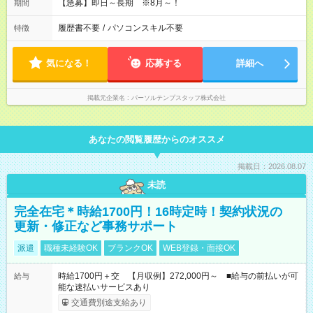
【急募】即日～長期 ※8月～！
期間
履歴書不要
/
パソコンスキル不要
特徴
気になる！
応募する
詳細へ
掲載元企業名
パーソルテンプスタッフ株式会社
あなたの閲覧履歴からのオススメ
掲載日：2026.08.07
未読
完全在宅＊時給1700円！16時定時！契約状況の
更新・修正など事務サポート
派遣
職種未経験OK
ブランクOK
WEB登録・面接OK
時給1700円＋交 【月収例】272,000円～ ■給与の前払いが可
給与
能な速払いサービスあり
交通費別途支給あり