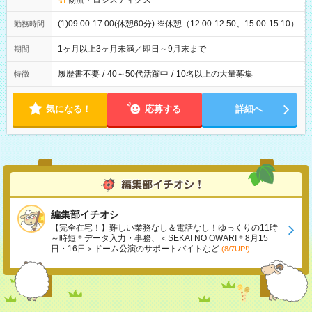
物流・ロジスティクス
(1)09:00-17:00(休憩60分) ※休憩（12:00-12:50、15:00-15:10）
勤務時間
1ヶ月以上3ヶ月未満／即日～9月末まで
期間
履歴書不要
/
40～50代活躍中
/
10名以上の大量募集
特徴
気になる！
応募する
詳細へ
編集部イチオシ
【完全在宅！】難しい業務なし＆電話なし！ゆっくりの11時
～時短＊データ入力・事務、＜SEKAI NO OWARI＊8月15
日・16日＞ドーム公演のサポートバイトなど
(8/7UP!)