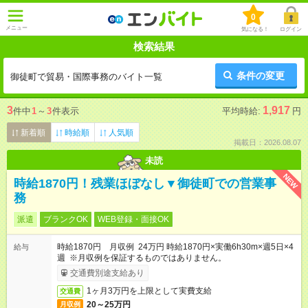
0
メニュー
気になる！
ログイン
検索結果
条件の変更
御徒町で貿易・国際事務のバイト一覧
3
1,917
件中
1
～
3
件表示
平均時給:
円
新着順
時給順
人気順
掲載日：2026.08.07
未読
NEW
時給1870円！残業ほぼなし▼御徒町での営業事
務
派遣
ブランクOK
WEB登録・面接OK
時給1870円 月収例 24万円 時給1870円×実働6h30m×週5日×4
給与
週 ※月収例を保証するものではありません。
交通費別途支給あり
1ヶ月3万円を上限として実費支給
交通費
20～25万円
月収例