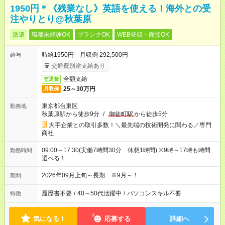
1950円＊《残業なし》英語を使える！海外との受
注やりとり@秋葉原
派遣
職種未経験OK
ブランクOK
WEB登録・面接OK
時給1950円 月収例 292,500円
給与
交通費別途支給あり
全額支給
交通費
25～30万円
月収例
東京都台東区
勤務地
秋葉原駅から徒歩9分
/
御徒町駅
から徒歩5分
大手企業との取引多数！＼最先端の技術開発に関わる／専門
商社
09:00～17:30(実働7時間30分 休憩1時間) ※9時～17時も時間
勤務時間
選べる！
2026年09月上旬～長期 ※9月～！
期間
履歴書不要
/
40～50代活躍中
/
パソコンスキル不要
特徴
気になる！
応募する
詳細へ