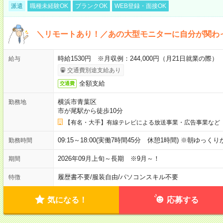
派遣
職種未経験OK
ブランクOK
WEB登録・面接OK
＼リモートあり！／あの大型モニターに自分が関わ
時給1530円 ※月収例：244,000円（月21日就業の際）
給与
交通費別途支給あり
全額支給
交通費
横浜市青葉区
勤務地
市が尾駅から徒歩10分
【有名・大手】有線テレビによる放送事業・広告事業など
09:15～18:00(実働7時間45分 休憩1時間) ※朝ゆっく
勤務時間
2026年09月上旬～長期 ※9月～！
期間
履歴書不要
/
服装自由
/
パソコンスキル不要
特徴
気になる！
応募する