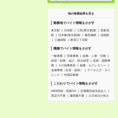
他の検索結果を見る
勤務地でバイト情報をさがす
東京駅
渋谷駅
三田(東京都)駅
西新宿
駅
日本橋(東京都)駅
飯田橋駅
池袋駅
三越前駅
新宿三丁目駅
職種でバイト情報をさがす
一般事務
営業事務
総務・人事・労務
経理・財務・会計・英文経理
貿易・国際事
務
その他事務系
秘書・セクレタリー
金融事務（生保・損保）
データ入力・タイ
ピング
外国語事務
こだわりでバイト情報をさがす
WEB登録・面接OK
交通費別途支給あり
英語力不要
履歴書不要
土日祝日が休み