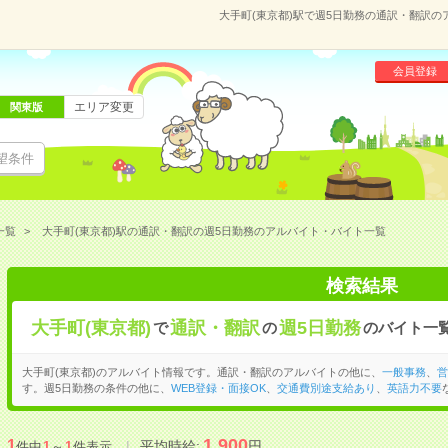
大手町(東京都)駅で週5日勤務の通訳・翻訳
会員登録
エリア変更
関東版
望条件
一覧
大手町(東京都)駅の通訳・翻訳の週5日勤務のアルバイト・バイト一覧
検索結果
大手町(東京都)
通訳・翻訳
週5日勤務
で
の
のバイト一
大手町(東京都)のアルバイト情報です。通訳・翻訳のアルバイトの他に、
一般事務
、
営
す。週5日勤務の条件の他に、
WEB登録・面接OK
、
交通費別途支給あり
、
英語力不要
1,900
1
平均時給:
円
件中
1
～
1
件表示