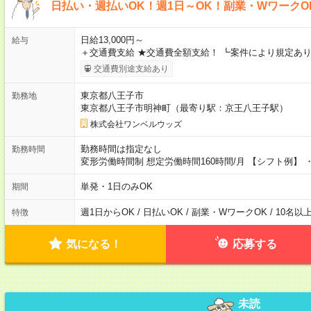
日払い・週払いOK！週1日～OK！副業・WワークO
日給13,000円～
給与
＋交通費支給 ★交通費全額支給！ ┗案件により規定あり
交通費別途支給あり
東京都八王子市
勤務地
東京都八王子市明神町（最寄り駅：京王八王子駅）
株式会社ワンベルウッズ
勤務時間は指定なし
勤務時間
変形労働時間制 想定労働時間160時間/月 【シフト例】 ・8
単発・1日のみOK
期間
週1日からOK / 日払いOK / 副業・WワークOK / 10名
特徴
気になる！
応募する
未読