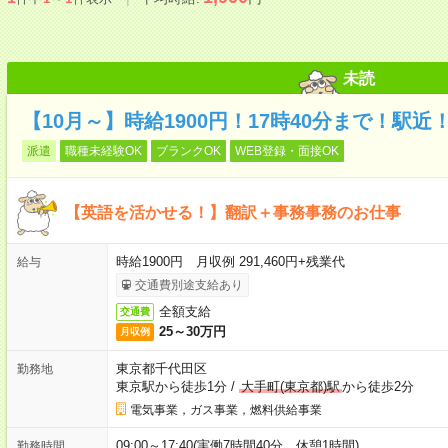
未読
【10月～】時給1900円！17時40分まで！駅
派遣
職種未経験OK
ブランクOK
WEB登録・面接OK
【英語を活かせる！】翻訳＋事務事務のお仕事
時給1900円 月収例 291,460円+残業代
給与
交通費別途支給あり
全額支給
交通費
25～30万円
月収例
東京都千代田区
勤務地
東京駅から徒歩1分
/
大手町(東京都)駅
から徒歩2分
電気事業，ガス事業，燃料供給事業
09:00～17:40(実働7時間40分 休憩1時間)
勤務時間