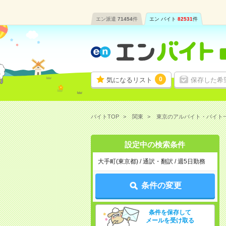
エン派遣
71454
件
エン バイト
82531
件
0
気になるリスト
保存した希
バイトTOP
関東
東京のアルバイト・バイト
設定中の検索条件
大手町(東京都) / 通訳・翻訳 / 週5日勤務
条件の変更
条件を保存して
メールを受け取る