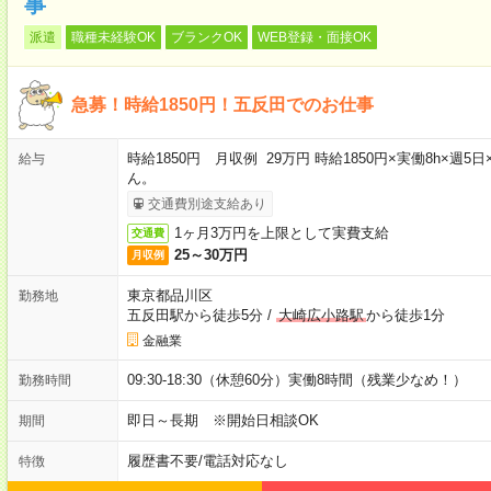
事
派遣
職種未経験OK
ブランクOK
WEB登録・面接OK
急募！時給1850円！五反田でのお仕事
時給1850円 月収例 29万円 時給1850円×実働8h×
給与
ん。
交通費別途支給あり
1ヶ月3万円を上限として実費支給
交通費
25～30万円
月収例
東京都品川区
勤務地
五反田駅から徒歩5分
/
大崎広小路駅
から徒歩1分
金融業
09:30-18:30（休憩60分）実働8時間（残業少なめ！）
勤務時間
即日～長期 ※開始日相談OK
期間
履歴書不要
/
電話対応なし
特徴