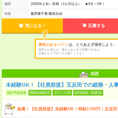
2026/9/上旬～長期（3カ月以上） ★9月～OK！
期間
履歴書不要
/
服装自由
特徴
気になる！
応募する
興味のあるバイト
は、とりあえず保存しよう♪
保存した求人は、後からまとめて応募できるよ。
企業からアプローチが届くことも！
未読
未経験OK！【社員前提】五反田での総務・人
紹介予定派遣
職種未経験OK
ブランクOK
WEB登録・面接OK
急募！【社員前提】未経験OK！時給1700円！五反