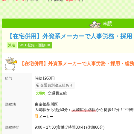
未読
【在宅併用】外資系メーカーで人事労務・採用
派遣
WEB登録・面接OK
【在宅併用】外資系メーカーで人事労務・採用・総
時給1950円
給与
交通費別途支給あり
交通費支給
交通費
東京都品川区
勤務地
大崎駅から徒歩3分
/
大崎広小路駅
から徒歩12分
/
下神明
メーカー
9:00～17:30(実働:7時間30分) (休憩60分)
勤務時間