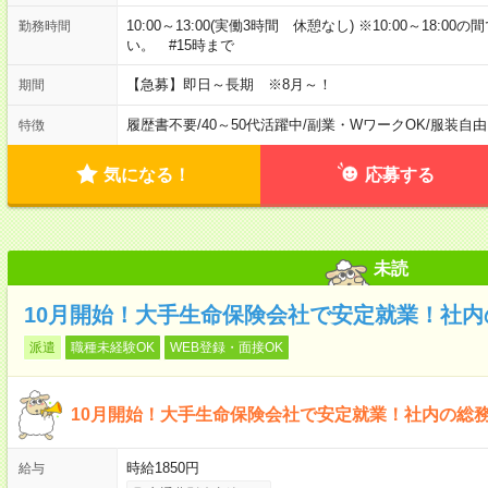
10:00～13:00(実働3時間 休憩なし) ※10:00～18:
勤務時間
い。 #15時まで
【急募】即日～長期 ※8月～！
期間
履歴書不要
/
40～50代活躍中
/
副業・WワークOK
/
服装自由
特徴
気になる！
応募する
未読
10月開始！大手生命保険会社で安定就業！社内
派遣
職種未経験OK
WEB登録・面接OK
10月開始！大手生命保険会社で安定就業！社内の総
時給1850円
給与