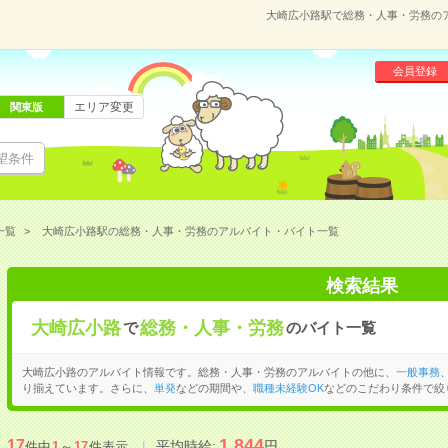
大崎広小路駅で総務・人事・労務の
会員登録
エリア変更
関東版
望条件
一覧
大崎広小路駅の総務・人事・労務のアルバイト・バイト一覧
検索結果
大崎広小路
総務・人事・労務
で
のバイト一覧
大崎広小路のアルバイト情報です。総務・人事・労務のアルバイトの他に、
一般事務
り揃えています。さらに、
単発
などの期間や、
職種未経験OK
などのこだわり条件で絞
1,844
17
平均時給:
円
件中
1
～
17
件表示