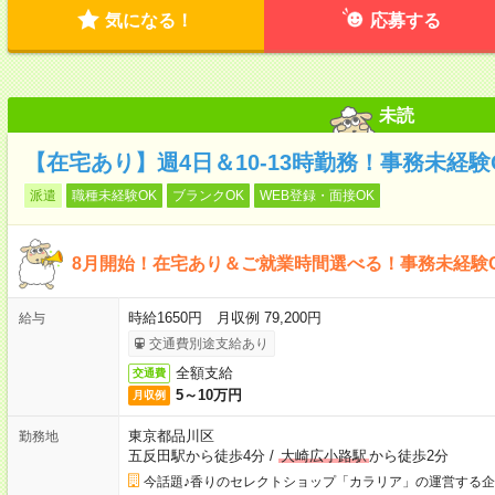
気になる！
応募する
未読
【在宅あり】週4日＆10-13時勤務！事務未経
派遣
職種未経験OK
ブランクOK
WEB登録・面接OK
8月開始！在宅あり＆ご就業時間選べる！事務未経験
時給1650円 月収例 79,200円
給与
交通費別途支給あり
全額支給
交通費
5～10万円
月収例
東京都品川区
勤務地
五反田駅から徒歩4分
/
大崎広小路駅
から徒歩2分
今話題♪香りのセレクトショップ「カラリア」の運営する