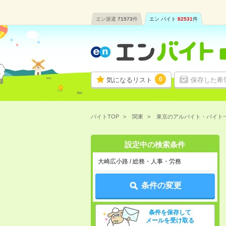
エン派遣
71573
件
エン バイト
82531
件
0
気になるリスト
保存した希
バイトTOP
関東
東京のアルバイト・バイト
設定中の検索条件
大崎広小路 / 総務・人事・労務
条件の変更
条件を保存して
メールを受け取る