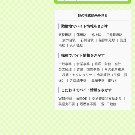
他の検索結果を見る
勤務地でバイト情報をさがす
五反田駅
蒲田駅
池上駅
戸越銀座駅
旗の台駅
石川台駅
荏原中延駅
洗足
池駅
久が原駅
職種でバイト情報をさがす
一般事務
営業事務
経理・財務・会計・
英文経理
貿易・国際事務
その他事務系
秘書・セクレタリー
金融事務（生保・損
保）
外国語事務
金融事務（銀行）
こだわりでバイト情報をさがす
WEB登録・面接OK
交通費別途支給あり
英語力不要
履歴書不要
週5日勤務