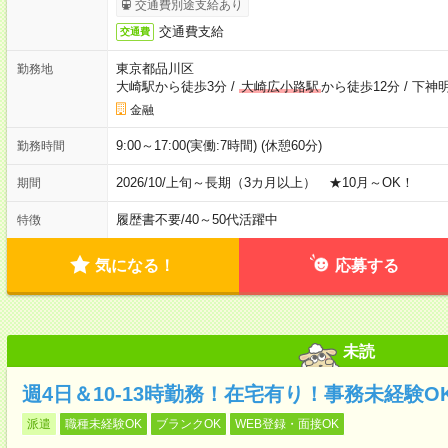
交通費別途支給あり
交通費支給
交通費
東京都品川区
勤務地
大崎駅から徒歩3分
/
大崎広小路駅
から徒歩12分
/
下神明
金融
9:00～17:00(実働:7時間) (休憩60分)
勤務時間
2026/10/上旬～長期（3カ月以上） ★10月～OK！
期間
履歴書不要
/
40～50代活躍中
特徴
気になる！
応募する
未読
週4日＆10-13時勤務！在宅有り！事務未経験
派遣
職種未経験OK
ブランクOK
WEB登録・面接OK