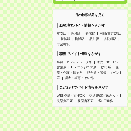
他の検索結果を見る
勤務地でバイト情報をさがす
東京駅
渋谷駅
新宿駅
田町(東京都)駅
新橋駅
横浜駅
品川駅
浜松町駅
有楽町駅
職種でバイト情報をさがす
事務・オフィスワーク系
販売・サービス・
営業系
IT・エンジニア系
技術系
医
療・介護・福祉系
軽作業・警備・イベント
系
調査・教育・その他
こだわりでバイト情報をさがす
WEB登録・面接OK
交通費別途支給あり
英語力不要
履歴書不要
週5日勤務