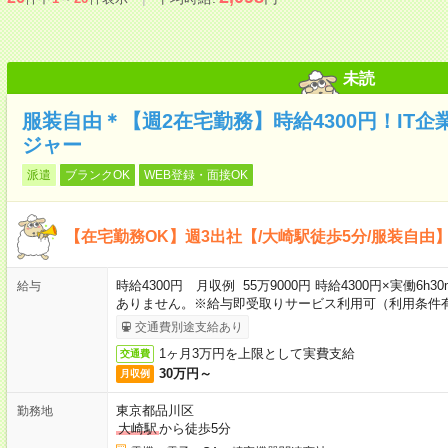
未読
服装自由＊【週2在宅勤務】時給4300円！IT企
ジャー
派遣
ブランクOK
WEB登録・面接OK
【在宅勤務OK】週3出社【/大崎駅徒歩5分/服装自由
時給4300円 月収例 55万9000円 時給4300円×実働6
給与
ありません。※給与即受取りサービス利用可（利用条件
交通費別途支給あり
1ヶ月3万円を上限として実費支給
交通費
30万円～
月収例
東京都品川区
勤務地
大崎駅
から徒歩5分