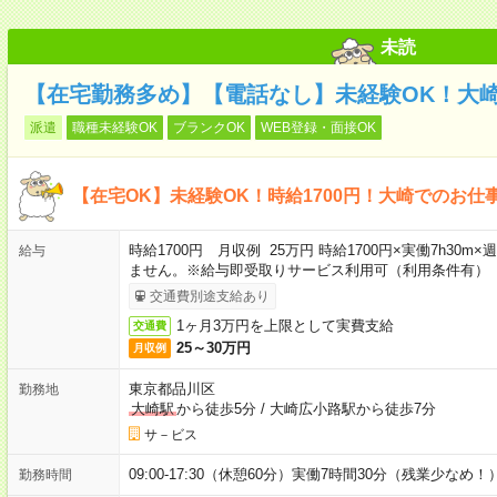
未読
【在宅勤務多め】【電話なし】未経験OK！大
派遣
職種未経験OK
ブランクOK
WEB登録・面接OK
【在宅OK】未経験OK！時給1700円！大崎でのお仕
時給1700円 月収例 25万円 時給1700円×実働7h30
給与
ません。※給与即受取りサービス利用可（利用条件有）
交通費別途支給あり
1ヶ月3万円を上限として実費支給
交通費
25～30万円
月収例
東京都品川区
勤務地
大崎駅
から徒歩5分
/
大崎広小路駅から徒歩7分
サ－ビス
09:00-17:30（休憩60分）実働7時間30分（残業少なめ！
勤務時間