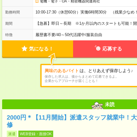
電機・電子・OA・精密機器関連商社
10:00-17:30（休憩60分）実働6時間30分 （残業少なめ
勤務時間
【急募】即日～長期 ※1か月以内のスタートも可能！
期間
履歴書不要
/
40～50代活躍中
/
服装自由
特徴
気になる！
応募する
興味のあるバイト
は、とりあえず保存しよう♪
保存した求人は、後からまとめて応募できるよ。
企業からアプローチが届くことも！
未読
2000円＊【11月開始】派遣スタッフ就業中！
修
派遣
WEB登録・面接OK