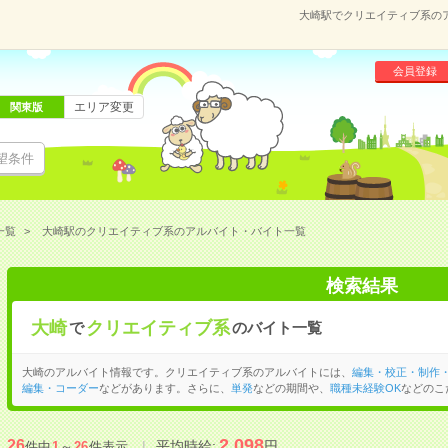
大崎駅でクリエイティブ系の
会員登録
エリア変更
関東版
望条件
一覧
大崎駅のクリエイティブ系のアルバイト・バイト一覧
検索結果
大崎
クリエイティブ系
で
のバイト一覧
大崎のアルバイト情報です。クリエイティブ系のアルバイトには、
編集・校正・制作
編集・コーダー
などがあります。さらに、
単発
などの期間や、
職種未経験OK
などのこ
2,098
26
平均時給:
円
件中
1
～
26
件表示