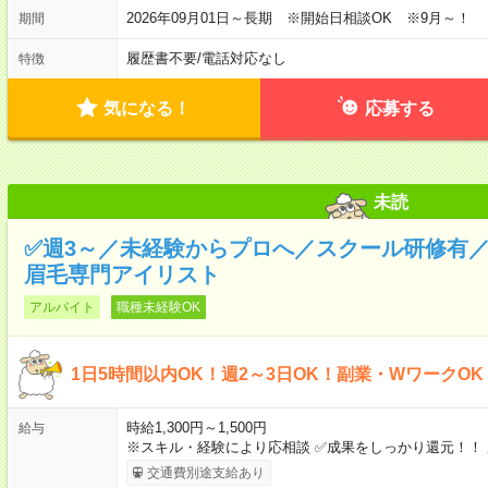
2026年09月01日～長期 ※開始日相談OK ※9月～！
期間
履歴書不要
/
電話対応なし
特徴
気になる！
応募する
未読
✅週3～／未経験からプロへ／スクール研修有／ノ
眉毛専門アイリスト
アルバイト
職種未経験OK
1日5時間以内OK！週2～3日OK！副業・WワークO
時給1,300円～1,500円
給与
※スキル・経験により応相談 ✅成果をしっかり還元！！
交通費別途支給あり