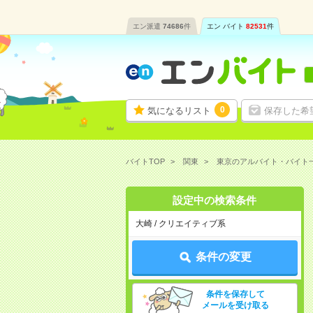
エン派遣
74686
件
エン バイト
82531
件
0
気になるリスト
保存した希
バイトTOP
関東
東京のアルバイト・バイト
設定中の検索条件
大崎 / クリエイティブ系
条件の変更
条件を保存して
メールを受け取る