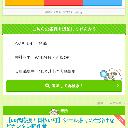
掲載元企業名
株式会社fosbury
こちらの条件も追加しませんか？
今が狙い目！急募
来社不要！WEB登録／面接OK
大量募集中！10名以上の大量募集
追加して再検索！
掲載日：2026.08.07
未読
NEW
【60代応援＊日払い可】シール貼りの仕分けな
どカンタン軽作業