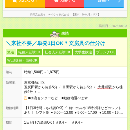
気になる！
応募する
詳細へ
掲載元企業名
テイケイ株式会社 【東京・神奈川エリア】
掲載日：2026.08.03
未読
＼来社不要／単発1日OK＊文房具の仕分け
派遣
職種未経験OK
社会人未経験OK
大学生歓迎
ブランクOK
WEB登録・面接OK
時給1,500円～1,875円
給与
東京都品川区
勤務地
五反田駅から徒歩5分
/
目黒駅から徒歩5分
/
大井町駅
から徒
歩5分
/
…
■物流センターなど ■勤務地選べます
【1日3時間～も相談OK!】午前中のみや18時以降などのシフト
勤務時間
あり！ シフト例 ▼9:00～12:00 ▼9:00～17:00 ▼10:00～19:00
▼18:00～21:00
1日だけの単発OK！＃8月～ ＃9月～
期間