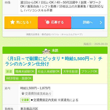
週1日からOK
/
日払いOK
/
40～50代活躍中
/
副業・Wワーク
特徴
OK
/
服装自由
/
シフト勤務
/
10名以上の大量募集
/
電話対応な
し
/
パソコンスキル不要
気になる！
応募する
詳細へ
掲載元企業名
株式会社バイトレ（キャムコムグループ）
掲載日：2026.08.03
未読
〈月1日～で副業にピッタリ＊時給1,500円～〉チ
ラシのカンタン仕分け
派遣
職種未経験OK
社会人未経験OK
大学生歓迎
ブランクOK
WEB登録・面接OK
時給1,500円～1,875円
給与
交通費別途支給あり
■ 交通費規定内支給 ※派遣先による
交通費
東京都品川区
勤務地