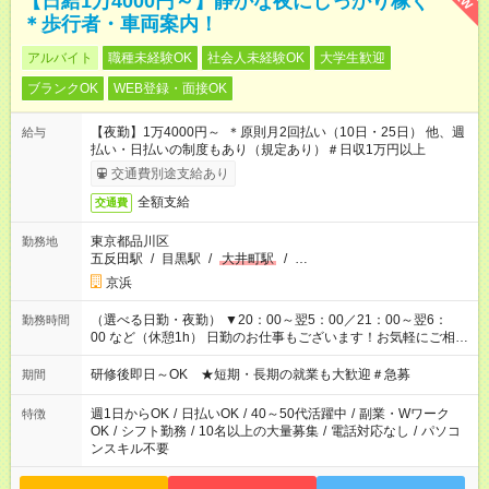
【日給1万4000円～】静かな夜にしっかり稼ぐ
＊歩行者・車両案内！
アルバイト
職種未経験OK
社会人未経験OK
大学生歓迎
ブランクOK
WEB登録・面接OK
【夜勤】1万4000円～ ＊原則月2回払い（10日・25日） 他、週
給与
払い・日払いの制度もあり（規定あり）＃日収1万円以上
交通費別途支給あり
全額支給
交通費
東京都品川区
勤務地
五反田駅
/
目黒駅
/
大井町駅
/
…
京浜
（選べる日勤・夜勤） ▼20：00～翌5：00／21：00～翌6：
勤務時間
00 など（休憩1h） 日勤のお仕事もございます！お気軽にご相談
ください！
研修後即日～OK ★短期・長期の就業も大歓迎＃急募
期間
週1日からOK
/
日払いOK
/
40～50代活躍中
/
副業・Wワーク
特徴
OK
/
シフト勤務
/
10名以上の大量募集
/
電話対応なし
/
パソコ
ンスキル不要