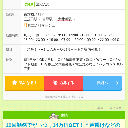
規定支給
交通費
東京都品川区
勤務地
五反田駅
/
目黒駅
/
大井町駅
/
…
株式会社マッシュ
■シフト例 ・07:00～19:30 ・09:00～12:00 ・10:00～17:00 ・
勤務時間
18:00～23:00 ・19:00～07:00 ・20:00～09:00 ・22:00～06:00
etc ★最短で3時間で5,120円のお仕事から 15時間で2万円近く稼
げるお仕事も！ ご希望のお時間に合わせてご紹介！ ※シフトは
＜急募！＞■１日のみ～OK！8月～もご案内可能！
期間
現場によって異なります。 ※勿論、休憩時間はあるのでご安心
ください！
週1日からOK
/
日払いOK
/
履歴書不要
/
副業・WワークOK
/
シ
特徴
フト勤務
/
10名以上の大量募集
/
電話対応なし
/
パソコンスキル
不要
気になる！
応募する
詳細へ
掲載元企業名
株式会社マッシュ
掲載日：2026.08.03
未読
10回勤務でがっつり14万円GET！＊声掛けなどの