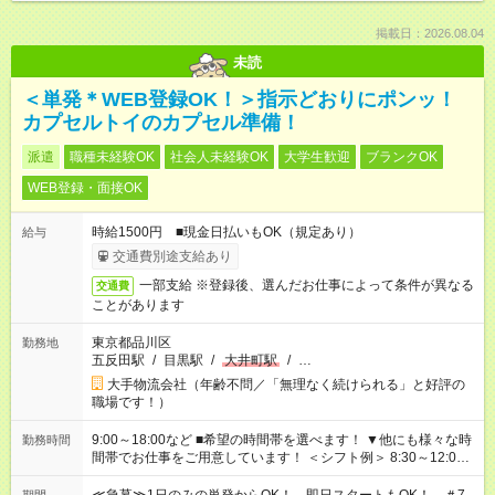
掲載日：2026.08.04
未読
＜単発＊WEB登録OK！＞指示どおりにポンッ！
カプセルトイのカプセル準備！
派遣
職種未経験OK
社会人未経験OK
大学生歓迎
ブランクOK
WEB登録・面接OK
時給1500円 ■現金日払いもOK（規定あり）
給与
交通費別途支給あり
一部支給 ※登録後、選んだお仕事によって条件が異なる
交通費
ことがあります
東京都品川区
勤務地
五反田駅
/
目黒駅
/
大井町駅
/
…
大手物流会社（年齢不問／「無理なく続けられる」と好評の
職場です！）
9:00～18:00など ■希望の時間帯を選べます！ ▼他にも様々な時
勤務時間
間帯でお仕事をご用意しています！ ＜シフト例＞ 8:30～12:00
17:00～22:00 13:00～22:00 22:00～翌6:00 など