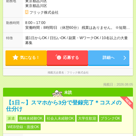
東京都品川区
勤務地
東京都品川区
フリック株式会社
8:00～17:00
勤務時間
実働時間：8時間/日 （休憩60分） 残業はありません。 ※短期の
募集は行っておりません。予めご了承くださいませ。
週1日からOK / 日払いOK / 副業・WワークOK / 10名以上の大量
特徴
募集
気になる！
応募する
詳細へ
掲載元企業名
フリック株式会社
掲載日：2026.08.05
未読
NEW
【1日～】スマホから3分で登録完了＊コスメの
仕分け
派遣
職種未経験OK
社会人未経験OK
大学生歓迎
ブランクOK
WEB登録・面接OK