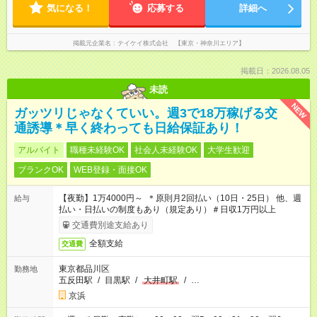
気になる！
応募する
詳細へ
掲載元企業名
テイケイ株式会社 【東京・神奈川エリア】
掲載日：2026.08.05
未読
NEW
ガッツリじゃなくていい。週3で18万稼げる交
通誘導＊早く終わっても日給保証あり！
アルバイト
職種未経験OK
社会人未経験OK
大学生歓迎
ブランクOK
WEB登録・面接OK
【夜勤】1万4000円～ ＊原則月2回払い（10日・25日） 他、週
給与
払い・日払いの制度もあり（規定あり）＃日収1万円以上
交通費別途支給あり
全額支給
交通費
東京都品川区
勤務地
五反田駅
/
目黒駅
/
大井町駅
/
…
京浜