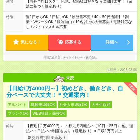
【急募＊即日スタートOK】登録後は好きな時に働けます！（業
期間
法に基づく規定あり）
週1日からOK
/
日払いOK
/
履歴書不要
/
40～50代活躍中
/
副
特徴
業・WワークOK
/
服装自由
/
10名以上の大量募集
/
電話対応な
し
/
パソコンスキル不要
気になる！
応募する
詳細へ
掲載元企業名
テイケイトレード株式会社
掲載日：2026.08.06
未読
NEW
【日給1万4000円～】初めどき、働きどき、自
分ペースで大丈夫！＊交通案内！
アルバイト
職種未経験OK
社会人未経験OK
大学生歓迎
ブランクOK
WEB登録・面接OK
【夜勤】1万4000円～ ＊原則月2回払い（10日・25日） 他、週
給与
払い・日払いの制度もあり（規定あり）＃日収1万円以上
交通費別途支給あり