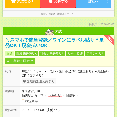
気になる！
応募する
詳細へ
掲載元企業名
株式会社マッシュ
掲載日：2026.08.06
未読
NEW
＼スマホで簡単登録／ワインにラベル貼り＊単
発OK！現金払いOK！
派遣
職種未経験OK
社会人未経験OK
大学生歓迎
ブランクOK
WEB登録・面接OK
時給1387円～ ■日払い・翌日振込OK（規定あり）■現金払い
給与
OK（規定あり）
交通費別途支給あり
東京都品川区
勤務地
品川駅からバス
/
大井町駅
/
目黒駅
/
…
物流企業
9：00～17：00（実働7ｈ）
勤務時間