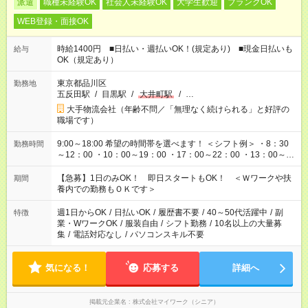
派遣
職種未経験OK
社会人未経験OK
大学生歓迎
ブランクOK
WEB登録・面接OK
時給1400円 ■日払い・週払いOK！(規定あり) ■現金日払いも
給与
OK（規定あり）
東京都品川区
勤務地
五反田駅
/
目黒駅
/
大井町駅
/
…
大手物流会社（年齢不問／「無理なく続けられる」と好評の
職場です）
9:00～18:00 希望の時間帯を選べます！ ＜シフト例＞ ・8：30
勤務時間
～12：00 ・10：00～19：00 ・17：00～22：00 ・13：00～
22：00 ・22：00～翌6：00 など
【急募】1日のみOK！ 即日スタートもOK！ ＜Ｗワークや扶
期間
養内での勤務もＯＫです＞
週1日からOK
/
日払いOK
/
履歴書不要
/
40～50代活躍中
/
副
特徴
業・WワークOK
/
服装自由
/
シフト勤務
/
10名以上の大量募
集
/
電話対応なし
/
パソコンスキル不要
気になる！
応募する
詳細へ
掲載元企業名
株式会社マイワーク（シニア）