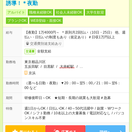
誘導！＊夜勤
アルバイト
職種未経験OK
社会人未経験OK
大学生歓迎
ブランクOK
WEB登録・面接OK
【夜勤】1万4000円～ ＊原則月2回払い（10日・25日） 他、週
給与
払い・日払いの制度もあり（規定あり）＃日収1万円以上
交通費別途支給あり
全額支給
交通費
東京都品川区
勤務地
五反田駅
/
目黒駅
/
大井町駅
/
…
京浜
（選べる日勤・夜勤） ▼20：00～翌5：00／21：00～翌6：
勤務時間
00 など
研修後即日～OK ★短期・長期の就業も大歓迎＃急募
期間
週1日からOK
/
日払いOK
/
40～50代活躍中
/
副業・Wワーク
特徴
OK
/
シフト勤務
/
10名以上の大量募集
/
電話対応なし
/
パソコ
ンスキル不要