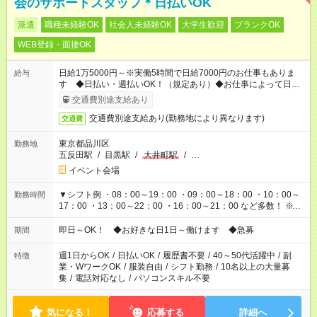
会のサポートスタッフ＊日払いOK
派遣
職種未経験OK
社会人未経験OK
大学生歓迎
ブランクOK
WEB登録・面接OK
日給1万5000円～※実働5時間で日給7000円のお仕事もありま
給与
す ◆日払い・週払いOK！（規定あり）◆お仕事によって日給も
異なります
交通費別途支給あり
交通費別途支給あり(勤務地により異なります)
交通費
東京都品川区
勤務地
五反田駅
/
目黒駅
/
大井町駅
/
…
イベント会場
▼シフト例 ・08：00～19：00 ・09：00～18：00 ・10：00～
勤務時間
17：00 ・13：00～22：00 ・16：00～21：00 など多数！ ※お
仕事により勤務時間が異なります
即日～OK！ ◆お好きな日1日～働けます ◆急募
期間
週1日からOK
/
日払いOK
/
履歴書不要
/
40～50代活躍中
/
副
特徴
業・WワークOK
/
服装自由
/
シフト勤務
/
10名以上の大量募
集
/
電話対応なし
/
パソコンスキル不要
気になる！
応募する
詳細へ