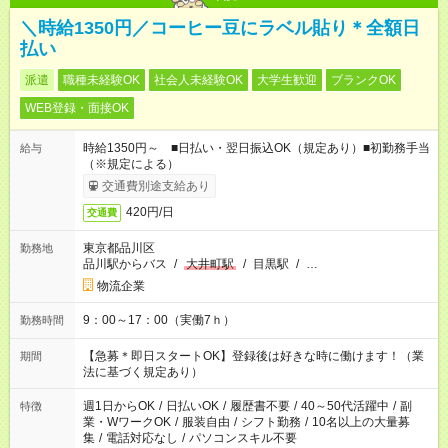
＼時給1350円／コーヒー豆にラベル貼り＊全額日
払い
派遣
職種未経験OK
社会人未経験OK
大学生歓迎
ブランクOK
WEB登録・面接OK
時給1350円～ ■日払い・翌日振込OK（規定あり）■初勤務手当
給与
（※規定による）
交通費別途支給あり
420円/日
交通費
東京都品川区
勤務地
品川駅からバス
/
大井町駅
/
目黒駅
/
…
物流企業
9：00～17：00（実働7ｈ）
勤務時間
【急募＊即日スタートOK】登録後は好きな時に働けます！（業
期間
法に基づく規定あり）
週1日からOK
/
日払いOK
/
履歴書不要
/
40～50代活躍中
/
副
特徴
業・WワークOK
/
服装自由
/
シフト勤務
/
10名以上の大量募
集
/
電話対応なし
/
パソコンスキル不要