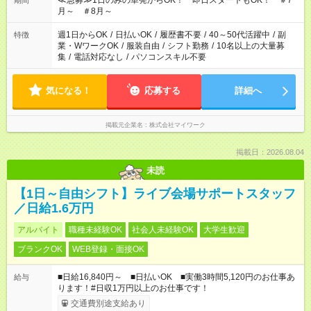
≪急募≫1日のみの単発からOK！ 即日スタートもOK！ ＃7
期間
月～ ＃8月～
週1日からOK
/
日払いOK
/
履歴書不要
/
40～50代活躍中
/
副
特徴
業・WワークOK
/
服装自由
/
シフト勤務
/
10名以上の大量募
集
/
電話対応なし
/
パソコンスキル不要
気になる！
応募する
詳細へ
掲載元企業名
株式会社マイワーク
掲載日：2026.08.04
未読
【1日～自由シフト】ライブ会場サポートスタッフ
／日給1.6万円
アルバイト
職種未経験OK
社会人未経験OK
大学生歓迎
ブランクOK
WEB登録・面接OK
■日給16,840円～ ■日払いOK ■実働3時間5,120円のお仕事あ
給与
ります！#日収1万円以上のお仕事です！
交通費別途支給あり