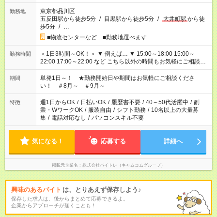
東京都品川区
勤務地
五反田駅から徒歩5分
/
目黒駅から徒歩5分
/
大井町駅
から徒
歩5分
/
…
■物流センターなど ■勤務地選べます
＜1日3時間～OK！＞ ▼ 例えば… ▼ 15:00～18:00 15:00～
勤務時間
22:00 17:00～22:00 など こちら以外の時間もお気軽にご相談く
ださい！
単発1日～！ ★勤務開始日や期間はお気軽にご相談くださ
期間
い！ ＃8月～ ＃9月～
週1日からOK
/
日払いOK
/
履歴書不要
/
40～50代活躍中
/
副
特徴
業・WワークOK
/
服装自由
/
シフト勤務
/
10名以上の大量募
集
/
電話対応なし
/
パソコンスキル不要
気になる！
応募する
詳細へ
掲載元企業名
株式会社バイトレ（キャムコムグループ）
興味のあるバイト
は、とりあえず保存しよう♪
保存した求人は、後からまとめて応募できるよ。
企業からアプローチが届くことも！