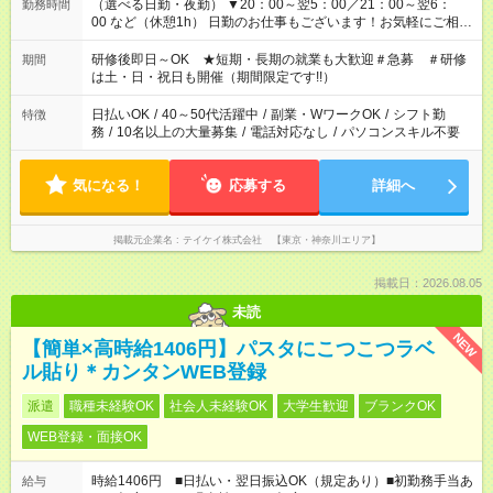
（選べる日勤・夜勤） ▼20：00～翌5：00／21：00～翌6：
勤務時間
00 など（休憩1h） 日勤のお仕事もございます！お気軽にご相談
ください！
研修後即日～OK ★短期・長期の就業も大歓迎＃急募 ＃研修
期間
は土・日・祝日も開催（期間限定です!!）
日払いOK
/
40～50代活躍中
/
副業・WワークOK
/
シフト勤
特徴
務
/
10名以上の大量募集
/
電話対応なし
/
パソコンスキル不要
気になる！
応募する
詳細へ
掲載元企業名
テイケイ株式会社 【東京・神奈川エリア】
掲載日：2026.08.05
未読
NEW
【簡単×高時給1406円】パスタにこつこつラベ
ル貼り＊カンタンWEB登録
派遣
職種未経験OK
社会人未経験OK
大学生歓迎
ブランクOK
WEB登録・面接OK
時給1406円 ■日払い・翌日振込OK（規定あり）■初勤務手当あ
給与