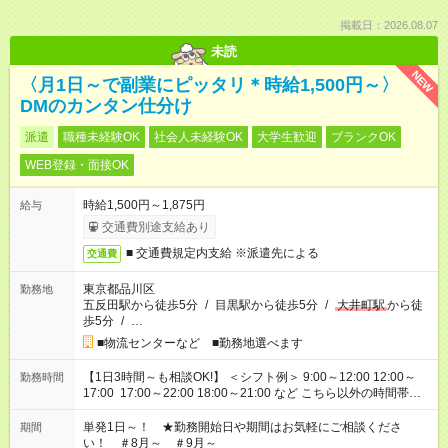
掲載日：2026.08.07
未読
NEW
〈月1日～で副業にピッタリ＊時給1,500円～〉
DMのカンタン仕分け
派遣
職種未経験OK
社会人未経験OK
大学生歓迎
ブランクOK
WEB登録・面接OK
時給1,500円～1,875円
給与
交通費別途支給あり
■ 交通費規定内支給 ※派遣先による
交通費
東京都品川区
勤務地
五反田駅から徒歩5分
/
目黒駅から徒歩5分
/
大井町駅
から徒
歩5分
/
…
■物流センターなど ■勤務地選べます
【1日3時間～も相談OK!】 ＜シフト例＞ 9:00～12:00 12:00～
勤務時間
17:00 17:00～22:00 18:00～21:00 など こちら以外の時間帯も
お気軽にご相談ください！
単発1日～！ ★勤務開始日や期間はお気軽にご相談くださ
期間
い！ ＃8月～ ＃9月～