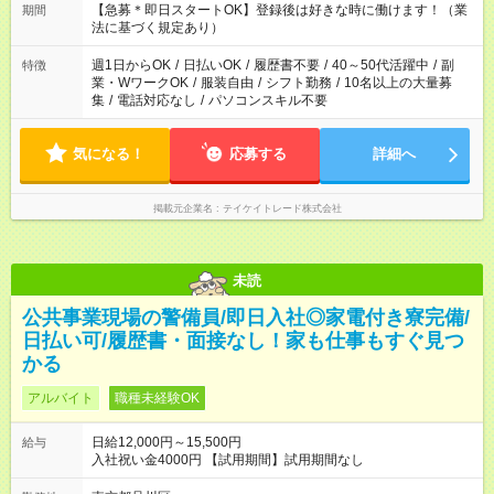
【急募＊即日スタートOK】登録後は好きな時に働けます！（業
期間
法に基づく規定あり）
週1日からOK
/
日払いOK
/
履歴書不要
/
40～50代活躍中
/
副
特徴
業・WワークOK
/
服装自由
/
シフト勤務
/
10名以上の大量募
集
/
電話対応なし
/
パソコンスキル不要
気になる！
応募する
詳細へ
掲載元企業名
テイケイトレード株式会社
未読
公共事業現場の警備員/即日入社◎家電付き寮完備/
日払い可/履歴書・面接なし！家も仕事もすぐ見つ
かる
アルバイト
職種未経験OK
日給12,000円～15,500円
給与
入社祝い金4000円 【試用期間】試用期間なし