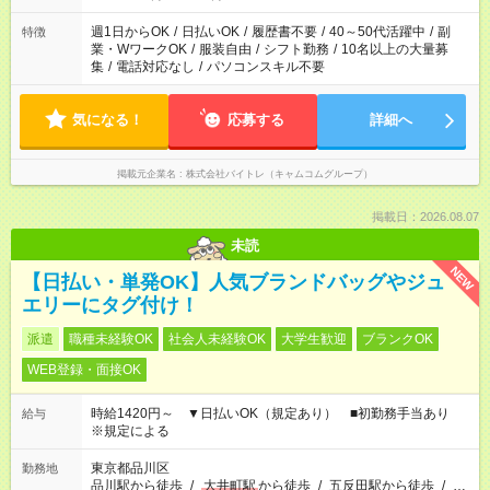
週1日からOK
/
日払いOK
/
履歴書不要
/
40～50代活躍中
/
副
特徴
業・WワークOK
/
服装自由
/
シフト勤務
/
10名以上の大量募
集
/
電話対応なし
/
パソコンスキル不要
気になる！
応募する
詳細へ
掲載元企業名
株式会社バイトレ（キャムコムグループ）
掲載日：2026.08.07
未読
NEW
【日払い・単発OK】人気ブランドバッグやジュ
エリーにタグ付け！
派遣
職種未経験OK
社会人未経験OK
大学生歓迎
ブランクOK
WEB登録・面接OK
時給1420円～ ▼日払いOK（規定あり） ■初勤務手当あり
給与
※規定による
東京都品川区
勤務地
品川駅から徒歩
/
大井町駅
から徒歩
/
五反田駅から徒歩
/
…