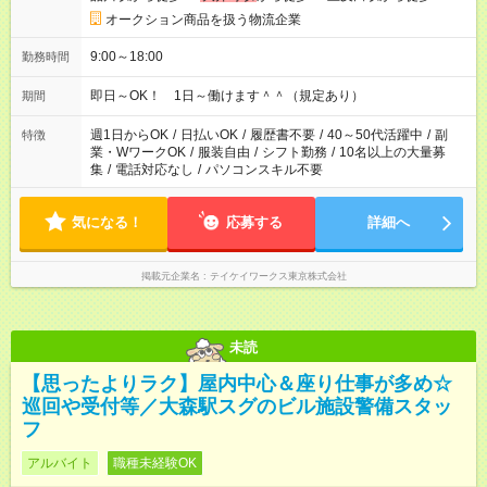
オークション商品を扱う物流企業
9:00～18:00
勤務時間
即日～OK！ 1日～働けます＾＾（規定あり）
期間
週1日からOK
/
日払いOK
/
履歴書不要
/
40～50代活躍中
/
副
特徴
業・WワークOK
/
服装自由
/
シフト勤務
/
10名以上の大量募
集
/
電話対応なし
/
パソコンスキル不要
気になる！
応募する
詳細へ
掲載元企業名
テイケイワークス東京株式会社
未読
【思ったよりラク】屋内中心＆座り仕事が多め☆
巡回や受付等／大森駅スグのビル施設警備スタッ
フ
アルバイト
職種未経験OK