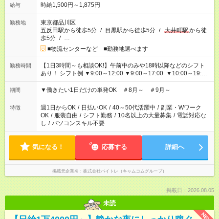
時給1,500円～1,875円
給与
東京都品川区
勤務地
五反田駅から徒歩5分
/
目黒駅から徒歩5分
/
大井町駅
から徒
歩5分
/
…
■物流センターなど ■勤務地選べます
【1日3時間～も相談OK!】午前中のみや18時以降などのシフト
勤務時間
あり！ シフト例 ▼9:00～12:00 ▼9:00～17:00 ▼10:00～19:00
▼18:00～21:00
▼働きたい1日だけの単発OK ＃8月～ ＃9月～
期間
週1日からOK
/
日払いOK
/
40～50代活躍中
/
副業・Wワーク
特徴
OK
/
服装自由
/
シフト勤務
/
10名以上の大量募集
/
電話対応な
し
/
パソコンスキル不要
気になる！
応募する
詳細へ
掲載元企業名
株式会社バイトレ（キャムコムグループ）
掲載日：2026.08.05
未読
NEW