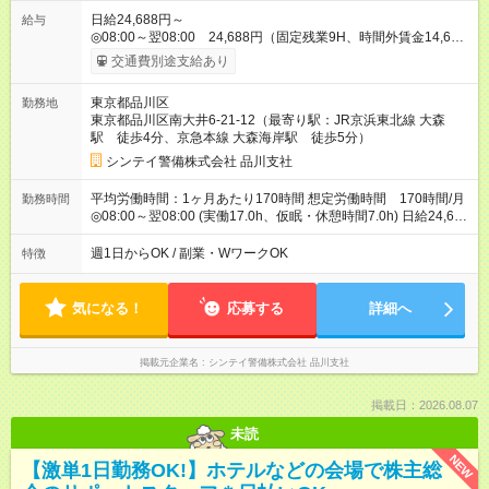
日給24,688円～
給与
◎08:00～翌08:00 24,688円（固定残業9H、時間外賃金14,688
円） ※別途資格手当がございます。 例：自衛消防技術認定
交通費別途支給あり
500円/日 上級救命講習修了 250円/日 防災センタ
ー要員 250円/日 など 【試用期間】試用期間なし
東京都品川区
勤務地
東京都品川区南大井6-21-12（最寄り駅：JR京浜東北線 大森
駅 徒歩4分、京急本線 大森海岸駅 徒歩5分）
シンテイ警備株式会社 品川支社
平均労働時間：1ヶ月あたり170時間 想定労働時間 170時間/月
勤務時間
◎08:00～翌08:00 (実働17.0h、仮眠・休憩時間7.0h) 日給24,688
円～ ※固定残業代9.0h：14,688円含む 平均労働時間：1ヶ月あ
たり170時間 想定労働時間 170時間/月 ◎08:00～翌08:00 (実働
週1日からOK / 副業・WワークOK
特徴
17.0h、仮眠・休憩時間7.0h) 日給24,688円～ ※固定残業代
9.0h：14,688円含む
気になる！
応募する
詳細へ
掲載元企業名
シンテイ警備株式会社 品川支社
掲載日：2026.08.07
未読
NEW
【激単1日勤務OK!】ホテルなどの会場で株主総