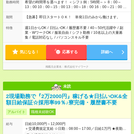
希望の時間帯を選べます！ ＜シフト例：5時間～＞ 8：00～
勤務時間
13：00 10：00～15：00 13：00～18：00 16：00～21：00 ＜
シフト例：8時間～＞ ・10：00～19：00 ・13：00～22：00 ・
22：00～翌6：00 など！是非ご希望をお聞かせください！
【急募】即日スタートＯＫ！ 単発1日のみから働けます。
期間
週1日からOK
/
日払いOK
/
履歴書不要
/
40～50代活躍中
/
副
特徴
業・WワークOK
/
服装自由
/
シフト勤務
/
10名以上の大量募
集
/
電話対応なし
/
パソコンスキル不要
気になる！
応募する
詳細へ
掲載元企業名
株式会社マイワーク
未読
2現場勤務で『2万2000円』稼げる★日払いOK&全
額日給保証☆採用率99％♪寮完備・履歴書不要
アルバイト
職種未経験OK
日給10,000円～12,000円
給与
＋交通費規定支給 ☆日勤：08:00～17:00／日給1万円 ★夜勤：
20:00～05:00／日給1万2000円 -:+:-:+:-:+:-:+:-:+:- 日勤＋夜勤で 1