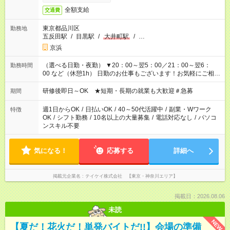
全額支給
交通費
東京都品川区
勤務地
五反田駅
/
目黒駅
/
大井町駅
/
…
京浜
（選べる日勤・夜勤） ▼20：00～翌5：00／21：00～翌6：
勤務時間
00 など（休憩1h） 日勤のお仕事もございます！お気軽にご相談
ください！
研修後即日～OK ★短期・長期の就業も大歓迎＃急募
期間
週1日からOK
/
日払いOK
/
40～50代活躍中
/
副業・Wワーク
特徴
OK
/
シフト勤務
/
10名以上の大量募集
/
電話対応なし
/
パソコ
ンスキル不要
気になる！
応募する
詳細へ
掲載元企業名
テイケイ株式会社 【東京・神奈川エリア】
掲載日：2026.08.06
未読
NEW
【夏だ！花火だ！単発バイトだ!!】会場の準備