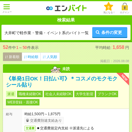
0
メニュー
気になる！
ログイン
検索結果
条件の変更
大井町で軽作業・警備・イベント系のバイト一覧
52
1,658
件中
1
～
50
件表示
平均時給:
円
新着順
時給順
人気順
掲載日：2026.08.08
未読
NEW
《単発1日OK！日払い可》＊コスメのモクモク
シール貼り
派遣
職種未経験OK
社会人未経験OK
大学生歓迎
ブランクOK
WEB登録・面接OK
時給1,500円～1,875円
給与
交通費別途支給あり
■ 交通費規定内支給 ※派遣先による
交通費