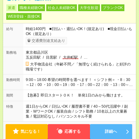
派遣
職種未経験OK
社会人未経験OK
大学生歓迎
ブランクOK
WEB登録・面接OK
時給1400円 ■日払い・週払いOK！(規定あり) ■現金日払いも
給与
OK（規定あり）
交通費別途支給あり
東京都品川区
勤務地
五反田駅
/
目黒駅
/
大井町駅
/
…
大手物流会社（年齢不問／「無理なく続けられる」と好評の
職場です）
9:00～18:00 希望の時間帯を選べます！ ＜シフト例＞ ・8：30
勤務時間
～12：00 ・10：00～19：00 ・17：00～22：00 ・13：00～
22：00 ・22：00～翌6：00 など
【急募】即日スタートＯＫ！ 単発1日のみから働けます。
期間
週1日からOK
/
日払いOK
/
履歴書不要
/
40～50代活躍中
/
副
特徴
業・WワークOK
/
服装自由
/
シフト勤務
/
10名以上の大量募
集
/
電話対応なし
/
パソコンスキル不要
気になる！
応募する
詳細へ