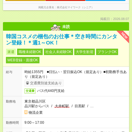
掲載元企業名
株式会社マイワーク（シニア）
掲載日：2026.08.07
未読
NEW
韓国コスメの梱包のお仕事＊空き時間にカンタ
ン登録！＊週1～OK！
派遣
職種未経験OK
社会人未経験OK
大学生歓迎
ブランクOK
WEB登録・面接OK
時給1355円 ■日払い・翌日振込OK（規定あり）■初勤務手当あ
給与
り（規定あり）
交通費別途支給あり
バス代440円支給
交通費
東京都品川区
勤務地
品川駅からバス
/
大井町駅
/
目黒駅
/
…
物流企業
9:00～17:00
勤務時間