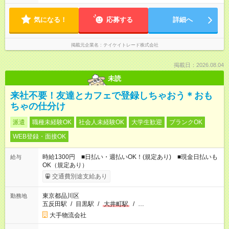
気になる！
応募する
詳細へ
掲載元企業名
テイケイトレード株式会社
掲載日：2026.08.04
未読
来社不要！友達とカフェで登録しちゃおう＊おも
ちゃの仕分け
派遣
職種未経験OK
社会人未経験OK
大学生歓迎
ブランクOK
WEB登録・面接OK
時給1300円 ■日払い・週払いOK！(規定あり) ■現金日払いも
給与
OK（規定あり）
交通費別途支給あり
東京都品川区
勤務地
五反田駅
/
目黒駅
/
大井町駅
/
…
大手物流会社