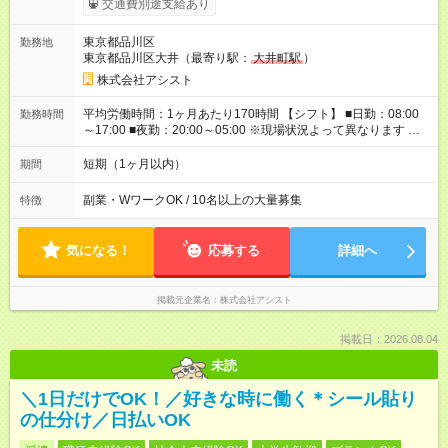
交通費別途支給あり
日『2万2000円』も稼げる！ -:+:-:+:-:+:-:+:-:+:- ■選べる支払い方
法 ┗日払い・週払い・月払いOK！ さらに手渡し・振込まで選
東京都品川区
勤務地
べる！ 日払いは、当日に『現金全額』手渡しです♪ ■残業手当
東京都品川区大井（最寄り駅：
大井町駅
）
別途支給 ■日給全額保障あり ┗予定時間より早く終わっても日給
は満額支給！ ■資格手当あり ┗施設警備2級など 【試用期間】
株式会社アシスト
試用期間なし
平均労働時間：1ヶ月あたり170時間 【シフト】 ■日勤：08:00
勤務時間
～17:00 ■夜勤：20:00～05:00 ※現場状況よって異なります ※早
く終われば1現場4～8時間勤務もあり ☆週3～勤務OK！ ☆現場
が早く終わっても日給全額保証！ ☆ご希望の方は「日勤＋夜
短期（1ヶ月以内）
期間
勤」も可能！ 平均労働時間：1ヶ月あたり170時間 【シフト】 ■
日勤：08:00～17:00 ■夜勤：20:00～05:00 ※現場状況よって異
副業・WワークOK / 10名以上の大量募集
特徴
なります ※早く終われば1現場4～8時間勤務もあり ☆週3～勤務
OK！ ☆現場が早く終わっても日給全額保証！ ☆ご希望の方は
「日勤＋夜勤」も可能！
気になる！
応募する
詳細へ
掲載元企業名
株式会社アシスト
掲載日：2026.08.04
未読
＼1日だけでOK！／好きな時に働く＊シール貼り
の仕分け／日払いOK