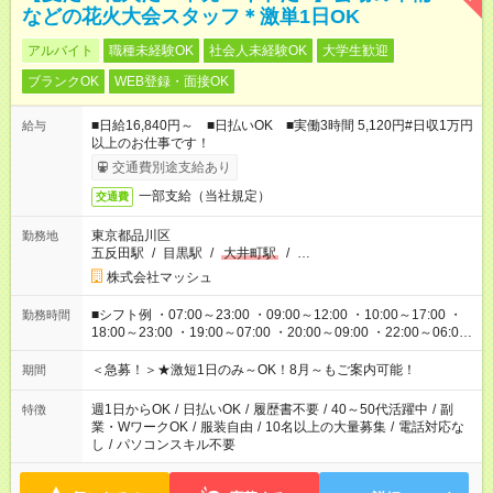
などの花火大会スタッフ＊激単1日OK
アルバイト
職種未経験OK
社会人未経験OK
大学生歓迎
ブランクOK
WEB登録・面接OK
■日給16,840円～ ■日払いOK ■実働3時間 5,120円#日収1万円
給与
以上のお仕事です！
交通費別途支給あり
一部支給（当社規定）
交通費
東京都品川区
勤務地
五反田駅
/
目黒駅
/
大井町駅
/
…
株式会社マッシュ
■シフト例 ・07:00～23:00 ・09:00～12:00 ・10:00～17:00 ・
勤務時間
18:00～23:00 ・19:00～07:00 ・20:00～09:00 ・22:00～06:00
etc ★最短3時間で5,120円のお仕事から／15時間で2万円近く稼
げるお仕事も！ ご希望のお時間に合わせてご紹介！ ※シフトは
＜急募！＞★激短1日のみ～OK！8月～もご案内可能！
期間
現場によって異なります。 ※勿論、休憩時間はあるのでご安心
ください！
週1日からOK
/
日払いOK
/
履歴書不要
/
40～50代活躍中
/
副
特徴
業・WワークOK
/
服装自由
/
10名以上の大量募集
/
電話対応な
し
/
パソコンスキル不要