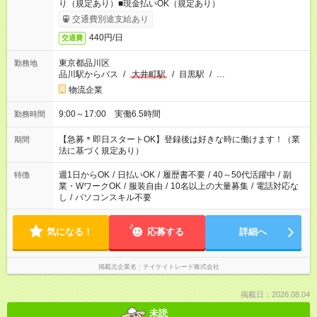
り（規定あり）■現金払いOK（規定あり）
交通費別途支給あり
440円/日
交通費
東京都品川区
勤務地
品川駅からバス
/
大井町駅
/
目黒駅
/
…
物流企業
9:00～17:00 実働6.5時間
勤務時間
【急募＊即日スタートOK】登録後は好きな時に働けます！（業
期間
法に基づく規定あり）
週1日からOK
/
日払いOK
/
履歴書不要
/
40～50代活躍中
/
副
特徴
業・WワークOK
/
服装自由
/
10名以上の大量募集
/
電話対応な
し
/
パソコンスキル不要
気になる！
応募する
詳細へ
掲載元企業名
テイケイトレード株式会社
掲載日：2026.08.04
未読