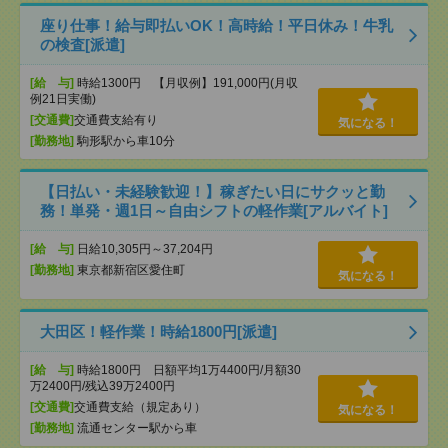
座り仕事！給与即払いOK！高時給！平日休み！牛乳
の検査[派遣]
[給 与]
時給1300円 【月収例】191,000円(月収
例21日実働)
[交通費]
交通費支給有り
気になる！
[勤務地]
駒形駅から車10分
【日払い・未経験歓迎！】稼ぎたい日にサクッと勤
務！単発・週1日～自由シフトの軽作業[アルバイト]
[給 与]
日給10,305円～37,204円
[勤務地]
東京都新宿区愛住町
気になる！
大田区！軽作業！時給1800円[派遣]
[給 与]
時給1800円 日額平均1万4400円/月額30
万2400円/残込39万2400円
[交通費]
交通費支給（規定あり）
気になる！
[勤務地]
流通センター駅から車