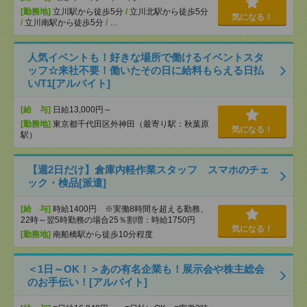
[勤務地]
立川駅から徒歩5分
/
立川北駅から徒歩5分
気になる！
/
立川南駅から徒歩5分
/
…
人気イベントも！好きな場所で働けるイベントスタ
ッフ☆来社不要！働いたその日に給料もらえる日払
い/T1[アルバイト]
[給 与]
日給13,000円～
[勤務地]
東京都千代田区外神田（最寄り駅：秋葉原
気になる！
駅）
【週2日だけ】倉庫内軽作業スタッフ スマホのチェ
ック・検品[派遣]
[給 与]
時給1400円 ※実働8時間を超える勤務、
22時～翌5時勤務の場合25％割増：時給1750円
気になる！
[勤務地]
南船橋駅から徒歩10分程度
＜1日～OK！＞あの有名企業も！展示会や株主総会
のお手伝い！[アルバイト]