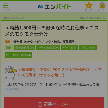
0
メニュー
気になる！
ログイン
掲載日 :2026
/
07
/
24
No.BAIT8110429GT21
＜時給1,500円～＊好きな時にお仕事＞コス
メのモクモク仕分け
職種：
軽作業（仕分け・ピッキング・検品、商品管理）
派遣
職種未経験OK
社会人未経験OK
大学生歓迎
ブランクOK
WEB登録・面接OK
＜履歴書なしでOK！PCやスマホで登録完了！＞空
いてる週末でサクッと働こう！
【土日で気軽に単発ワーク！】空いてる日や時間を有効活用して働
...
もっとみる
応募ページへ