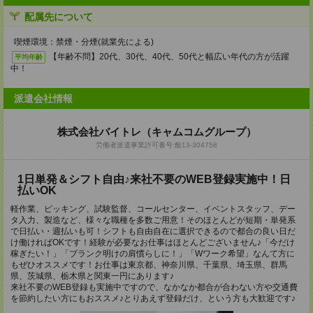
配属先について
喫煙環境：禁煙・分煙(就業先による)
【年齢不問】20代、30代、40代、50代と幅広い年代の方が活躍
平均年齢
中！
派遣会社情報
株式会社バイトレ（キャムコムグループ）
労働者派遣事業許可番号:般13-304758
1日単発＆シフト自由♪来社不要のWEB登録実施中！日
払いOK
軽作業、ピッキング、試験監督、コールセンター、イベントスタッフ、デー
タ入力、製造など、様々な職種を多数ご用意！そのほとんどが短期・単発系
で日払い・週払いも可！シフトも自由自在に選択できるので都合の良い日だ
け働ければOKです！経験が必要なお仕事はほとんどございません♪「今だけ
稼ぎたい！」「ブランク明けの肩慣らしに！」「Wワーク希望」なんて方に
もぜひオススメです！お仕事は東京都、神奈川県、千葉県、埼玉県、群馬
県、茨城県、栃木県と関東一円にあります♪
来社不要のWEB登録も実施中ですので、なかなか都合が合わない方や交通費
を節約したい方にもおススメ♪とりあえず登録だけ、という方も大歓迎です♪