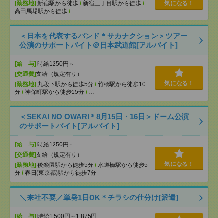
[勤務地]
新宿駅から徒歩
/
新宿三丁目駅から徒歩
/
気になる！
高田馬場駅から徒歩
/
…
＜日本を代表するバンド＊サカナクション＞ツアー
公演のサポートバイト＠日本武道館[アルバイト]
[給 与]
時給1250円～
[交通費]
支給（規定有り）
気になる！
[勤務地]
九段下駅から徒歩5分
/
竹橋駅から徒歩10
分
/
神保町駅から徒歩15分
/
…
＜SEKAI NO OWARI＊8月15日・16日＞ドーム公演
のサポートバイト[アルバイト]
[給 与]
時給1250円～
[交通費]
支給（規定有り）
気になる！
[勤務地]
後楽園駅から徒歩5分
/
水道橋駅から徒歩5
分
/
春日(東京都)駅から徒歩7分
＼来社不要／単発1日OK＊チラシの仕分け[派遣]
[給 与]
時給1,500円～1,875円