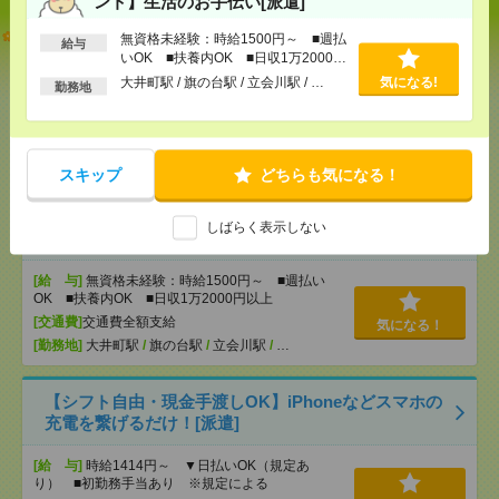
ント】生活のお手伝い[派遣]
【オープニング募集】おばあちゃんのお散歩付き添
無資格未経験：時給1500円～ ■週払
給与
いも仕事の1つ[派遣]
いOK ■扶養内OK ■日収1万2000円
以上
大井町駅 / 旗の台駅 / 立会川駅 / …
気になる!
勤務地
[給 与]
無資格未経験：時給1500円～ ■週払い
OK ■扶養内OK ■日収1万2000円以上
[交通費]
交通費全額支給
気になる！
[勤務地]
巣鴨駅
/
目白駅
/
北池袋駅
/
…
スキップ
どちらも気になる！
説明会参加で全員に【現金2千円相当プレゼント】生
しばらく表示しない
活のお手伝い[派遣]
[給 与]
無資格未経験：時給1500円～ ■週払い
OK ■扶養内OK ■日収1万2000円以上
[交通費]
交通費全額支給
気になる！
[勤務地]
大井町駅
/
旗の台駅
/
立会川駅
/
…
【シフト自由・現金手渡しOK】iPhoneなどスマホの
充電を繋げるだけ！[派遣]
[給 与]
時給1414円～ ▼日払いOK（規定あ
り） ■初勤務手当あり ※規定による