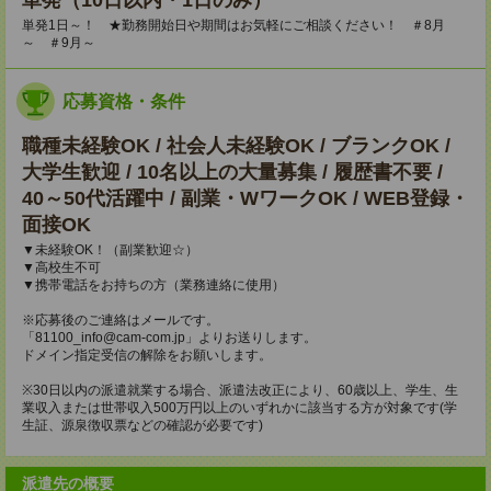
単発（10日以内・1日のみ）
単発1日～！ ★勤務開始日や期間はお気軽にご相談ください！ ＃8月
～ ＃9月～
応募資格・条件
職種未経験OK / 社会人未経験OK / ブランクOK /
大学生歓迎 / 10名以上の大量募集 / 履歴書不要 /
40～50代活躍中 / 副業・WワークOK / WEB登録・
面接OK
▼未経験OK！（副業歓迎☆）
▼高校生不可
▼携帯電話をお持ちの方（業務連絡に使用）
※応募後のご連絡はメールです。
「81100_info@cam-com.jp」よりお送りします。
ドメイン指定受信の解除をお願いします。
※30日以内の派遣就業する場合、派遣法改正により、60歳以上、学生、生
業収入または世帯収入500万円以上のいずれかに該当する方が対象です(学
生証、源泉徴収票などの確認が必要です)
派遣先の概要