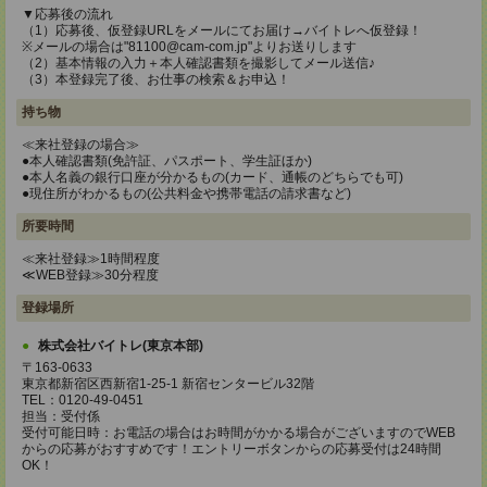
▼応募後の流れ
（1）応募後、仮登録URLをメールにてお届け→バイトレへ仮登録！
※メールの場合は"81100@cam-com.jp"よりお送りします
（2）基本情報の入力＋本人確認書類を撮影してメール送信♪
（3）本登録完了後、お仕事の検索＆お申込！
持ち物
≪来社登録の場合≫
●本人確認書類(免許証、パスポート、学生証ほか)
●本人名義の銀行口座が分かるもの(カード、通帳のどちらでも可)
●現住所がわかるもの(公共料金や携帯電話の請求書など)
所要時間
≪来社登録≫1時間程度
≪WEB登録≫30分程度
登録場所
株式会社バイトレ(東京本部)
〒163-0633
東京都新宿区西新宿1-25-1 新宿センタービル32階
TEL：0120-49-0451
担当：受付係
受付可能日時：お電話の場合はお時間がかかる場合がございますのでWEB
からの応募がおすすめです！エントリーボタンからの応募受付は24時間
OK！