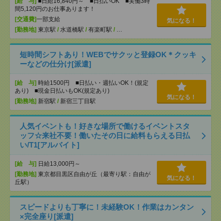
[給 与]
■日給16,840円～ ■日払いOK ■実働3時
間5,120円のお仕事あります！
[交通費]
一部支給
気になる！
[勤務地]
東京駅
/
水道橋駅
/
有楽町駅
/
…
短時間シフトあり！WEBでサクッと登録OK＊クッキ
ーなどの仕分け[派遣]
[給 与]
時給1500円 ■日払い・週払いOK！(規定
あり) ■現金日払いもOK(規定あり)
気になる！
[勤務地]
新宿駅
/
新宿三丁目駅
人気イベントも！好きな場所で働けるイベントスタ
ッフ☆来社不要！働いたその日に給料もらえる日払
い/T1[アルバイト]
[給 与]
日給13,000円～
[勤務地]
東京都目黒区自由が丘（最寄り駅：自由が
気になる！
丘駅）
スピードよりも丁寧に！未経験OK！作業はカンタン
×完全座り[派遣]