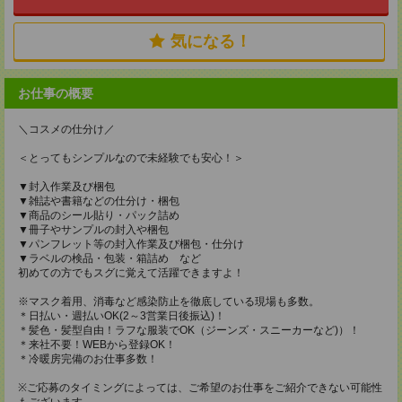
気になる！
お仕事の概要
＼コスメの仕分け／
＜とってもシンプルなので未経験でも安心！＞
▼封入作業及び梱包
▼雑誌や書籍などの仕分け・梱包
▼商品のシール貼り・パック詰め
▼冊子やサンプルの封入や梱包
▼パンフレット等の封入作業及び梱包・仕分け
▼ラベルの検品・包装・箱詰め など
初めての方でもスグに覚えて活躍できますよ！
※マスク着用、消毒など感染防止を徹底している現場も多数。
＊日払い・週払いOK(2～3営業日後振込)！
＊髪色・髪型自由！ラフな服装でOK（ジーンズ・スニーカーなど)）！
＊来社不要！WEBから登録OK！
＊冷暖房完備のお仕事多数！
※ご応募のタイミングによっては、ご希望のお仕事をご紹介できない可能性