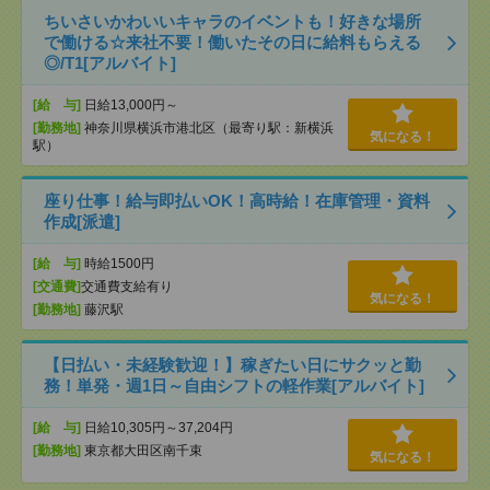
ちいさいかわいいキャラのイベントも！好きな場所
で働ける☆来社不要！働いたその日に給料もらえる
◎/T1[アルバイト]
[給 与]
日給13,000円～
[勤務地]
神奈川県横浜市港北区（最寄り駅：新横浜
気になる！
駅）
座り仕事！給与即払いOK！高時給！在庫管理・資料
作成[派遣]
[給 与]
時給1500円
[交通費]
交通費支給有り
気になる！
[勤務地]
藤沢駅
【日払い・未経験歓迎！】稼ぎたい日にサクッと勤
務！単発・週1日～自由シフトの軽作業[アルバイト]
[給 与]
日給10,305円～37,204円
[勤務地]
東京都大田区南千束
気になる！