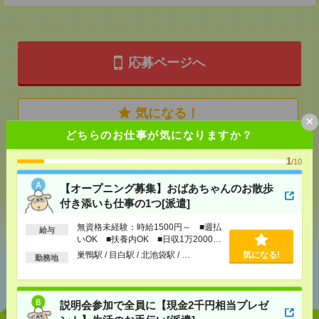
応募ページへ
気になる！
×
どちらのお仕事が気になりますか？
メール
LINE
1
で送る
で送る
/10
【オープニング募集】おばあちゃんのお散歩
付き添いも仕事の1つ[派遣]
シェア
ツイート
ブックマーク
無資格未経験：時給1500円～ ■週払
給与
いOK ■扶養内OK ■日収1万2000円
以上
巣鴨駅 / 目白駅 / 北池袋駅 / …
気になる!
勤務地
あなたの閲覧履歴からの
おすすめ
説明会参加で全員に【現金2千円相当プレゼ