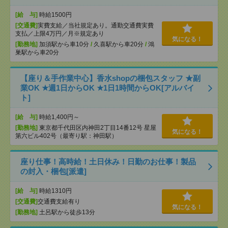
[給 与]
時給1500円
[交通費]
実費支給／当社規定あり。通勤交通費実費
支払／上限4万円／月※規定あり
気になる！
[勤務地]
加須駅から車10分
/
久喜駅から車20分
/
鴻
巣駅から車20分
【座り＆手作業中心】香水shopの梱包スタッフ ★副
業OK ★週1日からOK ★1日1時間からOK[アルバイ
ト]
[給 与]
時給1,400円～
[勤務地]
東京都千代田区内神田2丁目14番12号 星屋
気になる！
第六ビル402号（最寄り駅：神田駅）
座り仕事！高時給！土日休み！日勤のお仕事！製品
の封入・梱包[派遣]
[給 与]
時給1310円
[交通費]
交通費支給有り
気になる！
[勤務地]
土呂駅から徒歩13分