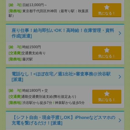
[給 与]
日給13,000円～
[勤務地]
東京都千代田区外神田（最寄り駅：秋葉原
気になる！
駅）
座り仕事！給与即払いOK！高時給！在庫管理・資料
作成[派遣]
[給 与]
時給1500円
[交通費]
交通費支給有り
気になる！
[勤務地]
藤沢駅
電話なし！<ほぼ在宅／週1出社>審査事務@渋谷駅
[派遣]
[給 与]
時給1800円＋交
[交通費]
通勤交通費別途支給(弊社規定あり)
気になる！
[勤務地]
渋谷駅から徒歩7分
/
神泉駅から徒歩5分
【シフト自由・現金手渡しOK】iPhoneなどスマホの
充電を繋げるだけ！[派遣]