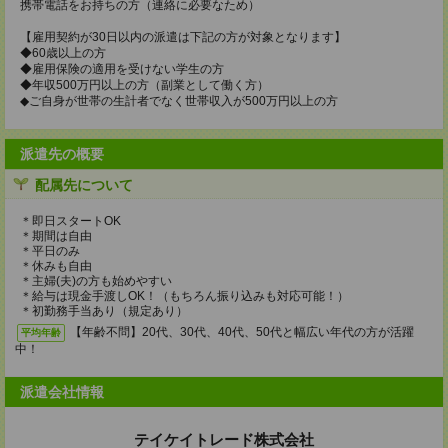
携帯電話をお持ちの方（連絡に必要なため）
【雇用契約が30日以内の派遣は下記の方が対象となります】
◆60歳以上の方
◆雇用保険の適用を受けない学生の方
◆年収500万円以上の方（副業として働く方）
◆ご自身が世帯の生計者でなく世帯収入が500万円以上の方
派遣先の概要
配属先について
＊即日スタートOK
＊期間は自由
＊平日のみ
＊休みも自由
＊主婦(夫)の方も始めやすい
＊給与は現金手渡しOK！（もちろん振り込みも対応可能！）
＊初勤務手当あり（規定あり）
【年齢不問】20代、30代、40代、50代と幅広い年代の方が活躍
平均年齢
中！
派遣会社情報
テイケイトレード株式会社