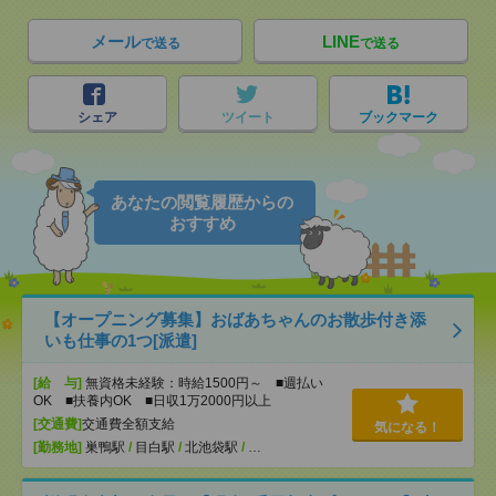
メール
LINE
で送る
で送る
シェア
ツイート
ブックマーク
あなたの閲覧履歴からの
おすすめ
【オープニング募集】おばあちゃんのお散歩付き添
いも仕事の1つ[派遣]
[給 与]
無資格未経験：時給1500円～ ■週払い
OK ■扶養内OK ■日収1万2000円以上
[交通費]
交通費全額支給
気になる！
[勤務地]
巣鴨駅
/
目白駅
/
北池袋駅
/
…