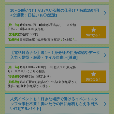
10～14時だけ！かわちい石鹸の仕分け＊時給1507円
+交通費！日払いも〇[派遣]
[給 与]
時給1507円 ■初勤務手当あり ※全額
日払い・週払いOK(規定有)
[交通費]
交通費1000円
気になる！
[勤務地]
田園調布駅
/
梅屋敷(東京都)駅
/
池上駅
/
…
【電話対応ナシ】週4～！身分証の住所確認やデータ
入力＜髪型・服装・ネイル自由＞[派遣]
[給 与]
時給1700～2100円 ※日払いOK(規定あ
り) ※スキルにより応相談
[交通費]
交通費支給（規定あり）
気になる！
[勤務地]
錦糸町駅から徒歩4分
/
住吉(東京都)駅から
徒歩
/
菊川(東京都)駅から徒歩
/
…
人気イベントも！好きな場所で働けるイベントスタ
ッフ☆来社不要！働いたその日に給料もらえる日払
い/T1[アルバイト]