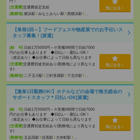
円！
[交通費]
交通費規定支給
気になる！
[勤務地]
横浜駅
/
みなとみらい駅
/
西横浜駅
/
…
【単発1回～】フードフェスや物産展でのお手伝いス
タッフ募集！[派遣]
[給 与]
日給1万5000円～※実働5時間で日給7000
円のお仕事もあります ◆日払い・週払いOK！
（規定あり）◆お仕事によって日給も異なります
[交通費]
交通費別途支給あり(勤務地により異なりま
気になる！
す)
[勤務地]
二子玉川駅
/
三軒茶屋駅
/
下北沢駅
/
…
【激単1日勤務OK!】ホテルなどの会場で株主総会の
サポートスタッフ＊日払いOK[派遣]
[給 与]
日給1万5000円～※実働5時間で日給7000
円のお仕事もあります ◆日払い・週払いOK！
（規定あり）◆お仕事によって日給も異なります
[交通費]
交通費別途支給あり(勤務地により異なりま
気になる！
す)
[勤務地]
五反田駅
/
目黒駅
/
大井町駅
/
…