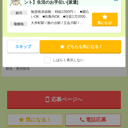
ント】生活のお手伝い[派遣]
TEL：047-420-8501
無資格未経験：時給1500円～ ■週払
給与
担当：受付担当
いOK ■扶養内OK ■日収1万2000円
以上
大井町駅 / 旗の台駅 / 立会川駅 / …
気になる!
柏支店
勤務地
千葉県柏市旭町1-1-17 SNビル5F
TEL：04-7146-2681
担当：受付担当
スキップ
どちらも気になる！
千葉支店
しばらく表示しない
千葉県千葉市中央区富士見1-1-1 千葉駅前ビル9F
TEL：043-306-2791
担当：受付担当
応募ページへ
気になる！
電話応募