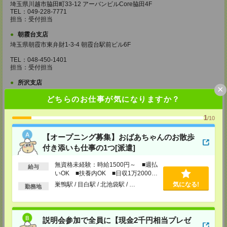
埼玉県川越市脇田町33-12 アーバンビルCore脇田4F
TEL：049-228-7771
担当：受付担当
朝霞台支店
埼玉県朝霞市東弁財1-3-4 朝霞台駅前ビル6F
TEL：048-450-1401
担当：受付担当
所沢支店
×
埼玉県所沢市日吉町15-14 所沢第一生命ビルディング5F
どちらのお仕事が気になりますか？
TEL：04-2902-6461
担当：受付担当
1
/10
東松山支店
埼玉県東松山市箭弓町1-13-20
【オープニング募集】おばあちゃんのお散歩
光越園ビル4Ｆ
付き添いも仕事の1つ[派遣]
TEL：0493-27-8811
担当：受付担当
無資格未経験：時給1500円～ ■週払
給与
大宮リクルートセンター
いOK ■扶養内OK ■日収1万2000円
東京都豊島区西池袋1-16-10 第2三笠ビル7F
以上
巣鴨駅 / 目白駅 / 北池袋駅 / …
気になる!
勤務地
TEL：03-5956-7411
担当：受付担当
西船橋支店
説明会参加で全員に【現金2千円相当プレゼ
千葉県船橋市印内町593-1 NST第2ビル7F