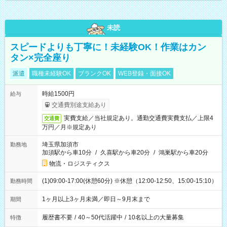
未読
スピードよりも丁寧に！未経験OK！作業はカン
タン×完全座り
派遣
職種未経験OK
ブランクOK
WEB登録・面接OK
時給1500円
給与
交通費別途支給あり
実費支給／当社規定あり。通勤交通費実費支払／上限4
交通費
万円／月※規定あり
埼玉県加須市
勤務地
加須駅から車10分
/
久喜駅から車20分
/
鴻巣駅から車20分
物流・ロジスティクス
(1)09:00-17:00(休憩60分) ※休憩（12:00-12:50、15:00-15:10）
勤務時間
1ヶ月以上3ヶ月未満／即日～9月末まで
期間
履歴書不要
/
40～50代活躍中
/
10名以上の大量募集
特徴