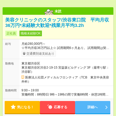
す。※超過分は全額支給いたします。 みなし残業代 38,575円／
月 みなし残業時間 23時間／月 試用期間以降は基本給＋インセン
ティブ 試用期間中も社会保険等の待遇に変更ありません。
未読
美容クリニックのスタッフ/渋谷東口院 平均月収
36万円*未経験大歓迎*残業月平均3.2h
正社員
職種未経験OK
月給280,000円～
給与
☆平均月収36万円以上☆ 試用期間6ヶ月あり。 試用期間は契約
社員として、月給26万円となります。 ＜試用期間終了後＞ 月給
交通費別途支給あり
28万円+インセンティブ（平均8万円）+残業代等 ＝平均月収36
万円以上 ※残業手当は月給に対し1分単位で全額支給 【レアな年
東京都渋谷区
勤務地
次昇給制度アリ】 年次昇給制度で毎年月給が上がっていくので
東京都渋谷区渋谷2-19-15 宮益坂ビルディング 3F（最寄り駅：
役職につかない場合でもしっかり昇給♪ 【大手ならではの豊富な
渋谷駅）
キャリアパス】 女性管理職割合86％！ クリニック内の役職だけ
ではなく、 TCBグループとしての役職、バックオフィスへの転
医療法人社団メディカルフロンティア（TCB 東京中央美容
籍など 自ら手を挙げて挑戦することができます！ 【様々な業界
外科）
から活躍中】 平均年齢は27歳！ 美容部員やエステ、脱毛などの
近い業界から アパレル、飲食など他業界の接客業 事務、公務員
9:00～19:00
勤務時間
などの接客未経験者まで活躍中！ 未経験から憧れの美容業界へ
実働時間：8時間/日 9時～19時の間で実働8時間・休憩1時間
転職しませんか？？ 【試用期間】試用期間あり 試用期間の長
（クリニックにより9:00~18:00or10:00~19:00勤務） 【残業ほ
さ：6ヶ月 ※ 雇用形態と給与に、本採用時と異なる部分がありま
ぼ無し！】 残業月平均3.2時間のため、ほぼ毎日定時で退勤♪ デ
す。 雇用形態：中途採用（契約社員） 給与：月給 260,000円以
気になる！
ィナーの予定を入れたり、お買い物、ピラティスのレッスンな
応募する
詳細へ
上
ども◎ ご自身のプライベートの時間も大切にしていただける環
境です。