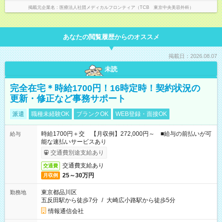
掲載元企業名
医療法人社団メディカルフロンティア（TCB 東京中央美容外科）
あなたの閲覧履歴からのオススメ
掲載日：2026.08.07
未読
完全在宅＊時給1700円！16時定時！契約状況の
更新・修正など事務サポート
派遣
職種未経験OK
ブランクOK
WEB登録・面接OK
時給1700円＋交 【月収例】272,000円～ ■給与の前払いが可
給与
能な速払いサービスあり
交通費別途支給あり
交通費支給あり
交通費
25～30万円
月収例
東京都品川区
勤務地
五反田駅から徒歩7分
/
大崎広小路駅から徒歩5分
情報通信会社