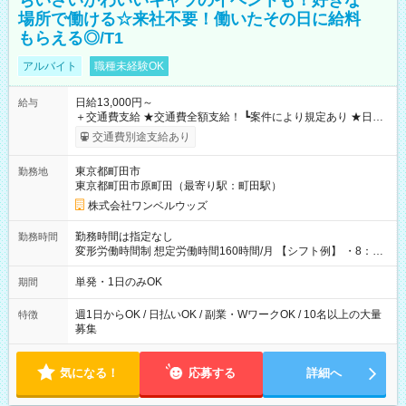
ちいさいかわいいキャラのイベントも！好きな
場所で働ける☆来社不要！働いたその日に給料
もらえる◎/T1
アルバイト
職種未経験OK
日給13,000円～
給与
＋交通費支給 ★交通費全額支給！ ┗案件により規定あり ★日払
いOK！（規定あり） ┗働いたその日に現金GET♪ お仕事後はコ
交通費別途支給あり
ンビニATMから 日払い分を引き落とせます！ 【試用期間】試
用期間なし
東京都町田市
勤務地
東京都町田市原町田（最寄り駅：町田駅）
株式会社ワンベルウッズ
勤務時間は指定なし
勤務時間
変形労働時間制 想定労働時間160時間/月 【シフト例】 ・8：00
～21：00
単発・1日のみOK
期間
週1日からOK / 日払いOK / 副業・WワークOK / 10名以上の大量
特徴
募集
気になる！
応募する
詳細へ