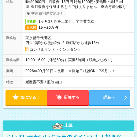
時給1900円 月収例 15万円 時給1900円×実働5h×週4日×4
給与
週 ※月収例を保証するものではありません。※給与即受取りサ
ービス利用可（利用条件有）
交通費別途支給あり
1ヶ月3万円を上限として実費支給
交通費
15～20万円
月収例
東京都千代田区
勤務地
四ツ谷駅から徒歩2分
/
麹町駅から徒歩13分
コンサルタント・シンクタンク
10:00-16:00（休憩60分）実働5時間（残業少なめ！）
勤務時間
2026年09月01日～長期 ※開始日相談OK ※9月～！
期間
履歴書不要
/
服装自由
特徴
気になる！
応募する
詳細へ
未読