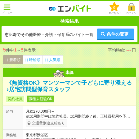
0
メニュー
気になる！
ログイン
検索結果
条件の変更
恵比寿でその他医療・介護・保育系のバイト一覧
5
---
件中
1
～
5
件表示
平均時給:
円
新着順
時給順
人気順
未読
《無資格OK》マンツーマンで子どもに寄り添える
♪居宅訪問型保育スタッフ
契約社員
職種未経験OK
月給270,000円～
給与
※試用期間中は契約社員。試用期間終了後、正社員登用を予定。
正社員雇用後は、賞与年2回 【試用期間】試用期間あり 試用期
交通費別途支給あり
間の長さ：6ヶ月 雇用形態、給与は本採用時と同じです。
東京都渋谷区
勤務地