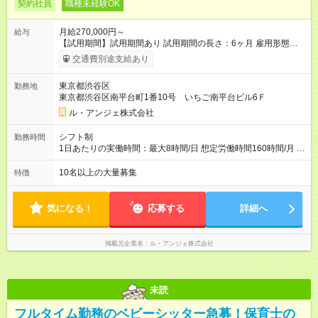
契約社員
職種未経験OK
月給270,000円～
給与
【試用期間】試用期間あり 試用期間の長さ：6ヶ月 雇用形態、
給与は本採用時と同じです。 【雇用形態について】 まずは半年
交通費別途支給あり
間、契約社員としてスタートし、 お仕事や環境に少しずつ慣れ
ていただきます。 ※生活との両立で、働き方を制限したい場合
東京都渋谷区
勤務地
は、 契約社員としての継続も可能です（更新上限なし）
東京都渋谷区南平台町1番10号 いちご南平台ビル6Ｆ
ル・アンジェ株式会社
シフト制
勤務時間
1日あたりの実働時間：最大8時間/日 想定労働時間160時間/月 シ
フト例 ・8時00分～17時00分 ・9時00分～18時00分
10名以上の大量募集
特徴
気になる！
応募する
詳細へ
掲載元企業名
ル・アンジェ株式会社
未読
フルタイム勤務のベビーシッター急募！保育士の