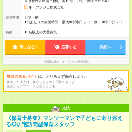
東京都渋谷区南平台町1番10号 いちご南平台ビル6Ｆ
ル・アンジェ株式会社
シフト制
勤務時間
1日あたりの実働時間：最大8時間/日 シフト例 ・8時00分～17時
00分 ・9時00分～18時00分 想定労働時間160時間/月
10名以上の大量募集
特徴
気になる！
応募する
詳細へ
掲載元企業名
ル・アンジェ株式会社
興味のあるバイト
は、とりあえず保存しよう♪
保存した求人は、後からまとめて応募できるよ。
企業からアプローチが届くことも！
未読
《保育士募集》マンツーマンで子どもに寄り添え
る◎居宅訪問型保育スタッフ