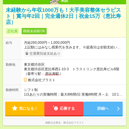
未読
未経験から年収1000万も！大手美容整体セラピス
ト｜賞与年2回｜完全週休2日｜祝金15万（恵比寿
店）
正社員
職種未経験OK
月給260,000円～1,000,000円
給与
上記額にはみなし残業代を含みます。※超過分は全額支給いたし
ます。 みなし残業代 38,575円／月 みなし残業時間 23時間／月
交通費別途支給あり
月給:26万円～100万円以上＋賞与（年2回） （基本給26万円＋
インセンティブ） 【給料実績例/正社員】 ◇入社半年～・未経験
東京都渋谷区
勤務地
月収35万円（基本給26万円+インセンティブ9万円） + 賞与7月
東京都渋谷区恵比寿西1-10-3 トラストリンク恵比寿ビル6階
+12月 月収50万円（基本給26万円+インセンティブ24万円）
（最寄り駅：
恵比寿駅
）
+ 賞与7月+12月 ◇入社1年～・未経験 月収75万円（基本給26万
円+インセンティブ49万円） + 賞与7月+12月 ◇その他 月収100
株式会社ブラスト
万円 以上も増えてます！！！ 【実績／未経験】 ☆年収1000
万円以上（達成者は年々増加中） ☆月収100万円以上（達成者は
シフト制
勤務時間
年々増加中） ◆交通費全額支給 ◆賞与年2回(7月・12月)別途支
1日あたりの実働時間：最大8時間/日 実働8時間 月～土 10:15
給 ◆研修終了後に【合格祝い金15万円】支給 （研修費全額無
～22:00 日／祝 10:15～20:00 ※担当するお客様の予約状況
料） ★業界No.1クラスの高待遇 安定した基本給に加え、成果に
に応じて多少異なります。 ※休憩中は自由にリラックスして過
応じたインセンティブで収入にしっかり反映！ 頑張り、努力次
気になる！
ごして いただけます！ 充実のスタッフルームや空いている個室
応募する
詳細へ
第で大きな収入UPを実現できます 【試用期間】試用期間あり 試
も 自由に利用OK。
用期間の長さ：3ヶ月 ※ 雇用形態と給与に、本採用時と異なる部
分があります。 雇用形態：本採用時と同じです。 給与：月
掲載元企業名
株式会社ブラスト
給 200,000円 ～ 260,000円 上記額にはみなし残業代を含みま