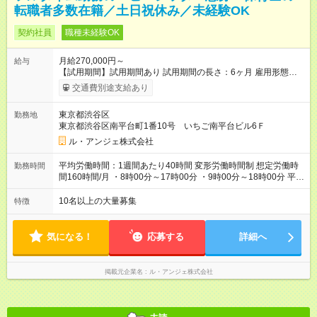
転職者多数在籍／土日祝休み／未経験OK
契約社員
職種未経験OK
月給270,000円～
給与
【試用期間】試用期間あり 試用期間の長さ：6ヶ月 雇用形態、
給与は本採用時と同じです。 【雇用形態について】 まずは半年
交通費別途支給あり
間、契約社員としてスタートし、 お仕事や環境に少しずつ慣れ
ていただきます。 ※生活との両立で、働き方を制限したい場合
東京都渋谷区
勤務地
は、 契約社員としての継続も可能です（更新上限なし）
東京都渋谷区南平台町1番10号 いちご南平台ビル6Ｆ
ル・アンジェ株式会社
平均労働時間：1週間あたり40時間 変形労働時間制 想定労働時
勤務時間
間160時間/月 ・8時00分～17時00分 ・9時00分～18時00分 平均
労働時間：1週間あたり40時間 変形労働時間制 想定労働時間
160時間/月 ・8時00分～17時00分 ・9時00分～18時00分
10名以上の大量募集
特徴
気になる！
応募する
詳細へ
掲載元企業名
ル・アンジェ株式会社