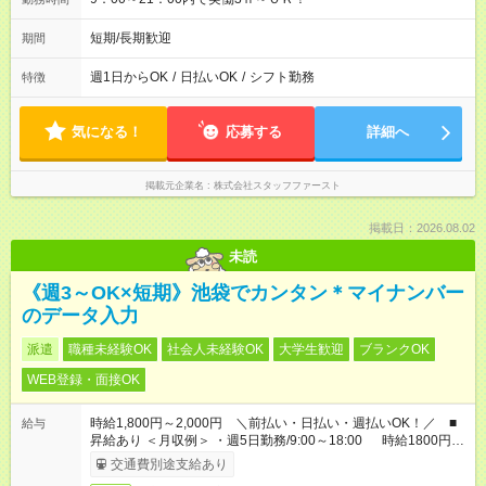
短期/長期歓迎
期間
週1日からOK
/
日払いOK
/
シフト勤務
特徴
気になる！
応募する
詳細へ
掲載元企業名
株式会社スタッフファースト
掲載日：2026.08.02
未読
《週3～OK×短期》池袋でカンタン＊マイナンバー
のデータ入力
派遣
職種未経験OK
社会人未経験OK
大学生歓迎
ブランクOK
WEB登録・面接OK
時給1,800円～2,000円 ＼前払い・日払い・週払いOK！／ ■
給与
昇給あり ＜月収例＞ ・週5日勤務/9:00～18:00 時給1800円×8
時間×22日 ＝月収31万6,800円
交通費別途支給あり