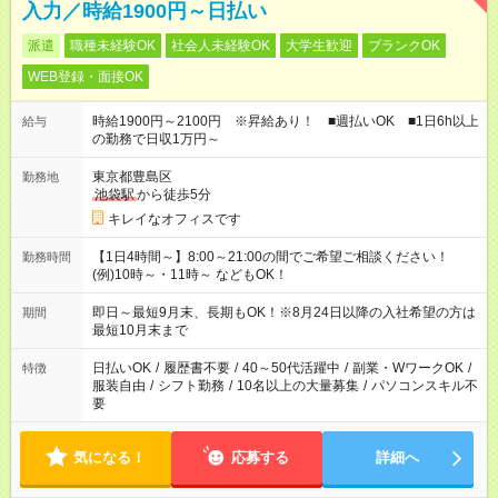
入力／時給1900円～日払い
派遣
職種未経験OK
社会人未経験OK
大学生歓迎
ブランクOK
WEB登録・面接OK
時給1900円～2100円 ※昇給あり！ ■週払いOK ■1日6h以上
給与
の勤務で日収1万円～
東京都豊島区
勤務地
池袋駅
から徒歩5分
キレイなオフィスです
【1日4時間～】8:00～21:00の間でご希望ご相談ください！
勤務時間
(例)10時～・11時～ などもOK！
即日～最短9月末、長期もOK！※8月24日以降の入社希望の方は
期間
最短10月末まで
日払いOK
/
履歴書不要
/
40～50代活躍中
/
副業・WワークOK
/
特徴
服装自由
/
シフト勤務
/
10名以上の大量募集
/
パソコンスキル不
要
気になる！
応募する
詳細へ