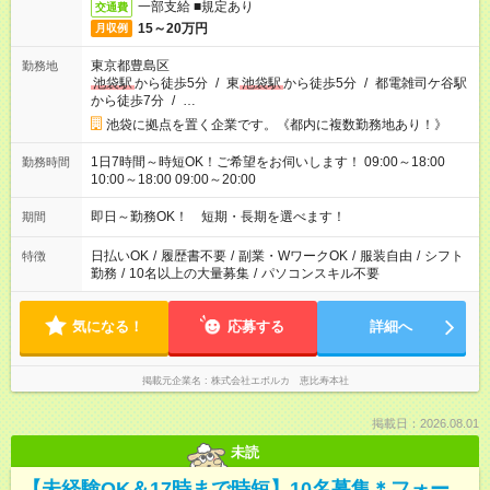
一部支給 ■規定あり
交通費
15～20万円
月収例
東京都豊島区
勤務地
池袋駅
から徒歩5分
/
東
池袋駅
から徒歩5分
/
都電雑司ケ谷駅
から徒歩7分
/
…
池袋に拠点を置く企業です。《都内に複数勤務地あり！》
1日7時間～時短OK！ご希望をお伺いします！ 09:00～18:00
勤務時間
10:00～18:00 09:00～20:00
即日～勤務OK！ 短期・長期を選べます！
期間
日払いOK
/
履歴書不要
/
副業・WワークOK
/
服装自由
/
シフト
特徴
勤務
/
10名以上の大量募集
/
パソコンスキル不要
気になる！
応募する
詳細へ
掲載元企業名
株式会社エボルカ 恵比寿本社
掲載日：2026.08.01
未読
【未経験OK＆17時まで時短】10名募集＊フォー