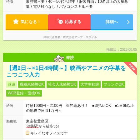
履歴書不要
/
40～50代活躍中
/
服装自由
/
10名以上の大量募
特徴
集
/
電話対応なし
/
パソコンスキル不要
気になる！
応募する
詳細へ
掲載元企業名
株式会社アンフ・スタイル
掲載日：2026.08.05
未読
NEW
【週2日～×1日4時間～】映画やアニメの字幕を
こつこつ入力
派遣
職種未経験OK
社会人未経験OK
大学生歓迎
ブランクOK
WEB登録・面接OK
時給1900円～2100円 ※昇給あり！ ■週払いOK ■1日6h以上
給与
の勤務で日収1万円～
東京都豊島区
勤務地
池袋駅
から徒歩5分
キレイなオフィスです