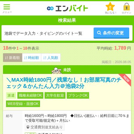
0
メニュー
気になる！
ログイン
検索結果
条件の変更
池袋でデータ入力・タイピングのバイト一覧
18
1,789
件中
1
～
18
件表示
平均時給:
円
新着順
時給順
人気順
掲載日：2026.08.05
未読
NEW
＼MAX時給1800円／残業なし！お部屋写真のチ
ェック＆かんたん入力＠池袋2分
派遣
職種未経験OK
大学生歓迎
ブランクOK
WEB登録・面接OK
時給1600円～時給1800円 ◆日払い(速払い：給料日前に70％ま
給与
で受取可能/規定有)＋月払い
交通費別途支給あり