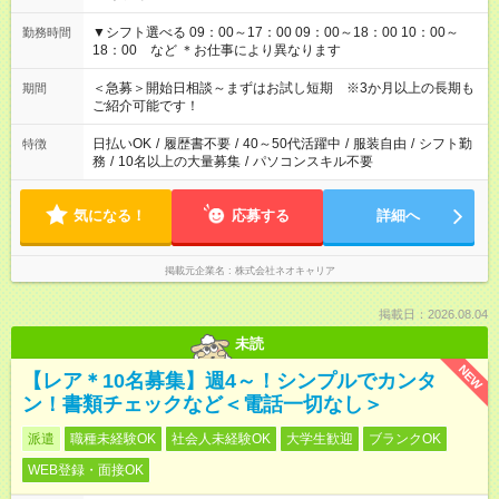
▼シフト選べる 09：00～17：00 09：00～18：00 10：00～
勤務時間
18：00 など ＊お仕事により異なります
＜急募＞開始日相談～まずはお試し短期 ※3か月以上の長期も
期間
ご紹介可能です！
日払いOK
/
履歴書不要
/
40～50代活躍中
/
服装自由
/
シフト勤
特徴
務
/
10名以上の大量募集
/
パソコンスキル不要
気になる！
応募する
詳細へ
掲載元企業名
株式会社ネオキャリア
掲載日：2026.08.04
未読
NEW
【レア＊10名募集】週4～！シンプルでカンタ
ン！書類チェックなど＜電話一切なし＞
派遣
職種未経験OK
社会人未経験OK
大学生歓迎
ブランクOK
WEB登録・面接OK