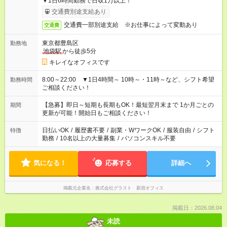
▼1日6時間勤務で日収1万以上！
交通費別途支給あり
交通費一部別途支給 ※お仕事によって変動あり
交通費
東京都豊島区
勤務地
池袋駅
から徒歩5分
キレイなオフィスです
8:00～22:00 ▼1日4時間～ 10時～・11時～など、シフト希望
勤務時間
ご相談ください！
【急募】即日～短期も長期もOK！最短翌月末まで 1か月ごとの
期間
更新が可能！開始日もご相談ください！
日払いOK
/
履歴書不要
/
副業・WワークOK
/
服装自由
/
シフト
特徴
勤務
/
10名以上の大量募集
/
パソコンスキル不要
気になる！
応募する
詳細へ
掲載元企業名
株式会社グラスト 新宿オフィス
掲載日：2026.08.04
未読