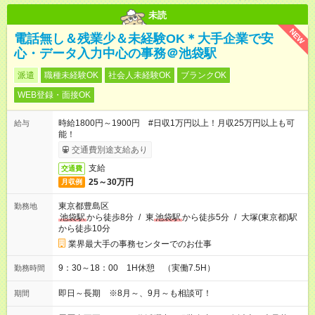
未読
NEW
電話無し＆残業少＆未経験OK＊大手企業で安
心・データ入力中心の事務＠池袋駅
派遣
職種未経験OK
社会人未経験OK
ブランクOK
WEB登録・面接OK
時給1800円～1900円 #日収1万円以上！月収25万円以上も可
給与
能！
交通費別途支給あり
支給
交通費
25～30万円
月収例
東京都豊島区
勤務地
池袋駅
から徒歩8分
/
東
池袋駅
から徒歩5分
/
大塚(東京都)駅
から徒歩10分
業界最大手の事務センターでのお仕事
9：30～18：00 1H休憩 （実働7.5H）
勤務時間
即日～長期 ※8月～、9月～も相談可！
期間