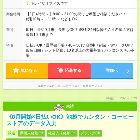
キレイなオフィスです
【1日4時間～】8:00～21:00の間でご希望ご相談ください！
勤務時間
(例)10時～・11時～ などもOK！
即日～最短9月末、長期もOK！※8月24日以降の入社希望の方は
期間
最短10月末まで
日払いOK
/
履歴書不要
/
40～50代活躍中
/
副業・WワークOK
/
特徴
服装自由
/
シフト勤務
/
10名以上の大量募集
/
パソコンスキル不
要
気になる！
応募する
詳細へ
掲載元企業名
株式会社グラスト 秋葉原オフィス
掲載日：2026.07.29
未読
《8月開始×日払いOK》池袋でカンタン・コーヒー
ストアのデータ入力
派遣
職種未経験OK
社会人未経験OK
ブランクOK