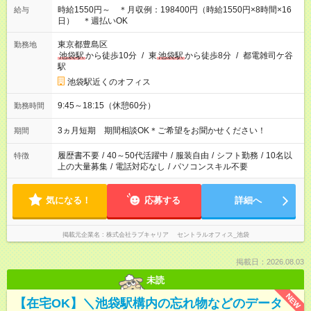
時給1550円～ ＊月収例：198400円（時給1550円×8時間×16
給与
日） ＊週払いOK
東京都豊島区
勤務地
池袋駅
から徒歩10分
/
東
池袋駅
から徒歩8分
/
都電雑司ケ谷
駅
池袋駅近くのオフィス
9:45～18:15（休憩60分）
勤務時間
3ヵ月短期 期間相談OK＊ご希望をお聞かせください！
期間
履歴書不要
/
40～50代活躍中
/
服装自由
/
シフト勤務
/
10名以
特徴
上の大量募集
/
電話対応なし
/
パソコンスキル不要
気になる！
応募する
詳細へ
掲載元企業名
株式会社ラブキャリア セントラルオフィス_池袋
掲載日：2026.08.03
未読
NEW
【在宅OK】＼池袋駅構内の忘れ物などのデータ