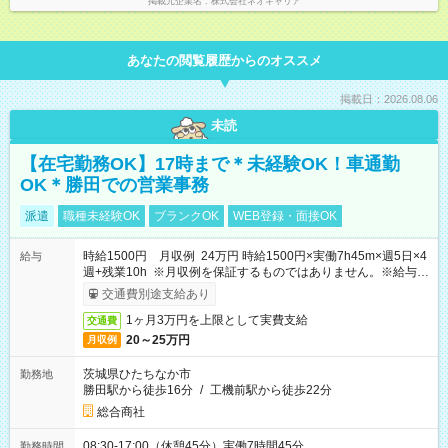
掲載元企業名
株式会社ネオキャリア
あなたの閲覧履歴からのオススメ
掲載日：2026.08.06
未読
【在宅勤務OK】17時まで＊未経験OK！車通勤
OK＊勝田での営業事務
派遣
職種未経験OK
ブランクOK
WEB登録・面接OK
時給1500円 月収例 24万円 時給1500円×実働7h45m×週5日×4
給与
週+残業10h ※月収例を保証するものではありません。※給与即
受取りサービス利用可（利用条件有）
交通費別途支給あり
1ヶ月3万円を上限として実費支給
交通費
20～25万円
月収例
茨城県ひたちなか市
勤務地
勝田駅から徒歩16分
/
工機前駅から徒歩22分
総合商社
08:30-17:00（休憩45分）実働7時間45分
勤務時間