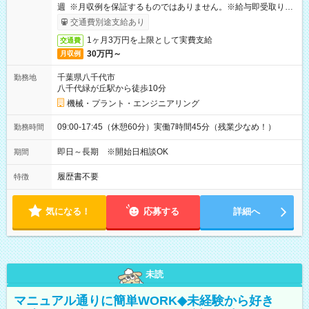
週 ※月収例を保証するものではありません。※給与即受取りサ
ービス利用可（利用条件有）
交通費別途支給あり
1ヶ月3万円を上限として実費支給
交通費
30万円～
月収例
千葉県八千代市
勤務地
八千代緑が丘駅から徒歩10分
機械・プラント・エンジニアリング
09:00-17:45（休憩60分）実働7時間45分（残業少なめ！）
勤務時間
即日～長期 ※開始日相談OK
期間
履歴書不要
特徴
気になる！
応募する
詳細へ
未読
マニュアル通りに簡単WORK◆未経験から好き