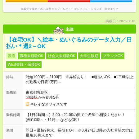
掲載元企業名
株式会社エスプールヒューマンソリューションズ 関東エリア
掲載日：2026.08.01
未読
【在宅OK】＼絵本・ぬいぐるみのデータ入力／日
払い＊週2～OK
派遣
職種未経験OK
社会人未経験OK
大学生歓迎
ブランクOK
WEB登録・面接OK
時給1900円～2100円 ※昇給あり！ ■週払いOK ■1日6h以上
給与
の勤務で日収1万円～
東京都豊島区
勤務地
池袋駅
から徒歩5分
キレイなオフィスです
【1日4時間～】8:00～21:00の間でご希望ご相談ください！
勤務時間
(例)10時～・11時～ などもOK！
即日～最短9月末、長期もOK！※8月24日以降の入社希望の方は
期間
最短10月末まで