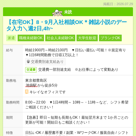
掲載日：2026.07.29
未読
【在宅OK】8・9月入社相談OK＊雑誌小説のデー
タ入力＼週2日,4h~
派遣
職種未経験OK
社会人未経験OK
大学生歓迎
ブランクOK
時給1900円～時給2100円 ▼日払い週払い可能！※規定有り
給与
▼1日6時間勤務で日収1万以上！
交通費別途支給あり
交通費一部別途支給 ※お仕事によって変動あり
交通費
東京都豊島区
勤務地
池袋駅
から徒歩5分
キレイなオフィスです
8:00～22:00 ▼1日4時間～ 10時～・11時～など、シフト希望
勤務時間
ご相談ください！
【急募】即日～短期も長期もOK！最短翌月末まで 1か月ごとの
期間
更新が可能！開始日もご相談ください！
日払いOK
/
履歴書不要
/
副業・WワークOK
/
服装自由
/
シフト
特徴