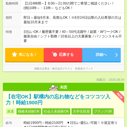
【1日4時間～】8:00～21:00の間でご希望ご相談ください！
勤務時間
(例)10時～・11時～ などもOK！
即日～最短9月末、長期もOK！※8月24日以降の入社希望の方は
期間
最短10月末まで
日払いOK
/
履歴書不要
/
40～50代活躍中
/
副業・WワークOK
/
特徴
服装自由
/
シフト勤務
/
10名以上の大量募集
/
パソコンスキル不
要
気になる！
応募する
詳細へ
掲載元企業名
株式会社グラスト 秋葉原オフィス
掲載日：2026.08.04
未読
NEW
【在宅OK】駅構内の忘れ物などをコツコツ入
力！時給1900円
派遣
職種未経験OK
社会人未経験OK
大学生歓迎
ブランクOK
時給1900円～時給2100円 ▼日払い週払い可能！※規定有り
給与