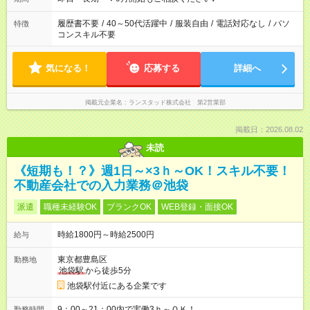
履歴書不要
/
40～50代活躍中
/
服装自由
/
電話対応なし
/
パソ
特徴
コンスキル不要
気になる！
応募する
詳細へ
掲載元企業名
ランスタッド株式会社 第2営業部
掲載日：2026.08.02
未読
《短期も！？》週1日～×3ｈ～OK！スキル不要！
不動産会社での入力業務＠池袋
派遣
職種未経験OK
ブランクOK
WEB登録・面接OK
時給1800円～時給2500円
給与
東京都豊島区
勤務地
池袋駅
から徒歩5分
池袋駅付近にある企業です
9：00～21：00内で実働3ｈ～ＯＫ！
勤務時間