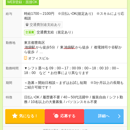
WEB登録・面接OK
時給1700～2100円 ※日払いOK(規定あり) ※スキルにより応
給与
相談
交通費別途支給あり
交通費支給（規定あり）
交通費
東京都豊島区
勤務地
池袋駅
から徒歩5分
/
東
池袋駅
から徒歩
/
都電雑司ケ谷駅か
ら徒歩
/
…
オフィスビル
▼シフト選べる 09：00～17：00 09：00～18：00 10：00～
勤務時間
18：00 など ＊お仕事により異なります
＜急募＞開始日相談～まずはお試し短期 ※3か月以上の長期も
期間
ご紹介可能です！
日払いOK
/
履歴書不要
/
40～50代活躍中
/
服装自由
/
シフト勤
特徴
務
/
10名以上の大量募集
/
パソコンスキル不要
気になる！
応募する
詳細へ