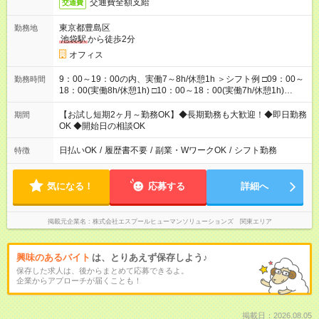
交通費全額支給
交通費
東京都豊島区
勤務地
池袋駅
から徒歩2分
オフィス
9：00～19：00の内、実働7～8h/休憩1h ＞シフト例 □09：00～
勤務時間
18：00(実働8h/休憩1h) □10：00～18：00(実働7h/休憩1h)
□10：00～19：00(実働8h/休憩1h) □11：00～19：00(実働7h/休
憩1h) ◆勤務時間固定の相談OK ◆上記以外の勤務時間も相談OK
【お試し短期2ヶ月～勤務OK】◆長期勤務も大歓迎！◆即日勤務
期間
OK ◆開始日の相談OK
日払いOK
/
履歴書不要
/
副業・WワークOK
/
シフト勤務
特徴
気になる！
応募する
詳細へ
掲載元企業名
株式会社エスプールヒューマンソリューションズ 関東エリア
興味のあるバイト
は、とりあえず保存しよう♪
保存した求人は、後からまとめて応募できるよ。
企業からアプローチが届くことも！
掲載日：2026.08.05