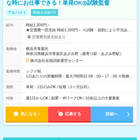
な時にお仕事できる！単発OK◎試験監督
アルバイト
職種未経験OK
時給1,300円～
給与
★交通費一部支給 時給1,300円～ ※試験・役割により手当あり
※勤務回数により昇給あり 【即給（前払い）オプションあ
交通費別途支給あり
り！】 希望される場合、勤務から1週間ほどで給与の一部を受け
取れます。 ※手数料418円がかかります。 【過去試験日の収入
横浜市青葉区
勤務地
例】 ・河合塾模擬試験 8:30～17:30（休憩1時間） 時給1,300円
神奈川県横浜市青葉区あざみ野（最寄り駅：あざみ野駅）
×8時間＝日収10,400円＋交通費 ※当日の役割により時給＋100
円の場合あり ・国家試験 7:00～13:30（休憩なし） 時給1,300
株式会社全国試験運営センター
円（役割手当＋100円）×6時間＝日収8,400円＋交通費 【試用期
間】試用期間なし
シフト制
勤務時間
1日あたりの実働時間：最大7時間/日 09：00～17：00 ※勤務時
間は 試験により異なります。
単発・1日のみOK / 短期（1ヶ月以内）
期間
週1日からOK / 副業・WワークOK / 10名以上の大量募集
特徴
気になる！
応募する
詳細へ