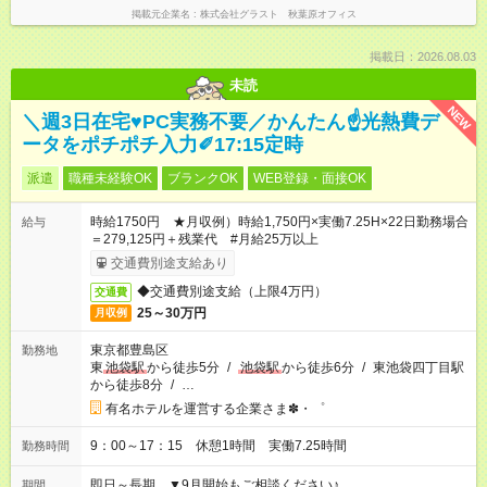
掲載元企業名
株式会社グラスト 秋葉原オフィス
掲載日：2026.08.03
未読
NEW
＼週3日在宅♥PC実務不要／かんたん☝光熱費デ
ータをポチポチ入力✐17:15定時
派遣
職種未経験OK
ブランクOK
WEB登録・面接OK
時給1750円 ★月収例）時給1,750円×実働7.25H×22日勤務場合
給与
＝279,125円＋残業代 #月給25万以上
交通費別途支給あり
◆交通費別途支給（上限4万円）
交通費
25～30万円
月収例
東京都豊島区
勤務地
東
池袋駅
から徒歩5分
/
池袋駅
から徒歩6分
/
東池袋四丁目駅
から徒歩8分
/
…
有名ホテルを運営する企業さま✽・゜
9：00～17：15 休憩1時間 実働7.25時間
勤務時間
即日～長期 ▼9月開始もご相談ください♪
期間