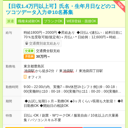
NEW
【日収1.4万円以上可】氏名・生年月日などのコ
ツコツデータ入力＠10名募集
派遣
職種未経験OK
ブランクOK
WEB登録・面接OK
時給1800円～2000円 ◆昇給あり ◆日払い(速払い：給料日前に
給与
70％迄受取可能/規定有)＋月払い＊日給例：12,600円＝時給
1800円×7h
交通費別途支給あり
交通費全額支給
交通費
30万円～
月収例
東京都豊島区
勤務地
池袋駅
から徒歩2分
/
東
池袋駅
/
東池袋四丁目駅
オフィス
9:00～22:00の内、実働7～8h/休憩1h [シフト例] □9：00-18：
勤務時間
00(実働8h) □10：00-18：00(実働7h) □11：00-20：00(実働8h)
□12：00-21：00(実働8h) □13：00-22：00(実働8h) □14：00-
22：00(実働7h) ◆勤務時間固定の相談OK ◆上記以外の勤務時間
◆お試し短期1ヶ月～勤務OK ◆3ヶ月くらい/長期も大歓迎！ ◆即
期間
も相談OK
日勤務OK ◆開始日の相談OK
日払いOK
/
副業・WワークOK
/
服装自由
/
10名以上の大量募
特徴
集
/
パソコンスキル不要