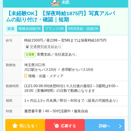
未読
【未経験OK】【深夜時給1875円】写真アルバ
ムの貼り付け・確認｜短期
派遣
職種未経験OK
ブランクOK
WEB登録・面接OK
時給1500円／夜22時～翌5時までは深夜時給1875円
給与
交通費別途支給あり
実費支給／当社規定あり。
交通費
埼玉県川口市
勤務地
川口駅からバス10分
/
赤羽駅からバス10分
情報・出版・メディア
(1)21:00-06:00(休憩60分) ※入社後の最初2～3週間は9:00～
勤務時間
18:00（実働8時間）の日勤で勤務になります
1ヶ月以上3ヶ月未満／即日～9/30まで（延長の可能性あり）
期間
履歴書不要
/
40～50代活躍中
/
服装自由
特徴
気になる！
応募する
詳細へ