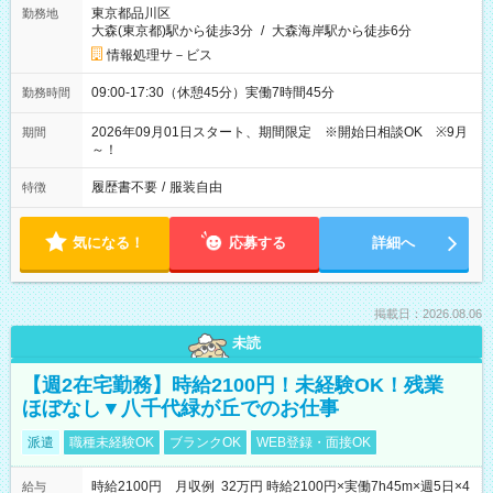
東京都品川区
勤務地
大森(東京都)駅から徒歩3分
/
大森海岸駅から徒歩6分
情報処理サ－ビス
09:00-17:30（休憩45分）実働7時間45分
勤務時間
2026年09月01日スタート、期間限定 ※開始日相談OK ※9月
期間
～！
履歴書不要
/
服装自由
特徴
気になる！
応募する
詳細へ
掲載日：2026.08.06
未読
【週2在宅勤務】時給2100円！未経験OK！残業
ほぼなし▼八千代緑が丘でのお仕事
派遣
職種未経験OK
ブランクOK
WEB登録・面接OK
時給2100円 月収例 32万円 時給2100円×実働7h45m×週5日×4
給与