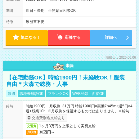
即日～長期 ※開始日相談OK
期間
履歴書不要
特徴
気になる！
応募する
詳細へ
掲載日：2026.08.06
未読
【在宅勤務OK】時給1900円！未経験OK！服装
自由＊大森で総務・人事
派遣
職種未経験OK
ブランクOK
WEB登録・面接OK
時給1900円 月収例 31万円 時給1900円×実働7h45m×週5日×4
給与
週+残業10h ※月収例を保証するものではありません。※給与即
受取りサービス利用可（利用条件有）
交通費別途支給あり
1ヶ月3万円を上限として実費支給
交通費
30万円～
月収例