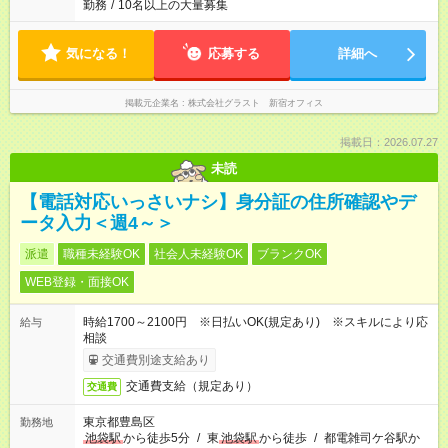
勤務
/
10名以上の大量募集
気になる！
応募する
詳細へ
掲載元企業名
株式会社グラスト 新宿オフィス
掲載日：2026.07.27
未読
【電話対応いっさいナシ】身分証の住所確認やデ
ータ入力＜週4～＞
派遣
職種未経験OK
社会人未経験OK
ブランクOK
WEB登録・面接OK
時給1700～2100円 ※日払いOK(規定あり) ※スキルにより応
給与
相談
交通費別途支給あり
交通費支給（規定あり）
交通費
東京都豊島区
勤務地
池袋駅
から徒歩5分
/
東
池袋駅
から徒歩
/
都電雑司ケ谷駅か