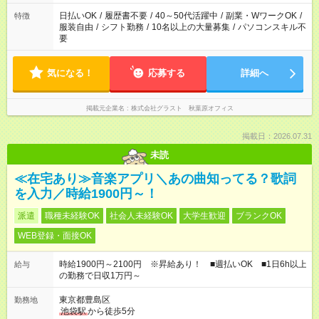
日払いOK
/
履歴書不要
/
40～50代活躍中
/
副業・WワークOK
/
特徴
服装自由
/
シフト勤務
/
10名以上の大量募集
/
パソコンスキル不
要
気になる！
応募する
詳細へ
掲載元企業名
株式会社グラスト 秋葉原オフィス
掲載日：2026.07.31
未読
≪在宅あり≫音楽アプリ＼あの曲知ってる？歌詞
を入力／時給1900円～！
派遣
職種未経験OK
社会人未経験OK
大学生歓迎
ブランクOK
WEB登録・面接OK
時給1900円～2100円 ※昇給あり！ ■週払いOK ■1日6h以上
給与
の勤務で日収1万円～
東京都豊島区
勤務地
池袋駅
から徒歩5分