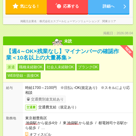
気になる！
応募する
詳細へ
掲載元企業名
株式会社エスプールヒューマンソリューションズ 関東エリア
掲載日：2026.08.04
未読
NEW
【週4～OK×残業なし】マイナンバーの確認作
業＜10名以上の大量募集＞
派遣
職種未経験OK
社会人未経験OK
ブランクOK
WEB登録・面接OK
時給1700～2100円 ※日払いOK(規定あり) ※スキルにより応
給与
相談
交通費別途支給あり
交通費支給（規定あり）
交通費
東京都豊島区
勤務地
池袋駅
から徒歩4分
/
東
池袋駅
から徒歩
/
都電雑司ケ谷駅か
ら徒歩
/
…
オフィスビル