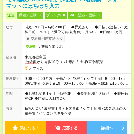
マットにぽちぽち入力
派遣
職種未経験OK
ブランクOK
WEB登録・面接OK
時給1700円～時給2000円 ◆昇給あり ◆日払い(速払い：給
給与
料日前に70％まで受取可能/規定有)＋月払い ◆日給1.1万円以
上：時給1700円×7h＝11,900円
交通費別途支給あり
交通費全額支給
交通費
東京都豊島区
勤務地
池袋駅
から徒歩10分
/
板橋駅
/
大塚(東京都)駅
オフィス
9:00～22:00の内、実働7～8h/休憩1h [シフト例] □9：00～17：
勤務時間
00(実働7h/休憩1h) □9：00～18：00(実働8h/休憩1h) □10：00～
18：00(実働7h/休憩1h) □12：00～21：00(実働8h/休憩1h)
□13：00～22：00(実働8h/休憩1h) □14：00～22：00(実働7h/休
◆お試し短期1ヶ月～勤務OK ◆長期勤務も大歓迎！ ◆即日勤
期間
憩1h) ◆勤務時間固定の相談OK ◆上記以外の勤務時間も相談OK
務OK ◆開始日の相談OK
日払いOK
/
履歴書不要
/
服装自由
/
シフト勤務
/
10名以上の大
特徴
量募集
/
パソコンスキル不要
気になる！
応募する
詳細へ