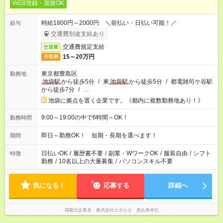
WEB登録・面接OK
時給1800円～2000円 ＼前払い・日払い可能！／
給与
交通費別途支給あり
交通費規定支給
交通費
15～20万円
月収例
東京都豊島区
勤務地
池袋駅
から徒歩5分
/
東
池袋駅
から徒歩5分
/
都電雑司ケ谷駅
から徒歩7分
/
…
池袋に拠点を置く企業です。《都内に複数勤務地あり！》
9:00～19:00の中で6時間～OK！
勤務時間
即日～勤務OK！ 短期・長期を選べます！
期間
日払いOK
/
履歴書不要
/
副業・WワークOK
/
服装自由
/
シフト
特徴
勤務
/
10名以上の大量募集
/
パソコンスキル不要
気になる！
応募する
詳細へ
掲載元企業名
株式会社エボルカ 恵比寿本社