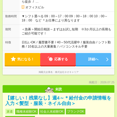
ら徒歩
/
…
オフィスビル
▼シフト選べる 09：00～17：00 09：00～18：00 10：00～
勤務時間
18：00 など ＊お仕事により異なります
＜急募＞開始日相談～まずはお試し短期 ※3か月以上の長期も
期間
ご紹介可能です！
日払いOK
/
履歴書不要
/
40～50代活躍中
/
服装自由
/
シフト勤
特徴
務
/
10名以上の大量募集
/
パソコンスキル不要
気になる！
応募する
詳細へ
掲載元企業名
株式会社ネオキャリア
掲載日：2026.07.25
未読
【嬉しい！残業なし】週4～＊給付金の申請情報を
入力＜髪型・服装・ネイル自由＞
派遣
職種未経験OK
社会人未経験OK
ブランクOK