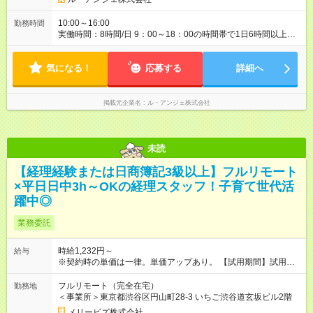
10:00～16:00
勤務時間
実働時間：8時間/日 9：00～18：00の時間帯で1日6時間以上、
週3日～OK
気になる！
応募する
詳細へ
掲載元企業名
ル・アンジェ株式会社
未読
【経理経験または日商簿記3級以上】フルリモート
×平日日中3h～OKの経理スタッフ！子育て世代活
躍中◎
業務委託
時給1,232円～
給与
※契約時の単価は一律。単価アップあり。 【試用期間】試用期
間なし
フルリモート（完全在宅）
勤務地
＜事業所＞東京都渋谷区円山町28-3 いちご渋谷道玄坂ビル2階
メリービズ株式会社