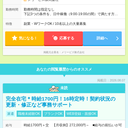
勤務時間は指定なし
勤務時間
下記3つの条件を、日中稼働（9:00-19:00の間）で満たす方
・ 週あたり【平日3日】 以上 ・1日あたり【連続3時間】 以上
・週合計【15時間】以上 ※月末月初につきましては、業務の性
副業・WワークOK / 10名以上の大量募集
特徴
質上、週4～5日程度の稼働となる見込みです。
気になる！
応募する
詳細へ
掲載元企業名
メリービズ株式会社
あなたの閲覧履歴からのオススメ
掲載日：2026.08.07
未読
完全在宅＊時給1700円！16時定時！契約状況の
更新・修正など事務サポート
派遣
職種未経験OK
ブランクOK
WEB登録・面接OK
時給1700円＋交 【月収例】272,000円～ ■給与の前払いが可
給与