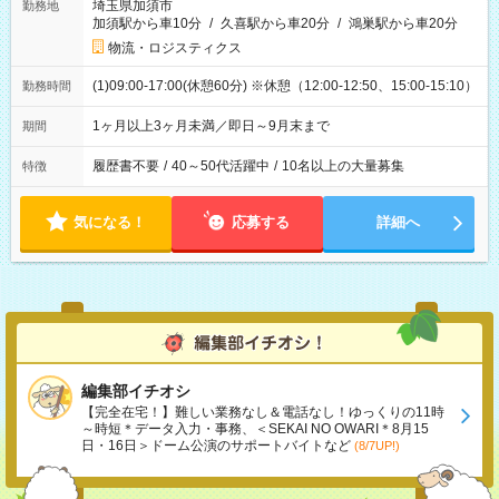
埼玉県加須市
勤務地
加須駅から車10分
/
久喜駅から車20分
/
鴻巣駅から車20分
物流・ロジスティクス
(1)09:00-17:00(休憩60分) ※休憩（12:00-12:50、15:00-15:10）
勤務時間
1ヶ月以上3ヶ月未満／即日～9月末まで
期間
履歴書不要
/
40～50代活躍中
/
10名以上の大量募集
特徴
気になる！
応募する
詳細へ
編集部イチオシ
【完全在宅！】難しい業務なし＆電話なし！ゆっくりの11時
～時短＊データ入力・事務、＜SEKAI NO OWARI＊8月15
日・16日＞ドーム公演のサポートバイトなど
(8/7UP!)