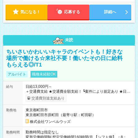
気になる！
応募する
詳細へ
未読
ちいさいかわいいキャラのイベントも！好きな
場所で働ける☆来社不要！働いたその日に給料
もらえる◎/T1
アルバイト
職種未経験OK
日給13,000円～
給与
＋交通費支給 ★交通費全額支給！ ┗案件により規定あり ★日払
いOK！（規定あり） ┗働いたその日に現金GET♪ お仕事後はコ
交通費別途支給あり
ンビニATMから 日払い分を引き落とせます！ 【試用期間】試
用期間なし
東京都町田市
勤務地
東京都町田市原町田（最寄り駅：町田駅）
株式会社ワンベルウッズ
勤務時間は指定なし
勤務時間
変形労働時間制 想定労働時間160時間/月 【シフト例】 ・8：00