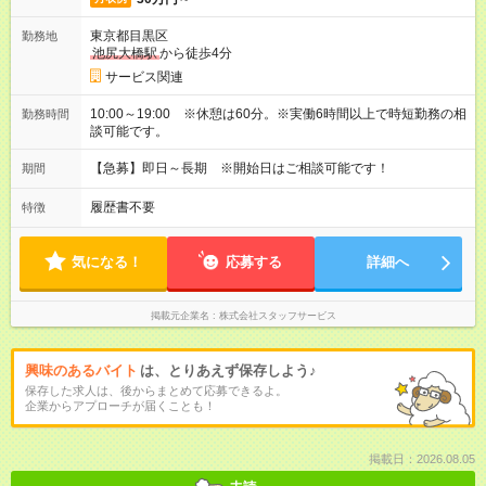
東京都目黒区
勤務地
池尻大橋駅
から徒歩4分
サービス関連
10:00～19:00 ※休憩は60分。※実働6時間以上で時短勤務の相
勤務時間
談可能です。
【急募】即日～長期 ※開始日はご相談可能です！
期間
履歴書不要
特徴
気になる！
応募する
詳細へ
掲載元企業名
株式会社スタッフサービス
興味のあるバイト
は、とりあえず保存しよう♪
保存した求人は、後からまとめて応募できるよ。
企業からアプローチが届くことも！
掲載日：2026.08.05