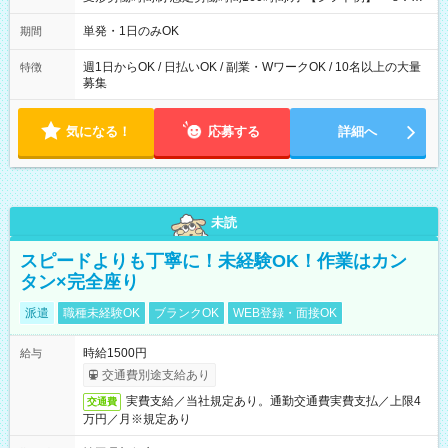
～21：00
単発・1日のみOK
期間
週1日からOK / 日払いOK / 副業・WワークOK / 10名以上の大量
特徴
募集
気になる！
応募する
詳細へ
未読
スピードよりも丁寧に！未経験OK！作業はカン
タン×完全座り
派遣
職種未経験OK
ブランクOK
WEB登録・面接OK
時給1500円
給与
交通費別途支給あり
実費支給／当社規定あり。通勤交通費実費支払／上限4
交通費
万円／月※規定あり