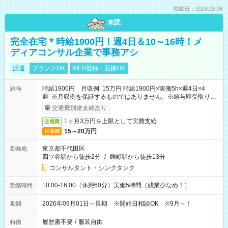
掲載日：2026.08.06
未読
完全在宅＊時給1900円！週4日＆10～16時！メ
ディアコンサル企業で事務アシ
派遣
ブランクOK
WEB登録・面接OK
時給1900円 月収例 15万円 時給1900円×実働5h×週4日×4
給与
週 ※月収例を保証するものではありません。※給与即受取りサ
ービス利用可（利用条件有）
交通費別途支給あり
1ヶ月3万円を上限として実費支給
交通費
15～20万円
月収例
東京都千代田区
勤務地
四ツ谷駅から徒歩2分
/
麹町駅から徒歩13分
コンサルタント・シンクタンク
10:00-16:00（休憩60分）実働5時間（残業少なめ！）
勤務時間
2026年09月01日～長期 ※開始日相談OK ※9月～！
期間
履歴書不要
/
服装自由
特徴