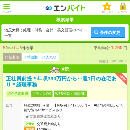
0
メニュー
気になる！
ログイン
検索結果
池尻大橋で経理・財務・会計・英文経理のバイト
条件の変更
一覧
5
1,760
件中
1
～
5
件表示
平均時給:
円
新着順
時給順
人気順
掲載日：2026.08.07
未読
NEW
正社員前提＊年収390万円から‥週1日の在宅あ
り＊経理事務
紹介予定派遣
ブランクOK
WEB登録・面接OK
時給2000円＋交 【月収例】417,500円～ ■給与の前払いが可
給与
能な速払いサービスあり
交通費別途支給あり
交通費支給あり
交通費
30万円～
月収例