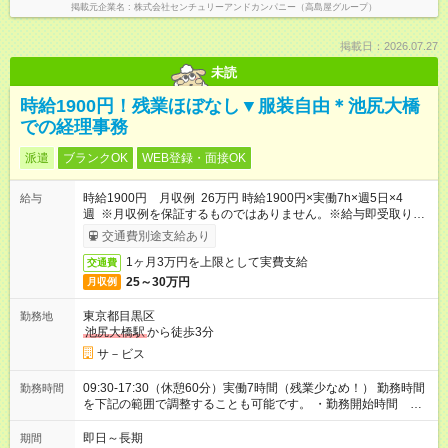
掲載元企業名
株式会社センチュリーアンドカンパニー（高島屋グループ）
掲載日：2026.07.27
未読
時給1900円！残業ほぼなし▼服装自由＊池尻大橋
での経理事務
派遣
ブランクOK
WEB登録・面接OK
時給1900円 月収例 26万円 時給1900円×実働7h×週5日×4
給与
週 ※月収例を保証するものではありません。※給与即受取りサ
ービス利用可（利用条件有）
交通費別途支給あり
1ヶ月3万円を上限として実費支給
交通費
25～30万円
月収例
東京都目黒区
勤務地
池尻大橋駅
から徒歩3分
サ－ビス
09:30-17:30（休憩60分）実働7時間（残業少なめ！） 勤務時間
勤務時間
を下記の範囲で調整することも可能です。 ・勤務開始時間
09:30～10:30 ・勤務終了時間 16:30～18:30 ・実働 06:00～
08:00
即日～長期
期間