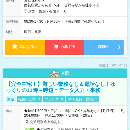
東京都杉並区
勤務地
西荻窪駅から徒歩15分
/
吉祥寺駅から徒歩20分
鉱業・鉄鋼・金属メ－カ－
08:30-17:30（休憩60分）実働8時間（残業少なめ！）
勤務時間
即日～長期
期間
気になる！
応募する
詳細へ
掲載日：2026.07.29
未読
【完全在宅！】難しい業務なし＆電話なし！ゆ
っくりの11時～時短＊データ入力・事務
派遣
職種未経験OK
ブランクOK
WEB登録・面接OK
◆時給1,700円＊日払い・週払いOK＊昇給あり♪【月収例】 ・約
給与
204,000円 （時給1,700円 × 実働6h × 20日）
交通費別途支給あり
◆全額支給 ＊家が少し遠くても安心！
交通費