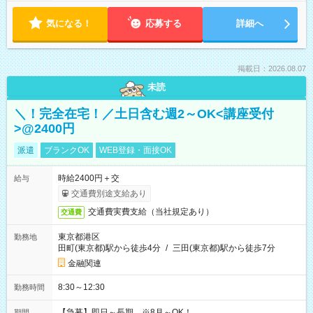
気になる！
応募する
詳細へ
掲載日：2026.08.07
未読
＼！完全在宅！／土日含む週2～OK<講座受付
>@2400円
派遣
ブランクOK
WEB登録・面接OK
時給2400円＋交
給与
交通費別途支給あり
交通費実費支給（当社規定あり）
交通費
東京都港区
勤務地
田町(東京都)駅から徒歩4分
/
三田(東京都)駅から徒歩7分
金融関連
8:30～12:30
勤務時間
【急募】即日～長期 ※8月～OK！
期間