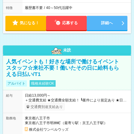
履歴書不要
/
40～50代活躍中
特徴
気になる！
応募する
詳細へ
未読
人気イベントも！好きな場所で働けるイベント
スタッフ☆来社不要！働いたその日に給料もら
える日払い/T1
アルバイト
職種未経験OK
日給13,000円～
給与
＋交通費支給 ★交通費全額支給！ ┗案件により規定あり ★日払
いOK！（規定あり） ┗働いたその日に現金GET♪ お仕事後はコ
交通費別途支給あり
ンビニATMから 日払い分を引き落とせます！ 【試用期間】試
用期間なし
東京都八王子市
勤務地
東京都八王子市明神町（最寄り駅：京王八王子駅）
株式会社ワンベルウッズ