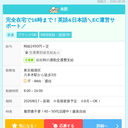
掲載日：2026.08.05
未読
完全在宅で16時まで！英語&日本語＼EC運営サ
ポート／
派遣
ブランクOK
WEB登録・面接OK
時給2450円＋交
給与
交通費別途支給あり
出社時の通勤交通費支給
交通費
東京都港区
勤務地
六本木駅から徒歩3分
IT・Web・通信
9:00～16:00
勤務時間
2026/8/17～長期 ※長期更新予定 ※8月～OK！
期間
履歴書不要
/
40～50代活躍中
/
服装自由
特徴
気になる！
応募する
詳細へ