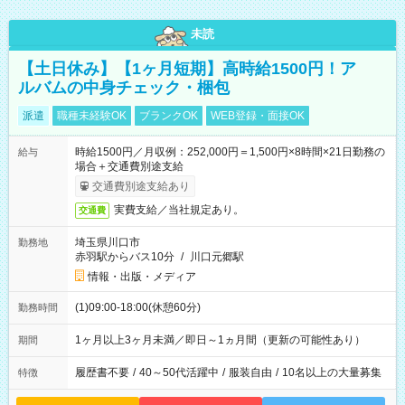
未読
【土日休み】【1ヶ月短期】高時給1500円！ア
ルバムの中身チェック・梱包
派遣
職種未経験OK
ブランクOK
WEB登録・面接OK
時給1500円／月収例：252,000円＝1,500円×8時間×21日勤務の
給与
場合＋交通費別途支給
交通費別途支給あり
実費支給／当社規定あり。
交通費
埼玉県川口市
勤務地
赤羽駅からバス10分
/
川口元郷駅
情報・出版・メディア
(1)09:00-18:00(休憩60分)
勤務時間
1ヶ月以上3ヶ月未満／即日～1ヵ月間（更新の可能性あり）
期間
履歴書不要
/
40～50代活躍中
/
服装自由
/
10名以上の大量募集
特徴