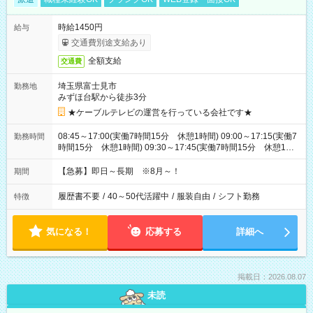
時給1450円
給与
交通費別途支給あり
全額支給
交通費
埼玉県富士見市
勤務地
みずほ台駅から徒歩3分
★ケーブルテレビの運営を行っている会社です★
08:45～17:00(実働7時間15分 休憩1時間) 09:00～17:15(実働7
勤務時間
時間15分 休憩1時間) 09:30～17:45(実働7時間15分 休憩1時
間) ※11:45～20:00：週1回程度遅番あります(在宅勤務OK) ※配
属チームにより
【急募】即日～長期 ※8月～！
期間
履歴書不要
/
40～50代活躍中
/
服装自由
/
シフト勤務
特徴
気になる！
応募する
詳細へ
掲載日：2026.08.07
未読