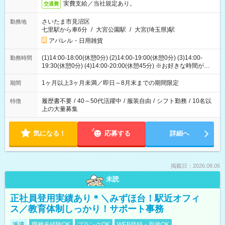
実費支給／当社規定あり。
交通費
さいたま市見沼区
勤務地
七里駅から車6分
/
大宮公園駅
/
大宮(埼玉県)駅
アパレル・日用雑貨
(1)14:00-18:00(休憩0分) (2)14:00-19:00(休憩0分) (3)14:00-
勤務時間
19:30(休憩0分) (4)14:00-20:00(休憩45分) ※お好きな時間が選べ
ます
1ヶ月以上3ヶ月未満／即日～8月末までの期間限定
期間
履歴書不要
/
40～50代活躍中
/
服装自由
/
シフト勤務
/
10名以
特徴
上の大量募集
気になる！
応募する
詳細へ
掲載日：2026.08.05
未読
正社員登用実績あり＊＼みずほ台！駅近オフィ
ス／教育体制しっかり！サポート事務
派遣
職種未経験OK
ブランクOK
WEB登録・面接OK