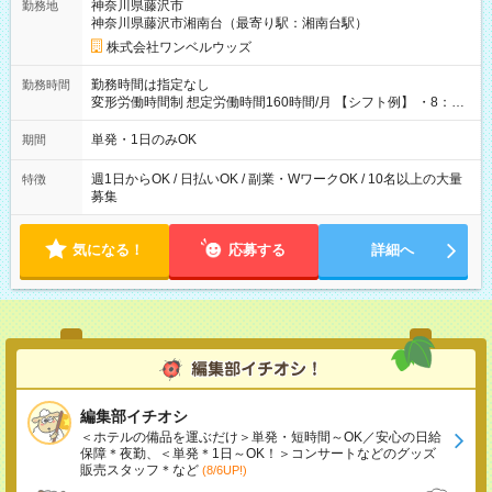
神奈川県藤沢市
勤務地
神奈川県藤沢市湘南台（最寄り駅：湘南台駅）
株式会社ワンベルウッズ
勤務時間は指定なし
勤務時間
変形労働時間制 想定労働時間160時間/月 【シフト例】 ・8：00
～21：00
単発・1日のみOK
期間
週1日からOK / 日払いOK / 副業・WワークOK / 10名以上の大量
特徴
募集
気になる！
応募する
詳細へ
編集部イチオシ
＜ホテルの備品を運ぶだけ＞単発・短時間～OK／安心の日給
保障＊夜勤、＜単発＊1日～OK！＞コンサートなどのグッズ
販売スタッフ＊など
(8/6UP!)