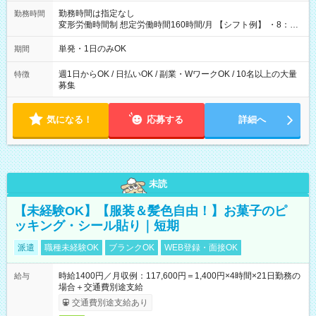
勤務時間は指定なし
勤務時間
変形労働時間制 想定労働時間160時間/月 【シフト例】 ・8：00
～21：00
単発・1日のみOK
期間
週1日からOK / 日払いOK / 副業・WワークOK / 10名以上の大量
特徴
募集
気になる！
応募する
詳細へ
未読
【未経験OK】【服装＆髪色自由！】お菓子のピ
ッキング・シール貼り｜短期
派遣
職種未経験OK
ブランクOK
WEB登録・面接OK
時給1400円／月収例：117,600円＝1,400円×4時間×21日勤務の
給与
場合＋交通費別途支給
交通費別途支給あり