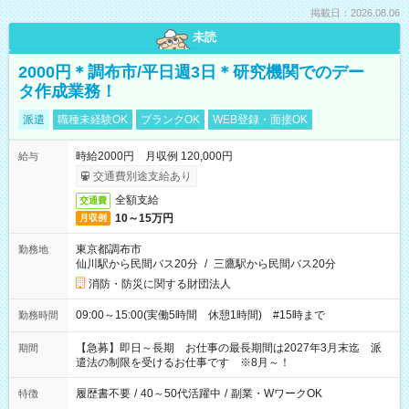
掲載日：2026.08.06
未読
2000円＊調布市/平日週3日＊研究機関でのデー
タ作成業務！
派遣
職種未経験OK
ブランクOK
WEB登録・面接OK
時給2000円 月収例 120,000円
給与
交通費別途支給あり
全額支給
交通費
10～15万円
月収例
東京都調布市
勤務地
仙川駅から民間バス20分
/
三鷹駅から民間バス20分
消防・防災に関する財団法人
09:00～15:00(実働5時間 休憩1時間) #15時まで
勤務時間
【急募】即日～長期 お仕事の最長期間は2027年3月末迄 派
期間
遣法の制限を受けるお仕事です ※8月～！
履歴書不要
/
40～50代活躍中
/
副業・WワークOK
特徴