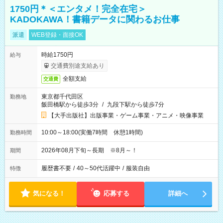
1750円＊＜エンタメ！完全在宅＞
KADOKAWA！書籍データに関わるお仕事
派遣
WEB登録・面接OK
時給1750円
給与
交通費別途支給あり
全額支給
交通費
東京都千代田区
勤務地
飯田橋駅から徒歩3分
/
九段下駅から徒歩7分
【大手出版社】出版事業・ゲーム事業・アニメ・映像事業
10:00～18:00(実働7時間 休憩1時間)
勤務時間
2026年08月下旬～長期 ※8月～！
期間
履歴書不要
/
40～50代活躍中
/
服装自由
特徴
気になる！
応募する
詳細へ