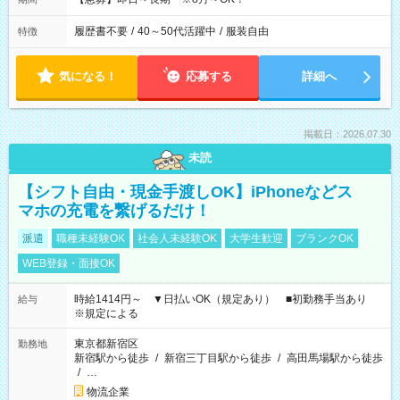
履歴書不要
/
40～50代活躍中
/
服装自由
特徴
気になる！
応募する
詳細へ
掲載日：2026.07.30
未読
【シフト自由・現金手渡しOK】iPhoneなどス
マホの充電を繋げるだけ！
派遣
職種未経験OK
社会人未経験OK
大学生歓迎
ブランクOK
WEB登録・面接OK
時給1414円～ ▼日払いOK（規定あり） ■初勤務手当あり
給与
※規定による
東京都新宿区
勤務地
新宿駅から徒歩
/
新宿三丁目駅から徒歩
/
高田馬場駅から徒歩
/
…
物流企業