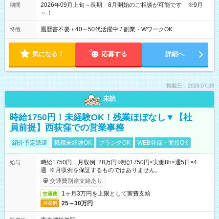
2026年09月上旬～長期 8月開始のご相談が可能です ※9月
期間
～！
履歴書不要
/
40～50代活躍中
/
副業・WワークOK
特徴
気になる！
応募する
詳細へ
掲載日：2026.07.28
未読
時給1750円！未経験OK！残業ほぼなし▼【社
員前提】西荻窪での営業事務
紹介予定派遣
職種未経験OK
ブランクOK
WEB登録・面接OK
時給1750円 月収例 28万円 時給1750円×実働8h×週5日×4
給与
週 ※月収例を保証するものではありません。
交通費別途支給あり
1ヶ月3万円を上限として実費支給
交通費
25～30万円
月収例