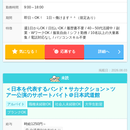
9:00～18:00
勤務時間
即日～OK！ 1日～働けます＾＾（規定あり）
期間
週1日からOK
/
日払いOK
/
履歴書不要
/
40～50代活躍中
/
副
特徴
業・WワークOK
/
服装自由
/
シフト勤務
/
10名以上の大量募
集
/
電話対応なし
/
パソコンスキル不要
気になる！
応募する
詳細へ
掲載日：2026.08.03
未読
＜日本を代表するバンド＊サカナクション＞ツ
アー公演のサポートバイト＠日本武道館
アルバイト
職種未経験OK
社会人未経験OK
大学生歓迎
ブランクOK
時給1250円～
給与