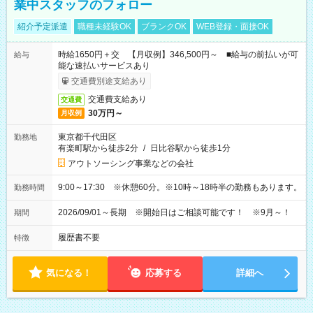
業中スタッフのフォロー
紹介予定派遣
職種未経験OK
ブランクOK
WEB登録・面接OK
時給1650円＋交 【月収例】346,500円～ ■給与の前払いが可
給与
能な速払いサービスあり
交通費別途支給あり
交通費支給あり
交通費
30万円～
月収例
東京都千代田区
勤務地
有楽町駅から徒歩2分
/
日比谷駅から徒歩1分
アウトソーシング事業などの会社
9:00～17:30 ※休憩60分。※10時～18時半の勤務もあります。
勤務時間
2026/09/01～長期 ※開始日はご相談可能です！ ※9月～！
期間
履歴書不要
特徴
気になる！
応募する
詳細へ