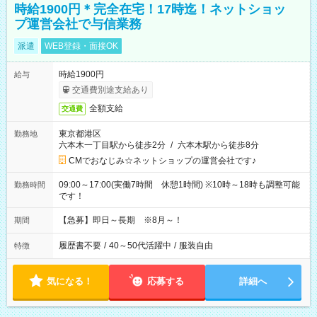
時給1900円＊完全在宅！17時迄！ネットショッ
プ運営会社で与信業務
派遣
WEB登録・面接OK
時給1900円
給与
交通費別途支給あり
全額支給
交通費
東京都港区
勤務地
六本木一丁目駅から徒歩2分
/
六本木駅から徒歩8分
CMでおなじみ☆ネットショップの運営会社です♪
09:00～17:00(実働7時間 休憩1時間) ※10時～18時も調整可能
勤務時間
です！
【急募】即日～長期 ※8月～！
期間
履歴書不要
/
40～50代活躍中
/
服装自由
特徴
気になる！
応募する
詳細へ