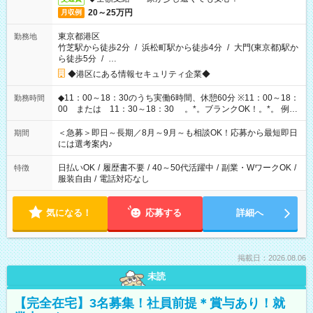
20～25万円
月収例
東京都港区
勤務地
竹芝駅から徒歩2分
/
浜松町駅から徒歩4分
/
大門(東京都)駅か
ら徒歩5分
/
…
◆港区にある情報セキュリティ企業◆
◆11：00～18：30のうち実働6時間、休憩60分 ※11：00～18：
勤務時間
00 または 11：30～18：30 。*。ブランクOK！。*。 例え
ば前職が、 在宅/財団法人/事務/コールセンター/受付/販売/カフェ
スタッフ スイーツ販売/ホテルフロント/化粧品販売/など 様々な
＜急募＞即日～長期／8月～9月～も相談OK！応募から最短即日
期間
業界から入社して活躍されています♪
には選考案内♪
日払いOK
/
履歴書不要
/
40～50代活躍中
/
副業・WワークOK
/
特徴
服装自由
/
電話対応なし
気になる！
応募する
詳細へ
掲載日：2026.08.06
未読
【完全在宅】3名募集！社員前提＊賞与あり！就