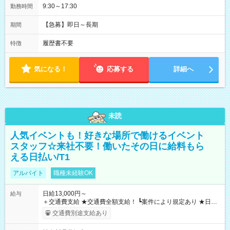
9:30～17:30
勤務時間
【急募】即日～長期
期間
履歴書不要
特徴
気になる！
応募する
詳細へ
未読
人気イベントも！好きな場所で働けるイベント
スタッフ☆来社不要！働いたその日に給料もら
える日払い/T1
アルバイト
職種未経験OK
日給13,000円～
給与
＋交通費支給 ★交通費全額支給！ ┗案件により規定あり ★日払
いOK！（規定あり） ┗働いたその日に現金GET♪ お仕事後はコ
交通費別途支給あり
ンビニATMから 日払い分を引き落とせます！ 【試用期間】試
用期間なし