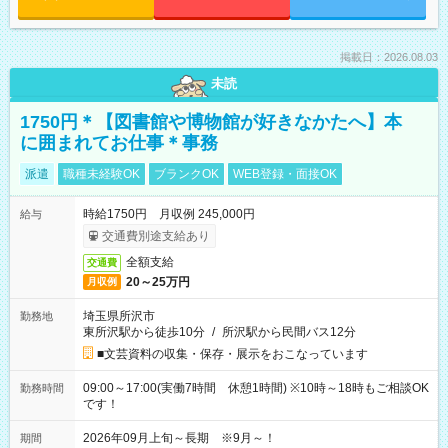
掲載日：2026.08.03
未読
1750円＊【図書館や博物館が好きなかたへ】本
に囲まれてお仕事＊事務
派遣
職種未経験OK
ブランクOK
WEB登録・面接OK
時給1750円 月収例 245,000円
給与
交通費別途支給あり
全額支給
交通費
20～25万円
月収例
埼玉県所沢市
勤務地
東所沢駅から徒歩10分
/
所沢駅から民間バス12分
■文芸資料の収集・保存・展示をおこなっています
09:00～17:00(実働7時間 休憩1時間) ※10時～18時もご相談OK
勤務時間
です！
2026年09月上旬～長期 ※9月～！
期間