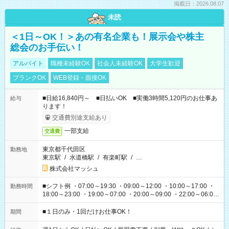
掲載日：2026.08.07
未読
＜1日～OK！＞あの有名企業も！展示会や株主
総会のお手伝い！
アルバイト
職種未経験OK
社会人未経験OK
大学生歓迎
ブランクOK
WEB登録・面接OK
■日給16,840円～ ■日払いOK ■実働3時間5,120円のお仕事あ
給与
ります！
交通費別途支給あり
一部支給
交通費
東京都千代田区
勤務地
東京駅
/
水道橋駅
/
有楽町駅
/
…
株式会社マッシュ
■シフト例 ・07:00～19:30 ・09:00～12:00 ・10:00～17:00 ・
勤務時間
18:00～23:00 ・19:00～07:00 ・20:00～09:00 ・22:00～06:00
etc ★最短で3時間で5,120円のお仕事から 15時間で2万円近く稼
げるお仕事も！ ご希望のお時間に合わせてご紹介！ ※シフトは
■１日のみ・1回だけお仕事OK！
期間
現場によって異なります。 ※勿論、休憩時間はあるのでご安心
ください！