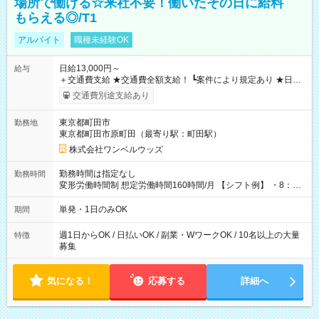
場所で働ける☆来社不要！働いたその日に給料
もらえる◎/T1
アルバイト
職種未経験OK
日給13,000円～
給与
＋交通費支給 ★交通費全額支給！ ┗案件により規定あり ★日払
いOK！（規定あり） ┗働いたその日に現金GET♪ お仕事後はコ
交通費別途支給あり
ンビニATMから 日払い分を引き落とせます！ 【試用期間】試
用期間なし
東京都町田市
勤務地
東京都町田市原町田（最寄り駅：町田駅）
株式会社ワンベルウッズ
勤務時間は指定なし
勤務時間
変形労働時間制 想定労働時間160時間/月 【シフト例】 ・8：00
～21：00
単発・1日のみOK
期間
週1日からOK / 日払いOK / 副業・WワークOK / 10名以上の大量
特徴
募集
気になる！
応募する
詳細へ