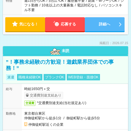
週1日からOK
/
日払いOK
/
履歴書不要
/
副業・WワークOK
/
シ
特徴
フト勤務
/
10名以上の大量募集
/
電話対応なし
/
パソコンスキ
ル不要
気になる！
応募する
詳細へ
掲載日：2026.07.15
未読
”！事務未経験の方歓迎！遊戯業界団体での事
務！”
派遣
職種未経験OK
ブランクOK
WEB登録・面接OK
時給1650円＋交
給与
交通費別途支給あり
*交通費別途支給(当社規定あり)
交通費
東京都台東区
勤務地
仲御徒町駅から徒歩1分
/
御徒町駅から徒歩5分
仲御徒町駅近くの企業