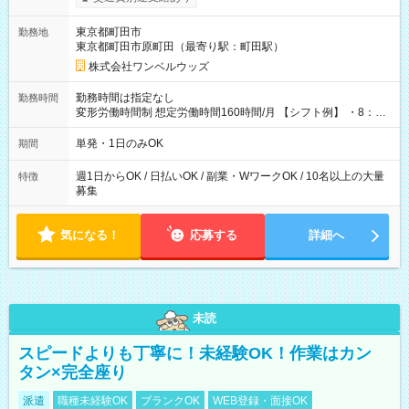
ンビニATMから 日払い分を引き落とせます！ 【試用期間】試
用期間なし
東京都町田市
勤務地
東京都町田市原町田（最寄り駅：町田駅）
株式会社ワンベルウッズ
勤務時間は指定なし
勤務時間
変形労働時間制 想定労働時間160時間/月 【シフト例】 ・8：00
～21：00
単発・1日のみOK
期間
週1日からOK / 日払いOK / 副業・WワークOK / 10名以上の大量
特徴
募集
気になる！
応募する
詳細へ
未読
スピードよりも丁寧に！未経験OK！作業はカン
タン×完全座り
派遣
職種未経験OK
ブランクOK
WEB登録・面接OK