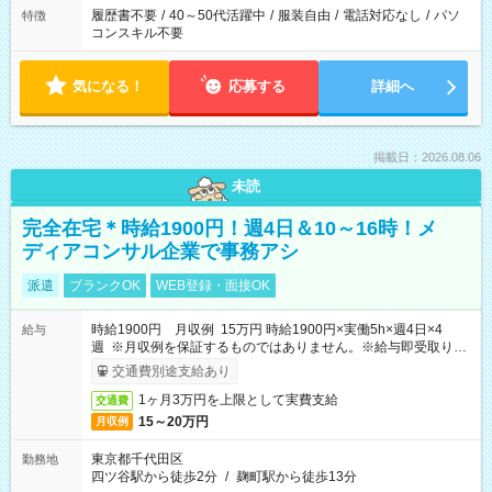
履歴書不要
/
40～50代活躍中
/
服装自由
/
電話対応なし
/
パソ
特徴
コンスキル不要
気になる！
応募する
詳細へ
掲載日：2026.08.06
未読
完全在宅＊時給1900円！週4日＆10～16時！メ
ディアコンサル企業で事務アシ
派遣
ブランクOK
WEB登録・面接OK
時給1900円 月収例 15万円 時給1900円×実働5h×週4日×4
給与
週 ※月収例を保証するものではありません。※給与即受取りサ
ービス利用可（利用条件有）
交通費別途支給あり
1ヶ月3万円を上限として実費支給
交通費
15～20万円
月収例
東京都千代田区
勤務地
四ツ谷駅から徒歩2分
/
麹町駅から徒歩13分