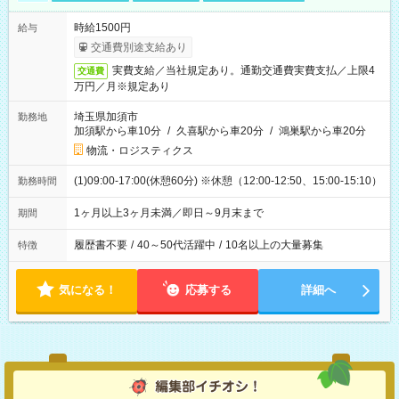
時給1500円
給与
交通費別途支給あり
実費支給／当社規定あり。通勤交通費実費支払／上限4
交通費
万円／月※規定あり
埼玉県加須市
勤務地
加須駅から車10分
/
久喜駅から車20分
/
鴻巣駅から車20分
物流・ロジスティクス
(1)09:00-17:00(休憩60分) ※休憩（12:00-12:50、15:00-15:10）
勤務時間
1ヶ月以上3ヶ月未満／即日～9月末まで
期間
履歴書不要
/
40～50代活躍中
/
10名以上の大量募集
特徴
気になる！
応募する
詳細へ