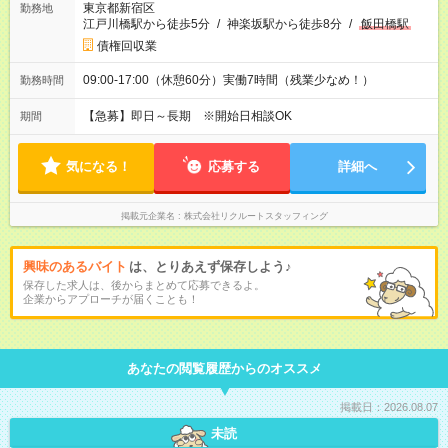
東京都新宿区
勤務地
江戸川橋駅から徒歩5分
/
神楽坂駅から徒歩8分
/
飯田橋駅
債権回収業
09:00-17:00（休憩60分）実働7時間（残業少なめ！）
勤務時間
【急募】即日～長期 ※開始日相談OK
期間
気になる！
応募する
詳細へ
掲載元企業名
株式会社リクルートスタッフィング
興味のあるバイト
は、とりあえず保存しよう♪
保存した求人は、後からまとめて応募できるよ。
企業からアプローチが届くことも！
あなたの閲覧履歴からのオススメ
掲載日：2026.08.07
未読