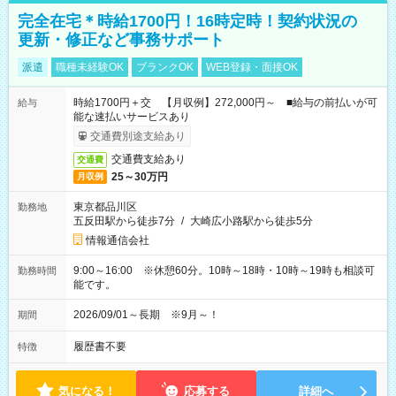
完全在宅＊時給1700円！16時定時！契約状況の
更新・修正など事務サポート
派遣
職種未経験OK
ブランクOK
WEB登録・面接OK
時給1700円＋交 【月収例】272,000円～ ■給与の前払いが可
給与
能な速払いサービスあり
交通費別途支給あり
交通費支給あり
交通費
25～30万円
月収例
東京都品川区
勤務地
五反田駅から徒歩7分
/
大崎広小路駅から徒歩5分
情報通信会社
9:00～16:00 ※休憩60分。10時～18時・10時～19時も相談可
勤務時間
能です。
2026/09/01～長期 ※9月～！
期間
履歴書不要
特徴
気になる！
応募する
詳細へ