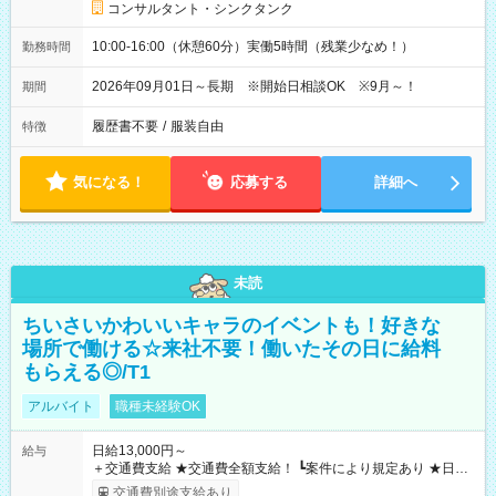
コンサルタント・シンクタンク
10:00-16:00（休憩60分）実働5時間（残業少なめ！）
勤務時間
2026年09月01日～長期 ※開始日相談OK ※9月～！
期間
履歴書不要
/
服装自由
特徴
気になる！
応募する
詳細へ
未読
ちいさいかわいいキャラのイベントも！好きな
場所で働ける☆来社不要！働いたその日に給料
もらえる◎/T1
アルバイト
職種未経験OK
日給13,000円～
給与
＋交通費支給 ★交通費全額支給！ ┗案件により規定あり ★日払
いOK！（規定あり） ┗働いたその日に現金GET♪ お仕事後はコ
交通費別途支給あり