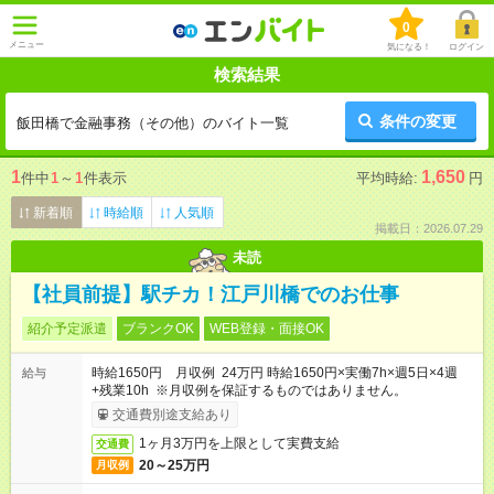
0
メニュー
気になる！
ログイン
検索結果
条件の変更
飯田橋で金融事務（その他）のバイト一覧
1
1,650
件中
1
～
1
件表示
平均時給:
円
新着順
時給順
人気順
掲載日：2026.07.29
未読
【社員前提】駅チカ！江戸川橋でのお仕事
紹介予定派遣
ブランクOK
WEB登録・面接OK
時給1650円 月収例 24万円 時給1650円×実働7h×週5日×4週
給与
+残業10h ※月収例を保証するものではありません。
交通費別途支給あり
1ヶ月3万円を上限として実費支給
交通費
20～25万円
月収例