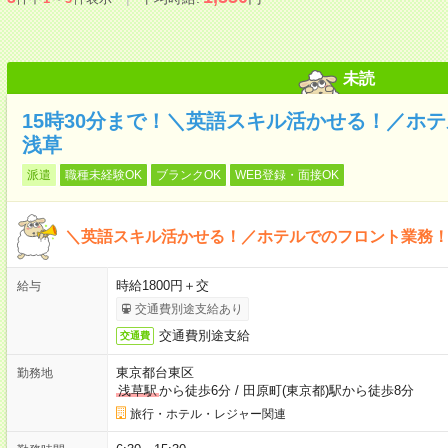
未読
15時30分まで！＼英語スキル活かせる！／ホ
浅草
派遣
職種未経験OK
ブランクOK
WEB登録・面接OK
＼英語スキル活かせる！／ホテルでのフロント業務
時給1800円＋交
給与
交通費別途支給あり
交通費別途支給
交通費
東京都台東区
勤務地
浅草駅
から徒歩6分
/
田原町(東京都)駅から徒歩8分
旅行・ホテル・レジャー関連