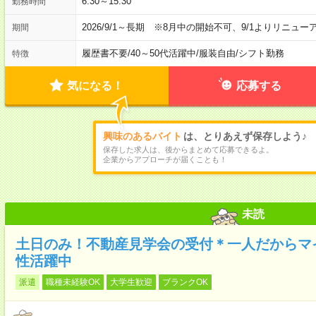
6:30～15:30
勤務時間
2026/9/1～長期 ※8月中の開始不可、9/1よりリニュ
期間
履歴書不要
/
40～50代活躍中
/
服装自由
/
シフト勤務
特徴
気になる！
応募する
興味のあるバイト
は、とりあえず保存しよう♪
保存した求人は、後からまとめて応募できるよ。
企業からアプローチが届くことも！
未読
土日のみ！不動産見学会の受付＊一人だからマ
性活躍中
派遣
職種未経験OK
大学生歓迎
ブランクOK