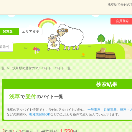
浅草駅で受付の
会員登録
エリア変更
関東版
望条件
一覧
浅草駅の受付のアルバイト・バイト一覧
検索結果
浅草
受付
で
のバイト一覧
浅草のアルバイト情報です。受付のアルバイトの他に、
一般事務
、
営業事務
、
総務・
などの期間や、
職種未経験OK
などのこだわり条件で絞り込んでいただけます。
1,550
3
平均時給:
円
件中
1
～
3
件表示