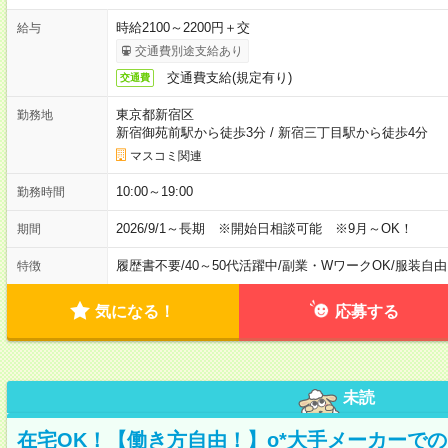
時給2100～2200円＋交
給与
交通費別途支給あり
交通費支給(規定有り)
交通費
東京都新宿区
勤務地
新宿御苑前駅から徒歩3分
/
新宿三丁目駅から徒歩4分
マスコミ関連
10:00～19:00
勤務時間
2026/9/1～長期 ※開始日相談可能 ※9月～OK！
期間
履歴書不要
/
40～50代活躍中
/
副業・WワークOK
/
服装自由
特徴
気になる！
応募する
未読
在宅OK！【働き方自由！】o*大手メーカーでの