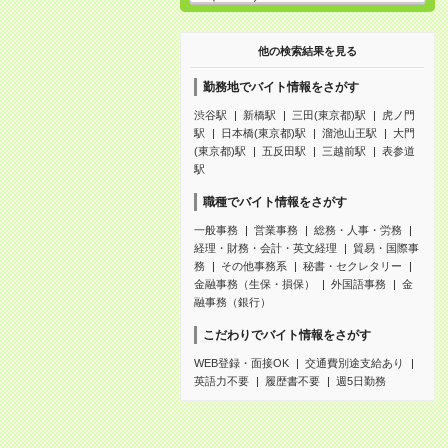
他の検索結果を見る
勤務地でバイト情報をさがす
渋谷駅
新橋駅
三田(東京都)駅
虎ノ門
駅
日本橋(東京都)駅
溜池山王駅
大門
(東京都)駅
五反田駅
三越前駅
表参道
駅
職種でバイト情報をさがす
一般事務
営業事務
総務・人事・労務
経理・財務・会計・英文経理
貿易・国際事
務
その他事務系
秘書・セクレタリー
金融事務（生保・損保）
外国語事務
金
融事務（銀行）
こだわりでバイト情報をさがす
WEB登録・面接OK
交通費別途支給あり
英語力不要
履歴書不要
週5日勤務