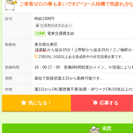
ご来客ゼロの事も多いです(^^;)一人待機で気疲れ
時給1300円
給与
交通費別途支給あり
電車交通費支給
交通費
東京都台東区
勤務地
浅草駅
から徒歩15分
/
上野駅から徒歩15分
/
三ノ輪駅か
23区内に10店以上ある急成長中の住宅流通企業です。
10：00-17：00 実働6時間程度がメイン。※現場によ
勤務時間
最短で面接翌週土日から勤務可能です。
期間
週1日からOK
/
履歴書不要
/
副業・WワークOK
/
10名以上
特徴
気になる！
応募する
未読