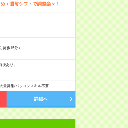
少なめ＋週毎シフトで調整楽々！
ら徒歩15分
/
…
り前後あり。
の大量募集
/
パソコンスキル不要
詳細へ