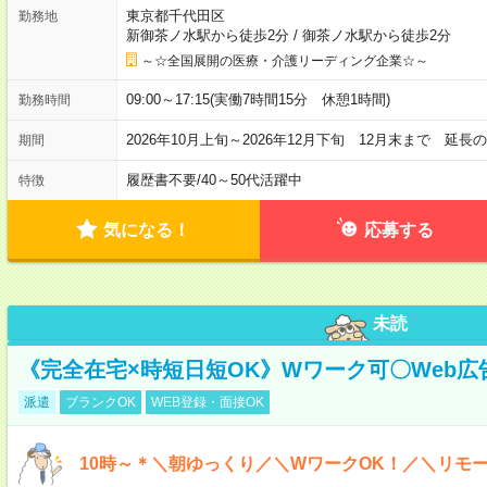
東京都千代田区
勤務地
新御茶ノ水駅から徒歩2分
/
御茶ノ水駅から徒歩2分
～☆全国展開の医療・介護リーディング企業☆～
09:00～17:15(実働7時間15分 休憩1時間)
勤務時間
2026年10月上旬～2026年12月下旬 12月末まで 延
期間
履歴書不要
/
40～50代活躍中
特徴
気になる！
応募する
未読
《完全在宅×時短日短OK》Wワーク可〇Web
派遣
ブランクOK
WEB登録・面接OK
10時～＊＼朝ゆっくり／＼WワークOK！／＼リモー