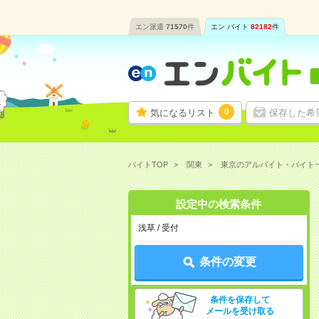
エン派遣
71570
件
エン バイト
82182
件
0
気になるリスト
保存した希
バイトTOP
関東
東京のアルバイト・バイト
設定中の検索条件
浅草 / 受付
条件の変更
条件を保存して
メールを受け取る