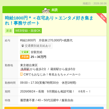
掲載日：2026.08.06
未読
NEW
時給1800円＊＜在宅あり＞エンタメ好き集ま
れ！事務サポート
派遣
WEB登録・面接OK
時給1800円 月収例 270,000円+残業代
給与
交通費別途支給あり
全額支給
交通費
25～30万円
月収例
東京都台東区
勤務地
浅草駅
から徒歩2分
/
蔵前駅から徒歩5分
CMでもおなじみ！有名おもちゃメーカー☆
09:00～17:30(実働7時間30分 休憩1時間)
勤務時間
2026/08/24～長期 9月開始も相談可能！ ※8月～！
期間
履歴書不要
/
40～50代活躍中
/
服装自由
特徴