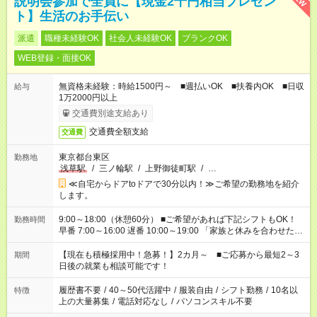
説明会参加で全員に【現金2千円相当プレゼン
ト】生活のお手伝い
派遣
職種未経験OK
社会人未経験OK
ブランクOK
WEB登録・面接OK
無資格未経験：時給1500円～ ■週払いOK ■扶養内OK ■日収
給与
1万2000円以上
交通費別途支給あり
交通費全額支給
交通費
東京都台東区
勤務地
浅草駅
/
三ノ輪駅
/
上野御徒町駅
/
…
≪自宅からドアtoドアで30分以内！≫ご希望の勤務地を紹介
します。
9:00～18:00（休憩60分） ■ご希望があれば下記シフトもOK！
勤務時間
早番 7:00～16:00 遅番 10:00～19:00 「家族と休みを合わせた
い」 「余裕を持って夕飯の準備がしたい」 「できれば残業はし
たくない」 など、ご希望を教えてくださいね。 ※Wワーク希望
【現在も積極採用中！急募！】2カ月～ ■ご応募から最短2～3
期間
の方へ 今ご覧のお仕事で希望する勤務時間と、もう1つのお仕事
日後の就業も相談可能です！
の勤務時間。 合計で週40時間を超える場合は応募できません。
履歴書不要
/
40～50代活躍中
/
服装自由
/
シフト勤務
/
10名以
特徴
上の大量募集
/
電話対応なし
/
パソコンスキル不要