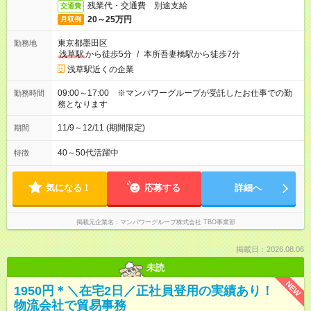
残業代・交通費 別途支給
交通費
20～25万円
月収例
東京都墨田区
勤務地
浅草駅
から徒歩5分
/
本所吾妻橋駅から徒歩7分
浅草駅近くの企業
09:00～17:00 ※マンパワーグループが受託したお仕事での勤
勤務時間
務となります
11/9～12/11 (期間限定)
期間
40～50代活躍中
特徴
気になる！
応募する
詳細へ
掲載元企業名
マンパワーグループ株式会社 TBO事業部
掲載日：2026.08.06
未読
NEW
1950円＊＼在宅2日／正社員登用の実績あり！
物流会社で貿易事務