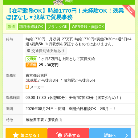
未読
NEW
【在宅勤務OK】時給1770円！未経験OK！残業
ほぼなし▼浅草で貿易事務
派遣
職種未経験OK
ブランクOK
WEB登録・面接OK
時給1770円 月収例 27万円 時給1770円×実働7h30m×週5日×4
給与
週+残業5h ※月収例を保証するものではありません。
交通費別途支給あり
1ヶ月3万円を上限として実費支給
交通費
25～30万円
月収例
東京都台東区
勤務地
浅草駅
から徒歩3分
/
蔵前駅から徒歩5分
メーカー
09:00-17:30（休憩60分）実働7時間30分（残業少なめ！）
勤務時間
2026年08月24日～長期 ※開始日相談OK ※8月～！
期間
履歴書不要
/
服装自由
特徴
気になる！
応募する
詳細へ