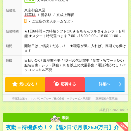
東京都台東区
勤務地
浅草駅
/
鶯谷駅
/
京成上野駅
＜ご近所の老人ホームなど＞
★1日6時間～の時短シフトOK ★もちろんフルタイムシフトも可
勤務時間
能 ★スタート時間選べます 7:00～16:00 9:00～18:00 11:00～
20:00 など 残業なし！ ※Wワークの場合、他のお仕事と合わせ
週40時間超の就業はご案内できません ※法令に基づき、週20時
開始日はご相談ください！ ★職場が気に入れば、長期でも働け
期間
間以上勤務は社会保険への加入対象となります ※労働者派遣法
ます！
（日雇い派遣の原則禁止）により、短時間・短期間の就業はご
案内が難しい場合があります
日払いOK
/
履歴書不要
/
40～50代活躍中
/
副業・WワークOK
/
特徴
服装自由
/
シフト勤務
/
10名以上の大量募集
/
電話対応なし
/
パ
ソコンスキル不要
気になる！
応募する
詳細へ
掲載元企業名
マンパワーグループ株式会社 ケアサービス事業部 （医療福祉介護関連）
掲載日：2026.08.07
未読
NEW
夜勤＝待機多め！？【週2日で月収25.9万円】介