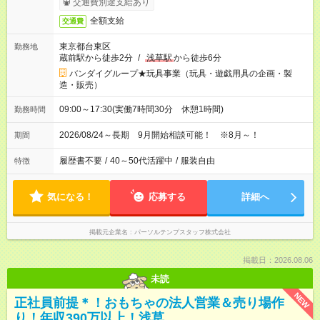
交通費別途支給あり
全額支給
交通費
東京都台東区
勤務地
蔵前駅から徒歩2分
/
浅草駅
から徒歩6分
バンダイグループ★玩具事業（玩具・遊戯用具の企画・製
造・販売）
09:00～17:30(実働7時間30分 休憩1時間)
勤務時間
2026/08/24～長期 9月開始相談可能！ ※8月～！
期間
履歴書不要
/
40～50代活躍中
/
服装自由
特徴
気になる！
応募する
詳細へ
掲載元企業名
パーソルテンプスタッフ株式会社
掲載日：2026.08.06
未読
NEW
正社員前提＊！おもちゃの法人営業＆売り場作
り！年収390万以上！浅草