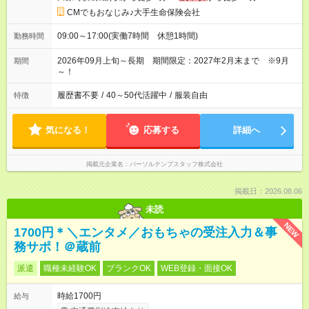
CMでもおなじみ♪大手生命保険会社
09:00～17:00(実働7時間 休憩1時間)
勤務時間
2026年09月上旬～長期 期間限定：2027年2月末まで ※9月
期間
～！
履歴書不要
/
40～50代活躍中
/
服装自由
特徴
気になる！
応募する
詳細へ
掲載元企業名
パーソルテンプスタッフ株式会社
掲載日：2026.08.06
未読
NEW
1700円＊＼エンタメ／おもちゃの受注入力＆事
務サポ！＠蔵前
派遣
職種未経験OK
ブランクOK
WEB登録・面接OK
時給1700円
給与