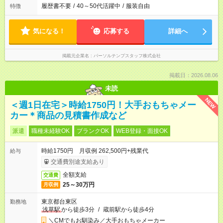
履歴書不要
/
40～50代活躍中
/
服装自由
特徴
気になる！
応募する
詳細へ
掲載元企業名
パーソルテンプスタッフ株式会社
掲載日：2026.08.06
未読
NEW
＜週1日在宅＞時給1750円！大手おもちゃメー
カー＊商品の見積書作成など
派遣
職種未経験OK
ブランクOK
WEB登録・面接OK
時給1750円 月収例 262,500円+残業代
給与
交通費別途支給あり
全額支給
交通費
25～30万円
月収例
東京都台東区
勤務地
浅草駅
から徒歩3分
/
蔵前駅から徒歩4分
＼CMでもお馴染み／大手おもちゃメーカー