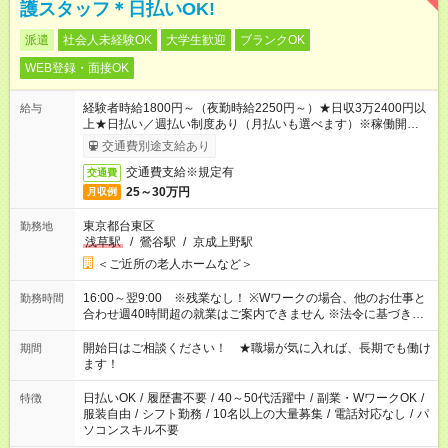
護スタッフ＊日払いOK!
派遣
社会人未経験OK
大学生歓迎
ブランクOK
WEB登録・面接OK
経験者時給1800円～（夜勤時給2250円～）★日収3万2400円以
給与
上★日払い／週払い制度あり（月払いも選べます）※稼働開始時
は手続き完了次第のお支払いとなります。
交通費別途支給あり
交通費支給※規定有
交通費
25～30万円
月収例
東京都台東区
勤務地
浅草駅
/
鶯谷駅
/
京成上野駅
＜ご近所の老人ホームなど＞
16:00～翌9:00 ※残業なし！ ※Wワークの場合、他のお仕事と
勤務時間
合わせ週40時間超の就業はご案内できません ※法令に基づき、
週20時間以上勤務は社会保険への加入対象となります ※労働者
派遣法（日雇い派遣の原則禁止）により、短時間・短期間の就
開始日はご相談ください！ ★職場が気に入れば、長期でも働け
期間
業はご案内が難しい場合があります
ます！
日払いOK
/
履歴書不要
/
40～50代活躍中
/
副業・WワークOK
/
特徴
服装自由
/
シフト勤務
/
10名以上の大量募集
/
電話対応なし
/
パ
ソコンスキル不要