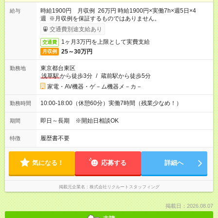
時給1900円 月収例 26万円 時給1900円×実働7h×週5日×4
給与
週 ※月収例を保証するものではありません。
交通費別途支給あり
1ヶ月3万円を上限として実費支給
交通費
25～30万円
月収例
東京都台東区
勤務地
浅草駅
から徒歩3分
/
蔵前駅から徒歩5分
家電・AV機器・ゲ－ム機器メ－カ－
10:00-18:00（休憩60分）実働7時間（残業少なめ！）
勤務時間
即日～長期 ※開始日相談OK
期間
履歴書不要
特徴
気になる！
応募する
詳細へ
掲載元企業名
株式会社リクルートスタッフィング
掲載日：2026.08.07