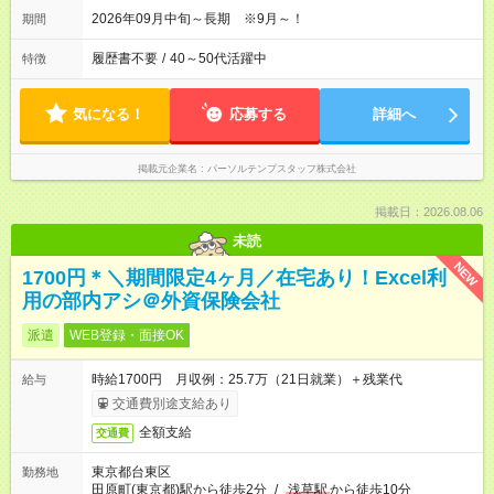
2026年09月中旬～長期 ※9月～！
期間
履歴書不要
/
40～50代活躍中
特徴
気になる！
応募する
詳細へ
掲載元企業名
パーソルテンプスタッフ株式会社
掲載日：2026.08.06
未読
NEW
1700円＊＼期間限定4ヶ月／在宅あり！Excel利
用の部内アシ＠外資保険会社
派遣
WEB登録・面接OK
時給1700円 月収例：25.7万（21日就業）＋残業代
給与
交通費別途支給あり
全額支給
交通費
東京都台東区
勤務地
田原町(東京都)駅から徒歩2分
/
浅草駅
から徒歩10分