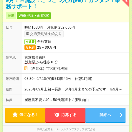
9月！区施設！こつこつ入力多め！カンタン！事
務サポート！
派遣
WEB登録・面接OK
時給1630円 月収例 252,650円
給与
交通費別途支給あり
全額支給
交通費
25～30万円
月収例
東京都台東区
勤務地
浅草駅
から徒歩10分
【自治体】市区町村機関
08:30～17:15(実働7時間45分 休憩1時間)
勤務時間
2026年09月上旬～長期 来年3月末までの予定です ※9月～！
期間
履歴書不要
/
40～50代活躍中
/
服装自由
特徴
気になる！
応募する
詳細へ
掲載元企業名
パーソルテンプスタッフ株式会社