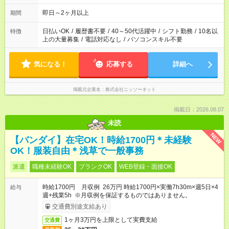
即日～2ヶ月以上
期間
日払いOK
/
履歴書不要
/
40～50代活躍中
/
シフト勤務
/
10名以
特徴
上の大量募集
/
電話対応なし
/
パソコンスキル不要
気になる！
応募する
詳細へ
掲載元企業名
株式会社ニッソーネット
掲載日：2026.08.07
未読
NEW
【バンダイ】在宅OK！時給1700円＊未経験
OK！服装自由＊浅草で一般事務
派遣
職種未経験OK
ブランクOK
WEB登録・面接OK
時給1700円 月収例 26万円 時給1700円×実働7h30m×週5日×4
給与
週+残業5h ※月収例を保証するものではありません。
交通費別途支給あり
1ヶ月3万円を上限として実費支給
交通費