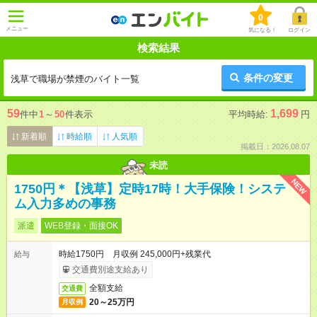
0
メニュー
気になる！
ログイン
検索結果
条件の変更
浅草で職場が禁煙のバイト一覧
59
1,699
件中
1
～
50
件表示
平均時給:
円
新着順
時給順
人気順
掲載日：2026.08.07
未読
NEW
1750円＊【浅草】定時17時！大手保険！システ
ム入力多めの事務
派遣
WEB登録・面接OK
時給1750円 月収例 245,000円+残業代
給与
交通費別途支給あり
全額支給
交通費
20～25万円
月収例