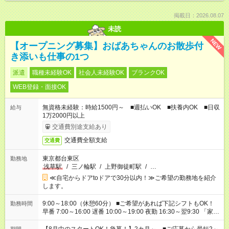
掲載日：2026.08.07
未読
NEW
【オープニング募集】おばあちゃんのお散歩付
き添いも仕事の1つ
派遣
職種未経験OK
社会人未経験OK
ブランクOK
WEB登録・面接OK
無資格未経験：時給1500円～ ■週払いOK ■扶養内OK ■日収
給与
1万2000円以上
交通費別途支給あり
交通費全額支給
交通費
東京都台東区
勤務地
浅草駅
/
三ノ輪駅
/
上野御徒町駅
/
…
≪自宅からドアtoドアで30分以内！≫ご希望の勤務地を紹介
します。
9:00～18:00（休憩60分） ■ご希望があれば下記シフトもOK！
勤務時間
早番 7:00～16:00 遅番 10:00～19:00 夜勤 16:30～翌9:30 「家族
と休みを合わせたい」 「余裕を持って夕飯の準備がしたい」
「できれば残業はしたくない」 など、ご希望を教えてください