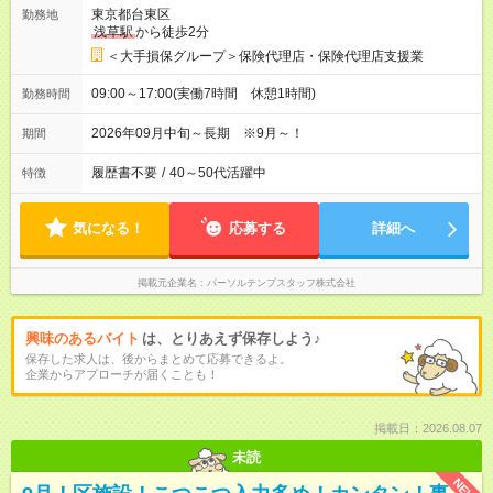
東京都台東区
勤務地
浅草駅
から徒歩2分
＜大手損保グループ＞保険代理店・保険代理店支援業
09:00～17:00(実働7時間 休憩1時間)
勤務時間
2026年09月中旬～長期 ※9月～！
期間
履歴書不要
/
40～50代活躍中
特徴
気になる！
応募する
詳細へ
掲載元企業名
パーソルテンプスタッフ株式会社
興味のあるバイト
は、とりあえず保存しよう♪
保存した求人は、後からまとめて応募できるよ。
企業からアプローチが届くことも！
掲載日：2026.08.07
未読
NEW