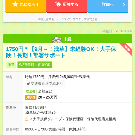
気になる！
応募する
詳細へ
掲載元企業名
パーソルテンプスタッフ株式会社
掲載日：2026.08.06
未読
NEW
1750円＊【9月～！浅草】未経験OK！大手保
険！長期！部署サポート
派遣
WEB登録・面接OK
時給1750円 月収例 245,000円+残業代
給与
交通費別途支給あり
全額支給
交通費
20～25万円
月収例
東京都台東区
勤務地
浅草駅
から徒歩2分
＜大手損保グループ＞保険代理店・保険代理店支援業
09:00～17:00(実働7時間 休憩1時間)
勤務時間