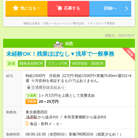
気になる！
応募する
詳細へ
掲載元企業名
日研トータルソーシング株式会社 メディカルケア事業部
掲載日：2026.08.07
未読
NEW
未経験OK！残業ほぼなし▼浅草で一般事務
派遣
職種未経験OK
ブランクOK
WEB登録・面接OK
時給1500円 月収例 22万円 時給1500円×実働7h30m×週5日×4
給与
週 ※月収例を保証するものではありません。
交通費別途支給あり
1ヶ月3万円を上限として実費支給
交通費
20～25万円
月収例
東京都墨田区
勤務地
浅草駅
から徒歩4分
/
本所吾妻橋駅から徒歩8分
食品・飲料メ－カ－
08:00-16:30（休憩60分）実働7時間30分（残業少なめ！）
勤務時間