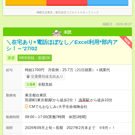
掲載元企業名
株式会社リクルートスタッフィング
掲載日：2026.08.07
未読
NEW
＼在宅あり×電話ほぼなし／Excel利用*部内ア
シ！～’27/02
派遣
WEB登録・面接OK
時給1700円 月収例：25.7万（21日就業）＋残業代
給与
交通費別途支給あり
全額支給
交通費
東京都台東区
勤務地
田原町(東京都)駅から徒歩2分
/
浅草駅
から徒歩10分
CMでもおなじみ♪大手生命保険会社
09:00～17:00(実働7時間 休憩1時間)
勤務時間
2026年09月上旬～長期 2027年2月末まで ※9月～！
期間