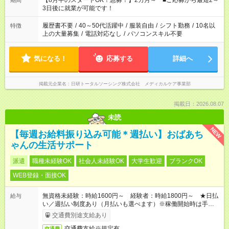
【8月中のスタートOK！急募！】2カ月～ ■ご応募から最短2～
期間
ね。 ※Wワーク希望の方へ 今ご覧のお仕事で希望する勤務時間
3日後に就業が可能です！
と、もう1つのお仕事の勤務時間。 合計で週40時間を超える場
合は応募できません。
履歴書不要
/
40～50代活躍中
/
服装自由
/
シフト勤務
/
10名以
特徴
上の大量募集
/
電話対応なし
/
パソコンスキル不要
気になる！
応募する
詳細へ
掲載元企業名
日研トータルソーシング株式会社 メディカルケア事業部
掲載日：2026.08.07
未読
NEW
【毎週お給料振り込み可能＊週払い】おばあち
ゃんの生活サポート
派遣
職種未経験OK
社会人未経験OK
大学生歓迎
ブランクOK
WEB登録・面接OK
無資格未経験：時給1600円～ 経験者：時給1800円～ ★日払
給与
い／週払い制度あり（月払いも選べます）※稼働開始時は手続き
完了次第のお支払いとなります。
交通費別途支給あり
交通費支給※規定有
交通費