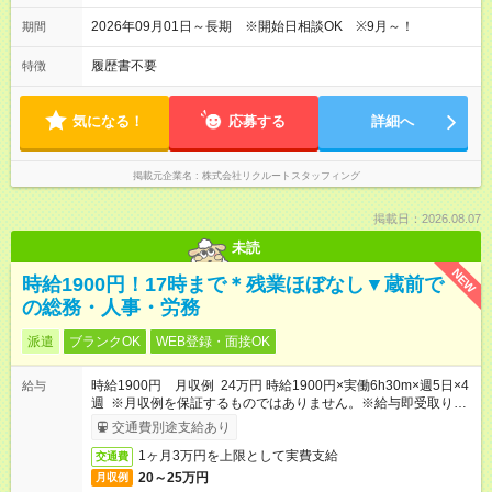
2026年09月01日～長期 ※開始日相談OK ※9月～！
期間
履歴書不要
特徴
気になる！
応募する
詳細へ
掲載元企業名
株式会社リクルートスタッフィング
掲載日：2026.08.07
未読
NEW
時給1900円！17時まで＊残業ほぼなし▼蔵前で
の総務・人事・労務
派遣
ブランクOK
WEB登録・面接OK
時給1900円 月収例 24万円 時給1900円×実働6h30m×週5日×4
給与
週 ※月収例を保証するものではありません。※給与即受取りサ
ービス利用可（利用条件有）
交通費別途支給あり
1ヶ月3万円を上限として実費支給
交通費
20～25万円
月収例