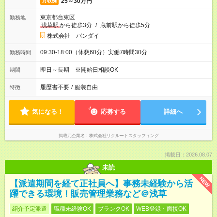
25～30万円
月収例
東京都台東区
勤務地
浅草駅
から徒歩3分
/
蔵前駅から徒歩5分
株式会社 バンダイ
09:30-18:00（休憩60分）実働7時間30分
勤務時間
即日～長期 ※開始日相談OK
期間
履歴書不要
/
服装自由
特徴
気になる！
応募する
詳細へ
掲載元企業名
株式会社リクルートスタッフィング
掲載日：2026.08.07
未読
NEW
【派遣期間を経て正社員へ】事務未経験から活
躍できる環境！販売管理業務など＠浅草
紹介予定派遣
職種未経験OK
ブランクOK
WEB登録・面接OK