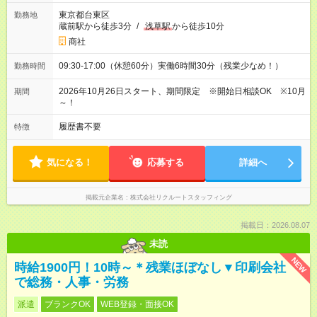
東京都台東区
勤務地
蔵前駅から徒歩3分
/
浅草駅
から徒歩10分
商社
09:30-17:00（休憩60分）実働6時間30分（残業少なめ！）
勤務時間
2026年10月26日スタート、期間限定 ※開始日相談OK ※10月
期間
～！
履歴書不要
特徴
気になる！
応募する
詳細へ
掲載元企業名
株式会社リクルートスタッフィング
掲載日：2026.08.07
未読
NEW
時給1900円！10時～＊残業ほぼなし▼印刷会社
で総務・人事・労務
派遣
ブランクOK
WEB登録・面接OK