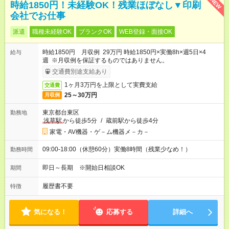
NEW
時給1850円！未経験OK！残業ほぼなし▼印刷
会社でお仕事
派遣
職種未経験OK
ブランクOK
WEB登録・面接OK
時給1850円 月収例 29万円 時給1850円×実働8h×週5日×4
給与
週 ※月収例を保証するものではありません。
交通費別途支給あり
1ヶ月3万円を上限として実費支給
交通費
25～30万円
月収例
東京都台東区
勤務地
浅草駅
から徒歩5分
/
蔵前駅から徒歩4分
家電・AV機器・ゲ－ム機器メ－カ－
09:00-18:00（休憩60分）実働8時間（残業少なめ！）
勤務時間
即日～長期 ※開始日相談OK
期間
履歴書不要
特徴
気になる！
応募する
詳細へ