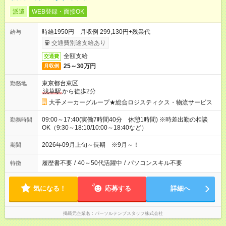
派遣
WEB登録・面接OK
時給1950円 月収例 299,130円+残業代
給与
交通費別途支給あり
全額支給
交通費
25～30万円
月収例
東京都台東区
勤務地
浅草駅
から徒歩2分
大手メーカーグループ★総合ロジスティクス・物流サービス
09:00～17:40(実働7時間40分 休憩1時間) ※時差出勤の相談
勤務時間
OK（9:30～18:10/10:00～18:40など）
2026年09月上旬～長期 ※9月～！
期間
履歴書不要
/
40～50代活躍中
/
パソコンスキル不要
特徴
気になる！
応募する
詳細へ
掲載元企業名
パーソルテンプスタッフ株式会社