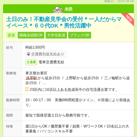
掲載日：2026.08.06
未読
NEW
土日のみ！不動産見学会の受付＊一人だからマ
イペース＊６０代OK＊男性活躍中
派遣
職種未経験OK
大学生歓迎
ブランクOK
時給1300円
給与
交通費別途支給あり
電車交通費支給
交通費
東京都台東区
勤務地
浅草駅
から徒歩15分
/
上野駅から徒歩15分
/
三ノ輪駅から徒
歩15分
/
…
23区内に10店以上ある急成長中の住宅流通企業です。
10：00-17：00 実働6時間程度がメイン。※現場により前後あ
勤務時間
り。
最短で面接翌週土日から勤務可能です。
期間
週1日からOK
/
履歴書不要
/
副業・WワークOK
/
10名以上の大
特徴
量募集
/
パソコンスキル不要