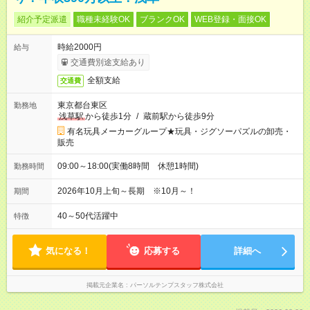
紹介予定派遣
職種未経験OK
ブランクOK
WEB登録・面接OK
時給2000円
給与
交通費別途支給あり
全額支給
交通費
東京都台東区
勤務地
浅草駅
から徒歩1分
/
蔵前駅から徒歩9分
有名玩具メーカーグループ★玩具・ジグソーパズルの卸売・
販売
09:00～18:00(実働8時間 休憩1時間)
勤務時間
2026年10月上旬～長期 ※10月～！
期間
40～50代活躍中
特徴
気になる！
応募する
詳細へ
掲載元企業名
パーソルテンプスタッフ株式会社