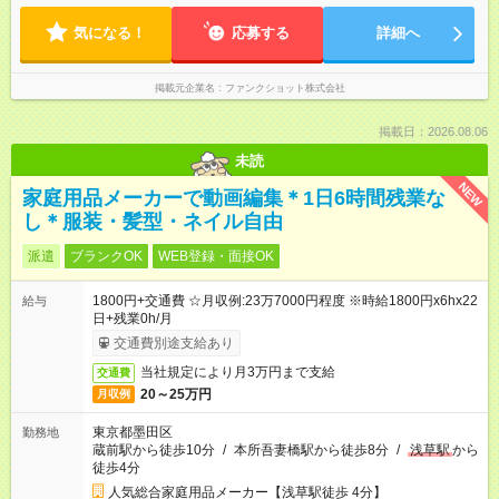
気になる！
応募する
詳細へ
掲載元企業名
ファンクショット株式会社
掲載日：2026.08.06
未読
NEW
家庭用品メーカーで動画編集＊1日6時間残業な
し＊服装・髪型・ネイル自由
派遣
ブランクOK
WEB登録・面接OK
1800円+交通費 ☆月収例:23万7000円程度 ※時給1800円x6hx22
給与
日+残業0h/月
交通費別途支給あり
当社規定により月3万円まで支給
交通費
20～25万円
月収例
東京都墨田区
勤務地
蔵前駅から徒歩10分
/
本所吾妻橋駅から徒歩8分
/
浅草駅
から
徒歩4分
人気総合家庭用品メーカー【浅草駅徒歩 4分】