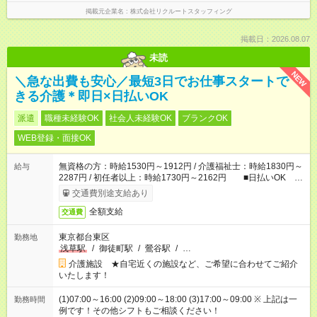
掲載元企業名
株式会社リクルートスタッフィング
掲載日：2026.08.07
未読
NEW
＼急な出費も安心／最短3日でお仕事スタートで
きる介護＊即日×日払いOK
派遣
職種未経験OK
社会人未経験OK
ブランクOK
WEB登録・面接OK
無資格の方：時給1530円～1912円 / 介護福祉士：時給1830円～
給与
2287円 / 初任者以上：時給1730円～2162円 ■日払いOK ■
日収例：1万2240円（時給1530円×8h）
交通費別途支給あり
全額支給
交通費
東京都台東区
勤務地
浅草駅
/
御徒町駅
/
鶯谷駅
/
…
介護施設 ★自宅近くの施設など、ご希望に合わせてご紹介
いたします！
(1)07:00～16:00 (2)09:00～18:00 (3)17:00～09:00 ※ 上記は一
勤務時間
例です！その他シフトもご相談ください！