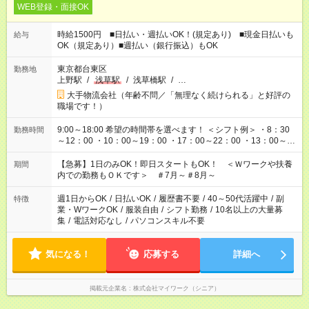
WEB登録・面接OK
時給1500円 ■日払い・週払いOK！(規定あり) ■現金日払いも
給与
OK（規定あり）■週払い（銀行振込）もOK
東京都台東区
勤務地
上野駅
/
浅草駅
/
浅草橋駅
/
…
大手物流会社（年齢不問／「無理なく続けられる」と好評の
職場です！）
9:00～18:00 希望の時間帯を選べます！ ＜シフト例＞ ・8：30
勤務時間
～12：00 ・10：00～19：00 ・17：00～22：00 ・13：00～
22：00 ・22：00～翌6：00 など
【急募】1日のみOK！即日スタートもOK！ ＜Ｗワークや扶養
期間
内での勤務もＯＫです＞ ＃7月～＃8月～
週1日からOK
/
日払いOK
/
履歴書不要
/
40～50代活躍中
/
副
特徴
業・WワークOK
/
服装自由
/
シフト勤務
/
10名以上の大量募
集
/
電話対応なし
/
パソコンスキル不要
気になる！
応募する
詳細へ
掲載元企業名
株式会社マイワーク（シニア）