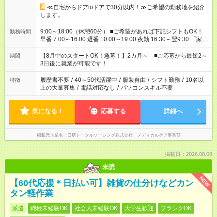
≪自宅からドアtoドアで30分以内！≫ご希望の勤務地を紹介
します。
9:00～18:00（休憩60分） ■ご希望があれば下記シフトもOK！
勤務時間
早番 7:00～16:00 遅番 10:00～19:00 夜勤 16:30～翌9:30 「家族
と休みを合わせたい」 「余裕を持って夕飯の準備がしたい」
「できれば残業はしたくない」 など、ご希望を教えてください
【8月中のスタートOK！急募！】2カ月～ ■ご応募から最短2～
期間
ね。 ※Wワーク希望の方へ 今ご覧のお仕事で希望する勤務時間
3日後に就業が可能です！
と、もう1つのお仕事の勤務時間。 合計で週40時間を超える場
合は応募できません。
履歴書不要
/
40～50代活躍中
/
服装自由
/
シフト勤務
/
10名以
特徴
上の大量募集
/
電話対応なし
/
パソコンスキル不要
気になる！
応募する
詳細へ
掲載元企業名
日研トータルソーシング株式会社 メディカルケア事業部
掲載日：2026.08.08
未読
NEW
【60代応援＊日払い可】雑貨の仕分けなどカン
タン軽作業
派遣
職種未経験OK
社会人未経験OK
大学生歓迎
ブランクOK