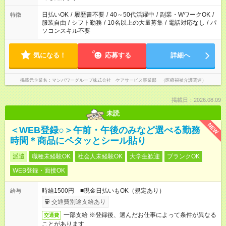
短時間・短期間の就業はご案内が難しい場合があります
日払いOK
/
履歴書不要
/
40～50代活躍中
/
副業・WワークOK
/
特徴
服装自由
/
シフト勤務
/
10名以上の大量募集
/
電話対応なし
/
パ
ソコンスキル不要
気になる！
応募する
詳細へ
掲載元企業名
マンパワーグループ株式会社 ケアサービス事業部 （医療福祉介護関連）
掲載日：2026.08.09
未読
NEW
＜WEB登録○＞午前・午後のみなど選べる勤務
時間＊商品にペタッとシール貼り
派遣
職種未経験OK
社会人未経験OK
大学生歓迎
ブランクOK
WEB登録・面接OK
時給1500円 ■現金日払いもOK（規定あり）
給与
交通費別途支給あり
一部支給 ※登録後、選んだお仕事によって条件が異なる
交通費
ことがあります