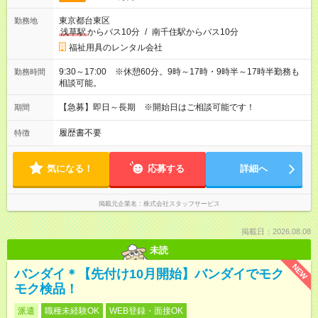
東京都台東区
勤務地
浅草駅
からバス10分
/
南千住駅からバス10分
福祉用具のレンタル会社
9:30～17:00 ※休憩60分。9時～17時・9時半～17時半勤務も
勤務時間
相談可能。
【急募】即日～長期 ※開始日はご相談可能です！
期間
履歴書不要
特徴
気になる！
応募する
詳細へ
掲載元企業名
株式会社スタッフサービス
掲載日：2026.08.08
未読
NEW
バンダイ＊【先付け10月開始】バンダイでモク
モク検品！
派遣
職種未経験OK
WEB登録・面接OK