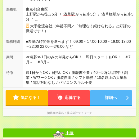
東京都台東区
勤務地
上野駅から徒歩5分
/
浅草駅
から徒歩5分
/
浅草橋駅から徒歩5
分
/
…
大手物流会社（年齢不問／「無理なく続けられる」と好評の
職場です！）
■希望の時間帯を選べます！ 09:00～17:00 10:00～19:00 13:00
勤務時間
～22:00 22:00～翌6:00 など
≪急募≫1日のみの単発からOK！ 即日スタートもOK！ ＃7
期間
月～ ＃8月～
週1日からOK
/
日払いOK
/
履歴書不要
/
40～50代活躍中
/
副
特徴
業・WワークOK
/
服装自由
/
シフト勤務
/
10名以上の大量募
集
/
電話対応なし
/
パソコンスキル不要
気になる！
応募する
詳細へ
掲載元企業名
株式会社マイワーク
未読