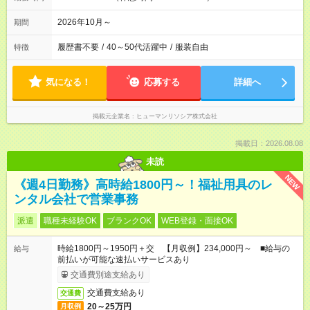
2026年10月～
期間
履歴書不要
/
40～50代活躍中
/
服装自由
特徴
気になる！
応募する
詳細へ
掲載元企業名
ヒューマンリソシア株式会社
掲載日：2026.08.08
未読
NEW
《週4日勤務》高時給1800円～！福祉用具のレ
ンタル会社で営業事務
派遣
職種未経験OK
ブランクOK
WEB登録・面接OK
時給1800円～1950円＋交 【月収例】234,000円～ ■給与の
給与
前払いが可能な速払いサービスあり
交通費別途支給あり
交通費支給あり
交通費
20～25万円
月収例