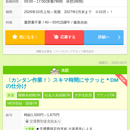
09:00～17:00(実働7時間 休憩1時間)
勤務時間
2026年10月上旬～長期 2027年2月末まで ※10月～！
期間
履歴書不要
/
40～50代活躍中
/
服装自由
特徴
気になる！
応募する
詳細へ
掲載元企業名
パーソルテンプスタッフ株式会社
掲載日：2026.08.07
未読
NEW
〈カンタン作業！〉スキマ時間にサクッと＊DM
の仕分け
派遣
職種未経験OK
社会人未経験OK
大学生歓迎
ブランクOK
WEB登録・面接OK
時給1,500円～1,875円
給与
交通費別途支給あり
■ 交通費規定内支給 ※派遣先による
交通費