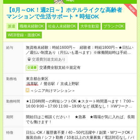
NEW
【8月～OK！週2日～】ホテルライクな高齢者
マンションで生活サポート＊時短OK
派遣
職種未経験OK
社会人未経験OK
大学生歓迎
ブランクOK
WEB登録・面接OK
無資格未経験：時給1600円～ 経験者：時給1800円～★日払い
給与
／週払い制度あり（月払いも選べます）※稼働開始時は手続き完
了次第のお支払いとなります。
交通費別途支給あり
交通費全額支給※規定有
交通費
東京都台東区
勤務地
浅草駅
/
鶯谷駅
/
京成上野駅
＜シニア向けマンション＞
★1日6時間～の時短シフトOK ★スタート時間選べます！ 7:00～
勤務時間
16:00 9:00～17:00 11:00～19:00 など 残業なし！ ※Wワークの
場合、他のお仕事と合わせ週40時間超の就業はご案内できませ
ん ※法令に基づき、週20時間以上勤務は社会保険への加入対象
開始日はご相談ください！ ★急募 ★職場が気に入れば、長期
期間
となります ※労働者派遣法（日雇い派遣の原則禁止）により、
でも働けます！
短時間・短期間の就業はご案内が難しい場合があります
日払いOK
/
履歴書不要
/
40～50代活躍中
/
副業・WワークOK
/
特徴
服装自由
/
シフト勤務
/
10名以上の大量募集
/
電話対応なし
/
パ