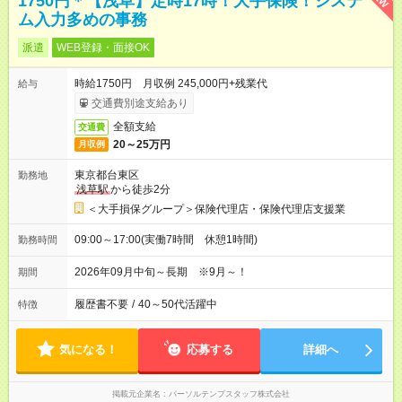
1750円＊【浅草】定時17時！大手保険！システ
ム入力多めの事務
派遣
WEB登録・面接OK
時給1750円 月収例 245,000円+残業代
給与
交通費別途支給あり
全額支給
交通費
20～25万円
月収例
東京都台東区
勤務地
浅草駅
から徒歩2分
＜大手損保グループ＞保険代理店・保険代理店支援業
09:00～17:00(実働7時間 休憩1時間)
勤務時間
2026年09月中旬～長期 ※9月～！
期間
履歴書不要
/
40～50代活躍中
特徴
気になる！
応募する
詳細へ
掲載元企業名
パーソルテンプスタッフ株式会社