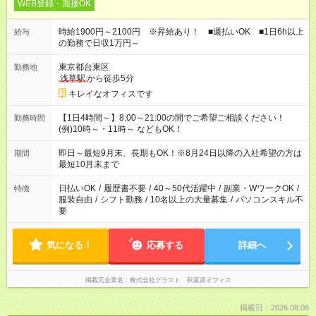
WEB登録・面接OK
時給1900円～2100円 ※昇給あり！ ■週払いOK ■1日6h以上
給与
の勤務で日収1万円～
東京都台東区
勤務地
浅草駅
から徒歩5分
キレイなオフィスです
【1日4時間～】8:00～21:00の間でご希望ご相談ください！
勤務時間
(例)10時～・11時～ などもOK！
即日～最短9月末、長期もOK！※8月24日以降の入社希望の方は
期間
最短10月末まで
日払いOK
/
履歴書不要
/
40～50代活躍中
/
副業・WワークOK
/
特徴
服装自由
/
シフト勤務
/
10名以上の大量募集
/
パソコンスキル不
要
気になる！
応募する
詳細へ
掲載元企業名
株式会社グラスト 秋葉原オフィス
掲載日：2026.08.08