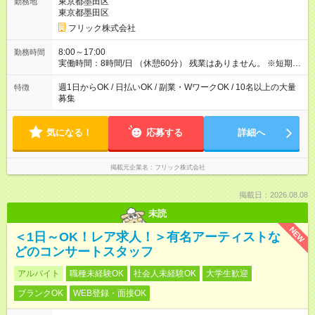
東京都墨田区
勤務地
東京都墨田区
フリック株式会社
8:00～17:00
勤務時間
実働時間：8時間/日 （休憩60分） 残業はありません。 ※短期の
募集は行っておりません。予めご了承くださいませ。
週1日からOK / 日払いOK / 副業・WワークOK / 10名以上の大量
特徴
募集
気になる！
応募する
詳細へ
掲載元企業名
フリック株式会社
掲載日：2026.08.08
未読
NEW
＜1日～OK！レア求人！＞有名アーティストな
どのコンサートスタッフ
アルバイト
職種未経験OK
社会人未経験OK
大学生歓迎
ブランクOK
WEB登録・面接OK