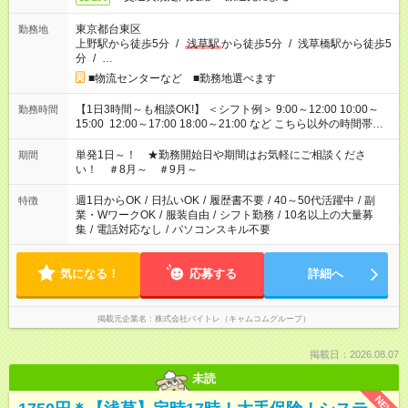
東京都台東区
勤務地
上野駅から徒歩5分
/
浅草駅
から徒歩5分
/
浅草橋駅から徒歩5
分
/
…
■物流センターなど ■勤務地選べます
【1日3時間～も相談OK!】 ＜シフト例＞ 9:00～12:00 10:00～
勤務時間
15:00 12:00～17:00 18:00～21:00 など こちら以外の時間帯も
お気軽にご相談ください！
単発1日～！ ★勤務開始日や期間はお気軽にご相談くださ
期間
い！ ＃8月～ ＃9月～
週1日からOK
/
日払いOK
/
履歴書不要
/
40～50代活躍中
/
副
特徴
業・WワークOK
/
服装自由
/
シフト勤務
/
10名以上の大量募
集
/
電話対応なし
/
パソコンスキル不要
気になる！
応募する
詳細へ
掲載元企業名
株式会社バイトレ（キャムコムグループ）
掲載日：2026.08.07
未読
NEW