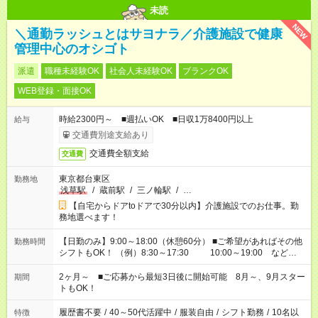
未読
NEW
＼通勤ラッシュとはサヨナラ／介護施設で健康
管理中心のオシゴト
派遣
職種未経験OK
社会人未経験OK
ブランクOK
WEB登録・面接OK
時給2300円～ ■週払いOK ■日収1万8400円以上
給与
交通費別途支給あり
交通費全額支給
交通費
東京都台東区
勤務地
浅草駅
/
蔵前駅
/
三ノ輪駅
/
…
【自宅からドアtoドアで30分以内】介護施設でのお仕事。勤
務地選べます！
【日勤のみ】9:00～18:00（休憩60分） ■ご希望があればその他
勤務時間
シフトもOK！ （例）8:30～17:30 10:00～19:00 など
「家族とお休みを合わせたい」 「余裕を持って夕飯の準備がし
たい」 「できれば残業はしたくない」 など、ご希望があれば教
2ヶ月～ ■ご応募から最短3日後に開始可能 8月～、9月スター
期間
えてくださいね。 ※Wワーク希望の方へ 今ご覧のお仕事で希望
トもOK！
する勤務時間と、もう1つのお仕事の勤務時間。 合計で週40時
間を超える場合は応募できません
履歴書不要
/
40～50代活躍中
/
服装自由
/
シフト勤務
/
10名以
特徴