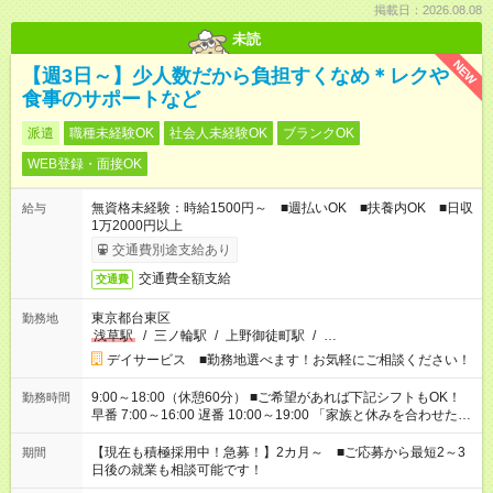
掲載日：2026.08.08
未読
NEW
【週3日～】少人数だから負担すくなめ＊レクや
食事のサポートなど
派遣
職種未経験OK
社会人未経験OK
ブランクOK
WEB登録・面接OK
無資格未経験：時給1500円～ ■週払いOK ■扶養内OK ■日収
給与
1万2000円以上
交通費別途支給あり
交通費全額支給
交通費
東京都台東区
勤務地
浅草駅
/
三ノ輪駅
/
上野御徒町駅
/
…
デイサービス ■勤務地選べます！お気軽にご相談ください！
9:00～18:00（休憩60分） ■ご希望があれば下記シフトもOK！
勤務時間
早番 7:00～16:00 遅番 10:00～19:00 「家族と休みを合わせた
い」 「余裕を持って夕飯の準備がしたい」 「できれば残業はし
たくない」 など、ご希望を教えてくださいね。 ※Wワーク希望
【現在も積極採用中！急募！】2カ月～ ■ご応募から最短2～3
期間
の方へ 今ご覧のお仕事で希望する勤務時間と、もう1つのお仕事
日後の就業も相談可能です！
の勤務時間。 合計で週40時間を超える場合は応募できません。