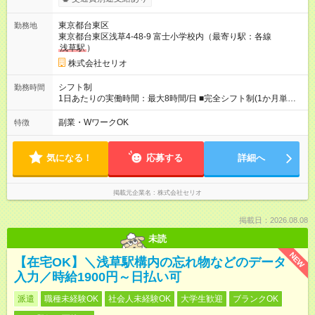
期間あり 試用期間の長さ：3ヶ月 雇用形態、給与は本採用時と
同じです。
東京都台東区
勤務地
東京都台東区浅草4-48-9 富士小学校内（最寄り駅：各線
浅草駅
）
株式会社セリオ
シフト制
勤務時間
1日あたりの実働時間：最大8時間/日 ■完全シフト制(1か月単位)
月～土(週2～ok) <平日> 12:00～19:00(内実働5～6時間) ※基本
は13:15~の勤務です。 ＜土曜・長期休暇中＞ 8:00～19:00(内実
副業・WワークOK
特徴
働4～8時間)
気になる！
応募する
詳細へ
掲載元企業名
株式会社セリオ
掲載日：2026.08.08
未読
NEW
【在宅OK】＼浅草駅構内の忘れ物などのデータ
入力／時給1900円～日払い可
派遣
職種未経験OK
社会人未経験OK
大学生歓迎
ブランクOK