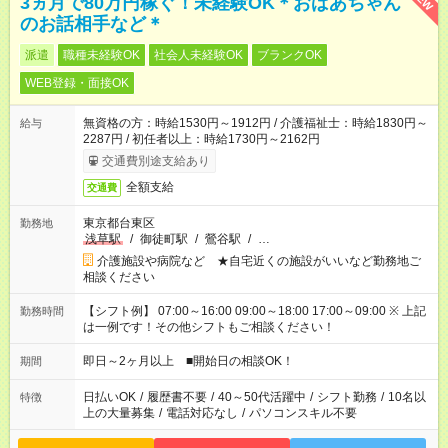
3ヵ月で80万円稼ぐ！未経験OK＊おばあちゃん
のお話相手など＊
派遣
職種未経験OK
社会人未経験OK
ブランクOK
WEB登録・面接OK
無資格の方：時給1530円～1912円 / 介護福祉士：時給1830円～
給与
2287円 / 初任者以上：時給1730円～2162円
交通費別途支給あり
全額支給
交通費
東京都台東区
勤務地
浅草駅
/
御徒町駅
/
鶯谷駅
/
…
介護施設や病院など ★自宅近くの施設がいいなど勤務地ご
相談ください
【シフト例】 07:00～16:00 09:00～18:00 17:00～09:00 ※ 上記
勤務時間
は一例です！その他シフトもご相談ください！
即日～2ヶ月以上 ■開始日の相談OK！
期間
日払いOK
/
履歴書不要
/
40～50代活躍中
/
シフト勤務
/
10名以
特徴
上の大量募集
/
電話対応なし
/
パソコンスキル不要