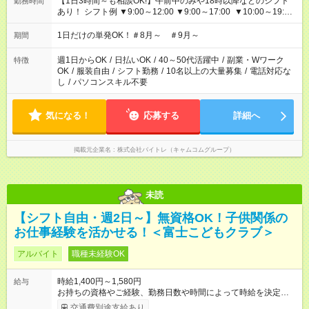
【1日3時間～も相談OK!】午前中のみや18時以降などのシフト
勤務時間
あり！ シフト例 ▼9:00～12:00 ▼9:00～17:00 ▼10:00～19:00
▼18:00～21:00
1日だけの単発OK！＃8月～ ＃9月～
期間
週1日からOK
/
日払いOK
/
40～50代活躍中
/
副業・Wワーク
特徴
OK
/
服装自由
/
シフト勤務
/
10名以上の大量募集
/
電話対応な
し
/
パソコンスキル不要
気になる！
応募する
詳細へ
掲載元企業名
株式会社バイトレ（キャムコムグループ）
未読
【シフト自由・週2日～】無資格OK！子供関係の
お仕事経験を活かせる！＜富士こどもクラブ＞
アルバイト
職種未経験OK
時給1,400円～1,580円
給与
お持ちの資格やご経験、勤務日数や時間によって時給を決定い
たします。 ★勤務手当1か月最大9000円あり 【試用期間】試用
交通費別途支給あり