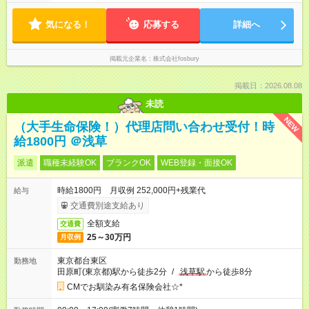
気になる！
応募する
詳細へ
掲載元企業名
株式会社fosbury
掲載日：2026.08.08
未読
NEW
（大手生命保険！）代理店問い合わせ受付！時
給1800円 ＠浅草
派遣
職種未経験OK
ブランクOK
WEB登録・面接OK
時給1800円 月収例 252,000円+残業代
給与
交通費別途支給あり
全額支給
交通費
25～30万円
月収例
東京都台東区
勤務地
田原町(東京都)駅から徒歩2分
/
浅草駅
から徒歩8分
CMでお馴染み有名保険会社☆*