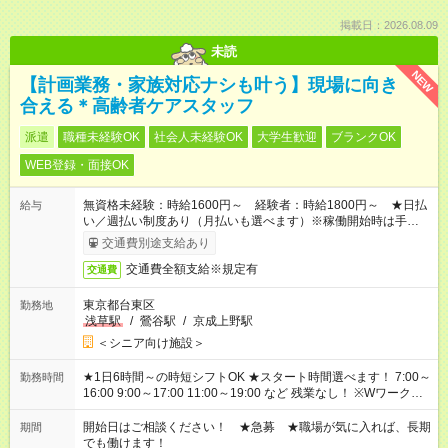
掲載日：2026.08.09
未読
NEW
【計画業務・家族対応ナシも叶う】現場に向き
合える＊高齢者ケアスタッフ
派遣
職種未経験OK
社会人未経験OK
大学生歓迎
ブランクOK
WEB登録・面接OK
無資格未経験：時給1600円～ 経験者：時給1800円～ ★日払
給与
い／週払い制度あり（月払いも選べます）※稼働開始時は手続き
完了次第のお支払いとなります。
交通費別途支給あり
交通費全額支給※規定有
交通費
東京都台東区
勤務地
浅草駅
/
鶯谷駅
/
京成上野駅
＜シニア向け施設＞
★1日6時間～の時短シフトOK ★スタート時間選べます！ 7:00～
勤務時間
16:00 9:00～17:00 11:00～19:00 など 残業なし！ ※Wワークの
場合、他のお仕事と合わせ週40時間超の就業はご案内できませ
ん ※法令に基づき、週20時間以上勤務は社会保険への加入対象
開始日はご相談ください！ ★急募 ★職場が気に入れば、長期
期間
となります ※労働者派遣法（日雇い派遣の原則禁止）により、
でも働けます！