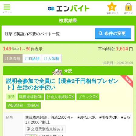
0
メニュー
気になる！
ログイン
検索結果
条件の変更
浅草で英語力不要のバイト一覧
149
1,614
件中
1
～
50
件表示
平均時給:
円
新着順
時給順
人気順
掲載日：2026.08.09
未読
NEW
説明会参加で全員に【現金2千円相当プレゼン
ト】生活のお手伝い
派遣
職種未経験OK
社会人未経験OK
ブランクOK
WEB登録・面接OK
無資格未経験：時給1500円～ ■週払いOK ■扶養内OK ■日収
給与
1万2000円以上
交通費別途支給あり