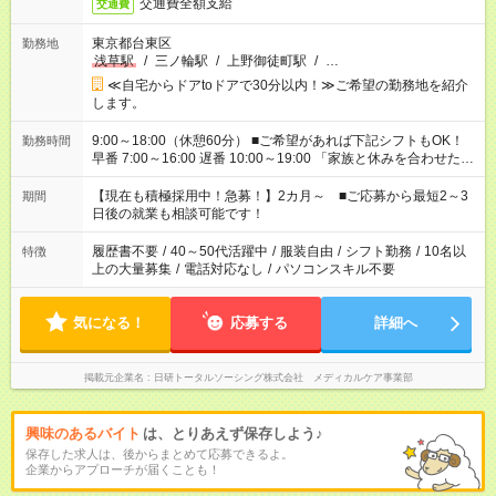
交通費全額支給
交通費
東京都台東区
勤務地
浅草駅
/
三ノ輪駅
/
上野御徒町駅
/
…
≪自宅からドアtoドアで30分以内！≫ご希望の勤務地を紹介
します。
9:00～18:00（休憩60分） ■ご希望があれば下記シフトもOK！
勤務時間
早番 7:00～16:00 遅番 10:00～19:00 「家族と休みを合わせた
い」 「余裕を持って夕飯の準備がしたい」 「できれば残業はし
たくない」 など、ご希望を教えてくださいね。 ※Wワーク希望
【現在も積極採用中！急募！】2カ月～ ■ご応募から最短2～3
期間
の方へ 今ご覧のお仕事で希望する勤務時間と、もう1つのお仕事
日後の就業も相談可能です！
の勤務時間。 合計で週40時間を超える場合は応募できません。
履歴書不要
/
40～50代活躍中
/
服装自由
/
シフト勤務
/
10名以
特徴
上の大量募集
/
電話対応なし
/
パソコンスキル不要
気になる！
応募する
詳細へ
掲載元企業名
日研トータルソーシング株式会社 メディカルケア事業部
興味のあるバイト
は、とりあえず保存しよう♪
保存した求人は、後からまとめて応募できるよ。
企業からアプローチが届くことも！