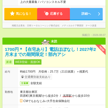
上の大量募集
/
パソコンスキル不要
気になる！
応募する
詳細へ
掲載元企業名
日研トータルソーシング株式会社 メディカルケア事業部 ナース派遣
掲載日：2026.08.07
未読
NEW
1700円＊【在宅あり】電話ほぼなし！2027年2
月末までの期間限定！部内アシ
派遣
WEB登録・面接OK
時給1700円 月収例：25.7万（21日就業）＋残業代
給与
交通費別途支給あり
全額支給
交通費
東京都台東区
勤務地
田原町(東京都)駅から徒歩2分
/
浅草駅
から徒歩10分
CMでもおなじみ♪大手生命保険会社