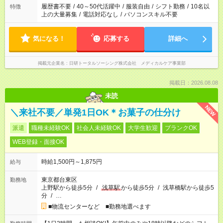
履歴書不要
/
40～50代活躍中
/
服装自由
/
シフト勤務
/
10名以
特徴
上の大量募集
/
電話対応なし
/
パソコンスキル不要
気になる！
応募する
詳細へ
掲載元企業名
日研トータルソーシング株式会社 メディカルケア事業部
掲載日：2026.08.08
未読
NEW
＼来社不要／単発1日OK＊お菓子の仕分け
派遣
職種未経験OK
社会人未経験OK
大学生歓迎
ブランクOK
WEB登録・面接OK
時給1,500円～1,875円
給与
東京都台東区
勤務地
上野駅から徒歩5分
/
浅草駅
から徒歩5分
/
浅草橋駅から徒歩5
分
/
…
■物流センターなど ■勤務地選べます