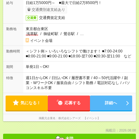
日給1万5000円～ ■最大で日給2万8500円！
給与
交通費別途支給あり
交通費規定支給
交通費
東京都台東区
勤務地
浅草駅
/
御徒町駅
/
鶯谷駅
/
…
イベント会場
＜シフト例＞ いろいろなシフトで働けます！ ■7:00-24:00
勤務時間
■8:00-21:00 ■9:00-21:00 ■18:00-翌7:00 ■20:30-翌11:00 など
単発1日～OK!
期間
週1日からOK
/
日払いOK
/
履歴書不要
/
40～50代活躍中
/
副
特徴
業・WワークOK
/
服装自由
/
シフト勤務
/
電話対応なし
/
パソ
コンスキル不要
気になる！
応募する
詳細へ
掲載元企業名
株式会社シアーズ 【イベント】
掲載日：2026.08.08
未読