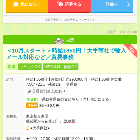
気になる！
応募する
詳細へ
掲載元企業名
株式会社ニッソーネット
掲載日：2026.08.08
未読
NEW
＜10月スタート＞時給1850円！大手商社で輸入
メール対応など／貿易事務
派遣
ブランクOK
WEB登録・面接OK
時給1,850円【月収例】約293,000円（時給1,850円×実働
給与
7.50h×21日+残業1h）+交通費
交通費別途支給あり
○通勤交通費の支給あり（当社規定による）
交通費
25～30万円
月収例
東京都台東区
勤務地
蔵前駅から徒歩2分
/
浅草駅
●大手商社●
★9:00～17:30（休憩時間 12:00～13:00）
勤務時間