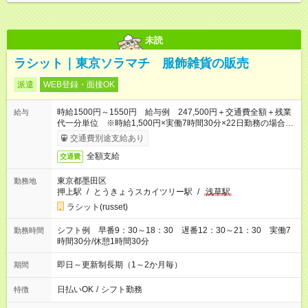
未読
ラシット｜東京ソラマチ 服飾雑貨の販売
派遣
WEB登録・面接OK
時給1500円～1550円 給与例 247,500円＋交通費全額＋残業
給与
代一分単位 ※時給1,500円×実働7時間30分×22日勤務の場合。
お時給は一例です。ご経験により異なります。
交通費別途支給あり
全額支給
交通費
東京都墨田区
勤務地
押上駅
/
とうきょうスカイツリー駅
/
浅草駅
ラシット(russet)
シフト例 早番9：30～18：30 遅番12：30～21：30 実働7
勤務時間
時間30分/休憩1時間30分
即日～更新制長期（1～2か月毎）
期間
日払いOK
/
シフト勤務
特徴