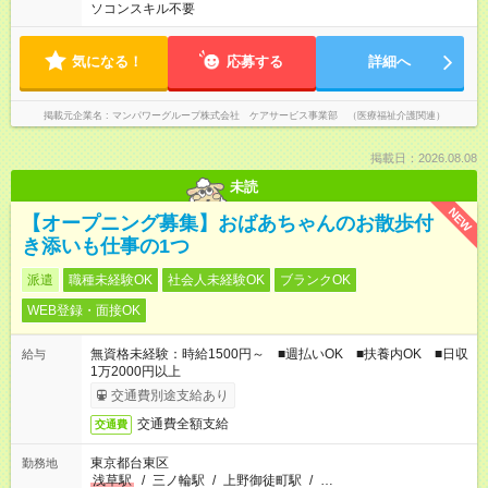
ソコンスキル不要
気になる！
応募する
詳細へ
掲載元企業名
マンパワーグループ株式会社 ケアサービス事業部 （医療福祉介護関連）
掲載日：2026.08.08
未読
NEW
【オープニング募集】おばあちゃんのお散歩付
き添いも仕事の1つ
派遣
職種未経験OK
社会人未経験OK
ブランクOK
WEB登録・面接OK
無資格未経験：時給1500円～ ■週払いOK ■扶養内OK ■日収
給与
1万2000円以上
交通費別途支給あり
交通費全額支給
交通費
東京都台東区
勤務地
浅草駅
/
三ノ輪駅
/
上野御徒町駅
/
…