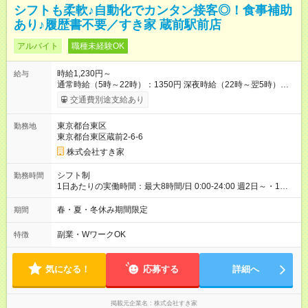
シフトも柔軟♪自動化でカンタン接客◎！食事補助
あり♪履歴書不要／すき家 蔵前駅前店
アルバイト
職種未経験OK
時給1,230円～
給与
通常時給（5時～22時）：1350円 深夜時給（22時～翌5時）：
1688円 高校生時給：1230円 【特別手当】早朝手当（5：00-9：
交通費別途支給あり
00）時給+150円 【試用期間】試用期間あり 試用期間の長さ：1
ヶ月 雇用形態、給与は本採用時と同じです。 試用期間の実態は
東京都台東区
勤務地
30日（※条件変更なし）ですが、切り上げで一ヶ月とさせてい
東京都台東区蔵前2-6-6
ただきます。 研修制度あり：15時間(研修中も同時給）
株式会社すき家
シフト制
勤務時間
1日あたりの実働時間：最大8時間/日 0:00-24:00 週2日～・1日
2h～OK ＜シフト例＞ 〇朝帯 5:00-9:00 〇昼帯 9:00-14:00 〇午
後帯 14:00-18:00 〇夜帯 18:00-22:00 〇深夜帯 22:00-翌5:00 基
春・夏・冬休み期間限定
期間
本は固定シフトですが家庭の都合などイレギュラーには対応し
ます♪
副業・WワークOK
特徴
気になる！
応募する
詳細へ
掲載元企業名
株式会社すき家