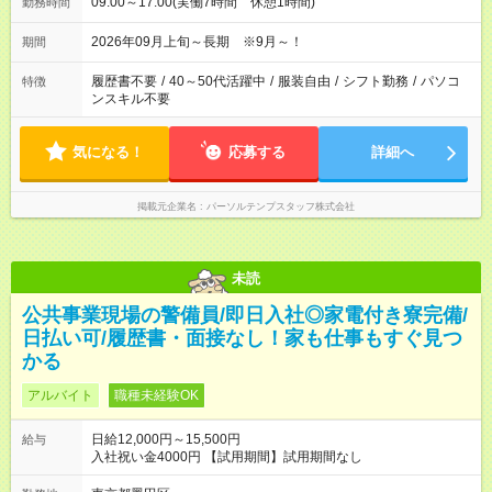
09:00～17:00(実働7時間 休憩1時間)
勤務時間
2026年09月上旬～長期 ※9月～！
期間
履歴書不要
/
40～50代活躍中
/
服装自由
/
シフト勤務
/
パソコ
特徴
ンスキル不要
気になる！
応募する
詳細へ
掲載元企業名
パーソルテンプスタッフ株式会社
未読
公共事業現場の警備員/即日入社◎家電付き寮完備/
日払い可/履歴書・面接なし！家も仕事もすぐ見つ
かる
アルバイト
職種未経験OK
日給12,000円～15,500円
給与
入社祝い金4000円 【試用期間】試用期間なし