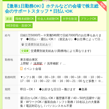
NEW
【激単1日勤務OK!】ホテルなどの会場で株主総
会のサポートスタッフ＊日払いOK
派遣
職種未経験OK
社会人未経験OK
大学生歓迎
ブランクOK
WEB登録・面接OK
日給1万5000円～※実働5時間で日給7000円のお仕事もありま
給与
す ◆日払い・週払いOK！（規定あり）◆お仕事によって日給も
異なります
交通費別途支給あり
交通費別途支給あり(勤務地により異なります)
交通費
東京都台東区
勤務地
上野駅
/
浅草駅
/
浅草橋駅
/
…
イベント会場
▼シフト例 ・08：00～19：00 ・09：00～18：00 ・10：00～
勤務時間
17：00 ・13：00～22：00 ・16：00～21：00 など多数！ ※お
仕事により勤務時間が異なります
即日～OK！ ◆お好きな日1日～働けます ◆急募
期間
週1日からOK
/
日払いOK
/
履歴書不要
/
40～50代活躍中
/
副
特徴
業・WワークOK
/
服装自由
/
シフト勤務
/
10名以上の大量募
集
/
電話対応なし
/
パソコンスキル不要