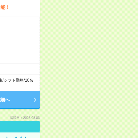
可能！
由
/
シフト勤務
/
10名
細へ
掲載日：2026.08.03