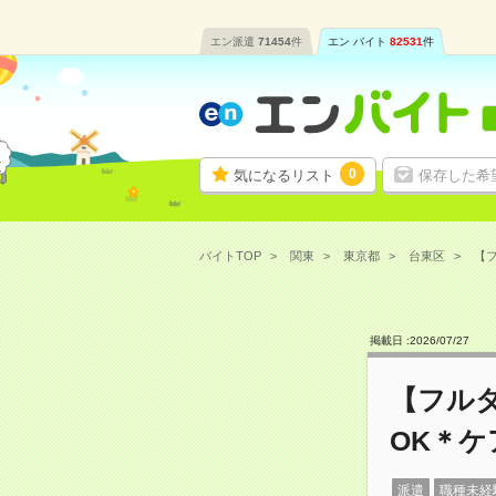
エン派遣
71454
件
エン バイト
82531
件
0
気になるリスト
保存した希
バイトTOP
関東
東京都
台東区
【フ
掲載日 :
2026
/
07
/
27
【フル
OK＊
派遣
職種未経