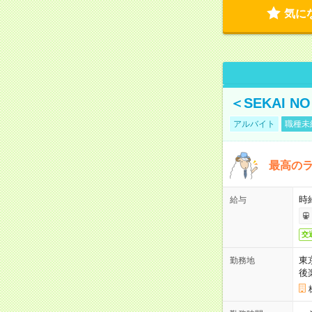
気に
＜SEKAI 
アルバイト
職種未
最高のラ
時
給与
交
東
勤務地
後