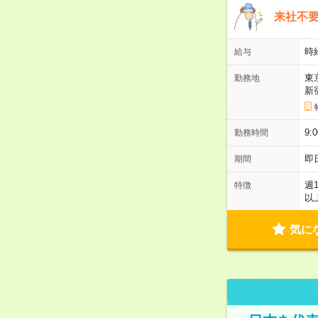
来社不要
時
給与
東
勤務地
新
9:
勤務時間
即
期間
週
特徴
以
気に