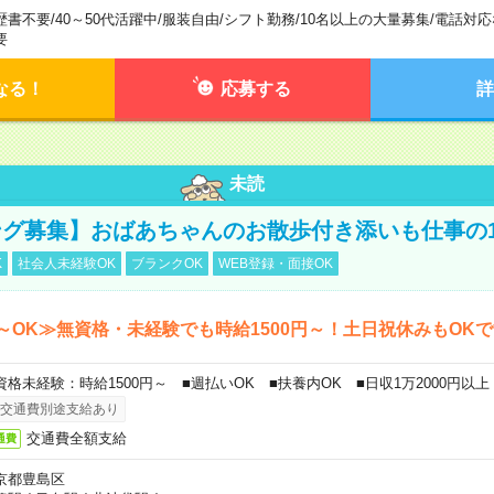
歴書不要
/
40～50代活躍中
/
服装自由
/
シフト勤務
/
10名以上の大量募集
/
電話対応
要
なる！
応募する
詳
未読
グ募集】おばあちゃんのお散歩付き添いも仕事の
K
社会人未経験OK
ブランクOK
WEB登録・面接OK
～OK≫無資格・未経験でも時給1500円～！土日祝休みもOK
資格未経験：時給1500円～ ■週払いOK ■扶養内OK ■日収1万2000円以上
交通費別途支給あり
交通費全額支給
通費
京都豊島区