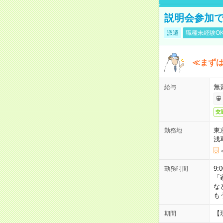
説明会参加で
派遣
職種未経験O
≪まずは
無
給与
交
東
勤務地
浅
9:
勤務時間
「
な
も
【
期間