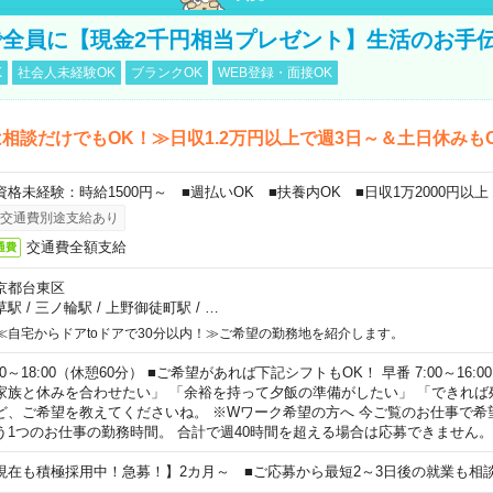
全員に【現金2千円相当プレゼント】生活のお手
K
社会人未経験OK
ブランクOK
WEB登録・面接OK
相談だけでもOK！≫日収1.2万円以上で週3日～＆土日休みも
資格未経験：時給1500円～ ■週払いOK ■扶養内OK ■日収1万2000円以上
交通費別途支給あり
交通費全額支給
通費
京都台東区
草駅
/
三ノ輪駅
/
上野御徒町駅
/
…
≪自宅からドアtoドアで30分以内！≫ご希望の勤務地を紹介します。
00～18:00（休憩60分） ■ご希望があれば下記シフトもOK！ 早番 7:00～16:00 遅
家族と休みを合わせたい」 「余裕を持って夕飯の準備がしたい」 「できれば
ど、ご希望を教えてくださいね。 ※Wワーク希望の方へ 今ご覧のお仕事で希
う1つのお仕事の勤務時間。 合計で週40時間を超える場合は応募できません。
現在も積極採用中！急募！】2カ月～ ■ご応募から最短2～3日後の就業も相