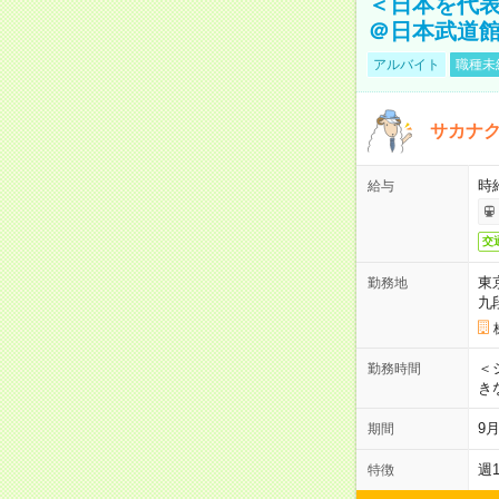
＜日本を代
＠日本武道
アルバイト
職種未
サカナク
時
給与
交
東
勤務地
九
＜シ
勤務時間
き
9
期間
週
特徴