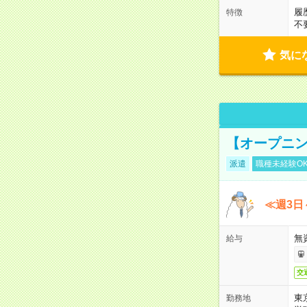
履
特徴
不
気に
【オープニン
派遣
職種未経験O
≪週3日
無
給与
交
東
勤務地