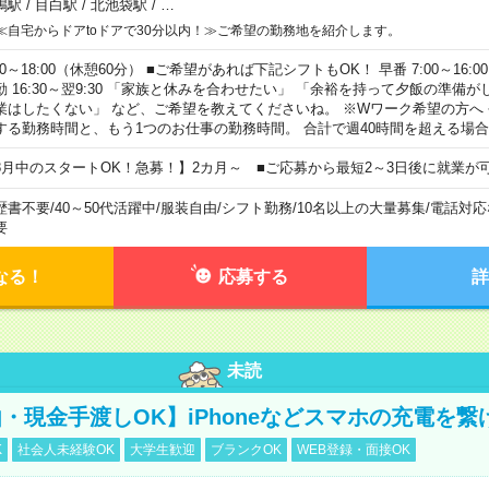
鴨駅
/
目白駅
/
北池袋駅
/
…
≪自宅からドアtoドアで30分以内！≫ご希望の勤務地を紹介します。
00～18:00（休憩60分） ■ご希望があれば下記シフトもOK！ 早番 7:00～16:00 遅
勤 16:30～翌9:30 「家族と休みを合わせたい」 「余裕を持って夕飯の準備
業はしたくない」 など、ご希望を教えてくださいね。 ※Wワーク希望の方へ
する勤務時間と、もう1つのお仕事の勤務時間。 合計で週40時間を超える場
8月中のスタートOK！急募！】2カ月～ ■ご応募から最短2～3日後に就業が
歴書不要
/
40～50代活躍中
/
服装自由
/
シフト勤務
/
10名以上の大量募集
/
電話対応
要
なる！
応募する
詳
未読
・現金手渡しOK】iPhoneなどスマホの充電を繋
K
社会人未経験OK
大学生歓迎
ブランクOK
WEB登録・面接OK