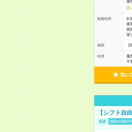
巣
9:
勤務時間
夜
残
望
【
期間
履
特徴
不
気に
【シフト自由
派遣
職種未経験O