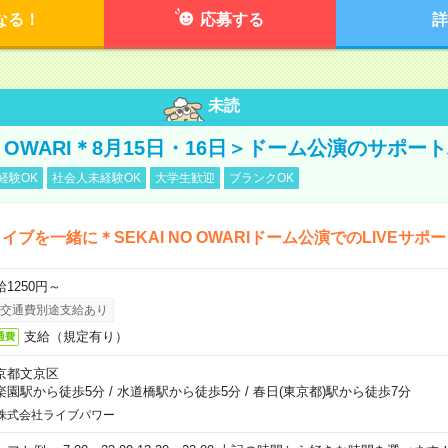
なる！
応募する
詳
未読
NO OWARI＊8月15日・16日＞ドーム公演のサポー
経験OK
社会人未経験OK
大学生歓迎
ブランクOK
イブを一緒に＊SEKAI NO OWARIドーム公演でのLIVEサポ
給1250円～
交通費別途支給あり
支給（規定有り）
通費
京都文京区
楽園駅から徒歩5分
/
水道橋駅から徒歩5分
/
春日(東京都)駅から徒歩7分
株式会社ライブパワー