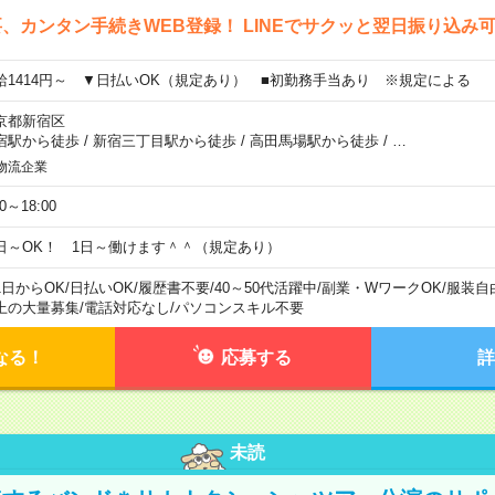
、カンタン手続きWEB登録！ LINEでサクッと翌日振り込み
給1414円～ ▼日払いOK（規定あり） ■初勤務手当あり ※規定による
京都新宿区
宿駅から徒歩
/
新宿三丁目駅から徒歩
/
高田馬場駅から徒歩
/
…
物流企業
00～18:00
日～OK！ 1日～働けます＾＾（規定あり）
1日からOK
/
日払いOK
/
履歴書不要
/
40～50代活躍中
/
副業・WワークOK
/
服装自
上の大量募集
/
電話対応なし
/
パソコンスキル不要
なる！
応募する
詳
未読