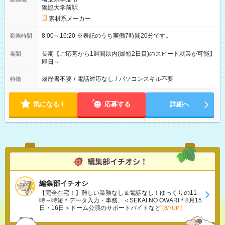
獨協大学前駅
素材系メーカー
8:00～16:20 ※表記のうち実働7時間20分です。
勤務時間
長期【ご応募から1週間以内(最短2日目)のスピード就業が可能】
期間
即日～
履歴書不要
/
電話対応なし
/
パソコンスキル不要
特徴
気になる！
応募する
詳細へ
編集部イチオシ
【完全在宅！】難しい業務なし＆電話なし！ゆっくりの11
時～時短＊データ入力・事務、＜SEKAI NO OWARI＊8月15
日・16日＞ドーム公演のサポートバイトなど
(8/7UP!)