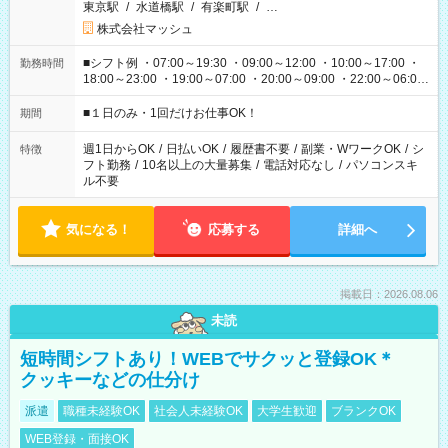
東京駅
/
水道橋駅
/
有楽町駅
/
…
株式会社マッシュ
■シフト例 ・07:00～19:30 ・09:00～12:00 ・10:00～17:00 ・
勤務時間
18:00～23:00 ・19:00～07:00 ・20:00～09:00 ・22:00～06:00
etc ★最短で3時間で5,120円のお仕事から 15時間で2万円近く稼
げるお仕事も！ ご希望のお時間に合わせてご紹介！ ※シフトは
■１日のみ・1回だけお仕事OK！
期間
現場によって異なります。 ※勿論、休憩時間はあるのでご安心
ください！
週1日からOK
/
日払いOK
/
履歴書不要
/
副業・WワークOK
/
シ
特徴
フト勤務
/
10名以上の大量募集
/
電話対応なし
/
パソコンスキ
ル不要
気になる！
応募する
詳細へ
掲載日：2026.08.06
未読
短時間シフトあり！WEBでサクッと登録OK＊
クッキーなどの仕分け
派遣
職種未経験OK
社会人未経験OK
大学生歓迎
ブランクOK
WEB登録・面接OK