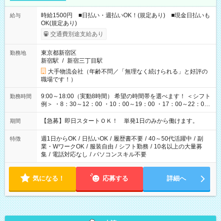
時給1500円 ■日払い・週払いOK！(規定あり) ■現金日払いも
給与
OK(規定あり)
交通費別途支給あり
東京都新宿区
勤務地
新宿駅
/
新宿三丁目駅
大手物流会社（年齢不問／「無理なく続けられる」と好評の
職場です！）
9:00～18:00（実動8時間） 希望の時間帯を選べます！ ＜シフト
勤務時間
例＞ ・8：30～12：00 ・10：00～19：00 ・17：00～22：00
・13：00～22：00 ・22：00～翌6：00 など
【急募】即日スタートＯＫ！ 単発1日のみから働けます。
期間
週1日からOK
/
日払いOK
/
履歴書不要
/
40～50代活躍中
/
副
特徴
業・WワークOK
/
服装自由
/
シフト勤務
/
10名以上の大量募
集
/
電話対応なし
/
パソコンスキル不要
気になる！
応募する
詳細へ