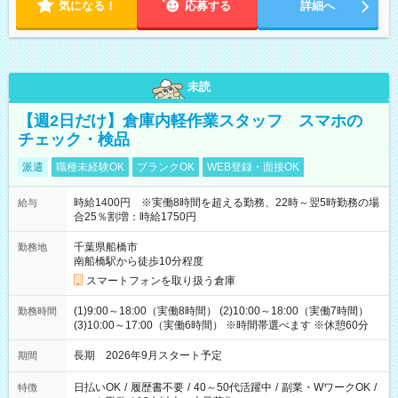
気になる！
応募する
詳細へ
未読
【週2日だけ】倉庫内軽作業スタッフ スマホの
チェック・検品
派遣
職種未経験OK
ブランクOK
WEB登録・面接OK
時給1400円 ※実働8時間を超える勤務、22時～翌5時勤務の場
給与
合25％割増：時給1750円
千葉県船橋市
勤務地
南船橋駅から徒歩10分程度
スマートフォンを取り扱う倉庫
(1)9:00～18:00（実働8時間） (2)10:00～18:00（実働7時間）
勤務時間
(3)10:00～17:00（実働6時間） ※時間帯選べます ※休憩60分
長期 2026年9月スタート予定
期間
日払いOK
/
履歴書不要
/
40～50代活躍中
/
副業・WワークOK
/
特徴