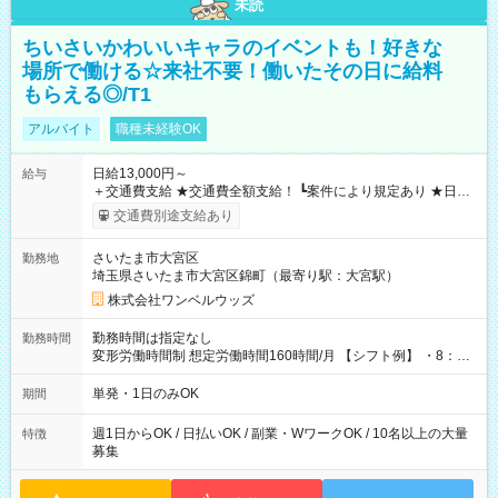
未読
ちいさいかわいいキャラのイベントも！好きな
場所で働ける☆来社不要！働いたその日に給料
もらえる◎/T1
アルバイト
職種未経験OK
日給13,000円～
給与
＋交通費支給 ★交通費全額支給！ ┗案件により規定あり ★日払
いOK！（規定あり） ┗働いたその日に現金GET♪ お仕事後はコ
交通費別途支給あり
ンビニATMから 日払い分を引き落とせます！ 【試用期間】試
用期間なし
さいたま市大宮区
勤務地
埼玉県さいたま市大宮区錦町（最寄り駅：大宮駅）
株式会社ワンベルウッズ
勤務時間は指定なし
勤務時間
変形労働時間制 想定労働時間160時間/月 【シフト例】 ・8：00
～21：00
単発・1日のみOK
期間
週1日からOK / 日払いOK / 副業・WワークOK / 10名以上の大量
特徴
募集