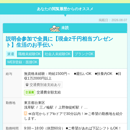
あなたの閲覧履歴からのオススメ
掲載日：2026.08.07
未読
説明会参加で全員に【現金2千円相当プレゼン
ト】生活のお手伝い
派遣
職種未経験OK
社会人未経験OK
ブランクOK
WEB登録・面接OK
無資格未経験：時給1500円～ ■週払いOK ■扶養内OK ■日
給与
収1万2000円以上
交通費別途支給あり
交通費全額支給
交通費
東京都台東区
勤務地
浅草駅
/
三ノ輪駅
/
上野御徒町駅
/
…
≪自宅からドアtoドアで30分以内！≫ご希望の勤務地を紹介
します。
9:00～18:00（休憩60分） ■ご希望があれば下記シフトもOK！
勤務時間