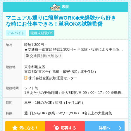
未読
マニュアル通りに簡単WORK◆未経験から好き
な時にお仕事できる！単発OK◎試験監督
アルバイト
職種未経験OK
時給1,300円～
給与
★交通費一部支給 時給1,300円～ ※試験・役割により手当あり
※勤務回数により昇給あり 【即給（前払い）オプションあ
交通費別途支給あり
り！】 希望される場合、勤務から1週間ほどで給与の一部を受け
取れます。 ※手数料418円がかかります。 【過去試験日の収入
東京都足立区
勤務地
例】 ・河合塾模擬試験 8:30～17:30（休憩1時間） 時給1,300円
東京都足立区千住旭町（最寄り駅：北千住駅）
×8時間＝日収10,400円＋交通費 ※当日の役割により時給＋100
円の場合あり ・国家試験 7:00～13:30（休憩なし） 時給1,300
株式会社全国試験運営センター
円（役割手当＋100円）×6時間＝日収8,400円＋交通費 【試用期
間】試用期間なし
シフト制
勤務時間
1日あたりの実働時間：最大7時間/日 09：00～17：00 ※勤務時
間は 試験により異なります。
単発・1日のみOK / 短期（1ヶ月以内）
期間
週1日からOK / 副業・WワークOK / 10名以上の大量募集
特徴
気になる！
応募する
詳細へ