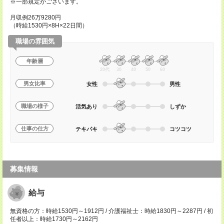
※一部規定がございます。
月収例26万9280円
（時給1530円×8H×22日間）
職場の雰囲気
年齢層
20代
30
40
50
60
男女比率
女性
男性
職場の様子
活気あり
しずか
仕事の仕方
テキパキ
コツコツ
募集情報
給与
無資格の方：時給1530円～1912円 / 介護福祉士：時給1830円～2287円 / 初
任者以上：時給1730円～2162円