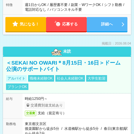
週1日からOK
/
履歴書不要
/
副業・WワークOK
/
シフト勤務
/
特徴
電話対応なし
/
パソコンスキル不要
気になる！
応募する
詳細へ
掲載日：2026.08.04
未読
＜SEKAI NO OWARI＊8月15日・16日＞ドーム
公演のサポートバイト
アルバイト
職種未経験OK
社会人未経験OK
大学生歓迎
ブランクOK
時給1250円～
給与
交通費別途支給あり
支給（規定有り）
交通費
東京都文京区
勤務地
後楽園駅から徒歩5分
/
水道橋駅から徒歩5分
/
春日(東京都)駅
から徒歩7分