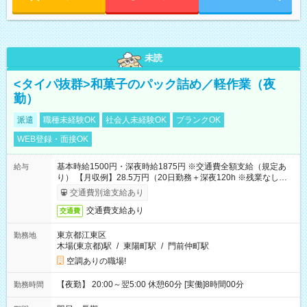
未読
<タイパ抜群>和菓子のパック詰め／軽作業（夜
勤）
派遣
職種未経験OK
社会人未経験OK
ブランクOK
WEB登録・面接OK
基本時給1500円・深夜時給1875円 ※交通費全額支給（規定あ
給与
り） 【月収例】28.5万円（20日勤務＋深夜120h ※残業なしの場
合）
交通費別途支給あり
交通費支給あり
交通費
東京都江東区
勤務地
木場(東京都)駅
/
東陽町駅
/
門前仲町駅
空調ありの職場!
【夜勤】 20:00～翌5:00 休憩60分 [実働]8時間00分
勤務時間