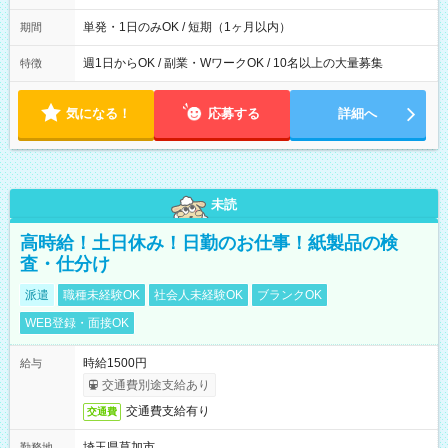
間は 試験により異なります。
単発・1日のみOK / 短期（1ヶ月以内）
期間
週1日からOK / 副業・WワークOK / 10名以上の大量募集
特徴
気になる！
応募する
詳細へ
未読
高時給！土日休み！日勤のお仕事！紙製品の検
査・仕分け
派遣
職種未経験OK
社会人未経験OK
ブランクOK
WEB登録・面接OK
時給1500円
給与
交通費別途支給あり
交通費支給有り
交通費
埼玉県草加市
勤務地