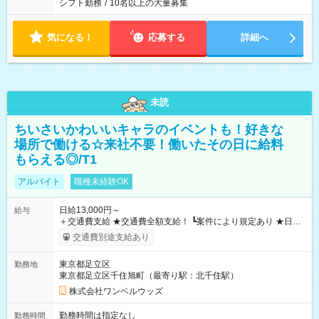
シフト勤務
/
10名以上の大量募集
気になる！
応募する
詳細へ
未読
ちいさいかわいいキャラのイベントも！好きな
場所で働ける☆来社不要！働いたその日に給料
もらえる◎/T1
アルバイト
職種未経験OK
日給13,000円～
給与
＋交通費支給 ★交通費全額支給！ ┗案件により規定あり ★日払
いOK！（規定あり） ┗働いたその日に現金GET♪ お仕事後はコ
交通費別途支給あり
ンビニATMから 日払い分を引き落とせます！ 【試用期間】試
用期間なし
東京都足立区
勤務地
東京都足立区千住旭町（最寄り駅：北千住駅）
株式会社ワンベルウッズ
勤務時間は指定なし
勤務時間