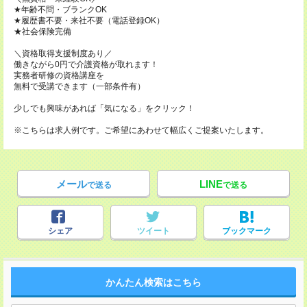
★年齢不問・ブランクOK
★履歴書不要・来社不要（電話登録OK）
★社会保険完備
＼資格取得支援制度あり／
働きながら0円で介護資格が取れます！
実務者研修の資格講座を
無料で受講できます（一部条件有）
少しでも興味があれば「気になる」をクリック！
※こちらは求人例です。ご希望にあわせて幅広くご提案いたします。
メール
LINE
で送る
で送る
シェア
ツイート
ブックマーク
かんたん検索はこちら