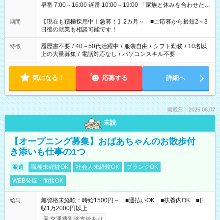
早番 7:00～16:00 遅番 10:00～19:00 「家族と休みを合わせた
い」 「余裕を持って夕飯の準備がしたい」 「できれば残業はし
たくない」 など、ご希望を教えてくださいね。 ※Wワーク希望
【現在も積極採用中！急募！】2カ月～ ■ご応募から最短2～3
期間
の方へ 今ご覧のお仕事で希望する勤務時間と、もう1つのお仕事
日後の就業も相談可能です！
の勤務時間。 合計で週40時間を超える場合は応募できません。
履歴書不要
/
40～50代活躍中
/
服装自由
/
シフト勤務
/
10名以
特徴
上の大量募集
/
電話対応なし
/
パソコンスキル不要
気になる！
応募する
詳細へ
掲載日：2026.08.07
未読
【オープニング募集】おばあちゃんのお散歩付
き添いも仕事の1つ
派遣
職種未経験OK
社会人未経験OK
ブランクOK
WEB登録・面接OK
無資格未経験：時給1500円～ ■週払いOK ■扶養内OK ■日
給与
収1万2000円以上
交通費別途支給あり