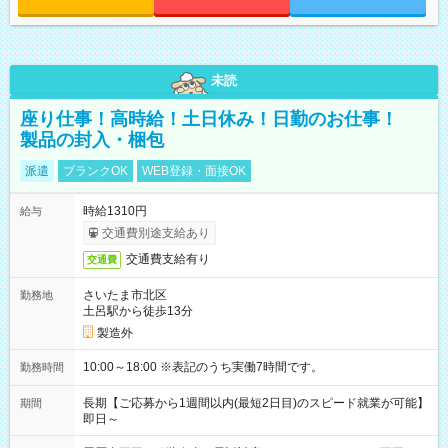
未読
座り仕事！高時給！土日休み！日勤のお仕事！
製品の封入・梱包
派遣
ブランクOK
WEB登録・面接OK
時給1310円
給与
交通費別途支給あり
交通費支給有り
交通費
さいたま市北区
勤務地
土呂駅から徒歩13分
製造外
10:00～18:00 ※表記のうち実働7時間です。
勤務時間
長期【ご応募から1週間以内(最短2日目)のスピード就業が可能】
期間
即日～