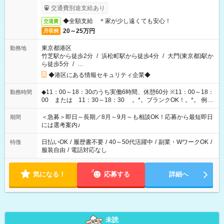
交通費別途支給あり
◆全額支給 ＊家が少し遠くても安心！
交通費
20～25万円
月収例
東京都港区
勤務地
竹芝駅から徒歩2分
/
浜松町駅から徒歩4分
/
大門(東京都)駅か
ら徒歩5分
/
…
◆港区にある情報セキュリティ企業◆
◆11：00～18：30のうち実働6時間、休憩60分 ※11：00～18：
勤務時間
00 または 11：30～18：30 。*。ブランクOK！。*。 例え
ば前職が、 在宅/財団法人/事務/コールセンター/受付/販売/カフェ
スタッフ スイーツ販売/ホテルフロント/化粧品販売/など 様々な
＜急募＞即日～長期／8月～9月～も相談OK！応募から最短即日
期間
業界から入社して活躍されています♪
には選考案内♪
日払いOK
/
履歴書不要
/
40～50代活躍中
/
副業・WワークOK
/
特徴
服装自由
/
電話対応なし
気になる！
応募する
詳細へ
未読