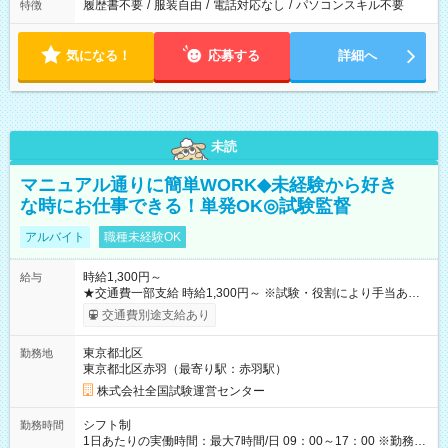
履歴書不要
/
服装自由
/
電話対応なし
/
パソコンスキル不要
特徴
気になる！
応募する
詳細へ
未読
マニュアル通りに簡単WORK◆未経験から好き
な時にお仕事できる！単発OK◎試験監督
アルバイト
職種未経験OK
時給1,300円～
給与
★交通費一部支給 時給1,300円～ ※試験・役割により手当あり
※勤務回数により昇給あり 【即給（前払い）オプションあ
交通費別途支給あり
り！】 希望される場合、勤務から1週間ほどで給与の一部を受け
取れます。 ※手数料418円がかかります。 【過去試験日の収入
東京都北区
勤務地
例】 ・河合塾模擬試験 8:30～17:30（休憩1時間） 時給1,300円
東京都北区赤羽（最寄り駅：赤羽駅）
×8時間＝日収10,400円＋交通費 ※当日の役割により時給＋100
円の場合あり ・国家試験 7:00～13:30（休憩なし） 時給1,300
株式会社全国試験運営センター
円（役割手当＋100円）×6時間＝日収8,400円＋交通費 【試用期
間】試用期間なし
シフト制
勤務時間
1日あたりの実働時間：最大7時間/日 09：00～17：00 ※勤務時