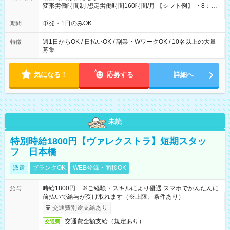
変形労働時間制 想定労働時間160時間/月 【シフト例】 ・8：00
～21：00
単発・1日のみOK
期間
週1日からOK / 日払いOK / 副業・WワークOK / 10名以上の大量
特徴
募集
気になる！
応募する
詳細へ
未読
特別時給1800円【ヴァレクストラ】短期スタッ
フ 日本橋
派遣
ブランクOK
WEB登録・面接OK
時給1800円 ※ご経験・スキルにより優遇 スマホでかんたんに
給与
前払いで給与が受け取れます（※上限、条件あり）
交通費別途支給あり
交通費全額支給（規定あり）
交通費