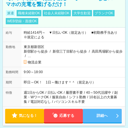
マホの充電を繋げるだけ！
派遣
職種未経験OK
社会人未経験OK
大学生歓迎
ブランクOK
WEB登録・面接OK
時給1414円～ ▼日払いOK（規定あり） ■初勤務手当あり
給与
※規定による
東京都新宿区
勤務地
新宿駅から徒歩
/
新宿三丁目駅から徒歩
/
高田馬場駅から徒歩
/
…
物流企業
9:00～18:00
勤務時間
即日～OK！ 1日～働けます＾＾（規定あり）
期間
週1日からOK
/
日払いOK
/
履歴書不要
/
40～50代活躍中
/
副
特徴
業・WワークOK
/
服装自由
/
シフト勤務
/
10名以上の大量募
集
/
電話対応なし
/
パソコンスキル不要
気になる！
応募する
詳細へ