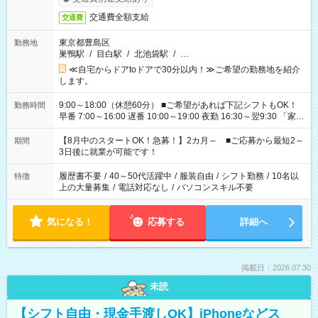
交通費全額支給
交通費
東京都豊島区
勤務地
巣鴨駅
/
目白駅
/
北池袋駅
/
…
≪自宅からドアtoドアで30分以内！≫ご希望の勤務地を紹介
します。
9:00～18:00（休憩60分） ■ご希望があれば下記シフトもOK！
勤務時間
早番 7:00～16:00 遅番 10:00～19:00 夜勤 16:30～翌9:30 「家族
と休みを合わせたい」 「余裕を持って夕飯の準備がしたい」
「できれば残業はしたくない」 など、ご希望を教えてください
【8月中のスタートOK！急募！】2カ月～ ■ご応募から最短2～
期間
ね。 ※Wワーク希望の方へ 今ご覧のお仕事で希望する勤務時間
3日後に就業が可能です！
と、もう1つのお仕事の勤務時間。 合計で週40時間を超える場
合は応募できません。
履歴書不要
/
40～50代活躍中
/
服装自由
/
シフト勤務
/
10名以
特徴
上の大量募集
/
電話対応なし
/
パソコンスキル不要
気になる！
応募する
詳細へ
掲載日：2026.07.30
未読
【シフト自由・現金手渡しOK】iPhoneなどス