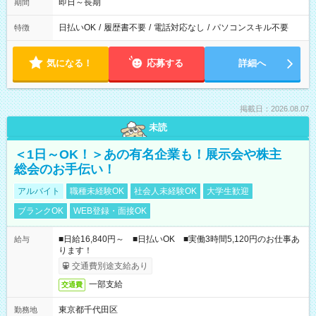
即日～長期
期間
日払いOK
/
履歴書不要
/
電話対応なし
/
パソコンスキル不要
特徴
気になる！
応募する
詳細へ
掲載日：2026.08.07
未読
＜1日～OK！＞あの有名企業も！展示会や株主
総会のお手伝い！
アルバイト
職種未経験OK
社会人未経験OK
大学生歓迎
ブランクOK
WEB登録・面接OK
■日給16,840円～ ■日払いOK ■実働3時間5,120円のお仕事あ
給与
ります！
交通費別途支給あり
一部支給
交通費
東京都千代田区
勤務地