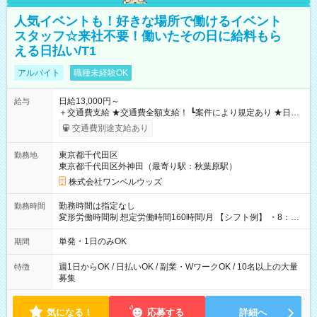
人気イベントも！好きな場所で働けるイベント
スタッフ☆来社不要！働いたその日に給料もら
える日払い/T1
アルバイト
職種未経験OK
日給13,000円～
給与
＋交通費支給 ★交通費全額支給！ ┗案件により規定あり ★日払
いOK！（規定あり） ┗働いたその日に現金GET♪ お仕事後はコ
交通費別途支給あり
ンビニATMから 日払い分を引き落とせます！ 【試用期間】試
用期間なし
東京都千代田区
勤務地
東京都千代田区外神田（最寄り駅：秋葉原駅）
株式会社ワンベルウッズ
勤務時間は指定なし
勤務時間
変形労働時間制 想定労働時間160時間/月 【シフト例】 ・8：00
～21：00
単発・1日のみOK
期間
週1日からOK / 日払いOK / 副業・WワークOK / 10名以上の大量
特徴
募集
気になる！
応募する
詳細へ