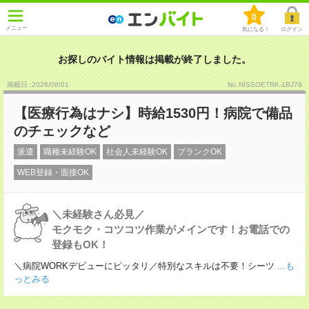
0
メニュー
気になる！
ログイン
お探しのバイト情報は掲載が終了しました。
掲載日 :2026
/
08
/
01
No.NISSOETRK-1BJ78
【医療行為はナシ】時給1530円！病院で備品
のチェックなど
派遣
職種未経験OK
社会人未経験OK
ブランクOK
WEB登録・面接OK
＼未経験さん必見／
モクモク・コツコツ作業がメインです！お電話での
登録もOK！
＼病院WORKデビューにピッタリ／特別なスキルは不要！シーツ
...も
っとみる