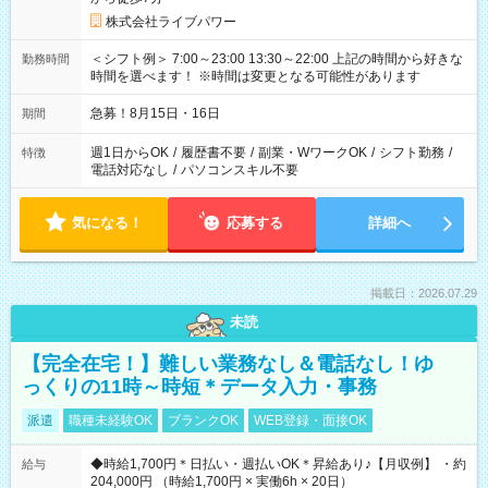
株式会社ライブパワー
＜シフト例＞ 7:00～23:00 13:30～22:00 上記の時間から好きな
勤務時間
時間を選べます！ ※時間は変更となる可能性があります
急募！8月15日・16日
期間
週1日からOK
/
履歴書不要
/
副業・WワークOK
/
シフト勤務
/
特徴
電話対応なし
/
パソコンスキル不要
気になる！
応募する
詳細へ
掲載日：2026.07.29
未読
【完全在宅！】難しい業務なし＆電話なし！ゆ
っくりの11時～時短＊データ入力・事務
派遣
職種未経験OK
ブランクOK
WEB登録・面接OK
◆時給1,700円＊日払い・週払いOK＊昇給あり♪【月収例】 ・約
給与
204,000円 （時給1,700円 × 実働6h × 20日）