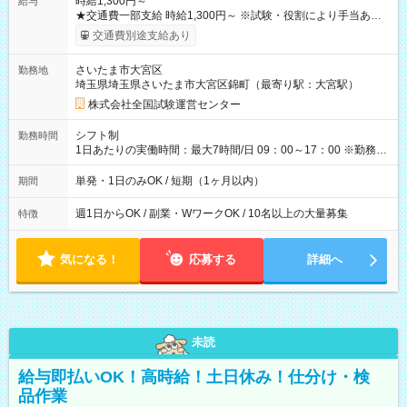
時給1,300円～
給与
★交通費一部支給 時給1,300円～ ※試験・役割により手当あり
※勤務回数により昇給あり 【即給（前払い）オプションあ
交通費別途支給あり
り！】 希望される場合、勤務から1週間ほどで給与の一部を受け
取れます。 ※手数料418円がかかります。 【過去試験日の収入
さいたま市大宮区
勤務地
例】 ・河合塾模擬試験 8:30～17:30（休憩1時間） 時給1,300円
埼玉県埼玉県さいたま市大宮区錦町（最寄り駅：大宮駅）
×8時間＝日収10,400円＋交通費 ※当日の役割により時給＋100
円の場合あり ・国家試験 7:00～13:30（休憩なし） 時給1,300
株式会社全国試験運営センター
円（役割手当＋100円）×6時間＝日収8,400円＋交通費 【試用期
間】試用期間なし
シフト制
勤務時間
1日あたりの実働時間：最大7時間/日 09：00～17：00 ※勤務時
間は 試験により異なります。
単発・1日のみOK / 短期（1ヶ月以内）
期間
週1日からOK / 副業・WワークOK / 10名以上の大量募集
特徴
気になる！
応募する
詳細へ
未読
給与即払いOK！高時給！土日休み！仕分け・検
品作業