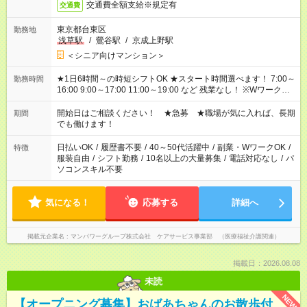
交通費全額支給※規定有
交通費
東京都台東区
勤務地
浅草駅
/
鶯谷駅
/
京成上野駅
＜シニア向けマンション＞
★1日6時間～の時短シフトOK ★スタート時間選べます！ 7:00～
勤務時間
16:00 9:00～17:00 11:00～19:00 など 残業なし！ ※Wワークの
場合、他のお仕事と合わせ週40時間超の就業はご案内できませ
ん ※法令に基づき、週20時間以上勤務は社会保険への加入対象
開始日はご相談ください！ ★急募 ★職場が気に入れば、長期
期間
となります ※労働者派遣法（日雇い派遣の原則禁止）により、
でも働けます！
短時間・短期間の就業はご案内が難しい場合があります
日払いOK
/
履歴書不要
/
40～50代活躍中
/
副業・WワークOK
/
特徴
服装自由
/
シフト勤務
/
10名以上の大量募集
/
電話対応なし
/
パ
ソコンスキル不要
気になる！
応募する
詳細へ
掲載元企業名
マンパワーグループ株式会社 ケアサービス事業部 （医療福祉介護関連）
掲載日：2026.08.08
未読
NEW
【オープニング募集】おばあちゃんのお散歩付