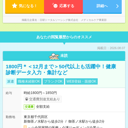
気になる！
応募する
詳細へ
掲載元企業名
日研トータルソーシング株式会社 メディカルケア事業部
あなたの閲覧履歴からのオススメ
掲載日：2026.08.07
未読
1800円＊＜12月まで＞50代以上も活躍中！健康
診断データ入力・集計など
派遣
職種未経験OK
ブランクOK
WEB登録・面接OK
時給1800円～1850円
給与
交通費別途支給あり
全額支給
交通費
東京都千代田区
勤務地
新御茶ノ水駅から徒歩2分
/
御茶ノ水駅から徒歩2分
～☆全国展開の医療・介護リーディング企業☆～