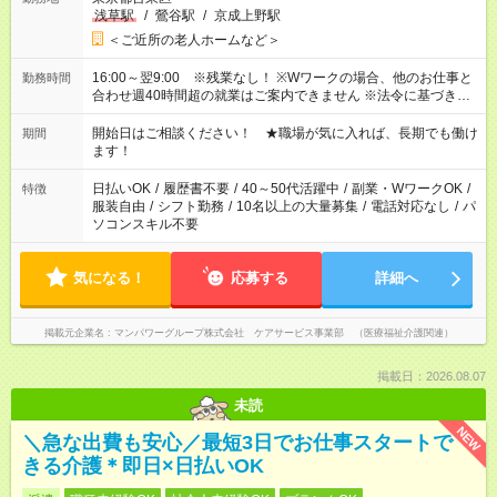
浅草駅
/
鶯谷駅
/
京成上野駅
＜ご近所の老人ホームなど＞
16:00～翌9:00 ※残業なし！ ※Wワークの場合、他のお仕事と
勤務時間
合わせ週40時間超の就業はご案内できません ※法令に基づき、
週20時間以上勤務は社会保険への加入対象となります ※労働者
派遣法（日雇い派遣の原則禁止）により、短時間・短期間の就
開始日はご相談ください！ ★職場が気に入れば、長期でも働け
期間
業はご案内が難しい場合があります
ます！
日払いOK
/
履歴書不要
/
40～50代活躍中
/
副業・WワークOK
/
特徴
服装自由
/
シフト勤務
/
10名以上の大量募集
/
電話対応なし
/
パ
ソコンスキル不要
気になる！
応募する
詳細へ
掲載元企業名
マンパワーグループ株式会社 ケアサービス事業部 （医療福祉介護関連）
掲載日：2026.08.07
未読
NEW
＼急な出費も安心／最短3日でお仕事スタートで
きる介護＊即日×日払いOK