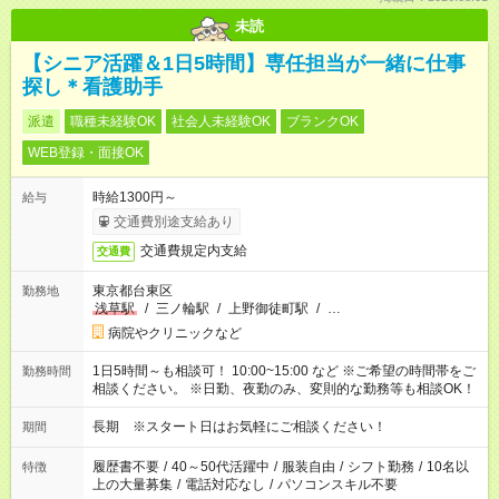
未読
【シニア活躍＆1日5時間】専任担当が一緒に仕事
探し＊看護助手
派遣
職種未経験OK
社会人未経験OK
ブランクOK
WEB登録・面接OK
時給1300円～
給与
交通費別途支給あり
交通費規定内支給
交通費
東京都台東区
勤務地
浅草駅
/
三ノ輪駅
/
上野御徒町駅
/
…
病院やクリニックなど
1日5時間～も相談可！ 10:00~15:00 など ※ご希望の時間帯をご
勤務時間
相談ください。 ※日勤、夜勤のみ、変則的な勤務等も相談OK！
長期 ※スタート日はお気軽にご相談ください！
期間
履歴書不要
/
40～50代活躍中
/
服装自由
/
シフト勤務
/
10名以
特徴
上の大量募集
/
電話対応なし
/
パソコンスキル不要