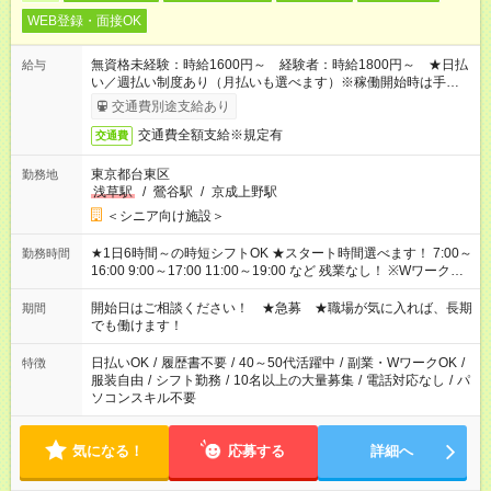
WEB登録・面接OK
無資格未経験：時給1600円～ 経験者：時給1800円～ ★日払
給与
い／週払い制度あり（月払いも選べます）※稼働開始時は手続き
完了次第のお支払いとなります。
交通費別途支給あり
交通費全額支給※規定有
交通費
東京都台東区
勤務地
浅草駅
/
鶯谷駅
/
京成上野駅
＜シニア向け施設＞
★1日6時間～の時短シフトOK ★スタート時間選べます！ 7:00～
勤務時間
16:00 9:00～17:00 11:00～19:00 など 残業なし！ ※Wワークの
場合、他のお仕事と合わせ週40時間超の就業はご案内できませ
ん ※法令に基づき、週20時間以上勤務は社会保険への加入対象
開始日はご相談ください！ ★急募 ★職場が気に入れば、長期
期間
となります ※労働者派遣法（日雇い派遣の原則禁止）により、
でも働けます！
短時間・短期間の就業はご案内が難しい場合があります
日払いOK
/
履歴書不要
/
40～50代活躍中
/
副業・WワークOK
/
特徴
服装自由
/
シフト勤務
/
10名以上の大量募集
/
電話対応なし
/
パ
ソコンスキル不要
気になる！
応募する
詳細へ