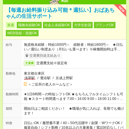
未読
NEW
【毎週お給料振り込み可能＊週払い】おばあち
ゃんの生活サポート
派遣
職種未経験OK
社会人未経験OK
大学生歓迎
ブランクOK
WEB登録・面接OK
無資格未経験：時給1600円～ 経験者：時給1800円～ ★日払
給与
い／週払い制度あり（月払いも選べます）※稼働開始時は手続き
完了次第のお支払いとなります。
交通費別途支給あり
交通費支給※規定有
交通費
東京都台東区
勤務地
浅草駅
/
鶯谷駅
/
京成上野駅
＜ご近所の老人ホームなど＞
★1日6時間～の時短シフトOK ★もちろんフルタイムシフトも可
勤務時間
能 ★スタート時間選べます 7:00～16:00 9:00～18:00 11:00～
20:00 など 残業なし！ ※Wワークの場合、他のお仕事と合わせ
週40時間超の就業はご案内できません ※法令に基づき、週20時
開始日はご相談ください！ ★職場が気に入れば、長期でも働け
期間
間以上勤務は社会保険への加入対象となります ※労働者派遣法
ます！
（日雇い派遣の原則禁止）により、短時間・短期間の就業はご
案内が難しい場合があります
日払いOK
/
履歴書不要
/
40～50代活躍中
/
副業・WワークOK
/
特徴
服装自由
/
シフト勤務
/
10名以上の大量募集
/
電話対応なし
/
パ