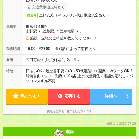
日払い・週払いOK
交通費別途支給あり
全額支給（※ガソリン代は別途規定あり）
交通費
東京都台東区
勤務地
上野駅
/
浅草駅
/
浅草橋駅
/
…
施設・立地のご希望を教えてください！
16:00～翌9:00 ※施設によって前後あり
勤務時間
即日可能！まずはお試し2ヶ月～
期間
日払いOK
/
履歴書不要
/
40～50代活躍中
/
副業・WワークOK
/
特徴
服装自由
/
シフト勤務
/
10名以上の大量募集
/
電話対応なし
/
パ
ソコンスキル不要
気になる！
応募する
詳細へ
掲載元企業名
株式会社ゼフィロス
掲載日：2026.07.26
未読