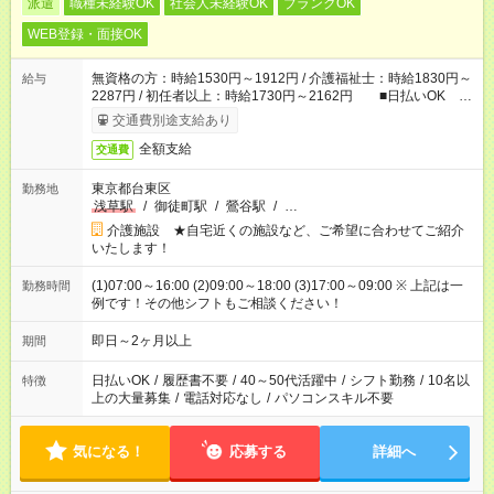
派遣
職種未経験OK
社会人未経験OK
ブランクOK
WEB登録・面接OK
無資格の方：時給1530円～1912円 / 介護福祉士：時給1830円～
給与
2287円 / 初任者以上：時給1730円～2162円 ■日払いOK ■
日収例：1万2240円（時給1530円×8h）
交通費別途支給あり
全額支給
交通費
東京都台東区
勤務地
浅草駅
/
御徒町駅
/
鶯谷駅
/
…
介護施設 ★自宅近くの施設など、ご希望に合わせてご紹介
いたします！
(1)07:00～16:00 (2)09:00～18:00 (3)17:00～09:00 ※ 上記は一
勤務時間
例です！その他シフトもご相談ください！
即日～2ヶ月以上
期間
日払いOK
/
履歴書不要
/
40～50代活躍中
/
シフト勤務
/
10名以
特徴
上の大量募集
/
電話対応なし
/
パソコンスキル不要
気になる！
応募する
詳細へ