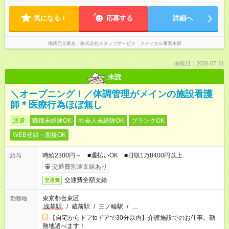
気になる！
応募する
詳細へ
掲載元企業名
株式会社スタッフサービス メディカル事業本部
掲載日：2026.07.31
未読
＼オープニング！／体調管理がメインの施設看護
師＊医療行為ほぼ無し
派遣
職種未経験OK
社会人未経験OK
ブランクOK
WEB登録・面接OK
時給2300円～ ■週払いOK ■日収1万8400円以上
給与
交通費別途支給あり
交通費全額支給
交通費
東京都台東区
勤務地
浅草駅
/
蔵前駅
/
三ノ輪駅
/
…
【自宅からドアtoドアで30分以内】介護施設でのお仕事。勤
務地選べます！