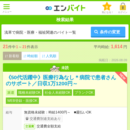
0
メニュー
気になる！
ログイン
検索結果
条件の変更
浅草で病院・医療・福祉関連のバイト一覧
21
1,614
件中
1
～
21
件表示
平均時給:
円
新着順
時給順
人気順
掲載日：2026.08.09
未読
NEW
《50代活躍中》医療行為なし＊病院で患者さん
のサポート／日収1万1200円～
派遣
職種未経験OK
社会人未経験OK
ブランクOK
WEB登録・面接OK
無資格未経験：時給1400円～ ■週払いOK
給与
交通費別途支給あり
交通費全額支給
交通費