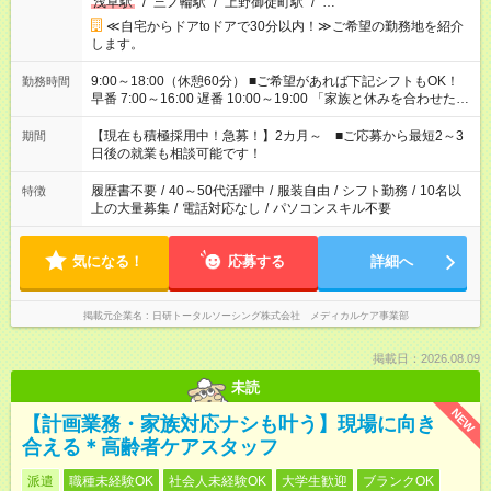
浅草駅
/
三ノ輪駅
/
上野御徒町駅
/
…
≪自宅からドアtoドアで30分以内！≫ご希望の勤務地を紹介
します。
9:00～18:00（休憩60分） ■ご希望があれば下記シフトもOK！
勤務時間
早番 7:00～16:00 遅番 10:00～19:00 「家族と休みを合わせた
い」 「余裕を持って夕飯の準備がしたい」 「できれば残業はし
たくない」 など、ご希望を教えてくださいね。 ※Wワーク希望
【現在も積極採用中！急募！】2カ月～ ■ご応募から最短2～3
期間
の方へ 今ご覧のお仕事で希望する勤務時間と、もう1つのお仕事
日後の就業も相談可能です！
の勤務時間。 合計で週40時間を超える場合は応募できません。
履歴書不要
/
40～50代活躍中
/
服装自由
/
シフト勤務
/
10名以
特徴
上の大量募集
/
電話対応なし
/
パソコンスキル不要
気になる！
応募する
詳細へ
掲載元企業名
日研トータルソーシング株式会社 メディカルケア事業部
掲載日：2026.08.09
未読
NEW
【計画業務・家族対応ナシも叶う】現場に向き
合える＊高齢者ケアスタッフ
派遣
職種未経験OK
社会人未経験OK
大学生歓迎
ブランクOK