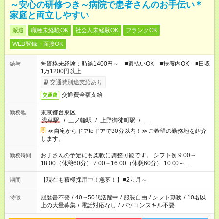
～安心の研修つき～病院で患者さんのお手伝い＊
家庭と両立しやすい
派遣
職種未経験OK
社会人未経験OK
ブランクOK
WEB登録・面接OK
無資格未経験：時給1400円～ ■週払いOK ■扶養内OK ■日収
給与
1万1200円以上
交通費別途支給あり
交通費全額支給
交通費
東京都台東区
勤務地
浅草駅
/
三ノ輪駅
/
上野御徒町駅
/
…
≪自宅からドアtoドアで30分以内！≫ご希望の勤務地を紹介
します。
お子さんの予定にも柔軟に調整可能です。 シフト例 9:00～
勤務時間
18:00（休憩60分） 7:00～16:00（休憩60分） 10:00～
19:00（休憩60分） ※Wワーク希望の方へ 今ご覧のお仕事で希
望する勤務時間と、もう1つのお仕事の勤務時間の合計が 週40
【現在も積極採用中！急募！】■2カ月～
期間
時間を超えなければOKです。
履歴書不要
/
40～50代活躍中
/
服装自由
/
シフト勤務
/
10名以
特徴
上の大量募集
/
電話対応なし
/
パソコンスキル不要