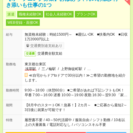
き添いも仕事の1つ
派遣
職種未経験OK
社会人未経験OK
ブランクOK
WEB登録・面接OK
無資格未経験：時給1500円～ ■週払いOK ■扶養内OK ■日収
給与
1万2000円以上
交通費別途支給あり
交通費全額支給
交通費
東京都台東区
勤務地
浅草駅
/
三ノ輪駅
/
上野御徒町駅
/
…
≪自宅からドアtoドアで30分以内！≫ご希望の勤務地を紹介
します。
9:00～18:00（休憩60分） ■ご希望があれば下記シフトもOK！
勤務時間
早番 7:00～16:00 遅番 10:00～19:00 夜勤 16:30～翌9:30 「家族
と休みを合わせたい」 「余裕を持って夕飯の準備がしたい」
「できれば残業はしたくない」 など、ご希望を教えてください
【8月中のスタートOK！急募！】2カ月～ ■ご応募から最短2～
期間
ね。 ※Wワーク希望の方へ 今ご覧のお仕事で希望する勤務時間
3日後に就業が可能です！
と、もう1つのお仕事の勤務時間。 合計で週40時間を超える場
合は応募できません。
履歴書不要
/
40～50代活躍中
/
服装自由
/
シフト勤務
/
10名以
特徴
上の大量募集
/
電話対応なし
/
パソコンスキル不要