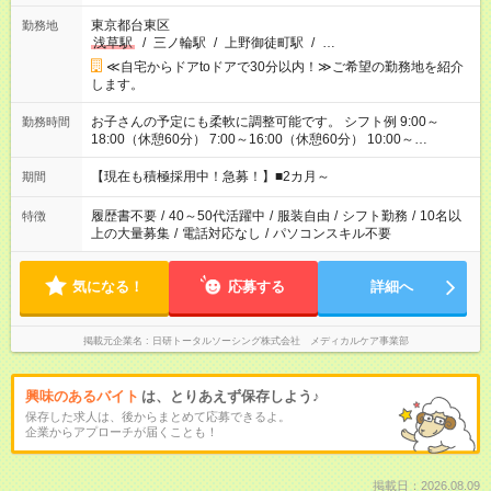
東京都台東区
勤務地
浅草駅
/
三ノ輪駅
/
上野御徒町駅
/
…
≪自宅からドアtoドアで30分以内！≫ご希望の勤務地を紹介
します。
お子さんの予定にも柔軟に調整可能です。 シフト例 9:00～
勤務時間
18:00（休憩60分） 7:00～16:00（休憩60分） 10:00～
19:00（休憩60分） ※Wワーク希望の方へ 今ご覧のお仕事で希
望する勤務時間と、もう1つのお仕事の勤務時間の合計が 週40
【現在も積極採用中！急募！】■2カ月～
期間
時間を超えなければOKです。
履歴書不要
/
40～50代活躍中
/
服装自由
/
シフト勤務
/
10名以
特徴
上の大量募集
/
電話対応なし
/
パソコンスキル不要
気になる！
応募する
詳細へ
掲載元企業名
日研トータルソーシング株式会社 メディカルケア事業部
興味のあるバイト
は、とりあえず保存しよう♪
保存した求人は、後からまとめて応募できるよ。
企業からアプローチが届くことも！
掲載日：2026.08.09