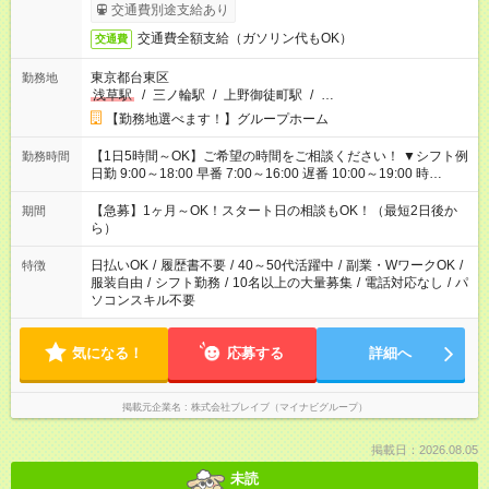
交通費別途支給あり
交通費全額支給（ガソリン代もOK）
交通費
東京都台東区
勤務地
浅草駅
/
三ノ輪駅
/
上野御徒町駅
/
…
【勤務地選べます！】グループホーム
【1日5時間～OK】ご希望の時間をご相談ください！ ▼シフト例
勤務時間
日勤 9:00～18:00 早番 7:00～16:00 遅番 10:00～19:00 時
短 10:00～15:00 上記はあくまで一例です。 「夕方までには帰宅
しておきたい」 「朝はゆっくりのスタートがいい」 「お昼の時
【急募】1ヶ月～OK！スタート日の相談もOK！（最短2日後か
期間
間を有効に使いたい」 など、ご希望があれば教えてください
ら）
ね。
日払いOK
/
履歴書不要
/
40～50代活躍中
/
副業・WワークOK
/
特徴
服装自由
/
シフト勤務
/
10名以上の大量募集
/
電話対応なし
/
パ
ソコンスキル不要
気になる！
応募する
詳細へ
掲載元企業名
株式会社ブレイブ（マイナビグループ）
掲載日：2026.08.05
未読