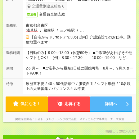
交通費別途支給あり
交通費全額支給
交通費
東京都台東区
勤務地
浅草駅
/
蔵前駅
/
三ノ輪駅
/
…
【自宅からドアtoドアで30分以内】介護施設でのお仕事。勤
務地選べます！
【日勤のみ】9:00～18:00（休憩60分） ■ご希望があればその他
勤務時間
シフトもOK！ （例）8:30～17:30 10:00～19:00 など
「家族とお休みを合わせたい」 「余裕を持って夕飯の準備がし
たい」 「できれば残業はしたくない」 など、ご希望があれば教
2ヶ月～ ■ご応募から最短3日後に開始可能 8月～、9月スター
期間
えてくださいね。 ※Wワーク希望の方へ 今ご覧のお仕事で希望
トもOK！
する勤務時間と、もう1つのお仕事の勤務時間。 合計で週40時
間を超える場合は応募できません
履歴書不要
/
40～50代活躍中
/
服装自由
/
シフト勤務
/
10名以
特徴
上の大量募集
/
パソコンスキル不要
気になる！
応募する
詳細へ
掲載元企業名
日研トータルソーシング株式会社 メディカルケア事業部 ナース派遣
掲載日：2026.08.07