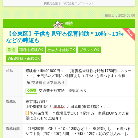
掲載元企業名
株式会社ニッソーネット
掲載日：2026.08.06
未読
NEW
【台東区】子供を見守る保育補助＊10時～13時
などの時短も
派遣
職種未経験OK
社会人未経験OK
ブランクOK
WEB登録・面接OK
経験者：時給1800円～ （有資格未経験は時給1750円～スター
給与
ト！）★日払い／週払い制度あり（月払いも選べます）※稼働開
始時は手続き完了次第のお支払いとなります★フルタイムできる
交通費別途支給あり
方は100円アップ！
交通費全額支給 ※規定あり
交通費
東京都台東区
勤務地
上野御徒町駅
/
浅草駅
/
田原町(東京都)駅
/
…
認可保育園 ＊職場見学OK！＊駅チカ、車通勤OKなどご希
望に合わせてご紹介！
〈1日3時間～OK！＊10～13時など！〉 ※残業なし！ ▼選べる
勤務時間
シフト例（7時～20時の間） ・7時～12時：朝の受け入れ～お昼