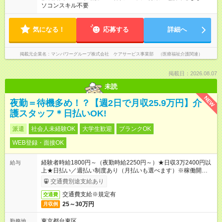
ソコンスキル不要
気になる！
応募する
詳細へ
掲載元企業名
マンパワーグループ株式会社 ケアサービス事業部 （医療福祉介護関連）
掲載日：2026.08.07
未読
NEW
夜勤＝待機多め！？【週2日で月収25.9万円】介
護スタッフ＊日払いOK!
派遣
社会人未経験OK
大学生歓迎
ブランクOK
WEB登録・面接OK
経験者時給1800円～（夜勤時給2250円～）★日収3万2400円以
給与
上★日払い／週払い制度あり（月払いも選べます）※稼働開始時
は手続き完了次第のお支払いとなります。
交通費別途支給あり
交通費支給※規定有
交通費
25～30万円
月収例
東京都台東区
勤務地