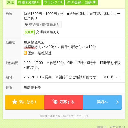
派遣
職種未経験OK
ブランクOK
WEB登録・面接OK
時給1800円～1900円＋交 ■給与の前払いが可能な速払いサー
給与
ビスあり
交通費別途支給あり
交通費支給あり
交通費
東京都台東区
勤務地
浅草駅
からバス10分
/
南千住駅からバス10分
医療・福祉関連
9:30～17:00 ※休憩60分。9時～17時／9時半～17時半も相談
勤務時間
可能です。
2026/10/01～長期 ※開始日はご相談可能です！ ※10月～！
期間
履歴書不要
特徴
気になる！
応募する
詳細へ
掲載元企業名
株式会社スタッフサービス
掲載日：2026.08.01