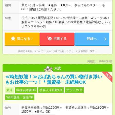
の準備 ・10時～13時：園児の見守り～お昼の補助 ・9時～16
時：帰りの会まで！子供の成長を見守る ・15時～20時：夜のお
最短2ヶ月～長期 ★急募 ★8月～、さらに先のスタートも
期間
迎えサポート
OK！開始日ご相談ください。
日払いOK
/
履歴書不要
/
40～50代活躍中
/
副業・WワークOK
/
特徴
服装自由
/
シフト勤務
/
10名以上の大量募集
/
電話対応なし
/
パ
ソコンスキル不要
気になる！
応募する
詳細へ
掲載元企業名
マンパワーグループ株式会社 ケアサービス事業部（保育）
掲載日：2026.08.06
未読
NEW
≪時短歓迎！≫おばあちゃんの買い物付き添い
もお仕事の一つ！＊無資格・未経験OK
派遣
職種未経験OK
社会人未経験OK
ブランクOK
WEB登録・面接OK
無資格未経験：時給1600円～ 有資格or経験者：時給1800円～
給与
1850円 ■日払いOK