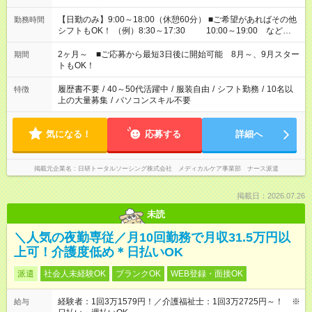
【日勤のみ】9:00～18:00（休憩60分） ■ご希望があればその他
勤務時間
シフトもOK！ （例）8:30～17:30 10:00～19:00 など
「家族とお休みを合わせたい」 「できれば残業はしたくない」
など、あなたのご希望に沿ったお仕事をご紹介します！ ※Wワ
2ヶ月～ ■ご応募から最短3日後に開始可能 8月～、9月スター
期間
ーク希望の方へ 今ご覧のお仕事で希望する勤務時間と、もう1つ
トもOK！
のお仕事の勤務時間。 合計で週40時間を超える場合は応募でき
ません
履歴書不要
/
40～50代活躍中
/
服装自由
/
シフト勤務
/
10名以
特徴
上の大量募集
/
パソコンスキル不要
気になる！
応募する
詳細へ
掲載元企業名
日研トータルソーシング株式会社 メディカルケア事業部 ナース派遣
掲載日：2026.07.26
未読
＼人気の夜勤専従／月10回勤務で月収31.5万円以
上可！介護度低め＊日払いOK
派遣
社会人未経験OK
ブランクOK
WEB登録・面接OK
経験者：1回3万1579円！／介護福祉士：1回3万2725円～！ ※
給与