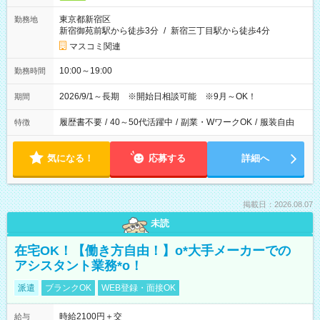
東京都新宿区
勤務地
新宿御苑前駅から徒歩3分
/
新宿三丁目駅から徒歩4分
マスコミ関連
10:00～19:00
勤務時間
2026/9/1～長期 ※開始日相談可能 ※9月～OK！
期間
履歴書不要
/
40～50代活躍中
/
副業・WワークOK
/
服装自由
特徴
気になる！
応募する
詳細へ
掲載日：2026.08.07
未読
在宅OK！【働き方自由！】o*大手メーカーでの
アシスタント業務*o！
派遣
ブランクOK
WEB登録・面接OK
時給2100円＋交
給与