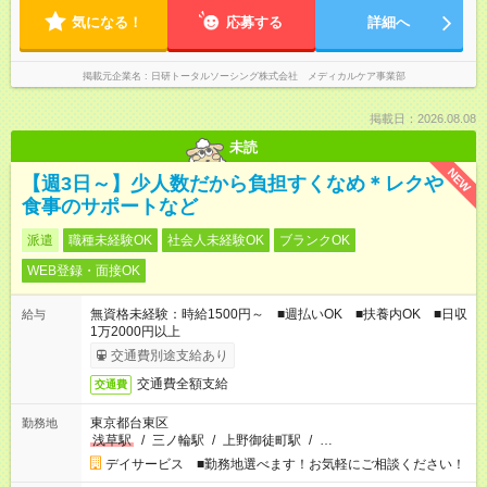
気になる！
応募する
詳細へ
掲載元企業名
日研トータルソーシング株式会社 メディカルケア事業部
掲載日：2026.08.08
未読
NEW
【週3日～】少人数だから負担すくなめ＊レクや
食事のサポートなど
派遣
職種未経験OK
社会人未経験OK
ブランクOK
WEB登録・面接OK
無資格未経験：時給1500円～ ■週払いOK ■扶養内OK ■日収
給与
1万2000円以上
交通費別途支給あり
交通費全額支給
交通費
東京都台東区
勤務地
浅草駅
/
三ノ輪駅
/
上野御徒町駅
/
…
デイサービス ■勤務地選べます！お気軽にご相談ください！