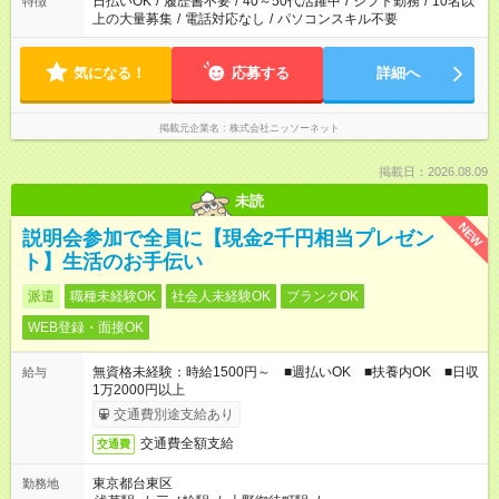
日払いOK
/
履歴書不要
/
40～50代活躍中
/
シフト勤務
/
10名以
特徴
上の大量募集
/
電話対応なし
/
パソコンスキル不要
気になる！
応募する
詳細へ
掲載元企業名
株式会社ニッソーネット
掲載日：2026.08.09
未読
NEW
説明会参加で全員に【現金2千円相当プレゼン
ト】生活のお手伝い
派遣
職種未経験OK
社会人未経験OK
ブランクOK
WEB登録・面接OK
無資格未経験：時給1500円～ ■週払いOK ■扶養内OK ■日収
給与
1万2000円以上
交通費別途支給あり
交通費全額支給
交通費
東京都台東区
勤務地