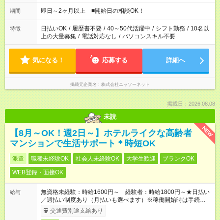
即日～2ヶ月以上 ■開始日の相談OK！
期間
日払いOK
/
履歴書不要
/
40～50代活躍中
/
シフト勤務
/
10名以
特徴
上の大量募集
/
電話対応なし
/
パソコンスキル不要
気になる！
応募する
詳細へ
掲載元企業名
株式会社ニッソーネット
掲載日：2026.08.08
未読
NEW
【8月～OK！週2日～】ホテルライクな高齢者
マンションで生活サポート＊時短OK
派遣
職種未経験OK
社会人未経験OK
大学生歓迎
ブランクOK
WEB登録・面接OK
無資格未経験：時給1600円～ 経験者：時給1800円～★日払い
給与
／週払い制度あり（月払いも選べます）※稼働開始時は手続き完
了次第のお支払いとなります。
交通費別途支給あり