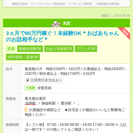
掲載元企業名
マンパワーグループ株式会社 ケアサービス事業部 （医療福祉介護関連）
掲載日：2026.08.08
未読
NEW
3ヵ月で80万円稼ぐ！未経験OK＊おばあちゃん
のお話相手など＊
派遣
職種未経験OK
社会人未経験OK
ブランクOK
WEB登録・面接OK
無資格の方：時給1530円～1912円 / 介護福祉士：時給1830円～
給与
2287円 / 初任者以上：時給1730円～2162円
交通費別途支給あり
全額支給
交通費
東京都台東区
勤務地
浅草駅
/
御徒町駅
/
鶯谷駅
/
…
介護施設や病院など ★自宅近くの施設がいいなど勤務地ご
相談ください
【シフト例】 07:00～16:00 09:00～18:00 17:00～09:00 ※ 上記
勤務時間
は一例です！その他シフトもご相談ください！