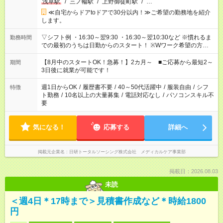
浅草駅
/
三ノ輪駅
/
上野御徒町駅
/
…
≪自宅からドアtoドアで30分以内！≫ご希望の勤務地を紹介
します。
▽シフト例 ・16:30～翌9:30 ・16:30～翌10:30など ※慣れるま
勤務時間
での最初のうちは日勤からのスタート！ ※Wワーク希望の方へ
今ご覧のお仕事で希望する勤務時間と、もう1つのお仕事の勤務
時間。 合計で週40時間を超える場合は応募できません。
【8月中のスタートOK！急募！】2カ月～ ■ご応募から最短2～
期間
3日後に就業が可能です！
週1日からOK
/
履歴書不要
/
40～50代活躍中
/
服装自由
/
シフ
特徴
ト勤務
/
10名以上の大量募集
/
電話対応なし
/
パソコンスキル不
要
気になる！
応募する
詳細へ
掲載元企業名
日研トータルソーシング株式会社 メディカルケア事業部
掲載日：2026.08.03
未読
＜週4日＊17時まで＞見積書作成など＊時給1800
円