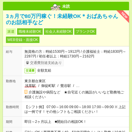
未読
NEW
3ヵ月で80万円稼ぐ！未経験OK＊おばあちゃん
のお話相手など
派遣
職種未経験OK
社会人未経験OK
ブランクOK
WEB登録・面接OK
無資格の方：時給1530円～1912円 / 介護福祉士：時給1830円～
給与
2287円 / 初任者以上：時給1730円～2162円
交通費別途支給あり
全額支給
交通費
東京都台東区
勤務地
浅草駅
/
御徒町駅
/
鶯谷駅
/
…
介護施設や病院など ★自宅近くの施設がいいなど勤務地ご
相談ください
【シフト例】 07:00～16:00 09:00～18:00 17:00～09:00 ※ 上記
勤務時間
は一例です！その他シフトもご相談ください！
即日～2ヶ月以上 ■開始日の相談OK！
期間