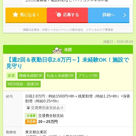
上の大量募集
/
電話対応なし
/
パソコンスキル不要
気になる！
応募する
詳細へ
掲載元企業名
日研トータルソーシング株式会社 メディカルケア事業部
掲載日：2026.08.04
未読
【週2回＆夜勤日収2.8万円～】未経験OK！施設で
見守り
派遣
職種未経験OK
社会人未経験OK
ブランクOK
WEB登録・面接OK
日収2.8万円：時給1500円×8h＋残業割増（時給1.25×8h）+深夜
給与
割増（時給0.25×5h）
交通費別途支給あり
交通費全額支給
交通費
20～25万円
月収例
東京都台東区
勤務地