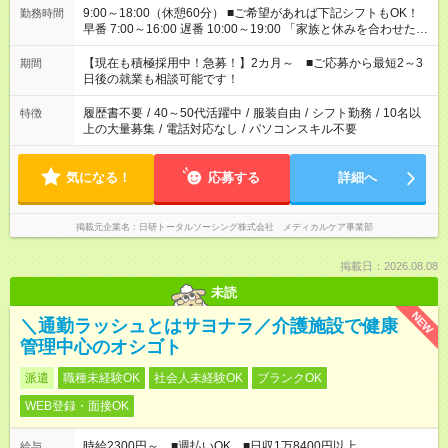
9:00～18:00（休憩60分） ■ご希望があれば下記シフトもOK！
勤務時間
早番 7:00～16:00 遅番 10:00～19:00 「家族と休みを合わせた
い」 「余裕を持って夕飯の準備がしたい」 「できれば残業はし
たくない」 など、ご希望を教えてくださいね。 ※Wワーク希望
【現在も積極採用中！急募！】2カ月～ ■ご応募から最短2～3
期間
の方へ 今ご覧のお仕事で希望する勤務時間と、もう1つのお仕事
日後の就業も相談可能です！
の勤務時間。 合計で週40時間を超える場合は応募できません。
履歴書不要
/
40～50代活躍中
/
服装自由
/
シフト勤務
/
10名以
特徴
上の大量募集
/
電話対応なし
/
パソコンスキル不要
気になる！
応募する
詳細へ
掲載元企業名
日研トータルソーシング株式会社 メディカルケア事業部
掲載日：2026.08.08
未読
NEW
＼通勤ラッシュとはサヨナラ／介護施設で健康
管理中心のオシゴト
派遣
職種未経験OK
社会人未経験OK
ブランクOK
WEB登録・面接OK
時給2300円～ ■週払いOK ■日収1万8400円以上
給与