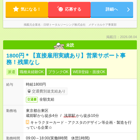
気になる！
応募する
詳細へ
掲載元企業名
日研トータルソーシング株式会社 メディカルケア事業部
掲載日：2026.08.04
未読
1800円＊【直接雇用実績あり】営業サポート事
務！残業なし
派遣
職種未経験OK
ブランクOK
WEB登録・面接OK
時給1800円
給与
交通費別途支給あり
全額支給
交通費
東京都台東区
勤務地
蔵前駅から徒歩4分
/
浅草駅
から徒歩10分
キャラクターカード・アクスタのデザイン等企画・製造を行
っている企業☆
09:00～18:00(実働8時間 休憩1時間)
勤務時間