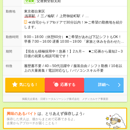
交通費全額支給
交通費
東京都台東区
勤務地
浅草駅
/
三ノ輪駅
/
上野御徒町駅
/
…
≪自宅からドアtoドアで30分以内！≫ご希望の勤務地を紹介
します。
9:00～18:00（休憩60分） ■ご希望があれば下記シフトもOK！
勤務時間
早番 7:00～16:00 遅番 10:00～19:00 「家族と休みを合わせた
い」 「余裕を持って夕飯の準備がしたい」 「できれば残業はし
たくない」 など、ご希望を教えてくださいね。 ※Wワーク希望
【現在も積極採用中！急募！】2カ月～ ■ご応募から最短2～3
期間
の方へ 今ご覧のお仕事で希望する勤務時間と、もう1つのお仕事
日後の就業も相談可能です！
の勤務時間。 合計で週40時間を超える場合は応募できません。
履歴書不要
/
40～50代活躍中
/
服装自由
/
シフト勤務
/
10名以
特徴
上の大量募集
/
電話対応なし
/
パソコンスキル不要
気になる！
応募する
詳細へ
掲載元企業名
日研トータルソーシング株式会社 メディカルケア事業部
興味のあるバイト
は、とりあえず保存しよう♪
保存した求人は、後からまとめて応募できるよ。
企業からアプローチが届くことも！