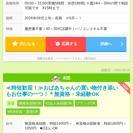
09:00～15:00(実働5時間 休憩1時間) ※週24H～30Hの間で相談
勤務時間
可能です #15時まで
2026年09月上旬～長期 ※9月～！
期間
履歴書不要
/
40～50代活躍中
/
パソコンスキル不要
特徴
気になる！
応募する
詳細へ
掲載元企業名
パーソルテンプスタッフ株式会社
掲載日：2026.08.06
未読
NEW
≪時短歓迎！≫おばあちゃんの買い物付き添い
もお仕事の一つ！＊無資格・未経験OK
派遣
職種未経験OK
社会人未経験OK
ブランクOK
WEB登録・面接OK
無資格未経験：時給1600円～ 有資格or経験者：時給1800円～
給与
1850円 ■日払いOK