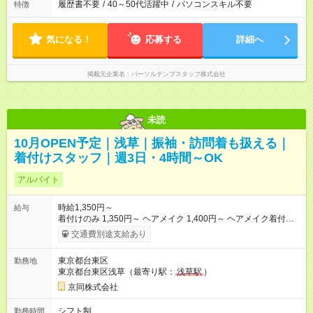
履歴書不要
/
40～50代活躍中
/
パソコンスキル不要
特徴
気になる！
応募する
詳細へ
掲載元企業名
パーソルテンプスタッフ株式会社
未読
10月OPEN予定｜浅草｜振袖・訪問着も扱える｜
着付けスタッフ｜週3日・4時間～OK
アルバイト
時給1,350円～
給与
着付けのみ 1,350円～ ヘアメイク 1,400円～ ヘアメイク着付
け 1,600円～ ◇スキルによって時給が異なります ◇入社後、ス
交通費別途支給あり
キルアップしたら、翌月すぐに昇給！ ◇繁忙期手当・お正月手
当 +100円～ ◇土日祝日手当 +100円～ 【試用期間】試用期間あ
東京都台東区
勤務地
り 試用期間の長さ：3ヶ月 雇用形態、給与は本採用時と同じで
東京都台東区浅草（最寄り駅：
浅草駅
）
す。 【試用期間】試用期間あり 試用期間の長さ：3ヶ月 雇用形
態、給与は本採用時と同じです。
京同株式会社
シフト制
勤務時間