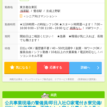
東京都台東区
勤務地
浅草駅
/
鶯谷駅
/
京成上野駅
＜シニア向けマンション＞
★1日6時間～の時短シフトOK ★スタート時間選べます！ 7:00～
勤務時間
16:00 9:00～17:00 11:00～19:00 など
残業なし
！ ※Wワークの
場合、他のお仕事と合わせ週40時間超の就業はご案内できませ
ん ※法令に基づき、週20時間以上勤務は社会保険への加入対象
開始日はご相談ください！ ★急募 ★職場が気に入れば、長期
期間
となります ※労働者派遣法（日雇い派遣の原則禁止）により、
でも働けます！
短時間・短期間の就業はご案内が難しい場合があります
日払いOK
/
履歴書不要
/
40～50代活躍中
/
副業・WワークOK
/
特徴
服装自由
/
シフト勤務
/
10名以上の大量募集
/
電話対応なし
/
パ
ソコンスキル不要
気になる！
応募する
詳細へ
掲載元企業名
マンパワーグループ株式会社 ケアサービス事業部 （医療福祉介護関連）
未読
公共事業現場の警備員/即日入社◎家電付き寮完備/