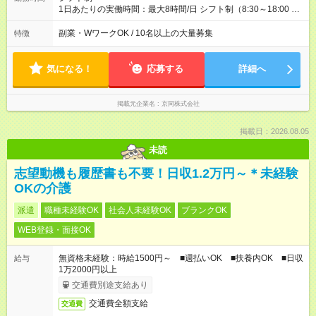
1日あたりの実働時間：最大8時間/日 シフト制（8:30～18:00 予
定） 【勤務例】 ・9:00～18:00 ・9:00～15:00 ※上記以外の時
間帯も相談可能です。 ※午前中のみもOK
副業・WワークOK / 10名以上の大量募集
特徴
気になる！
応募する
詳細へ
掲載元企業名
京同株式会社
掲載日：2026.08.05
未読
志望動機も履歴書も不要！日収1.2万円～＊未経験
OKの介護
派遣
職種未経験OK
社会人未経験OK
ブランクOK
WEB登録・面接OK
無資格未経験：時給1500円～ ■週払いOK ■扶養内OK ■日収
給与
1万2000円以上
交通費別途支給あり
交通費全額支給
交通費