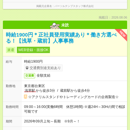
掲載元企業名
パーソルテンプスタッフ株式会社
掲載日：2026.08.06
未読
NEW
時給1900円＊正社員登用実績あり＊働き方選べ
る！【浅草・蔵前】人事事務
派遣
WEB登録・面接OK
時給1900円
給与
交通費別途支給あり
全額支給
交通費
東京都台東区
勤務地
浅草駅
から徒歩3分
/
蔵前駅から徒歩4分
☆アクリルスタンドやトレーディングカードの企画製造☆
09:00～16:00(実働6時間 休憩1時間) ※週24H～30Hの間で相談
勤務時間
可能です
2026年09月上旬～長期 ※9月～！
期間