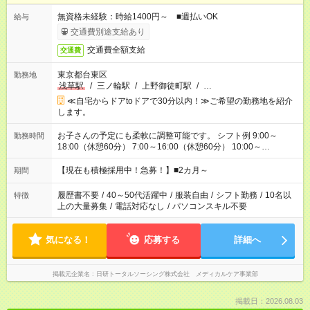
無資格未経験：時給1400円～ ■週払いOK
給与
交通費別途支給あり
交通費全額支給
交通費
東京都台東区
勤務地
浅草駅
/
三ノ輪駅
/
上野御徒町駅
/
…
≪自宅からドアtoドアで30分以内！≫ご希望の勤務地を紹介
します。
お子さんの予定にも柔軟に調整可能です。 シフト例 9:00～
勤務時間
18:00（休憩60分） 7:00～16:00（休憩60分） 10:00～
19:00（休憩60分） ※Wワーク希望の方へ 今ご覧のお仕事で希
望する勤務時間と、もう1つのお仕事の勤務時間の合計が 週40
【現在も積極採用中！急募！】■2カ月～
期間
時間を超えなければOKです。
履歴書不要
/
40～50代活躍中
/
服装自由
/
シフト勤務
/
10名以
特徴
上の大量募集
/
電話対応なし
/
パソコンスキル不要
気になる！
応募する
詳細へ
掲載元企業名
日研トータルソーシング株式会社 メディカルケア事業部
掲載日：2026.08.03