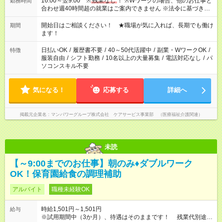
16:00～翌9:00 ※
残業なし
！ ※Wワークの場合、他のお仕事と
勤務時間
合わせ週40時間超の就業はご案内できません ※法令に基づき、
週20時間以上勤務は社会保険への加入対象となります ※労働者
派遣法（日雇い派遣の原則禁止）により、短時間・短期間の就
開始日はご相談ください！ ★職場が気に入れば、長期でも働け
期間
業はご案内が難しい場合があります
ます！
日払いOK
/
履歴書不要
/
40～50代活躍中
/
副業・WワークOK
/
特徴
服装自由
/
シフト勤務
/
10名以上の大量募集
/
電話対応なし
/
パ
ソコンスキル不要
気になる！
応募する
詳細へ
掲載元企業名
マンパワーグループ株式会社 ケアサービス事業部 （医療福祉介護関連）
未読
【～9:00までのお仕事】朝のみ♦ダブルワーク
OK！保育園給食の調理補助
アルバイト
職種未経験OK
時給1,501円～1,501円
給与
※試用期間中（3か月）、待遇はそのままです！ 残業代別途支