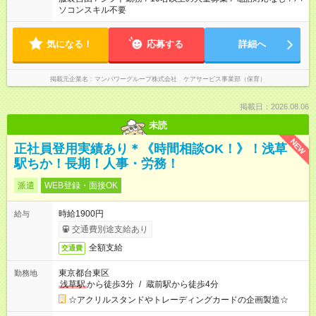
ソコンスキル不要
気になる！
応募する
詳細へ
掲載元企業名
マンパワーグループ株式会社 ケアサービス事業部（保育）
掲載日：2026.08.06
未読
NEW
正社員登用実績あり＊《時間相談OK！》！浅草
駅ちか！長期！人事・労務！
派遣
WEB登録・面接OK
時給1900円
給与
交通費別途支給あり
全額支給
交通費
東京都台東区
勤務地
浅草駅
から徒歩3分
/
蔵前駅から徒歩4分
☆アクリルスタンドやトレーディングカードの企画製造☆