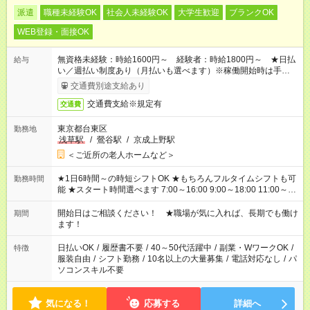
派遣
職種未経験OK
社会人未経験OK
大学生歓迎
ブランクOK
WEB登録・面接OK
無資格未経験：時給1600円～ 経験者：時給1800円～ ★日払
給与
い／週払い制度あり（月払いも選べます）※稼働開始時は手続き
完了次第のお支払いとなります。
交通費別途支給あり
交通費支給※規定有
交通費
東京都台東区
勤務地
浅草駅
/
鶯谷駅
/
京成上野駅
＜ご近所の老人ホームなど＞
★1日6時間～の時短シフトOK ★もちろんフルタイムシフトも可
勤務時間
能 ★スタート時間選べます 7:00～16:00 9:00～18:00 11:00～
20:00 など
残業なし
！ ※Wワークの場合、他のお仕事と合わせ
週40時間超の就業はご案内できません ※法令に基づき、週20時
開始日はご相談ください！ ★職場が気に入れば、長期でも働け
期間
間以上勤務は社会保険への加入対象となります ※労働者派遣法
ます！
（日雇い派遣の原則禁止）により、短時間・短期間の就業はご
案内が難しい場合があります
日払いOK
/
履歴書不要
/
40～50代活躍中
/
副業・WワークOK
/
特徴
服装自由
/
シフト勤務
/
10名以上の大量募集
/
電話対応なし
/
パ
ソコンスキル不要
気になる！
応募する
詳細へ