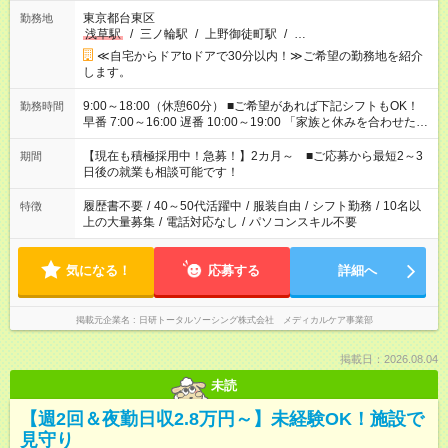
東京都台東区
勤務地
浅草駅
/
三ノ輪駅
/
上野御徒町駅
/
…
≪自宅からドアtoドアで30分以内！≫ご希望の勤務地を紹介
します。
9:00～18:00（休憩60分） ■ご希望があれば下記シフトもOK！
勤務時間
早番 7:00～16:00 遅番 10:00～19:00 「家族と休みを合わせた
い」 「余裕を持って夕飯の準備がしたい」 「できれば残業はし
たくない」 など、ご希望を教えてくださいね。 ※Wワーク希望
【現在も積極採用中！急募！】2カ月～ ■ご応募から最短2～3
期間
の方へ 今ご覧のお仕事で希望する勤務時間と、もう1つのお仕事
日後の就業も相談可能です！
の勤務時間。 合計で週40時間を超える場合は応募できません。
履歴書不要
/
40～50代活躍中
/
服装自由
/
シフト勤務
/
10名以
特徴
上の大量募集
/
電話対応なし
/
パソコンスキル不要
気になる！
応募する
詳細へ
掲載元企業名
日研トータルソーシング株式会社 メディカルケア事業部
掲載日：2026.08.04
未読
【週2回＆夜勤日収2.8万円～】未経験OK！施設で
見守り