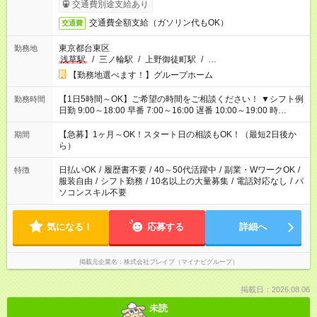
交通費別途支給あり
交通費全額支給（ガソリン代もOK）
交通費
東京都台東区
勤務地
浅草駅
/
三ノ輪駅
/
上野御徒町駅
/
…
【勤務地選べます！】グループホーム
【1日5時間～OK】ご希望の時間をご相談ください！ ▼シフト例
勤務時間
日勤 9:00～18:00 早番 7:00～16:00 遅番 10:00～19:00 時
短 10:00～15:00 上記はあくまで一例です。 「夕方までには帰宅
しておきたい」 「朝はゆっくりのスタートがいい」 「お昼の時
【急募】1ヶ月～OK！スタート日の相談もOK！（最短2日後か
期間
間を有効に使いたい」 など、ご希望があれば教えてください
ら）
ね。
日払いOK
/
履歴書不要
/
40～50代活躍中
/
副業・WワークOK
/
特徴
服装自由
/
シフト勤務
/
10名以上の大量募集
/
電話対応なし
/
パ
ソコンスキル不要
気になる！
応募する
詳細へ
掲載元企業名
株式会社ブレイブ（マイナビグループ）
掲載日：2026.08.06
未読