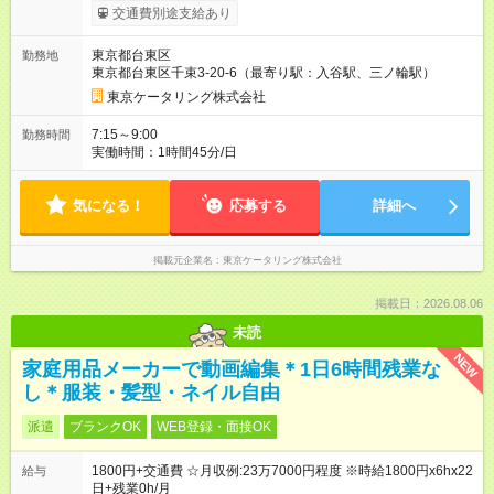
給（残業はほぼなし） 【試用期間】試用期間あり 試用期間の長
交通費別途支給あり
さ：3ヶ月 雇用形態、給与は本採用時と同じです。
東京都台東区
勤務地
東京都台東区千束3-20-6（最寄り駅：入谷駅、三ノ輪駅）
東京ケータリング株式会社
7:15～9:00
勤務時間
実働時間：1時間45分/日
気になる！
応募する
詳細へ
掲載元企業名
東京ケータリング株式会社
掲載日：2026.08.06
未読
NEW
家庭用品メーカーで動画編集＊1日6時間残業な
し＊服装・髪型・ネイル自由
派遣
ブランクOK
WEB登録・面接OK
1800円+交通費 ☆月収例:23万7000円程度 ※時給1800円x6hx22
給与
日+残業0h/月