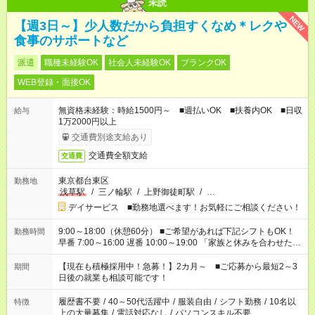
未読
NEW
【週3日～】少人数だから負担すくなめ＊レクや
食事のサポートなど
派遣
職種未経験OK
社会人未経験OK
ブランクOK
WEB登録・面接OK
無資格未経験：時給1500円～ ■週払いOK ■扶養内OK ■日収
給与
1万2000円以上
交通費別途支給あり
交通費全額支給
交通費
東京都台東区
勤務地
浅草駅
/
三ノ輪駅
/
上野御徒町駅
/
…
デイサービス ■勤務地選べます！お気軽にご相談ください！
9:00～18:00（休憩60分） ■ご希望があれば下記シフトもOK！
勤務時間
早番 7:00～16:00 遅番 10:00～19:00 「家族と休みを合わせた
い」 「余裕を持って夕飯の準備がしたい」 「できれば残業はし
たくない」 など、ご希望を教えてくださいね。 ※Wワーク希望
【現在も積極採用中！急募！】2カ月～ ■ご応募から最短2～3
期間
の方へ 今ご覧のお仕事で希望する勤務時間と、もう1つのお仕事
日後の就業も相談可能です！
の勤務時間。 合計で週40時間を超える場合は応募できません。
履歴書不要
/
40～50代活躍中
/
服装自由
/
シフト勤務
/
10名以
特徴
上の大量募集
/
電話対応なし
/
パソコンスキル不要