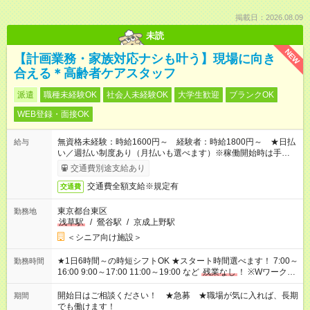
掲載日：2026.08.09
未読
NEW
【計画業務・家族対応ナシも叶う】現場に向き
合える＊高齢者ケアスタッフ
派遣
職種未経験OK
社会人未経験OK
大学生歓迎
ブランクOK
WEB登録・面接OK
無資格未経験：時給1600円～ 経験者：時給1800円～ ★日払
給与
い／週払い制度あり（月払いも選べます）※稼働開始時は手続き
完了次第のお支払いとなります。
交通費別途支給あり
交通費全額支給※規定有
交通費
東京都台東区
勤務地
浅草駅
/
鶯谷駅
/
京成上野駅
＜シニア向け施設＞
★1日6時間～の時短シフトOK ★スタート時間選べます！ 7:00～
勤務時間
16:00 9:00～17:00 11:00～19:00 など
残業なし
！ ※Wワークの
場合、他のお仕事と合わせ週40時間超の就業はご案内できませ
ん ※法令に基づき、週20時間以上勤務は社会保険への加入対象
開始日はご相談ください！ ★急募 ★職場が気に入れば、長期
期間
となります ※労働者派遣法（日雇い派遣の原則禁止）により、
でも働けます！