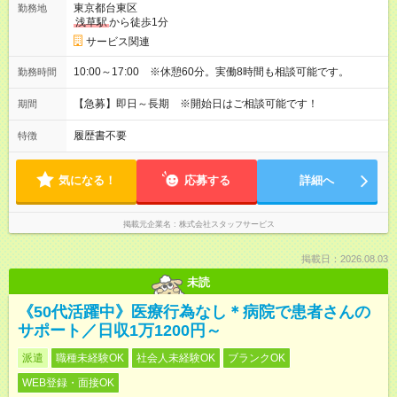
東京都台東区
勤務地
浅草駅
から徒歩1分
サービス関連
10:00～17:00 ※休憩60分。実働8時間も相談可能です。
勤務時間
【急募】即日～長期 ※開始日はご相談可能です！
期間
履歴書不要
特徴
気になる！
応募する
詳細へ
掲載元企業名
株式会社スタッフサービス
掲載日：2026.08.03
未読
《50代活躍中》医療行為なし＊病院で患者さんの
サポート／日収1万1200円～
派遣
職種未経験OK
社会人未経験OK
ブランクOK
WEB登録・面接OK