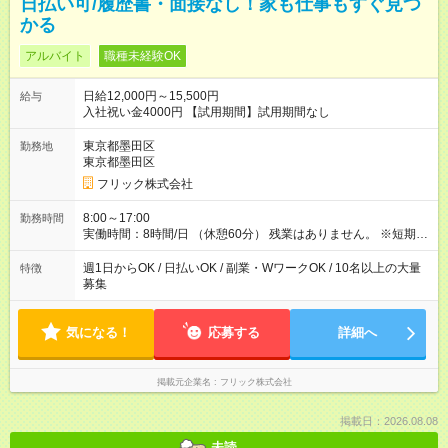
日払い可/履歴書・面接なし！家も仕事もすぐ見つ
かる
アルバイト
職種未経験OK
日給12,000円～15,500円
給与
入社祝い金4000円 【試用期間】試用期間なし
東京都墨田区
勤務地
東京都墨田区
フリック株式会社
8:00～17:00
勤務時間
実働時間：8時間/日 （休憩60分） 残業はありません。 ※短期の
募集は行っておりません。予めご了承くださいませ。
週1日からOK / 日払いOK / 副業・WワークOK / 10名以上の大量
特徴
募集
気になる！
応募する
詳細へ
掲載元企業名
フリック株式会社
掲載日：2026.08.08
未読