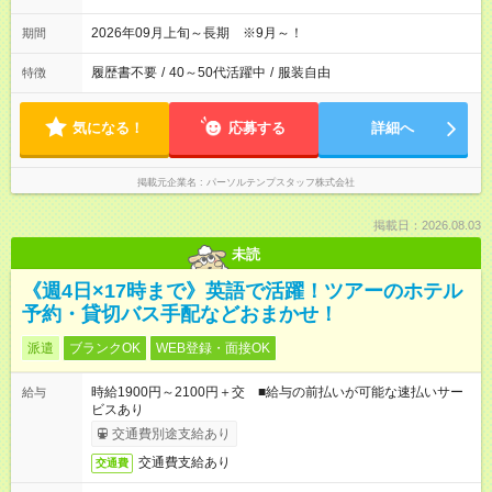
2026年09月上旬～長期 ※9月～！
期間
履歴書不要
/
40～50代活躍中
/
服装自由
特徴
気になる！
応募する
詳細へ
掲載元企業名
パーソルテンプスタッフ株式会社
掲載日：2026.08.03
未読
《週4日×17時まで》英語で活躍！ツアーのホテル
予約・貸切バス手配などおまかせ！
派遣
ブランクOK
WEB登録・面接OK
時給1900円～2100円＋交 ■給与の前払いが可能な速払いサー
給与
ビスあり
交通費別途支給あり
交通費支給あり
交通費