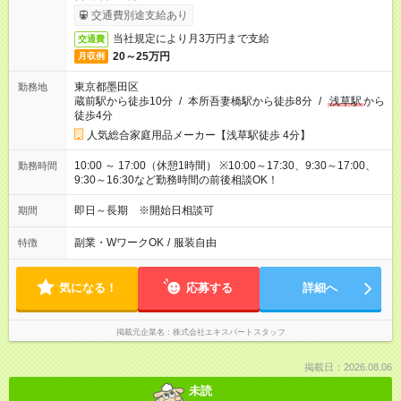
交通費別途支給あり
当社規定により月3万円まで支給
交通費
20～25万円
月収例
東京都墨田区
勤務地
蔵前駅から徒歩10分
/
本所吾妻橋駅から徒歩8分
/
浅草駅
から
徒歩4分
人気総合家庭用品メーカー【浅草駅徒歩 4分】
10:00 ～ 17:00（休憩1時間） ※10:00～17:30、9:30～17:00、
勤務時間
9:30～16:30など勤務時間の前後相談OK！
即日～長期 ※開始日相談可
期間
副業・WワークOK
/
服装自由
特徴
気になる！
応募する
詳細へ
掲載元企業名
株式会社エキスパートスタッフ
掲載日：2026.08.06
未読