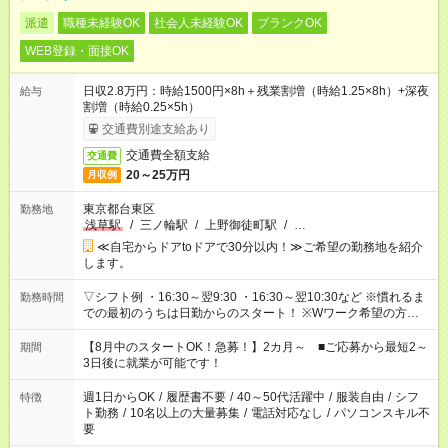
派遣
職種未経験OK
社会人未経験OK
ブランクOK
WEB登録・面接OK
日収2.8万円：時給1500円×8h＋残業割増（時給1.25×8h）+深夜
給与
割増（時給0.25×5h）
交通費別途支給あり
交通費全額支給
交通費
20～25万円
月収例
東京都台東区
勤務地
浅草駅
/
三ノ輪駅
/
上野御徒町駅
/
…
≪自宅からドアtoドアで30分以内！≫ご希望の勤務地を紹介
します。
▽シフト例 ・16:30～翌9:30 ・16:30～翌10:30など ※慣れるま
勤務時間
での最初のうちは日勤からのスタート！ ※Wワーク希望の方へ
今ご覧のお仕事で希望する勤務時間と、もう1つのお仕事の勤務
時間。 合計で週40時間を超える場合は応募できません。
【8月中のスタートOK！急募！】2カ月～ ■ご応募から最短2～
期間
3日後に就業が可能です！
週1日からOK
/
履歴書不要
/
40～50代活躍中
/
服装自由
/
シフ
特徴
ト勤務
/
10名以上の大量募集
/
電話対応なし
/
パソコンスキル不
要