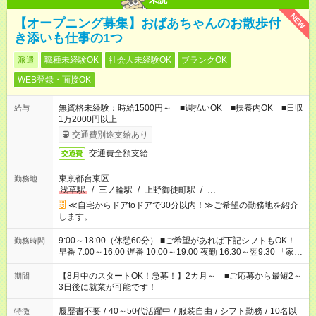
NEW
【オープニング募集】おばあちゃんのお散歩付
き添いも仕事の1つ
派遣
職種未経験OK
社会人未経験OK
ブランクOK
WEB登録・面接OK
無資格未経験：時給1500円～ ■週払いOK ■扶養内OK ■日収
給与
1万2000円以上
交通費別途支給あり
交通費全額支給
交通費
東京都台東区
勤務地
浅草駅
/
三ノ輪駅
/
上野御徒町駅
/
…
≪自宅からドアtoドアで30分以内！≫ご希望の勤務地を紹介
します。
9:00～18:00（休憩60分） ■ご希望があれば下記シフトもOK！
勤務時間
早番 7:00～16:00 遅番 10:00～19:00 夜勤 16:30～翌9:30 「家族
と休みを合わせたい」 「余裕を持って夕飯の準備がしたい」
「できれば残業はしたくない」 など、ご希望を教えてください
【8月中のスタートOK！急募！】2カ月～ ■ご応募から最短2～
期間
ね。 ※Wワーク希望の方へ 今ご覧のお仕事で希望する勤務時間
3日後に就業が可能です！
と、もう1つのお仕事の勤務時間。 合計で週40時間を超える場
合は応募できません。
履歴書不要
/
40～50代活躍中
/
服装自由
/
シフト勤務
/
10名以
特徴