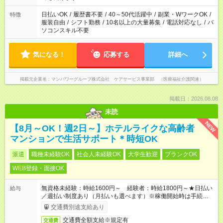
短時間・短期間の就業はご案内が難しい場合があります
日払いOK
/
履歴書不要
/
40～50代活躍中
/
副業・WワークOK
/
特徴
服装自由
/
シフト勤務
/
10名以上の大量募集
/
電話対応なし
/
パ
ソコンスキル不要
気になる！
応募する
詳細へ
掲載元企業名
マンパワーグループ株式会社 ケアサービス事業部 （医療福祉介護関連）
掲載日：2026.08.08
未読
NEW
【8月～OK！週2日～】ホテルライクな高齢者
マンションで生活サポート＊時短OK
派遣
職種未経験OK
社会人未経験OK
大学生歓迎
ブランクOK
WEB登録・面接OK
無資格未経験：時給1600円～ 経験者：時給1800円～★日払い
給与
／週払い制度あり（月払いも選べます）※稼働開始時は手続き完
了次第のお支払いとなります。
交通費別途支給あり
交通費全額支給※規定有
交通費