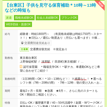
NEW
【台東区】子供を見守る保育補助＊10時～13時
などの時短も
派遣
職種未経験OK
社会人未経験OK
ブランクOK
WEB登録・面接OK
経験者：時給1800円～ （有資格未経験は時給1750円～スター
給与
ト！）★日払い／週払い制度あり（月払いも選べます）※稼働開
始時は手続き完了次第のお支払いとなります★フルタイムできる
交通費別途支給あり
方は100円アップ！
交通費全額支給 ※規定あり
交通費
東京都台東区
勤務地
上野御徒町駅
/
浅草駅
/
田原町(東京都)駅
/
…
認可保育園 ＊職場見学OK！＊駅チカ、車通勤OKなどご希
望に合わせてご紹介！
〈1日3時間～OK！＊10～13時など！〉 ※
残業なし
！ ▼選べる
勤務時間
シフト例（7時～20時の間） ・7時～12時：朝の受け入れ～お昼
の準備 ・10時～13時：園児の見守り～お昼の補助 ・9時～16
時：帰りの会まで！子供の成長を見守る ・15時～20時：夜のお
最短2ヶ月～長期 ★急募 ★8月～、さらに先のスタートも
期間
迎えサポート
OK！開始日ご相談ください。
日払いOK
/
履歴書不要
/
40～50代活躍中
/
副業・WワークOK
/
特徴
服装自由
/
シフト勤務
/
10名以上の大量募集
/
電話対応なし
/
パ