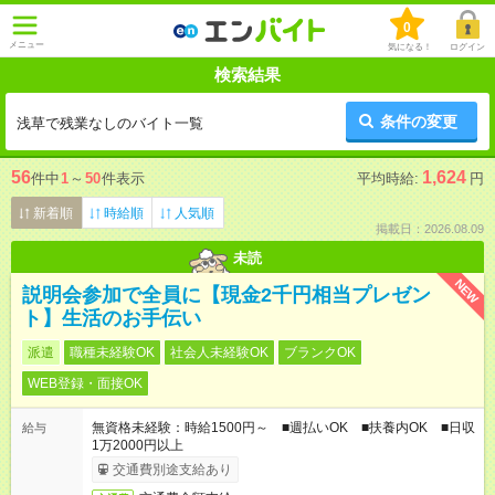
0
メニュー
気になる！
ログイン
検索結果
条件の変更
浅草で残業なしのバイト一覧
56
1,624
件中
1
～
50
件表示
平均時給:
円
新着順
時給順
人気順
掲載日：2026.08.09
未読
NEW
説明会参加で全員に【現金2千円相当プレゼン
ト】生活のお手伝い
派遣
職種未経験OK
社会人未経験OK
ブランクOK
WEB登録・面接OK
無資格未経験：時給1500円～ ■週払いOK ■扶養内OK ■日収
給与
1万2000円以上
交通費別途支給あり