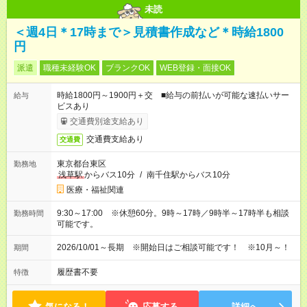
未読
＜週4日＊17時まで＞見積書作成など＊時給1800
円
派遣
職種未経験OK
ブランクOK
WEB登録・面接OK
時給1800円～1900円＋交 ■給与の前払いが可能な速払いサー
給与
ビスあり
交通費別途支給あり
交通費支給あり
交通費
東京都台東区
勤務地
浅草駅
からバス10分
/
南千住駅からバス10分
医療・福祉関連
9:30～17:00 ※休憩60分。9時～17時／9時半～17時半も相談
勤務時間
可能です。
2026/10/01～長期 ※開始日はご相談可能です！ ※10月～！
期間
履歴書不要
特徴
気になる！
応募する
詳細へ