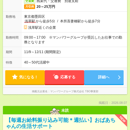
残業代・交通費 別途支給
交通費
20～25万円
月収例
東京都墨田区
勤務地
浅草駅
から徒歩5分
/
本所吾妻橋駅から徒歩7分
浅草駅近くの企業
09:00～17:00 ※マンパワーグループが受託したお仕事での勤
勤務時間
務となります
11/9～12/11 (期間限定)
期間
40～50代活躍中
特徴
気になる！
応募する
詳細へ
掲載元企業名
マンパワーグループ株式会社 TBO事業部
掲載日：2026.08.07
未読
NEW
【毎週お給料振り込み可能＊週払い】おばあち
ゃんの生活サポート