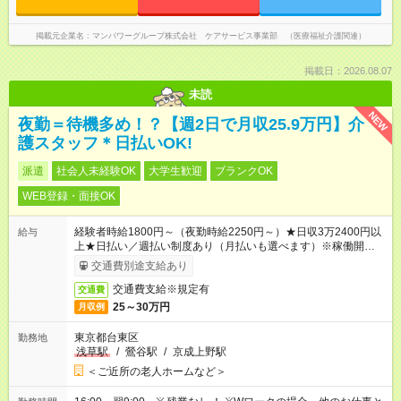
掲載元企業名
マンパワーグループ株式会社 ケアサービス事業部 （医療福祉介護関連）
掲載日：2026.08.07
未読
NEW
夜勤＝待機多め！？【週2日で月収25.9万円】介
護スタッフ＊日払いOK!
派遣
社会人未経験OK
大学生歓迎
ブランクOK
WEB登録・面接OK
経験者時給1800円～（夜勤時給2250円～）★日収3万2400円以
給与
上★日払い／週払い制度あり（月払いも選べます）※稼働開始時
は手続き完了次第のお支払いとなります。
交通費別途支給あり
交通費支給※規定有
交通費
25～30万円
月収例
東京都台東区
勤務地
浅草駅
/
鶯谷駅
/
京成上野駅
＜ご近所の老人ホームなど＞