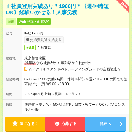
NEW
正社員登用実績あり＊1900円＊《週4×時短
OK》経験いかせる！人事労務
派遣
WEB登録・面接OK
時給1900円
給与
交通費別途支給あり
全額支給
交通費
東京都台東区
勤務地
浅草駅
から徒歩3分
/
蔵前駅から徒歩4分
☆アクリルスタンドやトレーディングカードの企画製造☆
09:00～17:00(実働7時間 休憩1時間) ※週24H～30Hの間で相談
勤務時間
可能です（定時9:00～18:00）
2026年09月上旬～長期 ※9月～！
期間
履歴書不要
/
40～50代活躍中
/
副業・WワークOK
/
パソコンス
特徴
キル不要
気になる！
応募する
詳細へ