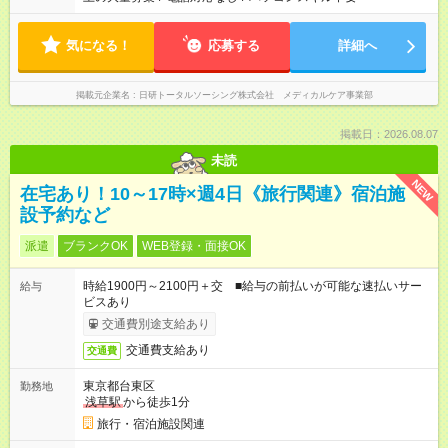
気になる！
応募する
詳細へ
掲載元企業名
日研トータルソーシング株式会社 メディカルケア事業部
掲載日：2026.08.07
未読
NEW
在宅あり！10～17時×週4日《旅行関連》宿泊施
設予約など
派遣
ブランクOK
WEB登録・面接OK
時給1900円～2100円＋交 ■給与の前払いが可能な速払いサー
給与
ビスあり
交通費別途支給あり
交通費支給あり
交通費
東京都台東区
勤務地
浅草駅
から徒歩1分
旅行・宿泊施設関連