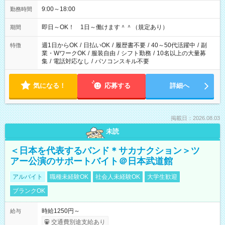
9:00～18:00
勤務時間
即日～OK！ 1日～働けます＾＾（規定あり）
期間
週1日からOK
/
日払いOK
/
履歴書不要
/
40～50代活躍中
/
副
特徴
業・WワークOK
/
服装自由
/
シフト勤務
/
10名以上の大量募
集
/
電話対応なし
/
パソコンスキル不要
気になる！
応募する
詳細へ
掲載日：2026.08.03
未読
＜日本を代表するバンド＊サカナクション＞ツ
アー公演のサポートバイト＠日本武道館
アルバイト
職種未経験OK
社会人未経験OK
大学生歓迎
ブランクOK
時給1250円～
給与
交通費別途支給あり