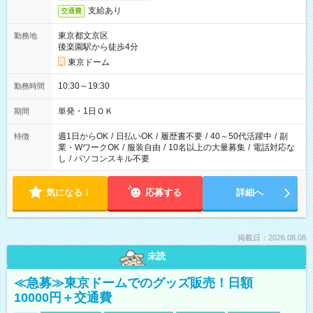
支給あり
交通費
東京都文京区
勤務地
後楽園駅から徒歩4分
東京ドーム
10:30～19:30
勤務時間
単発・1日ＯＫ
期間
週1日からOK
/
日払いOK
/
履歴書不要
/
40～50代活躍中
/
副
特徴
業・WワークOK
/
服装自由
/
10名以上の大量募集
/
電話対応な
し
/
パソコンスキル不要
気になる！
応募する
詳細へ
掲載日：2026.08.08
未読
≪急募≫東京ドームでのグッズ販売！日額
10000円＋交通費