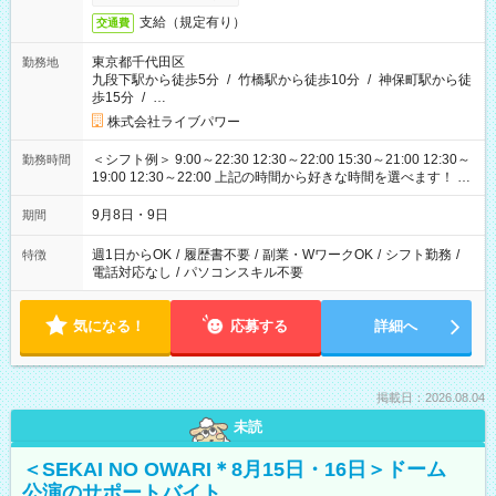
支給（規定有り）
交通費
東京都千代田区
勤務地
九段下駅から徒歩5分
/
竹橋駅から徒歩10分
/
神保町駅から徒
歩15分
/
…
株式会社ライブパワー
＜シフト例＞ 9:00～22:30 12:30～22:00 15:30～21:00 12:30～
勤務時間
19:00 12:30～22:00 上記の時間から好きな時間を選べます！ ※
時間は変更となる可能性があります
9月8日・9日
期間
週1日からOK
/
履歴書不要
/
副業・WワークOK
/
シフト勤務
/
特徴
電話対応なし
/
パソコンスキル不要
気になる！
応募する
詳細へ
掲載日：2026.08.04
未読
＜SEKAI NO OWARI＊8月15日・16日＞ドーム
公演のサポートバイト