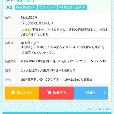
派遣
職種未経験OK
ブランクOK
WEB登録・面接OK
時給1500円
給与
交通費別途支給あり
実費支給／当社規定あり。通勤交通費実費支払／上限4
交通費
万円／月※規定あり
埼玉県加須市
勤務地
加須駅から車10分
/
久喜駅から車20分
/
鴻巣駅から車20分
物流・ロジスティクス
(1)09:00-17:00(休憩60分) ※休憩（12:00-12:50、15:00-15:10）
勤務時間
1ヶ月以上3ヶ月未満／即日～9月末まで
期間
履歴書不要
/
40～50代活躍中
/
10名以上の大量募集
特徴
気になる！
応募する
詳細へ
掲載日：2026.08.09