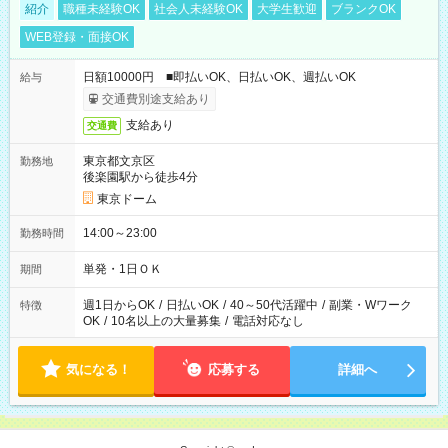
紹介
職種未経験OK
社会人未経験OK
大学生歓迎
ブランクOK
WEB登録・面接OK
日額10000円 ■即払いOK、日払いOK、週払いOK
給与
交通費別途支給あり
支給あり
交通費
東京都文京区
勤務地
後楽園駅から徒歩4分
東京ドーム
14:00～23:00
勤務時間
単発・1日ＯＫ
期間
週1日からOK
/
日払いOK
/
40～50代活躍中
/
副業・Wワーク
特徴
OK
/
10名以上の大量募集
/
電話対応なし
気になる！
応募する
詳細へ