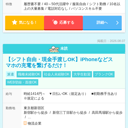
履歴書不要
/
40～50代活躍中
/
服装自由
/
シフト勤務
/
10名以
特徴
上の大量募集
/
電話対応なし
/
パソコンスキル不要
気になる！
応募する
詳細へ
掲載日：2026.08.07
未読
【シフト自由・現金手渡しOK】iPhoneなどス
マホの充電を繋げるだけ！
派遣
職種未経験OK
社会人未経験OK
大学生歓迎
ブランクOK
WEB登録・面接OK
時給1414円～ ▼日払いOK（規定あり） ■初勤務手当あり
給与
※規定による
東京都新宿区
勤務地
新宿駅から徒歩
/
新宿三丁目駅から徒歩
/
高田馬場駅から徒歩
/
…
物流企業