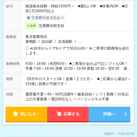
無資格未経験：時給1500円～ ■週払いOK ■扶養内OK ■日
給与
収1万2000円以上
交通費別途支給あり
交通費全額支給
交通費
東京都豊島区
勤務地
巣鴨駅
/
目白駅
/
北池袋駅
/
…
≪自宅からドアtoドアで30分以内！≫ご希望の勤務地を紹介
します。
9:00～18:00（休憩60分） ■ご希望があれば下記シフトもOK！
勤務時間
早番 7:00～16:00 遅番 10:00～19:00 夜勤 16:30～翌9:30 「家族
と休みを合わせたい」 「余裕を持って夕飯の準備がしたい」
「できれば残業はしたくない」 など、ご希望を教えてください
【8月中のスタートOK！急募！】2カ月～ ■ご応募から最短2～
期間
ね。 ※Wワーク希望の方へ 今ご覧のお仕事で希望する勤務時間
3日後に就業が可能です！
と、もう1つのお仕事の勤務時間。 合計で週40時間を超える場
合は応募できません。
履歴書不要
/
40～50代活躍中
/
服装自由
/
シフト勤務
/
10名以
特徴
上の大量募集
/
電話対応なし
/
パソコンスキル不要
気になる！
応募する
詳細へ
掲載日：2026.08.09