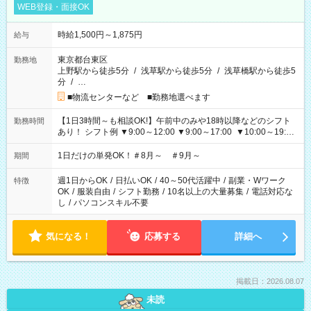
WEB登録・面接OK
時給1,500円～1,875円
給与
東京都台東区
勤務地
上野駅から徒歩5分
/
浅草駅から徒歩5分
/
浅草橋駅から徒歩5
分
/
…
■物流センターなど ■勤務地選べます
【1日3時間～も相談OK!】午前中のみや18時以降などのシフト
勤務時間
あり！ シフト例 ▼9:00～12:00 ▼9:00～17:00 ▼10:00～19:00
▼18:00～21:00
1日だけの単発OK！＃8月～ ＃9月～
期間
週1日からOK
/
日払いOK
/
40～50代活躍中
/
副業・Wワーク
特徴
OK
/
服装自由
/
シフト勤務
/
10名以上の大量募集
/
電話対応な
し
/
パソコンスキル不要
気になる！
応募する
詳細へ
掲載日：2026.08.07
未読