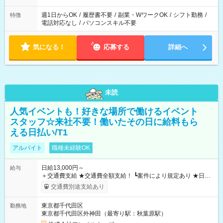
週1日からOK
/
履歴書不要
/
副業・WワークOK
/
シフト勤務
/
特徴
電話対応なし
/
パソコンスキル不要
気になる！
応募する
詳細へ
未読
人気イベントも！好きな場所で働けるイベント
スタッフ☆来社不要！働いたその日に給料もら
える日払い/T1
アルバイト
職種未経験OK
日給13,000円～
給与
＋交通費支給 ★交通費全額支給！ ┗案件により規定あり ★日払
いOK！（規定あり） ┗働いたその日に現金GET♪ お仕事後はコ
交通費別途支給あり
ンビニATMから 日払い分を引き落とせます！ 【試用期間】試
用期間なし
東京都千代田区
勤務地
東京都千代田区外神田（最寄り駅：秋葉原駅）