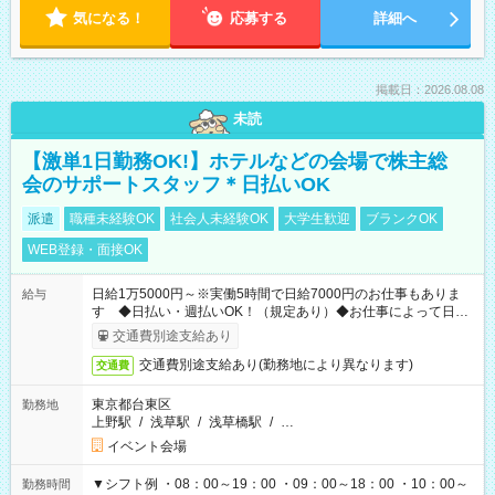
気になる！
応募する
詳細へ
掲載日：2026.08.08
未読
【激単1日勤務OK!】ホテルなどの会場で株主総
会のサポートスタッフ＊日払いOK
派遣
職種未経験OK
社会人未経験OK
大学生歓迎
ブランクOK
WEB登録・面接OK
日給1万5000円～※実働5時間で日給7000円のお仕事もありま
給与
す ◆日払い・週払いOK！（規定あり）◆お仕事によって日給
も異なります
交通費別途支給あり
交通費別途支給あり(勤務地により異なります)
交通費
東京都台東区
勤務地
上野駅
/
浅草駅
/
浅草橋駅
/
…
イベント会場
▼シフト例 ・08：00～19：00 ・09：00～18：00 ・10：00～
勤務時間