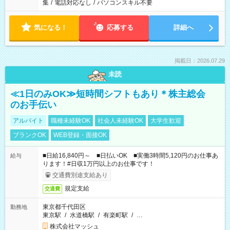
集
/
電話対応なし
/
パソコンスキル不要
気になる！
応募する
詳細へ
掲載日：2026.07.29
未読
≪1日のみOK≫短時間シフトもあり＊株主総会
のお手伝い
アルバイト
職種未経験OK
社会人未経験OK
大学生歓迎
ブランクOK
WEB登録・面接OK
■日給16,840円～ ■日払いOK ■実働3時間5,120円のお仕事あ
給与
ります！#日収1万円以上のお仕事です！
交通費別途支給あり
規定支給
交通費
東京都千代田区
勤務地
東京駅
/
水道橋駅
/
有楽町駅
/
…
株式会社マッシュ