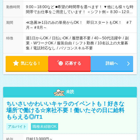
9:00～18:00など ■希望の時間帯を選べます！ ▼他にも様々な時
勤務時間
間帯でお仕事をご用意しています！ ＜シフト例＞ 8:30～12:00
17:00～22:00 13:00～22:00 22:00～翌6:00 など
≪急募≫1日のみの単発からOK！ 即日スタートもOK！ ＃7
期間
月～＃8月～
週1日からOK
/
日払いOK
/
履歴書不要
/
40～50代活躍中
/
副
特徴
業・WワークOK
/
服装自由
/
シフト勤務
/
10名以上の大量募
集
/
電話対応なし
/
パソコンスキル不要
気になる！
応募する
詳細へ
未読
ちいさいかわいいキャラのイベントも！好きな
場所で働ける☆来社不要！働いたその日に給料
もらえる◎/T1
アルバイト
職種未経験OK
日給13,000円～
給与