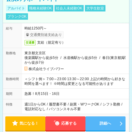
アルバイト
職種未経験OK
社会人未経験OK
大学生歓迎
ブランクOK
時給1250円～
給与
交通費別途支給あり
支給（規定有り）
交通費
東京都文京区
勤務地
後楽園駅から徒歩5分
/
水道橋駅から徒歩5分
/
春日(東京都)駅
から徒歩7分
株式会社ライブパワー
＜シフト例＞ 7:00～23:00 13:30～22:00 上記の時間から好きな
勤務時間
時間を選べます！ ※時間は変更となる可能性があります
急募！8月15日・16日
期間
週1日からOK
/
履歴書不要
/
副業・WワークOK
/
シフト勤務
/
特徴
電話対応なし
/
パソコンスキル不要
気になる！
応募する
詳細へ