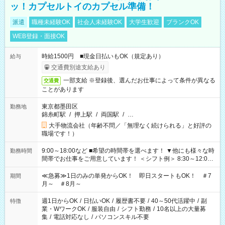
ッ！カプセルトイのカプセル準備！
派遣
職種未経験OK
社会人未経験OK
大学生歓迎
ブランクOK
WEB登録・面接OK
時給1500円 ■現金日払いもOK（規定あり）
給与
交通費別途支給あり
一部支給 ※登録後、選んだお仕事によって条件が異なる
交通費
ことがあります
東京都墨田区
勤務地
錦糸町駅
/
押上駅
/
両国駅
/
…
大手物流会社（年齢不問／「無理なく続けられる」と好評の
職場です！）
9:00～18:00など ■希望の時間帯を選べます！ ▼他にも様々な時
勤務時間
間帯でお仕事をご用意しています！ ＜シフト例＞ 8:30～12:00
17:00～22:00 13:00～22:00 22:00～翌6:00 など
≪急募≫1日のみの単発からOK！ 即日スタートもOK！ ＃7
期間
月～ ＃8月～
週1日からOK
/
日払いOK
/
履歴書不要
/
40～50代活躍中
/
副
特徴
業・WワークOK
/
服装自由
/
シフト勤務
/
10名以上の大量募
集
/
電話対応なし
/
パソコンスキル不要