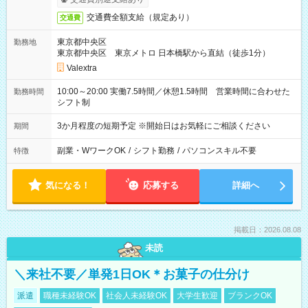
交通費全額支給（規定あり）
交通費
東京都中央区
勤務地
東京都中央区 東京メトロ 日本橋駅から直結（徒歩1分）
Valextra
10:00～20:00 実働7.5時間／休憩1.5時間 営業時間に合わせた
勤務時間
シフト制
3か月程度の短期予定 ※開始日はお気軽にご相談ください
期間
副業・WワークOK
/
シフト勤務
/
パソコンスキル不要
特徴
気になる！
応募する
詳細へ
掲載日：2026.08.08
未読
＼来社不要／単発1日OK＊お菓子の仕分け
派遣
職種未経験OK
社会人未経験OK
大学生歓迎
ブランクOK