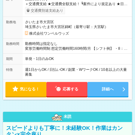
＋交通費支給 ★交通費全額支給！ ┗案件により規定あり ★日払
いOK！（規定あり） ┗働いたその日に現金GET♪ お仕事後はコ
交通費別途支給あり
ンビニATMから 日払い分を引き落とせます！ 【試用期間】試
用期間なし
さいたま市大宮区
勤務地
埼玉県さいたま市大宮区錦町（最寄り駅：大宮駅）
株式会社ワンベルウッズ
勤務時間は指定なし
勤務時間
変形労働時間制 想定労働時間160時間/月 【シフト例】 ・8：00
～21：00
単発・1日のみOK
期間
週1日からOK / 日払いOK / 副業・WワークOK / 10名以上の大量
特徴
募集
気になる！
応募する
詳細へ
未読
スピードよりも丁寧に！未経験OK！作業はカン
タン×完全座り