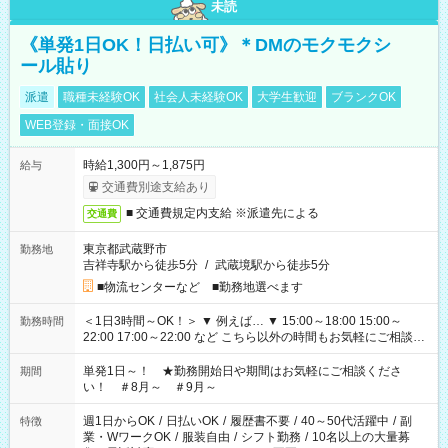
未読
《単発1日OK！日払い可》＊DMのモクモクシ
ール貼り
派遣
職種未経験OK
社会人未経験OK
大学生歓迎
ブランクOK
WEB登録・面接OK
時給1,300円～1,875円
給与
交通費別途支給あり
■ 交通費規定内支給 ※派遣先による
交通費
東京都武蔵野市
勤務地
吉祥寺駅から徒歩5分
/
武蔵境駅から徒歩5分
■物流センターなど ■勤務地選べます
＜1日3時間～OK！＞ ▼ 例えば… ▼ 15:00～18:00 15:00～
勤務時間
22:00 17:00～22:00 など こちら以外の時間もお気軽にご相談く
ださい！
単発1日～！ ★勤務開始日や期間はお気軽にご相談くださ
期間
い！ ＃8月～ ＃9月～
週1日からOK
/
日払いOK
/
履歴書不要
/
40～50代活躍中
/
副
特徴
業・WワークOK
/
服装自由
/
シフト勤務
/
10名以上の大量募