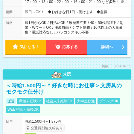
17：00 ・13：00～22：00 ・16：00～21：00 など多数！ ※お
仕事により勤務時間が異なります
即日～OK！ ◆お好きな日1日～働けます ◆急募
期間
週1日からOK
/
日払いOK
/
履歴書不要
/
40～50代活躍中
/
副
特徴
業・WワークOK
/
服装自由
/
シフト勤務
/
10名以上の大量募
集
/
電話対応なし
/
パソコンスキル不要
気になる！
応募する
詳細へ
掲載日：2026.07.31
未読
＜時給1,500円～＊好きな時にお仕事＞文房具の
モクモク仕分け
派遣
職種未経験OK
社会人未経験OK
大学生歓迎
ブランクOK
WEB登録・面接OK
時給1,500円～1,875円
給与
交通費別途支給あり