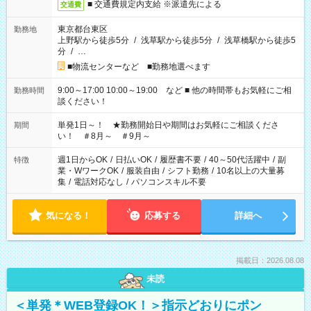
■ 交通費規定内支給 ※派遣先による
交通費
東京都台東区
勤務地
上野駅から徒歩5分
/
浅草駅から徒歩5分
/
浅草橋駅から徒歩5
分
/
…
■物流センターなど ■勤務地選べます
9:00～17:00 10:00～19:00 など ■ 他の時間帯もお気軽にご相
勤務時間
談ください！
単発1日～！ ★勤務開始日や期間はお気軽にご相談くださ
期間
い！ ＃8月～ ＃9月～
週1日からOK
/
日払いOK
/
履歴書不要
/
40～50代活躍中
/
副
特徴
業・WワークOK
/
服装自由
/
シフト勤務
/
10名以上の大量募
集
/
電話対応なし
/
パソコンスキル不要
気になる！
応募する
詳細へ
掲載日：2026.08.08
未読
＜単発＊WEB登録OK！＞指示どおりにポン