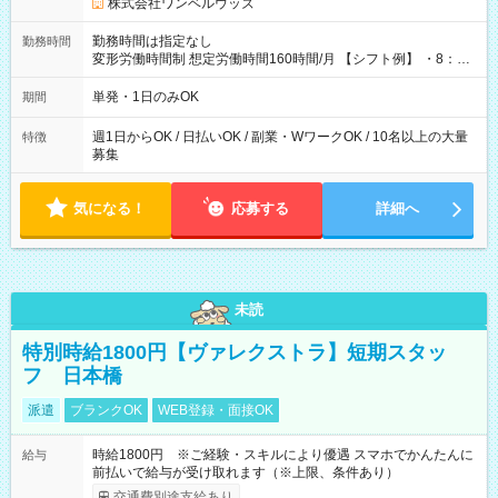
株式会社ワンベルウッズ
勤務時間は指定なし
勤務時間
変形労働時間制 想定労働時間160時間/月 【シフト例】 ・8：00
～21：00
単発・1日のみOK
期間
週1日からOK / 日払いOK / 副業・WワークOK / 10名以上の大量
特徴
募集
気になる！
応募する
詳細へ
未読
特別時給1800円【ヴァレクストラ】短期スタッ
フ 日本橋
派遣
ブランクOK
WEB登録・面接OK
時給1800円 ※ご経験・スキルにより優遇 スマホでかんたんに
給与
前払いで給与が受け取れます（※上限、条件あり）
交通費別途支給あり