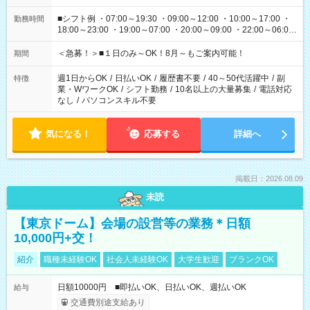
■シフト例 ・07:00～19:30 ・09:00～12:00 ・10:00～17:00 ・
勤務時間
18:00～23:00 ・19:00～07:00 ・20:00～09:00 ・22:00～06:00
etc ★最短で3時間で5,120円のお仕事から 15時間で2万円近く稼
げるお仕事も！ ご希望のお時間に合わせてご紹介！ ※シフトは
＜急募！＞■１日のみ～OK！8月～もご案内可能！
期間
現場によって異なります。 ※勿論、休憩時間はあるのでご安心
ください！
週1日からOK
/
日払いOK
/
履歴書不要
/
40～50代活躍中
/
副
特徴
業・WワークOK
/
シフト勤務
/
10名以上の大量募集
/
電話対応
なし
/
パソコンスキル不要
気になる！
応募する
詳細へ
掲載日：2026.08.09
未読
【東京ドーム】会場の設営等の業務＊日額
10,000円+交！
紹介
職種未経験OK
社会人未経験OK
大学生歓迎
ブランクOK
日額10000円 ■即払いOK、日払いOK、週払いOK
給与
交通費別途支給あり