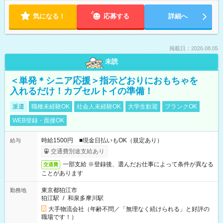
気になる！
応募する
詳細へ
掲載日：2026.08.05
未読
＜単発＊シニア応援＞指示どおりにおもちゃを
入れるだけ！カプセルトイの準備！
派遣
職種未経験OK
社会人未経験OK
大学生歓迎
ブランクOK
WEB登録・面接OK
時給1500円 ■現金日払いもOK（規定あり）
給与
交通費別途支給あり
一部支給 ※登録後、選んだお仕事によって条件が異なる
交通費
ことがあります
東京都狛江市
勤務地
狛江駅
/
和泉多摩川駅
大手物流会社（年齢不問／「無理なく続けられる」と好評の
職場です！）