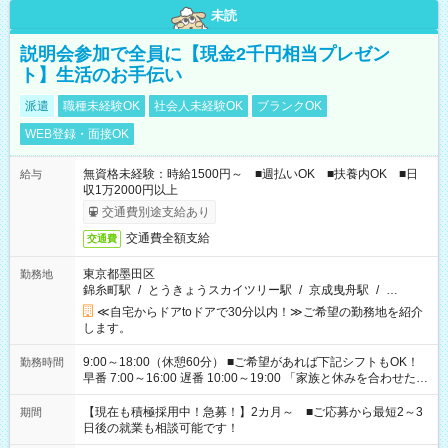
未読
説明会参加で全員に【現金2千円相当プレゼン
ト】生活のお手伝い
派遣
職種未経験OK
社会人未経験OK
ブランクOK
WEB登録・面接OK
無資格未経験：時給1500円～ ■週払いOK ■扶養内OK ■日
給与
収1万2000円以上
交通費別途支給あり
交通費全額支給
交通費
東京都墨田区
勤務地
錦糸町駅
/
とうきょうスカイツリー駅
/
京成曳舟駅
/
…
≪自宅からドアtoドアで30分以内！≫ご希望の勤務地を紹介
します。
9:00～18:00（休憩60分） ■ご希望があれば下記シフトもOK！
勤務時間
早番 7:00～16:00 遅番 10:00～19:00 「家族と休みを合わせた
い」 「余裕を持って夕飯の準備がしたい」 「できれば残業はし
たくない」 など、ご希望を教えてくださいね。 ※Wワーク希望
【現在も積極採用中！急募！】2カ月～ ■ご応募から最短2～3
期間
の方へ 今ご覧のお仕事で希望する勤務時間と、もう1つのお仕事
日後の就業も相談可能です！
の勤務時間。 合計で週40時間を超える場合は応募できません。