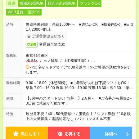
派遣
職種未経験OK
社会人未経験OK
ブランクOK
WEB登録・面接OK
無資格未経験：時給1500円～ ■週払いOK ■扶養内OK ■日収
給与
1万2000円以上
交通費別途支給あり
交通費全額支給
交通費
東京都台東区
勤務地
浅草駅
/
三ノ輪駅
/
上野御徒町駅
/
…
≪自宅からドアtoドアで30分以内！≫ご希望の勤務地を紹介
します。
9:00～18:00（休憩60分） ■ご希望があれば下記シフトもOK！
勤務時間
早番 7:00～16:00 遅番 10:00～19:00 夜勤 16:30～翌9:30 「家族
と休みを合わせたい」 「余裕を持って夕飯の準備がしたい」
「できれば残業はしたくない」 など、ご希望を教えてください
【8月中のスタートOK！急募！】2カ月～ ■ご応募から最短2～
期間
ね。 ※Wワーク希望の方へ 今ご覧のお仕事で希望する勤務時間
3日後に就業が可能です！
と、もう1つのお仕事の勤務時間。 合計で週40時間を超える場
合は応募できません。
履歴書不要
/
40～50代活躍中
/
服装自由
/
シフト勤務
/
10名以
特徴
上の大量募集
/
電話対応なし
/
パソコンスキル不要
気になる！
応募する
詳細へ