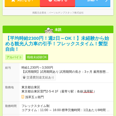
掲載元企業名
パーソルテンプスタッフ株式会社
未読
【平均時給2300円！週2日～OK！】未経験から始
める観光人力車の引手！フレックスタイム！髪型
自由！
アルバイト
職種未経験OK
時給1,230円～3,500円
給与
【試用期間】試用期間あり 試用期間の長さ：3ヶ月 雇用形態、
給与は本採用時と同じです。
交通費別途支給あり
東京都台東区
勤務地
東京都台東区雷門2-5-4 1F（最寄り駅：各線
浅草駅
）
浅草五ェ衛門
フレックスタイム制
勤務時間
コアタイム：11:00 ～ 16:00 標準労働時間：1日あたり8時間 ◆
勤務時間応相談可能 ◆急な予定はしっかり報告で柔軟に対応し