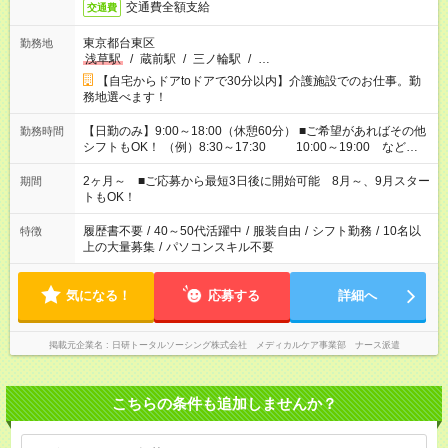
交通費全額支給
交通費
東京都台東区
勤務地
浅草駅
/
蔵前駅
/
三ノ輪駅
/
…
【自宅からドアtoドアで30分以内】介護施設でのお仕事。勤
務地選べます！
【日勤のみ】9:00～18:00（休憩60分） ■ご希望があればその他
勤務時間
シフトもOK！ （例）8:30～17:30 10:00～19:00 など
「家族とお休みを合わせたい」 「余裕を持って夕飯の準備がし
たい」 「できれば残業はしたくない」 など、ご希望があれば教
2ヶ月～ ■ご応募から最短3日後に開始可能 8月～、9月スター
期間
えてくださいね。 ※Wワーク希望の方へ 今ご覧のお仕事で希望
トもOK！
する勤務時間と、もう1つのお仕事の勤務時間。 合計で週40時
間を超える場合は応募できません
履歴書不要
/
40～50代活躍中
/
服装自由
/
シフト勤務
/
10名以
特徴
上の大量募集
/
パソコンスキル不要
気になる！
応募する
詳細へ
掲載元企業名
日研トータルソーシング株式会社 メディカルケア事業部 ナース派遣
こちらの条件も追加しませんか？