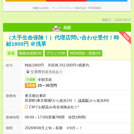
掲載元企業名
マンパワーグループ株式会社 TBO事業部
掲載日：2026.08.07
未読
NEW
（大手生命保険！）代理店問い合わせ受付！時
給1800円 ＠浅草
派遣
職種未経験OK
ブランクOK
WEB登録・面接OK
時給1800円 月収例 252,000円+残業代
給与
交通費別途支給あり
全額支給
交通費
25～30万円
月収例
東京都台東区
勤務地
田原町(東京都)駅から徒歩2分
/
浅草駅
から徒歩8分
CMでお馴染み有名保険会社☆*
09:00～17:00(実働7時間 休憩1時間)
勤務時間
2026年09月上旬～長期 ※9月～！
期間