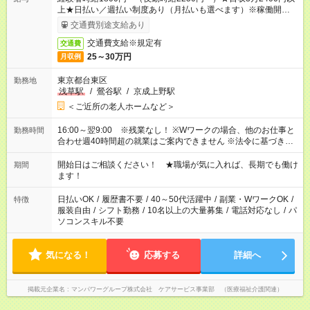
上★日払い／週払い制度あり（月払いも選べます）※稼働開始時
は手続き完了次第のお支払いとなります。
交通費別途支給あり
交通費支給※規定有
交通費
25～30万円
月収例
東京都台東区
勤務地
浅草駅
/
鶯谷駅
/
京成上野駅
＜ご近所の老人ホームなど＞
16:00～翌9:00 ※残業なし！ ※Wワークの場合、他のお仕事と
勤務時間
合わせ週40時間超の就業はご案内できません ※法令に基づき、
週20時間以上勤務は社会保険への加入対象となります ※労働者
派遣法（日雇い派遣の原則禁止）により、短時間・短期間の就
開始日はご相談ください！ ★職場が気に入れば、長期でも働け
期間
業はご案内が難しい場合があります
ます！
日払いOK
/
履歴書不要
/
40～50代活躍中
/
副業・WワークOK
/
特徴
服装自由
/
シフト勤務
/
10名以上の大量募集
/
電話対応なし
/
パ
ソコンスキル不要
気になる！
応募する
詳細へ
掲載元企業名
マンパワーグループ株式会社 ケアサービス事業部 （医療福祉介護関連）