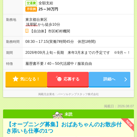
全額支給
交通費
25～30万円
月収例
東京都台東区
勤務地
浅草駅
から徒歩10分
【自治体】市区町村機関
08:30～17:15(実働7時間45分 休憩1時間)
勤務時間
2026年09月上旬～長期 来年3月末までの予定です ※9月～！
期間
履歴書不要
/
40～50代活躍中
/
服装自由
特徴
気になる！
応募する
詳細へ
掲載元企業名
パーソルテンプスタッフ株式会社
掲載日：2026.08.07
未読
NEW
【オープニング募集】おばあちゃんのお散歩付
き添いも仕事の1つ