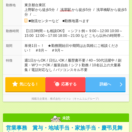
東京都台東区
勤務地
上野駅から徒歩5分
/
浅草駅
から徒歩5分
/
浅草橋駅から徒歩5
分
/
…
■物流センターなど ■勤務地選べます
【1日3時間～も相談OK!】 ＜シフト例＞ 9:00～12:00 10:00～
勤務時間
15:00 12:00～17:00 18:00～21:00 など こちら以外の時間帯も
お気軽にご相談ください！
単発1日～！ ★勤務開始日や期間はお気軽にご相談くださ
期間
い！ ＃8月～ ＃9月～
週1日からOK
/
日払いOK
/
履歴書不要
/
40～50代活躍中
/
副
特徴
業・WワークOK
/
服装自由
/
シフト勤務
/
10名以上の大量募
集
/
電話対応なし
/
パソコンスキル不要
気になる！
応募する
詳細へ
掲載元企業名
株式会社バイトレ（キャムコムグループ）
未読
営業事務 賞与・地域手当・家族手当・慶弔見舞