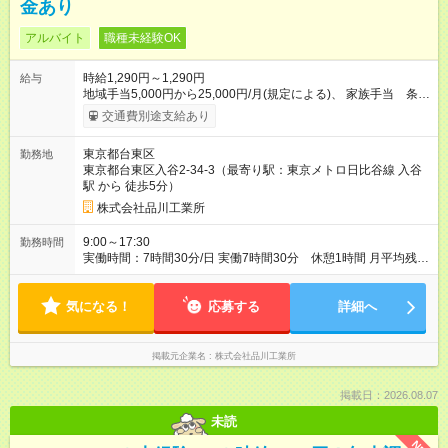
金あり
アルバイト
職種未経験OK
時給1,290円～1,290円
給与
地域手当5,000円から25,000円/月(規定による)、 家族手当 条件
あり 配偶者 8,000円/月 子供一人当たり 8,000円/月 その他利
交通費別途支給あり
家族一人当たり 1,500円/月 慶弔見舞金あり 賞与あり 前年度
実績 年2回 計412,000円～470,000円 業績が良いときは期末
東京都台東区
勤務地
賞与が出ることもあります 【試用期間】試用期間なし
東京都台東区入谷2-34-3（最寄り駅：東京メトロ日比谷線 入谷
駅 から 徒歩5分）
株式会社品川工業所
9:00～17:30
勤務時間
実働時間：7時間30分/日 実働7時間30分 休憩1時間 月平均残業
時間 1時間
気になる！
応募する
詳細へ
掲載元企業名
株式会社品川工業所
掲載日：2026.08.07
未読