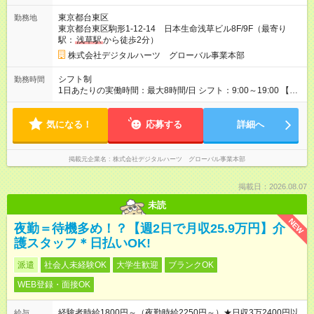
ュラー勤務とは、弊社で「エキスポ」と呼ばれるポジションと
東京都台東区
勤務地
なります。） ※選考（トライアル・面接）の結果に応じて、月
東京都台東区駒形1-12-14 日本生命浅草ビル8F/9F（最寄り
給制の契約社員としての採用をご提案する場合があります。
駅：
浅草駅
から徒歩2分）
【その他のポジションと時給例】 主体的に動きながら業務に取
り組める方を歓迎しています！ 意欲的にチャレンジしていただ
株式会社デジタルハーツ グローバル事業本部
ける方には、スキルや経験に応じてキャリアの幅を広げていけ
る環境となります。 リーダーポジション時給: 1,400円 （これ以
シフト制
勤務時間
降のさらなるキャリアパスやポジションについては、入社後に
1日あたりの実働時間：最大8時間/日 シフト：9:00～19:00 【シ
詳しくご説明します。） 【手当・その他】 交通費: 1日上限
フト例】 10:00～19:00（8時間勤務） 11:00～19:00（7時間勤
1,500円まで支給（社外勤務の場合は全額支給） 残業手当: 基本
務） 9:30～18:30（8時間勤務） など ※上記勤務時間には1時間
時給の25％UP 【試用期間】試用期間なし
気になる！
の休憩が含まれます。 休日祝日勤務：プロジェクトにより稼働
応募する
詳細へ
あり
掲載元企業名
株式会社デジタルハーツ グローバル事業本部
掲載日：2026.08.07
未読
NEW
夜勤＝待機多め！？【週2日で月収25.9万円】介
護スタッフ＊日払いOK!
派遣
社会人未経験OK
大学生歓迎
ブランクOK
WEB登録・面接OK
経験者時給1800円～（夜勤時給2250円～）★日収3万2400円以
給与