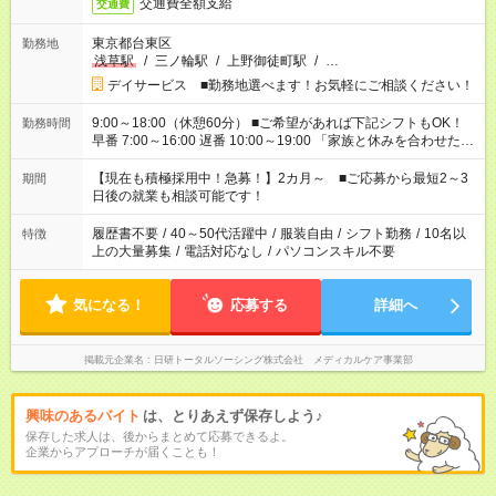
交通費全額支給
交通費
東京都台東区
勤務地
浅草駅
/
三ノ輪駅
/
上野御徒町駅
/
…
デイサービス ■勤務地選べます！お気軽にご相談ください！
9:00～18:00（休憩60分） ■ご希望があれば下記シフトもOK！
勤務時間
早番 7:00～16:00 遅番 10:00～19:00 「家族と休みを合わせた
い」 「余裕を持って夕飯の準備がしたい」 「できれば残業はし
たくない」 など、ご希望を教えてくださいね。 ※Wワーク希望
【現在も積極採用中！急募！】2カ月～ ■ご応募から最短2～3
期間
の方へ 今ご覧のお仕事で希望する勤務時間と、もう1つのお仕事
日後の就業も相談可能です！
の勤務時間。 合計で週40時間を超える場合は応募できません。
履歴書不要
/
40～50代活躍中
/
服装自由
/
シフト勤務
/
10名以
特徴
上の大量募集
/
電話対応なし
/
パソコンスキル不要
気になる！
応募する
詳細へ
掲載元企業名
日研トータルソーシング株式会社 メディカルケア事業部
興味のあるバイト
は、とりあえず保存しよう♪
保存した求人は、後からまとめて応募できるよ。
企業からアプローチが届くことも！