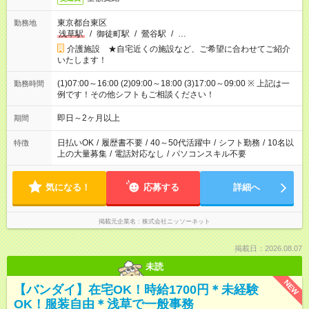
東京都台東区
勤務地
浅草駅
/
御徒町駅
/
鶯谷駅
/
…
介護施設 ★自宅近くの施設など、ご希望に合わせてご紹介
いたします！
(1)07:00～16:00 (2)09:00～18:00 (3)17:00～09:00 ※ 上記は一
勤務時間
例です！その他シフトもご相談ください！
即日～2ヶ月以上
期間
日払いOK
/
履歴書不要
/
40～50代活躍中
/
シフト勤務
/
10名以
特徴
上の大量募集
/
電話対応なし
/
パソコンスキル不要
気になる！
応募する
詳細へ
掲載元企業名
株式会社ニッソーネット
掲載日：2026.08.07
未読
NEW
【バンダイ】在宅OK！時給1700円＊未経験
OK！服装自由＊浅草で一般事務