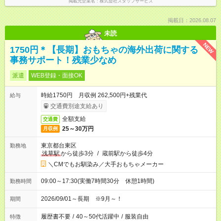
掲載元企業名
株式会社スタッフサービス
掲載日：2026.08.07
未読
NEW
1750円＊【長期】おもちゃの海外出荷に関する
事務サポート！残業少なめ
派遣
WEB登録・面接OK
時給1750円 月収例 262,500円+残業代
給与
交通費別途支給あり
全額支給
交通費
25～30万円
月収例
東京都台東区
勤務地
浅草駅
から徒歩3分
/
蔵前駅から徒歩4分
＼CMでもお馴染み／大手おもちゃメーカー
09:00～17:30(実働7時間30分 休憩1時間)
勤務時間
2026/09/01～長期 ※9月～！
期間
履歴書不要
/
40～50代活躍中
/
服装自由
特徴