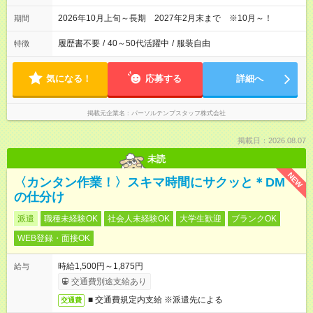
2026年10月上旬～長期 2027年2月末まで ※10月～！
期間
履歴書不要
/
40～50代活躍中
/
服装自由
特徴
気になる！
応募する
詳細へ
掲載元企業名
パーソルテンプスタッフ株式会社
掲載日：2026.08.07
未読
NEW
〈カンタン作業！〉スキマ時間にサクッと＊DM
の仕分け
派遣
職種未経験OK
社会人未経験OK
大学生歓迎
ブランクOK
WEB登録・面接OK
時給1,500円～1,875円
給与
交通費別途支給あり
■ 交通費規定内支給 ※派遣先による
交通費