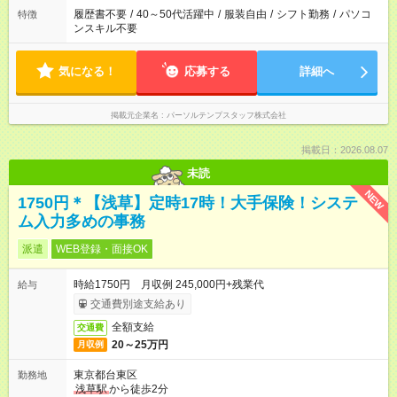
履歴書不要
/
40～50代活躍中
/
服装自由
/
シフト勤務
/
パソコ
特徴
ンスキル不要
気になる！
応募する
詳細へ
掲載元企業名
パーソルテンプスタッフ株式会社
掲載日：2026.08.07
未読
NEW
1750円＊【浅草】定時17時！大手保険！システ
ム入力多めの事務
派遣
WEB登録・面接OK
時給1750円 月収例 245,000円+残業代
給与
交通費別途支給あり
全額支給
交通費
20～25万円
月収例
東京都台東区
勤務地
浅草駅
から徒歩2分