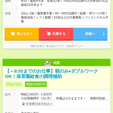
即日～最短9月末、長期もOK！※8月24日以降の入社希望の方は
期間
最短10月末まで
日払いOK
/
履歴書不要
/
40～50代活躍中
/
副業・WワークOK
/
特徴
服装自由
/
シフト勤務
/
10名以上の大量募集
/
パソコンスキル不
要
気になる！
応募する
詳細へ
掲載元企業名
株式会社グラスト 秋葉原オフィス
未読
【～9:00までのお仕事】朝のみ♦ダブルワーク
OK！保育園給食の調理補助
アルバイト
職種未経験OK
時給1,501円～1,501円
給与
※試用期間中（3か月）、待遇はそのままです！ 残業代別途支
給（残業はほぼなし） 【試用期間】試用期間あり 試用期間の長
交通費別途支給あり
さ：3ヶ月 雇用形態、給与は本採用時と同じです。