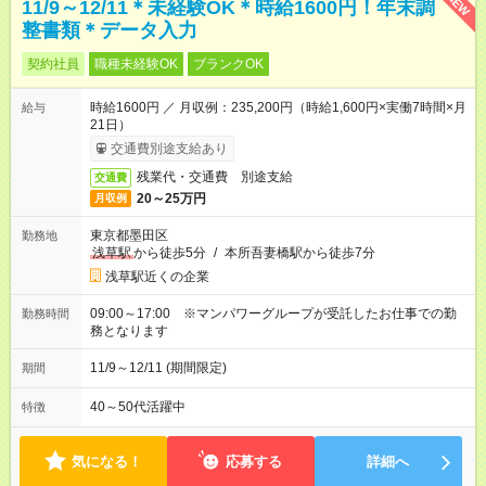
NEW
11/9～12/11＊未経験OK＊時給1600円！年末調
整書類＊データ入力
契約社員
職種未経験OK
ブランクOK
時給1600円 ／ 月収例：235,200円（時給1,600円×実働7時間×月
給与
21日）
交通費別途支給あり
残業代・交通費 別途支給
交通費
20～25万円
月収例
東京都墨田区
勤務地
浅草駅
から徒歩5分
/
本所吾妻橋駅から徒歩7分
浅草駅近くの企業
09:00～17:00 ※マンパワーグループが受託したお仕事での勤
勤務時間
務となります
11/9～12/11 (期間限定)
期間
40～50代活躍中
特徴
気になる！
応募する
詳細へ