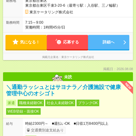
東京都台東区
勤務地
東京都台東区千束3-20-6（最寄り駅：入谷駅、三ノ輪駅）
東京ケータリング株式会社
7:15～9:00
勤務時間
実働時間：1時間45分/日
気になる！
応募する
詳細へ
掲載元企業名
東京ケータリング株式会社
掲載日：2026.08.08
未読
NEW
＼通勤ラッシュとはサヨナラ／介護施設で健康
管理中心のオシゴト
派遣
職種未経験OK
社会人未経験OK
ブランクOK
WEB登録・面接OK
時給2300円～ ■週払いOK ■日収1万8400円以上
給与
交通費別途支給あり