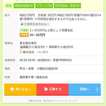
派遣
職種未経験OK
ブランクOK
WEB登録・面接OK
時給1700円 月収例 26万円 時給1700円×実働7h30m×週5日×4
給与
週+残業5h ※月収例を保証するものではありません。
交通費別途支給あり
1ヶ月3万円を上限として実費支給
交通費
25～30万円
月収例
東京都台東区
勤務地
浅草駅
から徒歩3分
/
蔵前駅から徒歩5分
株式会社 バンダイ
09:30-18:00（休憩60分）実働7時間30分
勤務時間
即日～長期 ※開始日相談OK
期間
履歴書不要
/
服装自由
特徴
気になる！
応募する
詳細へ
掲載元企業名
株式会社リクルートスタッフィング