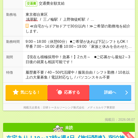
交通費全額支給
交通費
東京都台東区
勤務地
浅草駅
/
三ノ輪駅
/
上野御徒町駅
/
…
≪自宅からドアtoドアで30分以内！≫ご希望の勤務地を紹介
します。
9:00～18:00（休憩60分） ■ご希望があれば下記シフトもOK！
勤務時間
早番 7:00～16:00 遅番 10:00～19:00 「家族と休みを合わせた
い」 「余裕を持って夕飯の準備がしたい」 「できれば残業はし
たくない」 など、ご希望を教えてくださいね。 ※Wワーク希望
【現在も積極採用中！急募！】2カ月～ ■ご応募から最短2～3
期間
の方へ 今ご覧のお仕事で希望する勤務時間と、もう1つのお仕事
日後の就業も相談可能です！
の勤務時間。 合計で週40時間を超える場合は応募できません。
履歴書不要
/
40～50代活躍中
/
服装自由
/
シフト勤務
/
10名以
特徴
上の大量募集
/
電話対応なし
/
パソコンスキル不要
気になる！
応募する
詳細へ
掲載元企業名
日研トータルソーシング株式会社 メディカルケア事業部
掲載日：2026.08.07
未読
NEW