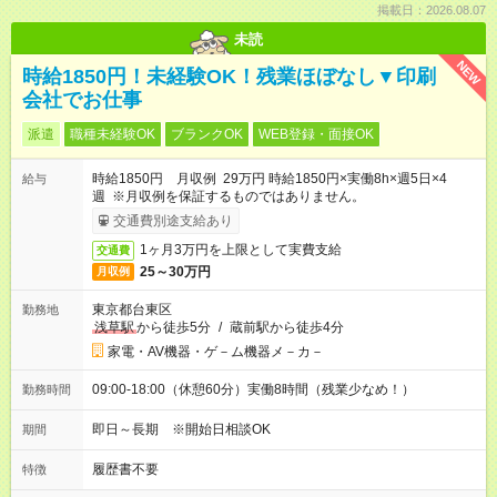
掲載日：2026.08.07
未読
NEW
時給1850円！未経験OK！残業ほぼなし▼印刷
会社でお仕事
派遣
職種未経験OK
ブランクOK
WEB登録・面接OK
時給1850円 月収例 29万円 時給1850円×実働8h×週5日×4
給与
週 ※月収例を保証するものではありません。
交通費別途支給あり
1ヶ月3万円を上限として実費支給
交通費
25～30万円
月収例
東京都台東区
勤務地
浅草駅
から徒歩5分
/
蔵前駅から徒歩4分
家電・AV機器・ゲ－ム機器メ－カ－
09:00-18:00（休憩60分）実働8時間（残業少なめ！）
勤務時間
即日～長期 ※開始日相談OK
期間
履歴書不要
特徴