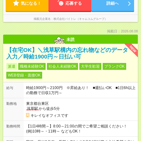
気になる！
応募する
詳細へ
掲載元企業名
株式会社バイトレ（キャムコムグループ）
掲載日：2026.08.08
未読
NEW
【在宅OK】＼浅草駅構内の忘れ物などのデータ
入力／時給1900円～日払い可
派遣
職種未経験OK
社会人未経験OK
大学生歓迎
ブランクOK
WEB登録・面接OK
時給1900円～2100円 ※昇給あり！ ■週払いOK ■1日6h以上
給与
の勤務で日収1万円～
東京都台東区
勤務地
浅草駅
から徒歩5分
キレイなオフィスです
【1日4時間～】8:00～21:00の間でご希望ご相談ください！
勤務時間
(例)10時～・11時～ などもOK！