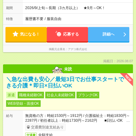
2026/9/上旬～長期（3カ月以上） ★9月～OK！
期間
履歴書不要
/
服装自由
特徴
気になる！
応募する
詳細へ
掲載元企業名
アデコ株式会社
掲載日：2026.08.07
未読
NEW
＼急な出費も安心／最短3日でお仕事スタートで
きる介護＊即日×日払いOK
派遣
職種未経験OK
社会人未経験OK
ブランクOK
WEB登録・面接OK
無資格の方：時給1530円～1912円 / 介護福祉士：時給1830円～
給与
2287円 / 初任者以上：時給1730円～2162円 ■日払いOK ■
日収例：1万2240円（時給1530円×8h）
交通費別途支給あり
全額支給
交通費