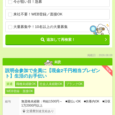
今が狙い目！急募
来社不要！WEB登録／面接OK
大量募集中！10名以上の大量募集
追加して再検索！
掲載日：2026.08.08
未読
NEW
説明会参加で全員に【現金2千円相当プレゼン
ト】生活のお手伝い
派遣
職種未経験OK
社会人未経験OK
ブランクOK
WEB登録・面接OK
無資格未経験：時給1500円～ ■週払いOK ■扶養内OK ■日収
給与
1万2000円以上
交通費別途支給あり