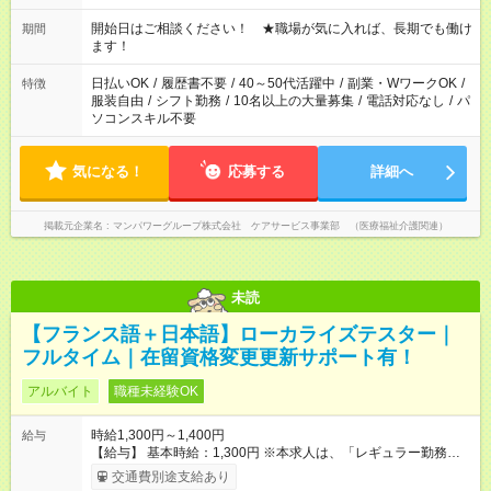
20:00 など 残業なし！ ※Wワークの場合、他のお仕事と合わせ
週40時間超の就業はご案内できません ※法令に基づき、週20時
開始日はご相談ください！ ★職場が気に入れば、長期でも働け
期間
間以上勤務は社会保険への加入対象となります ※労働者派遣法
ます！
（日雇い派遣の原則禁止）により、短時間・短期間の就業はご
案内が難しい場合があります
日払いOK
/
履歴書不要
/
40～50代活躍中
/
副業・WワークOK
/
特徴
服装自由
/
シフト勤務
/
10名以上の大量募集
/
電話対応なし
/
パ
ソコンスキル不要
気になる！
応募する
詳細へ
掲載元企業名
マンパワーグループ株式会社 ケアサービス事業部 （医療福祉介護関連）
未読
【フランス語＋日本語】ローカライズテスター｜
フルタイム｜在留資格変更更新サポート有！
アルバイト
職種未経験OK
時給1,300円～1,400円
給与
【給与】 基本時給：1,300円 ※本求人は、「レギュラー勤務アル
バイト」の募集です。 ・契約期間：入社月より3ヶ月 ・契約更
交通費別途支給あり
新：あり（実際のスキル/プロジェクトに応じ更新判断） （レギ