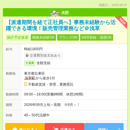
掲載日：2026.08.07
未読
NEW
【派遣期間を経て正社員へ】事務未経験から活
躍できる環境！販売管理業務など＠浅草
紹介予定派遣
職種未経験OK
ブランクOK
WEB登録・面接OK
時給1800円
給与
交通費別途支給あり
全額支給
交通費
東京都台東区
勤務地
浅草駅
から徒歩1分
不動産賃貸・管理，業務受託
09:00～18:00(実働8時間 休憩1時間)
勤務時間
2026年09月上旬～長期 ※9月～！
期間
40～50代活躍中
特徴
気になる！
応募する
詳細へ