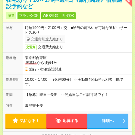
在宅あり！10～17時×週4日《旅行関連》宿泊施
設予約など
派遣
ブランクOK
WEB登録・面接OK
時給1900円～2100円＋交 ■給与の前払いが可能な速払いサー
給与
ビスあり
交通費別途支給あり
交通費支給あり
交通費
東京都台東区
勤務地
浅草駅
から徒歩1分
旅行・宿泊施設関連
10:00～17:00 （休憩60分） ※実動8時関勤務も相談可能で
勤務時間
す。
【急募】即日～長期 ※開始日はご相談可能です！
期間
履歴書不要
特徴
気になる！
応募する
詳細へ