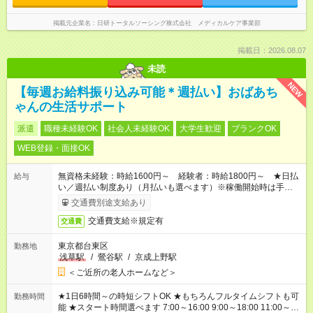
掲載元企業名
日研トータルソーシング株式会社 メディカルケア事業部
掲載日：2026.08.07
未読
NEW
【毎週お給料振り込み可能＊週払い】おばあち
ゃんの生活サポート
派遣
職種未経験OK
社会人未経験OK
大学生歓迎
ブランクOK
WEB登録・面接OK
無資格未経験：時給1600円～ 経験者：時給1800円～ ★日払
給与
い／週払い制度あり（月払いも選べます）※稼働開始時は手続き
完了次第のお支払いとなります。
交通費別途支給あり
交通費支給※規定有
交通費
東京都台東区
勤務地
浅草駅
/
鶯谷駅
/
京成上野駅
＜ご近所の老人ホームなど＞
★1日6時間～の時短シフトOK ★もちろんフルタイムシフトも可
勤務時間
能 ★スタート時間選べます 7:00～16:00 9:00～18:00 11:00～