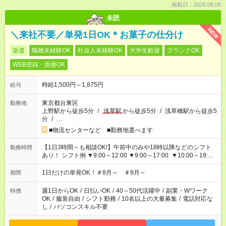
掲載日：2026.08.08
未読
NEW
＼来社不要／単発1日OK＊お菓子の仕分け
派遣
職種未経験OK
社会人未経験OK
大学生歓迎
ブランクOK
WEB登録・面接OK
時給1,500円～1,875円
給与
東京都台東区
勤務地
上野駅から徒歩5分
/
浅草駅
から徒歩5分
/
浅草橋駅から徒歩5
分
/
…
■物流センターなど ■勤務地選べます
【1日3時間～も相談OK!】午前中のみや18時以降などのシフト
勤務時間
あり！ シフト例 ▼9:00～12:00 ▼9:00～17:00 ▼10:00～19:00
▼18:00～21:00
1日だけの単発OK！＃8月～ ＃9月～
期間
週1日からOK
/
日払いOK
/
40～50代活躍中
/
副業・Wワーク
特徴
OK
/
服装自由
/
シフト勤務
/
10名以上の大量募集
/
電話対応な
し
/
パソコンスキル不要