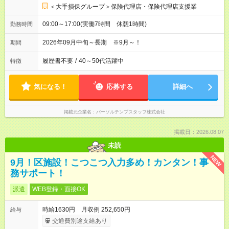
＜大手損保グループ＞保険代理店・保険代理店支援業
09:00～17:00(実働7時間 休憩1時間)
勤務時間
2026年09月中旬～長期 ※9月～！
期間
履歴書不要
/
40～50代活躍中
特徴
気になる！
応募する
詳細へ
掲載元企業名
パーソルテンプスタッフ株式会社
掲載日：2026.08.07
未読
NEW
9月！区施設！こつこつ入力多め！カンタン！事
務サポート！
派遣
WEB登録・面接OK
時給1630円 月収例 252,650円
給与
交通費別途支給あり