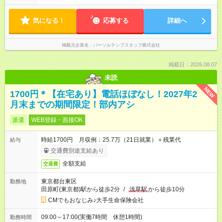
気になる！
応募する
詳細へ
掲載元企業名
パーソルテンプスタッフ株式会社
掲載日：2026.08.07
未読
NEW
1700円＊【在宅あり】電話ほぼなし！2027年2
月末までの期間限定！部内アシ
派遣
WEB登録・面接OK
時給1700円 月収例：25.7万（21日就業）＋残業代
給与
交通費別途支給あり
全額支給
交通費
東京都台東区
勤務地
田原町(東京都)駅から徒歩2分
/
浅草駅
から徒歩10分
CMでもおなじみ♪大手生命保険会社
09:00～17:00(実働7時間 休憩1時間)
勤務時間