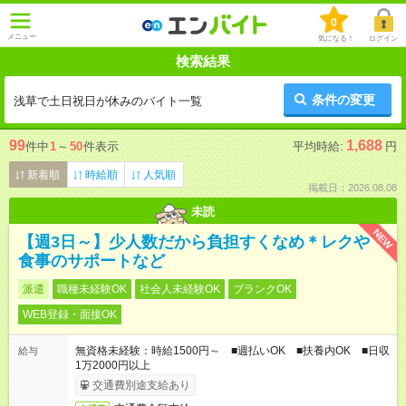
0
メニュー
気になる！
ログイン
検索結果
条件の変更
浅草で土日祝日が休みのバイト一覧
99
1,688
件中
1
～
50
件表示
平均時給:
円
新着順
時給順
人気順
掲載日：2026.08.08
未読
NEW
【週3日～】少人数だから負担すくなめ＊レクや
食事のサポートなど
派遣
職種未経験OK
社会人未経験OK
ブランクOK
WEB登録・面接OK
無資格未経験：時給1500円～ ■週払いOK ■扶養内OK ■日収
給与
1万2000円以上
交通費別途支給あり