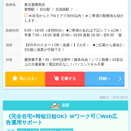
東京都豊島区
勤務地
巣鴨駅
/
目白駅
/
北池袋駅
/
…
≪自宅からドアtoドアで30分以内！≫ご希望の勤務地を紹介
します。
9:00～18:00（休憩60分） ■ご希望があれば下記シフトもOK！
勤務時間
早番 7:00～16:00 遅番 10:00～19:00 夜勤 16:30～翌9:30 「家族
と休みを合わせたい」 「余裕を持って夕飯の準備がしたい」
「できれば残業はしたくない」 など、ご希望を教えてください
【8月中のスタートOK！急募！】2カ月～ ■ご応募から最短2～
期間
ね。 ※Wワーク希望の方へ 今ご覧のお仕事で希望する勤務時間
3日後に就業が可能です！
と、もう1つのお仕事の勤務時間。 合計で週40時間を超える場
合は応募できません。
履歴書不要
/
40～50代活躍中
/
服装自由
/
シフト勤務
/
10名以
特徴
上の大量募集
/
電話対応なし
/
パソコンスキル不要
気になる！
応募する
詳細へ
掲載日：2026.08.07
未読
《完全在宅×時短日短OK》Wワーク可〇Web広
告運用サポート