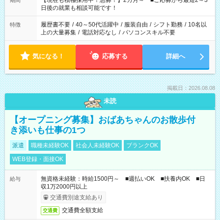
【現在も積極採用中！急募！】2カ月～ ■ご応募から最短2～3
期間
の方へ 今ご覧のお仕事で希望する勤務時間と、もう1つのお仕事
日後の就業も相談可能です！
の勤務時間。 合計で週40時間を超える場合は応募できません。
履歴書不要
/
40～50代活躍中
/
服装自由
/
シフト勤務
/
10名以
特徴
上の大量募集
/
電話対応なし
/
パソコンスキル不要
気になる！
応募する
詳細へ
掲載日：2026.08.08
未読
【オープニング募集】おばあちゃんのお散歩付
き添いも仕事の1つ
派遣
職種未経験OK
社会人未経験OK
ブランクOK
WEB登録・面接OK
無資格未経験：時給1500円～ ■週払いOK ■扶養内OK ■日
給与
収1万2000円以上
交通費別途支給あり
交通費全額支給
交通費