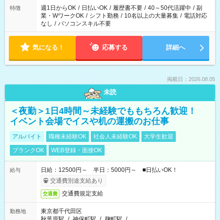
週1日からOK
/
日払いOK
/
履歴書不要
/
40～50代活躍中
/
副
特徴
業・WワークOK
/
シフト勤務
/
10名以上の大量募集
/
電話対応
なし
/
パソコンスキル不要
気になる！
応募する
詳細へ
掲載日：2026.08.05
未読
＜夜勤＞1日4時間～未経験でももちろん歓迎！
イベント会場でイスや机の運搬のお仕事
アルバイト
職種未経験OK
社会人未経験OK
大学生歓迎
ブランクOK
WEB登録・面接OK
日給：12500円～ 半日：5000円～ ■日払いOK！
給与
交通費別途支給あり
交通費規定支給
交通費
東京都千代田区
勤務地
秋葉原駅
/
神保町駅
/
麹町駅
/
…