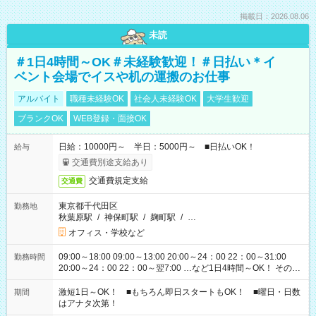
掲載日：2026.08.06
未読
＃1日4時間～OK＃未経験歓迎！＃日払い＊イ
ベント会場でイスや机の運搬のお仕事
アルバイト
職種未経験OK
社会人未経験OK
大学生歓迎
ブランクOK
WEB登録・面接OK
日給：10000円～ 半日：5000円～ ■日払いOK！
給与
交通費別途支給あり
交通費規定支給
交通費
東京都千代田区
勤務地
秋葉原駅
/
神保町駅
/
麹町駅
/
…
オフィス・学校など
09:00～18:00 09:00～13:00 20:00～24：00 22：00～31:00
勤務時間
20:00～24：00 22：00～翌7:00 …など1日4時間～OK！ その他
シフトもございます！ お気軽にご相談ください！
激短1日～OK！ ■もちろん即日スタートもOK！ ■曜日・日数
期間
はアナタ次第！