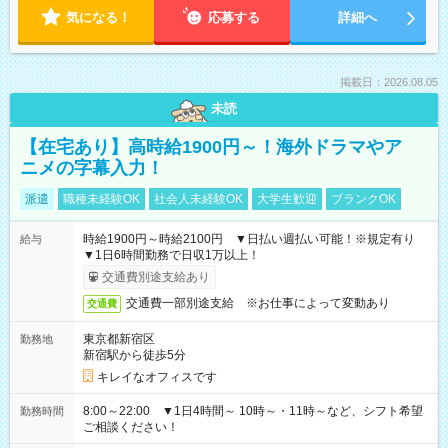
気になる！
応募する
詳細へ
掲載日：2026.08.05
未読
【在宅あり】高時給1900円～！海外ドラマやア
ニメの字幕入力！
派遣
職種未経験OK
社会人未経験OK
大学生歓迎
ブランクOK
時給1900円～時給2100円 ▼日払い週払い可能！※規定有り
給与
▼1日6時間勤務で日収1万以上！
交通費別途支給あり
交通費一部別途支給 ※お仕事によって変動あり
交通費
東京都新宿区
勤務地
新宿駅から徒歩5分
キレイなオフィスです
8:00～22:00 ▼1日4時間～ 10時～・11時～など、シフト希望
勤務時間
ご相談ください！