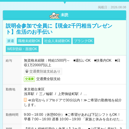
掲載日：2026.08.08
未読
説明会参加で全員に【現金2千円相当プレゼン
ト】生活のお手伝い
派遣
職種未経験OK
社会人未経験OK
ブランクOK
WEB登録・面接OK
無資格未経験：時給1500円～ ■週払いOK ■扶養内OK ■日
給与
収1万2000円以上
交通費別途支給あり
交通費全額支給
交通費
東京都台東区
勤務地
浅草駅
/
三ノ輪駅
/
上野御徒町駅
/
…
≪自宅からドアtoドアで30分以内！≫ご希望の勤務地を紹介
します。
9:00～18:00（休憩60分） ■ご希望があれば下記シフトもOK！
勤務時間
早番 7:00～16:00 遅番 10:00～19:00 「家族と休みを合わせた
い」 「余裕を持って夕飯の準備がしたい」 「できれば残業はし
たくない」 など、ご希望を教えてくださいね。 ※Wワーク希望