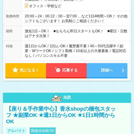
オフィス・学校など
20:00～24：00 22：00～翌7:00 …など1日4時間～OK！ その他
勤務時間
シフトもございます！ お気軽にご相談ください！
激短1日～OK！ ■もちろん即日スタートもOK！ ■曜日・日数
期間
はアナタ次第！
週1日からOK
/
日払いOK
/
履歴書不要
/
40～50代活躍中
/
副
特徴
業・WワークOK
/
シフト勤務
/
10名以上の大量募集
/
電話対応
なし
/
パソコンスキル不要
気になる！
応募する
詳細へ
未読
【座り＆手作業中心】香水shopの梱包スタッ
フ ★副業OK ★週1日からOK ★1日1時間から
OK
アルバイト
職種未経験OK