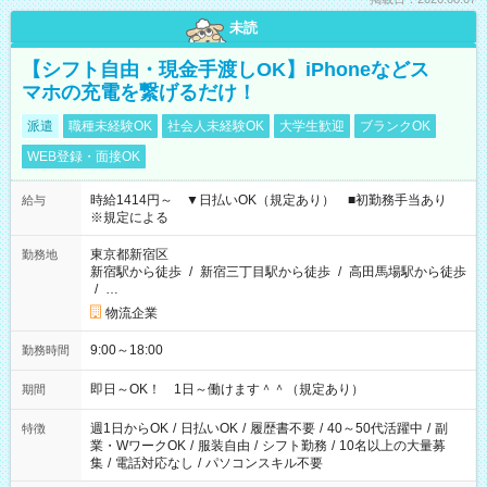
未読
【シフト自由・現金手渡しOK】iPhoneなどス
マホの充電を繋げるだけ！
派遣
職種未経験OK
社会人未経験OK
大学生歓迎
ブランクOK
WEB登録・面接OK
時給1414円～ ▼日払いOK（規定あり） ■初勤務手当あり
給与
※規定による
東京都新宿区
勤務地
新宿駅から徒歩
/
新宿三丁目駅から徒歩
/
高田馬場駅から徒歩
/
…
物流企業
9:00～18:00
勤務時間
即日～OK！ 1日～働けます＾＾（規定あり）
期間
週1日からOK
/
日払いOK
/
履歴書不要
/
40～50代活躍中
/
副
特徴
業・WワークOK
/
服装自由
/
シフト勤務
/
10名以上の大量募
集
/
電話対応なし
/
パソコンスキル不要