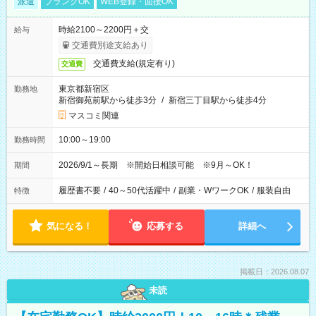
派遣
ブランクOK
WEB登録・面接OK
時給2100～2200円＋交
給与
交通費別途支給あり
交通費支給(規定有り)
交通費
東京都新宿区
勤務地
新宿御苑前駅から徒歩3分
/
新宿三丁目駅から徒歩4分
マスコミ関連
10:00～19:00
勤務時間
2026/9/1～長期 ※開始日相談可能 ※9月～OK！
期間
履歴書不要
/
40～50代活躍中
/
副業・WワークOK
/
服装自由
特徴
気になる！
応募する
詳細へ
掲載日：2026.08.07
未読