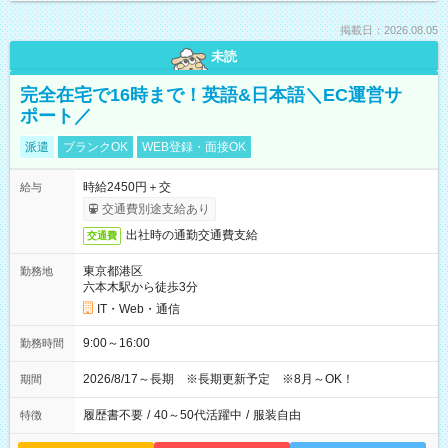
掲載日：2026.08.05
未読
完全在宅で16時まで！英語&日本語＼EC運営サ
ポート／
派遣
ブランクOK
WEB登録・面接OK
時給2450円＋交
給与
交通費別途支給あり
出社時の通勤交通費支給
交通費
東京都港区
勤務地
六本木駅から徒歩3分
IT・Web・通信
9:00～16:00
勤務時間
2026/8/17～長期 ※長期更新予定 ※8月～OK！
期間
履歴書不要
/
40～50代活躍中
/
服装自由
特徴