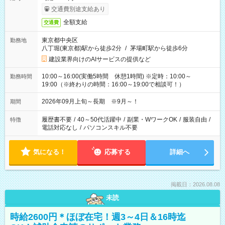
交通費別途支給あり
全額支給
交通費
東京都中央区
勤務地
八丁堀(東京都)駅から徒歩2分
/
茅場町駅から徒歩6分
建設業界向けのAIサービスの提供など
10:00～16:00(実働5時間 休憩1時間) ※定時：10:00～
勤務時間
19:00（※終わりの時間：16:00～19:00で相談可！）
2026年09月上旬～長期 ※9月～！
期間
履歴書不要
/
40～50代活躍中
/
副業・WワークOK
/
服装自由
/
特徴
電話対応なし
/
パソコンスキル不要
気になる！
応募する
詳細へ
掲載日：2026.08.08
未読
時給2600円＊ほぼ在宅！週3～4日＆16時迄