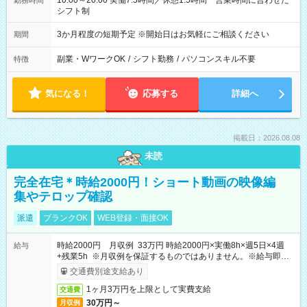
10:00～20:00 実働7.5時間／休憩1.5時間 営業時間に合わせた
勤務時間
シフト制
3か月程度の短期予定 ※開始日はお気軽にご相談ください
期間
副業・WワークOK
/
シフト勤務
/
パソコンスキル不要
特徴
気になる！
応募する
詳細へ
掲載日：2026.08.08
未読
完全在宅＊時給2000円！ショート動画の映像編
集やテロップ確認
派遣
ブランクOK
WEB登録・面接OK
時給2000円 月収例 33万円 時給2000円×実働8h×週5日×4週
給与
+残業5h ※月収例を保証するものではありません。※給与即受
取りサービス利用可（利用条件有）
交通費別途支給あり
1ヶ月3万円を上限として実費支給
交通費
30万円～
月収例