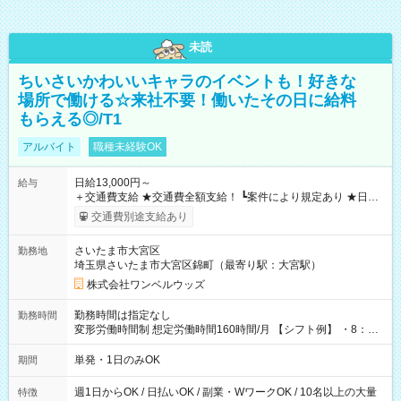
未読
ちいさいかわいいキャラのイベントも！好きな
場所で働ける☆来社不要！働いたその日に給料
もらえる◎/T1
アルバイト
職種未経験OK
日給13,000円～
給与
＋交通費支給 ★交通費全額支給！ ┗案件により規定あり ★日払
いOK！（規定あり） ┗働いたその日に現金GET♪ お仕事後はコ
交通費別途支給あり
ンビニATMから 日払い分を引き落とせます！ 【試用期間】試
用期間なし
さいたま市大宮区
勤務地
埼玉県さいたま市大宮区錦町（最寄り駅：大宮駅）
株式会社ワンベルウッズ
勤務時間は指定なし
勤務時間
変形労働時間制 想定労働時間160時間/月 【シフト例】 ・8：00
～21：00
単発・1日のみOK
期間
週1日からOK / 日払いOK / 副業・WワークOK / 10名以上の大量
特徴