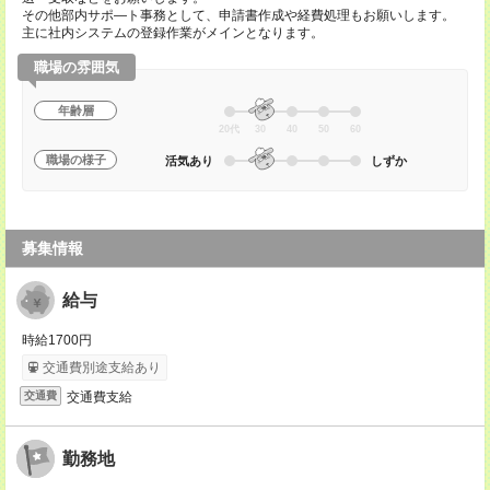
その他部内サポ―ト事務として、申請書作成や経費処理もお願いします。
主に社内システムの登録作業がメインとなります。
職場の雰囲気
年齢層
20代
30
40
50
60
職場の様子
活気あり
しずか
募集情報
給与
時給1700円
交通費別途支給あり
交通費支給
交通費
勤務地