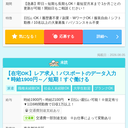
【急募】即日～短期も長期もOK！最短翌月末まで 1か月ごとの
期間
更新が可能！開始日もご相談ください！
日払いOK
/
履歴書不要
/
副業・WワークOK
/
服装自由
/
シフト
特徴
勤務
/
10名以上の大量募集
/
パソコンスキル不要
気になる！
応募する
詳細へ
掲載日：2026.08.05
未読
【在宅OK】レア求人！パスポートのデータ入力
＊時給1900円～／短期！すぐ働ける
派遣
職種未経験OK
社会人未経験OK
大学生歓迎
ブランクOK
時給1900円～時給2100円 ▼日払い週払い可能！※規定有り
給与
▼1日6時間勤務で日収1万以上！
交通費別途支給あり
交通費一部別途支給 ※お仕事によって変動あり
交通費