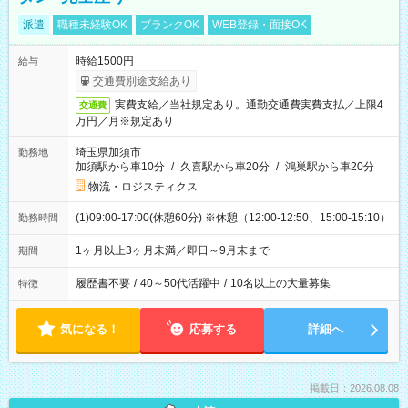
派遣
職種未経験OK
ブランクOK
WEB登録・面接OK
時給1500円
給与
交通費別途支給あり
実費支給／当社規定あり。通勤交通費実費支払／上限4
交通費
万円／月※規定あり
埼玉県加須市
勤務地
加須駅から車10分
/
久喜駅から車20分
/
鴻巣駅から車20分
物流・ロジスティクス
(1)09:00-17:00(休憩60分) ※休憩（12:00-12:50、15:00-15:10）
勤務時間
1ヶ月以上3ヶ月未満／即日～9月末まで
期間
履歴書不要
/
40～50代活躍中
/
10名以上の大量募集
特徴
気になる！
応募する
詳細へ
掲載日：2026.08.08