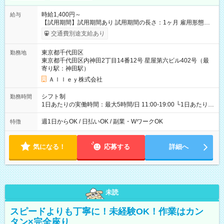
時給1,400円～
給与
【試用期間】試用期間あり 試用期間の長さ：1ヶ月 雇用形態、
給与は本採用時と同じです。
交通費別途支給あり
東京都千代田区
勤務地
東京都千代田区内神田2丁目14番12号 星屋第六ビル402号（最
寄り駅：神田駅）
Ａｌｌｅｙ株式会社
シフト制
勤務時間
1日あたりの実働時間：最大5時間/日 11:00-19:00 └1日あたりの
実働時間：1-5時間 └上記の時間帯内であれば、いつでも勤務可
能！ └平日・土曜日の中で、お好きな曜日でご勤務いただけま
週1日からOK / 日払いOK / 副業・WワークOK
特徴
す！ 【シフト例】 ・11:00～14:00 ・16:30～19:00 ・13:00～
18:00 などのように、自由な働き方が可能なお仕事です！
気になる！
応募する
詳細へ
未読
スピードよりも丁寧に！未経験OK！作業はカン
タン×完全座り