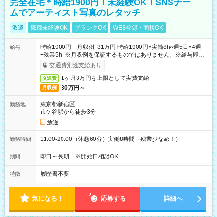
完全在宅＊時給1900円！未経験OK！SNSチー
ムでアーティスト写真のレタッチ
派遣
職種未経験OK
ブランクOK
WEB登録・面接OK
時給1900円 月収例 31万円 時給1900円×実働8h×週5日×4週
給与
+残業5h ※月収例を保証するものではありません。※給与即受
取りサービス利用可（利用条件有）
交通費別途支給あり
1ヶ月3万円を上限として実費支給
交通費
30万円～
月収例
東京都新宿区
勤務地
市ケ谷駅から徒歩3分
放送
11:00-20:00（休憩60分）実働8時間（残業少なめ！）
勤務時間
即日～長期 ※開始日相談OK
期間
履歴書不要
特徴
気になる！
応募する
詳細へ