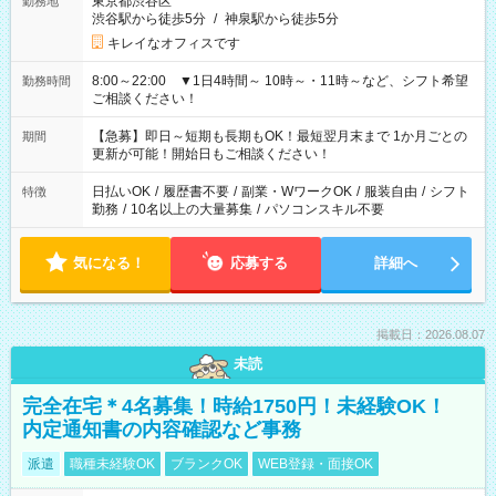
東京都渋谷区
勤務地
渋谷駅から徒歩5分
/
神泉駅から徒歩5分
キレイなオフィスです
8:00～22:00 ▼1日4時間～ 10時～・11時～など、シフト希望
勤務時間
ご相談ください！
【急募】即日～短期も長期もOK！最短翌月末まで 1か月ごとの
期間
更新が可能！開始日もご相談ください！
日払いOK
/
履歴書不要
/
副業・WワークOK
/
服装自由
/
シフト
特徴
勤務
/
10名以上の大量募集
/
パソコンスキル不要
気になる！
応募する
詳細へ
掲載日：2026.08.07
未読
完全在宅＊4名募集！時給1750円！未経験OK！
内定通知書の内容確認など事務
派遣
職種未経験OK
ブランクOK
WEB登録・面接OK