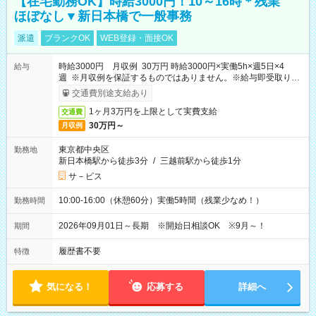
【在宅勤務OK】時給3000円！10～16時＊残業
ほぼなし▼新日本橋で一般事務
派遣
ブランクOK
WEB登録・面接OK
時給3000円 月収例 30万円 時給3000円×実働5h×週5日×4
給与
週 ※月収例を保証するものではありません。※給与即受取りサ
ービス利用可（利用条件有）
交通費別途支給あり
1ヶ月3万円を上限として実費支給
交通費
30万円～
月収例
東京都中央区
勤務地
新日本橋駅から徒歩3分
/
三越前駅から徒歩1分
サ－ビス
10:00-16:00（休憩60分）実働5時間（残業少なめ！）
勤務時間
2026年09月01日～長期 ※開始日相談OK ※9月～！
期間
履歴書不要
特徴
気になる！
応募する
詳細へ