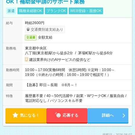
OK！補助金申請のサポート業務
派遣
職種未経験OK
ブランクOK
WEB登録・面接OK
時給2600円
給与
交通費別途支給あり
全額支給
交通費
東京都中央区
勤務地
八丁堀(東京都)駅から徒歩2分
/
茅場町駅から徒歩6分
建設業界向けのAIサービスの提供など
10:00～17:00(実働6時間 休憩1時間) ※定時：10:00～
勤務時間
19:00（※終わりの時間：16:00～19:00で相談可！）
【急募】即日～長期 ※8月～！
期間
履歴書不要
/
40～50代活躍中
/
副業・WワークOK
/
服装自由
/
特徴
電話対応なし
/
パソコンスキル不要
気になる！
応募する
詳細へ
掲載日：2026.08.07