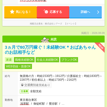
パソコンスキル不要
気になる！
応募する
詳細へ
掲載元企業名
株式会社シアーズ 【イベント】
掲載日：2026.08.09
未読
NEW
3ヵ月で80万円稼ぐ！未経験OK＊おばあちゃん
のお話相手など
派遣
職種未経験OK
社会人未経験OK
ブランクOK
WEB登録・面接OK
無資格の方：時給1530円～1912円 / 介護福祉士：時給1830円～
給与
2287円 / 初任者以上：時給1730円～2162円
交通費別途支給あり
全額支給
交通費
東京都台東区
勤務地
浅草駅
/
御徒町駅
/
鶯谷駅
/
…