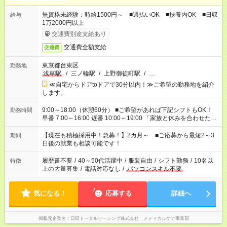
無資格未経験：時給1500円～ ■週払いOK ■扶養内OK ■日収
給与
1万2000円以上
交通費別途支給あり
交通費全額支給
交通費
東京都台東区
勤務地
浅草駅
/
三ノ輪駅
/
上野御徒町駅
/
…
≪自宅からドアtoドアで30分以内！≫ご希望の勤務地を紹介
します。
9:00～18:00（休憩60分） ■ご希望があれば下記シフトもOK！
勤務時間
早番 7:00～16:00 遅番 10:00～19:00 「家族と休みを合わせた
い」 「余裕を持って夕飯の準備がしたい」 「できれば残業はし
たくない」 など、ご希望を教えてくださいね。 ※Wワーク希望
【現在も積極採用中！急募！】2カ月～ ■ご応募から最短2～3
期間
の方へ 今ご覧のお仕事で希望する勤務時間と、もう1つのお仕事
日後の就業も相談可能です！
の勤務時間。 合計で週40時間を超える場合は応募できません。
履歴書不要
/
40～50代活躍中
/
服装自由
/
シフト勤務
/
10名以
特徴
上の大量募集
/
電話対応なし
/
パソコンスキル不要
気になる！
応募する
詳細へ
掲載元企業名
日研トータルソーシング株式会社 メディカルケア事業部