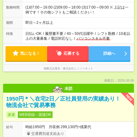
(1)07:00～16:00 (2)09:00～18:00 (3)17:00～09:00 ※ 上記は一
勤務時間
例です！その他シフトもご相談ください！
即日～2ヶ月以上
期間
日払いOK
/
履歴書不要
/
40～50代活躍中
/
シフト勤務
/
10名以
特徴
上の大量募集
/
電話対応なし
/
パソコンスキル不要
気になる！
応募する
詳細へ
掲載元企業名
株式会社ニッソーネット
掲載日：2026.08.06
未読
NEW
1950円＊＼在宅2日／正社員登用の実績あり！
物流会社で貿易事務
派遣
WEB登録・面接OK
時給1950円 月収例 299,130円+残業代
給与
交通費別途支給あり