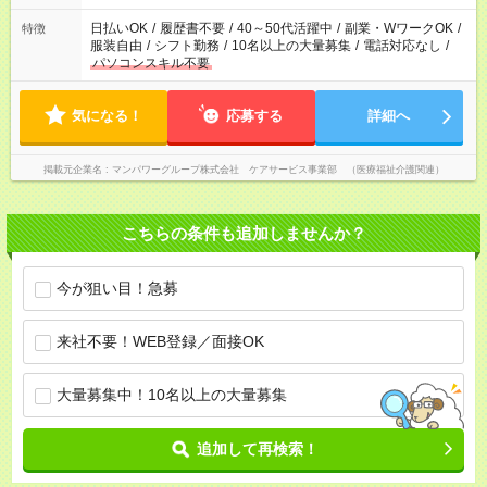
短時間・短期間の就業はご案内が難しい場合があります
日払いOK
/
履歴書不要
/
40～50代活躍中
/
副業・WワークOK
/
特徴
服装自由
/
シフト勤務
/
10名以上の大量募集
/
電話対応なし
/
パソコンスキル不要
気になる！
応募する
詳細へ
掲載元企業名
マンパワーグループ株式会社 ケアサービス事業部 （医療福祉介護関連）
こちらの条件も追加しませんか？
今が狙い目！急募
来社不要！WEB登録／面接OK
大量募集中！10名以上の大量募集
追加して再検索！