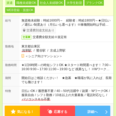
派遣
職種未経験OK
社会人未経験OK
大学生歓迎
ブランクOK
WEB登録・面接OK
無資格未経験：時給1600円～ 経験者：時給1800円～★日払い
給与
／週払い制度あり（月払いも選べます）※稼働開始時は手続き完
了次第のお支払いとなります。
交通費別途支給あり
交通費全額支給※規定有
交通費
東京都台東区
勤務地
浅草駅
/
鶯谷駅
/
京成上野駅
＜シニア向けマンション＞
★1日6時間～の時短シフトOK ★スタート時間選べます！ 7:00～
勤務時間
16:00 9:00～17:00 11:00～19:00 など 残業なし！ ※Wワークの
場合、他のお仕事と合わせ週40時間超の就業はご案内できませ
ん ※法令に基づき、週20時間以上勤務は社会保険への加入対象
開始日はご相談ください！ ★急募 ★職場が気に入れば、長期
期間
となります ※労働者派遣法（日雇い派遣の原則禁止）により、
でも働けます！
短時間・短期間の就業はご案内が難しい場合があります
日払いOK
/
履歴書不要
/
40～50代活躍中
/
副業・WワークOK
/
特徴
服装自由
/
シフト勤務
/
10名以上の大量募集
/
電話対応なし
/
パソコンスキル不要
気になる！
応募する
詳細へ