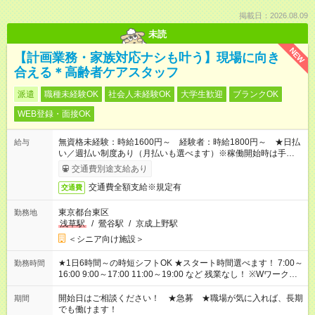
掲載日：2026.08.09
未読
NEW
【計画業務・家族対応ナシも叶う】現場に向き
合える＊高齢者ケアスタッフ
派遣
職種未経験OK
社会人未経験OK
大学生歓迎
ブランクOK
WEB登録・面接OK
無資格未経験：時給1600円～ 経験者：時給1800円～ ★日払
給与
い／週払い制度あり（月払いも選べます）※稼働開始時は手続き
完了次第のお支払いとなります。
交通費別途支給あり
交通費全額支給※規定有
交通費
東京都台東区
勤務地
浅草駅
/
鶯谷駅
/
京成上野駅
＜シニア向け施設＞
★1日6時間～の時短シフトOK ★スタート時間選べます！ 7:00～
勤務時間
16:00 9:00～17:00 11:00～19:00 など 残業なし！ ※Wワークの
場合、他のお仕事と合わせ週40時間超の就業はご案内できませ
ん ※法令に基づき、週20時間以上勤務は社会保険への加入対象
開始日はご相談ください！ ★急募 ★職場が気に入れば、長期
期間
となります ※労働者派遣法（日雇い派遣の原則禁止）により、
でも働けます！