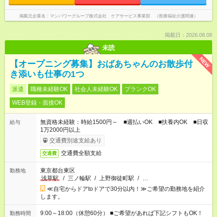
掲載元企業名
マンパワーグループ株式会社 ケアサービス事業部 （医療福祉介護関連）
掲載日：2026.08.08
未読
NEW
【オープニング募集】おばあちゃんのお散歩付
き添いも仕事の1つ
派遣
職種未経験OK
社会人未経験OK
ブランクOK
WEB登録・面接OK
無資格未経験：時給1500円～ ■週払いOK ■扶養内OK ■日収
給与
1万2000円以上
交通費別途支給あり
交通費全額支給
交通費
東京都台東区
勤務地
浅草駅
/
三ノ輪駅
/
上野御徒町駅
/
…
≪自宅からドアtoドアで30分以内！≫ご希望の勤務地を紹介
します。
9:00～18:00（休憩60分） ■ご希望があれば下記シフトもOK！
勤務時間