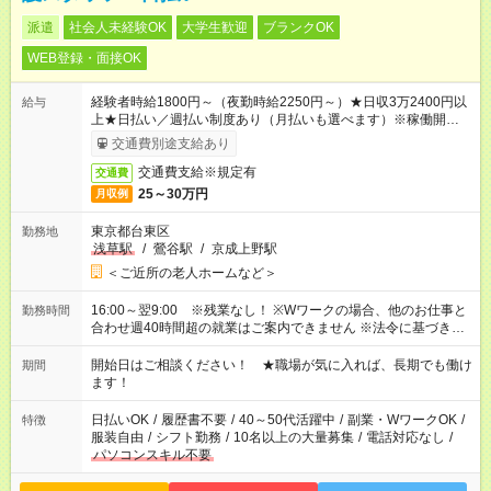
派遣
社会人未経験OK
大学生歓迎
ブランクOK
WEB登録・面接OK
経験者時給1800円～（夜勤時給2250円～）★日収3万2400円以
給与
上★日払い／週払い制度あり（月払いも選べます）※稼働開始時
は手続き完了次第のお支払いとなります。
交通費別途支給あり
交通費支給※規定有
交通費
25～30万円
月収例
東京都台東区
勤務地
浅草駅
/
鶯谷駅
/
京成上野駅
＜ご近所の老人ホームなど＞
16:00～翌9:00 ※残業なし！ ※Wワークの場合、他のお仕事と
勤務時間
合わせ週40時間超の就業はご案内できません ※法令に基づき、
週20時間以上勤務は社会保険への加入対象となります ※労働者
派遣法（日雇い派遣の原則禁止）により、短時間・短期間の就
開始日はご相談ください！ ★職場が気に入れば、長期でも働け
期間
業はご案内が難しい場合があります
ます！
日払いOK
/
履歴書不要
/
40～50代活躍中
/
副業・WワークOK
/
特徴
服装自由
/
シフト勤務
/
10名以上の大量募集
/
電話対応なし
/
パソコンスキル不要