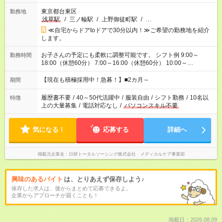
東京都台東区
勤務地
浅草駅
/
三ノ輪駅
/
上野御徒町駅
/
…
≪自宅からドアtoドアで30分以内！≫ご希望の勤務地を紹介
します。
お子さんの予定にも柔軟に調整可能です。 シフト例 9:00～
勤務時間
18:00（休憩60分） 7:00～16:00（休憩60分） 10:00～
19:00（休憩60分） ※Wワーク希望の方へ 今ご覧のお仕事で希
望する勤務時間と、もう1つのお仕事の勤務時間の合計が 週40
【現在も積極採用中！急募！】■2カ月～
期間
時間を超えなければOKです。
履歴書不要
/
40～50代活躍中
/
服装自由
/
シフト勤務
/
10名以
特徴
上の大量募集
/
電話対応なし
/
パソコンスキル不要
気になる！
応募する
詳細へ
掲載元企業名
日研トータルソーシング株式会社 メディカルケア事業部
興味のあるバイト
は、とりあえず保存しよう♪
保存した求人は、後からまとめて応募できるよ。
企業からアプローチが届くことも！
掲載日：2026.08.09