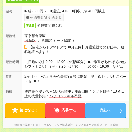
時給2300円～ ■週払いOK ■日収1万8400円以上
給与
交通費別途支給あり
交通費全額支給
交通費
東京都台東区
勤務地
浅草駅
/
蔵前駅
/
三ノ輪駅
/
…
【自宅からドアtoドアで30分以内】介護施設でのお仕事。勤
務地選べます！
【日勤のみ】9:00～18:00（休憩60分） ■ご希望があればその他
勤務時間
シフトもOK！ （例）8:30～17:30 10:00～19:00 など
「家族とお休みを合わせたい」 「余裕を持って夕飯の準備がし
たい」 「できれば残業はしたくない」 など、ご希望があれば教
2ヶ月～ ■ご応募から最短3日後に開始可能 8月～、9月スター
期間
えてくださいね。 ※Wワーク希望の方へ 今ご覧のお仕事で希望
トもOK！
する勤務時間と、もう1つのお仕事の勤務時間。 合計で週40時
間を超える場合は応募できません
履歴書不要
/
40～50代活躍中
/
服装自由
/
シフト勤務
/
10名以
特徴
上の大量募集
/
パソコンスキル不要
気になる！
応募する
詳細へ
掲載元企業名
日研トータルソーシング株式会社 メディカルケア事業部 ナース派遣