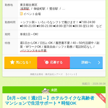
東京都台東区
勤務地
浅草駅
/
御徒町駅
/
鶯谷駅
/
…
イベント会場
＜シフト例＞ いろいろなシフトで働けます！ ■7:00-24:00
勤務時間
■8:00-21:00 ■9:00-21:00 ■18:00-翌7:00 ■20:30-翌11:00 など
単発1日～OK!
期間
週1日からOK
/
日払いOK
/
履歴書不要
/
40～50代活躍中
/
副
特徴
業・WワークOK
/
服装自由
/
シフト勤務
/
電話対応なし
/
パソコンスキル不要
気になる！
応募する
詳細へ
掲載元企業名
株式会社シアーズ 【イベント】
掲載日：2026.08.08
未読
NEW
【8月～OK！週2日～】ホテルライクな高齢者
マンションで生活サポート＊時短OK