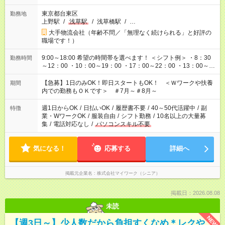
東京都台東区
勤務地
上野駅
/
浅草駅
/
浅草橋駅
/
…
大手物流会社（年齢不問／「無理なく続けられる」と好評の
職場です！）
9:00～18:00 希望の時間帯を選べます！ ＜シフト例＞ ・8：30
勤務時間
～12：00 ・10：00～19：00 ・17：00～22：00 ・13：00～
22：00 ・22：00～翌6：00 など
【急募】1日のみOK！即日スタートもOK！ ＜Ｗワークや扶養
期間
内での勤務もＯＫです＞ ＃7月～＃8月～
週1日からOK
/
日払いOK
/
履歴書不要
/
40～50代活躍中
/
副
特徴
業・WワークOK
/
服装自由
/
シフト勤務
/
10名以上の大量募
集
/
電話対応なし
/
パソコンスキル不要
気になる！
応募する
詳細へ
掲載元企業名
株式会社マイワーク（シニア）
掲載日：2026.08.08
未読
NEW
【週3日～】少人数だから負担すくなめ＊レクや