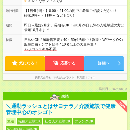
キレイなオフィスです
【1日4時間～】8:00～21:00の間でご希望ご相談ください！
勤務時間
(例)10時～・11時～ などもOK！
即日～最短9月末、長期もOK！※8月24日以降の入社希望の方は
期間
最短10月末まで
日払いOK
/
履歴書不要
/
40～50代活躍中
/
副業・WワークOK
/
特徴
服装自由
/
シフト勤務
/
10名以上の大量募集
/
パソコンスキル不要
気になる！
応募する
詳細へ
掲載元企業名
株式会社グラスト 秋葉原オフィス
掲載日：2026.08.08
未読
NEW
＼通勤ラッシュとはサヨナラ／介護施設で健康
管理中心のオシゴト
派遣
職種未経験OK
社会人未経験OK
ブランクOK
WEB登録・面接OK