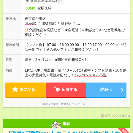
交通費別途支給あり
全額支給
交通費
東京都台東区
勤務地
浅草駅
/
御徒町駅
/
鶯谷駅
/
…
介護施設や病院など ★自宅近くの施設がいいなど勤務地ご
相談ください
【シフト例】 07:00～16:00 09:00～18:00 17:00～09:00 ※ 上記
勤務時間
は一例です！その他シフトもご相談ください！
即日～2ヶ月以上 ■開始日の相談OK！
期間
日払いOK
/
履歴書不要
/
40～50代活躍中
/
シフト勤務
/
10名以
特徴
上の大量募集
/
電話対応なし
/
パソコンスキル不要
気になる！
応募する
詳細へ
掲載元企業名
株式会社ニッソーネット
掲載日：2026.08.08
未読
NEW