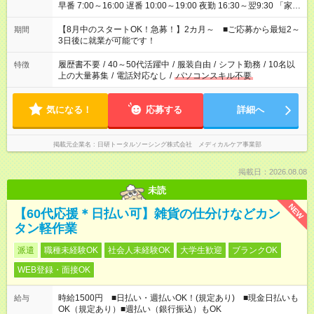
早番 7:00～16:00 遅番 10:00～19:00 夜勤 16:30～翌9:30 「家族
と休みを合わせたい」 「余裕を持って夕飯の準備がしたい」
「できれば残業はしたくない」 など、ご希望を教えてください
【8月中のスタートOK！急募！】2カ月～ ■ご応募から最短2～
期間
ね。 ※Wワーク希望の方へ 今ご覧のお仕事で希望する勤務時間
3日後に就業が可能です！
と、もう1つのお仕事の勤務時間。 合計で週40時間を超える場
合は応募できません。
履歴書不要
/
40～50代活躍中
/
服装自由
/
シフト勤務
/
10名以
特徴
上の大量募集
/
電話対応なし
/
パソコンスキル不要
気になる！
応募する
詳細へ
掲載元企業名
日研トータルソーシング株式会社 メディカルケア事業部
掲載日：2026.08.08
未読
NEW
【60代応援＊日払い可】雑貨の仕分けなどカン
タン軽作業
派遣
職種未経験OK
社会人未経験OK
大学生歓迎
ブランクOK
WEB登録・面接OK
時給1500円 ■日払い・週払いOK！(規定あり) ■現金日払いも
給与
OK（規定あり）■週払い（銀行振込）もOK