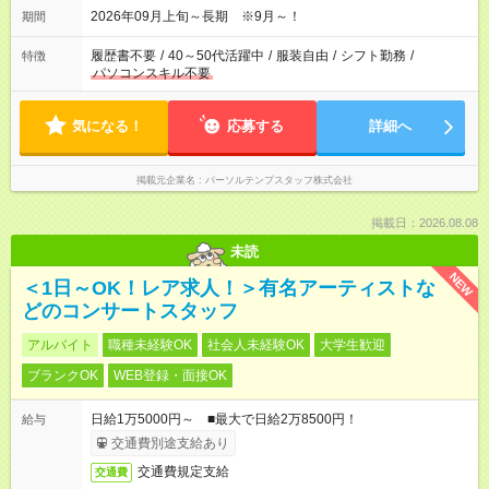
2026年09月上旬～長期 ※9月～！
期間
履歴書不要
/
40～50代活躍中
/
服装自由
/
シフト勤務
/
特徴
パソコンスキル不要
気になる！
応募する
詳細へ
掲載元企業名
パーソルテンプスタッフ株式会社
掲載日：2026.08.08
未読
NEW
＜1日～OK！レア求人！＞有名アーティストな
どのコンサートスタッフ
アルバイト
職種未経験OK
社会人未経験OK
大学生歓迎
ブランクOK
WEB登録・面接OK
日給1万5000円～ ■最大で日給2万8500円！
給与
交通費別途支給あり
交通費規定支給
交通費