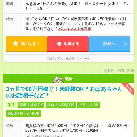
≪急募≫1日のみの単発からOK！ 即日スタートもOK！ ＃7
期間
月～ ＃8月～
週1日からOK
/
日払いOK
/
履歴書不要
/
40～50代活躍中
/
副
特徴
業・WワークOK
/
服装自由
/
シフト勤務
/
10名以上の大量募
集
/
電話対応なし
/
パソコンスキル不要
気になる！
応募する
詳細へ
掲載元企業名
株式会社マイワーク
掲載日：2026.08.08
未読
NEW
3ヵ月で80万円稼ぐ！未経験OK＊おばあちゃん
のお話相手など＊
派遣
職種未経験OK
社会人未経験OK
ブランクOK
WEB登録・面接OK
無資格の方：時給1530円～1912円 / 介護福祉士：時給1830円～
給与
2287円 / 初任者以上：時給1730円～2162円