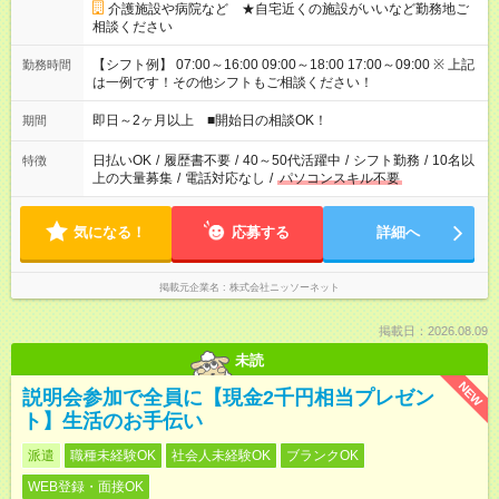
介護施設や病院など ★自宅近くの施設がいいなど勤務地ご
相談ください
【シフト例】 07:00～16:00 09:00～18:00 17:00～09:00 ※ 上記
勤務時間
は一例です！その他シフトもご相談ください！
即日～2ヶ月以上 ■開始日の相談OK！
期間
日払いOK
/
履歴書不要
/
40～50代活躍中
/
シフト勤務
/
10名以
特徴
上の大量募集
/
電話対応なし
/
パソコンスキル不要
気になる！
応募する
詳細へ
掲載元企業名
株式会社ニッソーネット
掲載日：2026.08.09
未読
NEW
説明会参加で全員に【現金2千円相当プレゼン
ト】生活のお手伝い
派遣
職種未経験OK
社会人未経験OK
ブランクOK
WEB登録・面接OK