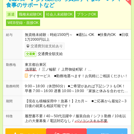
食事のサポートなど
派遣
職種未経験OK
社会人未経験OK
ブランクOK
WEB登録・面接OK
無資格未経験：時給1500円～ ■週払いOK ■扶養内OK ■日収
給与
1万2000円以上
交通費別途支給あり
交通費全額支給
交通費
東京都台東区
勤務地
浅草駅
/
三ノ輪駅
/
上野御徒町駅
/
…
デイサービス ■勤務地選べます！お気軽にご相談ください！
9:00～18:00（休憩60分） ■ご希望があれば下記シフトもOK！
勤務時間
早番 7:00～16:00 遅番 10:00～19:00 「家族と休みを合わせた
い」 「余裕を持って夕飯の準備がしたい」 「できれば残業はし
たくない」 など、ご希望を教えてくださいね。 ※Wワーク希望
【現在も積極採用中！急募！】2カ月～ ■ご応募から最短2～3
期間
の方へ 今ご覧のお仕事で希望する勤務時間と、もう1つのお仕事
日後の就業も相談可能です！
の勤務時間。 合計で週40時間を超える場合は応募できません。
履歴書不要
/
40～50代活躍中
/
服装自由
/
シフト勤務
/
10名以
特徴
上の大量募集
/
電話対応なし
/
パソコンスキル不要