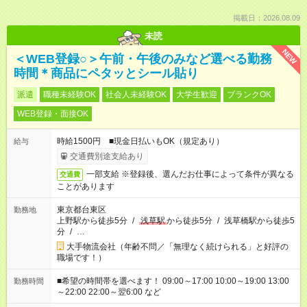
掲載日：2026.08.09
未読
NEW
＜WEB登録○＞午前・午後のみなど選べる勤務
時間＊商品にペタッとシール貼り
派遣
職種未経験OK
社会人未経験OK
大学生歓迎
ブランクOK
WEB登録・面接OK
時給1500円 ■現金日払いもOK（規定あり）
給与
交通費別途支給あり
一部支給 ※登録後、選んだお仕事によって条件が異なる
交通費
ことがあります
東京都台東区
勤務地
上野駅から徒歩5分
/
浅草駅
から徒歩5分
/
浅草橋駅から徒歩5
分
/
…
大手物流会社（年齢不問／「無理なく続けられる」と好評の
職場です！）
■希望の時間帯を選べます！ 09:00～17:00 10:00～19:00 13:00
勤務時間
～22:00 22:00～翌6:00 など