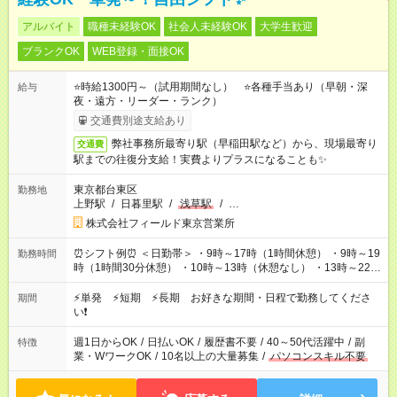
アルバイト
職種未経験OK
社会人未経験OK
大学生歓迎
ブランクOK
WEB登録・面接OK
⭐時給1300円～（試用期間なし） ⭐各種手当あり（早朝・深
給与
夜・遠方・リーダー・ランク）
交通費別途支給あり
弊社事務所最寄り駅（早稲田駅など）から、現場最寄り
交通費
駅までの往復分支給！実費よりプラスになることも✨
東京都台東区
勤務地
上野駅
/
日暮里駅
/
浅草駅
/
…
株式会社フィールド東京営業所
⏰シフト例⏰ ＜日勤帯＞ ・9時～17時（1時間休憩） ・9時～19
勤務時間
時（1時間30分休憩） ・10時～13時（休憩なし） ・13時～22時
（1時間休憩） ＜夜勤帯＞ ・22時～午前2時（休憩なし） ・23
時～午前7時（1時間休憩） ・午前0時～6時（休憩なし） ※案件
⚡単発 ⚡短期 ⚡長期 お好きな期間・日程で勤務してくださ
期間
や日程により変動があります。 ※なるべく希望シフトに合うよ
い❗
う調整しております。
週1日からOK
/
日払いOK
/
履歴書不要
/
40～50代活躍中
/
副
特徴
業・WワークOK
/
10名以上の大量募集
/
パソコンスキル不要