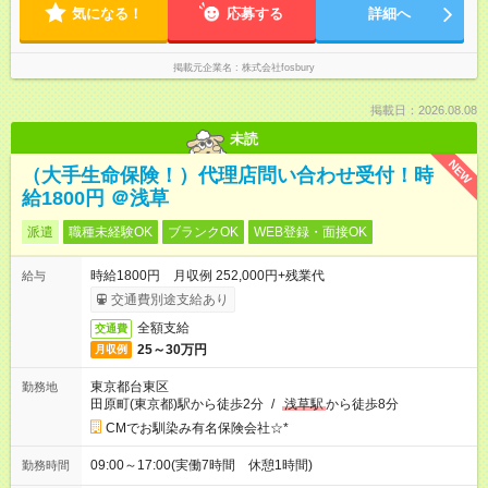
気になる！
応募する
詳細へ
掲載元企業名
株式会社fosbury
掲載日：2026.08.08
未読
NEW
（大手生命保険！）代理店問い合わせ受付！時
給1800円 ＠浅草
派遣
職種未経験OK
ブランクOK
WEB登録・面接OK
時給1800円 月収例 252,000円+残業代
給与
交通費別途支給あり
全額支給
交通費
25～30万円
月収例
東京都台東区
勤務地
田原町(東京都)駅から徒歩2分
/
浅草駅
から徒歩8分
CMでお馴染み有名保険会社☆*
09:00～17:00(実働7時間 休憩1時間)
勤務時間