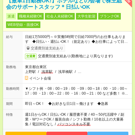
【激単1日勤務OK!】ホテルなどの会場で株主総
会のサポートスタッフ＊日払いOK
派遣
職種未経験OK
社会人未経験OK
大学生歓迎
ブランクOK
WEB登録・面接OK
日給1万5000円～※実働5時間で日給7000円のお仕事もありま
給与
す ◆日払い・週払いOK！（規定あり）◆お仕事によって日給も
異なります
交通費別途支給あり
交通費別途支給あり(勤務地により異なります)
交通費
東京都台東区
勤務地
上野駅
/
浅草駅
/
浅草橋駅
/
…
イベント会場
▼シフト例 ・08：00～19：00 ・09：00～18：00 ・10：00～
勤務時間
17：00 ・13：00～22：00 ・16：00～21：00 など多数！ ※お
仕事により勤務時間が異なります
即日～OK！ ◆お好きな日1日～働けます ◆急募
期間
週1日からOK
/
日払いOK
/
履歴書不要
/
40～50代活躍中
/
副
特徴
業・WワークOK
/
服装自由
/
シフト勤務
/
10名以上の大量募
集
/
電話対応なし
/
パソコンスキル不要