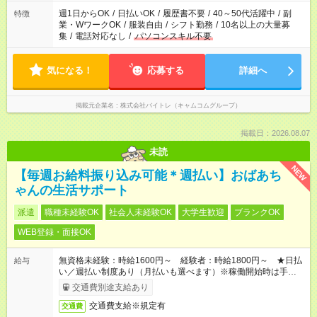
週1日からOK
/
日払いOK
/
履歴書不要
/
40～50代活躍中
/
副
特徴
業・WワークOK
/
服装自由
/
シフト勤務
/
10名以上の大量募
集
/
電話対応なし
/
パソコンスキル不要
気になる！
応募する
詳細へ
掲載元企業名
株式会社バイトレ（キャムコムグループ）
掲載日：2026.08.07
未読
NEW
【毎週お給料振り込み可能＊週払い】おばあち
ゃんの生活サポート
派遣
職種未経験OK
社会人未経験OK
大学生歓迎
ブランクOK
WEB登録・面接OK
無資格未経験：時給1600円～ 経験者：時給1800円～ ★日払
給与
い／週払い制度あり（月払いも選べます）※稼働開始時は手続き
完了次第のお支払いとなります。
交通費別途支給あり
交通費支給※規定有
交通費