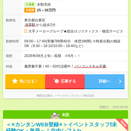
全額支給
交通費
25～30万円
月収例
東京都台東区
勤務地
浅草駅
から徒歩2分
大手メーカーグループ★総合ロジスティクス・物流サービス
09:00～17:40(実働7時間40分 休憩1時間) ※時差出勤の相談
勤務時間
OK（9:30～18:10/10:00～18:40など）
2026年09月上旬～長期 ※9月～！
期間
履歴書不要
/
40～50代活躍中
/
パソコンスキル不要
特徴
気になる！
応募する
詳細へ
掲載元企業名
パーソルテンプスタッフ株式会社
掲載日：2026.08.06
未読
NEW
＜⭐カンタンWEB登録⭐＞イベントスタッフ❗未
経験OK・単発～！自由シフト✨