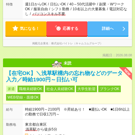
週1日からOK
/
日払いOK
/
40～50代活躍中
/
副業・Wワーク
特徴
OK
/
服装自由
/
シフト勤務
/
10名以上の大量募集
/
電話対応な
し
/
パソコンスキル不要
気になる！
応募する
詳細へ
掲載元企業名
株式会社バイトレ（キャムコムグループ）
掲載日：2026.08.08
未読
NEW
【在宅OK】＼浅草駅構内の忘れ物などのデータ
入力／時給1900円～日払い可
派遣
職種未経験OK
社会人未経験OK
大学生歓迎
ブランクOK
WEB登録・面接OK
時給1900円～2100円 ※昇給あり！ ■週払いOK ■1日6h以上
給与
の勤務で日収1万円～
東京都台東区
勤務地
浅草駅
から徒歩5分