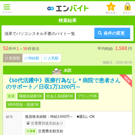
0
メニュー
気になる！
ログイン
検索結果
条件の変更
浅草でパソコンスキル不要のバイト一覧
52
1,568
件中
1
～
50
件表示
平均時給:
円
新着順
時給順
人気順
掲載日：2026.08.09
未読
NEW
《50代活躍中》医療行為なし＊病院で患者さん
のサポート／日収1万1200円～
派遣
職種未経験OK
社会人未経験OK
ブランクOK
WEB登録・面接OK
無資格未経験：時給1400円～ ■週払いOK
給与
交通費別途支給あり
交通費全額支給
交通費