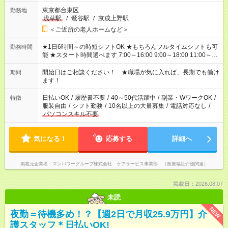
東京都台東区
勤務地
浅草駅
/
鶯谷駅
/
京成上野駅
＜ご近所の老人ホームなど＞
★1日6時間～の時短シフトOK ★もちろんフルタイムシフトも可
勤務時間
能 ★スタート時間選べます 7:00～16:00 9:00～18:00 11:00～
20:00 など 残業なし！ ※Wワークの場合、他のお仕事と合わせ
週40時間超の就業はご案内できません ※法令に基づき、週20時
開始日はご相談ください！ ★職場が気に入れば、長期でも働け
期間
間以上勤務は社会保険への加入対象となります ※労働者派遣法
ます！
（日雇い派遣の原則禁止）により、短時間・短期間の就業はご
案内が難しい場合があります
日払いOK
/
履歴書不要
/
40～50代活躍中
/
副業・WワークOK
/
特徴
服装自由
/
シフト勤務
/
10名以上の大量募集
/
電話対応なし
/
パソコンスキル不要
気になる！
応募する
詳細へ
掲載元企業名
マンパワーグループ株式会社 ケアサービス事業部 （医療福祉介護関連）
掲載日：2026.08.07
未読
NEW
夜勤＝待機多め！？【週2日で月収25.9万円】介
護スタッフ＊日払いOK!