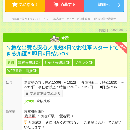
気になる！
応募する
詳細へ
掲載元企業名
マンパワーグループ株式会社 ケアサービス事業部 （医療福祉介護関連）
掲載日：2026.08.07
未読
NEW
＼急な出費も安心／最短3日でお仕事スタートで
きる介護＊即日×日払いOK
派遣
職種未経験OK
社会人未経験OK
ブランクOK
WEB登録・面接OK
無資格の方：時給1530円～1912円 / 介護福祉士：時給1830円～
給与
2287円 / 初任者以上：時給1730円～2162円 ■日払いOK ■
日収例：1万2240円（時給1530円×8h）
交通費別途支給あり
全額支給
交通費
東京都台東区
勤務地
浅草駅
/
御徒町駅
/
鶯谷駅
/
…
介護施設 ★自宅近くの施設など、ご希望に合わせてご紹介
いたします！