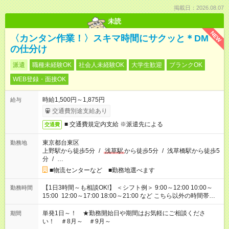
掲載日：2026.08.07
未読
NEW
〈カンタン作業！〉スキマ時間にサクッと＊DM
の仕分け
派遣
職種未経験OK
社会人未経験OK
大学生歓迎
ブランクOK
WEB登録・面接OK
時給1,500円～1,875円
給与
交通費別途支給あり
■ 交通費規定内支給 ※派遣先による
交通費
東京都台東区
勤務地
上野駅から徒歩5分
/
浅草駅
から徒歩5分
/
浅草橋駅から徒歩5
分
/
…
■物流センターなど ■勤務地選べます
【1日3時間～も相談OK!】 ＜シフト例＞ 9:00～12:00 10:00～
勤務時間
15:00 12:00～17:00 18:00～21:00 など こちら以外の時間帯も
お気軽にご相談ください！
単発1日～！ ★勤務開始日や期間はお気軽にご相談くださ
期間
い！ ＃8月～ ＃9月～