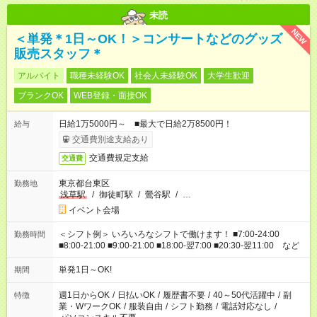
未読
NEW
＜単発＊1日～OK！＞コンサートなどのグッズ
販売スタッフ＊
アルバイト
職種未経験OK
社会人未経験OK
大学生歓迎
ブランクOK
WEB登録・面接OK
日給1万5000円～ ■最大で日給2万8500円！
給与
交通費別途支給あり
交通費規定支給
交通費
東京都台東区
勤務地
浅草駅
/
御徒町駅
/
鶯谷駅
/
…
イベント会場
＜シフト例＞ いろいろなシフトで働けます！ ■7:00-24:00
勤務時間
■8:00-21:00 ■9:00-21:00 ■18:00-翌7:00 ■20:30-翌11:00 など
単発1日～OK!
期間
週1日からOK
/
日払いOK
/
履歴書不要
/
40～50代活躍中
/
副
特徴
業・WワークOK
/
服装自由
/
シフト勤務
/
電話対応なし
/