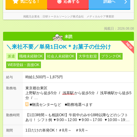
気になる！
応募する
詳細へ
掲載元企業名
日研トータルソーシング株式会社 メディカルケア事業部
掲載日：2026.08.08
未読
NEW
＼来社不要／単発1日OK＊お菓子の仕分け
派遣
職種未経験OK
社会人未経験OK
大学生歓迎
ブランクOK
WEB登録・面接OK
時給1,500円～1,875円
給与
東京都台東区
勤務地
上野駅から徒歩5分
/
浅草駅
から徒歩5分
/
浅草橋駅から徒歩5
分
/
…
■物流センターなど ■勤務地選べます
【1日3時間～も相談OK!】午前中のみや18時以降などのシフト
勤務時間
あり！ シフト例 ▼9:00～12:00 ▼9:00～17:00 ▼10:00～19:00
▼18:00～21:00
1日だけの単発OK！＃8月～ ＃9月～
期間