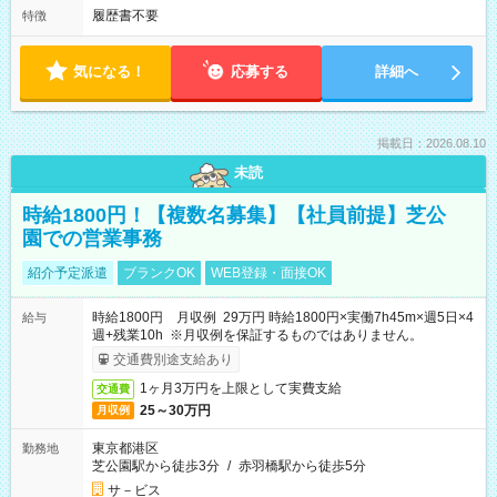
履歴書不要
特徴
気になる！
応募する
詳細へ
掲載日：2026.08.10
未読
時給1800円！【複数名募集】【社員前提】芝公
園での営業事務
紹介予定派遣
ブランクOK
WEB登録・面接OK
時給1800円 月収例 29万円 時給1800円×実働7h45m×週5日×4
給与
週+残業10h ※月収例を保証するものではありません。
交通費別途支給あり
1ヶ月3万円を上限として実費支給
交通費
25～30万円
月収例
東京都港区
勤務地
芝公園駅から徒歩3分
/
赤羽橋駅から徒歩5分
サ－ビス