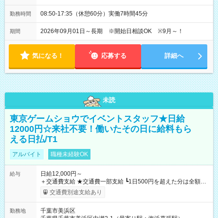
08:50-17:35（休憩60分）実働7時間45分
勤務時間
2026年09月01日～長期 ※開始日相談OK ※9月～！
期間
気になる！
応募する
詳細へ
未読
東京ゲームショウでイベントスタッフ★日給
12000円☆来社不要！働いたその日に給料もら
える日払/T1
アルバイト
職種未経験OK
日給12,000円～
給与
＋交通費支給 ★交通費一部支給 ┗1日500円を超えた分は全額支
給！ ※往復500円以内の方は自己負担となります ★日払いOK！
交通費別途支給あり
（規定あり） ┗働いたその日に現金GET♪ お仕事後はコンビニ
ATMから 日払い分を引き落とせます！ 【試用期間】試用期間
千葉市美浜区
勤務地
なし