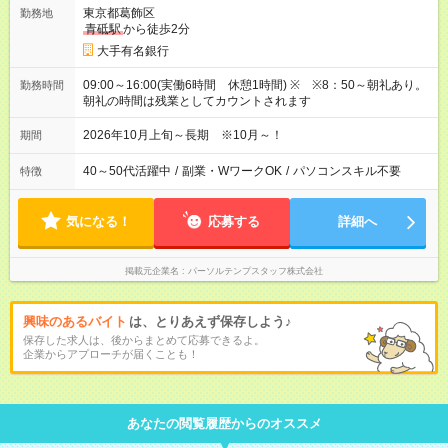
東京都葛飾区
勤務地
青砥駅
から徒歩2分
大手有名銀行
09:00～16:00(実働6時間 休憩1時間) ※ ※8：50～朝礼あり。
勤務時間
朝礼の時間は残業としてカウントされます
2026年10月上旬～長期 ※10月～！
期間
40～50代活躍中
/
副業・WワークOK
/
パソコンスキル不要
特徴
気になる！
応募する
詳細へ
掲載元企業名
パーソルテンプスタッフ株式会社
興味のあるバイト
は、とりあえず保存しよう♪
保存した求人は、後からまとめて応募できるよ。
企業からアプローチが届くことも！
あなたの閲覧履歴からのオススメ