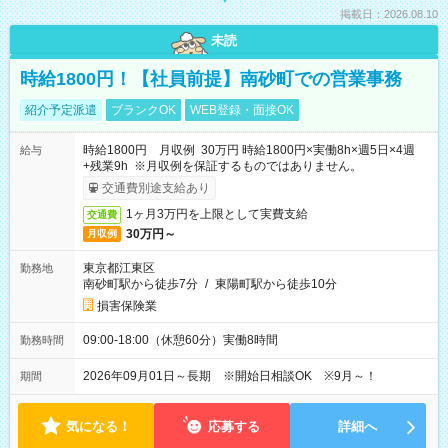
掲載日：2026.08.10
未読
時給1800円！【社員前提】南砂町での営業事務
紹介予定派遣
ブランクOK
WEB登録・面接OK
時給1800円 月収例 30万円 時給1800円×実働8h×週5日×4週
給与
+残業9h ※月収例を保証するものではありません。
交通費別途支給あり
1ヶ月3万円を上限として実費支給
交通費
30万円～
月収例
東京都江東区
勤務地
南砂町駅から徒歩7分
/
東陽町駅から徒歩10分
損害保険業
09:00-18:00（休憩60分）実働8時間
勤務時間
2026年09月01日～長期 ※開始日相談OK ※9月～！
期間
気になる！
応募する
詳細へ