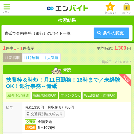
0
メニュー
気になる！
ログイン
検索結果
条件の変更
青砥で金融事務（銀行）のバイト一覧
1
1,300
件中
1
～
1
件表示
平均時給:
円
新着順
時給順
人気順
掲載日：2026.08.07
未読
NEW
扶養枠＆時短！月11日勤務！16時まで／未経験
OK！銀行事務～青砥
紹介予定派遣
職種未経験OK
ブランクOK
WEB登録・面接OK
時給1330円 月収例 87,780円
給与
交通費別途支給あり
全額支給
交通費
5～10万円
月収例