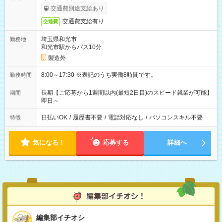
交通費別途支給あり
交通費支給有り
交通費
埼玉県和光市
勤務地
和光市駅からバス10分
製造外
8:00～17:30 ※表記のうち実働8時間です。
勤務時間
長期【ご応募から1週間以内(最短2日目)のスピード就業が可能】
期間
即日～
日払いOK
/
履歴書不要
/
電話対応なし
/
パソコンスキル不要
特徴
気になる！
応募する
詳細へ
編集部イチオシ