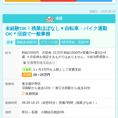
掲載日：2026.08.10
未読
未経験OK！残業ほぼなし▼自転車・バイク通勤
OK＊沼袋で一般事務
派遣
職種未経験OK
ブランクOK
WEB登録・面接OK
時給1500円 月収例 21万円 時給1500円×実働7h×週5日×4
給与
週 ※月収例を保証するものではありません。※給与即受取りサ
ービス利用可（利用条件有）
交通費別途支給あり
1ヶ月3万円を上限として実費支給
交通費
20～25万円
月収例
東京都中野区
勤務地
沼袋駅から徒歩13分
/
新江古田駅から徒歩10分
医療関連
08:30-16:15（休憩45分）実働7時間（残業少なめ！）
勤務時間
即日～長期 ※開始日相談OK
期間