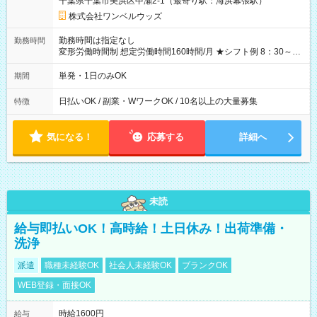
千葉県千葉市美浜区中瀬2-1（最寄り駅：海浜幕張駅）
株式会社ワンベルウッズ
勤務時間は指定なし
勤務時間
変形労働時間制 想定労働時間160時間/月 ★シフト例 8：30～
19：00
単発・1日のみOK
期間
日払いOK / 副業・WワークOK / 10名以上の大量募集
特徴
気になる！
応募する
詳細へ
未読
給与即払いOK！高時給！土日休み！出荷準備・
洗浄
派遣
職種未経験OK
社会人未経験OK
ブランクOK
WEB登録・面接OK
時給1600円
給与