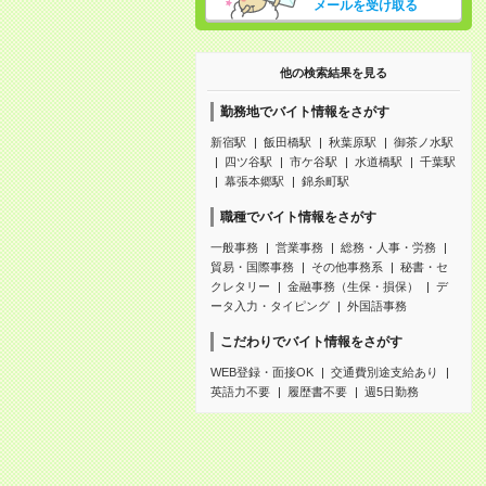
メールを受け取る
他の検索結果を見る
勤務地でバイト情報をさがす
新宿駅
飯田橋駅
秋葉原駅
御茶ノ水駅
四ツ谷駅
市ケ谷駅
水道橋駅
千葉駅
幕張本郷駅
錦糸町駅
職種でバイト情報をさがす
一般事務
営業事務
総務・人事・労務
貿易・国際事務
その他事務系
秘書・セ
クレタリー
金融事務（生保・損保）
デ
ータ入力・タイピング
外国語事務
こだわりでバイト情報をさがす
WEB登録・面接OK
交通費別途支給あり
英語力不要
履歴書不要
週5日勤務