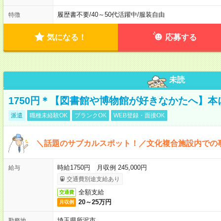
履歴書不要
/
40～50代活躍中
/
服装自由
特徴
気になる！
応募する
未読
1750円＊【図書館や博物館が好きなかたへ】
派遣
職種未経験OK
ブランクOK
WEB登録・面接OK
＼話題のサブカルスポット！／文化複合施設内での
時給1750円 月収例 245,000円
給与
交通費別途支給あり
全額支給
交通費
20～25万円
月収例
埼玉県所沢市
勤務地