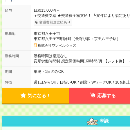
日給13,000円～
給与
＋交通費支給 ★交通費全額支給！ ┗案件により規定あり
交通費別途支給あり
東京都八王子市
勤務地
東京都八王子市明神町（最寄り駅：京王八王子駅）
株式会社ワンベルウッズ
勤務時間は指定なし
勤務時間
変形労働時間制 想定労働時間160時間/月 【シフト例】 ・8
単発・1日のみOK
期間
週1日からOK / 日払いOK / 副業・WワークOK / 10名
特徴
気になる！
応募する
未読