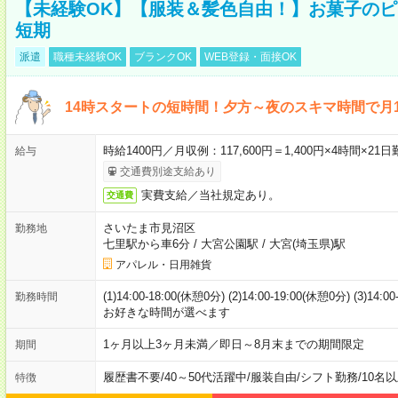
【未経験OK】【服装＆髪色自由！】お菓子の
短期
派遣
職種未経験OK
ブランクOK
WEB登録・面接OK
14時スタートの短時間！夕方～夜のスキマ時間で月1
時給1400円／月収例：117,600円＝1,400円×4時間×
給与
交通費別途支給あり
実費支給／当社規定あり。
交通費
さいたま市見沼区
勤務地
七里駅から車6分
/
大宮公園駅
/
大宮(埼玉県)駅
アパレル・日用雑貨
(1)14:00-18:00(休憩0分) (2)14:00-19:00(休憩0分) (3)14:
勤務時間
お好きな時間が選べます
1ヶ月以上3ヶ月未満／即日～8月末までの期間限定
期間
履歴書不要
/
40～50代活躍中
/
服装自由
/
シフト勤務
/
10名
特徴