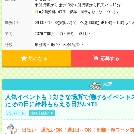
東所沢駅から徒歩10分
/
所沢駅から民間バス12分
■文芸資料の収集・保存・展示をおこなっています
09:00～17:00(実働7時間 休憩1時間) ※10時～18時も
勤務時間
2026年09月上旬～長期 ※9月～！
期間
履歴書不要
/
40～50代活躍中
特徴
気になる！
応募する
未読
人気イベントも！好きな場所で働けるイベント
たその日に給料もらえる日払い/T1
アルバイト
職種未経験OK
日払い・週払いOK！週1日～OK！副業・WワークO