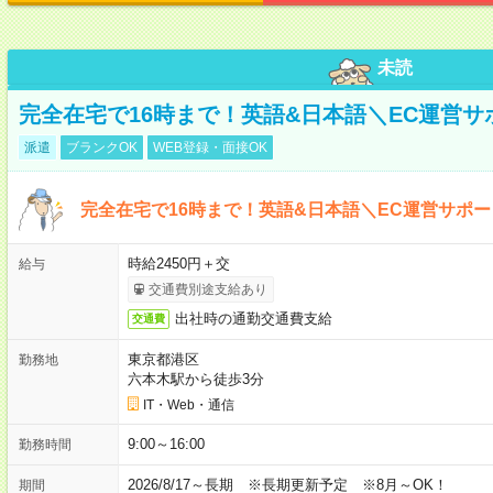
未読
完全在宅で16時まで！英語&日本語＼EC運営サ
派遣
ブランクOK
WEB登録・面接OK
完全在宅で16時まで！英語&日本語＼EC運営サポー
時給2450円＋交
給与
交通費別途支給あり
出社時の通勤交通費支給
交通費
東京都港区
勤務地
六本木駅から徒歩3分
IT・Web・通信
9:00～16:00
勤務時間
2026/8/17～長期 ※長期更新予定 ※8月～OK！
期間