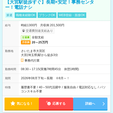
【大宮駅徒歩すぐ】長期×安定！事務センタ
ー！電話ナシ
派遣
職種未経験OK
ブランクOK
WEB登録・面接OK
時給1300円 月収例 201,500円
給与
交通費別途支給あり
全額支給
交通費
20～25万円
月収例
さいたま市大宮区
勤務地
大宮(埼玉県)駅から徒歩3分
事務代行業
08:30～17:15(実働7時間45分 休憩1時間)
勤務時間
2026年08月下旬～長期 ※8月～！
期間
履歴書不要
/
40～50代活躍中
/
服装自由
/
電話対応なし
/
パソ
特徴
コンスキル不要
気になる！
応募する
詳細へ