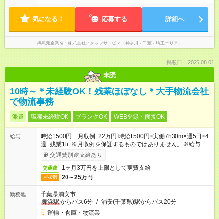
気になる！
応募する
詳細へ
掲載元企業名
株式会社スタッフサービス（神奈川・千葉・埼玉エリア）
掲載日：2026.08.01
未読
10時～＊未経験OK！残業ほぼなし＊大手物流会社
で物流事務
派遣
職種未経験OK
ブランクOK
WEB登録・面接OK
時給1500円 月収例 22万円 時給1500円×実働7h30m×週5日×4
給与
週+残業1h ※月収例を保証するものではありません。※給与即受
取りサービス利用可（利用条件有）
交通費別途支給あり
1ヶ月3万円を上限として実費支給
交通費
20～25万円
月収例
千葉県浦安市
勤務地
舞浜駅
からバス6分
/
浦安(千葉県)駅からバス20分
運輸・倉庫・物流業