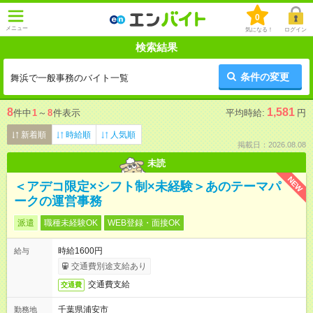
0
メニュー
気になる！
ログイン
検索結果
条件の変更
舞浜で一般事務のバイト一覧
8
1,581
件中
1
～
8
件表示
平均時給:
円
新着順
時給順
人気順
掲載日：2026.08.08
未読
NEW
＜アデコ限定×シフト制×未経験＞あのテーマパ
ークの運営事務
派遣
職種未経験OK
WEB登録・面接OK
時給1600円
給与
交通費別途支給あり
交通費支給
交通費
千葉県浦安市
勤務地