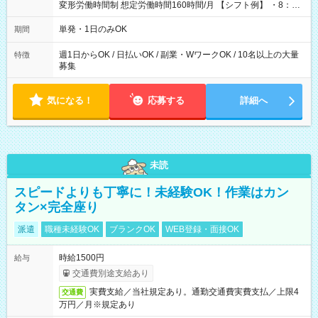
変形労働時間制 想定労働時間160時間/月 【シフト例】 ・8：00
～21：00
単発・1日のみOK
期間
週1日からOK / 日払いOK / 副業・WワークOK / 10名以上の大量
特徴
募集
気になる！
応募する
詳細へ
未読
スピードよりも丁寧に！未経験OK！作業はカン
タン×完全座り
派遣
職種未経験OK
ブランクOK
WEB登録・面接OK
時給1500円
給与
交通費別途支給あり
実費支給／当社規定あり。通勤交通費実費支払／上限4
交通費
万円／月※規定あり