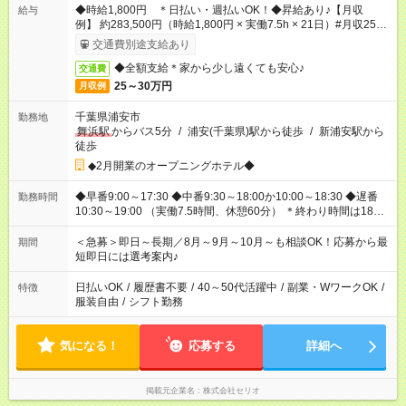
◆時給1,800円 ＊日払い・週払いOK！◆昇給あり♪【月収
給与
例】 約283,500円（時給1,800円 × 実働7.5h × 21日）#月収25万
円以上
交通費別途支給あり
◆全額支給＊家から少し遠くても安心♪
交通費
25～30万円
月収例
千葉県浦安市
勤務地
舞浜駅
からバス5分
/
浦安(千葉県)駅から徒歩
/
新浦安駅から
徒歩
◆2月開業のオープニングホテル◆
◆早番9:00～17:30 ◆中番9:30～18:00か10:00～18:30 ◆遅番
勤務時間
10:30～19:00 （実働7.5時間、休憩60分） ＊終わり時間は18時
までなど時短相談OK 。*。ブランクOK！。*。 例えば前職が、
在宅/財団法人/事務/コールセンター/受付/販売/カフェスタッフ ス
＜急募＞即日～長期／8月～9月～10月～も相談OK！応募から最
期間
イーツ販売/ホテルフロント/化粧品販売/など 様々な業界から入
短即日には選考案内♪
社して活躍されています♪
日払いOK
/
履歴書不要
/
40～50代活躍中
/
副業・WワークOK
/
特徴
服装自由
/
シフト勤務
気になる！
応募する
詳細へ
掲載元企業名
株式会社セリオ