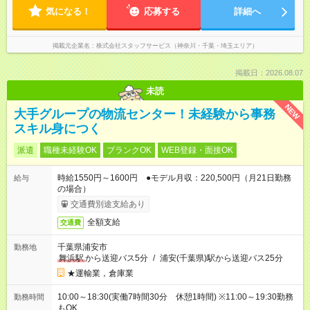
気になる！
応募する
詳細へ
掲載元企業名
株式会社スタッフサービス（神奈川・千葉・埼玉エリア）
掲載日：2026.08.07
未読
NEW
大手グループの物流センター！未経験から事務
スキル身につく
派遣
職種未経験OK
ブランクOK
WEB登録・面接OK
時給1550円～1600円 ●モデル月収：220,500円（月21日勤務
給与
の場合）
交通費別途支給あり
全額支給
交通費
千葉県浦安市
勤務地
舞浜駅
から送迎バス5分
/
浦安(千葉県)駅から送迎バス25分
★運輸業，倉庫業
10:00～18:30(実働7時間30分 休憩1時間) ※11:00～19:30勤務
勤務時間
もOK