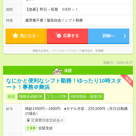
【急募】即日～長期 ※8月～！
期間
履歴書不要
/
服装自由
/
シフト勤務
特徴
気になる！
応募する
詳細へ
掲載元企業名
パーソルテンプスタッフ株式会社 首都圏
掲載日：2026.08.07
未読
NEW
なにかと便利なシフト勤務！ゆったり10時スタ
ート！事務＠舞浜
派遣
職種未経験OK
ブランクOK
WEB登録・面接OK
時給1550円～1600円 ●モデル月収：220,500円（月21日勤務
給与
の場合）
交通費別途支給あり
全額支給
交通費