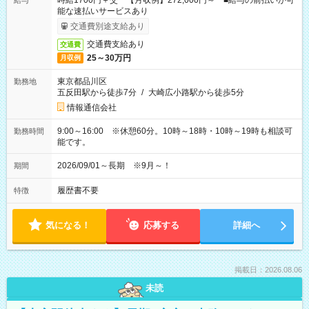
時給1700円＋交 【月収例】272,000円～ ■給与の前払いが可
給与
能な速払いサービスあり
交通費別途支給あり
交通費支給あり
交通費
25～30万円
月収例
東京都品川区
勤務地
五反田駅から徒歩7分
/
大崎広小路駅から徒歩5分
情報通信会社
9:00～16:00 ※休憩60分。10時～18時・10時～19時も相談可
勤務時間
能です。
2026/09/01～長期 ※9月～！
期間
履歴書不要
特徴
気になる！
応募する
詳細へ
掲載日：2026.08.06
未読