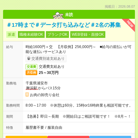
掲載日：2026.08.07
未読
NEW
＃17時まで＃データ打ち込みなど＃2名の募集
派遣
職種未経験OK
ブランクOK
WEB登録・面接OK
時給1600円＋交 【月収例】256,000円～ ■給与の前払いが可
給与
能な速払いサービスあり
交通費別途支給あり
交通費支給あり
交通費
25～30万円
月収例
千葉県浦安市
勤務地
舞浜駅
からバス15分
お肉の卸売り会社
8:00～17:00 ※休憩は60分。15時or16時終業も相談可能です。
勤務時間
【急募】即日～長期 ※開始日はご相談可能です！ ※8月～！
期間
履歴書不要
/
服装自由
特徴