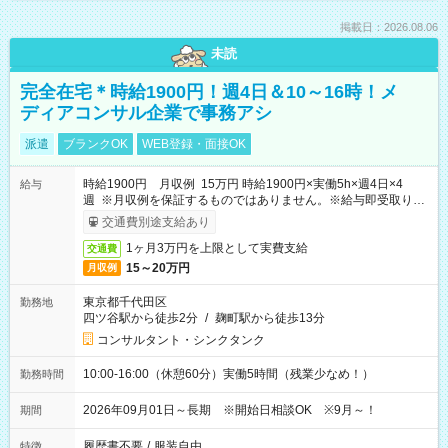
掲載日：2026.08.06
未読
完全在宅＊時給1900円！週4日＆10～16時！メ
ディアコンサル企業で事務アシ
派遣
ブランクOK
WEB登録・面接OK
時給1900円 月収例 15万円 時給1900円×実働5h×週4日×4
給与
週 ※月収例を保証するものではありません。※給与即受取りサ
ービス利用可（利用条件有）
交通費別途支給あり
1ヶ月3万円を上限として実費支給
交通費
15～20万円
月収例
東京都千代田区
勤務地
四ツ谷駅から徒歩2分
/
麹町駅から徒歩13分
コンサルタント・シンクタンク
10:00-16:00（休憩60分）実働5時間（残業少なめ！）
勤務時間
2026年09月01日～長期 ※開始日相談OK ※9月～！
期間
履歴書不要
/
服装自由
特徴