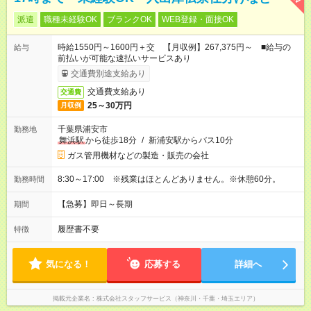
派遣
職種未経験OK
ブランクOK
WEB登録・面接OK
時給1550円～1600円＋交 【月収例】267,375円～ ■給与の
給与
前払いが可能な速払いサービスあり
交通費別途支給あり
交通費支給あり
交通費
25～30万円
月収例
千葉県浦安市
勤務地
舞浜駅
から徒歩18分
/
新浦安駅からバス10分
ガス管用機材などの製造・販売の会社
8:30～17:00 ※残業はほとんどありません。※休憩60分。
勤務時間
【急募】即日～長期
期間
履歴書不要
特徴
気になる！
応募する
詳細へ
掲載元企業名
株式会社スタッフサービス（神奈川・千葉・埼玉エリア）