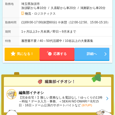
埼玉県加須市
勤務地
加須駅から車10分
/
久喜駅から車20分
/
鴻巣駅から車20分
物流・ロジスティクス
(1)09:00-17:00(休憩60分) ※休憩（12:00-12:50、15:00-15:10）
勤務時間
1ヶ月以上3ヶ月未満／即日～9月末まで
期間
履歴書不要
/
40～50代活躍中
/
10名以上の大量募集
特徴
気になる！
応募する
詳細へ
編集部イチオシ
【完全在宅！】難しい業務なし＆電話なし！ゆっくりの11時
～時短＊データ入力・事務、＜SEKAI NO OWARI＊8月15
日・16日＞ドーム公演のサポートバイトなど
(8/7UP!)