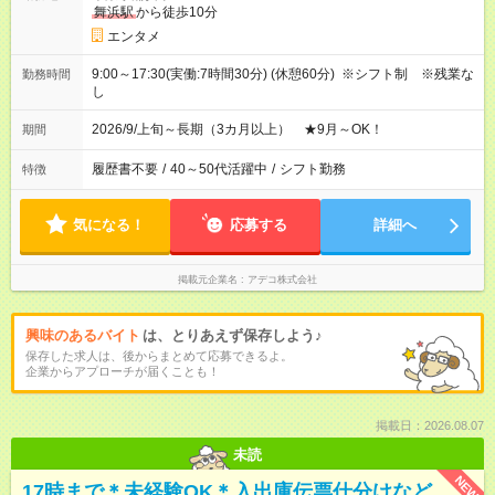
舞浜駅
から徒歩10分
エンタメ
9:00～17:30(実働:7時間30分) (休憩60分) ※シフト制 ※残業な
勤務時間
し
2026/9/上旬～長期（3カ月以上） ★9月～OK！
期間
履歴書不要
/
40～50代活躍中
/
シフト勤務
特徴
気になる！
応募する
詳細へ
掲載元企業名
アデコ株式会社
興味のあるバイト
は、とりあえず保存しよう♪
保存した求人は、後からまとめて応募できるよ。
企業からアプローチが届くことも！
掲載日：2026.08.07
未読
NEW
17時まで＊未経験OK＊入出庫伝票仕分けなど