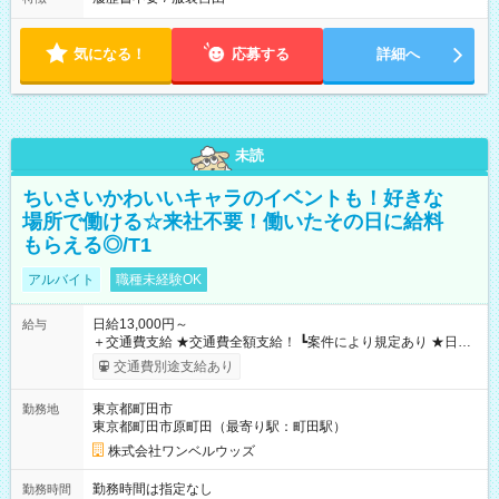
気になる！
応募する
詳細へ
未読
ちいさいかわいいキャラのイベントも！好きな
場所で働ける☆来社不要！働いたその日に給料
もらえる◎/T1
アルバイト
職種未経験OK
日給13,000円～
給与
＋交通費支給 ★交通費全額支給！ ┗案件により規定あり ★日払
いOK！（規定あり） ┗働いたその日に現金GET♪ お仕事後はコ
交通費別途支給あり
ンビニATMから 日払い分を引き落とせます！ 【試用期間】試
用期間なし
東京都町田市
勤務地
東京都町田市原町田（最寄り駅：町田駅）
株式会社ワンベルウッズ
勤務時間は指定なし
勤務時間