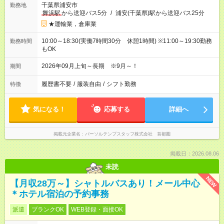
千葉県浦安市
勤務地
舞浜駅
から送迎バス5分
/
浦安(千葉県)駅から送迎バス25分
★運輸業，倉庫業
10:00～18:30(実働7時間30分 休憩1時間) ※11:00～19:30勤務
勤務時間
もOK
2026年09月上旬～長期 ※9月～！
期間
履歴書不要
/
服装自由
/
シフト勤務
特徴
気になる！
応募する
詳細へ
掲載元企業名
パーソルテンプスタッフ株式会社 首都圏
掲載日：2026.08.06
未読
NEW
【月収28万～】シャトルバスあり！メール中心
＊ホテル宿泊の予約事務
派遣
ブランクOK
WEB登録・面接OK