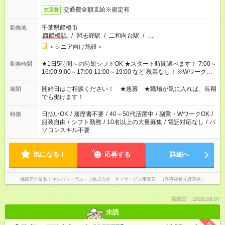
交通費全額支給※規定有
交通費
千葉県船橋市
勤務地
西船橋駅
/
習志野駅
/
二和向台駅
/
…
＜シニア向け施設＞
★1日5時間～の時短シフトOK ★スタート時間選べます！ 7:00～
勤務時間
16:00 9:00～17:00 11:00～19:00 など 残業なし！ ※Wワークの
場合、他のお仕事と合わせ週40時間超の就業はご案内できませ
ん ※法令に基づき、週20時間以上勤務は社会保険への加入対象
開始日はご相談ください！ ★急募 ★職場が気に入れば、長期
期間
となります ※労働者派遣法（日雇い派遣の原則禁止）により、
でも働けます！
短時間・短期間の就業はご案内が難しい場合があります
日払いOK
/
履歴書不要
/
40～50代活躍中
/
副業・WワークOK
/
特徴
服装自由
/
シフト勤務
/
10名以上の大量募集
/
電話対応なし
/
パ
ソコンスキル不要
気になる！
応募する
詳細へ
掲載元企業名
マンパワーグループ株式会社 ケアサービス事業部 （医療福祉介護関連）
掲載日：2026.08.07
未読