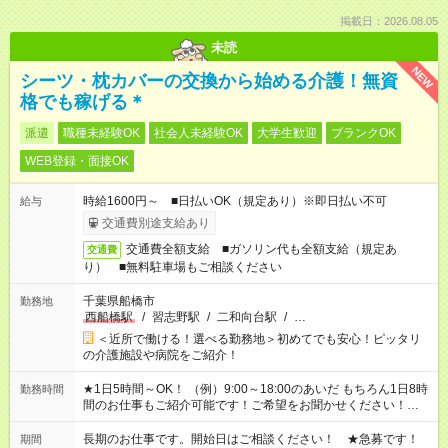
掲載日：2026.08.05
未読
NEW
シーツ・枕カバーの交換から始める介護！無資
格でも稼げる＊
派遣
職種未経験OK
社会人未経験OK
大学生歓迎
ブランクOK
WEB登録・面接OK
時給1600円～ ■日払いOK（規定あり）※即日払い不可
給与
交通費別途支給あり
交通費全額支給 ■ガソリン代も全額支給（規定あ
交通費
り） ■無料駐車場もご相談ください
千葉県船橋市
勤務地
西船橋駅
/
習志野駅
/
二和向台駅
/
…
＜近所で働ける！選べる勤務地＞初めてでも安心！ピッタリ
の介護施設や病院をご紹介！
★1日5時間～OK！ （例）9:00～18:00のあいだ もちろん1日8時
勤務時間
間のお仕事もご紹介可能です！ご希望をお聞かせください！★家
庭の都合でお休みが必要な場合も遠慮なくご相談ください。 ※
週最低15時間以上の勤務が必要です
長期のお仕事です。開始日はご相談ください！ ★急募です！
期間