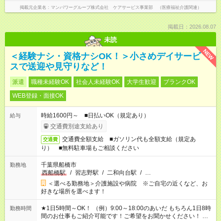
掲載元企業名
マンパワーグループ株式会社 ケアサービス事業部 （医療福祉介護関連）
掲載日：2026.08.07
未読
NEW
＜経験ナシ・資格ナシOK！＞小さめデイサービ
スで送迎や見守りなど！
派遣
職種未経験OK
社会人未経験OK
大学生歓迎
ブランクOK
WEB登録・面接OK
時給1600円～ ■日払いOK（規定あり）
給与
交通費別途支給あり
交通費全額支給 ■ガソリン代も全額支給（規定あ
交通費
り） ■無料駐車場もご相談ください
千葉県船橋市
勤務地
西船橋駅
/
習志野駅
/
二和向台駅
/
…
＜選べる勤務地＞介護施設や病院 ※ご自宅の近くなど、お
好きな場所を選べます！
★1日5時間～OK！ （例）9:00～18:00のあいだ もちろん1日8時
勤務時間
間のお仕事もご紹介可能です！ご希望をお聞かせください！ ★