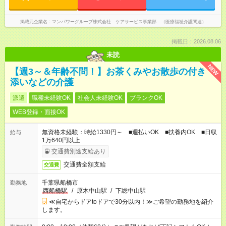
掲載元企業名
マンパワーグループ株式会社 ケアサービス事業部 （医療福祉介護関連）
掲載日：2026.08.06
未読
NEW
【週3～＆年齢不問！】お茶くみやお散歩の付き
添いなどの介護
派遣
職種未経験OK
社会人未経験OK
ブランクOK
WEB登録・面接OK
無資格未経験：時給1330円～ ■週払いOK ■扶養内OK ■日収
給与
1万640円以上
交通費別途支給あり
交通費全額支給
交通費
千葉県船橋市
勤務地
西船橋駅
/
原木中山駅
/
下総中山駅
≪自宅からドアtoドアで30分以内！≫ご希望の勤務地を紹介
します。