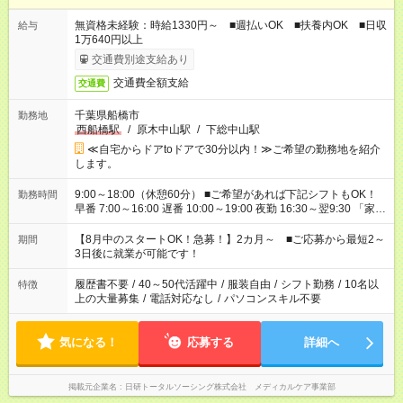
無資格未経験：時給1330円～ ■週払いOK ■扶養内OK ■日収
給与
1万640円以上
交通費別途支給あり
交通費全額支給
交通費
千葉県船橋市
勤務地
西船橋駅
/
原木中山駅
/
下総中山駅
≪自宅からドアtoドアで30分以内！≫ご希望の勤務地を紹介
します。
9:00～18:00（休憩60分） ■ご希望があれば下記シフトもOK！
勤務時間
早番 7:00～16:00 遅番 10:00～19:00 夜勤 16:30～翌9:30 「家族
と休みを合わせたい」 「余裕を持って夕飯の準備がしたい」
「できれば残業はしたくない」 など、ご希望を教えてください
【8月中のスタートOK！急募！】2カ月～ ■ご応募から最短2～
期間
ね。 ※Wワーク希望の方へ 今ご覧のお仕事で希望する勤務時間
3日後に就業が可能です！
と、もう1つのお仕事の勤務時間。 合計で週40時間を超える場
合は応募できません。
履歴書不要
/
40～50代活躍中
/
服装自由
/
シフト勤務
/
10名以
特徴
上の大量募集
/
電話対応なし
/
パソコンスキル不要
気になる！
応募する
詳細へ
掲載元企業名
日研トータルソーシング株式会社 メディカルケア事業部