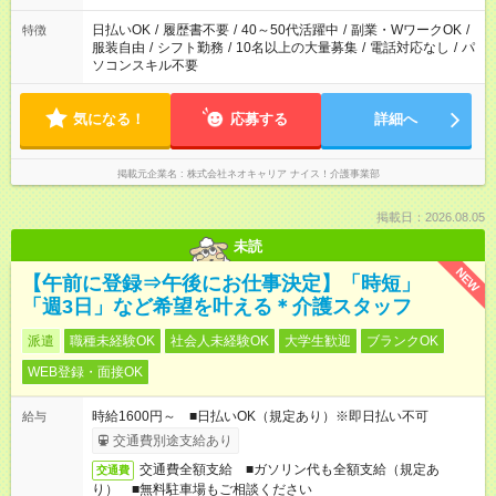
日払いOK
/
履歴書不要
/
40～50代活躍中
/
副業・WワークOK
/
特徴
服装自由
/
シフト勤務
/
10名以上の大量募集
/
電話対応なし
/
パ
ソコンスキル不要
気になる！
応募する
詳細へ
掲載元企業名
株式会社ネオキャリア ナイス！介護事業部
掲載日：2026.08.05
未読
NEW
【午前に登録⇒午後にお仕事決定】「時短」
「週3日」など希望を叶える＊介護スタッフ
派遣
職種未経験OK
社会人未経験OK
大学生歓迎
ブランクOK
WEB登録・面接OK
時給1600円～ ■日払いOK（規定あり）※即日払い不可
給与
交通費別途支給あり
交通費全額支給 ■ガソリン代も全額支給（規定あ
交通費
り） ■無料駐車場もご相談ください