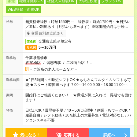
派遣
職種未経験OK
社会人未経験OK
大学生歓迎
ブランクOK
WEB登録・面接OK
無資格未経験：時給1550円～ 経験者：時給1750円～★日払い
給与
／週払い制度あり（月払いも選べます）※稼働開始時は手続き完
了次第のお支払いとなります。
交通費別途支給あり
交通費支給※規定有
交通費
5～10万円
月収例
千葉県船橋市
勤務地
西船橋駅
/
習志野駅
/
二和向台駅
/
…
＜ご近所の老人ホームなど＞
★1日5時間～の時短シフトOK ★もちろんフルタイムシフトも可
勤務時間
能 ★スタート時間選べます 7:00～16:00 9:00～18:00 11:00～
20:00 など 残業なし！ ※Wワークの場合、他のお仕事と合わせ
週40時間超の就業はご案内できません ※法令に基づき、週20時
開始日はご相談ください！ ★職場が気に入れば、長期でも働け
期間
間以上勤務は社会保険への加入対象となります ※労働者派遣法
ます！
（日雇い派遣の原則禁止）により、短時間・短期間の就業はご
案内が難しい場合があります
日払いOK
/
履歴書不要
/
40～50代活躍中
/
副業・WワークOK
/
特徴
服装自由
/
シフト勤務
/
10名以上の大量募集
/
電話対応なし
/
パ
ソコンスキル不要
気になる！
応募する
詳細へ