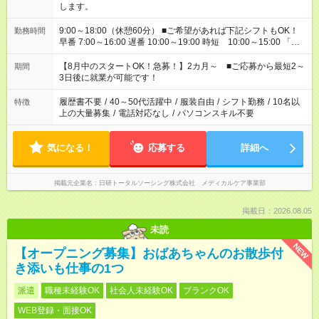
します。
9:00～18:00（休憩60分） ■ご希望があれば下記シフトもOK！
勤務時間
早番 7:00～16:00 遅番 10:00～19:00 時短 10:00～15:00 「家
族と休みを合わせたい」 「余裕を持って夕飯の準備がしたい」
「できれば残業はしたくない」 など、ご希望を教えてください
【8月中のスタートOK！急募！】2カ月～ ■ご応募から最短2～
期間
ね。 ※Wワーク希望の方へ 今ご覧のお仕事で希望する勤務時間
3日後に就業が可能です！
と、もう1つのお仕事の勤務時間。 合計で週40時間を超える場
合は応募できません。
履歴書不要
/
40～50代活躍中
/
服装自由
/
シフト勤務
/
10名以
特徴
上の大量募集
/
電話対応なし
/
パソコンスキル不要
気になる！
応募する
詳細へ
掲載元企業名
日研トータルソーシング株式会社 メディカルケア事業部
掲載日：2026.08.05
未読
NEW
【オープニング募集】おばあちゃんのお散歩付
き添いも仕事の1つ
派遣
職種未経験OK
社会人未経験OK
ブランクOK
WEB登録・面接OK