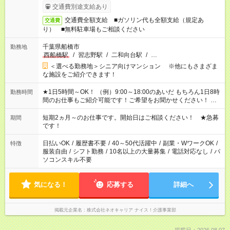
交通費別途支給あり
交通費全額支給 ■ガソリン代も全額支給（規定あ
交通費
り） ■無料駐車場もご相談ください
千葉県船橋市
勤務地
西船橋駅
/
習志野駅
/
二和向台駅
/
…
＜選べる勤務地＞シニア向けマンション ※他にもさまざま
な施設をご紹介できます！
★1日5時間～OK！ （例）9:00～18:00のあいだ もちろん1日8時
勤務時間
間のお仕事もご紹介可能です！ご希望をお聞かせください！ ★
家庭の都合でお休みが必要な場合も遠慮なくご相談ください。
※週最低15時間以上の勤務が必要です
短期2ヵ月～のお仕事です。開始日はご相談ください！ ★急募
期間
です！
日払いOK
/
履歴書不要
/
40～50代活躍中
/
副業・WワークOK
/
特徴
服装自由
/
シフト勤務
/
10名以上の大量募集
/
電話対応なし
/
パ
ソコンスキル不要
気になる！
応募する
詳細へ
掲載元企業名
株式会社ネオキャリア ナイス！介護事業部