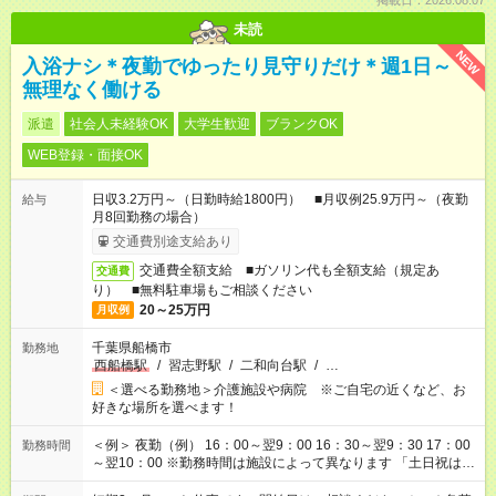
掲載日：2026.08.07
未読
NEW
入浴ナシ＊夜勤でゆったり見守りだけ＊週1日～
無理なく働ける
派遣
社会人未経験OK
大学生歓迎
ブランクOK
WEB登録・面接OK
日収3.2万円～（日勤時給1800円） ■月収例25.9万円～（夜勤
給与
月8回勤務の場合）
交通費別途支給あり
交通費全額支給 ■ガソリン代も全額支給（規定あ
交通費
り） ■無料駐車場もご相談ください
20～25万円
月収例
千葉県船橋市
勤務地
西船橋駅
/
習志野駅
/
二和向台駅
/
…
＜選べる勤務地＞介護施設や病院 ※ご自宅の近くなど、お
好きな場所を選べます！
＜例＞ 夜勤（例） 16：00～翌9：00 16：30～翌9：30 17：00
勤務時間
～翌10：00 ※勤務時間は施設によって異なります 「土日祝は休
みたい」 「しっかり稼ぎたい」 「もう少し遅い時間から始めた