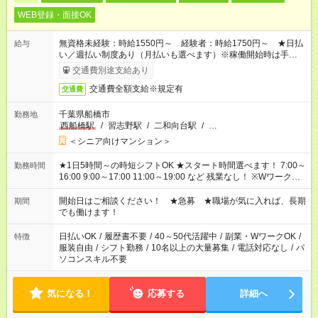
WEB登録・面接OK
無資格未経験：時給1550円～ 経験者：時給1750円～ ★日払
給与
い／週払い制度あり（月払いも選べます）※稼働開始時は手続き
完了次第のお支払いとなります。
交通費別途支給あり
交通費全額支給※規定有
交通費
千葉県船橋市
勤務地
西船橋駅
/
習志野駅
/
二和向台駅
/
…
＜シニア向けマンション＞
★1日5時間～の時短シフトOK ★スタート時間選べます！ 7:00～
勤務時間
16:00 9:00～17:00 11:00～19:00 など 残業なし！ ※Wワークの
場合、他のお仕事と合わせ週40時間超の就業はご案内できませ
ん ※法令に基づき、週20時間以上勤務は社会保険への加入対象
開始日はご相談ください！ ★急募 ★職場が気に入れば、長期
期間
となります ※労働者派遣法（日雇い派遣の原則禁止）により、
でも働けます！
短時間・短期間の就業はご案内が難しい場合があります
日払いOK
/
履歴書不要
/
40～50代活躍中
/
副業・WワークOK
/
特徴
服装自由
/
シフト勤務
/
10名以上の大量募集
/
電話対応なし
/
パ
ソコンスキル不要
気になる！
応募する
詳細へ