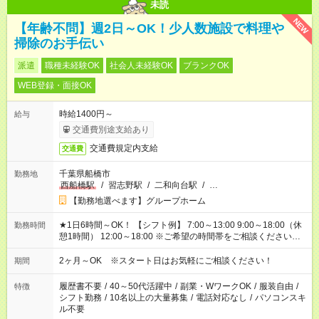
未読
NEW
【年齢不問】週2日～OK！少人数施設で料理や
掃除のお手伝い
派遣
職種未経験OK
社会人未経験OK
ブランクOK
WEB登録・面接OK
時給1400円～
給与
交通費別途支給あり
交通費規定内支給
交通費
千葉県船橋市
勤務地
西船橋駅
/
習志野駅
/
二和向台駅
/
…
【勤務地選べます】グループホーム
★1日6時間～OK！ 【シフト例】 7:00～13:00 9:00～18:00（休
勤務時間
憩1時間） 12:00～18:00 ※ご希望の時間帯をご相談ください。
※日勤、夜勤のみ、変則的な勤務等も相談OK！
2ヶ月～OK ※スタート日はお気軽にご相談ください！
期間
履歴書不要
/
40～50代活躍中
/
副業・WワークOK
/
服装自由
/
特徴
シフト勤務
/
10名以上の大量募集
/
電話対応なし
/
パソコンスキ
ル不要