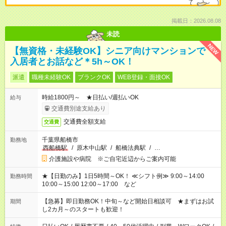
掲載日：2026.08.08
未読
NEW
【無資格・未経験OK】シニア向けマンションで
入居者とお話など＊5h～OK！
派遣
職種未経験OK
ブランクOK
WEB登録・面接OK
時給1800円～ ★日払い/週払いOK
給与
交通費別途支給あり
交通費全額支給
交通費
千葉県船橋市
勤務地
西船橋駅
/
原木中山駅
/
船橋法典駅
/
…
介護施設や病院 ※ご自宅近辺からご案内可能
★【日勤のみ】1日5時間～OK！ ≪シフト例≫ 9:00～14:00
勤務時間
10:00～15:00 12:00～17:00 など
【急募】即日勤務OK！中旬～など開始日相談可 ★まずはお試
期間
し2カ月～のスタートも歓迎！