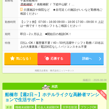
千葉県船橋市
勤務地
西船橋駅
/
南船橋駅
/
下総中山駅
/
…
介護施設や病院など ★自宅近くの施設がいいなど勤務地ご
相談ください
【シフト例】 07:00～16:00 09:00～18:00 17:00～09:00 ※ 上記
勤務時間
は一例です！その他シフトもご相談ください！
即日～2ヶ月以上 ■開始日の相談OK！
期間
日払いOK
/
履歴書不要
/
40～50代活躍中
/
シフト勤務
/
10名以
特徴
上の大量募集
/
電話対応なし
/
パソコンスキル不要
気になる！
応募する
詳細へ
掲載元企業名
株式会社ニッソーネット
掲載日：2026.08.08
未読
NEW
船橋市【週2日～】ホテルライクな高齢者マンシ
ョンで生活サポート
派遣
職種未経験OK
社会人未経験OK
大学生歓迎
ブランクOK