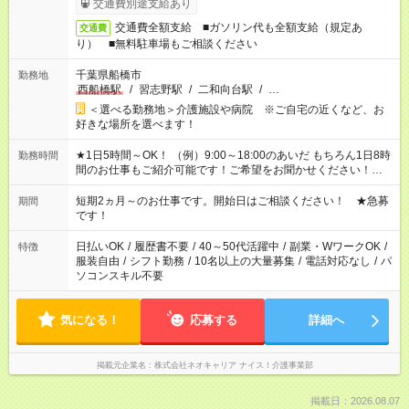
交通費別途支給あり
交通費全額支給 ■ガソリン代も全額支給（規定あ
交通費
り） ■無料駐車場もご相談ください
千葉県船橋市
勤務地
西船橋駅
/
習志野駅
/
二和向台駅
/
…
＜選べる勤務地＞介護施設や病院 ※ご自宅の近くなど、お
好きな場所を選べます！
★1日5時間～OK！ （例）9:00～18:00のあいだ もちろん1日8時
勤務時間
間のお仕事もご紹介可能です！ご希望をお聞かせください！★家
庭の都合でお休みが必要な場合も遠慮なくご相談ください。 ※
週最低15時間以上の勤務が必要です
短期2ヵ月～のお仕事です。開始日はご相談ください！ ★急募
期間
です！
日払いOK
/
履歴書不要
/
40～50代活躍中
/
副業・WワークOK
/
特徴
服装自由
/
シフト勤務
/
10名以上の大量募集
/
電話対応なし
/
パ
ソコンスキル不要
気になる！
応募する
詳細へ
掲載元企業名
株式会社ネオキャリア ナイス！介護事業部
掲載日：2026.08.07