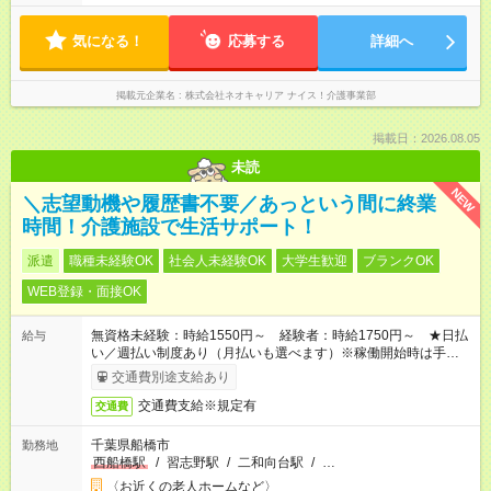
気になる！
応募する
詳細へ
掲載元企業名
株式会社ネオキャリア ナイス！介護事業部
掲載日：2026.08.05
未読
NEW
＼志望動機や履歴書不要／あっという間に終業
時間！介護施設で生活サポート！
派遣
職種未経験OK
社会人未経験OK
大学生歓迎
ブランクOK
WEB登録・面接OK
無資格未経験：時給1550円～ 経験者：時給1750円～ ★日払
給与
い／週払い制度あり（月払いも選べます）※稼働開始時は手続き
完了次第のお支払いとなります。
交通費別途支給あり
交通費支給※規定有
交通費
千葉県船橋市
勤務地
西船橋駅
/
習志野駅
/
二和向台駅
/
…
〈お近くの老人ホームなど〉