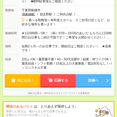
り） ■無料駐車場もご相談ください
千葉県船橋市
勤務地
西船橋駅
/
習志野駅
/
二和向台駅
/
…
＜選べる勤務地＞有料老人ホーム ※ご自宅の近くなど、お
好きな場所を選べます！
★1日5時間～OK！ （例）9:00～18:00のあいだ もちろん1日8時
勤務時間
間のお仕事もご紹介可能です！ご希望をお聞かせください！★家
庭の都合でお休みが必要な場合も遠慮なくご相談ください。 ※
週最低15時間以上の勤務が必要です
短期2ヵ月～のお仕事です。開始日はご相談ください！ ★急募
期間
です！
日払いOK
/
履歴書不要
/
40～50代活躍中
/
副業・WワークOK
/
特徴
服装自由
/
シフト勤務
/
10名以上の大量募集
/
電話対応なし
/
パ
ソコンスキル不要
気になる！
応募する
詳細へ
掲載元企業名
株式会社ネオキャリア ナイス！介護事業部
興味のあるバイト
は、とりあえず保存しよう♪
保存した求人は、後からまとめて応募できるよ。
企業からアプローチが届くことも！