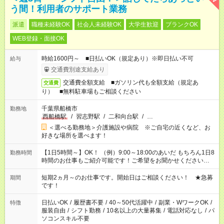
う間！利用者のサポート業務
派遣
職種未経験OK
社会人未経験OK
大学生歓迎
ブランクOK
WEB登録・面接OK
時給1600円～ ■日払いOK（規定あり）※即日払い不可
給与
交通費別途支給あり
交通費全額支給 ■ガソリン代も全額支給（規定あ
交通費
り） ■無料駐車場もご相談ください
千葉県船橋市
勤務地
西船橋駅
/
習志野駅
/
二和向台駅
/
…
＜選べる勤務地＞介護施設や病院 ※ご自宅の近くなど、お
好きな場所を選べます！
【1日5時間～】OK！ （例）9:00～18:00のあいだ もちろん1日8
勤務時間
時間のお仕事もご紹介可能です！ご希望をお聞かせください！
その他の時間帯もあなたのライフスタイルに合わせて お選びい
ただけます！ 【シフト固定もOK】★家庭の都合でお休みが必要
短期2ヵ月～のお仕事です。開始日はご相談ください！ ★急募
期間
な場合も遠慮なくご相談ください。 ※週最低15時間以上の勤務
です！
が必要です
日払いOK
/
履歴書不要
/
40～50代活躍中
/
副業・WワークOK
/
特徴
服装自由
/
シフト勤務
/
10名以上の大量募集
/
電話対応なし
/
パ
ソコンスキル不要