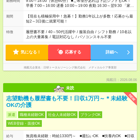
9:00～18:00（休憩60分） ■ご希望があれば下記シフトもOK！
勤務時間
早番 7:00～16:00 遅番 10:00～19:00 夜勤 16:30～翌9:30 「家族
と休みを合わせたい」 「余裕を持って夕飯の準備がしたい」
「できれば残業はしたくない」 など、ご希望を教えてください
【現在も積極採用中！急募！】勤務1年以上が多数！応募から最
期間
ね。 ※Wワーク希望の方へ 今ご覧のお仕事で希望する勤務時間
短2～3日後に就業可能！
と、もう1つのお仕事の勤務時間。 合計で週40時間を超える場
合は応募できません。
履歴書不要
/
40～50代活躍中
/
服装自由
/
シフト勤務
/
10名以
特徴
上の大量募集
/
電話対応なし
/
パソコンスキル不要
気になる！
応募する
詳細へ
掲載元企業名
日研トータルソーシング株式会社 メディカルケア事業部
掲載日：2026.08.06
未読
NEW
志望動機も履歴書も不要！日収1万円～＊未経験
OKの介護
派遣
職種未経験OK
社会人未経験OK
ブランクOK
WEB登録・面接OK
無資格未経験：時給1330円～ ■週払いOK ■扶養内OK ■日収
給与