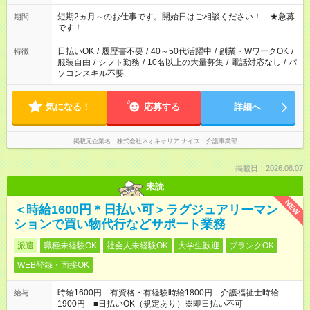
家庭の都合でお休みが必要な場合も遠慮なくご相談ください。
※週最低15時間以上の勤務が必要です
短期2ヵ月～のお仕事です。開始日はご相談ください！ ★急募
期間
です！
日払いOK
/
履歴書不要
/
40～50代活躍中
/
副業・WワークOK
/
特徴
服装自由
/
シフト勤務
/
10名以上の大量募集
/
電話対応なし
/
パ
ソコンスキル不要
気になる！
応募する
詳細へ
掲載元企業名
株式会社ネオキャリア ナイス！介護事業部
掲載日：2026.08.07
未読
NEW
＜時給1600円＊日払い可＞ラグジュアリーマン
ションで買い物代行などサポート業務
派遣
職種未経験OK
社会人未経験OK
大学生歓迎
ブランクOK
WEB登録・面接OK
時給1600円 有資格・有経験時給1800円 介護福祉士時給
給与
1900円 ■日払いOK（規定あり）※即日払い不可