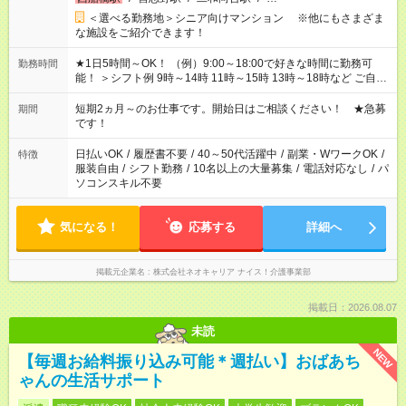
＜選べる勤務地＞シニア向けマンション ※他にもさまざま
な施設をご紹介できます！
★1日5時間～OK！ （例）9:00～18:00で好きな時間に勤務可
勤務時間
能！ ＞シフト例 9時～14時 11時～15時 13時～18時など ご自身
のご都合に合わせて勤務時間をご相談ください！ ★家庭の都合
でお休みや時間の調整が必要な場合も遠慮なくご相談くださ
短期2ヵ月～のお仕事です。開始日はご相談ください！ ★急募
期間
い。
です！
日払いOK
/
履歴書不要
/
40～50代活躍中
/
副業・WワークOK
/
特徴
服装自由
/
シフト勤務
/
10名以上の大量募集
/
電話対応なし
/
パ
ソコンスキル不要
気になる！
応募する
詳細へ
掲載元企業名
株式会社ネオキャリア ナイス！介護事業部
掲載日：2026.08.07
未読
NEW
【毎週お給料振り込み可能＊週払い】おばあち
ゃんの生活サポート