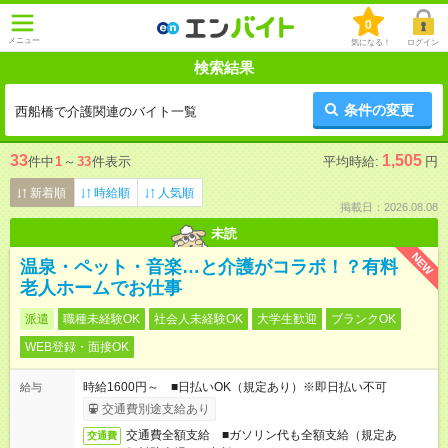
0
メニュー
気になる！
ログイン
検索結果
条件の変更
西船橋で介護関連のバイト一覧
33
1,505
件中
1
～
33
件表示
平均時給:
円
新着順
時給順
人気順
掲載日：2026.08.08
未読
NEW
温泉・ペット・音楽…と介護がコラボ！？有料
老人ホームでお仕事
派遣
職種未経験OK
社会人未経験OK
大学生歓迎
ブランクOK
WEB登録・面接OK
時給1600円～ ■日払いOK（規定あり）※即日払い不可
給与
交通費別途支給あり
交通費全額支給 ■ガソリン代も全額支給（規定あ
交通費