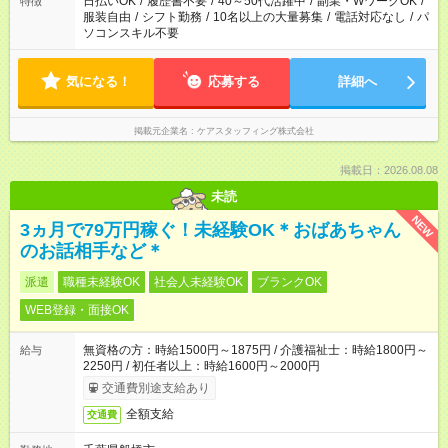
日払いOK
/
履歴書不要
/
40～50代活躍中
/
副業・WワークOK
/
特徴
服装自由
/
シフト勤務
/
10名以上の大量募集
/
電話対応なし
/
パ
ソコンスキル不要
気になる！
応募する
詳細へ
掲載元企業名
ケアスタッフィング株式会社
掲載日：2026.08.08
未読
NEW
3ヵ月で79万円稼ぐ！未経験OK＊おばあちゃん
のお話相手など＊
派遣
職種未経験OK
社会人未経験OK
ブランクOK
WEB登録・面接OK
無資格の方：時給1500円～1875円 / 介護福祉士：時給1800円～
給与
2250円 / 初任者以上：時給1600円～2000円
交通費別途支給あり
全額支給
交通費