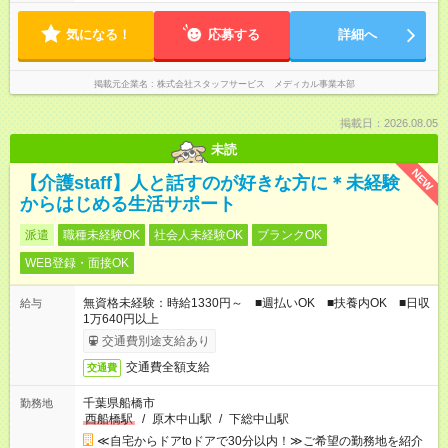
気になる！
応募する
詳細へ
掲載元企業名
株式会社スタッフサービス メディカル事業本部
掲載日：2026.08.05
未読
NEW
【介護staff】人と話すのが好きな方に＊未経験
からはじめる生活サポート
派遣
職種未経験OK
社会人未経験OK
ブランクOK
WEB登録・面接OK
無資格未経験：時給1330円～ ■週払いOK ■扶養内OK ■日収
給与
1万640円以上
交通費別途支給あり
交通費全額支給
交通費
千葉県船橋市
勤務地
西船橋駅
/
原木中山駅
/
下総中山駅
≪自宅からドアtoドアで30分以内！≫ご希望の勤務地を紹介