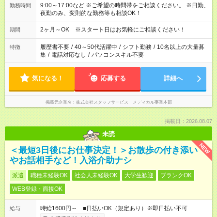
9:00～17:00など ※ご希望の時間帯をご相談ください。 ※日勤、
勤務時間
夜勤のみ、変則的な勤務等も相談OK！
2ヶ月～OK ※スタート日はお気軽にご相談ください！
期間
履歴書不要
/
40～50代活躍中
/
シフト勤務
/
10名以上の大量募
特徴
集
/
電話対応なし
/
パソコンスキル不要
気になる！
応募する
詳細へ
掲載元企業名
株式会社スタッフサービス メディカル事業本部
掲載日：2026.08.07
未読
NEW
＜最短3日後にお仕事決定！＞お散歩の付き添い
やお話相手など！入浴介助ナシ
派遣
職種未経験OK
社会人未経験OK
大学生歓迎
ブランクOK
WEB登録・面接OK
時給1600円～ ■日払いOK（規定あり）※即日払い不可
給与