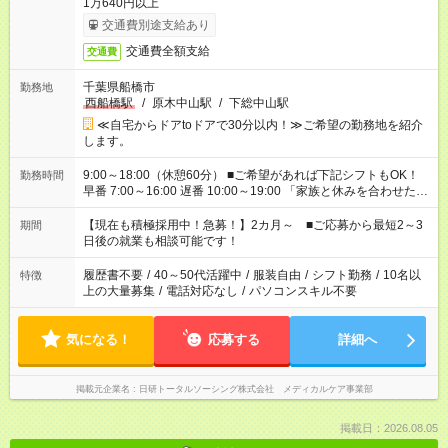
1万640円以上
交通費別途支給あり
交通費全額支給
交通費
千葉県船橋市
勤務地
西船橋駅
/
原木中山駅
/
下総中山駅
≪自宅からドアtoドアで30分以内！≫ご希望の勤務地を紹介
します。
9:00～18:00（休憩60分） ■ご希望があれば下記シフトもOK！
勤務時間
早番 7:00～16:00 遅番 10:00～19:00 「家族と休みを合わせた
い」 「余裕を持って夕飯の準備がしたい」 「できれば残業はし
たくない」 など、ご希望を教えてくださいね。 ※Wワーク希望
【現在も積極採用中！急募！】2カ月～ ■ご応募から最短2～3
期間
の方へ 今ご覧のお仕事で希望する勤務時間と、もう1つのお仕事
日後の就業も相談可能です！
の勤務時間。 合計で週40時間を超える場合は応募できません。
履歴書不要
/
40～50代活躍中
/
服装自由
/
シフト勤務
/
10名以
特徴
上の大量募集
/
電話対応なし
/
パソコンスキル不要
気になる！
応募する
詳細へ
掲載元企業名
日研トータルソーシング株式会社 メディカルケア事業部
掲載日：2026.08.05