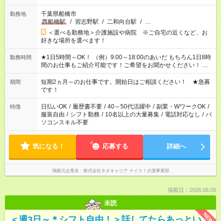
千葉県船橋市
勤務地
西船橋駅
/
習志野駅
/
二和向台駅
/
…
＜選べる勤務地＞介護施設や病院 ※ご自宅の近くなど、お
好きな場所を選べます！
★1日5時間～OK！ （例）9:00～18:00のあいだ もちろん1日8時
勤務時間
間のお仕事もご紹介可能です！ご希望をお聞かせください！ ※
週最低15時間以上の勤務が必要です
短期2ヵ月～のお仕事です。開始日はご相談ください！ ★急募
期間
です！
日払いOK
/
履歴書不要
/
40～50代活躍中
/
副業・WワークOK
/
特徴
服装自由
/
シフト勤務
/
10名以上の大量募集
/
電話対応なし
/
パ
ソコンスキル不要
気になる！
応募する
詳細へ
掲載元企業名
株式会社ネオキャリア ナイス！介護事業部
掲載日：2026.08.05
未読
NEW
＜週3日～＊シフト自由！＞話してたらあっとい