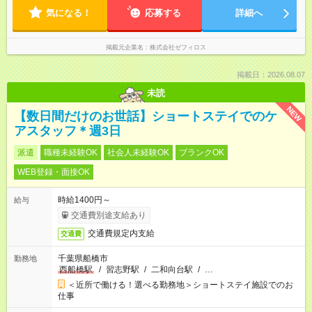
気になる！
応募する
詳細へ
掲載元企業名
株式会社ゼフィロス
掲載日：2026.08.07
未読
NEW
【数日間だけのお世話】ショートステイでのケ
アスタッフ＊週3日
派遣
職種未経験OK
社会人未経験OK
ブランクOK
WEB登録・面接OK
時給1400円～
給与
交通費別途支給あり
交通費規定内支給
交通費
千葉県船橋市
勤務地
西船橋駅
/
習志野駅
/
二和向台駅
/
…
＜近所で働ける！選べる勤務地＞ショートステイ施設でのお
仕事