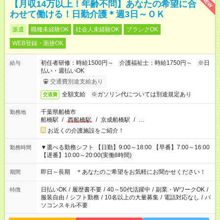
NEW
【月収14万以上！年齢不問】あなたの希望に合
わせて働ける！日勤介護＊週3日～ＯＫ
派遣
職種未経験OK
社会人未経験OK
ブランクOK
WEB登録・面接OK
初任者研修：時給1500円～ 介護福祉士：時給1750円～ ※日
給与
払い・週払いOK
交通費別途支給あり
全額支給 ※ガソリン代については別途規定あり
交通費
千葉県船橋市
勤務地
船橋駅
/
西船橋駅
/
京成船橋駅
/
…
お近くの介護施設をご紹介！
▼選べる勤務シフト 【日勤】9:00～18:00 【早番】7:00～16:00
勤務時間
【遅番】10:00～20:00(実働8時間)
即日～長期 ＊あなたのご希望をお気軽にお聞かせください！
期間
日払いOK
/
履歴書不要
/
40～50代活躍中
/
副業・WワークOK
/
特徴
服装自由
/
シフト勤務
/
10名以上の大量募集
/
電話対応なし
/
パ
ソコンスキル不要