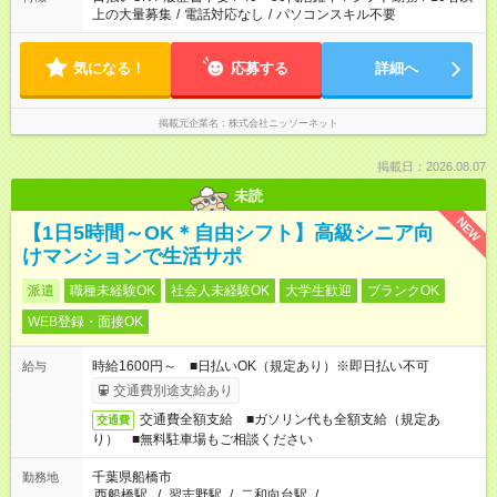
上の大量募集
/
電話対応なし
/
パソコンスキル不要
気になる！
応募する
詳細へ
掲載元企業名
株式会社ニッソーネット
掲載日：2026.08.07
未読
NEW
【1日5時間～OK＊自由シフト】高級シニア向
けマンションで生活サポ
派遣
職種未経験OK
社会人未経験OK
大学生歓迎
ブランクOK
WEB登録・面接OK
時給1600円～ ■日払いOK（規定あり）※即日払い不可
給与
交通費別途支給あり
交通費全額支給 ■ガソリン代も全額支給（規定あ
交通費
り） ■無料駐車場もご相談ください
千葉県船橋市
勤務地
西船橋駅
/
習志野駅
/
二和向台駅
/
…