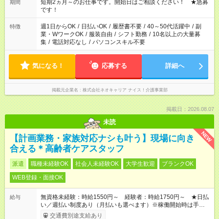
い」など ご希望にあったお仕事をご案内いたします。 ※未経験
短期2ヵ月～のお仕事です。開始日はご相談ください！ ★急募
期間
の方の場合は1～2ヶ月間は日中での仕事を経験いただき、 お
です！
仕事に慣れてからの夜勤になります。 ★家庭の都合でお休みが
必要な場合も遠慮なくご相談ください。
週1日からOK
/
日払いOK
/
履歴書不要
/
40～50代活躍中
/
副
特徴
業・WワークOK
/
服装自由
/
シフト勤務
/
10名以上の大量募
集
/
電話対応なし
/
パソコンスキル不要
気になる！
応募する
詳細へ
掲載元企業名
株式会社ネオキャリア ナイス！介護事業部
掲載日：2026.08.07
未読
NEW
【計画業務・家族対応ナシも叶う】現場に向き
合える＊高齢者ケアスタッフ
派遣
職種未経験OK
社会人未経験OK
大学生歓迎
ブランクOK
WEB登録・面接OK
無資格未経験：時給1550円～ 経験者：時給1750円～ ★日払
給与
い／週払い制度あり（月払いも選べます）※稼働開始時は手続き
完了次第のお支払いとなります。
交通費別途支給あり