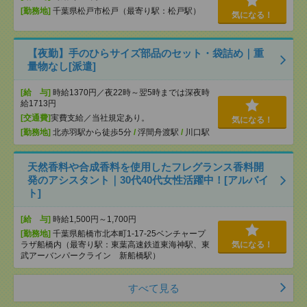
[勤務地]
千葉県松戸市松戸（最寄り駅：松戸駅）
気になる！
【夜勤】手のひらサイズ部品のセット・袋詰め｜重
量物なし[派遣]
[給 与]
時給1370円／夜22時～翌5時までは深夜時
給1713円
[交通費]
実費支給／当社規定あり。
気になる！
[勤務地]
北赤羽駅から徒歩5分
/
浮間舟渡駅
/
川口駅
天然香料や合成香料を使用したフレグランス香料開
発のアシスタント｜30代40代女性活躍中！[アルバイ
ト]
[給 与]
時給1,500円～1,700円
[勤務地]
千葉県船橋市北本町1-17-25ベンチャープ
ラザ船橋内（最寄り駅：東葉高速鉄道東海神駅、東
気になる！
武アーバンパークライン 新船橋駅）
すべて見る