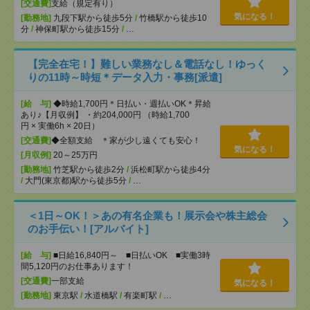
[交通費]
支給（規定有り）
気になる！
[勤務地]
九段下駅から徒歩5分
/
竹橋駅から徒歩10
分
/
神保町駅から徒歩15分
/
…
【完全在宅！】難しい業務なし＆電話なし！ゆっく
りの11時～時短＊データ入力・事務[派遣]
[給 与]
◆時給1,700円＊日払い・週払いOK＊昇給
あり♪【月収例】 ・約204,000円 （時給1,700
円 × 実働6h × 20日）
[交通費]
◆全額支給 ＊家が少し遠くても安心！
気になる！
[月収例]
20～25万円
[勤務地]
竹芝駅から徒歩2分
/
浜松町駅から徒歩4分
/
大門(東京都)駅から徒歩5分
/
…
＜1日～OK！＞あの有名企業も！展示会や株主総会
のお手伝い！[アルバイト]
[給 与]
■日給16,840円～ ■日払いOK ■実働3時
間5,120円のお仕事あります！
[交通費]
一部支給
気になる！
[勤務地]
東京駅
/
水道橋駅
/
有楽町駅
/
…