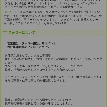
講など【その他】◆リゾート・レジャー・スパ・ショッピング・グルメ・エ
ステなど各施設を特別割引価格にて利用できる優待サービス
有資格者によるキャリアカウンセリングを無料でご提供してい
ポイント！
ます。 またご登録いただいた方を対象に「英語スピーキングチェック会」や
「英語で習うフラワーアレンジメント」、「ときめき片づけ体験セミナー」
等、楽しくて役に立つセミナーも開催しています。
フォローについて
営業担当・フォロー担当よりコメント
お仕事開始後のフォローについて
お仕事が決まって、いざお仕事開始！！
新しい出会いに期待もしつつ、はじめての職場は、戸惑うこともあるかと思
います。
マンパワーグループのスタッフとして働くメリットの１つに、
弊社の担当があなたをフォローするという点があります。
マンパワースタッフさんとしてのご就業にあたっては、弊社担当がいつもあ
なたの職場・仕事に関しての相談役になります。
就業先（派遣先）もあなたも両者を担当しますので、
就業先の環境も理解している強い味方になれますよ。