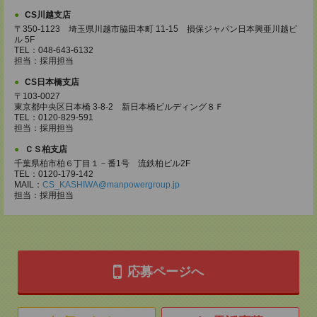
CS川越支店
〒350-1123 埼玉県川越市脇田本町 11-15 損保ジャパン日本興亜川越ビ
ル 5F
TEL：048-643-6132
担当：採用担当
CS日本橋支店
〒103-0027
東京都中央区日本橋 3-8-2 新日本橋ビルディング８Ｆ
TEL：0120-829-591
担当：採用担当
ＣＳ柏支店
千葉県柏市柏６丁目１－番1号 流鉄柏ビル2F
TEL：0120-179-142
MAIL：
CS_KASHIWA@manpowergroup.jp
担当：採用担当
応募ページへ