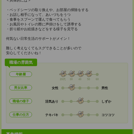
＜具体的には＞
・ベッドシーツの取り換えや、お部屋の掃除をする
・お話し相手になって、あいづちをうつ
・食事をスプーンで運んで食べてもらう
・お風呂やトイレの際に声掛けをして誘導する
・折り紙やお絵描きなどをする様子を見守る
何気ない日常生活のサポートがメイン！
難しく考えなくてもスグできることが多いので
安心してくださいね！
職場の雰囲気
年齢層
20代
30
40
50
60
男女比率
女性
男性
職場の様子
活気あり
しずか
仕事の仕方
テキパキ
コツコツ