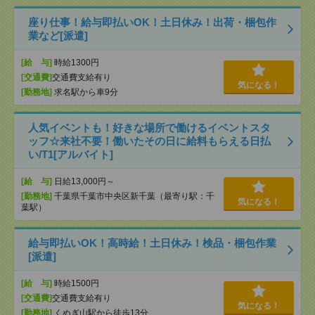
座り仕事！給与即払いOK！土日休み！出荷・梱包作
業など[派遣]
[給 与]
時給1300円
[交通費]
交通費支給有り
気になる！
[勤務地]
求名駅から車9分
人気イベントも！好きな場所で働けるイベントスタ
ッフ☆来社不要！働いたその日に給料もらえる日払
い/T1[アルバイト]
[給 与]
日給13,000円～
[勤務地]
千葉県千葉市中央区新千葉（最寄り駅：千
気になる！
葉駅）
給与即払いOK！高時給！土日休み！検品・梱包作業
[派遣]
[給 与]
時給1500円
[交通費]
交通費支給有り
気になる！
[勤務地]
くぬぎ山駅から徒歩13分