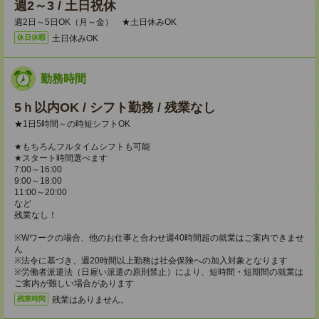
週2～3 / 土日祝休
週2日～5日OK（月～金） ★土日休みOK
土日休みOK
休日休暇
勤務時間
5ｈ以内OK / シフト勤務 / 残業なし
★1日5時間～の時短シフトOK
★もちろんフルタイムシフトも可能
★スタート時間選べます
7:00～16:00
9:00～18:00
11:00～20:00
など
残業なし！
※Wワークの場合、他のお仕事と合わせ週40時間超の就業はご案内できませ
ん
※法令に基づき、週20時間以上勤務は社会保険への加入対象となります
※労働者派遣法（日雇い派遣の原則禁止）により、短時間・短期間の就業は
ご案内が難しい場合があります
残業はありません。
残業時間