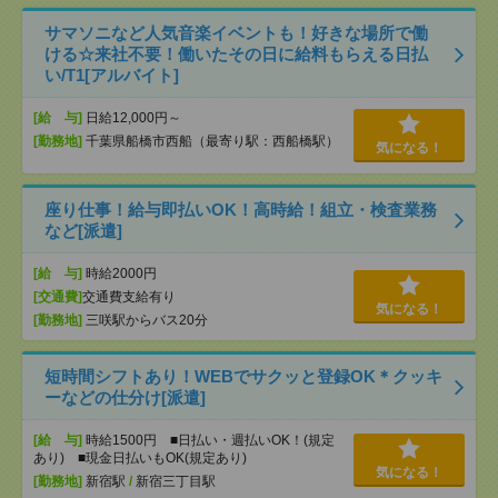
サマソニなど人気音楽イベントも！好きな場所で働
ける☆来社不要！働いたその日に給料もらえる日払
い/T1[アルバイト]
[給 与]
日給12,000円～
[勤務地]
千葉県船橋市西船（最寄り駅：西船橋駅）
気になる！
座り仕事！給与即払いOK！高時給！組立・検査業務
など[派遣]
[給 与]
時給2000円
[交通費]
交通費支給有り
気になる！
[勤務地]
三咲駅からバス20分
短時間シフトあり！WEBでサクッと登録OK＊クッキ
ーなどの仕分け[派遣]
[給 与]
時給1500円 ■日払い・週払いOK！(規定
あり) ■現金日払いもOK(規定あり)
気になる！
[勤務地]
新宿駅
/
新宿三丁目駅