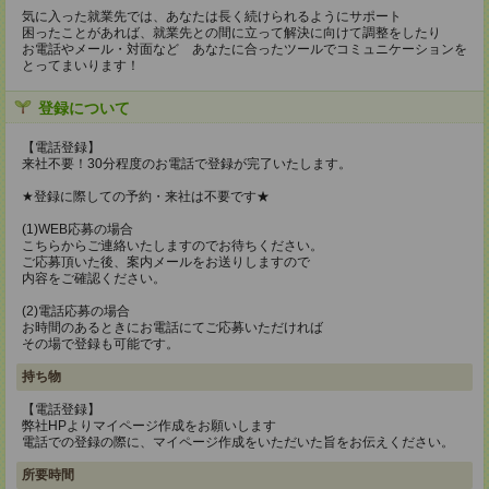
気に入った就業先では、あなたは長く続けられるようにサポート
困ったことがあれば、就業先との間に立って解決に向けて調整をしたり
お電話やメール・対面など あなたに合ったツールでコミュニケーションを
とってまいります！
登録について
【電話登録】
来社不要！30分程度のお電話で登録が完了いたします。
★登録に際しての予約・来社は不要です★
(1)WEB応募の場合
こちらからご連絡いたしますのでお待ちください。
ご応募頂いた後、案内メールをお送りしますので
内容をご確認ください。
(2)電話応募の場合
お時間のあるときにお電話にてご応募いただければ
その場で登録も可能です。
持ち物
【電話登録】
弊社HPよりマイページ作成をお願いします
電話での登録の際に、マイページ作成をいただいた旨をお伝えください。
所要時間