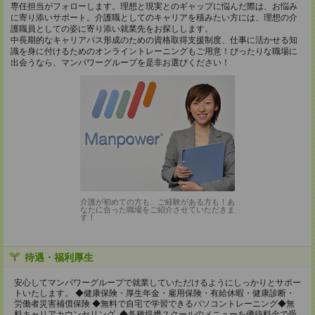
専任担当がフォローします。理想と現実とのギャップに悩んだ際は、お悩み
に寄り添いサポート。介護職としてのキャリアを積みたい方には、理想の介
護職員としての姿に寄り添い就業先をお探しします。
中長期的なキャリアパス形成のための資格取得支援制度、仕事に活かせる知
識を身に付けるためのオンライントレーニングもご用意！ぴったりな職場に
出会うなら、マンパワーグループを是非お選びください！
介護が初めての方も、ご経験がある方も！あ
なたに合った職場をご紹介させていただきま
す！
待遇・福利厚生
安心してマンパワーグループで就業していただけるようにしっかりとサポー
トいたします。 ◆健康保険・厚生年金・雇用保険・有給休暇・健康診断・
労働者災害補償保険 ◆無料で自宅で学習できるパソコントレーニング◆無
料キャリアカウンセリング ◆各種提携スクールのメニューを優待料金で受