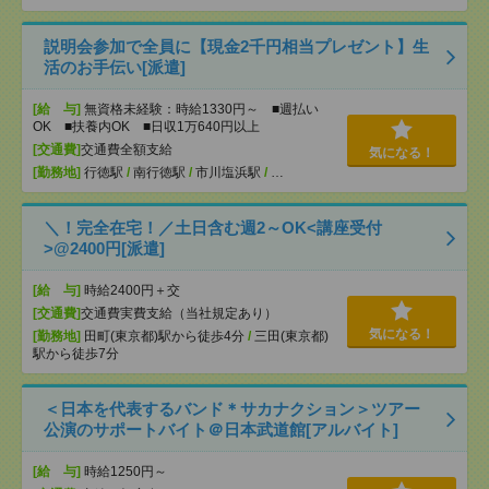
説明会参加で全員に【現金2千円相当プレゼント】生
活のお手伝い[派遣]
[給 与]
無資格未経験：時給1330円～ ■週払い
OK ■扶養内OK ■日収1万640円以上
[交通費]
交通費全額支給
気になる！
[勤務地]
行徳駅
/
南行徳駅
/
市川塩浜駅
/
…
＼！完全在宅！／土日含む週2～OK<講座受付
>@2400円[派遣]
[給 与]
時給2400円＋交
[交通費]
交通費実費支給（当社規定あり）
気になる！
[勤務地]
田町(東京都)駅から徒歩4分
/
三田(東京都)
駅から徒歩7分
＜日本を代表するバンド＊サカナクション＞ツアー
公演のサポートバイト＠日本武道館[アルバイト]
[給 与]
時給1250円～