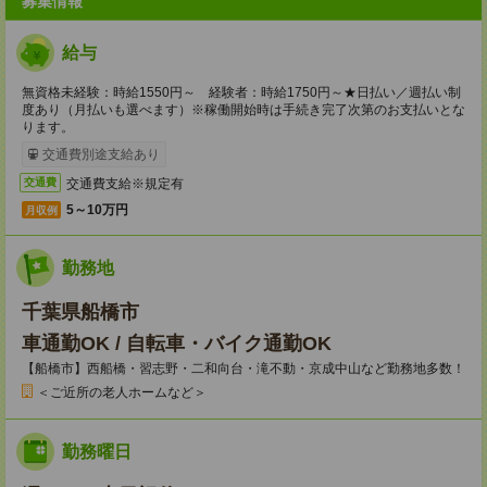
募集情報
給与
無資格未経験：時給1550円～ 経験者：時給1750円～★日払い／週払い制
度あり（月払いも選べます）※稼働開始時は手続き完了次第のお支払いとな
ります。
交通費別途支給あり
交通費支給※規定有
交通費
5～10万円
月収例
勤務地
千葉県船橋市
車通勤OK / 自転車・バイク通勤OK
【船橋市】西船橋・習志野・二和向台・滝不動・京成中山など勤務地多数！
＜ご近所の老人ホームなど＞
勤務曜日