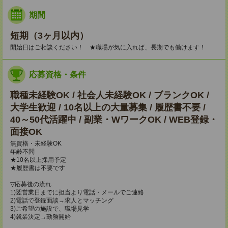
期間
短期（3ヶ月以内）
開始日はご相談ください！ ★職場が気に入れば、長期でも働けます！
応募資格・条件
職種未経験OK / 社会人未経験OK / ブランクOK /
大学生歓迎 / 10名以上の大量募集 / 履歴書不要 /
40～50代活躍中 / 副業・WワークOK / WEB登録・
面接OK
無資格・未経験OK
年齢不問
★10名以上採用予定
★履歴書は不要です
▽応募後の流れ
1)翌営業日までに担当より電話・メールでご連絡
2)電話で登録面談→求人とマッチング
3)ご希望の施設で、職場見学
4)就業決定→勤務開始