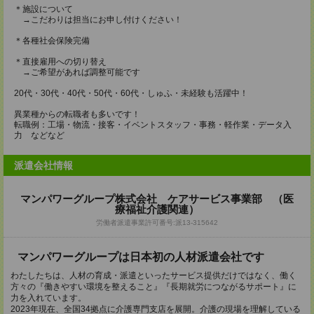
＊施設について
→こだわりは担当にお申し付けください！
＊各種社会保険完備
＊直接雇用への切り替え
→ご希望があれば調整可能です
20代・30代・40代・50代・60代・しゅふ・未経験も活躍中！
異業種からの転職者も多いです！
転職例：工場・物流・接客・イベントスタッフ・事務・軽作業・データ入
力 などなど
派遣会社情報
マンパワーグループ株式会社 ケアサービス事業部 （医
療福祉介護関連）
労働者派遣事業許可番号:派13-315642
マンパワーグループは日本初の人材派遣会社です
わたしたちは、人材の育成・派遣といったサービス提供だけではなく、働く
方々の『働きやすい環境を整えること』『長期就労につながるサポート』に
力を入れています。
2023年現在、全国34拠点に介護専門支店を展開。介護の現場を理解している