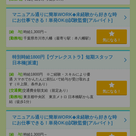
マニュアル通りに簡単WORK◆未経験から好きな時
にお仕事できる！単発OK◎試験監督[アルバイト]
[給 与]
時給1,300円～
[勤務地]
千葉県市川市八幡（最寄り駅：本八幡駅）
気になる！
特別時給1800円【ヴァレクストラ】短期スタッフ
日本橋[派遣]
[給 与]
時給1800円 ※ご経験・スキルにより優
遇 スマホでかんたんに前払いで給与が受け取れま
す（※上限、条件あり）
[交通費]
交通費全額支給（規定あり）
気になる！
[勤務地]
東京都中央区 東京メトロ 日本橋駅から直
結（徒歩1分）
マニュアル通りに簡単WORK◆未経験から好きな時
にお仕事できる！単発OK◎試験監督[アルバイト]
[給 与]
時給1,300円～