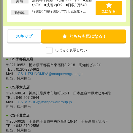
給与
〒330-0854 埼玉県さいたま市大宮区桜木町 1-10-16 シーノ大宮ノース
いOK ■扶養内OK ■日収1万640円
ウイング 9階
以上
行徳駅 / 南行徳駅 / 市川塩浜駅 / …
気になる!
勤務地
TEL：0120-769-355
MAIL：
CS_OMIYA@manpowergroup.jp
担当：採用担当
CS高崎支店
スキップ
どちらも気になる！
〒370-0831 群馬県高崎市あら町167 高崎第一生命ビルディング11Ｆ
TEL：027-320-6558
MAIL：
CS_TAKASAKI@manpowergroup.jp
しばらく表示しない
担当：採用担当
CS宇都宮支店
〒321-0953 栃木県宇都宮市東宿郷3-2-18 高知穂ビル2Ｆ
TEL：0120-923-962
MAIL：
CS_UTSUNOMIYA@manpowergroup.jp
担当：採用担当
CS厚木支店
〒243-0014 神奈川県厚木市旭町1-2-1 日本生命本厚木ビル4階
TEL：046-207-2644
MAIL：
CS_ATSUGI@manpowergroup.jp
担当：採用担当
CS千葉支店
〒260-0028 千葉県千葉市中央区新町18-14 千葉新町ビル 8F
TEL：043-370-2556
担当：採用担当