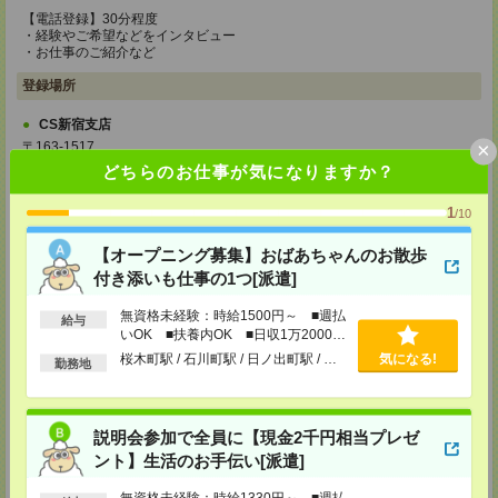
【電話登録】30分程度
・経験やご希望などをインタビュー
・お仕事のご紹介など
登録場所
CS新宿支店
×
〒163-1517
東京都新宿区西新宿 1-6-1 新宿エルタワー 17F
どちらのお仕事が気になりますか？
TEL：0120-659-458
MAIL：
CS_SHINJUKU@manpowergroup.jp
1
担当：採用担当
/10
CS立川支店
【オープニング募集】おばあちゃんのお散歩
〒190-0012
付き添いも仕事の1つ[派遣]
東京都立川市曙町2-34-7 ファーレイーストビル 8F
TEL：0120-659-460
無資格未経験：時給1500円～ ■週払
MAIL：
CS_TACHIKAWA@manpowergroup.jp
給与
いOK ■扶養内OK ■日収1万2000円
担当：採用担当
以上
桜木町駅 / 石川町駅 / 日ノ出町駅 / …
気になる!
勤務地
CS横浜支店
〒220-8136
神奈川県横浜市西区みなとみらい 2-2-1 横浜ランドマークタワー36F
TEL：0120-659-459
説明会参加で全員に【現金2千円相当プレゼ
MAIL：
CS_YOKOHAMA@manpowergroup.jp
担当：採用担当
ント】生活のお手伝い[派遣]
CS大宮支店
無資格未経験：時給1330円～ ■週払