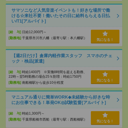
サマソニなど人気音楽イベントも！好きな場所で働
ける☆来社不要！働いたその日に給料もらえる日払
い/T1[アルバイト]
[給 与]
日給12,000円～
[勤務地]
千葉県市川市八幡（最寄り駅：本八幡駅）
気になる！
【週2日だけ】倉庫内軽作業スタッフ スマホのチェ
ック・検品[派遣]
[給 与]
時給1400円 ※実働8時間を超える勤務、
22時～翌5時勤務の場合25％割増：時給1750円
気になる！
[勤務地]
南船橋駅から徒歩10分程度
マニュアル通りに簡単WORK◆未経験から好きな時
にお仕事できる！単発OK◎試験監督[アルバイト]
[給 与]
時給1,300円～
[勤務地]
千葉県船橋市西船（最寄り駅：西船橋駅）
気になる！