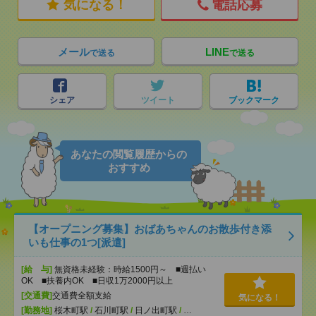
気になる！
電話応募
メール
LINE
で送る
で送る
シェア
ツイート
ブックマーク
あなたの閲覧履歴からの
おすすめ
【オープニング募集】おばあちゃんのお散歩付き添
いも仕事の1つ[派遣]
[給 与]
無資格未経験：時給1500円～ ■週払い
OK ■扶養内OK ■日収1万2000円以上
[交通費]
交通費全額支給
気になる！
[勤務地]
桜木町駅
/
石川町駅
/
日ノ出町駅
/
…