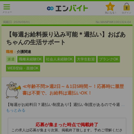
0
メニュー
気になる！
ログイン
掲載日 :2026
/
08
/
01
No.MANPWK1001324-04
【毎週お給料振り込み可能＊週払い】おばあ
ちゃんの生活サポート
職種：
介護関連
派遣
職種未経験OK
社会人未経験OK
大学生歓迎
ブランクOK
WEB登録・面接OK
≪年齢不問≫週2日～＆1日5時間～！応募時に履歴
書は不要で、お給料は週払いOK！
【毎週がお給料日？週払い制度あり!】週払い制度があるので今週
...
もっとみる
応募が集まった時点で掲載終了
この求人は応募が集まり次第、掲載終了致します。予めご理解くださ