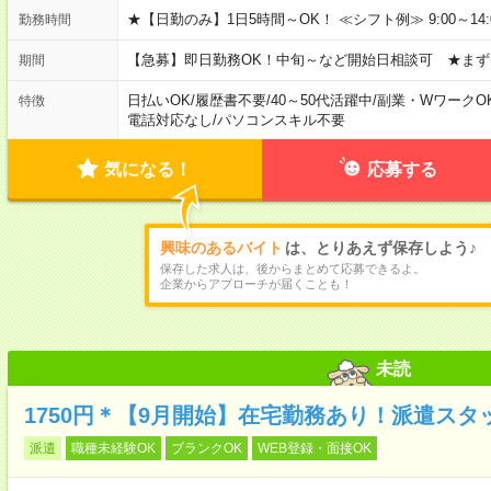
★【日勤のみ】1日5時間～OK！ ≪シフト例≫ 9:00～14:00 10
勤務時間
【急募】即日勤務OK！中旬～など開始日相談可 ★まず
期間
日払いOK
/
履歴書不要
/
40～50代活躍中
/
副業・WワークO
特徴
電話対応なし
/
パソコンスキル不要
気になる！
応募する
興味のあるバイト
は、とりあえず保存しよう♪
保存した求人は、後からまとめて応募できるよ。
企業からアプローチが届くことも！
未読
1750円＊【9月開始】在宅勤務あり！派遣ス
派遣
職種未経験OK
ブランクOK
WEB登録・面接OK