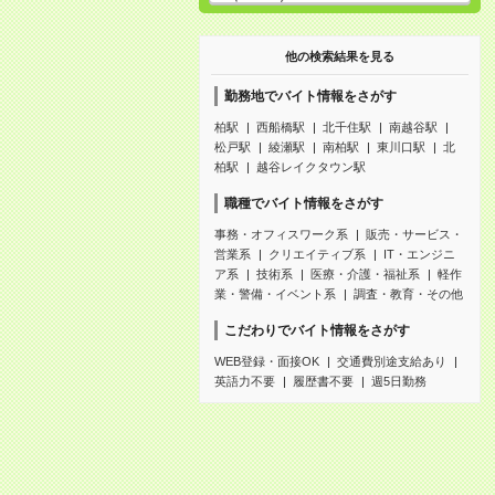
他の検索結果を見る
勤務地でバイト情報をさがす
柏駅
西船橋駅
北千住駅
南越谷駅
松戸駅
綾瀬駅
南柏駅
東川口駅
北
柏駅
越谷レイクタウン駅
職種でバイト情報をさがす
事務・オフィスワーク系
販売・サービス・
営業系
クリエイティブ系
IT・エンジニ
ア系
技術系
医療・介護・福祉系
軽作
業・警備・イベント系
調査・教育・その他
こだわりでバイト情報をさがす
WEB登録・面接OK
交通費別途支給あり
英語力不要
履歴書不要
週5日勤務