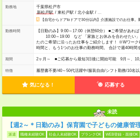
千葉県松戸市
勤務地
新松戸駅
/
東松戸駅
/
北小金駅
/
…
【自宅からドアtoドアで30分以内】介護施設でのお仕事。
【日勤のみ】9:00～17:00（休憩60分） ■ご希望があれば
勤務時間
10:00～19:00 など 「家族とお休みを合わせたい
たのご希望に沿ったお仕事をご紹介します！ ※Wワーク
時間と、もう1つのお仕事の勤務時間。 合計で週40時
2ヶ月～ ■ご応募から最短3日後に開始可能 9月～、10
期間
履歴書不要
/
40～50代活躍中
/
服装自由
/
シフト勤務
/
10名
特徴
気になる！
応募する
未読
【週2～＊日勤のみ】保育園で子どもの健康管
派遣
職種未経験OK
社会人未経験OK
ブランクOK
WEB登録・面接OK