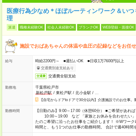
医療行為少なめ＊ほぼルーティンワーク＆いつ
理
派遣
職種未経験OK
社会人未経験OK
ブランクOK
WEB登録・面接OK
施設でおばあちゃんの体温や血圧の記録などをお任
時給2200円～ ■週払いOK ■日収1万7600円以上
給与
交通費別途支給あり
交通費全額支給
交通費
千葉県松戸市
勤務地
新松戸駅
/
東松戸駅
/
北小金駅
/
…
【自宅からドアtoドアで30分以内】介護施設でのお仕事。
【日勤のみ】9:00～17:00（休憩60分） ■ご希望があれば
勤務時間
10:00～19:00 など 「家族とお休みを合わせたい
たのご希望に沿ったお仕事をご紹介します！ ※Wワーク
時間と、もう1つのお仕事の勤務時間。 合計で週40時