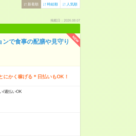
新着順
時給順
人気順
掲載日：2026.08.07
NEW
ションで食事の配膳や見守り
とにかく稼げる＊日払いもOK！
い/週払いOK