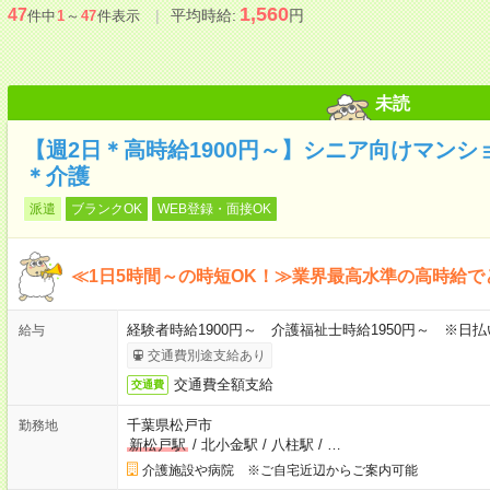
1,560
47
平均時給:
円
件中
1
～
47
件表示
未読
【週2日＊高時給1900円～】シニア向けマン
＊介護
派遣
ブランクOK
WEB登録・面接OK
≪1日5時間～の時短OK！≫業界最高水準の高時給で
経験者時給1900円～ 介護福祉士時給1950円～ ※日払
給与
交通費別途支給あり
交通費全額支給
交通費
千葉県松戸市
勤務地
新松戸駅
/
北小金駅
/
八柱駅
/
…
介護施設や病院 ※ご自宅近辺からご案内可能