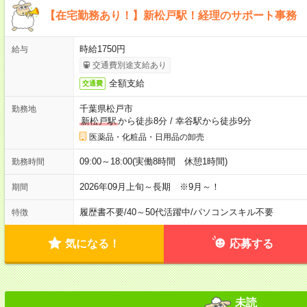
【在宅勤務あり！】新松戸駅！経理のサポート事務
時給1750円
給与
交通費別途支給あり
全額支給
交通費
千葉県松戸市
勤務地
新松戸駅
から徒歩8分
/
幸谷駅から徒歩9分
医薬品・化粧品・日用品の卸売
09:00～18:00(実働8時間 休憩1時間)
勤務時間
2026年09月上旬～長期 ※9月～！
期間
履歴書不要
/
40～50代活躍中
/
パソコンスキル不要
特徴
気になる！
応募する
未読