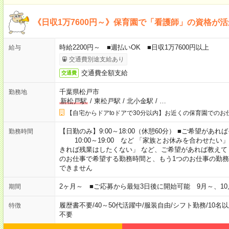
《日収1万7600円～》保育園で「看護師」の資格が
時給2200円～ ■週払いOK ■日収1万7600円以上
給与
交通費別途支給あり
交通費全額支給
交通費
千葉県松戸市
勤務地
新松戸駅
/
東松戸駅
/
北小金駅
/
…
【自宅からドアtoドアで30分以内】お近くの保育園でのお
【日勤のみ】9:00～18:00（休憩60分） ■ご希望があれば
勤務時間
10:00～19:00 など 「家族とお休みを合わせたい
きれば残業はしたくない」 など、ご希望があれば教えて
のお仕事で希望する勤務時間と、もう1つのお仕事の勤務
できません
2ヶ月～ ■ご応募から最短3日後に開始可能 9月～、10
期間
履歴書不要
/
40～50代活躍中
/
服装自由
/
シフト勤務
/
10名
特徴
不要