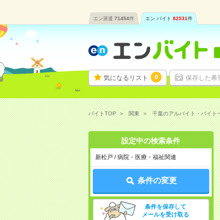
エン派遣
71454
件
エン バイト
82531
件
0
気になるリスト
保存した希
バイトTOP
関東
千葉のアルバイト・バイト
設定中の検索条件
新松戸 / 病院・医療・福祉関連
条件の変更
条件を保存して
メールを受け取る