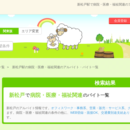
新松戸駅で病院・医療・福祉関連の
会員登録
エリア変更
関東版
望条件
一覧
新松戸駅の病院・医療・福祉関連のアルバイト・バイト一覧
検索結果
新松戸
病院・医療・福祉関連
で
のバイト一覧
新松戸のアルバイト情報です。
オフィスワーク・事務系
、
営業・販売・サービス系
、
ます。病院・医療・福祉関連の条件の他に、
WEB登録・面接OK
、
交通費別途支給あり
す。