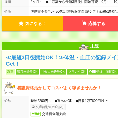
2ヶ月～ ■ご応募から最短3日後に開始可能 9月～、10
期間
履歴書不要
/
40～50代活躍中
/
服装自由
/
シフト勤務
/
10名
特徴
気になる！
応募する
未読
≪最短3日後開始OK！≫体温・血圧の記録メ
Get！
派遣
職種未経験OK
社会人未経験OK
ブランクOK
WEB登録・面接OK
看護資格活かしてコスパよく稼ぎませんか！
時給2200円～ ■週払いOK ■日収1万7600円以上
給与
交通費別途支給あり
交通費全額支給
交通費