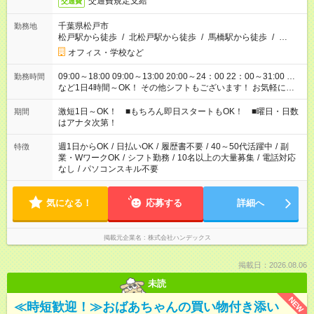
交通費規定支給
交通費
千葉県松戸市
勤務地
松戸駅から徒歩
/
北松戸駅から徒歩
/
馬橋駅から徒歩
/
…
オフィス・学校など
09:00～18:00 09:00～13:00 20:00～24：00 22：00～31:00 …
勤務時間
など1日4時間～OK！ その他シフトもございます！ お気軽にご
相談ください！
激短1日～OK！ ■もちろん即日スタートもOK！ ■曜日・日数
期間
はアナタ次第！
週1日からOK
/
日払いOK
/
履歴書不要
/
40～50代活躍中
/
副
特徴
業・WワークOK
/
シフト勤務
/
10名以上の大量募集
/
電話対応
なし
/
パソコンスキル不要
気になる！
応募する
詳細へ
掲載元企業名
株式会社ハンデックス
掲載日：2026.08.06
未読
NEW
≪時短歓迎！≫おばあちゃんの買い物付き添い