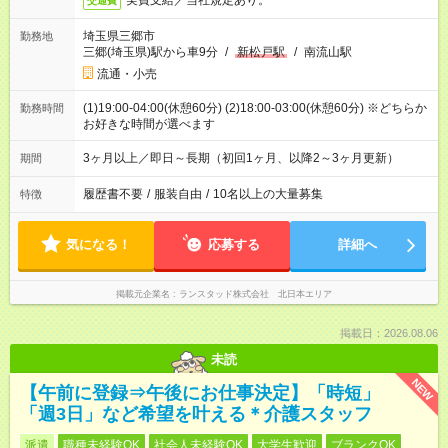
実費支給／当社規定あり。
交通費
埼玉県三郷市
勤務地
三郷(埼玉県)駅から車9分
/
新松戸駅
/
南流山駅
流通・小売
(1)19:00-04:00(休憩60分) (2)18:00-03:00(休憩60分) ※どちらか
勤務時間
お好きな時間が選べます
3ヶ月以上／即日～長期（初回1ヶ月、以降2～3ヶ月更新）
期間
履歴書不要
/
服装自由
/
10名以上の大量募集
特徴
気になる！
応募する
詳細へ
掲載元企業名
ランスタッド株式会社 北日本エリア
掲載日：2026.08.06
未読
NEW
【午前に登録⇒午後にお仕事決定】「時短」
「週3日」など希望を叶える＊介護スタッフ
派遣
職種未経験OK
社会人未経験OK
大学生歓迎
ブランクOK