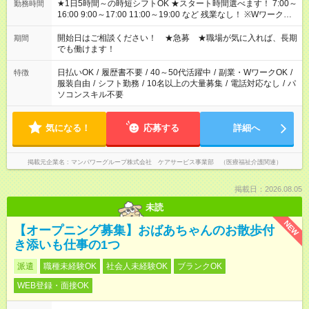
★1日5時間～の時短シフトOK ★スタート時間選べます！ 7:00～
勤務時間
16:00 9:00～17:00 11:00～19:00 など 残業なし！ ※Wワークの
場合、他のお仕事と合わせ週40時間超の就業はご案内できませ
ん ※法令に基づき、週20時間以上勤務は社会保険への加入対象
開始日はご相談ください！ ★急募 ★職場が気に入れば、長期
期間
となります ※労働者派遣法（日雇い派遣の原則禁止）により、
でも働けます！
短時間・短期間の就業はご案内が難しい場合があります
日払いOK
/
履歴書不要
/
40～50代活躍中
/
副業・WワークOK
/
特徴
服装自由
/
シフト勤務
/
10名以上の大量募集
/
電話対応なし
/
パ
ソコンスキル不要
気になる！
応募する
詳細へ
掲載元企業名
マンパワーグループ株式会社 ケアサービス事業部 （医療福祉介護関連）
掲載日：2026.08.05
未読
NEW
【オープニング募集】おばあちゃんのお散歩付
き添いも仕事の1つ
派遣
職種未経験OK
社会人未経験OK
ブランクOK
WEB登録・面接OK