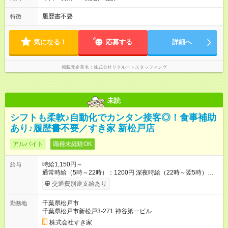
履歴書不要
特徴
気になる！
応募する
詳細へ
掲載元企業名
株式会社リクルートスタッフィング
未読
シフトも柔軟♪自動化でカンタン接客◎！食事補助
あり♪履歴書不要／すき家 新松戸店
アルバイト
職種未経験OK
時給1,150円～
給与
通常時給（5時～22時）：1200円 深夜時給（22時～翌5時）：
1500円 高校生時給：1150円 【特別手当】早朝手当（5：00-9：
交通費別途支給あり
00）時給+150円 【試用期間】試用期間あり 試用期間の長さ：1
ヶ月 雇用形態、給与は本採用時と同じです。 試用期間の実態は
千葉県松戸市
勤務地
30日（※条件変更なし）ですが、切り上げで一ヶ月とさせてい
千葉県松戸市新松戸3-271 神谷第一ビル
ただきます。 研修制度あり：15時間(研修中も同時給）
株式会社すき家