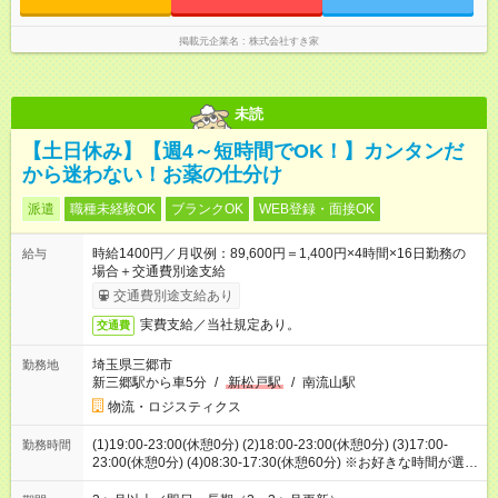
掲載元企業名
株式会社すき家
未読
【土日休み】【週4～短時間でOK！】カンタンだ
から迷わない！お薬の仕分け
派遣
職種未経験OK
ブランクOK
WEB登録・面接OK
時給1400円／月収例：89,600円＝1,400円×4時間×16日勤務の
給与
場合＋交通費別途支給
交通費別途支給あり
実費支給／当社規定あり。
交通費
埼玉県三郷市
勤務地
新三郷駅から車5分
/
新松戸駅
/
南流山駅
物流・ロジスティクス
(1)19:00-23:00(休憩0分) (2)18:00-23:00(休憩0分) (3)17:00-
勤務時間
23:00(休憩0分) (4)08:30-17:30(休憩60分) ※お好きな時間が選べ
ます！日曜日に出勤する方は就業時間４です