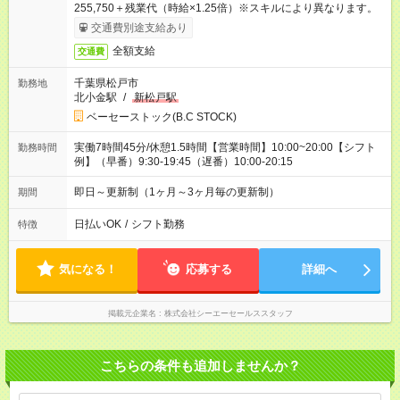
255,750＋残業代（時給×1.25倍）※スキルにより異なります。
交通費別途支給あり
全額支給
交通費
千葉県松戸市
勤務地
北小金駅
/
新松戸駅
ベーセーストック(B.C STOCK)
実働7時間45分/休憩1.5時間【営業時間】10:00~20:00【シフト
勤務時間
例】（早番）9:30-19:45（遅番）10:00-20:15
即日～更新制（1ヶ月～3ヶ月毎の更新制）
期間
日払いOK
/
シフト勤務
特徴
気になる！
応募する
詳細へ
掲載元企業名
株式会社シーエーセールススタッフ
こちらの条件も追加しませんか？