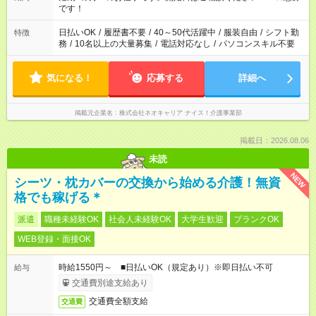
です！
日払いOK
/
履歴書不要
/
40～50代活躍中
/
服装自由
/
シフト勤
特徴
務
/
10名以上の大量募集
/
電話対応なし
/
パソコンスキル不要
気になる！
応募する
詳細へ
掲載元企業名
株式会社ネオキャリア ナイス！介護事業部
掲載日：2026.08.06
未読
NEW
シーツ・枕カバーの交換から始める介護！無資
格でも稼げる＊
派遣
職種未経験OK
社会人未経験OK
大学生歓迎
ブランクOK
WEB登録・面接OK
時給1550円～ ■日払いOK（規定あり）※即日払い不可
給与
交通費別途支給あり
交通費全額支給
交通費