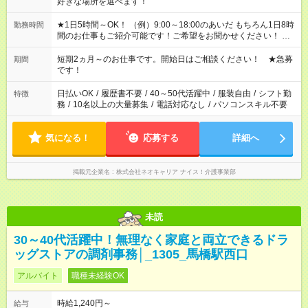
好きな場所を選べます！
★1日5時間～OK！ （例）9:00～18:00のあいだ もちろん1日8時
勤務時間
間のお仕事もご紹介可能です！ご希望をお聞かせください！ ★
家庭の都合でお休みが必要な場合も遠慮なくご相談ください。
※週最低15時間以上の勤務が必要です
短期2ヵ月～のお仕事です。開始日はご相談ください！ ★急募
期間
です！
日払いOK
/
履歴書不要
/
40～50代活躍中
/
服装自由
/
シフト勤
特徴
務
/
10名以上の大量募集
/
電話対応なし
/
パソコンスキル不要
気になる！
応募する
詳細へ
掲載元企業名
株式会社ネオキャリア ナイス！介護事業部
未読
30～40代活躍中！無理なく家庭と両立できるドラ
ッグストアの調剤事務│_1305_馬橋駅西口
アルバイト
職種未経験OK
時給1,240円～
給与