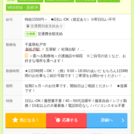
WEB登録・面接OK
時給1550円～ ■日払いOK（規定あり）※即日払い不可
給与
交通費別途支給あり
交通費全額支給
交通費
千葉県松戸市
勤務地
新松戸駅
/
五香駅
/
松飛台駅
/
…
＜選べる勤務地＞介護施設や病院 ※ご自宅の近くなど、お
好きな場所を選べます！
★1日5時間～OK！ （例）9:00～18:00のあいだ もちろん1日8時
勤務時間
間のお仕事もご紹介可能です！ご希望をお聞かせください！ ※
週最低15時間以上の勤務が必要です
短期2ヵ月～のお仕事です。開始日はご相談ください！ ★急募
期間
です！
日払いOK
/
履歴書不要
/
40～50代活躍中
/
服装自由
/
シフト勤
特徴
務
/
10名以上の大量募集
/
電話対応なし
/
パソコンスキル不要
気になる！
応募する
詳細へ