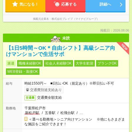
気になる！
応募する
詳細へ
掲載元企業名
株式会社ブレイブ（マイナビグループ）
掲載日：2026.08.06
未読
NEW
【1日5時間～OK＊自由シフト】高級シニア向
けマンションで生活サポ
派遣
職種未経験OK
社会人未経験OK
大学生歓迎
ブランクOK
WEB登録・面接OK
時給1550円～ ■日払いOK（規定あり）※即日払い不可
給与
交通費別途支給あり
交通費全額支給
交通費
千葉県松戸市
勤務地
新松戸駅
/
五香駅
/
松飛台駅
/
…
＜選べる勤務地＞シニア向けマンション ※他にもさまざま
な施設をご紹介できます！