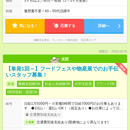
3ヶ月以上／即日～長期（2～3ヶ月更新）
期間
履歴書不要
/
40～50代活躍中
特徴
気になる！
応募する
詳細へ
掲載元企業名
ランスタッド株式会社 北日本エリア
掲載日：2026.08.05
未読
NEW
【単発1回～】フードフェスや物産展でのお手伝
いスタッフ募集！
派遣
職種未経験OK
社会人未経験OK
大学生歓迎
ブランクOK
WEB登録・面接OK
日給1万5000円～※実働5時間で日給7000円のお仕事もありま
給与
す ◆日払い・週払いOK！（規定あり）◆お仕事によって日給も
異なります
交通費別途支給あり
交通費別途支給あり(勤務地により異なります)
交通費