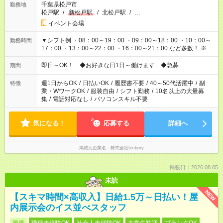
千葉県松戸市
勤務地
松戸駅
/
新松戸駅
/
北松戸駅
/
…
イベント会場
▼シフト例 ・08：00～19：00 ・09：00～18：00 ・10：00～
勤務時間
17：00 ・13：00～22：00 ・16：00～21：00 など多数！ ※お
仕事により勤務時間が異なります
即日～OK！ ◆お好きな日1日～働けます ◆急募
期間
週1日からOK
/
日払いOK
/
履歴書不要
/
40～50代活躍中
/
副
特徴
業・WワークOK
/
服装自由
/
シフト勤務
/
10名以上の大量募
集
/
電話対応なし
/
パソコンスキル不要
気になる！
応募する
詳細へ
掲載元企業名
株式会社fosbury
掲載日：2026.08.05
未読
NEW
【スキマ時間×高収入】日給1.5万～日払い！屋
内展示会のイス並べスタッフ