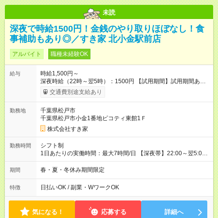
未読
深夜で時給1500円！金銭のやり取りほぼなし！食
事補助もあり◎／すき家 北小金駅前店
アルバイト
職種未経験OK
時給1,500円～
給与
深夜時給（22時～翌5時）：1500円 【試用期間】試用期間あり
試用期間の長さ：1ヶ月 雇用形態、給与は本採用時と同じです。
交通費別途支給あり
試用期間の実態は30日（※条件変更なし）ですが、切り上げで
一ヶ月とさせていただきます。 研修制度あり：15時間(研修中も
千葉県松戸市
勤務地
同時給）
千葉県松戸市小金1番地ピコティ東館1Ｆ
株式会社すき家
シフト制
勤務時間
1日あたりの実働時間：最大7時間/日 【深夜帯】22:00～翌5:00
週2日～・1日2h～OK◎ ※22:00から翌5:00までは18歳以上の方
のみ勤務可能です（18歳未満の深夜業務禁止のため） ★深夜で
春・夏・冬休み期間限定
期間
も安心して働けます★ すき家では、ワンオペを禁止していま
す。 必ず、2名以上での勤務を行いますので、安心して働けま
日払いOK / 副業・WワークOK
特徴
す。
気になる！
応募する
詳細へ