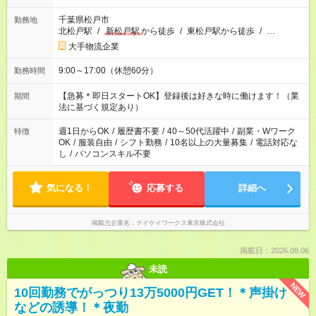
千葉県松戸市
勤務地
北松戸駅
/
新松戸駅
から徒歩
/
東松戸駅から徒歩
/
…
大手物流企業
9:00～17:00（休憩60分）
勤務時間
【急募＊即日スタートOK】登録後は好きな時に働けます！（業
期間
法に基づく規定あり）
週1日からOK
/
履歴書不要
/
40～50代活躍中
/
副業・Wワーク
特徴
OK
/
服装自由
/
シフト勤務
/
10名以上の大量募集
/
電話対応な
し
/
パソコンスキル不要
気になる！
応募する
詳細へ
掲載元企業名
テイケイワークス東京株式会社
掲載日：2026.08.06
未読
NEW
10回勤務でがっつり13万5000円GET！＊声掛け
などの誘導！＊夜勤