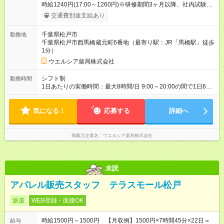
時給1240円(17:00～1260円)※研修期間3ヶ月以降、社内試験に
よる更新判定あり 社内試験合格後、時給＋50～100円の昇給あ
交通費別途支給あり
り （大学生は＋20円） 試用期間あり：入社日から3ヶ月間／本
採用と待遇は変わりません。 【試用期間】試用期間あり 試用期
千葉県松戸市
勤務地
間の長さ：3ヶ月 雇用形態、給与は本採用時と同じです。
千葉県松戸市西馬橋蔵元町6番地（最寄り駅：JR「馬橋駅」徒歩
1分）
ウエルシア薬局株式会社
シフト制
勤務時間
1日あたりの実働時間：最大8時間/日 9:00～20:00の間で1日6～
8時間の勤務 ☆週3～5日の勤務 ※勤務曜日応相談 ☆未経験・無
資格可
気になる！
応募する
詳細へ
掲載元企業名
ウエルシア薬局株式会社
未読
アパレル販売スタッフ テラスモール松戸
派遣
WEB登録・面接OK
時給1500円～1500円 【月収例】1500円×7時間45分×22日＝
給与