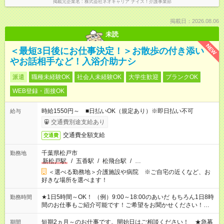
掲載元企業名
株式会社ネオキャリア ナイス！介護事業部
掲載日：2026.08.06
未読
NEW
＜最短3日後にお仕事決定！＞お散歩の付き添い
やお話相手など！入浴介助ナシ
派遣
職種未経験OK
社会人未経験OK
大学生歓迎
ブランクOK
WEB登録・面接OK
時給1550円～ ■日払いOK（規定あり）※即日払い不可
給与
交通費別途支給あり
交通費全額支給
交通費
千葉県松戸市
勤務地
新松戸駅
/
五香駅
/
松飛台駅
/
…
＜選べる勤務地＞介護施設や病院 ※ご自宅の近くなど、お
好きな場所を選べます！
★1日5時間～OK！ （例）9:00～18:00のあいだ もちろん1日8時
勤務時間
間のお仕事もご紹介可能です！ご希望をお聞かせください！★家
庭の都合でお休みが必要な場合も遠慮なくご相談ください。 ※
週最低15時間以上の勤務が必要です
短期2ヵ月～のお仕事です。開始日はご相談ください！ ★急募
期間