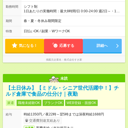
シフト制
勤務時間
1日あたりの実働時間：最大8時間/日 0:00-24:00 週2日～・1日
2h～OK ＜シフト例＞ 〇朝帯 5:00-9:00 〇昼帯 9:00-14:00 〇午
後帯 14:00-18:00 〇夜帯 18:00-22:00 〇深夜帯 22:00-翌5:00 基
春・夏・冬休み期間限定
期間
本は固定シフトですが家庭の都合などイレギュラーには対応し
ます♪
日払いOK / 副業・WワークOK
特徴
気になる！
応募する
詳細へ
掲載元企業名
株式会社すき家
未読
【土日休み】【ミドル・シニア世代活躍中！】チ
ルド倉庫で食品の仕分け｜夜勤
派遣
職種未経験OK
ブランクOK
WEB登録・面接OK
時給1350円／夜22時～翌5時までは深夜時給1688円
給与
交通費別途支給あり