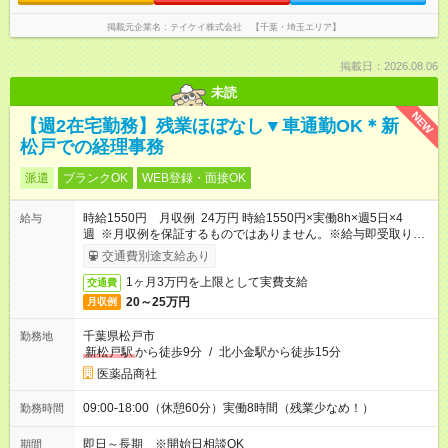
掲載元企業名
テイケイ株式会社 【千葉・埼玉エリア】
掲載日：2026.08.06
未読
NEW
【週2在宅勤務】残業ほぼなし▼車通勤OK＊新
松戸での経理事務
派遣
ブランクOK
WEB登録・面接OK
時給1550円 月収例 24万円 時給1550円×実働8h×週5日×4
給与
週 ※月収例を保証するものではありません。※給与即受取りサ
ービス利用可（利用条件有）
交通費別途支給あり
1ヶ月3万円を上限として実費支給
交通費
20～25万円
月収例
千葉県松戸市
勤務地
新松戸駅
から徒歩9分
/
北小金駅から徒歩15分
医薬品商社
09:00-18:00（休憩60分）実働8時間（残業少なめ！）
勤務時間
即日～長期 ※開始日相談OK
期間