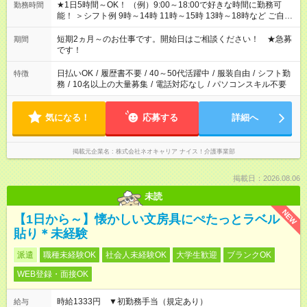
★1日5時間～OK！ （例）9:00～18:00で好きな時間に勤務可
勤務時間
能！ ＞シフト例 9時～14時 11時～15時 13時～18時など ご自身
のご都合に合わせて勤務時間をご相談ください！ ★家庭の都合
でお休みや時間の調整が必要な場合も遠慮なくご相談くださ
短期2ヵ月～のお仕事です。開始日はご相談ください！ ★急募
期間
い。
です！
日払いOK
/
履歴書不要
/
40～50代活躍中
/
服装自由
/
シフト勤
特徴
務
/
10名以上の大量募集
/
電話対応なし
/
パソコンスキル不要
気になる！
応募する
詳細へ
掲載元企業名
株式会社ネオキャリア ナイス！介護事業部
掲載日：2026.08.06
未読
NEW
【1日から～】懐かしい文房具にぺたっとラベル
貼り＊未経験
派遣
職種未経験OK
社会人未経験OK
大学生歓迎
ブランクOK
WEB登録・面接OK
時給1333円 ▼初勤務手当（規定あり）
給与