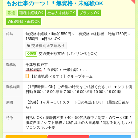
もお仕事の一つ！＊無資格・未経験OK
派遣
職種未経験OK
社会人未経験OK
ブランクOK
WEB登録・面接OK
無資格未経験：時給1550円～ 有資格or経験者：時給1750円～
給与
1850円 ■日払いOK
交通費別途支給あり
交通費全額支給（ガソリン代もOK）
交通費
千葉県松戸市
勤務地
新松戸駅
/
五香駅
/
松飛台駅
/
…
【勤務地選べます！】グループホーム
【1日5時間～OK】ご希望の時間をご相談ください！ ▼シフト例
勤務時間
日勤 9:00～18:00 早番 7:00～16:00 遅番 10:00～19:00 時
短 10:00～15:00 上記はあくまで一例です。 「夕方までには帰宅
しておきたい」 「朝はゆっくりのスタートがいい」 「お昼の時
【急募】1ヶ月～OK！スタート日の相談もOK！（最短2日後か
期間
間を有効に使いたい」 など、ご希望があれば教えてください
ら）
ね。
日払いOK
/
履歴書不要
/
40～50代活躍中
/
副業・WワークOK
/
特徴
服装自由
/
シフト勤務
/
10名以上の大量募集
/
電話対応なし
/
パ
ソコンスキル不要