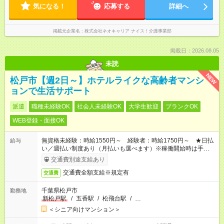
気になる！
応募する
詳細へ
掲載元企業名
株式会社ネオキャリア ナイス！介護事業部
掲載日：2026.08.05
未読
NEW
松戸市【週2日～】ホテルライクな高齢者マンシ
ョンで生活サポート
派遣
職種未経験OK
社会人未経験OK
大学生歓迎
ブランクOK
WEB登録・面接OK
無資格未経験：時給1550円～ 経験者：時給1750円～ ★日払
給与
い／週払い制度あり（月払いも選べます）※稼働開始時は手続き
完了次第のお支払いとなります。
交通費別途支給あり
交通費全額支給※規定有
交通費
千葉県松戸市
勤務地
新松戸駅
/
五香駅
/
松飛台駅
/
…
＜シニア向けマンション＞