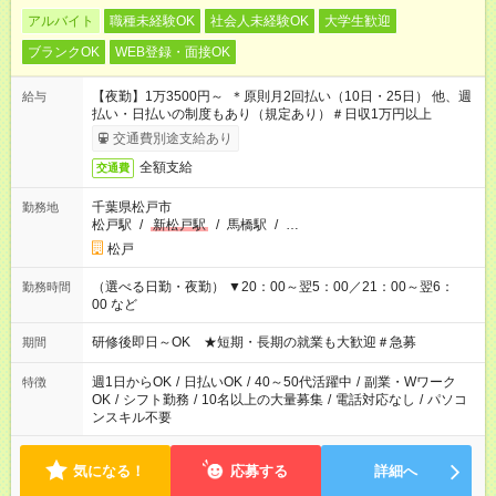
アルバイト
職種未経験OK
社会人未経験OK
大学生歓迎
ブランクOK
WEB登録・面接OK
【夜勤】1万3500円～ ＊原則月2回払い（10日・25日） 他、週
給与
払い・日払いの制度もあり（規定あり）＃日収1万円以上
交通費別途支給あり
全額支給
交通費
千葉県松戸市
勤務地
松戸駅
/
新松戸駅
/
馬橋駅
/
…
松戸
（選べる日勤・夜勤） ▼20：00～翌5：00／21：00～翌6：
勤務時間
00 など
研修後即日～OK ★短期・長期の就業も大歓迎＃急募
期間
週1日からOK
/
日払いOK
/
40～50代活躍中
/
副業・Wワーク
特徴
OK
/
シフト勤務
/
10名以上の大量募集
/
電話対応なし
/
パソコ
ンスキル不要
気になる！
応募する
詳細へ