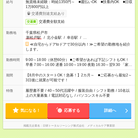
無資格未経験：時給1350円～ ■週払いOK ■扶養内OK ■日収
給与
1万800円以上
交通費別途支給あり
交通費全額支給
交通費
千葉県松戸市
勤務地
新松戸駅
/
北小金駅
/
幸谷駅
/
…
≪自宅からドアtoドアで30分以内！≫ご希望の勤務地を紹介
します。
9:00～18:00（休憩60分） ■ご希望があれば下記シフトもOK！
勤務時間
早番 7:00～16:00 遅番 10:00～19:00 夜勤 16:30～翌9:30 「家族
と休みを合わせたい」 「余裕を持って夕飯の準備がしたい」
「できれば残業はしたくない」 など、ご希望を教えてください
【8月中のスタートOK！急募！】2カ月～ ■ご応募から最短2～
期間
ね。 ※Wワーク希望の方へ 今ご覧のお仕事で希望する勤務時間
3日後に就業が可能です！
と、もう1つのお仕事の勤務時間。 合計で週40時間を超える場
合は応募できません。
履歴書不要
/
40～50代活躍中
/
服装自由
/
シフト勤務
/
10名以
特徴
上の大量募集
/
電話対応なし
/
パソコンスキル不要
気になる！
応募する
詳細へ
掲載元企業名
日研トータルソーシング株式会社 メディカルケア事業部