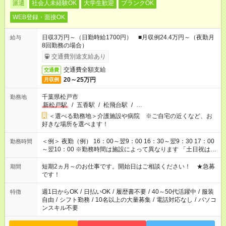
派遣
社会人未経験OK
大学生歓迎
ブランクOK
WEB登録・面接OK
日収3万円～（日勤時給1700円） ■月収例24.4万円～（夜勤月
給与
8回勤務の場合）
交通費別途支給あり
交通費全額支給
交通費
20～25万円
月収例
千葉県松戸市
勤務地
新松戸駅
/
五香駅
/
松飛台駅
/
…
＜選べる勤務地＞介護施設や病院 ※ご自宅の近くなど、お
好きな場所を選べます！
＜例＞ 夜勤（例） 16：00～翌9：00 16：30～翌9：30 17：00
勤務時間
～翌10：00 ※勤務時間は施設によって異なります 「土日祝は休
みたい」 「しっかり稼ぎたい」 「もう少し遅い時間から始めた
い」など ご希望にあったお仕事をご案内いたします。 ※未経験
短期2ヵ月～のお仕事です。開始日はご相談ください！ ★急募
期間
の方の場合は1～2ヶ月間は日中での仕事を経験いただき、 お
です！
仕事に慣れてからの夜勤になります。 ★家庭の都合でお休みが
必要な場合も遠慮なくご相談ください。
週1日からOK
/
日払いOK
/
履歴書不要
/
40～50代活躍中
/
服装
特徴
自由
/
シフト勤務
/
10名以上の大量募集
/
電話対応なし
/
パソコ
ンスキル不要