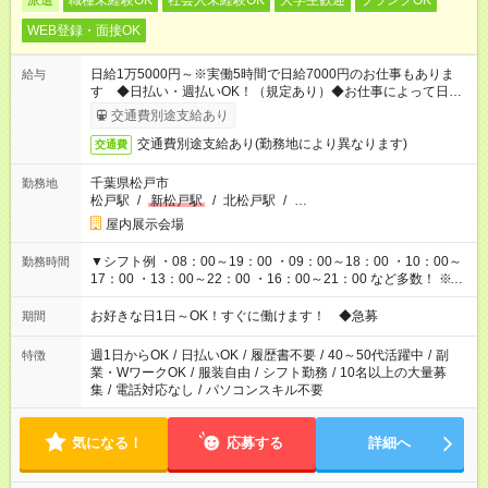
派遣
職種未経験OK
社会人未経験OK
大学生歓迎
ブランクOK
WEB登録・面接OK
日給1万5000円～※実働5時間で日給7000円のお仕事もありま
給与
す ◆日払い・週払いOK！（規定あり）◆お仕事によって日給も
異なります
交通費別途支給あり
交通費別途支給あり(勤務地により異なります)
交通費
千葉県松戸市
勤務地
松戸駅
/
新松戸駅
/
北松戸駅
/
…
屋内展示会場
▼シフト例 ・08：00～19：00 ・09：00～18：00 ・10：00～
勤務時間
17：00 ・13：00～22：00 ・16：00～21：00 など多数！ ※お
仕事により勤務時間が異なります
お好きな日1日～OK！すぐに働けます！ ◆急募
期間
週1日からOK
/
日払いOK
/
履歴書不要
/
40～50代活躍中
/
副
特徴
業・WワークOK
/
服装自由
/
シフト勤務
/
10名以上の大量募
集
/
電話対応なし
/
パソコンスキル不要
気になる！
応募する
詳細へ