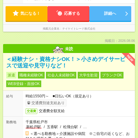
気になる！
応募する
詳細へ
掲載元企業名
テイケイトレード株式会社
掲載日：2026.08.06
未読
NEW
＜経験ナシ・資格ナシOK！＞小さめデイサービ
スで送迎や見守りなど！
派遣
職種未経験OK
社会人未経験OK
大学生歓迎
ブランクOK
WEB登録・面接OK
時給1550円～ ■日払いOK（規定あり）
給与
交通費別途支給あり
交通費全額支給
交通費
千葉県松戸市
勤務地
新松戸駅
/
五香駅
/
松飛台駅
/
…
＜選べる勤務地＞介護施設や病院 ※ご自宅の近くなど、お