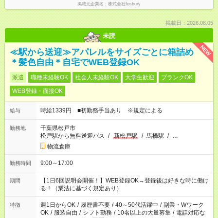
掲載元企業名
株式会社fosbury
掲載日：2026.08.05
未読
NEW
≪駅から送迎≫アパレルをサイズごとに箱詰め
＊髪色自由＊自宅でWEB登録OK
派遣
職種未経験OK
社会人未経験OK
大学生歓迎
ブランクOK
WEB登録・面接OK
時給1339円 ■初勤務手当あり ※規定による
給与
千葉県松戸市
勤務地
松戸駅から無料送迎バス
/
新松戸駅
/
馬橋駅
/
…
物流倉庫
9:00～17:00
勤務時間
【1日6回説明会開催！】WEB登録OK→登録後は好きな時に働け
期間
る！（業法に基づく規定あり）
週1日からOK
/
履歴書不要
/
40～50代活躍中
/
副業・Wワーク
特徴
OK
/
服装自由
/
シフト勤務
/
10名以上の大量募集
/
電話対応な