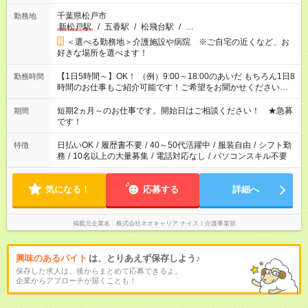
千葉県松戸市
勤務地
新松戸駅
/
五香駅
/
松飛台駅
/
…
＜選べる勤務地＞介護施設や病院 ※ご自宅の近くなど、お
好きな場所を選べます！
【1日5時間～】OK！ （例）9:00～18:00のあいだ もちろん1日8
勤務時間
時間のお仕事もご紹介可能です！ご希望をお聞かせください！
その他の時間帯もあなたのライフスタイルに合わせて お選びい
ただけます！ 【シフト固定もOK】★家庭の都合でお休みが必要
短期2ヵ月～のお仕事です。開始日はご相談ください！ ★急募
期間
な場合も遠慮なくご相談ください。 ※週最低15時間以上の勤務
です！
が必要です
日払いOK
/
履歴書不要
/
40～50代活躍中
/
服装自由
/
シフト勤
特徴
務
/
10名以上の大量募集
/
電話対応なし
/
パソコンスキル不要
気になる！
応募する
詳細へ
掲載元企業名
株式会社ネオキャリア ナイス！介護事業部
興味のあるバイト
は、とりあえず保存しよう♪
保存した求人は、後からまとめて応募できるよ。
企業からアプローチが届くことも！