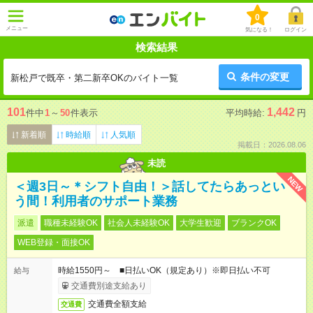
0
メニュー
気になる！
ログイン
検索結果
条件の変更
新松戸で既卒・第二新卒OKのバイト一覧
101
1,442
件中
1
～
50
件表示
平均時給:
円
新着順
時給順
人気順
掲載日：2026.08.06
未読
NEW
＜週3日～＊シフト自由！＞話してたらあっとい
う間！利用者のサポート業務
派遣
職種未経験OK
社会人未経験OK
大学生歓迎
ブランクOK
WEB登録・面接OK
時給1550円～ ■日払いOK（規定あり）※即日払い不可
給与
交通費別途支給あり
交通費全額支給
交通費