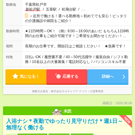
千葉県松戸市
勤務地
新松戸駅
/
五香駅
/
松飛台駅
/
…
＜近所で働ける！選べる勤務地＞初めてでも安心！ピッタリ
の介護施設や病院をご紹介！
★1日5時間～OK！ （例）9:00～18:00のあいだ もちろん1日8時
勤務時間
間のお仕事もご紹介可能です！ご希望をお聞かせください！★家
庭の都合でお休みが必要な場合も遠慮なくご相談ください。 ※
週最低15時間以上の勤務が必要です
長期のお仕事です。開始日はご相談ください！ ★急募です！
期間
日払いOK
/
履歴書不要
/
40～50代活躍中
/
服装自由
/
シフト勤
特徴
務
/
10名以上の大量募集
/
電話対応なし
/
パソコンスキル不要
気になる！
応募する
詳細へ
掲載元企業名
株式会社ネオキャリア ナイス！介護事業部
掲載日：2026.08.06
未読
NEW
入浴ナシ＊夜勤でゆったり見守りだけ＊週1日～
無理なく働ける