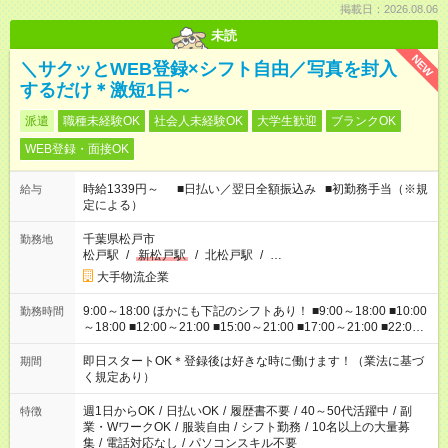
掲載日：2026.08.06
未読
NEW
＼サクッとWEB登録×シフト自由／写真を封入
するだけ＊激短1日～
派遣
職種未経験OK
社会人未経験OK
大学生歓迎
ブランクOK
WEB登録・面接OK
時給1339円～ ■日払い／翌日全額振込み ■初勤務手当（※規
給与
定による）
千葉県松戸市
勤務地
松戸駅
/
新松戸駅
/
北松戸駅
/
…
大手物流企業
9:00～18:00 ほかにも下記のシフトあり！ ■9:00～18:00 ■10:00
勤務時間
～18:00 ■12:00～21:00 ■15:00～21:00 ■17:00～21:00 ■22:00
～翌6:00 など ※お仕事、勤務地により勤務時間帯は異なりま
す
即日スタートOK＊登録後は好きな時に働けます！（業法に基づ
期間
く規定あり）
週1日からOK
/
日払いOK
/
履歴書不要
/
40～50代活躍中
/
副
特徴
業・WワークOK
/
服装自由
/
シフト勤務
/
10名以上の大量募
集
/
電話対応なし
/
パソコンスキル不要