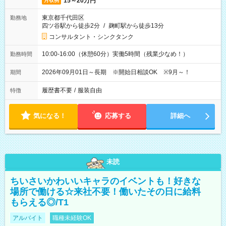
15～20万円
月収例
東京都千代田区
勤務地
四ツ谷駅から徒歩2分
/
麹町駅から徒歩13分
コンサルタント・シンクタンク
10:00-16:00（休憩60分）実働5時間（残業少なめ！）
勤務時間
2026年09月01日～長期 ※開始日相談OK ※9月～！
期間
履歴書不要
/
服装自由
特徴
気になる！
応募する
詳細へ
未読
ちいさいかわいいキャラのイベントも！好きな
場所で働ける☆来社不要！働いたその日に給料
もらえる◎/T1
アルバイト
職種未経験OK