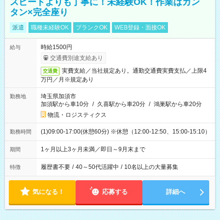
スピードよりも丁寧に！未経験OK！作業はカン
タン×完全座り
派遣
職種未経験OK
ブランクOK
WEB登録・面接OK
時給1500円
給与
交通費別途支給あり
実費支給／当社規定あり。通勤交通費実費支払／上限4
交通費
万円／月※規定あり
埼玉県加須市
勤務地
加須駅から車10分
/
久喜駅から車20分
/
鴻巣駅から車20分
物流・ロジスティクス
(1)09:00-17:00(休憩60分) ※休憩（12:00-12:50、15:00-15:10）
勤務時間
1ヶ月以上3ヶ月未満／即日～9月末まで
期間
履歴書不要
/
40～50代活躍中
/
10名以上の大量募集
特徴
気になる！
応募する
詳細へ