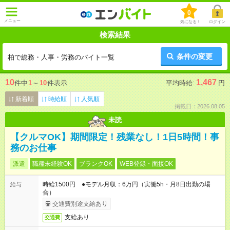
0
メニュー
気になる！
ログイン
検索結果
条件の変更
柏で総務・人事・労務のバイト一覧
10
1,467
件中
1
～
10
件表示
平均時給:
円
新着順
時給順
人気順
掲載日：2026.08.05
未読
【クルマOK】期間限定！残業なし！1日5時間！事
務のお仕事
派遣
職種未経験OK
ブランクOK
WEB登録・面接OK
時給1500円 ●モデル月収：6万円（実働5h・月8日出勤の場
給与
合）
交通費別途支給あり
支給あり
交通費