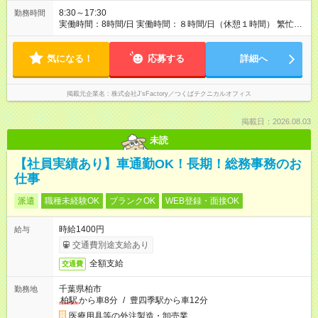
8:30～17:30
勤務時間
実働時間：8時間/日 実働時間：８時間/日（休憩１時間） 繁忙期
や顧客ニーズに併せての時差出勤の場合あり
気になる！
応募する
詳細へ
掲載元企業名
株式会社J'sFactory／つくばテクニカルオフィス
掲載日：2026.08.03
未読
【社員実績あり】車通勤OK！長期！総務事務のお
仕事
派遣
職種未経験OK
ブランクOK
WEB登録・面接OK
時給1400円
給与
交通費別途支給あり
全額支給
交通費
千葉県柏市
勤務地
柏駅
から車8分
/
豊四季駅から車12分
医療用具等の外注製造・卸売業