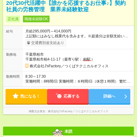
20代30代活躍中【誰かを応援するお仕事♪】契約
社員の労務管理 業界未経験歓迎
正社員
職種未経験OK
月給295,000円～414,000円
給与
上記額にはみなし残業代を含みます。※超過分は全額支給いたし
ます。 みなし残業代 60,000円／月 みなし残業時間 40時間／月
交通費別途支給あり
経験・能力を考慮して決定させて頂きます。 上記額にはみなし
残業代（月40時間分、60000円分）を含みます。※超過分は全額
千葉県柏市
勤務地
支給します 【試用期間】試用期間あり 試用期間の長さ：6ヶ月
千葉県柏市柏4-11-17（最寄り駅：
柏駅
）
雇用形態、給与は本採用時と同じです。
株式会社J'sFactory／つくばテクニカルオフィス
8:30～17:30
勤務時間
実働時間：8時間/日 実働時間：８時間/日（休憩１時間） 繁忙期
や顧客ニーズに併せての時差出勤の場合あり
気になる！
応募する
詳細へ
掲載元企業名
株式会社J'sFactory／つくばテクニカルオフィス
未読