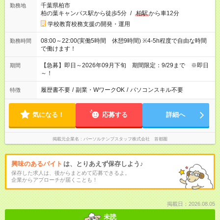
千葉県柏市
勤務地
柏の葉キャンパス駅から徒歩5分
/
柏駅
から車12分
学校教育校務支援の開発・運用
08:00～22:00(実働5時間 休憩9時間) ※4-5h程度で自由な時間
勤務時間
で働けます！
【急募】即日～2026年09月下旬 期間限定：9/29まで ※即日
期間
～！
履歴書不要
/
副業・WワークOK
/
パソコンスキル不要
特徴
気になる！
応募する
詳細へ
掲載元企業名
パーソルテンプスタッフ株式会社 首都圏
興味のあるバイト
は、とりあえず保存しよう♪
保存した求人は、後からまとめて応募できるよ。
企業からアプローチが届くことも！
掲載日：2026.08.05
未読