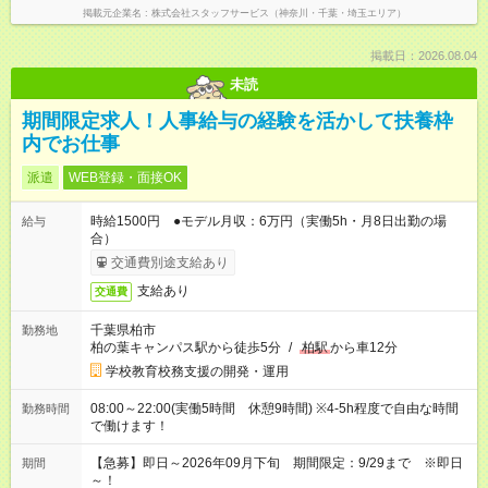
掲載元企業名
株式会社スタッフサービス（神奈川・千葉・埼玉エリア）
掲載日：2026.08.04
未読
期間限定求人！人事給与の経験を活かして扶養枠
内でお仕事
派遣
WEB登録・面接OK
時給1500円 ●モデル月収：6万円（実働5h・月8日出勤の場
給与
合）
交通費別途支給あり
支給あり
交通費
千葉県柏市
勤務地
柏の葉キャンパス駅から徒歩5分
/
柏駅
から車12分
学校教育校務支援の開発・運用
08:00～22:00(実働5時間 休憩9時間) ※4-5h程度で自由な時間
勤務時間
で働けます！
【急募】即日～2026年09月下旬 期間限定：9/29まで ※即日
期間
～！