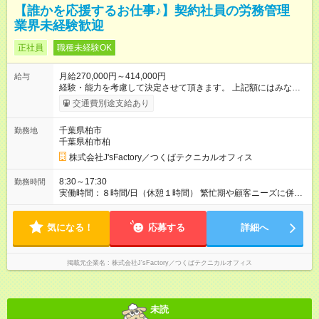
【誰かを応援するお仕事♪】契約社員の労務管理
業界未経験歓迎
正社員
職種未経験OK
月給270,000円～414,000円
給与
経験・能力を考慮して決定させて頂きます。 上記額にはみなし
残業代（月40時間分、60000円分）を含みます。※超過分は全額
交通費別途支給あり
支給します。
千葉県柏市
勤務地
千葉県柏市柏
株式会社J'sFactory／つくばテクニカルオフィス
8:30～17:30
勤務時間
実働時間：８時間/日（休憩１時間） 繁忙期や顧客ニーズに併せ
ての時差出勤の場合あり
気になる！
応募する
詳細へ
掲載元企業名
株式会社J'sFactory／つくばテクニカルオフィス
未読