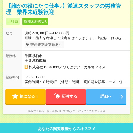
【誰かの役にたつ仕事♪】派遣スタッフの労務管
理 業界未経験歓迎
正社員
職種未経験OK
月給270,000円～414,000円
給与
経験・能力を考慮して決定させて頂きます。 上記額にはみなし
残業代（月40時間分、60000円分）を含みます。※超過分は全額
交通費別途支給あり
支給します。
千葉県柏市
勤務地
千葉県柏市柏
株式会社J'sFactory／つくばテクニカルオフィス
8:30～17:30
勤務時間
実働時間：８時間/日（休憩１時間） 繁忙期や顧客ニーズに併せ
ての時差出勤の場合あり
気になる！
応募する
詳細へ
掲載元企業名
株式会社J'sFactory／つくばテクニカルオフィス
あなたの閲覧履歴からのオススメ