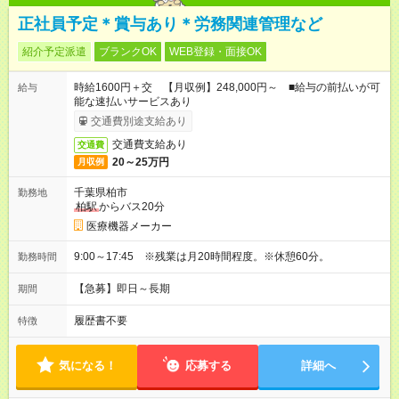
正社員予定＊賞与あり＊労務関連管理など
紹介予定派遣
ブランクOK
WEB登録・面接OK
時給1600円＋交 【月収例】248,000円～ ■給与の前払いが可
給与
能な速払いサービスあり
交通費別途支給あり
交通費支給あり
交通費
20～25万円
月収例
千葉県柏市
勤務地
柏駅
からバス20分
医療機器メーカー
9:00～17:45 ※残業は月20時間程度。※休憩60分。
勤務時間
【急募】即日～長期
期間
履歴書不要
特徴
気になる！
応募する
詳細へ