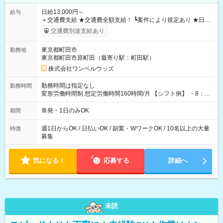
日給13,000円～
給与
＋交通費支給 ★交通費全額支給！ ┗案件により規定あり ★日払
いOK！（規定あり） ┗働いたその日に現金GET♪ お仕事後はコ
交通費別途支給あり
ンビニATMから 日払い分を引き落とせます！ 【試用期間】試
用期間なし
東京都町田市
勤務地
東京都町田市原町田（最寄り駅：町田駅）
株式会社ワンベルウッズ
勤務時間は指定なし
勤務時間
変形労働時間制 想定労働時間160時間/月 【シフト例】 ・8：00
～21：00
単発・1日のみOK
期間
週1日からOK / 日払いOK / 副業・WワークOK / 10名以上の大量
特徴
募集
気になる！
応募する
詳細へ
未読