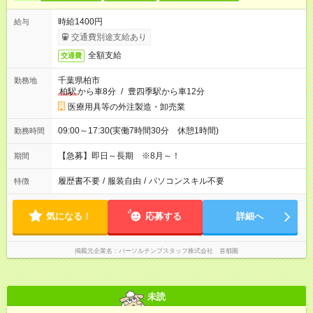
時給1400円
給与
交通費別途支給あり
全額支給
交通費
千葉県柏市
勤務地
柏駅
から車8分
/
豊四季駅から車12分
医療用具等の外注製造・卸売業
09:00～17:30(実働7時間30分 休憩1時間)
勤務時間
【急募】即日～長期 ※8月～！
期間
履歴書不要
/
服装自由
/
パソコンスキル不要
特徴
気になる！
応募する
詳細へ
掲載元企業名
パーソルテンプスタッフ株式会社 首都圏
未読