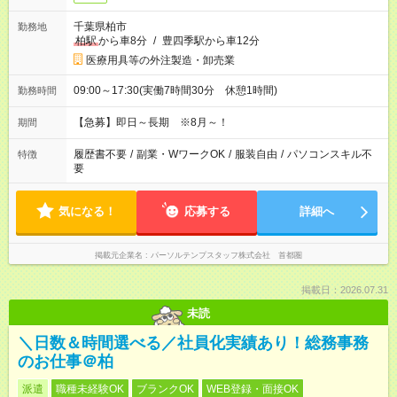
千葉県柏市
勤務地
柏駅
から車8分
/
豊四季駅から車12分
医療用具等の外注製造・卸売業
09:00～17:30(実働7時間30分 休憩1時間)
勤務時間
【急募】即日～長期 ※8月～！
期間
履歴書不要
/
副業・WワークOK
/
服装自由
/
パソコンスキル不
特徴
要
気になる！
応募する
詳細へ
掲載元企業名
パーソルテンプスタッフ株式会社 首都圏
掲載日：2026.07.31
未読
＼日数＆時間選べる／社員化実績あり！総務事務
のお仕事＠柏
派遣
職種未経験OK
ブランクOK
WEB登録・面接OK