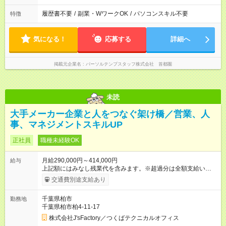
履歴書不要
/
副業・WワークOK
/
パソコンスキル不要
特徴
気になる！
応募する
詳細へ
掲載元企業名
パーソルテンプスタッフ株式会社 首都圏
未読
大手メーカー企業と人をつなぐ架け橋／営業、人
事、マネジメントスキルUP
正社員
職種未経験OK
月給290,000円～414,000円
給与
上記額にはみなし残業代を含みます。※超過分は全額支給いたし
ます。 みなし残業代 60,000円／月 みなし残業時間 40時間／月
交通費別途支給あり
経験・能力を考慮して決定させて頂きます。 上記額にはみなし
残業代（月40時間分、60000円分）を含みます。※超過分は全額
千葉県柏市
勤務地
支給します。 【試用期間】試用期間あり 試用期間の長さ：6ヶ
千葉県柏市柏4-11-17
月 雇用形態、給与は本採用時と同じです。
株式会社J'sFactory／つくばテクニカルオフィス