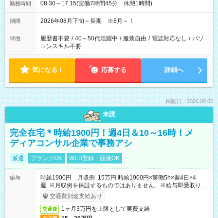
08:30～17:15(実働7時間45分 休憩1時間)
勤務時間
2026年08月下旬～長期 ※8月～！
期間
履歴書不要
/
40～50代活躍中
/
服装自由
/
電話対応なし
/
パソ
特徴
コンスキル不要
気になる！
応募する
詳細へ
掲載日：2026.08.06
未読
完全在宅＊時給1900円！週4日＆10～16時！メ
ディアコンサル企業で事務アシ
派遣
ブランクOK
WEB登録・面接OK
時給1900円 月収例 15万円 時給1900円×実働5h×週4日×4
給与
週 ※月収例を保証するものではありません。※給与即受取りサ
ービス利用可（利用条件有）
交通費別途支給あり
1ヶ月3万円を上限として実費支給
交通費