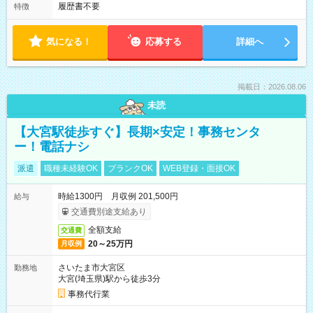
履歴書不要
特徴
気になる！
応募する
詳細へ
掲載日：2026.08.06
未読
【大宮駅徒歩すぐ】長期×安定！事務センタ
ー！電話ナシ
派遣
職種未経験OK
ブランクOK
WEB登録・面接OK
時給1300円 月収例 201,500円
給与
交通費別途支給あり
全額支給
交通費
20～25万円
月収例
さいたま市大宮区
勤務地
大宮(埼玉県)駅から徒歩3分
事務代行業