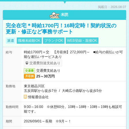
掲載日：2026.08.07
未読
完全在宅＊時給1700円！16時定時！契約状況の
更新・修正など事務サポート
派遣
職種未経験OK
ブランクOK
WEB登録・面接OK
時給1700円＋交 【月収例】272,000円～ ■給与の前払いが可
給与
能な速払いサービスあり
交通費別途支給あり
交通費支給あり
交通費
25～30万円
月収例
東京都品川区
勤務地
五反田駅から徒歩7分
/
大崎広小路駅から徒歩5分
情報通信会社
9:00～16:00 ※休憩60分。10時～18時・10時～19時も相談可
勤務時間
能です。
2026/09/01～長期 ※9月～！
期間