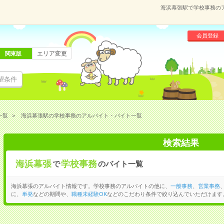
海浜幕張駅で学校事務の
会員登録
エリア変更
関東版
望条件
一覧
海浜幕張駅の学校事務のアルバイト・バイト一覧
検索結果
海浜幕張
学校事務
で
のバイト一覧
海浜幕張のアルバイト情報です。学校事務のアルバイトの他に、
一般事務
、
営業事務
に、
単発
などの期間や、
職種未経験OK
などのこだわり条件で絞り込んでいただけます