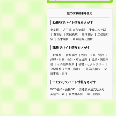
他の検索結果を見る
勤務地でバイト情報をさがす
東京駅
八丁堀(東京都)駅
千葉みなと駅
蘇我駅
南船橋駅
新浦安駅
二俣新町
駅
新木場駅
葛西臨海公園駅
職種でバイト情報をさがす
一般事務
営業事務
総務・人事・労務
経理・財務・会計・英文経理
貿易・国際事
務
その他事務系
秘書・セクレタリー
金融事務（生保・損保）
外国語事務
金
融事務（銀行）
こだわりでバイト情報をさがす
WEB登録・面接OK
交通費別途支給あり
英語力不要
履歴書不要
週5日勤務