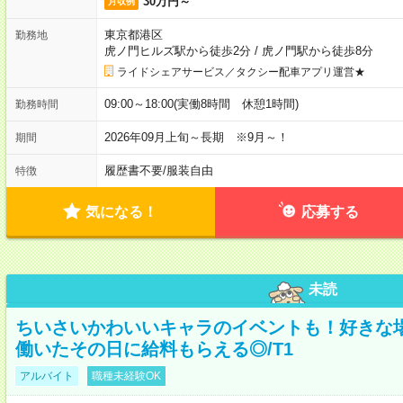
30万円～
月収例
東京都港区
勤務地
虎ノ門ヒルズ駅から徒歩2分
/
虎ノ門駅から徒歩8分
ライドシェアサービス／タクシー配車アプリ運営★
09:00～18:00(実働8時間 休憩1時間)
勤務時間
2026年09月上旬～長期 ※9月～！
期間
履歴書不要
/
服装自由
特徴
気になる！
応募する
未読
ちいさいかわいいキャラのイベントも！好きな
働いたその日に給料もらえる◎/T1
アルバイト
職種未経験OK