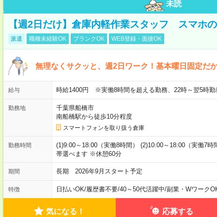
未読
【週2日だけ】倉庫内軽作業スタッフ スマホ
派遣
職種未経験OK
ブランクOK
WEB登録・面接OK
無理なくサクッと、週2日ワーク！基本曜日固定だ
時給1400円 ※実働8時間を超える勤務、22時～翌5時勤
給与
千葉県船橋市
勤務地
南船橋駅から徒歩10分程度
スマートフォンを取り扱う倉庫
(1)9:00～18:00（実働8時間） (2)10:00～18:00（実働7
勤務時間
帯選べます ※休憩60分
長期 2026年9月スタート予定
期間
日払いOK
/
履歴書不要
/
40～50代活躍中
/
副業・WワークO
特徴
気になる！
応募する