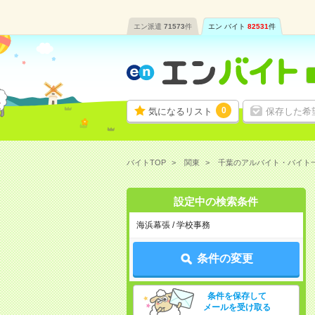
エン派遣
71573
件
エン バイト
82531
件
0
気になるリスト
保存した希
バイトTOP
関東
千葉のアルバイト・バイト
設定中の検索条件
海浜幕張 / 学校事務
条件の変更
条件を保存して
メールを受け取る