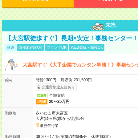
未読
【大宮駅徒歩すぐ】長期×安定！事務センター
派遣
職種未経験OK
ブランクOK
WEB登録・面接OK
大宮駅すぐ《大手企業でカンタン事務！》事務セン
時給1300円 月収例 201,500円
給与
交通費別途支給あり
全額支給
交通費
20～25万円
月収例
さいたま市大宮区
勤務地
大宮(埼玉県)駅から徒歩3分
事務代行業
08:30～17:15(実働7時間45分 休憩1時間)
勤務時間