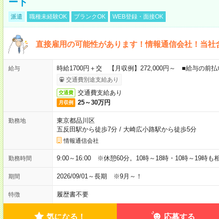
ート
派遣
職種未経験OK
ブランクOK
WEB登録・面接OK
直接雇用の可能性があります！情報通信会社！当社
時給1700円＋交 【月収例】272,000円～ ■給与の
給与
交通費別途支給あり
交通費支給あり
交通費
25～30万円
月収例
東京都品川区
勤務地
五反田駅から徒歩7分
/
大崎広小路駅から徒歩5分
情報通信会社
9:00～16:00 ※休憩60分。10時～18時・10時～19時
勤務時間
2026/09/01～長期 ※9月～！
期間
履歴書不要
特徴
気になる！
応募する