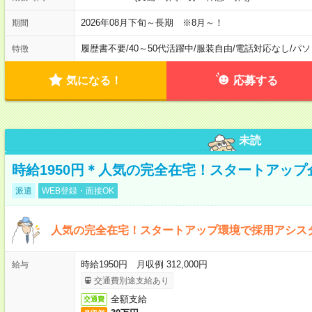
2026年08月下旬～長期 ※8月～！
期間
履歴書不要
/
40～50代活躍中
/
服装自由
/
電話対応なし
/
パソ
特徴
気になる！
応募する
未読
時給1950円＊人気の完全在宅！スタートアッ
派遣
WEB登録・面接OK
人気の完全在宅！スタートアップ環境で採用アシス
時給1950円 月収例 312,000円
給与
交通費別途支給あり
全額支給
交通費