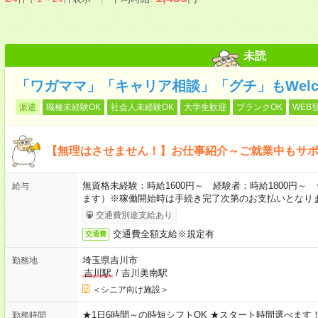
未読
「ワガママ」「キャリア相談」「グチ」もWelc
派遣
職種未経験OK
社会人未経験OK
大学生歓迎
ブランクOK
WEB
【無理はさせません！】お仕事紹介～ご就業中もサ
無資格未経験：時給1600円～ 経験者：時給1800円
給与
ます）※稼働開始時は手続き完了次第のお支払いとなり
交通費別途支給あり
交通費全額支給※規定有
交通費
埼玉県吉川市
勤務地
吉川駅
/
吉川美南駅
＜シニア向け施設＞
★1日6時間～の時短シフトOK ★スタート時間選べます！ 7:00～16
勤務時間