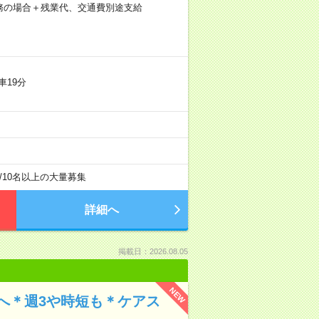
8日勤務の場合＋残業代、交通費別途支給
車19分
）
/
10名以上の大量募集
詳細へ
掲載日：2026.08.05
NEW
へ＊週3や時短も＊ケアス