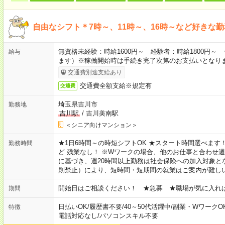
自由なシフト＊7時～、11時～、16時～など好きな
無資格未経験：時給1600円～ 経験者：時給1800円
給与
ます）※稼働開始時は手続き完了次第のお支払いとなり
交通費別途支給あり
交通費全額支給※規定有
交通費
埼玉県吉川市
勤務地
吉川駅
/
吉川美南駅
＜シニア向けマンション＞
★1日6時間～の時短シフトOK ★スタート時間選べます！ 7:00～16
勤務時間
ど 残業なし！ ※Wワークの場合、他のお仕事と合わせ週
に基づき、週20時間以上勤務は社会保険への加入対象と
則禁止）により、短時間・短期間の就業はご案内が難し
開始日はご相談ください！ ★急募 ★職場が気に入れ
期間
日払いOK
/
履歴書不要
/
40～50代活躍中
/
副業・WワークO
特徴
電話対応なし
/
パソコンスキル不要