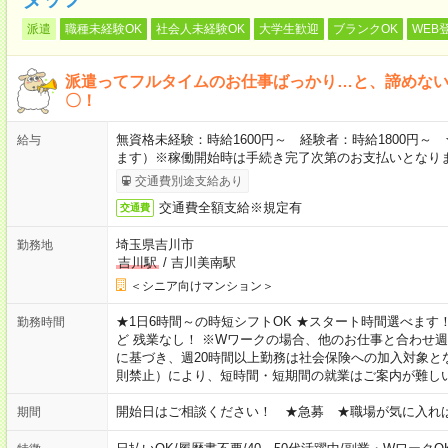
派遣
職種未経験OK
社会人未経験OK
大学生歓迎
ブランクOK
WEB
派遣ってフルタイムのお仕事ばっかり…と、諦めな
〇！
無資格未経験：時給1600円～ 経験者：時給1800円
給与
ます）※稼働開始時は手続き完了次第のお支払いとなり
交通費別途支給あり
交通費全額支給※規定有
交通費
埼玉県吉川市
勤務地
吉川駅
/
吉川美南駅
＜シニア向けマンション＞
★1日6時間～の時短シフトOK ★スタート時間選べます！ 7:00～16
勤務時間
ど 残業なし！ ※Wワークの場合、他のお仕事と合わせ週
に基づき、週20時間以上勤務は社会保険への加入対象と
則禁止）により、短時間・短期間の就業はご案内が難し
開始日はご相談ください！ ★急募 ★職場が気に入れ
期間