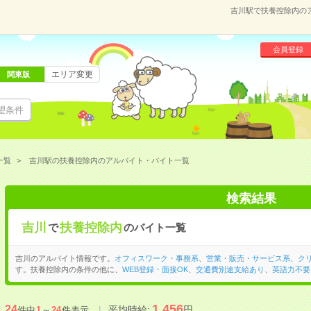
吉川駅で扶養控除内の
会員登録
エリア変更
関東版
望条件
一覧
吉川駅の扶養控除内のアルバイト・バイト一覧
検索結果
吉川
扶養控除内
で
のバイト一覧
吉川のアルバイト情報です。
オフィスワーク・事務系
、
営業・販売・サービス系
、
ク
す。扶養控除内の条件の他に、
WEB登録・面接OK
、
交通費別途支給あり
、
英語力不要
1,456
24
平均時給:
円
件中
1
～
24
件表示