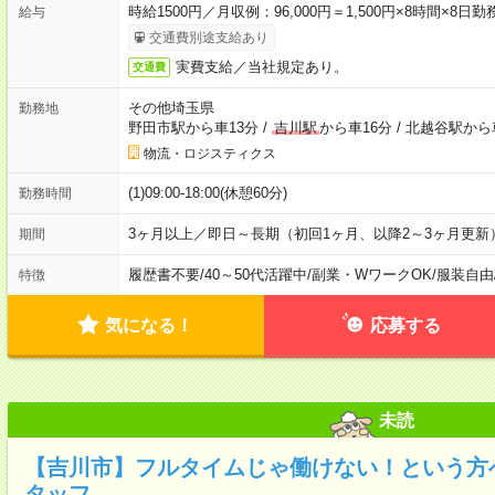
時給1500円／月収例：96,000円＝1,500円×8時間×
給与
交通費別途支給あり
実費支給／当社規定あり。
交通費
その他埼玉県
勤務地
野田市駅から車13分
/
吉川駅
から車16分
/
北越谷駅から
物流・ロジスティクス
(1)09:00-18:00(休憩60分)
勤務時間
3ヶ月以上／即日～長期（初回1ヶ月、以降2～3ヶ月更新
期間
履歴書不要
/
40～50代活躍中
/
副業・WワークOK
/
服装自由
特徴
気になる！
応募する
未読
【吉川市】フルタイムじゃ働けない！という方
タッフ