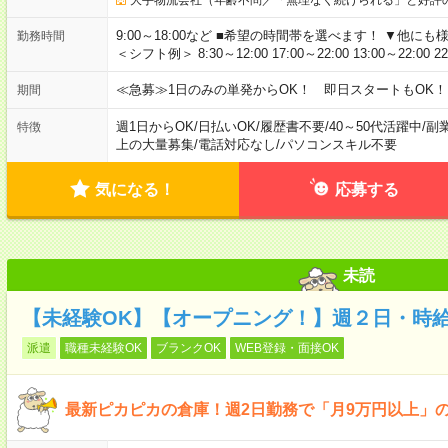
9:00～18:00など ■希望の時間帯を選べます！ ▼他
勤務時間
＜シフト例＞ 8:30～12:00 17:00～22:00 13:00～22:00 2
≪急募≫1日のみの単発からOK！ 即日スタートもOK！
期間
週1日からOK
/
日払いOK
/
履歴書不要
/
40～50代活躍中
/
副
特徴
上の大量募集
/
電話対応なし
/
パソコンスキル不要
気になる！
応募する
未読
【未経験OK】【オープニング！】週２日・時給
派遣
職種未経験OK
ブランクOK
WEB登録・面接OK
最新ピカピカの倉庫！週2日勤務で「月9万円以上」の