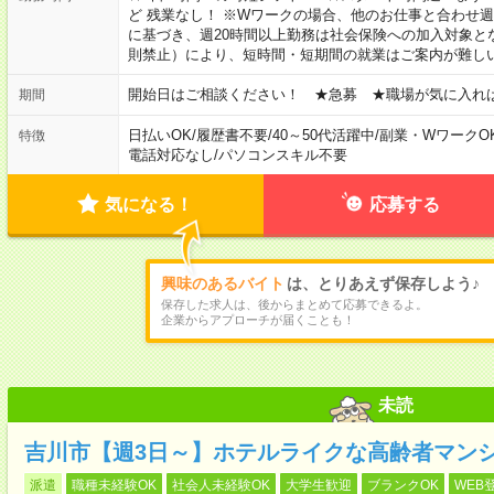
ど 残業なし！ ※Wワークの場合、他のお仕事と合わせ週
に基づき、週20時間以上勤務は社会保険への加入対象と
則禁止）により、短時間・短期間の就業はご案内が難し
開始日はご相談ください！ ★急募 ★職場が気に入れ
期間
日払いOK
/
履歴書不要
/
40～50代活躍中
/
副業・WワークO
特徴
電話対応なし
/
パソコンスキル不要
気になる！
応募する
興味のあるバイト
は、とりあえず保存しよう♪
保存した求人は、後からまとめて応募できるよ。
企業からアプローチが届くことも！
未読
吉川市【週3日～】ホテルライクな高齢者マン
派遣
職種未経験OK
社会人未経験OK
大学生歓迎
ブランクOK
WEB