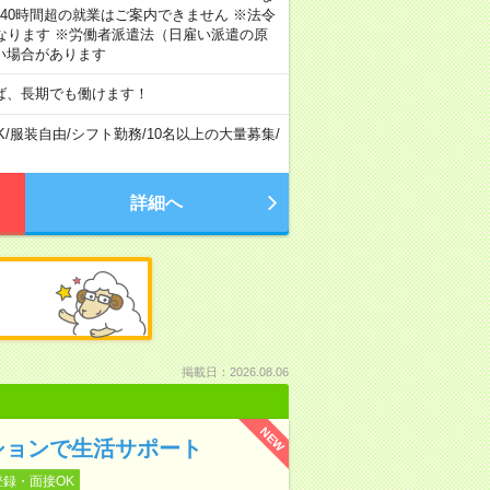
40時間超の就業はご案内できません ※法令
なります ※労働者派遣法（日雇い派遣の原
い場合があります
ば、長期でも働けます！
K
/
服装自由
/
シフト勤務
/
10名以上の大量募集
/
詳細へ
掲載日：2026.08.06
NEW
ションで生活サポート
登録・面接OK