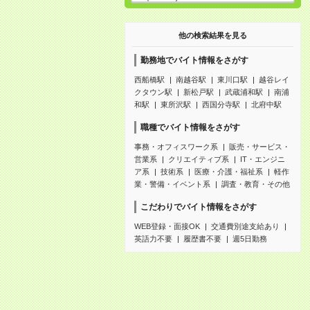
他の検索結果を見る
勤務地でバイト情報をさがす
西船橋駅
南越谷駅
東川口駅
越谷レイ
クタウン駅
新松戸駅
武蔵浦和駅
南浦
和駅
東所沢駅
西国分寺駅
北府中駅
職種でバイト情報をさがす
事務・オフィスワーク系
販売・サービス・
営業系
クリエイティブ系
IT・エンジニ
ア系
技術系
医療・介護・福祉系
軽作
業・警備・イベント系
調査・教育・その他
こだわりでバイト情報をさがす
WEB登録・面接OK
交通費別途支給あり
英語力不要
履歴書不要
週5日勤務