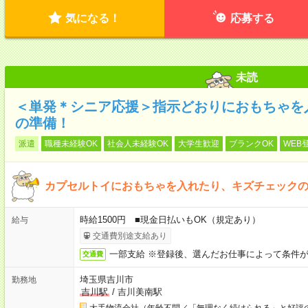
気になる！
応募する
未読
＜単発＊シニア応援＞指示どおりにおもちゃを
の準備！
派遣
職種未経験OK
社会人未経験OK
大学生歓迎
ブランクOK
WEB
カプセルトイにおもちゃを入れたり、キズチェック
時給1500円 ■現金日払いもOK（規定あり）
給与
交通費別途支給あり
一部支給 ※登録後、選んだお仕事によって条件
交通費
埼玉県吉川市
勤務地
吉川駅
/
吉川美南駅
大手物流会社（年齢不問／「無理なく続けられる」と好評