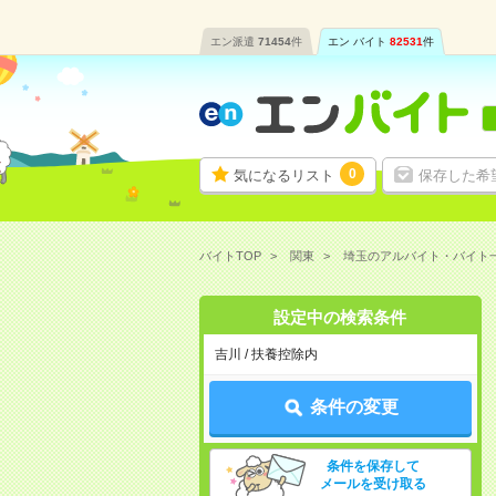
エン派遣
71454
件
エン バイト
82531
件
0
気になるリスト
保存した希
バイトTOP
関東
埼玉のアルバイト・バイト
設定中の検索条件
吉川 / 扶養控除内
条件の変更
条件を保存して
メールを受け取る