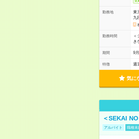
交
東
勤務地
九
＜シ
勤務時間
き
9
期間
週
特徴
気に
＜SEKAI 
アルバイト
職種未