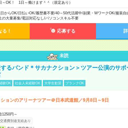
日～OK！ 1日～働けます＾＾（規定あり）
1日からOK
/
日払いOK
/
履歴書不要
/
40～50代活躍中
/
副業・WワークOK
/
服装自
上の大量募集
/
電話対応なし
/
パソコンスキル不要
なる！
応募する
詳
未読
表するバンド＊サカナクション＞ツアー公演のサポ
館
経験OK
社会人未経験OK
大学生歓迎
ブランクOK
ションのアリーナツアー＠日本武道館／9月8日～9日
給1250円～
交通費別途支給あり