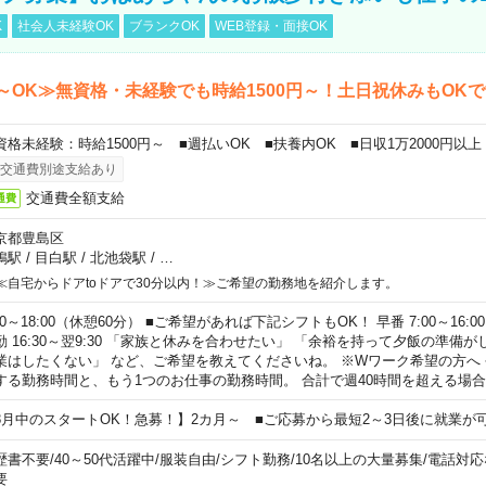
K
社会人未経験OK
ブランクOK
WEB登録・面接OK
～OK≫無資格・未経験でも時給1500円～！土日祝休みもOK
資格未経験：時給1500円～ ■週払いOK ■扶養内OK ■日収1万2000円以上
交通費別途支給あり
交通費全額支給
通費
京都豊島区
鴨駅
/
目白駅
/
北池袋駅
/
…
≪自宅からドアtoドアで30分以内！≫ご希望の勤務地を紹介します。
00～18:00（休憩60分） ■ご希望があれば下記シフトもOK！ 早番 7:00～16:00 遅
勤 16:30～翌9:30 「家族と休みを合わせたい」 「余裕を持って夕飯の準備
業はしたくない」 など、ご希望を教えてくださいね。 ※Wワーク希望の方へ
する勤務時間と、もう1つのお仕事の勤務時間。 合計で週40時間を超える場
8月中のスタートOK！急募！】2カ月～ ■ご応募から最短2～3日後に就業が
歴書不要
/
40～50代活躍中
/
服装自由
/
シフト勤務
/
10名以上の大量募集
/
電話対応
要