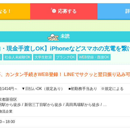
なる！
応募する
詳
未読
・現金手渡しOK】iPhoneなどスマホの充電を繋
K
社会人未経験OK
大学生歓迎
ブランクOK
WEB登録・面接OK
、カンタン手続きWEB登録！ LINEでサクッと翌日振り込み
給1414円～ ▼日払いOK（規定あり） ■初勤務手当あり ※規定による
京都新宿区
宿駅から徒歩
/
新宿三丁目駅から徒歩
/
高田馬場駅から徒歩
/
…
物流企業
00～18:00