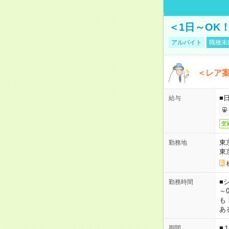
＜1日～OK
アルバイト
職種未
＜レア
■
給与
交
東
勤務地
東
■シ
勤務時間
～0
も
あ
■
期間