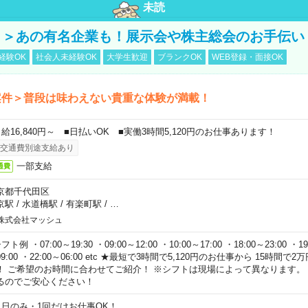
未読
！＞あの有名企業も！展示会や株主総会のお手伝い
経験OK
社会人未経験OK
大学生歓迎
ブランクOK
WEB登録・面接OK
案件＞普段は味わえない貴重な体験が満載！
日給16,840円～ ■日払いOK ■実働3時間5,120円のお仕事あります！
交通費別途支給あり
一部支給
通費
京都千代田区
京駅
/
水道橋駅
/
有楽町駅
/
…
株式会社マッシュ
フト例 ・07:00～19:30 ・09:00～12:00 ・10:00～17:00 ・18:00～23:00 ・19:
9:00 ・22:00～06:00 etc ★最短で3時間で5,120円のお仕事から 15時間
！ ご希望のお時間に合わせてご紹介！ ※シフトは現場によって異なります。
るのでご安心ください！
１日のみ・1回だけお仕事OK！