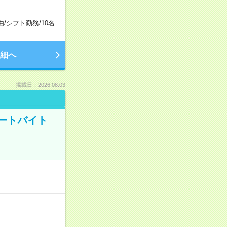
由
/
シフト勤務
/
10名
細へ
掲載日：2026.08.03
ートバイト