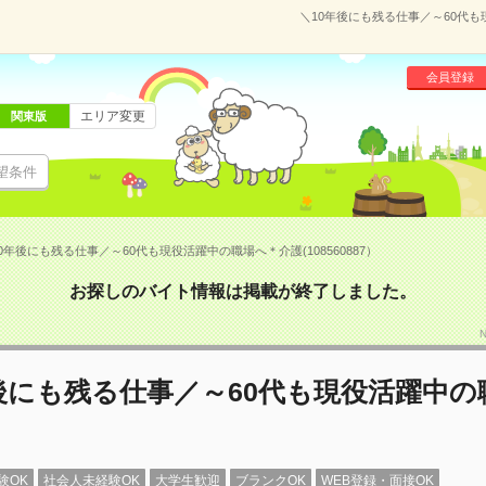
＼10年後にも残る仕事／～60代も
会員登録
エリア変更
関東版
望条件
0年後にも残る仕事／～60代も現役活躍中の職場へ＊介護(108560887）
お探しのバイト情報は掲載が終了しました。
後にも残る仕事／～60代も現役活躍中の
験OK
社会人未経験OK
大学生歓迎
ブランクOK
WEB登録・面接OK