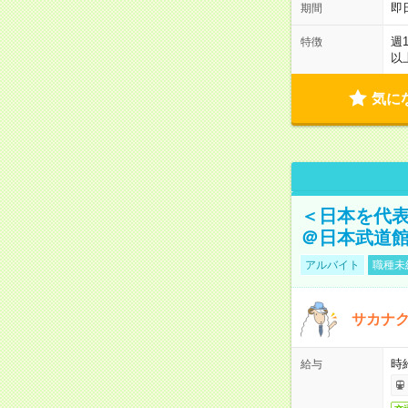
即
期間
週
特徴
以
気に
＜日本を代
＠日本武道
アルバイト
職種未
サカナク
時
給与