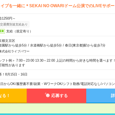
イブを一緒に＊SEKAI NO OWARIドーム公演でのLIVEサポ
給1250円～
交通費別途支給あり
支給（規定有り）
通費
京都文京区
楽園駅から徒歩5分
/
水道橋駅から徒歩5分
/
春日(東京都)駅から徒歩7分
株式会社ライブパワー
シフト例＞ 7:00～23:00 13:30～22:00 上記の時間から好きな時間を選べま
可能性があります
募！8月15日・16日
1日からOK
/
履歴書不要
/
副業・WワークOK
/
シフト勤務
/
電話対応なし
/
パソコン
なる！
応募する
詳