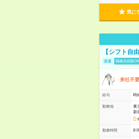
気に
【シフト自由
派遣
職種未経験O
来社不要
時
給与
東
勤務地
新
9:
勤務時間