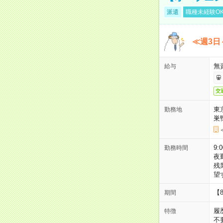
派遣
職種未経験O
≪週3日
無
給与
交
東
勤務地
巣
9:
勤務時間
夜
残
望
【
期間
履
特徴
不