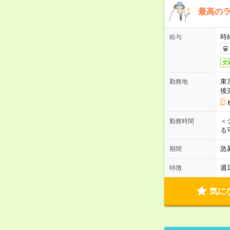
最高のラ
時
給与
交
東
勤務地
後
＜
勤務時間
る
急
期間
週
特徴
気に