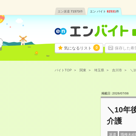
エン派遣
71573
件
エン バイト
82531
件
0
気になるリスト
保存した希
バイトTOP
関東
埼玉県
吉川市
＼1
掲載日 :
2026
/
07
/
06
＼10年
介護
派遣
職種未経