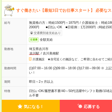
すぐ働きたい【最短3日でお仕事スタート】 必要な
無資格の方：時給1500円～1875円 / 介護福祉士：時給180
給与
2000円 ■日払いOK ■日収例：1万2000円（時給1500
交通費別途支給あり
全額支給
交通費
埼玉県吉川市
勤務地
吉川駅
/
吉川美南駅
介護施設 ★自宅近くの施設など、ご希望に合わせてご紹
(1)07:00～16:00 (2)09:00～18:00 (3)17:00～
勤務時間
い！
即日～2ヶ月以上
期間
日払いOK
/
履歴書不要
/
40～50代活躍中
/
シフト勤務
/
10名
特徴
ル不要
気になる！
応募する