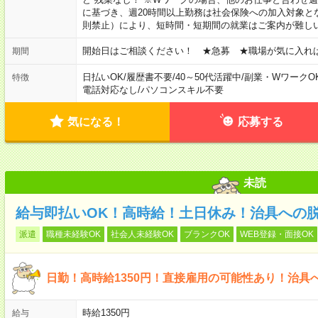
に基づき、週20時間以上勤務は社会保険への加入対象と
則禁止）により、短時間・短期間の就業はご案内が難し
開始日はご相談ください！ ★急募 ★職場が気に入れ
期間
日払いOK
/
履歴書不要
/
40～50代活躍中
/
副業・WワークO
特徴
電話対応なし
/
パソコンスキル不要
気になる！
応募する
未読
給与即払いOK！高時給！土日休み！治具への
派遣
職種未経験OK
社会人未経験OK
ブランクOK
WEB登録・面接OK
日勤！高時給1350円！直接雇用の可能性あり！治具
時給1350円
給与