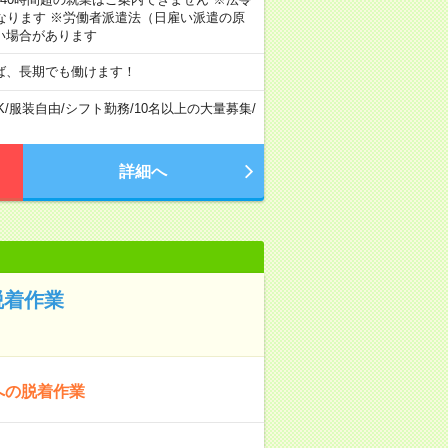
なります ※労働者派遣法（日雇い派遣の原
い場合があります
ば、長期でも働けます！
K
/
服装自由
/
シフト勤務
/
10名以上の大量募集
/
詳細へ
脱着作業
への脱着作業