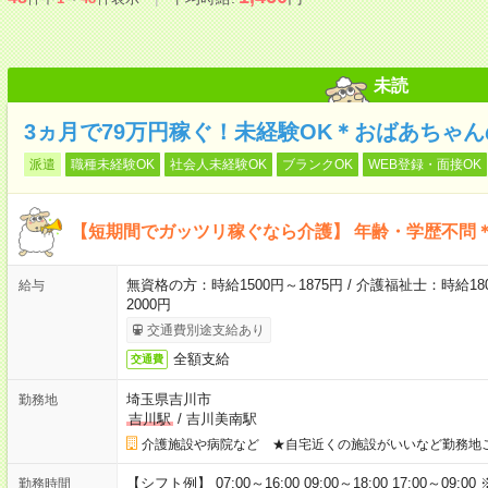
未読
3ヵ月で79万円稼ぐ！未経験OK＊おばあちゃ
派遣
職種未経験OK
社会人未経験OK
ブランクOK
WEB登録・面接OK
【短期間でガッツリ稼ぐなら介護】 年齢・学歴不問＊
無資格の方：時給1500円～1875円 / 介護福祉士：時給180
給与
2000円
交通費別途支給あり
全額支給
交通費
埼玉県吉川市
勤務地
吉川駅
/
吉川美南駅
介護施設や病院など ★自宅近くの施設がいいなど勤務地
【シフト例】 07:00～16:00 09:00～18:00 17:00
勤務時間