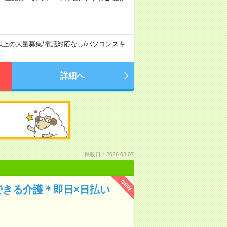
以上の大量募集
/
電話対応なし
/
パソコンスキ
詳細へ
掲載日：2026.08.07
NEW
できる介護＊即日×日払い