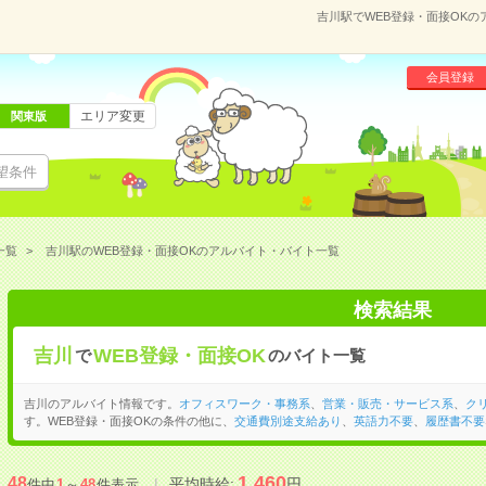
吉川駅でWEB登録・面接OK
会員登録
エリア変更
関東版
望条件
一覧
吉川駅のWEB登録・面接OKのアルバイト・バイト一覧
検索結果
吉川
WEB登録・面接OK
で
のバイト一覧
吉川のアルバイト情報です。
オフィスワーク・事務系
、
営業・販売・サービス系
、
ク
す。WEB登録・面接OKの条件の他に、
交通費別途支給あり
、
英語力不要
、
履歴書不要
1,460
48
平均時給:
円
件中
1
～
48
件表示