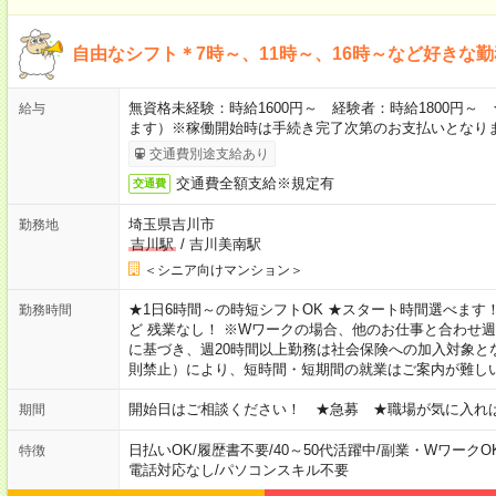
自由なシフト＊7時～、11時～、16時～など好きな
無資格未経験：時給1600円～ 経験者：時給1800円
給与
ます）※稼働開始時は手続き完了次第のお支払いとなり
交通費別途支給あり
交通費全額支給※規定有
交通費
埼玉県吉川市
勤務地
吉川駅
/
吉川美南駅
＜シニア向けマンション＞
★1日6時間～の時短シフトOK ★スタート時間選べます！ 7:00～16
勤務時間
ど 残業なし！ ※Wワークの場合、他のお仕事と合わせ週
に基づき、週20時間以上勤務は社会保険への加入対象と
則禁止）により、短時間・短期間の就業はご案内が難し
開始日はご相談ください！ ★急募 ★職場が気に入れ
期間
日払いOK
/
履歴書不要
/
40～50代活躍中
/
副業・WワークO
特徴
電話対応なし
/
パソコンスキル不要