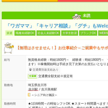
未読
「ワガママ」「キャリア相談」「グチ」もWelc
派遣
職種未経験OK
社会人未経験OK
大学生歓迎
ブランクOK
WEB
【無理はさせません！】お仕事紹介～ご就業中もサ
無資格未経験：時給1600円～ 経験者：時給1800円
給与
ます）※稼働開始時は手続き完了次第のお支払いとなり
交通費別途支給あり
交通費全額支給※規定有
交通費
埼玉県吉川市
勤務地
吉川駅
/
吉川美南駅
＜シニア向け施設＞
★1日6時間～の時短シフトOK ★スタート時間選べます！ 7:00～16
勤務時間
ど 残業なし！ ※Wワークの場合、他のお仕事と合わせ週