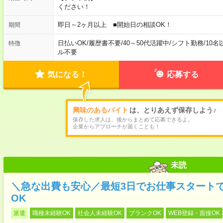
ください！
即日～2ヶ月以上 ■開始日の相談OK！
期間
日払いOK
/
履歴書不要
/
40～50代活躍中
/
シフト勤務
/
10名
特徴
ル不要
気になる！
応募する
興味のあるバイト
は、とりあえず保存しよう♪
保存した求人は、後からまとめて応募できるよ。
企業からアプローチが届くことも！
未読
＼急な出費も安心／最短3日でお仕事スタート
OK
派遣
職種未経験OK
社会人未経験OK
ブランクOK
WEB登録・面接OK