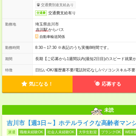
交通費別途支給あり
交通費支給有り
交通費
埼玉県吉川市
勤務地
吉川駅
からバス
自動車輸送関係
8:30～17:30 ※表記のうち実働8時間です。
勤務時間
長期【ご応募から1週間以内(最短2日目)のスピード就業
期間
日払いOK
/
履歴書不要
/
電話対応なし
/
パソコンスキル不要
特徴
気になる！
応募する
未読
吉川市【週3日～】ホテルライクな高齢者マン
派遣
職種未経験OK
社会人未経験OK
大学生歓迎
ブランクOK
WEB