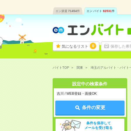
エン派遣
71454
件
エン バイト
82531
件
0
気になるリスト
保存した希
バイトTOP
関東
埼玉のアルバイト・バイト
設定中の検索条件
吉川 / WEB登録・面接OK
条件の変更
条件を保存して
メールを受け取る