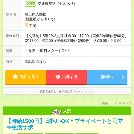
交通費支給（規定あり）
交通費
埼玉県入間郡
勤務地
鶴瀬駅
から車10分
工場
【交替制】5勤2休2交替 (1)8:00～17:00（実働8時間/休憩60分）
勤務時間
(2)17:00～翌2:00（実働8時間/休憩60分） (3)20:00～翌5:00（実
働8時間/休憩60分） (1)(2)の2交替or(1)(3)の2交替（両パターン
あり）
・長期 ・即日スタートOK！
期間
電話対応なし
特徴
気になる！
応募する
詳細へ
掲載元企業名
株式会社日本ワークプレイス
掲載日：2026.08.02
未読
【時給1500円】日払いOK＊プライベートと両立
⇒生活サポ