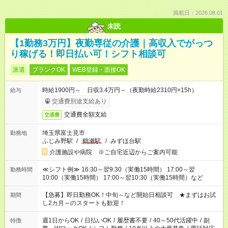
掲載日：2026.08.01
未読
【1勤務3万円】夜勤専従の介護｜高収入でがっつ
り稼げる！即日払い可！シフト相談可
派遣
ブランクOK
WEB登録・面接OK
時給1900円～ 日収3.4万円～（夜勤時給2310円×15h）
給与
交通費別途支給あり
交通費全額支給
交通費
埼玉県富士見市
勤務地
ふじみ野駅
/
鶴瀬駅
/
みずほ台駅
介護施設や病院 ※ご自宅近辺からご案内可能
≪シフト例≫ 16:30～翌9:30（実働15時間） 17:00～翌
勤務時間
10:00（実働15時間） 17:00～翌10:30（実働15時間）など
【急募】即日勤務OK！中旬～など開始日相談可 ★まずはお試
期間
し2カ月～のスタートも歓迎！
週1日からOK
/
日払いOK
/
履歴書不要
/
40～50代活躍中
/
副
特徴