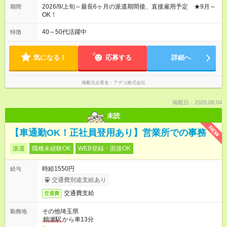
2026/9/上旬～最長6ヶ月の派遣期間後、直接雇用予定 ★9月～
期間
OK！
40～50代活躍中
特徴
気になる！
応募する
詳細へ
掲載元企業名
アデコ株式会社
掲載日：2026.08.04
未読
NEW
【車通勤OK！正社員登用あり】営業所での事務
派遣
職種未経験OK
WEB登録・面接OK
時給1550円
給与
交通費別途支給あり
交通費支給
交通費
その他埼玉県
勤務地
鶴瀬駅
から車13分