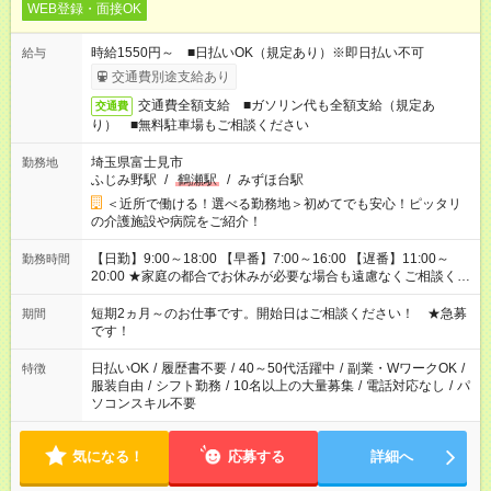
WEB登録・面接OK
時給1550円～ ■日払いOK（規定あり）※即日払い不可
給与
交通費別途支給あり
交通費全額支給 ■ガソリン代も全額支給（規定あ
交通費
り） ■無料駐車場もご相談ください
埼玉県富士見市
勤務地
ふじみ野駅
/
鶴瀬駅
/
みずほ台駅
＜近所で働ける！選べる勤務地＞初めてでも安心！ピッタリ
の介護施設や病院をご紹介！
【日勤】9:00～18:00 【早番】7:00～16:00 【遅番】11:00～
勤務時間
20:00 ★家庭の都合でお休みが必要な場合も遠慮なくご相談くだ
さい。
短期2ヵ月～のお仕事です。開始日はご相談ください！ ★急募
期間
です！
日払いOK
/
履歴書不要
/
40～50代活躍中
/
副業・WワークOK
/
特徴
服装自由
/
シフト勤務
/
10名以上の大量募集
/
電話対応なし
/
パ
ソコンスキル不要
気になる！
応募する
詳細へ