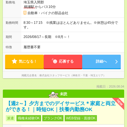
埼玉県入間郡
勤務地
鶴瀬駅
からバス10分
自動車・バイクの部品会社
8:30～17:15 ※残業はほとんどありません。※休憩は45分で
勤務時間
す。
2026/08/17～長期 ※8月～！
期間
履歴書不要
特徴
気になる！
応募する
詳細へ
掲載元企業名
株式会社スタッフサービス（神奈川・千葉・埼玉エリア）
掲載日：2026.08.04
未読
NEW
【週2～】夕方までのデイサービス＊家庭と両立
ができる！｜時短OK｜扶養内勤務OK
派遣
職種未経験OK
ブランクOK
WEB登録・面接OK