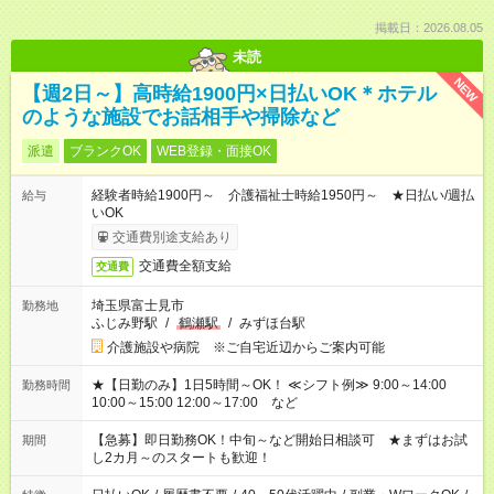
掲載日：2026.08.05
未読
NEW
【週2日～】高時給1900円×日払いOK＊ホテル
のような施設でお話相手や掃除など
派遣
ブランクOK
WEB登録・面接OK
経験者時給1900円～ 介護福祉士時給1950円～ ★日払い/週払
給与
いOK
交通費別途支給あり
交通費全額支給
交通費
埼玉県富士見市
勤務地
ふじみ野駅
/
鶴瀬駅
/
みずほ台駅
介護施設や病院 ※ご自宅近辺からご案内可能
★【日勤のみ】1日5時間～OK！ ≪シフト例≫ 9:00～14:00
勤務時間
10:00～15:00 12:00～17:00 など
【急募】即日勤務OK！中旬～など開始日相談可 ★まずはお試
期間
し2カ月～のスタートも歓迎！