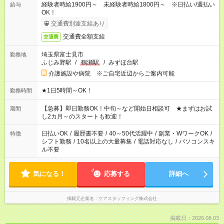
経験者時給1900円～ 未経験者時給1800円～ ※日払い/週払い
給与
OK！
交通費別途支給あり
交通費全額支給
交通費
埼玉県富士見市
勤務地
ふじみ野駅
/
鶴瀬駅
/
みずほ台駅
介護施設や病院 ※ご自宅近辺からご案内可能
★1日5時間～OK！
勤務時間
【急募】即日勤務OK！中旬～など開始日相談可 ★まずはお試
期間
し2カ月～のスタートも歓迎！
日払いOK
/
履歴書不要
/
40～50代活躍中
/
副業・WワークOK
/
特徴
シフト勤務
/
10名以上の大量募集
/
電話対応なし
/
パソコンスキ
ル不要
気になる！
応募する
詳細へ
掲載元企業名
ケアスタッフィング株式会社
掲載日：2026.08.03