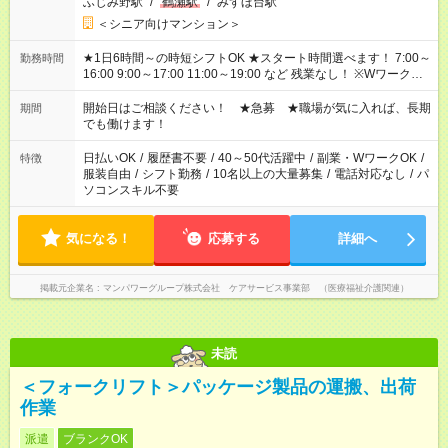
ふじみ野駅
/
鶴瀬駅
/
みずほ台駅
＜シニア向けマンション＞
★1日6時間～の時短シフトOK ★スタート時間選べます！ 7:00～
勤務時間
16:00 9:00～17:00 11:00～19:00 など 残業なし！ ※Wワークの
場合、他のお仕事と合わせ週40時間超の就業はご案内できませ
ん ※法令に基づき、週20時間以上勤務は社会保険への加入対象
開始日はご相談ください！ ★急募 ★職場が気に入れば、長期
期間
となります ※労働者派遣法（日雇い派遣の原則禁止）により、
でも働けます！
短時間・短期間の就業はご案内が難しい場合があります
日払いOK
/
履歴書不要
/
40～50代活躍中
/
副業・WワークOK
/
特徴
服装自由
/
シフト勤務
/
10名以上の大量募集
/
電話対応なし
/
パ
ソコンスキル不要
気になる！
応募する
詳細へ
掲載元企業名
マンパワーグループ株式会社 ケアサービス事業部 （医療福祉介護関連）
未読
＜フォークリフト＞パッケージ製品の運搬、出荷
作業
派遣
ブランクOK