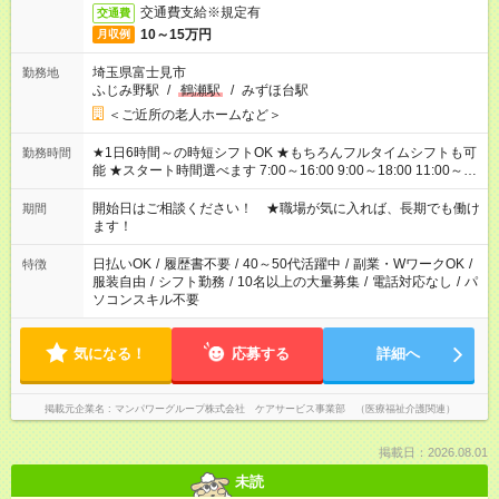
交通費支給※規定有
交通費
10～15万円
月収例
埼玉県富士見市
勤務地
ふじみ野駅
/
鶴瀬駅
/
みずほ台駅
＜ご近所の老人ホームなど＞
★1日6時間～の時短シフトOK ★もちろんフルタイムシフトも可
勤務時間
能 ★スタート時間選べます 7:00～16:00 9:00～18:00 11:00～
20:00 など 残業なし！ ※Wワークの場合、他のお仕事と合わせ
週40時間超の就業はご案内できません ※法令に基づき、週20時
開始日はご相談ください！ ★職場が気に入れば、長期でも働け
期間
間以上勤務は社会保険への加入対象となります ※労働者派遣法
ます！
（日雇い派遣の原則禁止）により、短時間・短期間の就業はご
案内が難しい場合があります
日払いOK
/
履歴書不要
/
40～50代活躍中
/
副業・WワークOK
/
特徴
服装自由
/
シフト勤務
/
10名以上の大量募集
/
電話対応なし
/
パ
ソコンスキル不要
気になる！
応募する
詳細へ
掲載元企業名
マンパワーグループ株式会社 ケアサービス事業部 （医療福祉介護関連）
掲載日：2026.08.01
未読