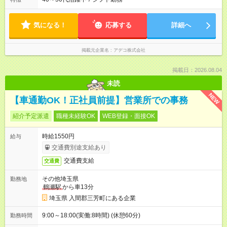
気になる！
応募する
詳細へ
掲載元企業名
アデコ株式会社
掲載日：2026.08.04
未読
NEW
【車通勤OK！正社員前提】営業所での事務
紹介予定派遣
職種未経験OK
WEB登録・面接OK
時給1550円
給与
交通費別途支給あり
交通費支給
交通費
その他埼玉県
勤務地
鶴瀬駅
から車13分
埼玉県 入間郡三芳町にある企業
9:00～18:00(実働:8時間) (休憩60分)
勤務時間