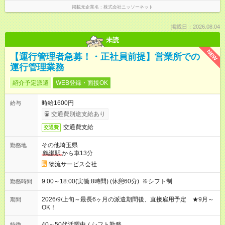
掲載元企業名
株式会社ニッソーネット
掲載日：2026.08.04
未読
NEW
【運行管理者急募！・正社員前提】営業所での
運行管理業務
紹介予定派遣
WEB登録・面接OK
時給1600円
給与
交通費別途支給あり
交通費支給
交通費
その他埼玉県
勤務地
鶴瀬駅
から車13分
物流サービス会社
9:00～18:00(実働:8時間) (休憩60分) ※シフト制
勤務時間
2026/9/上旬～最長6ヶ月の派遣期間後、直接雇用予定 ★9月～
期間
OK！
40～50代活躍中
/
シフト勤務
特徴