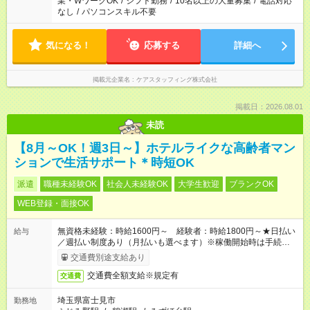
業・WワークOK
/
シフト勤務
/
10名以上の大量募集
/
電話対応
なし
/
パソコンスキル不要
気になる！
応募する
詳細へ
掲載元企業名
ケアスタッフィング株式会社
掲載日：2026.08.01
未読
【8月～OK！週3日～】ホテルライクな高齢者マン
ションで生活サポート＊時短OK
派遣
職種未経験OK
社会人未経験OK
大学生歓迎
ブランクOK
WEB登録・面接OK
無資格未経験：時給1600円～ 経験者：時給1800円～★日払い
給与
／週払い制度あり（月払いも選べます）※稼働開始時は手続き完
了次第のお支払いとなります。
交通費別途支給あり
交通費全額支給※規定有
交通費
埼玉県富士見市
勤務地