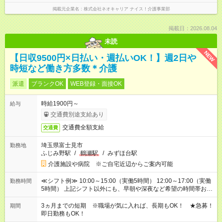
掲載元企業名
株式会社ネオキャリア ナイス！介護事業部
掲載日：2026.08.04
未読
NEW
【日収9500円×日払い・週払いOK！】週2日や
時短など働き方多数＊介護
派遣
ブランクOK
WEB登録・面接OK
時給1900円～
給与
交通費別途支給あり
交通費全額支給
交通費
埼玉県富士見市
勤務地
ふじみ野駅
/
鶴瀬駅
/
みずほ台駅
介護施設や病院 ※ご自宅近辺からご案内可能
≪シフト例≫ 10:00～15:00（実働5時間） 12:00～17:00（実働
勤務時間
5時間） 上記シフト以外にも、早朝や深夜など希望の時間帯お聞
かせください！ 事前に担当からヒアリングもしますので、ご安
心ください！
3ヵ月までの短期 ※職場が気に入れば、長期もOK！ ★急募！
期間
即日勤務もOK！