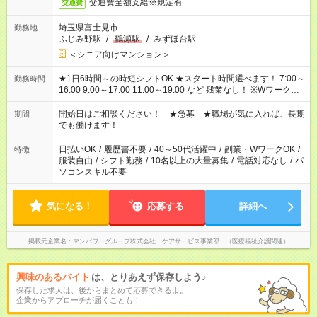
交通費全額支給※規定有
交通費
埼玉県富士見市
勤務地
ふじみ野駅
/
鶴瀬駅
/
みずほ台駅
＜シニア向けマンション＞
★1日6時間～の時短シフトOK ★スタート時間選べます！ 7:00～
勤務時間
16:00 9:00～17:00 11:00～19:00 など 残業なし！ ※Wワークの
場合、他のお仕事と合わせ週40時間超の就業はご案内できませ
ん ※法令に基づき、週20時間以上勤務は社会保険への加入対象
開始日はご相談ください！ ★急募 ★職場が気に入れば、長期
期間
となります ※労働者派遣法（日雇い派遣の原則禁止）により、
でも働けます！
短時間・短期間の就業はご案内が難しい場合があります
日払いOK
/
履歴書不要
/
40～50代活躍中
/
副業・WワークOK
/
特徴
服装自由
/
シフト勤務
/
10名以上の大量募集
/
電話対応なし
/
パ
ソコンスキル不要
気になる！
応募する
詳細へ
掲載元企業名
マンパワーグループ株式会社 ケアサービス事業部 （医療福祉介護関連）
興味のあるバイト
は、とりあえず保存しよう♪
保存した求人は、後からまとめて応募できるよ。
企業からアプローチが届くことも！