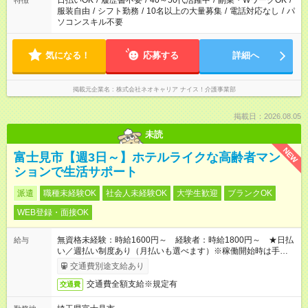
日払いOK
/
履歴書不要
/
40～50代活躍中
/
副業・WワークOK
/
特徴
服装自由
/
シフト勤務
/
10名以上の大量募集
/
電話対応なし
/
パ
ソコンスキル不要
気になる！
応募する
詳細へ
掲載元企業名
株式会社ネオキャリア ナイス！介護事業部
掲載日：2026.08.05
未読
NEW
富士見市【週3日～】ホテルライクな高齢者マン
ションで生活サポート
派遣
職種未経験OK
社会人未経験OK
大学生歓迎
ブランクOK
WEB登録・面接OK
無資格未経験：時給1600円～ 経験者：時給1800円～ ★日払
給与
い／週払い制度あり（月払いも選べます）※稼働開始時は手続き
完了次第のお支払いとなります。
交通費別途支給あり
交通費全額支給※規定有
交通費