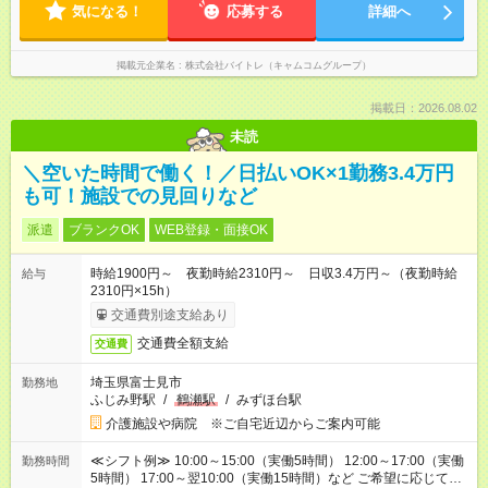
気になる！
応募する
詳細へ
掲載元企業名
株式会社バイトレ（キャムコムグループ）
掲載日：2026.08.02
未読
＼空いた時間で働く！／日払いOK×1勤務3.4万円
も可！施設での見回りなど
派遣
ブランクOK
WEB登録・面接OK
時給1900円～ 夜勤時給2310円～ 日収3.4万円～（夜勤時給
給与
2310円×15h）
交通費別途支給あり
交通費全額支給
交通費
埼玉県富士見市
勤務地
ふじみ野駅
/
鶴瀬駅
/
みずほ台駅
介護施設や病院 ※ご自宅近辺からご案内可能
≪シフト例≫ 10:00～15:00（実働5時間） 12:00～17:00（実働
勤務時間
5時間） 17:00～翌10:00（実働15時間）など ご希望に応じて、