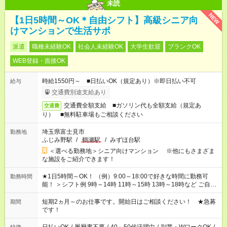
未読
NEW
【1日5時間～OK＊自由シフト】高級シニア向
けマンションで生活サポ
派遣
職種未経験OK
社会人未経験OK
大学生歓迎
ブランクOK
WEB登録・面接OK
時給1550円～ ■日払いOK（規定あり）※即日払い不可
給与
交通費別途支給あり
交通費全額支給 ■ガソリン代も全額支給（規定あ
交通費
り） ■無料駐車場もご相談ください
埼玉県富士見市
勤務地
ふじみ野駅
/
鶴瀬駅
/
みずほ台駅
＜選べる勤務地＞シニア向けマンション ※他にもさまざま
な施設をご紹介できます！
★1日5時間～OK！ （例）9:00～18:00で好きな時間に勤務可
勤務時間
能！ ＞シフト例 9時～14時 11時～15時 13時～18時など ご自身
のご都合に合わせて勤務時間をご相談ください！ ★家庭の都合
でお休みや時間の調整が必要な場合も遠慮なくご相談くださ
短期2ヵ月～のお仕事です。開始日はご相談ください！ ★急募
期間
い。
です！