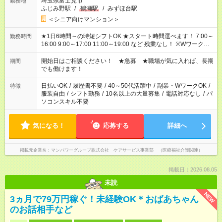
埼玉県富士見市
勤務地
ふじみ野駅
/
鶴瀬駅
/
みずほ台駅
＜シニア向けマンション＞
★1日6時間～の時短シフトOK ★スタート時間選べます！ 7:00～
勤務時間
16:00 9:00～17:00 11:00～19:00 など 残業なし！ ※Wワークの
場合、他のお仕事と合わせ週40時間超の就業はご案内できませ
ん ※法令に基づき、週20時間以上勤務は社会保険への加入対象
開始日はご相談ください！ ★急募 ★職場が気に入れば、長期
期間
となります ※労働者派遣法（日雇い派遣の原則禁止）により、
でも働けます！
短時間・短期間の就業はご案内が難しい場合があります
日払いOK
/
履歴書不要
/
40～50代活躍中
/
副業・WワークOK
/
特徴
服装自由
/
シフト勤務
/
10名以上の大量募集
/
電話対応なし
/
パ
ソコンスキル不要
気になる！
応募する
詳細へ
掲載元企業名
マンパワーグループ株式会社 ケアサービス事業部 （医療福祉介護関連）
掲載日：2026.08.05
未読
NEW
3ヵ月で79万円稼ぐ！未経験OK＊おばあちゃん
のお話相手など