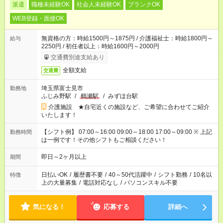
派遣
職種未経験OK
社会人未経験OK
ブランクOK
WEB登録・面接OK
無資格の方：時給1500円～1875円 / 介護福祉士：時給1800円～
給与
2250円 / 初任者以上：時給1600円～2000円
交通費別途支給あり
全額支給
交通費
埼玉県富士見市
勤務地
ふじみ野駅
/
鶴瀬駅
/
みずほ台駅
介護施設 ★自宅近くの施設など、ご希望に合わせてご紹介
いたします！
【シフト例】 07:00～16:00 09:00～18:00 17:00～09:00 ※ 上記
勤務時間
は一例です！その他シフトもご相談ください！
即日～2ヶ月以上
期間
日払いOK
/
履歴書不要
/
40～50代活躍中
/
シフト勤務
/
10名以
特徴
上の大量募集
/
電話対応なし
/
パソコンスキル不要
気になる！
応募する
詳細へ