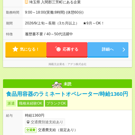
埼玉県 入間郡三芳町にある企業
9:00～18:00(実働:8時間) (休憩60分)
勤務時間
2026/9/上旬～長期（3カ月以上） ★9月～OK！
期間
履歴書不要
/
40～50代活躍中
特徴
気になる！
応募する
詳細へ
掲載元企業名
アデコ株式会社
未読
食品用容器のラミネートオペレーター/時給1360円
派遣
職種未経験OK
ブランクOK
時給1360円
給与
交通費別途支給あり
交通費支給（規定あり）
交通費