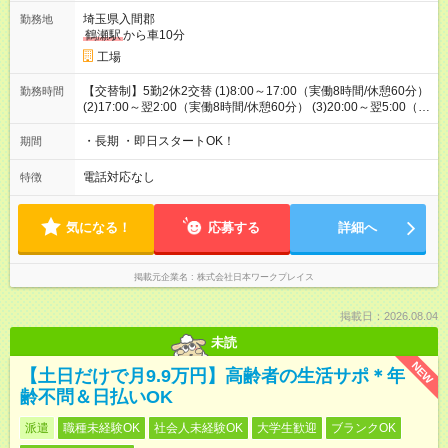
埼玉県入間郡
勤務地
鶴瀬駅
から車10分
工場
【交替制】5勤2休2交替 (1)8:00～17:00（実働8時間/休憩60分）
勤務時間
(2)17:00～翌2:00（実働8時間/休憩60分） (3)20:00～翌5:00（実
働8時間/休憩60分） (1)(2)の2交替or(1)(3)の2交替（両パターン
あり）
・長期 ・即日スタートOK！
期間
電話対応なし
特徴
気になる！
応募する
詳細へ
掲載元企業名
株式会社日本ワークプレイス
掲載日：2026.08.04
未読
NEW
【土日だけで月9.9万円】高齢者の生活サポ＊年
齢不問＆日払いOK
派遣
職種未経験OK
社会人未経験OK
大学生歓迎
ブランクOK