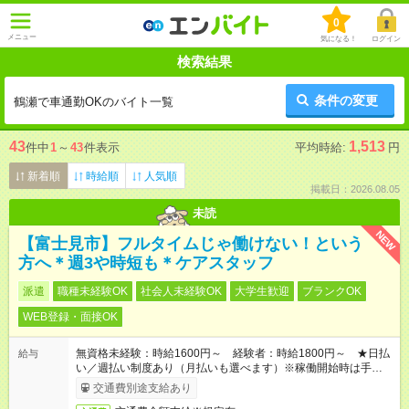
0
メニュー
気になる！
ログイン
検索結果
条件の変更
鶴瀬で車通勤OKのバイト一覧
43
1,513
件中
1
～
43
件表示
平均時給:
円
新着順
時給順
人気順
掲載日：2026.08.05
未読
NEW
【富士見市】フルタイムじゃ働けない！という
方へ＊週3や時短も＊ケアスタッフ
派遣
職種未経験OK
社会人未経験OK
大学生歓迎
ブランクOK
WEB登録・面接OK
無資格未経験：時給1600円～ 経験者：時給1800円～ ★日払
給与
い／週払い制度あり（月払いも選べます）※稼働開始時は手続き
完了次第のお支払いとなります。
交通費別途支給あり