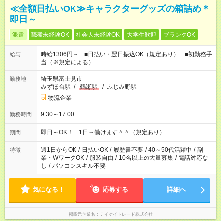
≪全額日払いOK≫キャラクターグッズの箱詰め＊
即日～
派遣
職種未経験OK
社会人未経験OK
大学生歓迎
ブランクOK
時給1306円～ ■日払い・翌日振込OK（規定あり） ■初勤務手
給与
当（※規定による）
埼玉県富士見市
勤務地
みずほ台駅
/
鶴瀬駅
/
ふじみ野駅
物流企業
9:30～17:00
勤務時間
即日～OK！ 1日～働けます＾＾（規定あり）
期間
週1日からOK
/
日払いOK
/
履歴書不要
/
40～50代活躍中
/
副
特徴
業・WワークOK
/
服装自由
/
10名以上の大量募集
/
電話対応な
し
/
パソコンスキル不要
気になる！
応募する
詳細へ
掲載元企業名
テイケイトレード株式会社