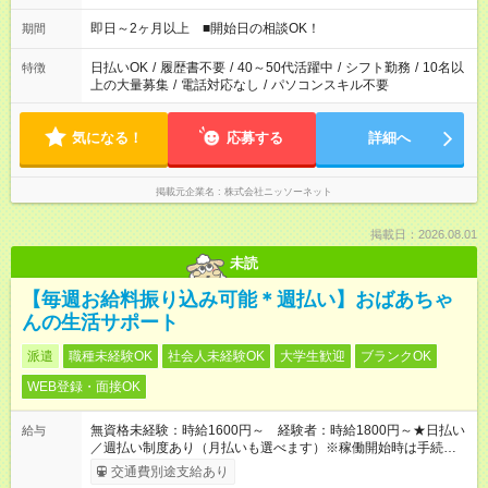
即日～2ヶ月以上 ■開始日の相談OK！
期間
日払いOK
/
履歴書不要
/
40～50代活躍中
/
シフト勤務
/
10名以
特徴
上の大量募集
/
電話対応なし
/
パソコンスキル不要
気になる！
応募する
詳細へ
掲載元企業名
株式会社ニッソーネット
掲載日：2026.08.01
未読
【毎週お給料振り込み可能＊週払い】おばあちゃ
んの生活サポート
派遣
職種未経験OK
社会人未経験OK
大学生歓迎
ブランクOK
WEB登録・面接OK
無資格未経験：時給1600円～ 経験者：時給1800円～★日払い
給与
／週払い制度あり（月払いも選べます）※稼働開始時は手続き完
了次第のお支払いとなります。
交通費別途支給あり