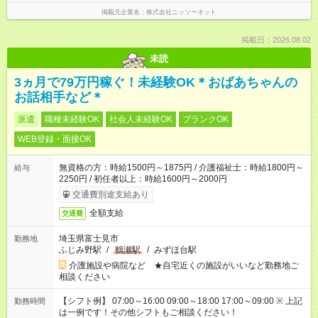
掲載元企業名
株式会社ニッソーネット
掲載日：2026.08.02
未読
3ヵ月で79万円稼ぐ！未経験OK＊おばあちゃんの
お話相手など＊
派遣
職種未経験OK
社会人未経験OK
ブランクOK
WEB登録・面接OK
無資格の方：時給1500円～1875円 / 介護福祉士：時給1800円～
給与
2250円 / 初任者以上：時給1600円～2000円
交通費別途支給あり
全額支給
交通費
埼玉県富士見市
勤務地
ふじみ野駅
/
鶴瀬駅
/
みずほ台駅
介護施設や病院など ★自宅近くの施設がいいなど勤務地ご
相談ください
【シフト例】 07:00～16:00 09:00～18:00 17:00～09:00 ※ 上記
勤務時間
は一例です！その他シフトもご相談ください！