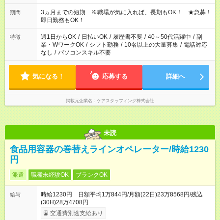
働く時間は調整できます！ お気軽に担当へ相談ください！
3ヵ月までの短期 ※職場が気に入れば、長期もOK！ ★急募！
期間
即日勤務もOK！
週1日からOK
/
日払いOK
/
履歴書不要
/
40～50代活躍中
/
副
特徴
業・WワークOK
/
シフト勤務
/
10名以上の大量募集
/
電話対応
なし
/
パソコンスキル不要
気になる！
応募する
詳細へ
掲載元企業名
ケアスタッフィング株式会社
未読
食品用容器の巻替えラインオペレーター/時給1230
円
派遣
職種未経験OK
ブランクOK
時給1230円 日額平均1万844円/月額(22日)23万8568円/残込
給与
(30H)28万4708円
交通費別途支給あり