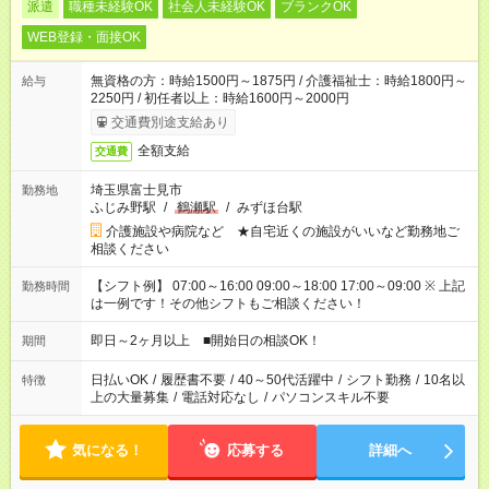
派遣
職種未経験OK
社会人未経験OK
ブランクOK
WEB登録・面接OK
無資格の方：時給1500円～1875円 / 介護福祉士：時給1800円～
給与
2250円 / 初任者以上：時給1600円～2000円
交通費別途支給あり
全額支給
交通費
埼玉県富士見市
勤務地
ふじみ野駅
/
鶴瀬駅
/
みずほ台駅
介護施設や病院など ★自宅近くの施設がいいなど勤務地ご
相談ください
【シフト例】 07:00～16:00 09:00～18:00 17:00～09:00 ※ 上記
勤務時間
は一例です！その他シフトもご相談ください！
即日～2ヶ月以上 ■開始日の相談OK！
期間
日払いOK
/
履歴書不要
/
40～50代活躍中
/
シフト勤務
/
10名以
特徴
上の大量募集
/
電話対応なし
/
パソコンスキル不要
気になる！
応募する
詳細へ