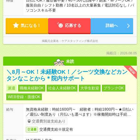
日払いOK
/
履歴書不要
/
40～50代活躍中
/
副業・WワークOK
/
特徴
服装自由
/
シフト勤務
/
10名以上の大量募集
/
電話対応なし
/
パ
ソコンスキル不要
気になる！
応募する
詳細へ
掲載元企業名
ケアスタッフィング株式会社
掲載日：2026.08.05
未読
NEW
＼8月～OK！未経験OK！／シーツ交換などカン
タンなことから＊院内サポート
派遣
職種未経験OK
社会人未経験OK
大学生歓迎
ブランクOK
WEB登録・面接OK
無資格未経験：時給1600円～ 経験者：時給1800円～★日払い
給与
／週払い制度あり（月払いも選べます）※稼働開始時は手続き完
了次第のお支払いとなります。
交通費別途支給あり
交通費支給※規定有
交通費