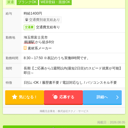
派遣
ブランクOK
WEB登録・面接OK
時給1400円
給与
交通費別途支給あり
交通費支給有り
交通費
埼玉県富士見市
勤務地
鶴瀬駅
から徒歩8分
素材系メーカー
8:30～17:50 ※表記のうち実働8時間です。
勤務時間
長期【ご応募から1週間以内(最短2日目)のスピード就業が可能】
期間
即日～
日払いOK
/
履歴書不要
/
電話対応なし
/
パソコンスキル不要
特徴
気になる！
応募する
詳細へ
掲載元企業名
株式会社テクノ・サービス
掲載日：2026.08.05