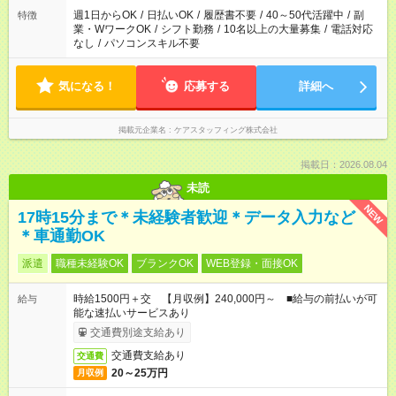
週1日からOK
/
日払いOK
/
履歴書不要
/
40～50代活躍中
/
副
特徴
業・WワークOK
/
シフト勤務
/
10名以上の大量募集
/
電話対応
なし
/
パソコンスキル不要
気になる！
応募する
詳細へ
掲載元企業名
ケアスタッフィング株式会社
掲載日：2026.08.04
未読
NEW
17時15分まで＊未経験者歓迎＊データ入力など
＊車通勤OK
派遣
職種未経験OK
ブランクOK
WEB登録・面接OK
時給1500円＋交 【月収例】240,000円～ ■給与の前払いが可
給与
能な速払いサービスあり
交通費別途支給あり
交通費支給あり
交通費
20～25万円
月収例