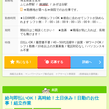
埼玉県富士見市
勤務地
ふじみ野駅
/
鶴瀬駅
/
みずほ台駅
≪勤務地が選べる≫病院でのお仕事です。
★1日6時間～の時短シフトOK ★都合に合わせてシフトが決めら
勤務時間
れます シフト例： 7：00～16：00 9：00～15：00 9：00～
18：00 11：00～20：00 など ※Wワークの場合、他のお仕事と
合わせ週40時間超の就業はご案内できません ※法令に基づき、
開始日はご相談ください！ ★急募 ★職場が気に入れば、長期
期間
週20時間以上勤務は社会保険への加入対象となります ※労働者
でも働けます！
派遣法（日雇い派遣の原則禁止）により、短時間・短期間の就
業はご案内が難しい場合があります
日払いOK
/
履歴書不要
/
40～50代活躍中
/
副業・WワークOK
/
特徴
シフト勤務
/
10名以上の大量募集
/
電話対応なし
/
パソコンスキ
ル不要
気になる！
応募する
詳細へ
掲載元企業名
マンパワーグループ株式会社 ケアサービス事業部 （医療福祉介護関連）
未読
給与即払いOK！高時給！土日休み！日勤のお仕
事！組立作業