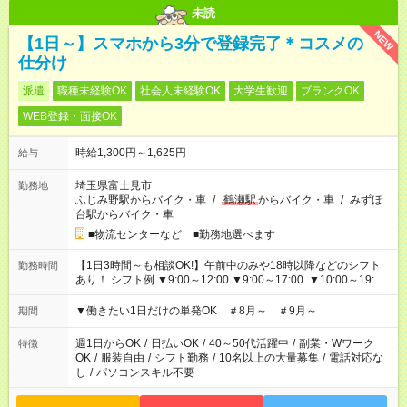
未読
NEW
【1日～】スマホから3分で登録完了＊コスメの
仕分け
派遣
職種未経験OK
社会人未経験OK
大学生歓迎
ブランクOK
WEB登録・面接OK
時給1,300円～1,625円
給与
埼玉県富士見市
勤務地
ふじみ野駅からバイク・車
/
鶴瀬駅
からバイク・車
/
みずほ
台駅からバイク・車
■物流センターなど ■勤務地選べます
【1日3時間～も相談OK!】午前中のみや18時以降などのシフト
勤務時間
あり！ シフト例 ▼9:00～12:00 ▼9:00～17:00 ▼10:00～19:00
▼18:00～21:00
▼働きたい1日だけの単発OK ＃8月～ ＃9月～
期間
週1日からOK
/
日払いOK
/
40～50代活躍中
/
副業・Wワーク
特徴
OK
/
服装自由
/
シフト勤務
/
10名以上の大量募集
/
電話対応な
し
/
パソコンスキル不要