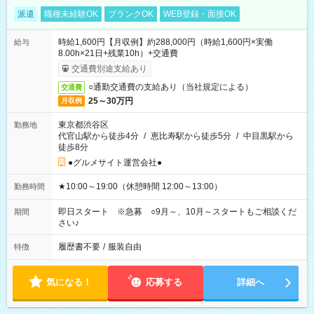
派遣
職種未経験OK
ブランクOK
WEB登録・面接OK
時給1,600円【月収例】約288,000円（時給1,600円×実働
給与
8.00h×21日+残業10h）+交通費
交通費別途支給あり
○通勤交通費の支給あり（当社規定による）
交通費
25～30万円
月収例
東京都渋谷区
勤務地
代官山駅から徒歩4分
/
恵比寿駅から徒歩5分
/
中目黒駅から
徒歩8分
●グルメサイト運営会社●
★10:00～19:00（休憩時間 12:00～13:00）
勤務時間
即日スタート ※急募 ○9月～、10月～スタートもご相談くだ
期間
さい♪
履歴書不要
/
服装自由
特徴
気になる！
応募する
詳細へ