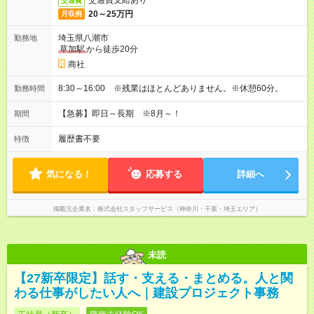
交通費支給あり
交通費
20～25万円
月収例
埼玉県八潮市
勤務地
草加駅
から徒歩20分
商社
8:30～16:00 ※残業はほとんどありません。※休憩60分。
勤務時間
【急募】即日～長期 ※8月～！
期間
履歴書不要
特徴
気になる！
応募する
詳細へ
掲載元企業名
株式会社スタッフサービス（神奈川・千葉・埼玉エリア）
未読
【27新卒限定】話す・支える・まとめる。人と関
わる仕事がしたい人へ｜建設プロジェクト事務