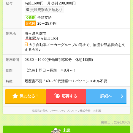
時給1600円 月収例 208,000円
給与
交通費別途支給あり
全額支給
交通費
20～25万円
月収例
埼玉県八潮市
勤務地
草加駅
から徒歩16分
大手自動車メーカーグループの商社で、物流や部品供給を支
える会社♪
08:30～16:00(実働6時間30分 休憩1時間)
勤務時間
【急募】即日～長期 ※8月～！
期間
履歴書不要
/
40～50代活躍中
/
パソコンスキル不要
特徴
気になる！
応募する
詳細へ
掲載元企業名
パーソルテンプスタッフ株式会社 首都圏
掲載日：2026.08.05
未読