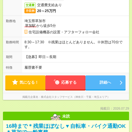
交通費支給あり
交通費
20～25万円
月収例
埼玉県草加市
勤務地
草加駅
から徒歩5分
住宅設備機器の設置・アフターフォロー会社
8:30～17:30 ※残業はほとんどありません。※休憩は70分で
勤務時間
す。
【急募】即日～長期
期間
履歴書不要
特徴
気になる！
応募する
詳細へ
掲載元企業名
株式会社スタッフサービス（神奈川・千葉・埼玉エリア）
掲載日：2026.07.29
未読
16時まで＊残業ほぼなし▼自転車・バイク通勤OK