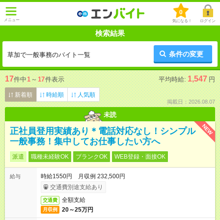
0
メニュー
気になる！
ログイン
検索結果
条件の変更
草加で一般事務のバイト一覧
17
1,547
件中
1
～
17
件表示
平均時給:
円
新着順
時給順
人気順
掲載日：2026.08.07
未読
NEW
正社員登用実績あり＊電話対応なし！シンプル
一般事務！集中してお仕事したい方へ
派遣
職種未経験OK
ブランクOK
WEB登録・面接OK
時給1550円 月収例 232,500円
給与
交通費別途支給あり
全額支給
交通費
20～25万円
月収例