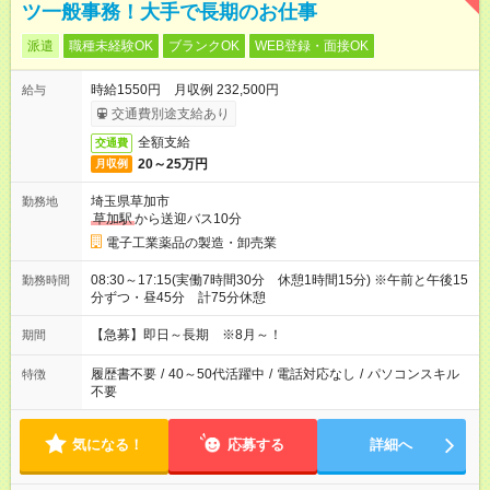
ツ一般事務！大手で長期のお仕事
派遣
職種未経験OK
ブランクOK
WEB登録・面接OK
時給1550円 月収例 232,500円
給与
交通費別途支給あり
全額支給
交通費
20～25万円
月収例
埼玉県草加市
勤務地
草加駅
から送迎バス10分
電子工業薬品の製造・卸売業
08:30～17:15(実働7時間30分 休憩1時間15分) ※午前と午後15
勤務時間
分ずつ・昼45分 計75分休憩
【急募】即日～長期 ※8月～！
期間
履歴書不要
/
40～50代活躍中
/
電話対応なし
/
パソコンスキル
特徴
不要
気になる！
応募する
詳細へ