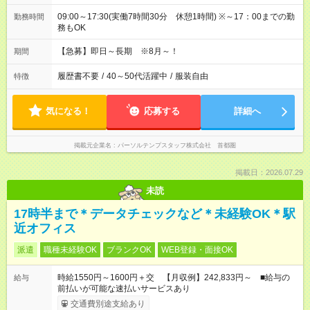
09:00～17:30(実働7時間30分 休憩1時間) ※～17：00までの勤
勤務時間
務もOK
【急募】即日～長期 ※8月～！
期間
履歴書不要
/
40～50代活躍中
/
服装自由
特徴
気になる！
応募する
詳細へ
掲載元企業名
パーソルテンプスタッフ株式会社 首都圏
掲載日：2026.07.29
未読
17時半まで＊データチェックなど＊未経験OK＊駅
近オフィス
派遣
職種未経験OK
ブランクOK
WEB登録・面接OK
時給1550円～1600円＋交 【月収例】242,833円～ ■給与の
給与
前払いが可能な速払いサービスあり
交通費別途支給あり