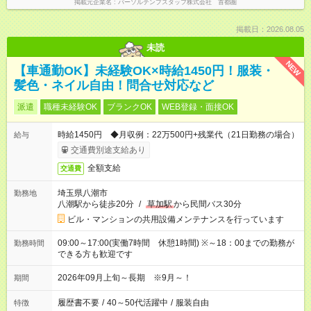
掲載元企業名
パーソルテンプスタッフ株式会社 首都圏
掲載日：2026.08.05
未読
NEW
【車通勤OK】未経験OK×時給1450円！服装・
髪色・ネイル自由！問合せ対応など
派遣
職種未経験OK
ブランクOK
WEB登録・面接OK
時給1450円 ◆月収例：22万500円+残業代（21日勤務の場合）
給与
交通費別途支給あり
全額支給
交通費
埼玉県八潮市
勤務地
八潮駅から徒歩20分
/
草加駅
から民間バス30分
ビル・マンションの共用設備メンテナンスを行っています
09:00～17:00(実働7時間 休憩1時間) ※～18：00までの勤務が
勤務時間
できる方も歓迎です
2026年09月上旬～長期 ※9月～！
期間
履歴書不要
/
40～50代活躍中
/
服装自由
特徴