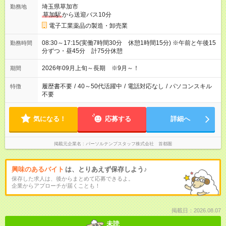
埼玉県草加市
勤務地
草加駅
から送迎バス10分
電子工業薬品の製造・卸売業
08:30～17:15(実働7時間30分 休憩1時間15分) ※午前と午後15
勤務時間
分ずつ・昼45分 計75分休憩
2026年09月上旬～長期 ※9月～！
期間
履歴書不要
/
40～50代活躍中
/
電話対応なし
/
パソコンスキル
特徴
不要
気になる！
応募する
詳細へ
掲載元企業名
パーソルテンプスタッフ株式会社 首都圏
興味のあるバイト
は、とりあえず保存しよう♪
保存した求人は、後からまとめて応募できるよ。
企業からアプローチが届くことも！
掲載日：2026.08.07
未読