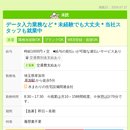
掲載日：2026.07.27
未読
データ入力業務など＊未経験でも大丈夫＊当社ス
タッフも就業中
派遣
職種未経験OK
ブランクOK
WEB登録・面接OK
時給1600円＋交 ■給与の前払いが可能な速払いサービスあり
給与
交通費別途支給あり
交通費支給あり
交通費
埼玉県草加市
勤務地
草加駅
から徒歩5分
水まわりの住宅設備関連会社
8:30～17:30 ※残業は月10～15時間程度。※休憩は計70分で
勤務時間
す。
【急募】即日～長期
期間
履歴書不要
特徴