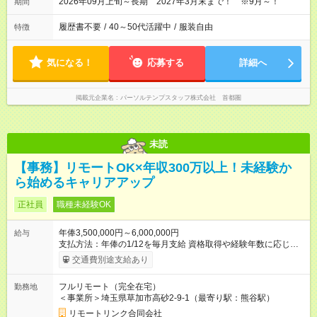
2026年09月上旬～長期 2027年3月末まで！ ※9月～！
期間
履歴書不要
/
40～50代活躍中
/
服装自由
特徴
気になる！
応募する
詳細へ
掲載元企業名
パーソルテンプスタッフ株式会社 首都圏
未読
【事務】リモートOK×年収300万以上！未経験か
ら始めるキャリアアップ
正社員
職種未経験OK
年俸3,500,000円～6,000,000円
給与
支払方法：年俸の1/12を毎月支給 資格取得や経験年数に応じ
て、給与は上がっていきます。 自分の頑張りが給与に反映され
交通費別途支給あり
ます。 【試用期間】試用期間なし
フルリモート（完全在宅）
勤務地
＜事業所＞埼玉県草加市高砂2-9-1（最寄り駅：熊谷駅）
リモートリンク合同会社