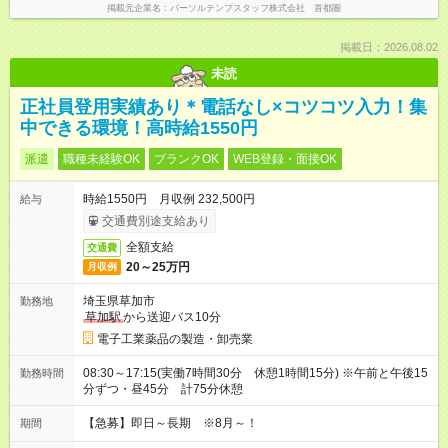
掲載元企業名
パーソルテンプスタッフ株式会社 首都圏
掲載日：2026.08.02
未読
正社員登用実績あり＊電話なし×コツコツ入力！集
中できる環境！高時給1550円
派遣
職種未経験OK
ブランクOK
WEB登録・面接OK
時給1550円 月収例 232,500円
給与
交通費別途支給あり
全額支給
交通費
20～25万円
月収例
埼玉県草加市
勤務地
草加駅
から送迎バス10分
電子工業薬品の製造・卸売業
08:30～17:15(実働7時間30分 休憩1時間15分) ※午前と午後15
勤務時間
分ずつ・昼45分 計75分休憩
【急募】即日～長期 ※8月～！
期間