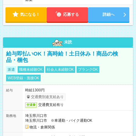
気になる！
応募する
詳細へ
未読
給与即払いOK！高時給！土日休み！商品の検
品・梱包
派遣
職種未経験OK
社会人未経験OK
ブランクOK
WEB登録・面接OK
時給1300円
給与
交通費別途支給あり
交通費支給有り
交通費
埼玉県川口市
勤務地
埼玉県川口市 ※車通勤・バイク通勤OK
物流・倉庫関係