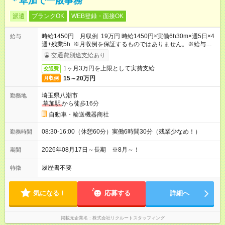
＊草加で一般事務
派遣
ブランクOK
WEB登録・面接OK
時給1450円 月収例 19万円 時給1450円×実働6h30m×週5日×4
給与
週+残業5h ※月収例を保証するものではありません。※給与即受
取りサービス利用可（利用条件有）
交通費別途支給あり
1ヶ月3万円を上限として実費支給
交通費
15～20万円
月収例
埼玉県八潮市
勤務地
草加駅
から徒歩16分
自動車・輸送機器商社
08:30-16:00（休憩60分）実働6時間30分（残業少なめ！）
勤務時間
2026年08月17日～長期 ※8月～！
期間
履歴書不要
特徴
気になる！
応募する
詳細へ
掲載元企業名
株式会社リクルートスタッフィング