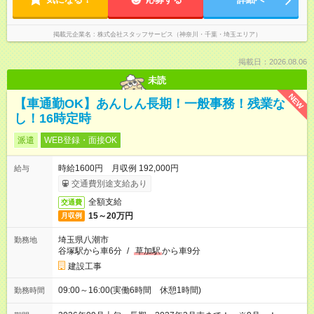
掲載元企業名
株式会社スタッフサービス（神奈川・千葉・埼玉エリア）
掲載日：2026.08.06
未読
NEW
【車通勤OK】あんしん長期！一般事務！残業な
し！16時定時
派遣
WEB登録・面接OK
時給1600円 月収例 192,000円
給与
交通費別途支給あり
全額支給
交通費
15～20万円
月収例
埼玉県八潮市
勤務地
谷塚駅から車6分
/
草加駅
から車9分
建設工事
09:00～16:00(実働6時間 休憩1時間)
勤務時間