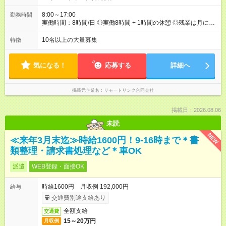
8:00～17:00
勤務時間
実働時間：8時間/日 ◎実働8時間 + 1時間の休憩 ◎残業は月に
15h以内です ◎8:00-17:00もしくは9:00-18:00で働いていただき
ます。
10名以上の大量募集
特徴
気になる！
応募する
詳細へ
掲載元企業名
リモートリンク合同会社
掲載日：2026.08.06
未読
NEW
≪来年3月末迄≫時給1600円！9-16時まで＊書
類整理・請求書処理など＊車OK
派遣
WEB登録・面接OK
時給1600円 月収例 192,000円
給与
交通費別途支給あり
全額支給
交通費
15～20万円
月収例