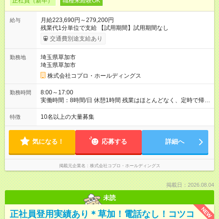
正社員（新卒）
職種未経験OK
月給223,690円～279,200円
給与
残業代1分単位で支給 【試用期間】試用期間なし
交通費別途支給あり
埼玉県草加市
勤務地
埼玉県草加市
株式会社コプロ・ホールディングス
8:00～17:00
勤務時間
実働時間：8時間/日 休憩1時間 残業はほとんどなく、定時で帰れ
る日が多い働き方です。 毎日の業務は進捗管理や事務が中心な
ので、 「今日やるべき仕事」が終われば、自然と区切りをつけ
10名以上の大量募集
特徴
やすいのが特長。 突発的な対応も少なく、無理をさせない働き
方を大切にしています。
気になる！
応募する
詳細へ
掲載元企業名
株式会社コプロ・ホールディングス
掲載日：2026.08.04
未読
NEW
正社員登用実績あり＊草加！電話なし！コツコ