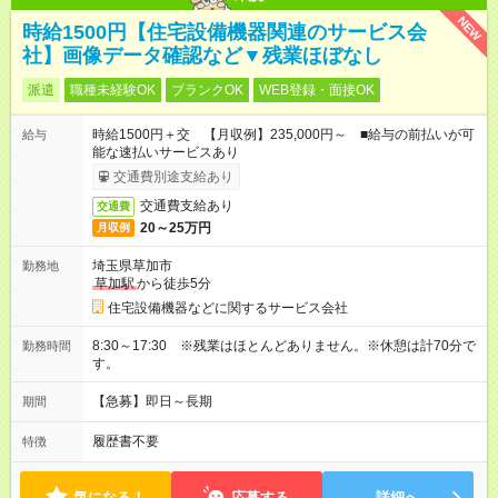
NEW
時給1500円【住宅設備機器関連のサービス会
社】画像データ確認など▼残業ほぼなし
派遣
職種未経験OK
ブランクOK
WEB登録・面接OK
時給1500円＋交 【月収例】235,000円～ ■給与の前払いが可
給与
能な速払いサービスあり
交通費別途支給あり
交通費支給あり
交通費
20～25万円
月収例
埼玉県草加市
勤務地
草加駅
から徒歩5分
住宅設備機器などに関するサービス会社
8:30～17:30 ※残業はほとんどありません。※休憩は計70分で
勤務時間
す。
【急募】即日～長期
期間
履歴書不要
特徴
気になる！
応募する
詳細へ