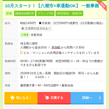
NEW
10月スタート！【八潮市×車通勤OK】 一般事務
派遣
職種未経験OK
ブランクOK
WEB登録・面接OK
時給1450円 ◆月収例：22万500円+残業代（21日勤務の場合）
給与
交通費別途支給あり
全額支給
交通費
埼玉県八潮市
勤務地
八潮駅から徒歩20分
/
草加駅
から民間バス30分
ビル・マンションの共用設備メンテナンスを行っています
09:00～17:00(実働7時間 休憩1時間) ※～18：00までの勤務が
勤務時間
できる方も歓迎です
2026年10月上旬～長期 開始日の相談OK 即日～からも歓
期間
迎！！ ※10月～！
履歴書不要
/
40～50代活躍中
/
服装自由
特徴
気になる！
応募する
詳細へ