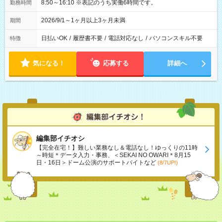
8:50～16:10 ※表記のうち実働6時間です。
勤務時間
2026/9/1～1ヶ月以上3ヶ月未満
期間
日払いOK
/
履歴書不要
/
電話対応なし
/
パソコンスキル不要
特徴
気になる！
応募する
詳細へ
編集部イチオシ
【完全在宅！】難しい業務なし＆電話なし！ゆっくりの11時
～時短＊データ入力・事務、＜SEKAI NO OWARI＊8月15
日・16日＞ドーム公演のサポートバイトなど
(8/7UP!)