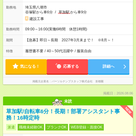
埼玉県八潮市
勤務地
谷塚駅から車6分
/
草加駅
から車9分
建設工事
09:00～16:00(実働6時間 休憩1時間)
勤務時間
【急募】即日～長期 2027年3月末まで！ ※8月～！
期間
履歴書不要
/
40～50代活躍中
/
服装自由
特徴
気になる！
応募する
詳細へ
掲載元企業名
パーソルテンプスタッフ株式会社 首都圏
掲載日：2026.08.06
未読
NEW
草加駅/自転車6分！長期！部署アシスタント事
務！16時定時
派遣
職種未経験OK
ブランクOK
WEB登録・面接OK