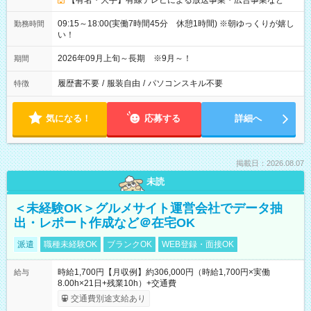
【有名・大手】有線テレビによる放送事業・広告事業など
09:15～18:00(実働7時間45分 休憩1時間) ※朝ゆっくりが嬉し
勤務時間
い！
2026年09月上旬～長期 ※9月～！
期間
履歴書不要
/
服装自由
/
パソコンスキル不要
特徴
気になる！
応募する
詳細へ
掲載日：2026.08.07
未読
＜未経験OK＞グルメサイト運営会社でデータ抽
出・レポート作成など＠在宅OK
派遣
職種未経験OK
ブランクOK
WEB登録・面接OK
時給1,700円【月収例】約306,000円（時給1,700円×実働
給与
8.00h×21日+残業10h）+交通費
交通費別途支給あり