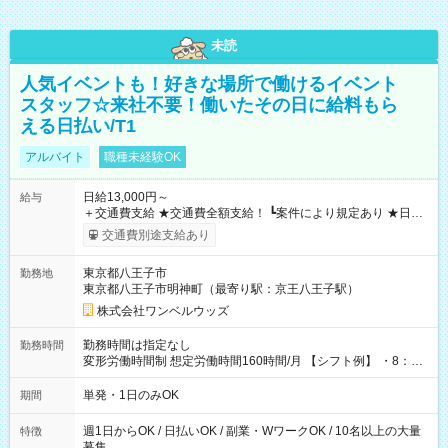
未読
人気イベントも！好きな場所で働けるイベント
スタッフ☆来社不要！働いたその日に給料もら
える日払い/T1
アルバイト
職種未経験OK
日給13,000円～
給与
＋交通費支給 ★交通費全額支給！ ┗案件により規定あり ★日払
いOK！（規定あり） ┗働いたその日に現金GET♪ お仕事後はコ
交通費別途支給あり
ンビニATMから 日払い分を引き落とせます！ 【試用期間】試
用期間なし
東京都八王子市
勤務地
東京都八王子市明神町（最寄り駅：京王八王子駅）
株式会社ワンベルウッズ
勤務時間は指定なし
勤務時間
変形労働時間制 想定労働時間160時間/月 【シフト例】 ・8：00
～21：00
単発・1日のみOK
期間
週1日からOK / 日払いOK / 副業・WワークOK / 10名以上の大量
特徴
募集