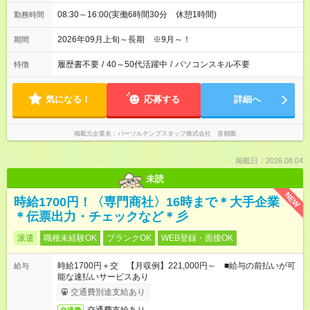
08:30～16:00(実働6時間30分 休憩1時間)
勤務時間
2026年09月上旬～長期 ※9月～！
期間
履歴書不要
/
40～50代活躍中
/
パソコンスキル不要
特徴
気になる！
応募する
詳細へ
掲載元企業名
パーソルテンプスタッフ株式会社 首都圏
掲載日：2026.08.04
未読
NEW
時給1700円！〈専門商社〉16時まで＊大手企業
＊伝票出力・チェックなど＊彡
派遣
職種未経験OK
ブランクOK
WEB登録・面接OK
時給1700円＋交 【月収例】221,000円～ ■給与の前払いが可
給与
能な速払いサービスあり
交通費別途支給あり