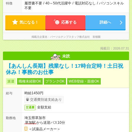
履歴書不要
/
40～50代活躍中
/
電話対応なし
/
パソコンスキル
特徴
不要
気になる！
応募する
詳細へ
掲載元企業名
パーソルテンプスタッフ株式会社 首都圏
掲載日：2026.07.31
未読
【あんしん長期】残業なし！17時台定時！土日祝
休み！事務のお仕事
派遣
職種未経験OK
ブランクOK
WEB登録・面接OK
時給1450円
給与
交通費別途支給あり
全額支給
交通費
埼玉県草加市
勤務地
草加駅
から送迎バス10分
＜試薬品メーカー＞