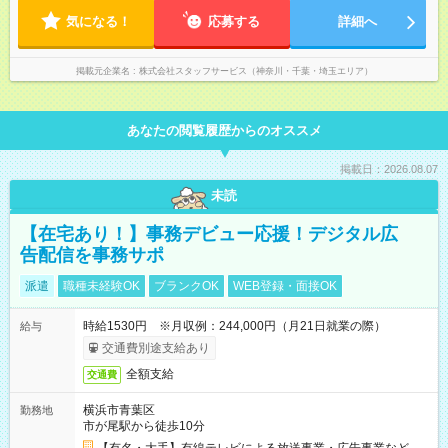
気になる！
応募する
詳細へ
掲載元企業名
株式会社スタッフサービス（神奈川・千葉・埼玉エリア）
あなたの閲覧履歴からのオススメ
掲載日：2026.08.07
未読
【在宅あり！】事務デビュー応援！デジタル広
告配信を事務サポ
派遣
職種未経験OK
ブランクOK
WEB登録・面接OK
時給1530円 ※月収例：244,000円（月21日就業の際）
給与
交通費別途支給あり
全額支給
交通費
横浜市青葉区
勤務地
市が尾駅から徒歩10分