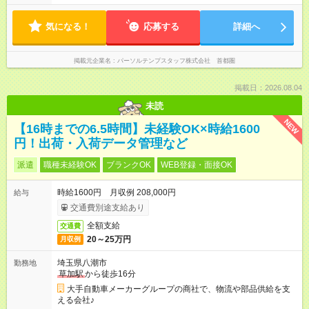
気になる！
応募する
詳細へ
掲載元企業名
パーソルテンプスタッフ株式会社 首都圏
掲載日：2026.08.04
未読
NEW
【16時までの6.5時間】未経験OK×時給1600
円！出荷・入荷データ管理など
派遣
職種未経験OK
ブランクOK
WEB登録・面接OK
時給1600円 月収例 208,000円
給与
交通費別途支給あり
全額支給
交通費
20～25万円
月収例
埼玉県八潮市
勤務地
草加駅
から徒歩16分
大手自動車メーカーグループの商社で、物流や部品供給を支
える会社♪