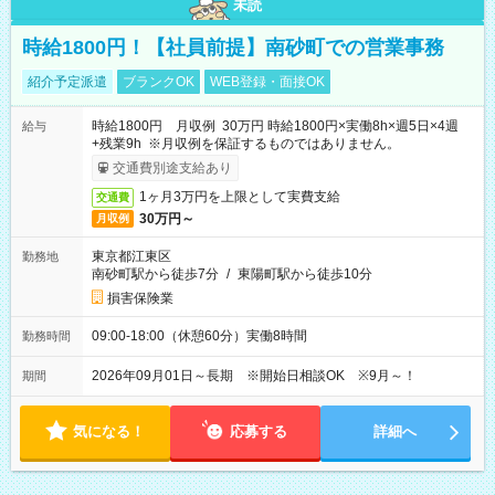
未読
時給1800円！【社員前提】南砂町での営業事務
紹介予定派遣
ブランクOK
WEB登録・面接OK
時給1800円 月収例 30万円 時給1800円×実働8h×週5日×4週
給与
+残業9h ※月収例を保証するものではありません。
交通費別途支給あり
1ヶ月3万円を上限として実費支給
交通費
30万円～
月収例
東京都江東区
勤務地
南砂町駅から徒歩7分
/
東陽町駅から徒歩10分
損害保険業
09:00-18:00（休憩60分）実働8時間
勤務時間
2026年09月01日～長期 ※開始日相談OK ※9月～！
期間
気になる！
応募する
詳細へ