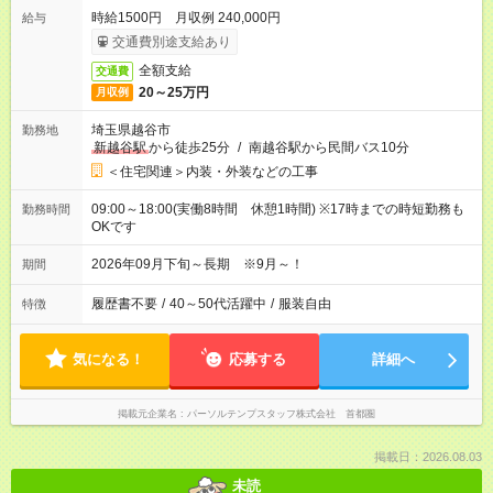
時給1500円 月収例 240,000円
給与
交通費別途支給あり
全額支給
交通費
20～25万円
月収例
埼玉県越谷市
勤務地
新越谷駅
から徒歩25分
/
南越谷駅から民間バス10分
＜住宅関連＞内装・外装などの工事
09:00～18:00(実働8時間 休憩1時間) ※17時までの時短勤務も
勤務時間
OKです
2026年09月下旬～長期 ※9月～！
期間
履歴書不要
/
40～50代活躍中
/
服装自由
特徴
気になる！
応募する
詳細へ
掲載元企業名
パーソルテンプスタッフ株式会社 首都圏
掲載日：2026.08.03
未読