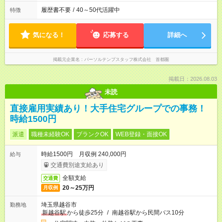
履歴書不要
/
40～50代活躍中
特徴
気になる！
応募する
詳細へ
掲載元企業名
パーソルテンプスタッフ株式会社 首都圏
掲載日：2026.08.03
未読
直接雇用実績あり！大手住宅グループでの事務！
時給1500円
派遣
職種未経験OK
ブランクOK
WEB登録・面接OK
時給1500円 月収例 240,000円
給与
交通費別途支給あり
全額支給
交通費
20～25万円
月収例
埼玉県越谷市
勤務地
新越谷駅
から徒歩25分
/
南越谷駅から民間バス10分