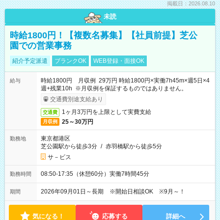
掲載日：2026.08.10
未読
時給1800円！【複数名募集】【社員前提】芝公
園での営業事務
紹介予定派遣
ブランクOK
WEB登録・面接OK
時給1800円 月収例 29万円 時給1800円×実働7h45m×週5日×4
給与
週+残業10h ※月収例を保証するものではありません。
交通費別途支給あり
1ヶ月3万円を上限として実費支給
交通費
25～30万円
月収例
東京都港区
勤務地
芝公園駅から徒歩3分
/
赤羽橋駅から徒歩5分
サ－ビス
08:50-17:35（休憩60分）実働7時間45分
勤務時間
2026年09月01日～長期 ※開始日相談OK ※9月～！
期間
気になる！
応募する
詳細へ