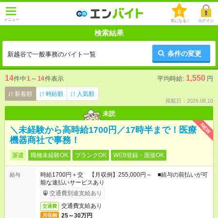
0
メニュー
気になる！
ログイン
検索結果
条件の変更
新越谷で一般事務のバイト一覧
14
1,550
件中
1
～
14
件表示
平均時給:
円
新着順
時給順
人気順
掲載日：2026.08.10
未読
NEW
＼未経験から高時給1700円／17時半まで！医療
機器商社で事務！
派遣
職種未経験OK
ブランクOK
WEB登録・面接OK
時給1700円＋交 【月収例】255,000円～ ■給与の前払いが可
給与
能な速払いサービスあり
交通費別途支給あり
交通費支給あり
交通費
25～30万円
月収例