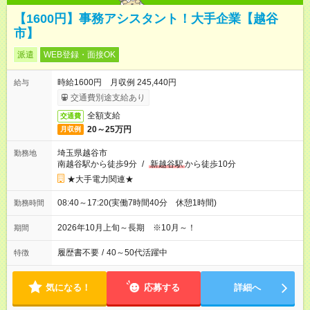
【1600円】事務アシスタント！大手企業【越谷
市】
派遣
WEB登録・面接OK
時給1600円 月収例 245,440円
給与
交通費別途支給あり
全額支給
交通費
20～25万円
月収例
埼玉県越谷市
勤務地
南越谷駅から徒歩9分
/
新越谷駅
から徒歩10分
★大手電力関連★
08:40～17:20(実働7時間40分 休憩1時間)
勤務時間
2026年10月上旬～長期 ※10月～！
期間
履歴書不要
/
40～50代活躍中
特徴
気になる！
応募する
詳細へ