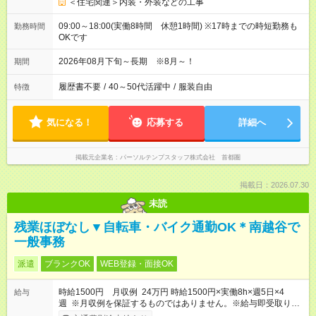
＜住宅関連＞内装・外装などの工事
09:00～18:00(実働8時間 休憩1時間) ※17時までの時短勤務も
勤務時間
OKです
2026年08月下旬～長期 ※8月～！
期間
履歴書不要
/
40～50代活躍中
/
服装自由
特徴
気になる！
応募する
詳細へ
掲載元企業名
パーソルテンプスタッフ株式会社 首都圏
掲載日：2026.07.30
未読
残業ほぼなし▼自転車・バイク通勤OK＊南越谷で
一般事務
派遣
ブランクOK
WEB登録・面接OK
時給1500円 月収例 24万円 時給1500円×実働8h×週5日×4
給与
週 ※月収例を保証するものではありません。※給与即受取りサ
ービス利用可（利用条件有）