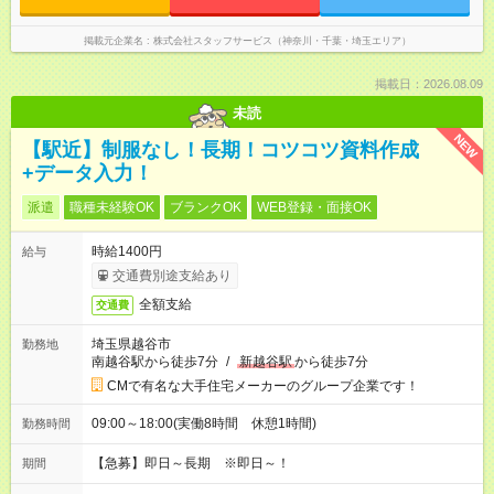
掲載元企業名
株式会社スタッフサービス（神奈川・千葉・埼玉エリア）
掲載日：2026.08.09
未読
NEW
【駅近】制服なし！長期！コツコツ資料作成
+データ入力！
派遣
職種未経験OK
ブランクOK
WEB登録・面接OK
時給1400円
給与
交通費別途支給あり
全額支給
交通費
埼玉県越谷市
勤務地
南越谷駅から徒歩7分
/
新越谷駅
から徒歩7分
CMで有名な大手住宅メーカーのグループ企業です！
09:00～18:00(実働8時間 休憩1時間)
勤務時間
【急募】即日～長期 ※即日～！
期間