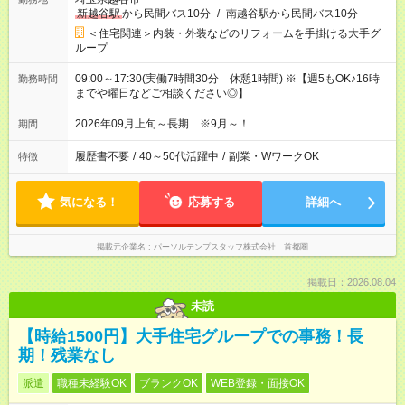
新越谷駅
から民間バス10分
/
南越谷駅から民間バス10分
＜住宅関連＞内装・外装などのリフォームを手掛ける大手グ
ループ
09:00～17:30(実働7時間30分 休憩1時間) ※【週5もOK♪16時
勤務時間
までや曜日などご相談ください◎】
2026年09月上旬～長期 ※9月～！
期間
履歴書不要
/
40～50代活躍中
/
副業・WワークOK
特徴
気になる！
応募する
詳細へ
掲載元企業名
パーソルテンプスタッフ株式会社 首都圏
掲載日：2026.08.04
未読
【時給1500円】大手住宅グループでの事務！長
期！残業なし
派遣
職種未経験OK
ブランクOK
WEB登録・面接OK