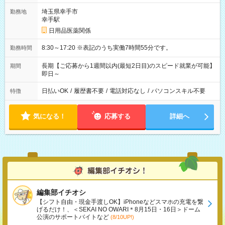
埼玉県幸手市
勤務地
幸手駅
日用品医薬関係
8:30～17:20 ※表記のうち実働7時間55分です。
勤務時間
長期【ご応募から1週間以内(最短2日目)のスピード就業が可能】
期間
即日～
日払いOK
/
履歴書不要
/
電話対応なし
/
パソコンスキル不要
特徴
気になる！
応募する
詳細へ
編集部イチオシ
【シフト自由・現金手渡しOK】iPhoneなどスマホの充電を繋
げるだけ！、＜SEKAI NO OWARI＊8月15日・16日＞ドーム
公演のサポートバイトなど
(8/10UP!)