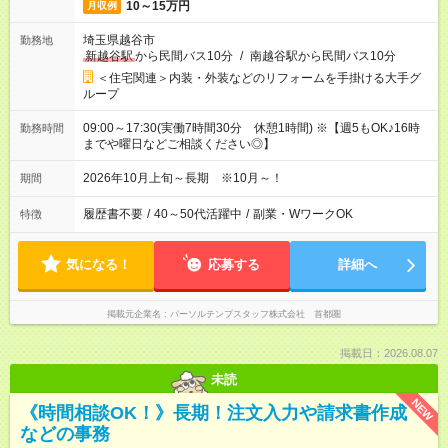
10～15万円
月収例
埼玉県越谷市
勤務地
新越谷駅
から民間バス10分
/
南越谷駅から民間バス10分
＜住宅関連＞内装・外装などのリフォームを手掛ける大手グ
ループ
09:00～17:30(実働7時間30分 休憩1時間) ※【週5もOK♪16時
勤務時間
までや曜日などご相談ください◎】
2026年10月上旬～長期 ※10月～！
期間
履歴書不要
/
40～50代活躍中
/
副業・WワークOK
特徴
気になる！
応募する
詳細へ
掲載元企業名
パーソルテンプスタッフ株式会社 首都圏
掲載日：2026.08.07
未読
NEW
《時間相談OK！》長期！注文入力や請求書作成
などの事務