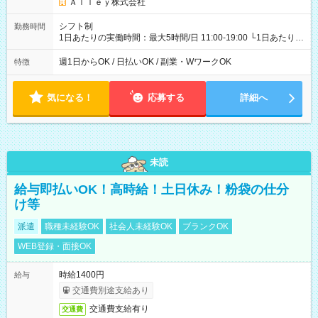
Ａｌｌｅｙ株式会社
シフト制
勤務時間
1日あたりの実働時間：最大5時間/日 11:00-19:00 └1日あたりの
実働時間：1-5時間 └上記の時間帯内であれば、いつでも勤務可
能！ └平日・土曜日の中で、お好きな曜日でご勤務いただけま
週1日からOK / 日払いOK / 副業・WワークOK
特徴
す！ 【シフト例】 ・11:00～14:00 ・16:30～19:00 ・13:00～
18:00 などのように、自由な働き方が可能なお仕事です！
気になる！
応募する
詳細へ
未読
給与即払いOK！高時給！土日休み！粉袋の仕分
け等
派遣
職種未経験OK
社会人未経験OK
ブランクOK
WEB登録・面接OK
時給1400円
給与
交通費別途支給あり
交通費支給有り
交通費