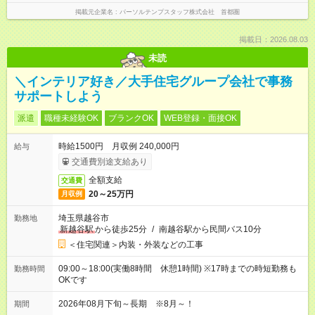
掲載元企業名
パーソルテンプスタッフ株式会社 首都圏
掲載日：2026.08.03
未読
＼インテリア好き／大手住宅グループ会社で事務
サポートしよう
派遣
職種未経験OK
ブランクOK
WEB登録・面接OK
時給1500円 月収例 240,000円
給与
交通費別途支給あり
全額支給
交通費
20～25万円
月収例
埼玉県越谷市
勤務地
新越谷駅
から徒歩25分
/
南越谷駅から民間バス10分
＜住宅関連＞内装・外装などの工事
09:00～18:00(実働8時間 休憩1時間) ※17時までの時短勤務も
勤務時間
OKです
2026年08月下旬～長期 ※8月～！
期間