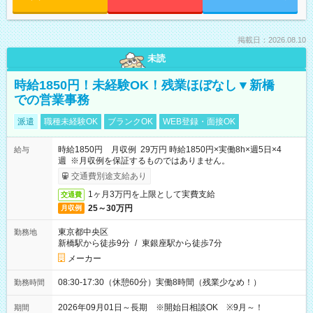
掲載日：2026.08.10
未読
時給1850円！未経験OK！残業ほぼなし▼新橋
での営業事務
派遣
職種未経験OK
ブランクOK
WEB登録・面接OK
時給1850円 月収例 29万円 時給1850円×実働8h×週5日×4
給与
週 ※月収例を保証するものではありません。
交通費別途支給あり
1ヶ月3万円を上限として実費支給
交通費
25～30万円
月収例
東京都中央区
勤務地
新橋駅から徒歩9分
/
東銀座駅から徒歩7分
メーカー
08:30-17:30（休憩60分）実働8時間（残業少なめ！）
勤務時間
2026年09月01日～長期 ※開始日相談OK ※9月～！
期間