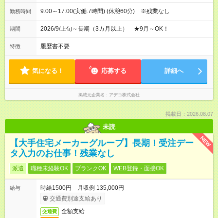
9:00～17:00(実働:7時間) (休憩60分) ※残業なし
勤務時間
2026/9/上旬～長期（3カ月以上） ★9月～OK！
期間
履歴書不要
特徴
気になる！
応募する
詳細へ
掲載元企業名
アデコ株式会社
掲載日：2026.08.07
未読
NEW
【大手住宅メーカーグループ】長期！受注デー
タ入力のお仕事！残業なし
派遣
職種未経験OK
ブランクOK
WEB登録・面接OK
時給1500円 月収例 135,000円
給与
交通費別途支給あり
全額支給
交通費