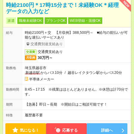
NEW
時給2100円＊17時15分まで！未経験OK＊経理
データの入力など
派遣
職種未経験OK
ブランクOK
WEB登録・面接OK
時給2100円＋交 【月収例】388,500円～ ■給与の前払いが可
給与
能な速払いサービスあり
交通費別途支給あり
交通費支給あり
交通費
30万円～
月収例
埼玉県越谷市
勤務地
新越谷駅
からバス10分
/
越谷レイクタウン駅からバス20分
半導体メーカー
8:45～17:15 ※残業はほとんどありません。※休憩は計70分で
勤務時間
す。
【急募】即日～長期 ※開始日はご相談可能です！
期間
履歴書不要
特徴
気になる！
応募する
詳細へ