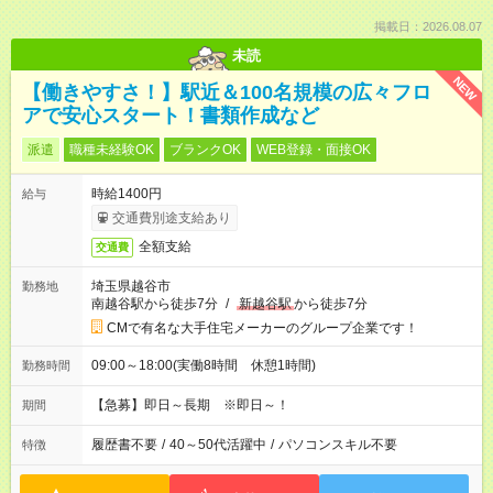
掲載日：2026.08.07
未読
NEW
【働きやすさ！】駅近＆100名規模の広々フロ
アで安心スタート！書類作成など
派遣
職種未経験OK
ブランクOK
WEB登録・面接OK
時給1400円
給与
交通費別途支給あり
全額支給
交通費
埼玉県越谷市
勤務地
南越谷駅から徒歩7分
/
新越谷駅
から徒歩7分
CMで有名な大手住宅メーカーのグループ企業です！
09:00～18:00(実働8時間 休憩1時間)
勤務時間
【急募】即日～長期 ※即日～！
期間
履歴書不要
/
40～50代活躍中
/
パソコンスキル不要
特徴