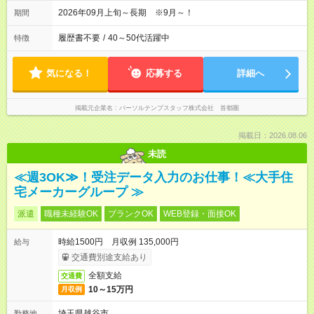
2026年09月上旬～長期 ※9月～！
期間
履歴書不要
/
40～50代活躍中
特徴
気になる！
応募する
詳細へ
掲載元企業名
パーソルテンプスタッフ株式会社 首都圏
掲載日：2026.08.06
未読
≪週3OK≫！受注データ入力のお仕事！≪大手住
宅メーカーグループ ≫
派遣
職種未経験OK
ブランクOK
WEB登録・面接OK
時給1500円 月収例 135,000円
給与
交通費別途支給あり
全額支給
交通費
10～15万円
月収例
埼玉県越谷市
勤務地