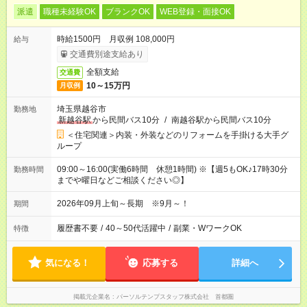
派遣
職種未経験OK
ブランクOK
WEB登録・面接OK
時給1500円 月収例 108,000円
給与
交通費別途支給あり
全額支給
交通費
10～15万円
月収例
埼玉県越谷市
勤務地
新越谷駅
から民間バス10分
/
南越谷駅から民間バス10分
＜住宅関連＞内装・外装などのリフォームを手掛ける大手グ
ループ
09:00～16:00(実働6時間 休憩1時間) ※【週5もOK♪17時30分
勤務時間
までや曜日などご相談ください◎】
2026年09月上旬～長期 ※9月～！
期間
履歴書不要
/
40～50代活躍中
/
副業・WワークOK
特徴
気になる！
応募する
詳細へ
掲載元企業名
パーソルテンプスタッフ株式会社 首都圏