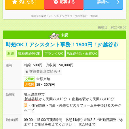
気になる！
応募する
詳細へ
掲載元企業名
パーソルテンプスタッフ株式会社 首都圏
掲載日：2026.08.06
未読
時短OK！アシスタント事務！1500円！@越谷市
派遣
職種未経験OK
ブランクOK
WEB登録・面接OK
時給1500円 月収例 150,000円
給与
交通費別途支給あり
全額支給
交通費
15～20万円
月収例
埼玉県越谷市
勤務地
新越谷駅
から民間バス10分
/
南越谷駅から民間バス10分
＜住宅関連＞内装・外装などのリフォームを手掛ける大手グ
ループ
09:00～15:00(実働5時間 休憩1時間) ※週3-5で出勤日調整でき
勤務時間
ます！ご希望を教えてください！ #15時まで