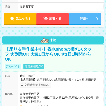
履歴書不要
特徴
気になる！
応募する
詳細へ
未読
【座り＆手作業中心】香水shopの梱包スタッ
フ ★副業OK ★週1日からOK ★1日1時間から
OK
アルバイト
職種未経験OK
時給1,400円～
給与
【試用期間】試用期間あり 試用期間の長さ：1ヶ月 雇用形態、
給与は本採用時と同じです。
交通費別途支給あり
東京都千代田区
勤務地
東京都千代田区内神田2丁目14番12号 星屋第六ビル402号（最
寄り駅：神田駅）