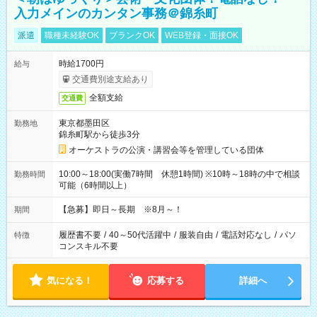
入力メインのカンタン事務＠錦糸町
派遣
職種未経験OK
ブランクOK
WEB登録・面接OK
時給1700円
給与
交通費別途支給あり
全額支給
交通費
東京都墨田区
勤務地
錦糸町駅から徒歩3分
オーケストラの公演・講習会等を管理している団体
10:00～18:00(実働7時間 休憩1時間) ※10時～18時の中で相談
勤務時間
可能（6時間以上）
【急募】即日～長期 ※8月～！
期間
履歴書不要
/
40～50代活躍中
/
服装自由
/
電話対応なし
/
パソ
特徴
コンスキル不要
気になる！
応募する
詳細へ