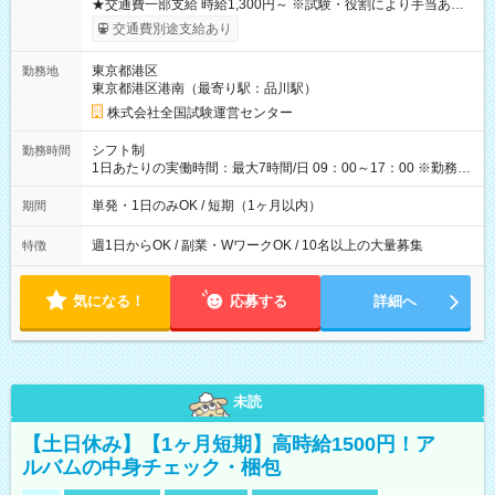
★交通費一部支給 時給1,300円～ ※試験・役割により手当あり
※勤務回数により昇給あり 【即給（前払い）オプションあ
交通費別途支給あり
り！】 希望される場合、勤務から1週間ほどで給与の一部を受け
取れます。 ※手数料418円がかかります。 【過去試験日の収入
東京都港区
勤務地
例】 ・河合塾模擬試験 8:30～17:30（休憩1時間） 時給1,300円
東京都港区港南（最寄り駅：品川駅）
×8時間＝日収10,400円＋交通費 ※当日の役割により時給＋100
円の場合あり ・国家試験 7:00～13:30（休憩なし） 時給1,300
株式会社全国試験運営センター
円（役割手当＋100円）×6時間＝日収8,400円＋交通費 【試用期
間】試用期間なし
シフト制
勤務時間
1日あたりの実働時間：最大7時間/日 09：00～17：00 ※勤務時
間は 試験により異なります。
単発・1日のみOK / 短期（1ヶ月以内）
期間
週1日からOK / 副業・WワークOK / 10名以上の大量募集
特徴
気になる！
応募する
詳細へ
未読
【土日休み】【1ヶ月短期】高時給1500円！ア
ルバムの中身チェック・梱包