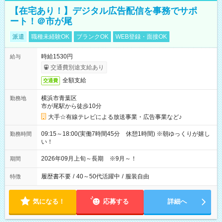
【在宅あり！】デジタル広告配信を事務でサポ
ート！＠市が尾
派遣
職種未経験OK
ブランクOK
WEB登録・面接OK
時給1530円
給与
交通費別途支給あり
全額支給
交通費
横浜市青葉区
勤務地
市が尾駅から徒歩10分
大手☆有線テレビによる放送事業・広告事業など♪
09:15～18:00(実働7時間45分 休憩1時間) ※朝ゆっくりが嬉し
勤務時間
い！
2026年09月上旬～長期 ※9月～！
期間
履歴書不要
/
40～50代活躍中
/
服装自由
特徴
気になる！
応募する
詳細へ