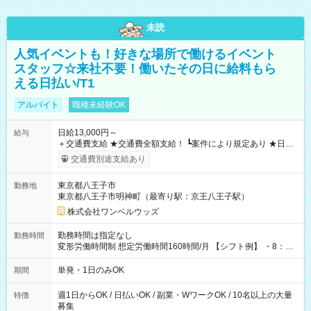
未読
人気イベントも！好きな場所で働けるイベント
スタッフ☆来社不要！働いたその日に給料もら
える日払い/T1
アルバイト
職種未経験OK
日給13,000円～
給与
＋交通費支給 ★交通費全額支給！ ┗案件により規定あり ★日払
いOK！（規定あり） ┗働いたその日に現金GET♪ お仕事後はコ
交通費別途支給あり
ンビニATMから 日払い分を引き落とせます！ 【試用期間】試
用期間なし
東京都八王子市
勤務地
東京都八王子市明神町（最寄り駅：京王八王子駅）
株式会社ワンベルウッズ
勤務時間は指定なし
勤務時間
変形労働時間制 想定労働時間160時間/月 【シフト例】 ・8：00
～21：00
単発・1日のみOK
期間
週1日からOK / 日払いOK / 副業・WワークOK / 10名以上の大量
特徴
募集