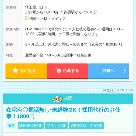
埼玉県川口市
勤務地
川口駅からバス10分
/
赤羽駅からバス10分
情報・出版・メディア
(1)21:00-06:00(休憩60分) ※入社後の最初2～3週間は9:00～
勤務時間
18:00（実働8時間）の日勤で勤務になります
1ヶ月以上3ヶ月未満／即日～9/30まで（延長の可能性あり）
期間
履歴書不要
/
40～50代活躍中
/
服装自由
特徴
気になる！
応募する
詳細へ
掲載日：2026.08.06
未読
在宅有〇電話無し*未経験OK！採用代行のお仕
事！1800円
派遣
職種未経験OK
ブランクOK
WEB登録・面接OK