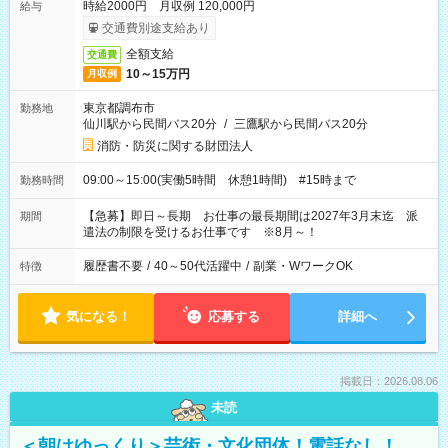
時給2000円 月収例 120,000円
給与
交通費別途支給あり
全額支給
交通費
10～15万円
月収例
東京都調布市
勤務地
仙川駅から民間バス20分
/
三鷹駅から民間バス20分
消防・防災に関する財団法人
09:00～15:00(実働5時間 休憩1時間) #15時まで
勤務時間
【急募】即日～長期 お仕事の最長期間は2027年3月末迄 派
期間
遣法の制限を受けるお仕事です ※8月～！
履歴書不要
/
40～50代活躍中
/
副業・WワークOK
特徴
気になる！
応募する
詳細へ
掲載日：2026.08.06
未読
＜朝はゆっくり＞芸術・文化団体！電話なし！