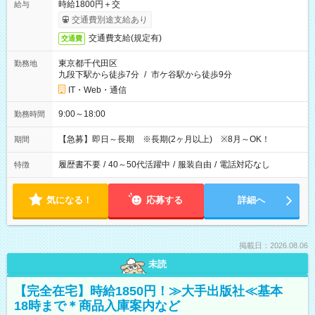
時給1800円＋交
給与
交通費別途支給あり
交通費支給(規定有)
交通費
東京都千代田区
勤務地
九段下駅から徒歩7分
/
市ケ谷駅から徒歩9分
IT・Web・通信
9:00～18:00
勤務時間
【急募】即日～長期 ※長期(2ヶ月以上) ※8月～OK！
期間
履歴書不要
/
40～50代活躍中
/
服装自由
/
電話対応なし
特徴
気になる！
応募する
詳細へ
掲載日：2026.08.06
未読
【完全在宅】時給1850円！≫大手出版社≪基本
18時まで＊商品入庫案内など