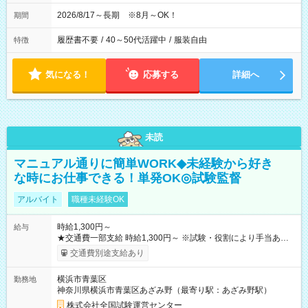
2026/8/17～長期 ※8月～OK！
期間
履歴書不要
/
40～50代活躍中
/
服装自由
特徴
気になる！
応募する
詳細へ
未読
マニュアル通りに簡単WORK◆未経験から好き
な時にお仕事できる！単発OK◎試験監督
アルバイト
職種未経験OK
時給1,300円～
給与
★交通費一部支給 時給1,300円～ ※試験・役割により手当あり
※勤務回数により昇給あり 【即給（前払い）オプションあ
交通費別途支給あり
り！】 希望される場合、勤務から1週間ほどで給与の一部を受け
取れます。 ※手数料418円がかかります。 【過去試験日の収入
横浜市青葉区
勤務地
例】 ・河合塾模擬試験 8:30～17:30（休憩1時間） 時給1,300円
神奈川県横浜市青葉区あざみ野（最寄り駅：あざみ野駅）
×8時間＝日収10,400円＋交通費 ※当日の役割により時給＋100
円の場合あり ・国家試験 7:00～13:30（休憩なし） 時給1,300
株式会社全国試験運営センター