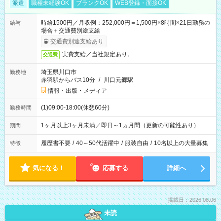
派遣
職種未経験OK
ブランクOK
WEB登録・面接OK
時給1500円／月収例：252,000円＝1,500円×8時間×21日勤務の
給与
場合＋交通費別途支給
交通費別途支給あり
実費支給／当社規定あり。
交通費
埼玉県川口市
勤務地
赤羽駅からバス10分
/
川口元郷駅
情報・出版・メディア
(1)09:00-18:00(休憩60分)
勤務時間
1ヶ月以上3ヶ月未満／即日～1ヵ月間（更新の可能性あり）
期間
履歴書不要
/
40～50代活躍中
/
服装自由
/
10名以上の大量募集
特徴
気になる！
応募する
詳細へ
掲載日：2026.08.06
未読