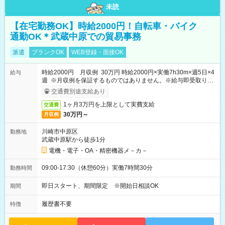
未読
【在宅勤務OK】時給2000円！自転車・バイク
通勤OK＊武蔵中原での貿易事務
派遣
ブランクOK
WEB登録・面接OK
時給2000円 月収例 30万円 時給2000円×実働7h30m×週5日×4
給与
週 ※月収例を保証するものではありません。※給与即受取りサ
ービス利用可（利用条件有）
交通費別途支給あり
1ヶ月3万円を上限として実費支給
交通費
30万円～
月収例
川崎市中原区
勤務地
武蔵中原駅から徒歩1分
電機・電子・OA・精密機器メ－カ－
09:00-17:30（休憩60分）実働7時間30分
勤務時間
即日スタート、期間限定 ※開始日相談OK
期間
履歴書不要
特徴