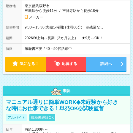
東京都武蔵野市
勤務地
三鷹駅から徒歩11分
/
吉祥寺駅から徒歩18分
メーカー
9:30～15:30(実働:5時間) (休憩60分) ※残業なし
勤務時間
2026/9/上旬～長期（3カ月以上） ★9月～OK！
期間
履歴書不要
/
40～50代活躍中
特徴
気になる！
応募する
詳細へ
未読
マニュアル通りに簡単WORK◆未経験から好き
な時にお仕事できる！単発OK◎試験監督
アルバイト
職種未経験OK
時給1,300円～
給与