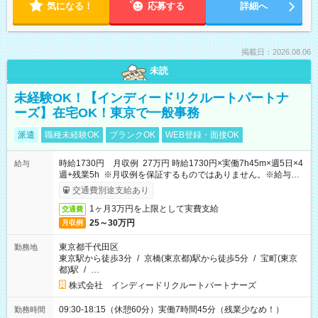
気になる！
応募する
詳細へ
掲載日：2026.08.06
未読
未経験OK！【インディードリクルートパートナ
ーズ】在宅OK！東京で一般事務
派遣
職種未経験OK
ブランクOK
WEB登録・面接OK
時給1730円 月収例 27万円 時給1730円×実働7h45m×週5日×4
給与
週+残業5h ※月収例を保証するものではありません。※給与即
受取りサービス利用可（利用条件有）
交通費別途支給あり
1ヶ月3万円を上限として実費支給
交通費
25～30万円
月収例
東京都千代田区
勤務地
東京駅から徒歩3分
/
京橋(東京都)駅から徒歩5分
/
宝町(東京
都)駅
/
…
株式会社 インディードリクルートパートナーズ
09:30-18:15（休憩60分）実働7時間45分（残業少なめ！）
勤務時間