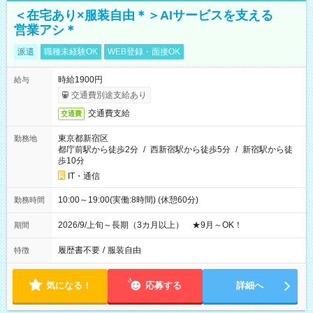
＜在宅あり×服装自由＊＞AIサービスを支える
営業アシ＊
派遣
職種未経験OK
WEB登録・面接OK
時給1900円
給与
交通費別途支給あり
交通費支給
交通費
東京都新宿区
勤務地
都庁前駅から徒歩2分
/
西新宿駅から徒歩5分
/
新宿駅から徒
歩10分
IT・通信
10:00～19:00(実働:8時間) (休憩60分)
勤務時間
2026/9/上旬～長期（3カ月以上） ★9月～OK！
期間
履歴書不要
/
服装自由
特徴
気になる！
応募する
詳細へ