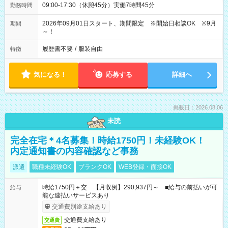
09:00-17:30（休憩45分）実働7時間45分
勤務時間
2026年09月01日スタート、期間限定 ※開始日相談OK ※9月
期間
～！
履歴書不要
/
服装自由
特徴
気になる！
応募する
詳細へ
掲載日：2026.08.06
未読
完全在宅＊4名募集！時給1750円！未経験OK！
内定通知書の内容確認など事務
派遣
職種未経験OK
ブランクOK
WEB登録・面接OK
時給1750円＋交 【月収例】290,937円～ ■給与の前払いが可
給与
能な速払いサービスあり
交通費別途支給あり
交通費支給あり
交通費