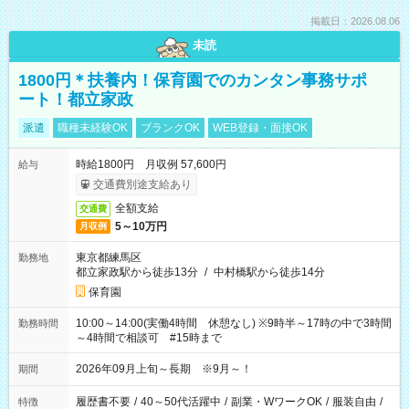
掲載日：2026.08.06
未読
1800円＊扶養内！保育園でのカンタン事務サポ
ート！都立家政
派遣
職種未経験OK
ブランクOK
WEB登録・面接OK
時給1800円 月収例 57,600円
給与
交通費別途支給あり
全額支給
交通費
5～10万円
月収例
東京都練馬区
勤務地
都立家政駅から徒歩13分
/
中村橋駅から徒歩14分
保育園
10:00～14:00(実働4時間 休憩なし) ※9時半～17時の中で3時間
勤務時間
～4時間で相談可 #15時まで
2026年09月上旬～長期 ※9月～！
期間
履歴書不要
/
40～50代活躍中
/
副業・WワークOK
/
服装自由
/
特徴