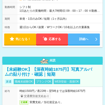
円（役割手当＋100円）×6時間＝日収8,400円＋交通費 【試用期
間】試用期間なし
シフト制
勤務時間
1日あたりの実働時間：最大7時間/日 09：00～17：00 ※勤務時
間は 試験により異なります。
単発・1日のみOK / 短期（1ヶ月以内）
期間
週1日からOK / 副業・WワークOK / 10名以上の大量募集
特徴
気になる！
応募する
詳細へ
未読
【未経験OK】【深夜時給1875円】写真アルバ
ムの貼り付け・確認｜短期
派遣
職種未経験OK
ブランクOK
WEB登録・面接OK
時給1500円／夜22時～翌5時までは深夜時給1875円
給与
交通費別途支給あり
実費支給／当社規定あり。
交通費