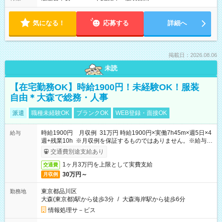
気になる！
応募する
詳細へ
掲載日：2026.08.06
未読
【在宅勤務OK】時給1900円！未経験OK！服装
自由＊大森で総務・人事
派遣
職種未経験OK
ブランクOK
WEB登録・面接OK
時給1900円 月収例 31万円 時給1900円×実働7h45m×週5日×4
給与
週+残業10h ※月収例を保証するものではありません。※給与即
受取りサービス利用可（利用条件有）
交通費別途支給あり
1ヶ月3万円を上限として実費支給
交通費
30万円～
月収例
東京都品川区
勤務地
大森(東京都)駅から徒歩3分
/
大森海岸駅から徒歩6分
情報処理サ－ビス