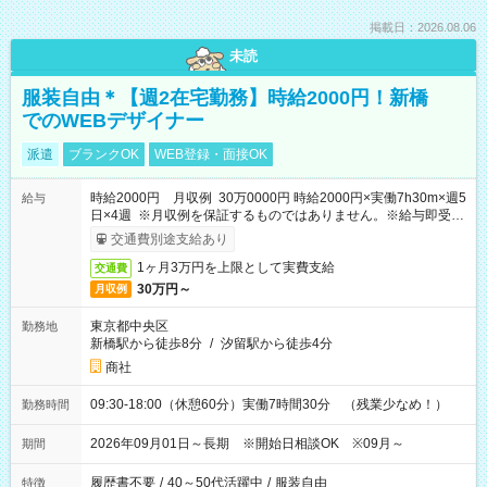
掲載日：2026.08.06
未読
服装自由＊【週2在宅勤務】時給2000円！新橋
でのWEBデザイナー
派遣
ブランクOK
WEB登録・面接OK
時給2000円 月収例 30万0000円 時給2000円×実働7h30m×週5
給与
日×4週 ※月収例を保証するものではありません。※給与即受取
りサービス利用可（利用条件有）
交通費別途支給あり
1ヶ月3万円を上限として実費支給
交通費
30万円～
月収例
東京都中央区
勤務地
新橋駅から徒歩8分
/
汐留駅から徒歩4分
商社
09:30-18:00（休憩60分）実働7時間30分 （残業少なめ！）
勤務時間
2026年09月01日～長期 ※開始日相談OK ※09月～
期間
履歴書不要
/
40～50代活躍中
/
服装自由
特徴