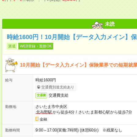
未読
時給1600円！10月開始【データ入力メイン】
派遣
WEB登録・面接OK
10月開始【データ入力メイン】保険業界での短期就
時給1600円
給与
交通費別途支給あり
交通費支給
交通費
さいたま市中央区
勤務地
北与野駅
から徒歩4分
/
さいたま新都心駅から徒歩7分
金融
9:00～17:00(実働:7時間) (休憩60分) ※残業なし
勤務時間