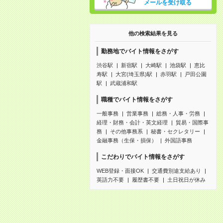
メールを受け取る
他の検索結果を見る
勤務地でバイト情報をさがす
渋谷駅
新宿駅
大崎駅
池袋駅
恵比
寿駅
大宮(埼玉県)駅
赤羽駅
戸田公園
駅
武蔵浦和駅
職種でバイト情報をさがす
一般事務
営業事務
総務・人事・労務
経理・財務・会計・英文経理
貿易・国際事
務
その他事務系
秘書・セクレタリー
金融事務（生保・損保）
外国語事務
こだわりでバイト情報をさがす
WEB登録・面接OK
交通費別途支給あり
英語力不要
履歴書不要
土日祝日が休み