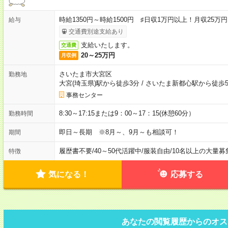
時給1350円～時給1500円 ♯日収1万円以上！月収25万
給与
交通費別途支給あり
支給いたします。
交通費
20～25万円
月収例
さいたま市大宮区
勤務地
大宮(埼玉県)駅から徒歩3分
/
さいたま新都心駅から徒歩
事務センター
8:30～17:15または9：00～17：15(休憩60分）
勤務時間
即日～長期 ※8月～、9月～も相談可！
期間
履歴書不要
/
40～50代活躍中
/
服装自由
/
10名以上の大量募
特徴
気になる！
応募する
あなたの閲覧履歴からのオス