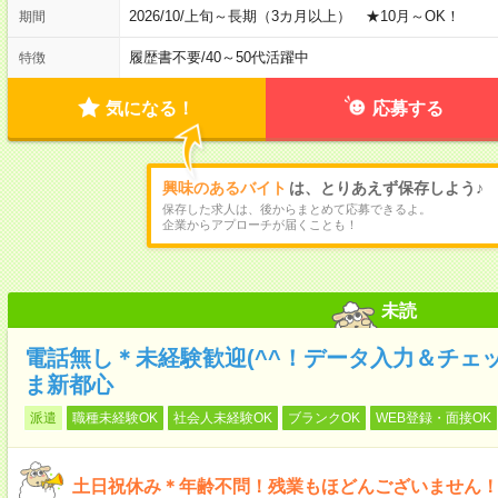
2026/10/上旬～長期（3カ月以上） ★10月～OK！
期間
履歴書不要
/
40～50代活躍中
特徴
気になる！
応募する
興味のあるバイト
は、とりあえず保存しよう♪
保存した求人は、後からまとめて応募できるよ。
企業からアプローチが届くことも！
未読
電話無し＊未経験歓迎(^^！データ入力＆チェ
ま新都心
派遣
職種未経験OK
社会人未経験OK
ブランクOK
WEB登録・面接OK
土日祝休み＊年齢不問！残業もほどんございません！