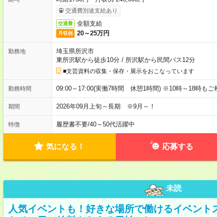
交通費別途支給あり
全額支給
交通費
20～25万円
月収例
埼玉県所沢市
勤務地
東所沢駅から徒歩10分
/
所沢駅から民間バス12分
■文芸資料の収集・保存・展示をおこなっています
09:00～17:00(実働7時間 休憩1時間) ※10時～18時も
勤務時間
2026年09月上旬～長期 ※9月～！
期間
履歴書不要
/
40～50代活躍中
特徴
気になる！
応募する
未読
人気イベントも！好きな場所で働けるイベント