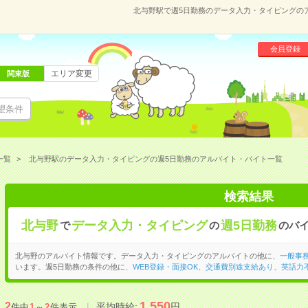
北与野駅で週5日勤務のデータ入力・タイピングの
会員登録
エリア変更
関東版
望条件
一覧
北与野駅のデータ入力・タイピングの週5日勤務のアルバイト・バイト一覧
検索結果
北与野
データ入力・タイピング
週5日勤務
で
の
のバ
北与野のアルバイト情報です。データ入力・タイピングのアルバイトの他に、
一般事
います。週5日勤務の条件の他に、
WEB登録・面接OK
、
交通費別途支給あり
、
英語力
1,550
2
平均時給:
円
件中
1
～
2
件表示