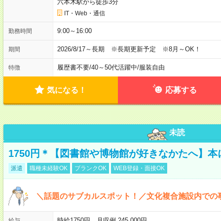
六本木駅から徒歩3分
IT・Web・通信
9:00～16:00
勤務時間
2026/8/17～長期 ※長期更新予定 ※8月～OK！
期間
履歴書不要
/
40～50代活躍中
/
服装自由
特徴
気になる！
応募する
未読
1750円＊【図書館や博物館が好きなかたへ】
派遣
職種未経験OK
ブランクOK
WEB登録・面接OK
＼話題のサブカルスポット！／文化複合施設内での
時給1750円 月収例 245,000円
給与