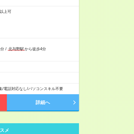
円以上可
5分
/
北与野駅
から徒歩4分
集
/
電話対応なし
/
パソコンスキル不要
詳細へ
スメ