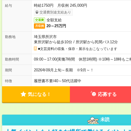
時給1750円 月収例 245,000円
給与
交通費別途支給あり
全額支給
交通費
20～25万円
月収例
埼玉県所沢市
勤務地
東所沢駅から徒歩10分
/
所沢駅から民間バス12分
■文芸資料の収集・保存・展示をおこなっています
09:00～17:00(実働7時間 休憩1時間) ※10時～18時も
勤務時間
2026年09月上旬～長期 ※9月～！
期間
履歴書不要
/
40～50代活躍中
特徴
気になる！
応募する
未読