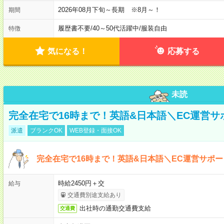
2026年08月下旬～長期 ※8月～！
期間
履歴書不要
/
40～50代活躍中
/
服装自由
特徴
気になる！
応募する
未読
完全在宅で16時まで！英語&日本語＼EC運営サ
派遣
ブランクOK
WEB登録・面接OK
完全在宅で16時まで！英語&日本語＼EC運営サポー
時給2450円＋交
給与
交通費別途支給あり
出社時の通勤交通費支給
交通費