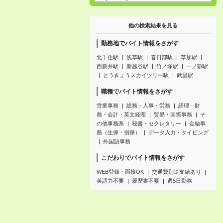
他の検索結果を見る
勤務地でバイト情報をさがす
北千住駅
浅草駅
春日部駅
草加駅
西新井駅
新越谷駅
竹ノ塚駅
一ノ割駅
とうきょうスカイツリー駅
武里駅
職種でバイト情報をさがす
営業事務
総務・人事・労務
経理・財
務・会計・英文経理
貿易・国際事務
そ
の他事務系
秘書・セクレタリー
金融事
務（生保・損保）
データ入力・タイピング
外国語事務
こだわりでバイト情報をさがす
WEB登録・面接OK
交通費別途支給あり
英語力不要
履歴書不要
週5日勤務