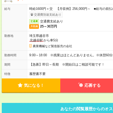
時給1600円＋交 【月収例】256,000円～ ■給与の
給与
交通費別途支給あり
交通費支給あり
交通費
25～30万円
月収例
埼玉県越谷市
勤務地
北越谷駅
から車5分
農業機械など製造販売の会社
9:00～18:00 ※残業はほとんどありません。※休憩60
勤務時間
【急募】即日～長期 ※開始日はご相談可能です！
期間
履歴書不要
特徴
気になる！
応募する
あなたの閲覧履歴からのオス