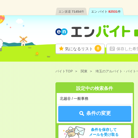
エン派遣
71454
件
エン バイト
82531
件
0
気になるリスト
保存した希
バイトTOP
関東
埼玉のアルバイト・バイト
設定中の検索条件
北越谷 / 一般事務
条件の変更
条件を保存して
メールを受け取る