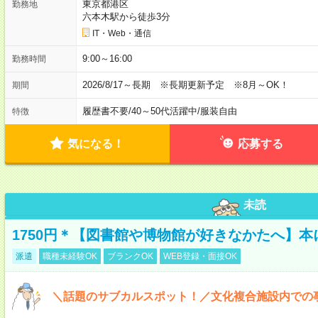
東京都港区
勤務地
六本木駅から徒歩3分
IT・Web・通信
9:00～16:00
勤務時間
2026/8/17～長期 ※長期更新予定 ※8月～OK！
期間
履歴書不要
/
40～50代活躍中
/
服装自由
特徴
気になる！
応募する
未読
1750円＊【図書館や博物館が好きなかたへ】
派遣
職種未経験OK
ブランクOK
WEB登録・面接OK
＼話題のサブカルスポット！／文化複合施設内での