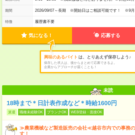
2026/09/07～長期 ※開始日はご相談可能です！ ※9
期間
履歴書不要
特徴
気になる！
応募する
興味のあるバイト
は、とりあえず保存しよう♪
保存した求人は、後からまとめて応募できるよ。
企業からアプローチが届くことも！
未読
18時まで＊日計表作成など＊時給1600円
派遣
職種未経験OK
ブランクOK
WEB登録・面接OK
≫農業機械など製造販売の会社≪越谷市内での事務
す！