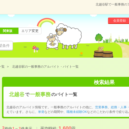
北越谷駅で一般事務の
会員登録
エリア変更
関東版
望条件
一覧
北越谷駅の一般事務のアルバイト・バイト一覧
検索結果
北越谷
一般事務
で
のバイト一覧
北越谷のアルバイト情報です。一般事務のアルバイトの他に、
営業事務
、
総務・人事
えています。さらに、
単発
などの期間や、
職種未経験OK
などのこだわり条件で絞り込
1,600
2
平均時給:
円
件中
1
～
2
件表示