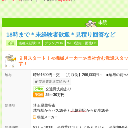
未読
18時まで＊未経験者歓迎＊見積り回答など
派遣
職種未経験OK
ブランクOK
WEB登録・面接OK
９月スタート！≪機械メーカー≫当社含む派遣スタ
す！
時給1600円＋交 【月収例】266,000円～ ■給与の
給与
交通費別途支給あり
交通費支給あり
交通費
25～30万円
月収例
埼玉県越谷市
勤務地
越谷駅からバス19分
/
北越谷駅
から徒歩18分
機械メーカー
9:00～18:00 ※残業はほとんどありません。※休憩60
勤務時間