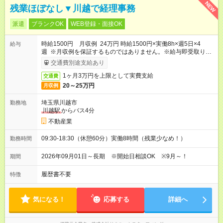
NEW
残業ほぼなし▼川越で経理事務
派遣
ブランクOK
WEB登録・面接OK
時給1500円 月収例 24万円 時給1500円×実働8h×週5日×4
給与
週 ※月収例を保証するものではありません。※給与即受取りサ
ービス利用可（利用条件有）
交通費別途支給あり
1ヶ月3万円を上限として実費支給
交通費
20～25万円
月収例
埼玉県川越市
勤務地
川越駅
からバス4分
不動産業
09:30-18:30（休憩60分）実働8時間（残業少なめ！）
勤務時間
2026年09月01日～長期 ※開始日相談OK ※9月～！
期間
履歴書不要
特徴
気になる！
応募する
詳細へ