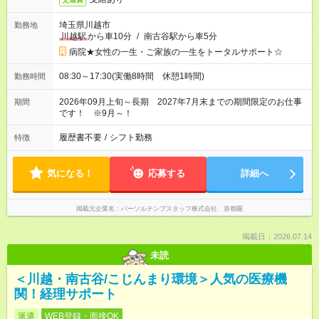
埼玉県川越市
勤務地
川越駅
から車10分
/
南古谷駅から車5分
病院★女性の一生・ご家族の一生をトータルサポート☆
08:30～17:30(実働8時間 休憩1時間)
勤務時間
2026年09月上旬～長期 2027年7月末までの期間限定のお仕事
期間
です！ ※9月～！
履歴書不要
/
シフト勤務
特徴
気になる！
応募する
詳細へ
掲載元企業名
パーソルテンプスタッフ株式会社 首都圏
掲載日：2026.07.14
未読
＜川越・南古谷/こじんまり環境＞人気の医療機
関！経理サポート
派遣
WEB登録・面接OK