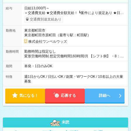
日給13,000円～
給与
＋交通費支給 ★交通費全額支給！ ┗案件により規定あり ★日払
いOK！（規定あり） ┗働いたその日に現金GET♪ お仕事後はコ
交通費別途支給あり
ンビニATMから 日払い分を引き落とせます！ 【試用期間】試
用期間なし
東京都町田市
勤務地
東京都町田市原町田（最寄り駅：町田駅）
株式会社ワンベルウッズ
勤務時間は指定なし
勤務時間
変形労働時間制 想定労働時間160時間/月 【シフト例】 ・8：00
～21：00
単発・1日のみOK
期間
週1日からOK / 日払いOK / 副業・WワークOK / 10名以上の大量
特徴
募集
気になる！
応募する
詳細へ
未読