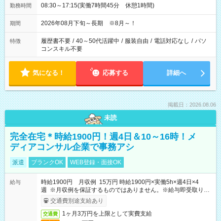
08:30～17:15(実働7時間45分 休憩1時間)
勤務時間
2026年08月下旬～長期 ※8月～！
期間
履歴書不要
/
40～50代活躍中
/
服装自由
/
電話対応なし
/
パソ
特徴
コンスキル不要
気になる！
応募する
詳細へ
掲載日：2026.08.06
未読
完全在宅＊時給1900円！週4日＆10～16時！メ
ディアコンサル企業で事務アシ
派遣
ブランクOK
WEB登録・面接OK
時給1900円 月収例 15万円 時給1900円×実働5h×週4日×4
給与
週 ※月収例を保証するものではありません。※給与即受取りサ
ービス利用可（利用条件有）
交通費別途支給あり
1ヶ月3万円を上限として実費支給
交通費