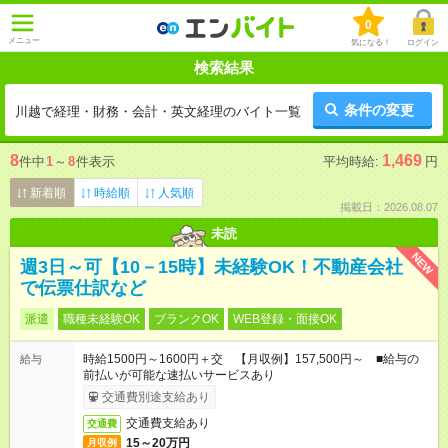
0
メニュー
気になる！
ログイン
検索結果
条件の変更
川越で経理・財務・会計・英文経理のバイト一覧
8
1,469
件中
1
～
8
件表示
平均時給:
円
新着順
時給順
人気順
掲載日：2026.08.07
未読
NEW
週3日～可【10－15時】未経験OK！不動産会社
で伝票仕訳など
派遣
職種未経験OK
ブランクOK
WEB登録・面接OK
時給1500円～1600円＋交 【月収例】157,500円～ ■給与の
給与
前払いが可能な速払いサービスあり
交通費別途支給あり
交通費支給あり
交通費
15～20万円
月収例