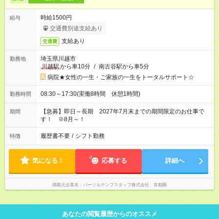
時給1500円
給与
交通費別途支給あり
支給あり
交通費
埼玉県川越市
勤務地
川越駅
から車10分
/
南古谷駅から車5分
病院★女性の一生・ご家族の一生をトータルサポート☆
08:30～17:30(実働8時間 休憩1時間)
勤務時間
【急募】即日～長期 2027年7月末までの期間限定のお仕事で
期間
す！ ※8月～！
履歴書不要
/
シフト勤務
特徴
気になる！
応募する
詳細へ
掲載元企業名
パーソルテンプスタッフ株式会社 首都圏
あなたの閲覧履歴からのオススメ