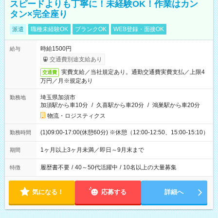
スピードよりも丁寧に！未経験OK！作業はカン
タン×完全座り
派遣
職種未経験OK
ブランクOK
WEB登録・面接OK
時給1500円
給与
交通費別途支給あり
実費支給／当社規定あり。通勤交通費実費支払／上限4
交通費
万円／月※規定あり
埼玉県加須市
勤務地
加須駅から車10分
/
久喜駅から車20分
/
鴻巣駅から車20分
物流・ロジスティクス
(1)09:00-17:00(休憩60分) ※休憩（12:00-12:50、15:00-15:10）
勤務時間
1ヶ月以上3ヶ月未満／即日～9月末まで
期間
履歴書不要
/
40～50代活躍中
/
10名以上の大量募集
特徴
気になる！
応募する
詳細へ