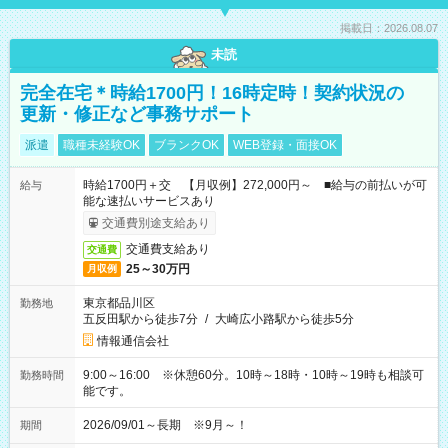
掲載日：2026.08.07
未読
完全在宅＊時給1700円！16時定時！契約状況の
更新・修正など事務サポート
派遣
職種未経験OK
ブランクOK
WEB登録・面接OK
時給1700円＋交 【月収例】272,000円～ ■給与の前払いが可
給与
能な速払いサービスあり
交通費別途支給あり
交通費支給あり
交通費
25～30万円
月収例
東京都品川区
勤務地
五反田駅から徒歩7分
/
大崎広小路駅から徒歩5分
情報通信会社
9:00～16:00 ※休憩60分。10時～18時・10時～19時も相談可
勤務時間
能です。
2026/09/01～長期 ※9月～！
期間