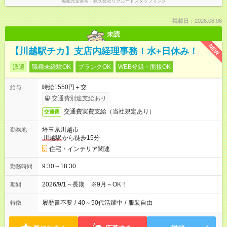
掲載元企業名
株式会社リクルートスタッフィング
掲載日：2026.08.06
未読
NEW
【川越駅チカ】支店内経理事務！水+日休み！
派遣
職種未経験OK
ブランクOK
WEB登録・面接OK
時給1550円＋交
給与
交通費別途支給あり
交通費実費支給（当社規定あり）
交通費
埼玉県川越市
勤務地
川越駅
から徒歩15分
住宅・インテリア関連
9:30～18:30
勤務時間
2026/9/1～長期 ※9月～OK！
期間
履歴書不要
/
40～50代活躍中
/
服装自由
特徴