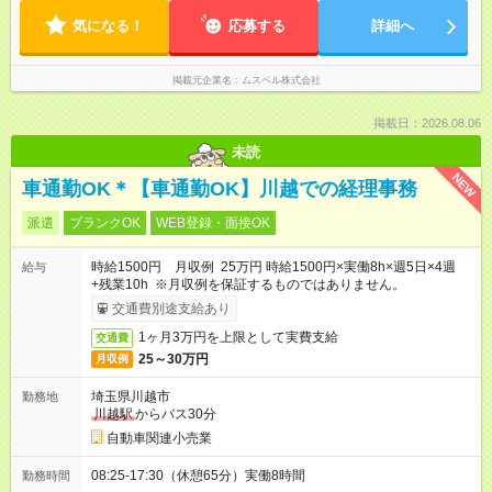
9時50分～16時00分 9時50分～17時00分 9時50分～18時30分
気になる！
休憩80分
応募する
詳細へ
掲載元企業名
ムスベル株式会社
掲載日：2026.08.06
未読
NEW
車通勤OK＊【車通勤OK】川越での経理事務
派遣
ブランクOK
WEB登録・面接OK
時給1500円 月収例 25万円 時給1500円×実働8h×週5日×4週
給与
+残業10h ※月収例を保証するものではありません。
交通費別途支給あり
1ヶ月3万円を上限として実費支給
交通費
25～30万円
月収例
埼玉県川越市
勤務地
川越駅
からバス30分
自動車関連小売業
08:25-17:30（休憩65分）実働8時間
勤務時間