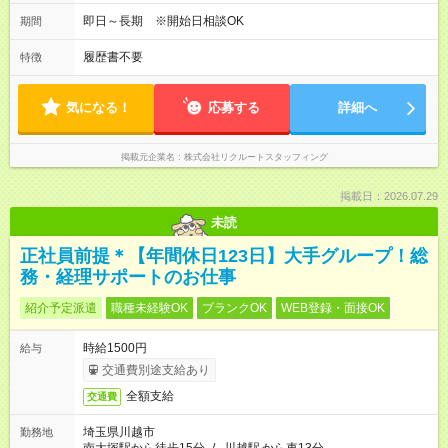
即日～長期 ※開始日相談OK
期間
履歴書不要
特徴
気になる！
応募する
詳細へ
掲載元企業名
株式会社リクルートスタッフィング
掲載日：2026.07.29
未読
正社員前提＊【年間休日123日】大手グループ！総
務・経理サポートのお仕事
紹介予定派遣
職種未経験OK
ブランクOK
WEB登録・面接OK
時給1500円
給与
交通費別途支給あり
全額支給
交通費
埼玉県川越市
勤務地