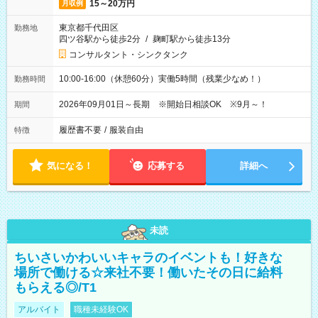
15～20万円
月収例
東京都千代田区
勤務地
四ツ谷駅から徒歩2分
/
麹町駅から徒歩13分
コンサルタント・シンクタンク
10:00-16:00（休憩60分）実働5時間（残業少なめ！）
勤務時間
2026年09月01日～長期 ※開始日相談OK ※9月～！
期間
履歴書不要
/
服装自由
特徴
気になる！
応募する
詳細へ
未読
ちいさいかわいいキャラのイベントも！好きな
場所で働ける☆来社不要！働いたその日に給料
もらえる◎/T1
アルバイト
職種未経験OK