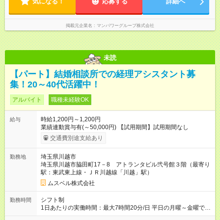
気になる！
応募する
詳細へ
掲載元企業名
マンパワーグループ株式会社
未読
【パート】結婚相談所での経理アシスタント募
集！20～40代活躍中！
アルバイト
職種未経験OK
時給1,200円～1,200円
給与
業績連動賞与有(～50,000円) 【試用期間】試用期間なし
交通費別途支給あり
埼玉県川越市
勤務地
埼玉県川越市脇田町17－8 アトランタビル弐号館３階（最寄り
駅：東武東上線・ＪＲ川越線「川越」駅）
ムスベル株式会社
シフト制
勤務時間
1日あたりの実働時間：最大7時間20分/日 平日の月曜～金曜でご
勤務いただきます。土日祝がお休みとなります。 ＜シフト例＞