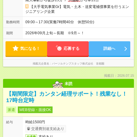
南大塚駅から徒歩15分
/
川越駅
から車13分
【大手電気事業Gr】電気・土木・送変電補償事業を行うエン
ジニアリング企業
09:00～17:30(実働7時間40分 休憩50分)
勤務時間
2026年09月上旬～長期 ※9月～！
期間
気になる！
応募する
詳細へ
掲載元企業名
パーソルテンプスタッフ株式会社 首都圏
掲載日：2026.07.15
未読
【期間限定】カンタン経理サポート！残業なし！
17時台定時
派遣
WEB登録・面接OK
時給1500円
給与
交通費別途支給あり
支給あり
交通費