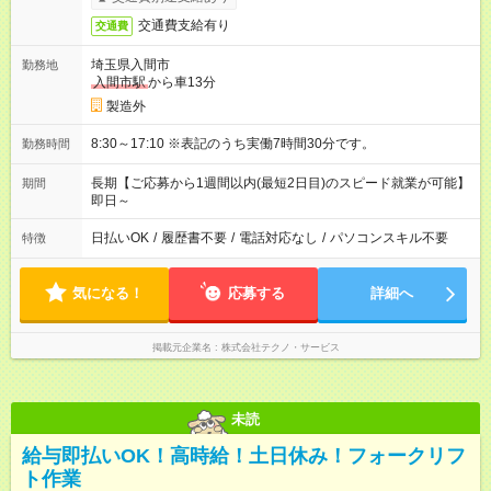
交通費支給有り
交通費
埼玉県入間市
勤務地
入間市駅
から車13分
製造外
8:30～17:10 ※表記のうち実働7時間30分です。
勤務時間
長期【ご応募から1週間以内(最短2日目)のスピード就業が可能】
期間
即日～
日払いOK
/
履歴書不要
/
電話対応なし
/
パソコンスキル不要
特徴
気になる！
応募する
詳細へ
掲載元企業名
株式会社テクノ・サービス
未読
給与即払いOK！高時給！土日休み！フォークリフ
ト作業