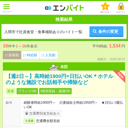
0
メニュー
気になる！
ログイン
検索結果
条件の変更
入間市で社員食堂・食事補助ありのバイト一覧
16
1,534
件中
1
～
16
件表示
平均時給:
円
新着順
時給順
人気順
掲載日：2026.08.07
未読
NEW
【週2日～】高時給1900円×日払いOK＊ホテル
のような施設でお話相手や掃除など
派遣
ブランクOK
WEB登録・面接OK
経験者時給1900円～ 介護福祉士時給1950円～ ★日払い/週払
給与
いOK
交通費別途支給あり
交通費全額支給
交通費