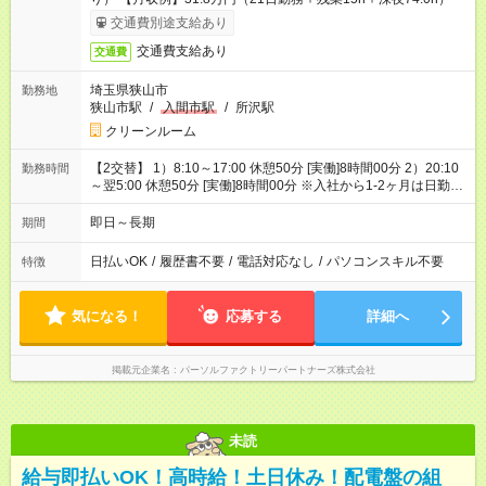
交通費別途支給あり
交通費支給あり
交通費
埼玉県狭山市
勤務地
狭山市駅
/
入間市駅
/
所沢駅
クリーンルーム
【2交替】 1）8:10～17:00 休憩50分 [実働]8時間00分 2）20:10
勤務時間
～翌5:00 休憩50分 [実働]8時間00分 ※入社から1-2ヶ月は日勤帯
の勤務
即日～長期
期間
日払いOK
/
履歴書不要
/
電話対応なし
/
パソコンスキル不要
特徴
気になる！
応募する
詳細へ
掲載元企業名
パーソルファクトリーパートナーズ株式会社
未読
給与即払いOK！高時給！土日休み！配電盤の組