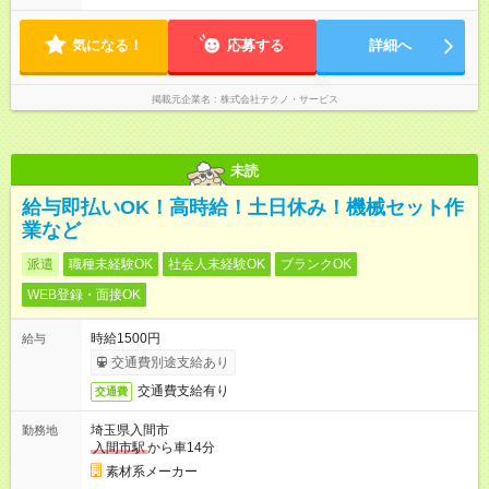
気になる！
応募する
詳細へ
掲載元企業名
株式会社テクノ・サービス
未読
給与即払いOK！高時給！土日休み！機械セット作
業など
派遣
職種未経験OK
社会人未経験OK
ブランクOK
WEB登録・面接OK
時給1500円
給与
交通費別途支給あり
交通費支給有り
交通費
埼玉県入間市
勤務地
入間市駅
から車14分
素材系メーカー