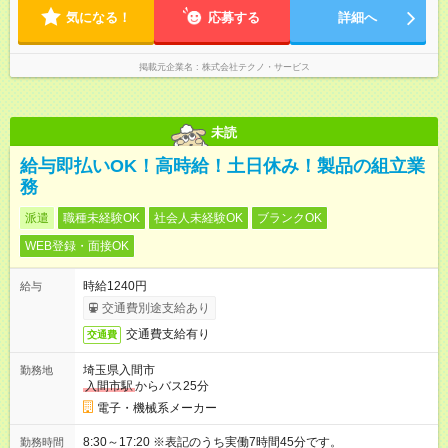
気になる！
応募する
詳細へ
掲載元企業名
株式会社テクノ・サービス
未読
給与即払いOK！高時給！土日休み！製品の組立業
務
派遣
職種未経験OK
社会人未経験OK
ブランクOK
WEB登録・面接OK
時給1240円
給与
交通費別途支給あり
交通費支給有り
交通費
埼玉県入間市
勤務地
入間市駅
からバス25分
電子・機械系メーカー
8:30～17:20 ※表記のうち実働7時間45分です。
勤務時間