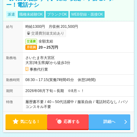
ー！電話ナシ
派遣
職種未経験OK
ブランクOK
WEB登録・面接OK
時給1300円 月収例 201,500円
給与
交通費別途支給あり
全額支給
交通費
20～25万円
月収例
さいたま市大宮区
勤務地
大宮(埼玉県)駅から徒歩3分
事務代行業
08:30～17:15(実働7時間45分 休憩1時間)
勤務時間
2026年08月下旬～長期 ※8月～！
期間
履歴書不要
/
40～50代活躍中
/
服装自由
/
電話対応なし
/
パソ
特徴
コンスキル不要
気になる！
応募する
詳細へ