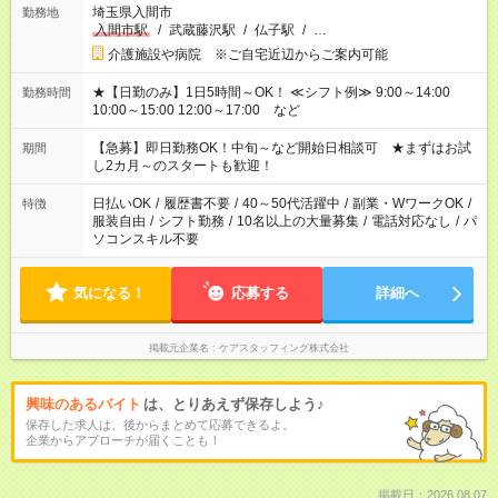
埼玉県入間市
勤務地
入間市駅
/
武蔵藤沢駅
/
仏子駅
/
…
介護施設や病院 ※ご自宅近辺からご案内可能
★【日勤のみ】1日5時間～OK！ ≪シフト例≫ 9:00～14:00
勤務時間
10:00～15:00 12:00～17:00 など
【急募】即日勤務OK！中旬～など開始日相談可 ★まずはお試
期間
し2カ月～のスタートも歓迎！
日払いOK
/
履歴書不要
/
40～50代活躍中
/
副業・WワークOK
/
特徴
服装自由
/
シフト勤務
/
10名以上の大量募集
/
電話対応なし
/
パ
ソコンスキル不要
気になる！
応募する
詳細へ
掲載元企業名
ケアスタッフィング株式会社
興味のあるバイト
は、とりあえず保存しよう♪
保存した求人は、後からまとめて応募できるよ。
企業からアプローチが届くことも！
掲載日：2026.08.07