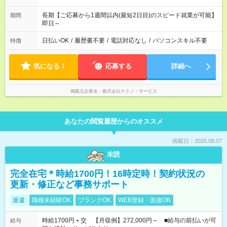
長期【ご応募から1週間以内(最短2日目)のスピード就業が可能】
期間
即日～
日払いOK
/
履歴書不要
/
電話対応なし
/
パソコンスキル不要
特徴
気になる！
応募する
詳細へ
掲載元企業名
株式会社テクノ・サービス
あなたの閲覧履歴からのオススメ
掲載日：2026.08.07
未読
完全在宅＊時給1700円！16時定時！契約状況の
更新・修正など事務サポート
派遣
職種未経験OK
ブランクOK
WEB登録・面接OK
時給1700円＋交 【月収例】272,000円～ ■給与の前払いが可
給与