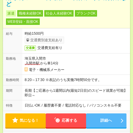
ど
派遣
職種未経験OK
社会人未経験OK
ブランクOK
WEB登録・面接OK
時給1500円
給与
交通費別途支給あり
交通費支給有り
交通費
埼玉県入間市
勤務地
入間市駅
から車14分
電子・機械系メーカー
8:20～17:30 ※表記のうち実働7時間50分です。
勤務時間
長期【ご応募から1週間以内(最短2日目)のスピード就業が可能】
期間
即日～
日払いOK
/
履歴書不要
/
電話対応なし
/
パソコンスキル不要
特徴
気になる！
応募する
詳細へ