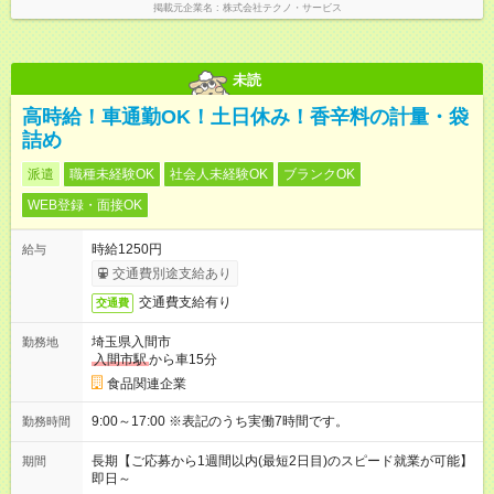
掲載元企業名
株式会社テクノ・サービス
未読
高時給！車通勤OK！土日休み！香辛料の計量・袋
詰め
派遣
職種未経験OK
社会人未経験OK
ブランクOK
WEB登録・面接OK
時給1250円
給与
交通費別途支給あり
交通費支給有り
交通費
埼玉県入間市
勤務地
入間市駅
から車15分
食品関連企業
9:00～17:00 ※表記のうち実働7時間です。
勤務時間
長期【ご応募から1週間以内(最短2日目)のスピード就業が可能】
期間
即日～