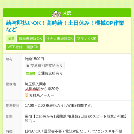
未読
給与即払いOK！高時給！土日休み！機械OP作業
など
派遣
職種未経験OK
社会人未経験OK
ブランクOK
WEB登録・面接OK
時給1500円
給与
交通費別途支給あり
交通費支給有り
交通費
埼玉県入間市
勤務地
入間市駅
から車20分
素材系メーカー
17:00～2:00 ※表記のうち実働8時間です。
勤務時間
長期【ご応募から1週間以内(最短2日目)のスピード就業が可能】
期間
即日～
日払いOK
/
履歴書不要
/
電話対応なし
/
パソコンスキル不要
特徴