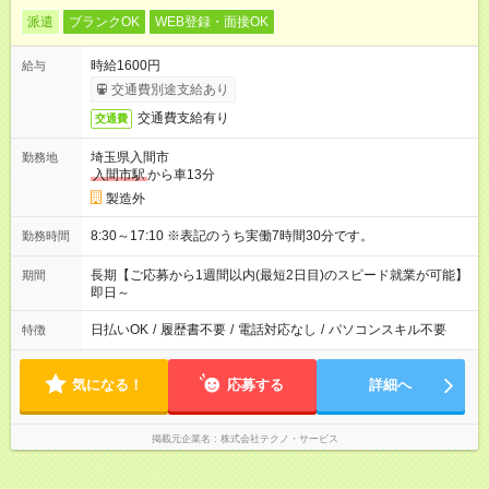
派遣
ブランクOK
WEB登録・面接OK
時給1600円
給与
交通費別途支給あり
交通費支給有り
交通費
埼玉県入間市
勤務地
入間市駅
から車13分
製造外
8:30～17:10 ※表記のうち実働7時間30分です。
勤務時間
長期【ご応募から1週間以内(最短2日目)のスピード就業が可能】
期間
即日～
日払いOK
/
履歴書不要
/
電話対応なし
/
パソコンスキル不要
特徴
気になる！
応募する
詳細へ
掲載元企業名
株式会社テクノ・サービス