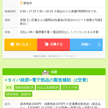
製造外
8:30～17:15 7:30～16:15 ※表記のうち実働7時間55分です。
勤務時間
長期【ご応募から1週間以内(最短2日目)のスピード就業が可能】
期間
即日～
日払いOK
/
履歴書不要
/
電話対応なし
/
パソコンスキル不要
特徴
気になる！
応募する
詳細へ
掲載元企業名
株式会社テクノ・サービス
未読
<タイパ抜群>電子部品の製造補助（2交替）
派遣
職種未経験OK
社会人未経験OK
ブランクOK
WEB登録・面接OK
基本時給1500円・深夜時給1875円 ※交通費全額支給（規定あ
給与
り） 【月収例】31.8万円（21日勤務＋残業15h＋深夜74.0h）