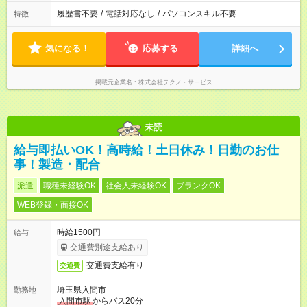
履歴書不要
/
電話対応なし
/
パソコンスキル不要
特徴
気になる！
応募する
詳細へ
掲載元企業名
株式会社テクノ・サービス
未読
給与即払いOK！高時給！土日休み！日勤のお仕
事！製造・配合
派遣
職種未経験OK
社会人未経験OK
ブランクOK
WEB登録・面接OK
時給1500円
給与
交通費別途支給あり
交通費支給有り
交通費
埼玉県入間市
勤務地
入間市駅
からバス20分