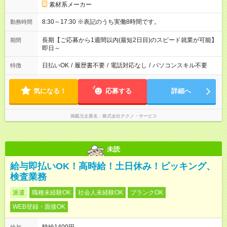
素材系メーカー
8:30～17:30 ※表記のうち実働8時間です。
勤務時間
長期【ご応募から1週間以内(最短2日目)のスピード就業が可能】
期間
即日～
日払いOK
/
履歴書不要
/
電話対応なし
/
パソコンスキル不要
特徴
気になる！
応募する
詳細へ
掲載元企業名
株式会社テクノ・サービス
未読
給与即払いOK！高時給！土日休み！ピッキング、
検査業務
派遣
職種未経験OK
社会人未経験OK
ブランクOK
WEB登録・面接OK