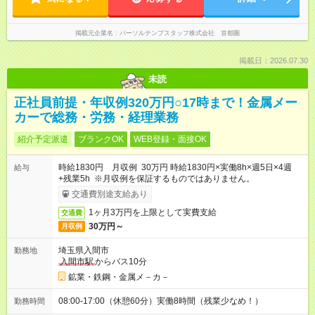
掲載元企業名
パーソルテンプスタッフ株式会社 首都圏
掲載日：2026.07.30
未読
正社員前提・年収例320万円○17時まで！金属メー
カーで総務・労務・経理業務
紹介予定派遣
ブランクOK
WEB登録・面接OK
時給1830円 月収例 30万円 時給1830円×実働8h×週5日×4週
給与
+残業5h ※月収例を保証するものではありません。
交通費別途支給あり
1ヶ月3万円を上限として実費支給
交通費
30万円～
月収例
埼玉県入間市
勤務地
入間市駅
からバス10分
鉱業・鉄鋼・金属メ－カ－
08:00-17:00（休憩60分）実働8時間（残業少なめ！）
勤務時間