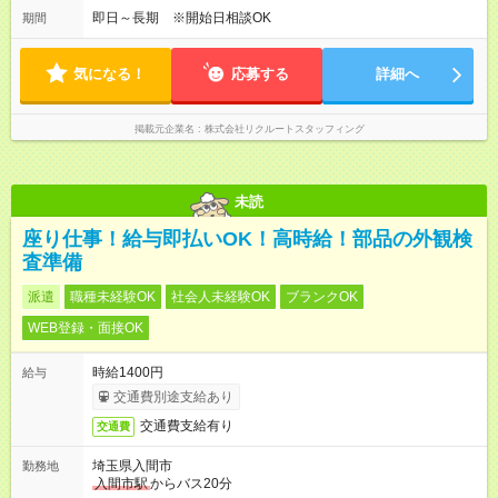
即日～長期 ※開始日相談OK
期間
気になる！
応募する
詳細へ
掲載元企業名
株式会社リクルートスタッフィング
未読
座り仕事！給与即払いOK！高時給！部品の外観検
査準備
派遣
職種未経験OK
社会人未経験OK
ブランクOK
WEB登録・面接OK
時給1400円
給与
交通費別途支給あり
交通費支給有り
交通費
埼玉県入間市
勤務地
入間市駅
からバス20分