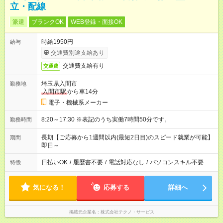
立・配線
派遣
ブランクOK
WEB登録・面接OK
時給1950円
給与
交通費別途支給あり
交通費支給有り
交通費
埼玉県入間市
勤務地
入間市駅
から車14分
電子・機械系メーカー
8:20～17:30 ※表記のうち実働7時間50分です。
勤務時間
長期【ご応募から1週間以内(最短2日目)のスピード就業が可能】
期間
即日～
日払いOK
/
履歴書不要
/
電話対応なし
/
パソコンスキル不要
特徴
気になる！
応募する
詳細へ
掲載元企業名
株式会社テクノ・サービス