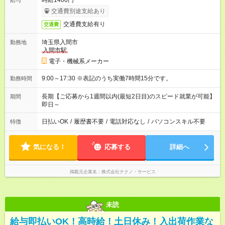
時給1400円
給与
交通費別途支給あり
交通費支給有り
交通費
埼玉県入間市
勤務地
入間市駅
電子・機械系メーカー
9:00～17:30 ※表記のうち実働7時間15分です。
勤務時間
長期【ご応募から1週間以内(最短2日目)のスピード就業が可能】
期間
即日～
日払いOK
/
履歴書不要
/
電話対応なし
/
パソコンスキル不要
特徴
気になる！
応募する
詳細へ
掲載元企業名
株式会社テクノ・サービス
未読
給与即払いOK！高時給！土日休み！入出荷作業な