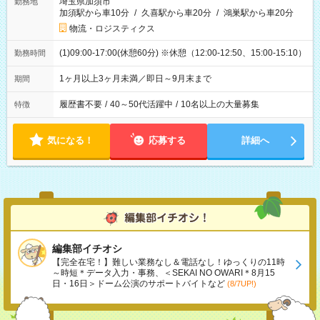
埼玉県加須市
勤務地
加須駅から車10分
/
久喜駅から車20分
/
鴻巣駅から車20分
物流・ロジスティクス
(1)09:00-17:00(休憩60分) ※休憩（12:00-12:50、15:00-15:10）
勤務時間
1ヶ月以上3ヶ月未満／即日～9月末まで
期間
履歴書不要
/
40～50代活躍中
/
10名以上の大量募集
特徴
気になる！
応募する
詳細へ
編集部イチオシ
【完全在宅！】難しい業務なし＆電話なし！ゆっくりの11時
～時短＊データ入力・事務、＜SEKAI NO OWARI＊8月15
日・16日＞ドーム公演のサポートバイトなど
(8/7UP!)