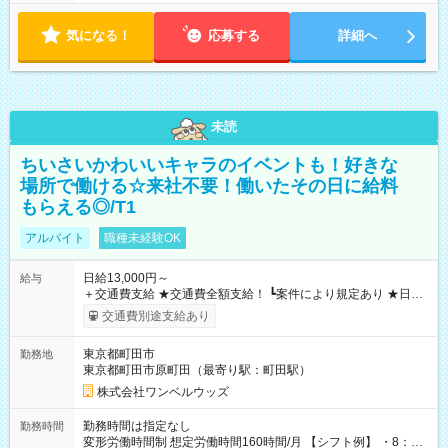
気になる！
応募する
詳細へ
未読
ちいさいかわいいキャラのイベントも！好きな
場所で働ける☆来社不要！働いたその日に給料
もらえる◎/T1
アルバイト
職種未経験OK
日給13,000円～
給与
＋交通費支給 ★交通費全額支給！ ┗案件により規定あり ★日払
いOK！（規定あり） ┗働いたその日に現金GET♪ お仕事後はコ
交通費別途支給あり
ンビニATMから 日払い分を引き落とせます！ 【試用期間】試
用期間なし
東京都町田市
勤務地
東京都町田市原町田（最寄り駅：町田駅）
株式会社ワンベルウッズ
勤務時間は指定なし
勤務時間
変形労働時間制 想定労働時間160時間/月 【シフト例】 ・8：00