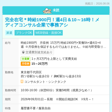
掲載日：2026.08.06
未読
完全在宅＊時給1900円！週4日＆10～16時！メ
ディアコンサル企業で事務アシ
派遣
ブランクOK
WEB登録・面接OK
時給1900円 月収例 15万円 時給1900円×実働5h×週4日×4
給与
週 ※月収例を保証するものではありません。※給与即受取りサ
ービス利用可（利用条件有）
交通費別途支給あり
1ヶ月3万円を上限として実費支給
交通費
15～20万円
月収例
東京都千代田区
勤務地
四ツ谷駅から徒歩2分
/
麹町駅から徒歩13分
コンサルタント・シンクタンク
10:00-16:00（休憩60分）実働5時間（残業少なめ！）
勤務時間
2026年09月01日～長期 ※開始日相談OK ※9月～！
期間
履歴書不要
/
服装自由
特徴