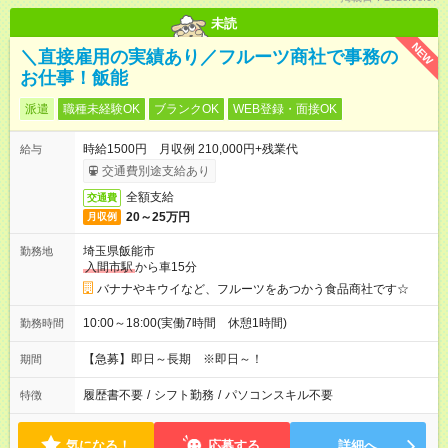
未読
NEW
＼直接雇用の実績あり／フルーツ商社で事務の
お仕事！飯能
派遣
職種未経験OK
ブランクOK
WEB登録・面接OK
時給1500円 月収例 210,000円+残業代
給与
交通費別途支給あり
全額支給
交通費
20～25万円
月収例
埼玉県飯能市
勤務地
入間市駅
から車15分
バナナやキウイなど、フルーツをあつかう食品商社です☆
10:00～18:00(実働7時間 休憩1時間)
勤務時間
【急募】即日～長期 ※即日～！
期間
履歴書不要
/
シフト勤務
/
パソコンスキル不要
特徴
気になる！
応募する
詳細へ