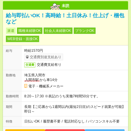
未読
給与即払いOK！高時給！土日休み！仕上げ・梱包
など
派遣
職種未経験OK
社会人未経験OK
ブランクOK
WEB登録・面接OK
時給1570円
給与
交通費別途支給あり
交通費支給有り
交通費
埼玉県入間市
勤務地
入間市駅
から車14分
電子・機械系メーカー
8:20～17:30 ※表記のうち実働7時間50分です。
勤務時間
長期【ご応募から1週間以内(最短2日目)のスピード就業が可能】
期間
即日～
日払いOK
/
履歴書不要
/
電話対応なし
/
パソコンスキル不要
特徴