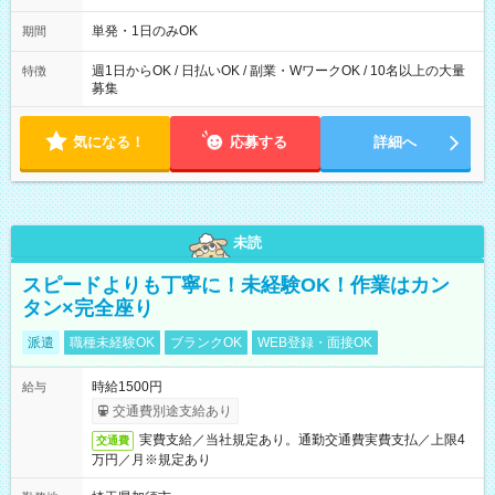
～21：00
単発・1日のみOK
期間
週1日からOK / 日払いOK / 副業・WワークOK / 10名以上の大量
特徴
募集
気になる！
応募する
詳細へ
未読
スピードよりも丁寧に！未経験OK！作業はカン
タン×完全座り
派遣
職種未経験OK
ブランクOK
WEB登録・面接OK
時給1500円
給与
交通費別途支給あり
実費支給／当社規定あり。通勤交通費実費支払／上限4
交通費
万円／月※規定あり