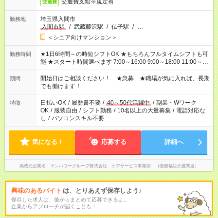
交通費支給※規定有
交通費
埼玉県入間市
勤務地
入間市駅
/
武蔵藤沢駅
/
仏子駅
/
…
＜シニア向けマンション＞
★1日6時間～の時短シフトOK ★もちろんフルタイムシフトも可
勤務時間
能 ★スタート時間選べます 7:00～16:00 9:00～18:00 11:00～
20:00 など 残業なし！ ※Wワークの場合、他のお仕事と合わせ
週40時間超の就業はご案内できません ※法令に基づき、週20時
開始日はご相談ください！ ★急募 ★職場が気に入れば、長期
期間
間以上勤務は社会保険への加入対象となります ※労働者派遣法
でも働けます！
（日雇い派遣の原則禁止）により、短時間・短期間の就業はご
案内が難しい場合があります
日払いOK
/
履歴書不要
/
40～50代活躍中
/
副業・Wワーク
特徴
OK
/
服装自由
/
シフト勤務
/
10名以上の大量募集
/
電話対応な
し
/
パソコンスキル不要
気になる！
応募する
詳細へ
掲載元企業名
マンパワーグループ株式会社 ケアサービス事業部 （医療福祉介護関連）
興味のあるバイト
は、とりあえず保存しよう♪
保存した求人は、後からまとめて応募できるよ。
企業からアプローチが届くことも！