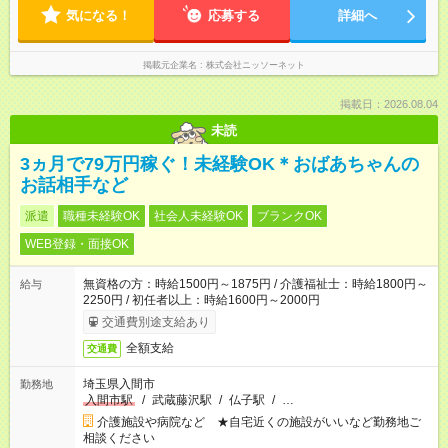
気になる！
応募する
詳細へ
掲載元企業名
株式会社ニッソーネット
掲載日：2026.08.04
未読
3ヵ月で79万円稼ぐ！未経験OK＊おばあちゃんの
お話相手など
派遣
職種未経験OK
社会人未経験OK
ブランクOK
WEB登録・面接OK
無資格の方：時給1500円～1875円 / 介護福祉士：時給1800円～
給与
2250円 / 初任者以上：時給1600円～2000円
交通費別途支給あり
全額支給
交通費
埼玉県入間市
勤務地
入間市駅
/
武蔵藤沢駅
/
仏子駅
/
…
介護施設や病院など ★自宅近くの施設がいいなど勤務地ご
相談ください