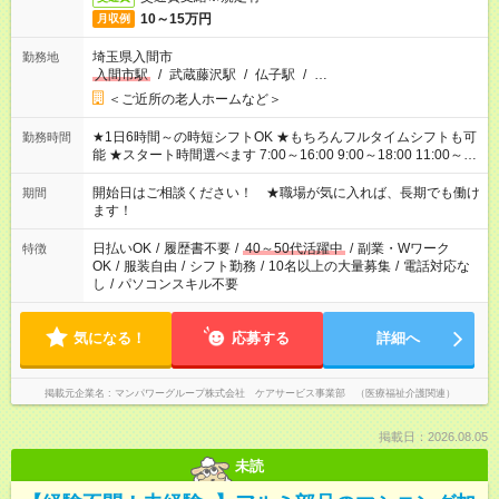
10～15万円
月収例
埼玉県入間市
勤務地
入間市駅
/
武蔵藤沢駅
/
仏子駅
/
…
＜ご近所の老人ホームなど＞
★1日6時間～の時短シフトOK ★もちろんフルタイムシフトも可
勤務時間
能 ★スタート時間選べます 7:00～16:00 9:00～18:00 11:00～
20:00 など 残業なし！ ※Wワークの場合、他のお仕事と合わせ
週40時間超の就業はご案内できません ※法令に基づき、週20時
開始日はご相談ください！ ★職場が気に入れば、長期でも働け
期間
間以上勤務は社会保険への加入対象となります ※労働者派遣法
ます！
（日雇い派遣の原則禁止）により、短時間・短期間の就業はご
案内が難しい場合があります
日払いOK
/
履歴書不要
/
40～50代活躍中
/
副業・Wワーク
特徴
OK
/
服装自由
/
シフト勤務
/
10名以上の大量募集
/
電話対応な
し
/
パソコンスキル不要
気になる！
応募する
詳細へ
掲載元企業名
マンパワーグループ株式会社 ケアサービス事業部 （医療福祉介護関連）
掲載日：2026.08.05
未読