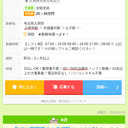
交通費別途支給あり
全額支給
交通費
25～30万円
月収例
埼玉県入間市
勤務地
入間市駅
/
武蔵藤沢駅
/
仏子駅
/
…
病院 ★勤務地選べます！
【シフト例】 07:00～16:00 09:00～18:00 17:00～09:00 ※ 上記
勤務時間
は一例です！その他シフトもご相談ください！
即日～2ヶ月以上
期間
日払いOK
/
履歴書不要
/
40～50代活躍中
/
シフト勤務
/
10名以
特徴
上の大量募集
/
電話対応なし
/
パソコンスキル不要
気になる！
応募する
詳細へ
掲載元企業名
株式会社ニッソーネット
掲載日：2026.08.04
未読