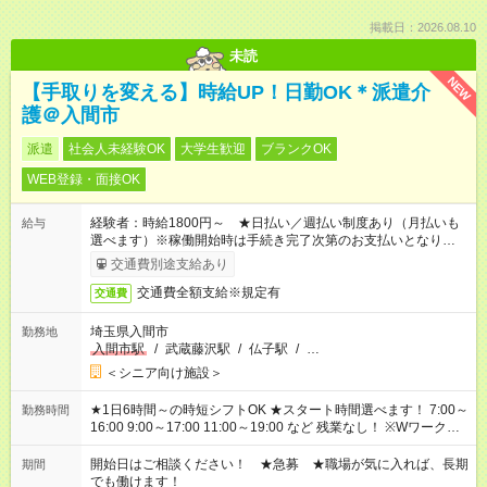
掲載日：2026.08.10
未読
NEW
【手取りを変える】時給UP！日勤OK＊派遣介
護＠入間市
派遣
社会人未経験OK
大学生歓迎
ブランクOK
WEB登録・面接OK
経験者：時給1800円～ ★日払い／週払い制度あり（月払いも
給与
選べます）※稼働開始時は手続き完了次第のお支払いとなりま
す。
交通費別途支給あり
交通費全額支給※規定有
交通費
埼玉県入間市
勤務地
入間市駅
/
武蔵藤沢駅
/
仏子駅
/
…
＜シニア向け施設＞
★1日6時間～の時短シフトOK ★スタート時間選べます！ 7:00～
勤務時間
16:00 9:00～17:00 11:00～19:00 など 残業なし！ ※Wワークの
場合、他のお仕事と合わせ週40時間超の就業はご案内できませ
ん ※法令に基づき、週20時間以上勤務は社会保険への加入対象
開始日はご相談ください！ ★急募 ★職場が気に入れば、長期
期間
となります ※労働者派遣法（日雇い派遣の原則禁止）により、
でも働けます！