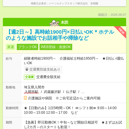
掲載元企業名
パーソルテンプスタッフ株式会社 首都圏
掲載日：2026.08.07
未読
NEW
【週2日～】高時給1900円×日払いOK＊ホテル
のような施設でお話相手や掃除など
派遣
ブランクOK
WEB登録・面接OK
経験者時給1900円～ 介護福祉士時給1950円～ ★日払い/週払
給与
いOK
交通費別途支給あり
交通費全額支給
交通費
埼玉県入間市
勤務地
入間市駅
/
武蔵藤沢駅
/
仏子駅
/
…
介護施設や病院 ※ご自宅近辺からご案内可能
★【日勤のみ】1日5時間～OK！ ≪シフト例≫ 9:00～14:00
勤務時間
10:00～15:00 12:00～17:00 など
【急募】即日勤務OK！中旬～など開始日相談可 ★まずはお試
期間
し2カ月～のスタートも歓迎！