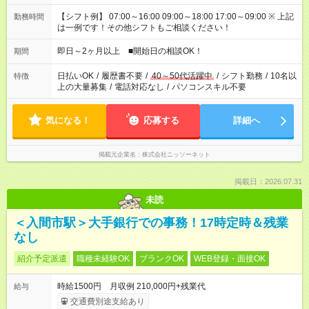
【シフト例】 07:00～16:00 09:00～18:00 17:00～09:00 ※ 上記
勤務時間
は一例です！その他シフトもご相談ください！
即日～2ヶ月以上 ■開始日の相談OK！
期間
日払いOK
/
履歴書不要
/
40～50代活躍中
/
シフト勤務
/
10名以
特徴
上の大量募集
/
電話対応なし
/
パソコンスキル不要
気になる！
応募する
詳細へ
掲載元企業名
株式会社ニッソーネット
掲載日：2026.07.31
未読
＜入間市駅＞大手銀行での事務！17時定時＆残業
なし
紹介予定派遣
職種未経験OK
ブランクOK
WEB登録・面接OK
時給1500円 月収例 210,000円+残業代
給与
交通費別途支給あり