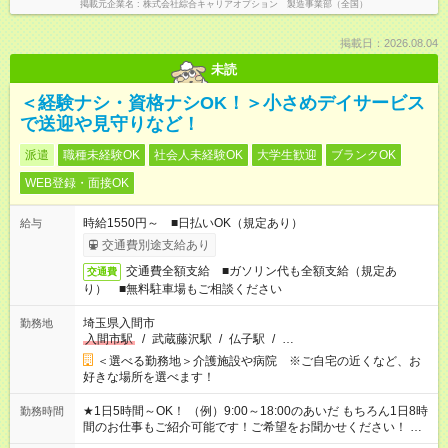
掲載元企業名
株式会社綜合キャリアオプション 製造事業部（全国）
掲載日：2026.08.04
未読
＜経験ナシ・資格ナシOK！＞小さめデイサービス
で送迎や見守りなど！
派遣
職種未経験OK
社会人未経験OK
大学生歓迎
ブランクOK
WEB登録・面接OK
時給1550円～ ■日払いOK（規定あり）
給与
交通費別途支給あり
交通費全額支給 ■ガソリン代も全額支給（規定あ
交通費
り） ■無料駐車場もご相談ください
埼玉県入間市
勤務地
入間市駅
/
武蔵藤沢駅
/
仏子駅
/
…
＜選べる勤務地＞介護施設や病院 ※ご自宅の近くなど、お
好きな場所を選べます！
★1日5時間～OK！ （例）9:00～18:00のあいだ もちろん1日8時
勤務時間
間のお仕事もご紹介可能です！ご希望をお聞かせください！ ★
家庭の都合でお休みが必要な場合も遠慮なくご相談ください。