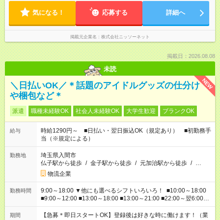
気になる！
応募する
詳細へ
掲載元企業名
株式会社ニッソーネット
掲載日：2026.08.08
未読
NEW
＼日払いOK／＊話題のアイドルグッズの仕分け
や梱包など＊
派遣
職種未経験OK
社会人未経験OK
大学生歓迎
ブランクOK
時給1290円～ ■日払い・翌日振込OK（規定あり） ■初勤務手
給与
当（※規定による）
埼玉県入間市
勤務地
仏子駅から徒歩
/
金子駅から徒歩
/
元加治駅から徒歩
/
…
物流企業
9:00～18:00 ▼他にも選べるシフトいろいろ！ ■10:00～18:00
勤務時間
■9:00～12:00 ■13:00～18:00 ■13:00～21:00 ■22:00～翌6:00
など あなたの希望を教えてください！
【急募＊即日スタートOK】登録後は好きな時に働けます！（業
期間