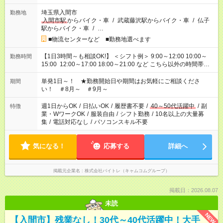
埼玉県入間市
勤務地
入間市駅
からバイク・車
/
武蔵藤沢駅からバイク・車
/
仏子
駅からバイク・車
/
…
■物流センターなど ■勤務地選べます
【1日3時間～も相談OK!】 ＜シフト例＞ 9:00～12:00 10:00～
勤務時間
15:00 12:00～17:00 18:00～21:00 など こちら以外の時間帯も
お気軽にご相談ください！
単発1日～！ ★勤務開始日や期間はお気軽にご相談くださ
期間
い！ ＃8月～ ＃9月～
週1日からOK
/
日払いOK
/
履歴書不要
/
40～50代活躍中
/
副
特徴
業・WワークOK
/
服装自由
/
シフト勤務
/
10名以上の大量募
集
/
電話対応なし
/
パソコンスキル不要
気になる！
応募する
詳細へ
掲載元企業名
株式会社バイトレ（キャムコムグループ）
掲載日：2026.08.07
未読
NEW
【入間市】残業なし！30代～40代活躍中！大手