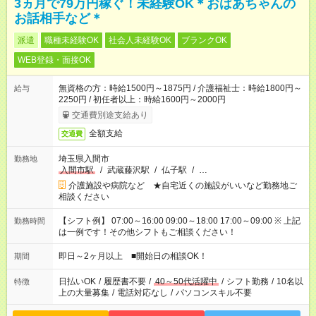
3ヵ月で79万円稼ぐ！未経験OK＊おばあちゃんの
お話相手など＊
派遣
職種未経験OK
社会人未経験OK
ブランクOK
WEB登録・面接OK
無資格の方：時給1500円～1875円 / 介護福祉士：時給1800円～
給与
2250円 / 初任者以上：時給1600円～2000円
交通費別途支給あり
全額支給
交通費
埼玉県入間市
勤務地
入間市駅
/
武蔵藤沢駅
/
仏子駅
/
…
介護施設や病院など ★自宅近くの施設がいいなど勤務地ご
相談ください
【シフト例】 07:00～16:00 09:00～18:00 17:00～09:00 ※ 上記
勤務時間
は一例です！その他シフトもご相談ください！
即日～2ヶ月以上 ■開始日の相談OK！
期間
日払いOK
/
履歴書不要
/
40～50代活躍中
/
シフト勤務
/
10名以
特徴
上の大量募集
/
電話対応なし
/
パソコンスキル不要