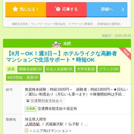
気になる！
応募する
詳細へ
掲載元企業名
マンパワーグループ株式会社 ケアサービス事業部 （医療福祉介護関連）
掲載日：2026.08.09
未読
NEW
【8月～OK！週3日～】ホテルライクな高齢者
マンションで生活サポート＊時短OK
派遣
職種未経験OK
社会人未経験OK
大学生歓迎
ブランクOK
WEB登録・面接OK
無資格未経験：時給1600円～ 経験者：時給1800円～★日払い
給与
／週払い制度あり（月払いも選べます）※稼働開始時は手続き完
了次第のお支払いとなります。
交通費別途支給あり
交通費全額支給※規定有
交通費
埼玉県入間市
勤務地
入間市駅
/
武蔵藤沢駅
/
仏子駅
/
…
＜シニア向けマンション＞