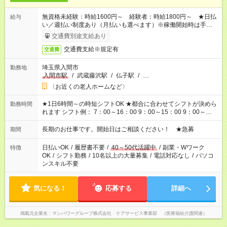
無資格未経験：時給1600円～ 経験者：時給1800円～ ★日払
給与
い／週払い制度あり（月払いも選べます）※稼働開始時は手続き
完了次第のお支払いとなります。
交通費別途支給あり
交通費支給※規定有
交通費
埼玉県入間市
勤務地
入間市駅
/
武蔵藤沢駅
/
仏子駅
/
…
〈お近くの老人ホームなど〉
★1日6時間～の時短シフトOK ★都合に合わせてシフトが決めら
勤務時間
れます シフト例： 7：00～16：00 9：00～15：00 9：00～
18：00 11：00～20：00 など ※Wワークの場合、他のお仕事と
合わせ週40時間超の就業はご案内できません ※法令に基づき、
長期のお仕事です。開始日はご相談ください！ ★急募
期間
週20時間以上勤務は社会保険への加入対象となります ※労働者
派遣法（日雇い派遣の原則禁止）により、短時間・短期間の就
日払いOK
/
履歴書不要
/
40～50代活躍中
/
副業・Wワーク
特徴
業はご案内が難しい場合があります
OK
/
シフト勤務
/
10名以上の大量募集
/
電話対応なし
/
パソコ
ンスキル不要
気になる！
応募する
詳細へ
掲載元企業名
マンパワーグループ株式会社 ケアサービス事業部 （医療福祉介護関連）