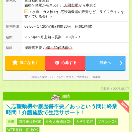
東京都西多摩郡
勤務地
箱根ケ崎駅から車5分
/
入間市駅
から車18分
＜水道・ガス栓や住宅設備機器の販売など、ライフラインを
支えている会社＞
09:00～17:20(実働7時間20分 休憩1時間)
勤務時間
2026年09月上旬～長期 ※9月～！
期間
履歴書不要
/
40～50代活躍中
特徴
気になる！
応募する
詳細へ
掲載元企業名
パーソルテンプスタッフ株式会社 首都圏
掲載日：2026.08.07
未読
NEW
＼志望動機や履歴書不要／あっという間に終業
時間！介護施設で生活サポート！
派遣
職種未経験OK
社会人未経験OK
大学生歓迎
ブランクOK
WEB登録・面接OK