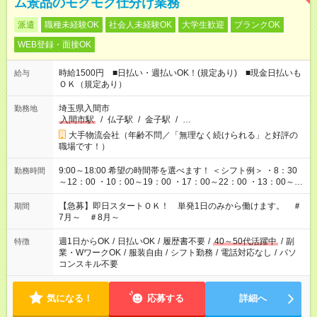
ム景品のモクモク仕分け業務
派遣
職種未経験OK
社会人未経験OK
大学生歓迎
ブランクOK
WEB登録・面接OK
時給1500円 ■日払い・週払いOK！(規定あり) ■現金日払いも
給与
ＯＫ（規定あり）
埼玉県入間市
勤務地
入間市駅
/
仏子駅
/
金子駅
/
…
大手物流会社（年齢不問／「無理なく続けられる」と好評の
職場です！）
9:00～18:00 希望の時間帯を選べます！ ＜シフト例＞ ・8：30
勤務時間
～12：00 ・10：00～19：00 ・17：00～22：00 ・13：00～
22：00 ・22：00～翌6：00 など
【急募】即日スタートＯＫ！ 単発1日のみから働けます。 ＃
期間
7月～ ＃8月～
週1日からOK
/
日払いOK
/
履歴書不要
/
40～50代活躍中
/
副
特徴
業・WワークOK
/
服装自由
/
シフト勤務
/
電話対応なし
/
パソ
コンスキル不要
気になる！
応募する
詳細へ