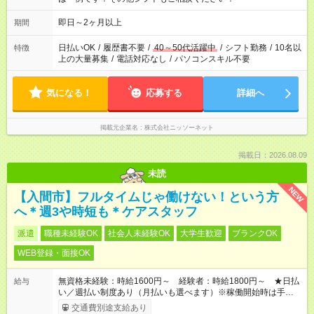
即日～2ヶ月以上
期間
日払いOK
/
履歴書不要
/
40～50代活躍中
/
シフト勤務
/
10名以
特徴
上の大量募集
/
電話対応なし
/
パソコンスキル不要
気になる！
応募する
詳細へ
掲載元企業名
株式会社ニッソーネット
掲載日：2026.08.09
未読
NEW
【入間市】フルタイムじゃ働けない！という方
へ＊週3や時短も＊ケアスタッフ
派遣
職種未経験OK
社会人未経験OK
大学生歓迎
ブランクOK
WEB登録・面接OK
無資格未経験：時給1600円～ 経験者：時給1800円～ ★日払
給与
い／週払い制度あり（月払いも選べます）※稼働開始時は手続き
完了次第のお支払いとなります。
交通費別途支給あり