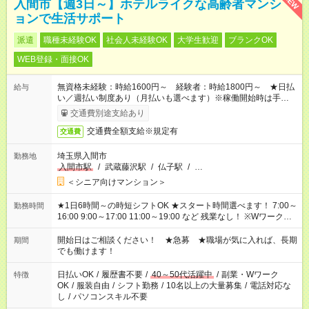
NEW
入間市【週3日～】ホテルライクな高齢者マンシ
ョンで生活サポート
派遣
職種未経験OK
社会人未経験OK
大学生歓迎
ブランクOK
WEB登録・面接OK
無資格未経験：時給1600円～ 経験者：時給1800円～ ★日払
給与
い／週払い制度あり（月払いも選べます）※稼働開始時は手続き
完了次第のお支払いとなります。
交通費別途支給あり
交通費全額支給※規定有
交通費
埼玉県入間市
勤務地
入間市駅
/
武蔵藤沢駅
/
仏子駅
/
…
＜シニア向けマンション＞
★1日6時間～の時短シフトOK ★スタート時間選べます！ 7:00～
勤務時間
16:00 9:00～17:00 11:00～19:00 など 残業なし！ ※Wワークの
場合、他のお仕事と合わせ週40時間超の就業はご案内できませ
ん ※法令に基づき、週20時間以上勤務は社会保険への加入対象
開始日はご相談ください！ ★急募 ★職場が気に入れば、長期
期間
となります ※労働者派遣法（日雇い派遣の原則禁止）により、
でも働けます！
短時間・短期間の就業はご案内が難しい場合があります
日払いOK
/
履歴書不要
/
40～50代活躍中
/
副業・Wワーク
特徴
OK
/
服装自由
/
シフト勤務
/
10名以上の大量募集
/
電話対応な
し
/
パソコンスキル不要