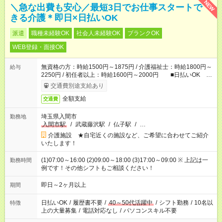
NEW
＼急な出費も安心／最短3日でお仕事スタートで
きる介護＊即日×日払いOK
派遣
職種未経験OK
社会人未経験OK
ブランクOK
WEB登録・面接OK
無資格の方：時給1500円～1875円 / 介護福祉士：時給1800円～
給与
2250円 / 初任者以上：時給1600円～2000円 ■日払いOK ■
日収例：1万2000円（時給1500円×8h）
交通費別途支給あり
全額支給
交通費
埼玉県入間市
勤務地
入間市駅
/
武蔵藤沢駅
/
仏子駅
/
…
介護施設 ★自宅近くの施設など、ご希望に合わせてご紹介
いたします！
(1)07:00～16:00 (2)09:00～18:00 (3)17:00～09:00 ※ 上記は一
勤務時間
例です！その他シフトもご相談ください！
即日～2ヶ月以上
期間
日払いOK
/
履歴書不要
/
40～50代活躍中
/
シフト勤務
/
10名以
特徴
上の大量募集
/
電話対応なし
/
パソコンスキル不要