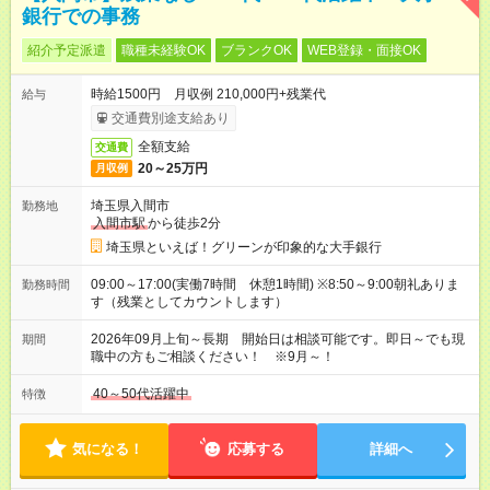
銀行での事務
紹介予定派遣
職種未経験OK
ブランクOK
WEB登録・面接OK
時給1500円 月収例 210,000円+残業代
給与
交通費別途支給あり
全額支給
交通費
20～25万円
月収例
埼玉県入間市
勤務地
入間市駅
から徒歩2分
埼玉県といえば！グリーンが印象的な大手銀行
09:00～17:00(実働7時間 休憩1時間) ※8:50～9:00朝礼ありま
勤務時間
す（残業としてカウントします）
2026年09月上旬～長期 開始日は相談可能です。即日～でも現
期間
職中の方もご相談ください！ ※9月～！
40～50代活躍中
特徴
気になる！
応募する
詳細へ