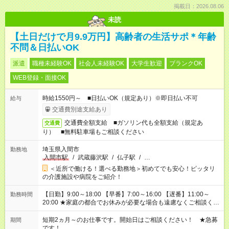
掲載日：2026.08.06
未読
【土日だけで月9.9万円】高齢者の生活サポ＊年齢
不問＆日払いOK
派遣
職種未経験OK
社会人未経験OK
大学生歓迎
ブランクOK
WEB登録・面接OK
時給1550円～ ■日払いOK（規定あり）※即日払い不可
給与
交通費別途支給あり
交通費全額支給 ■ガソリン代も全額支給（規定あ
交通費
り） ■無料駐車場もご相談ください
埼玉県入間市
勤務地
入間市駅
/
武蔵藤沢駅
/
仏子駅
/
…
＜近所で働ける！選べる勤務地＞初めてでも安心！ピッタリ
の介護施設や病院をご紹介！
【日勤】9:00～18:00 【早番】7:00～16:00 【遅番】11:00～
勤務時間
20:00 ★家庭の都合でお休みが必要な場合も遠慮なくご相談くだ
さい。
短期2ヵ月～のお仕事です。開始日はご相談ください！ ★急募
期間
です！