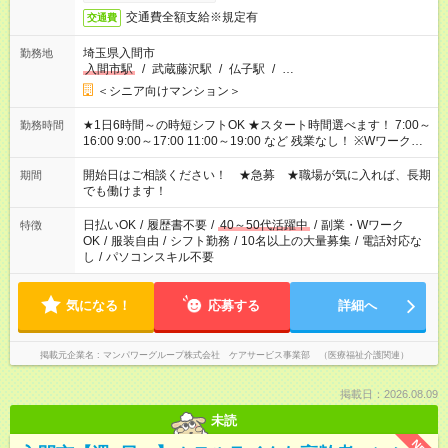
交通費全額支給※規定有
交通費
埼玉県入間市
勤務地
入間市駅
/
武蔵藤沢駅
/
仏子駅
/
…
＜シニア向けマンション＞
★1日6時間～の時短シフトOK ★スタート時間選べます！ 7:00～
勤務時間
16:00 9:00～17:00 11:00～19:00 など 残業なし！ ※Wワークの
場合、他のお仕事と合わせ週40時間超の就業はご案内できませ
ん ※法令に基づき、週20時間以上勤務は社会保険への加入対象
開始日はご相談ください！ ★急募 ★職場が気に入れば、長期
期間
となります ※労働者派遣法（日雇い派遣の原則禁止）により、
でも働けます！
短時間・短期間の就業はご案内が難しい場合があります
日払いOK
/
履歴書不要
/
40～50代活躍中
/
副業・Wワーク
特徴
OK
/
服装自由
/
シフト勤務
/
10名以上の大量募集
/
電話対応な
し
/
パソコンスキル不要
気になる！
応募する
詳細へ
掲載元企業名
マンパワーグループ株式会社 ケアサービス事業部 （医療福祉介護関連）
掲載日：2026.08.09
未読