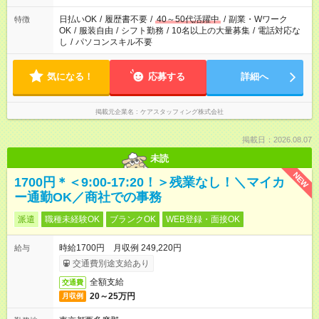
日払いOK
/
履歴書不要
/
40～50代活躍中
/
副業・Wワーク
特徴
OK
/
服装自由
/
シフト勤務
/
10名以上の大量募集
/
電話対応な
し
/
パソコンスキル不要
気になる！
応募する
詳細へ
掲載元企業名
ケアスタッフィング株式会社
掲載日：2026.08.07
未読
NEW
1700円＊＜9:00-17:20！＞残業なし！＼マイカ
ー通勤OK／商社での事務
派遣
職種未経験OK
ブランクOK
WEB登録・面接OK
時給1700円 月収例 249,220円
給与
交通費別途支給あり
全額支給
交通費
20～25万円
月収例