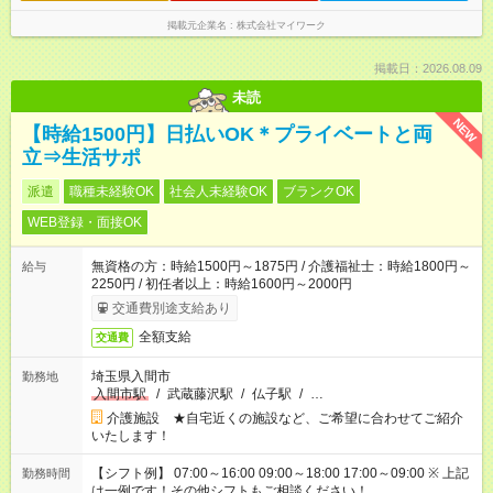
掲載元企業名
株式会社マイワーク
掲載日：2026.08.09
未読
NEW
【時給1500円】日払いOK＊プライベートと両
立⇒生活サポ
派遣
職種未経験OK
社会人未経験OK
ブランクOK
WEB登録・面接OK
無資格の方：時給1500円～1875円 / 介護福祉士：時給1800円～
給与
2250円 / 初任者以上：時給1600円～2000円
交通費別途支給あり
全額支給
交通費
埼玉県入間市
勤務地
入間市駅
/
武蔵藤沢駅
/
仏子駅
/
…
介護施設 ★自宅近くの施設など、ご希望に合わせてご紹介
いたします！
【シフト例】 07:00～16:00 09:00～18:00 17:00～09:00 ※ 上記
勤務時間
は一例です！その他シフトもご相談ください！