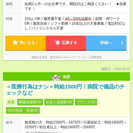
※週最低15時間以上の勤務が必要です
短期2ヵ月～のお仕事です。開始日はご相談ください！ ★急募
期間
です！
日払いOK
/
履歴書不要
/
40～50代活躍中
/
副業・Wワーク
特徴
OK
/
服装自由
/
シフト勤務
/
10名以上の大量募集
/
電話対応な
し
/
パソコンスキル不要
気になる！
応募する
詳細へ
掲載元企業名
株式会社ネオキャリア ナイス！介護事業部
掲載日：2026.08.04
未読
＜医療行為はナシ＞時給1500円！病院で備品のチ
ェックなど
派遣
職種未経験OK
社会人未経験OK
ブランクOK
WEB登録・面接OK
無資格の方：時給1500円～1875円 / 介護福祉士：時給1800円～
給与
2250円 / 初任者以上：時給1600円～2000円