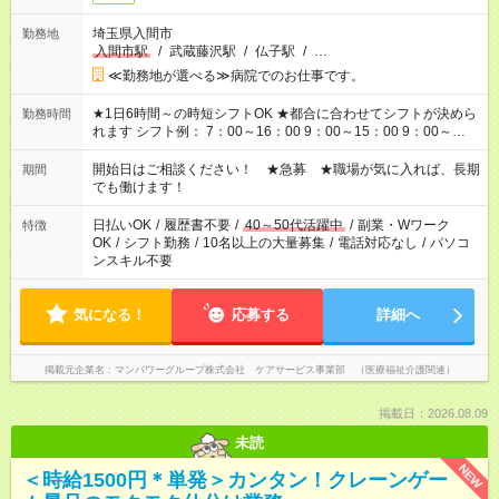
埼玉県入間市
勤務地
入間市駅
/
武蔵藤沢駅
/
仏子駅
/
…
≪勤務地が選べる≫病院でのお仕事です。
★1日6時間～の時短シフトOK ★都合に合わせてシフトが決めら
勤務時間
れます シフト例： 7：00～16：00 9：00～15：00 9：00～
18：00 11：00～20：00 など ※Wワークの場合、他のお仕事と
合わせ週40時間超の就業はご案内できません ※法令に基づき、
開始日はご相談ください！ ★急募 ★職場が気に入れば、長期
期間
週20時間以上勤務は社会保険への加入対象となります ※労働者
でも働けます！
派遣法（日雇い派遣の原則禁止）により、短時間・短期間の就
業はご案内が難しい場合があります
日払いOK
/
履歴書不要
/
40～50代活躍中
/
副業・Wワーク
特徴
OK
/
シフト勤務
/
10名以上の大量募集
/
電話対応なし
/
パソコ
ンスキル不要
気になる！
応募する
詳細へ
掲載元企業名
マンパワーグループ株式会社 ケアサービス事業部 （医療福祉介護関連）
掲載日：2026.08.09
未読
NEW
＜時給1500円＊単発＞カンタン！クレーンゲー