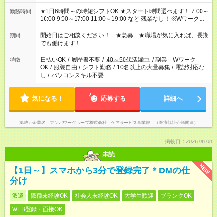
★1日6時間～の時短シフトOK ★スタート時間選べます！ 7:00～
勤務時間
16:00 9:00～17:00 11:00～19:00 など 残業なし！ ※Wワークの
場合、他のお仕事と合わせ週40時間超の就業はご案内できませ
ん ※法令に基づき、週20時間以上勤務は社会保険への加入対象
開始日はご相談ください！ ★急募 ★職場が気に入れば、長期
期間
となります ※労働者派遣法（日雇い派遣の原則禁止）により、
でも働けます！
短時間・短期間の就業はご案内が難しい場合があります
日払いOK
/
履歴書不要
/
40～50代活躍中
/
副業・Wワーク
特徴
OK
/
服装自由
/
シフト勤務
/
10名以上の大量募集
/
電話対応な
し
/
パソコンスキル不要
気になる！
応募する
詳細へ
掲載元企業名
マンパワーグループ株式会社 ケアサービス事業部 （医療福祉介護関連）
掲載日：2026.08.08
未読
NEW
【1日～】スマホから3分で登録完了＊DMの仕
分け
派遣
職種未経験OK
社会人未経験OK
大学生歓迎
ブランクOK
WEB登録・面接OK