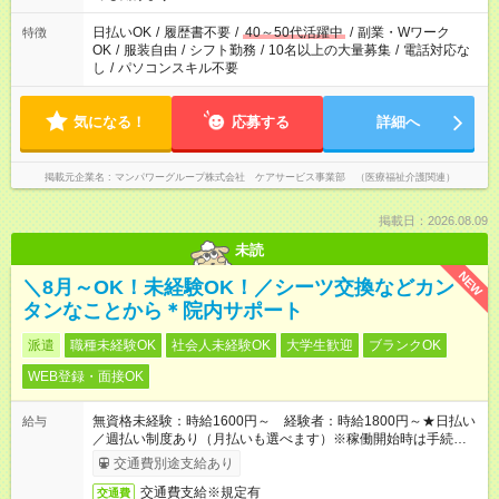
短時間・短期間の就業はご案内が難しい場合があります
日払いOK
/
履歴書不要
/
40～50代活躍中
/
副業・Wワーク
特徴
OK
/
服装自由
/
シフト勤務
/
10名以上の大量募集
/
電話対応な
し
/
パソコンスキル不要
気になる！
応募する
詳細へ
掲載元企業名
マンパワーグループ株式会社 ケアサービス事業部 （医療福祉介護関連）
掲載日：2026.08.09
未読
NEW
＼8月～OK！未経験OK！／シーツ交換などカン
タンなことから＊院内サポート
派遣
職種未経験OK
社会人未経験OK
大学生歓迎
ブランクOK
WEB登録・面接OK
無資格未経験：時給1600円～ 経験者：時給1800円～★日払い
給与
／週払い制度あり（月払いも選べます）※稼働開始時は手続き完
了次第のお支払いとなります。
交通費別途支給あり
交通費支給※規定有
交通費