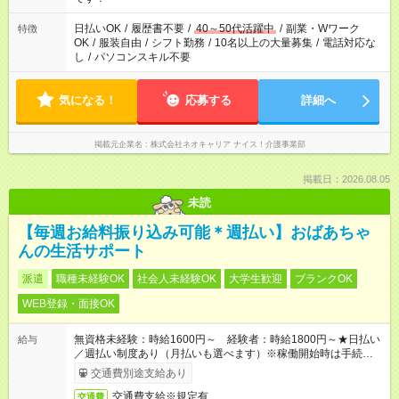
日払いOK
/
履歴書不要
/
40～50代活躍中
/
副業・Wワーク
特徴
OK
/
服装自由
/
シフト勤務
/
10名以上の大量募集
/
電話対応な
し
/
パソコンスキル不要
気になる！
応募する
詳細へ
掲載元企業名
株式会社ネオキャリア ナイス！介護事業部
掲載日：2026.08.05
未読
【毎週お給料振り込み可能＊週払い】おばあちゃ
んの生活サポート
派遣
職種未経験OK
社会人未経験OK
大学生歓迎
ブランクOK
WEB登録・面接OK
無資格未経験：時給1600円～ 経験者：時給1800円～★日払い
給与
／週払い制度あり（月払いも選べます）※稼働開始時は手続き完
了次第のお支払いとなります。
交通費別途支給あり
交通費支給※規定有
交通費