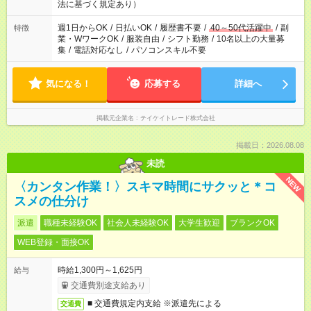
法に基づく規定あり）
週1日からOK
/
日払いOK
/
履歴書不要
/
40～50代活躍中
/
副
特徴
業・WワークOK
/
服装自由
/
シフト勤務
/
10名以上の大量募
集
/
電話対応なし
/
パソコンスキル不要
気になる！
応募する
詳細へ
掲載元企業名
テイケイトレード株式会社
掲載日：2026.08.08
未読
NEW
〈カンタン作業！〉スキマ時間にサクッと＊コ
スメの仕分け
派遣
職種未経験OK
社会人未経験OK
大学生歓迎
ブランクOK
WEB登録・面接OK
時給1,300円～1,625円
給与
交通費別途支給あり
■ 交通費規定内支給 ※派遣先による
交通費