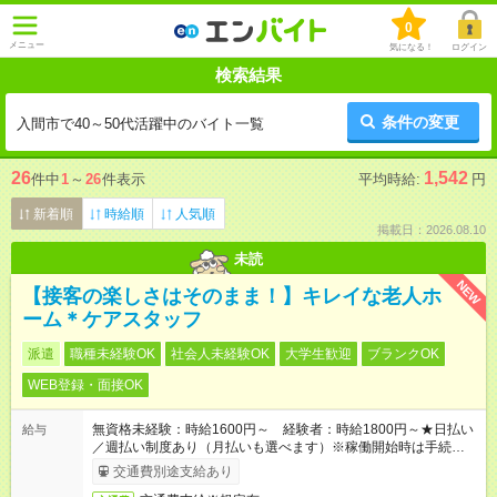
0
メニュー
気になる！
ログイン
検索結果
条件の変更
入間市で40～50代活躍中のバイト一覧
26
1,542
件中
1
～
26
件表示
平均時給:
円
新着順
時給順
人気順
掲載日：2026.08.10
未読
NEW
【接客の楽しさはそのまま！】キレイな老人ホ
ーム＊ケアスタッフ
派遣
職種未経験OK
社会人未経験OK
大学生歓迎
ブランクOK
WEB登録・面接OK
無資格未経験：時給1600円～ 経験者：時給1800円～★日払い
給与
／週払い制度あり（月払いも選べます）※稼働開始時は手続き完
了次第のお支払いとなります。
交通費別途支給あり