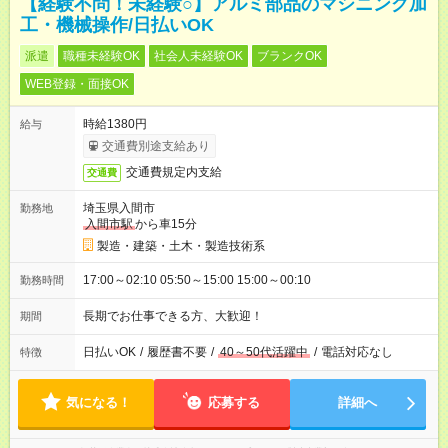
【経験不問！未経験○】アルミ部品のマシニング加
工・機械操作/日払いOK
派遣
職種未経験OK
社会人未経験OK
ブランクOK
WEB登録・面接OK
時給1380円
給与
交通費別途支給あり
交通費規定内支給
交通費
埼玉県入間市
勤務地
入間市駅
から車15分
製造・建築・土木・製造技術系
17:00～02:10 05:50～15:00 15:00～00:10
勤務時間
長期でお仕事できる方、大歓迎！
期間
日払いOK
/
履歴書不要
/
40～50代活躍中
/
電話対応なし
特徴
気になる！
応募する
詳細へ