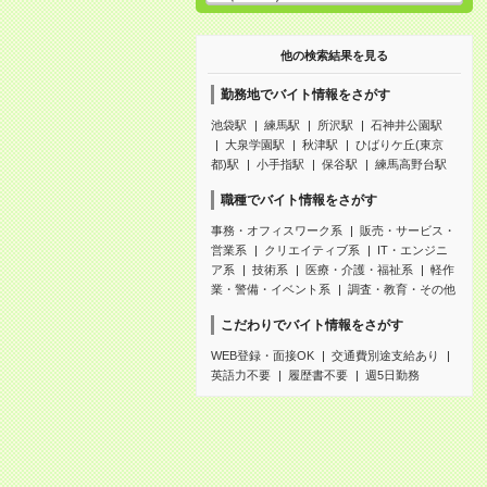
他の検索結果を見る
勤務地でバイト情報をさがす
池袋駅
練馬駅
所沢駅
石神井公園駅
大泉学園駅
秋津駅
ひばりケ丘(東京
都)駅
小手指駅
保谷駅
練馬高野台駅
職種でバイト情報をさがす
事務・オフィスワーク系
販売・サービス・
営業系
クリエイティブ系
IT・エンジニ
ア系
技術系
医療・介護・福祉系
軽作
業・警備・イベント系
調査・教育・その他
こだわりでバイト情報をさがす
WEB登録・面接OK
交通費別途支給あり
英語力不要
履歴書不要
週5日勤務