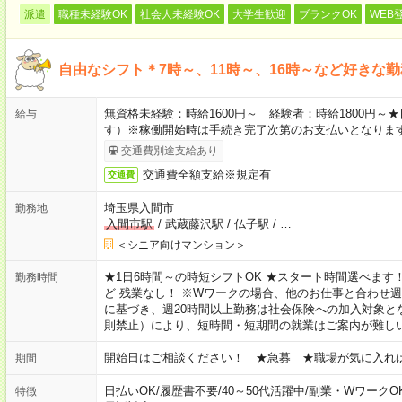
派遣
職種未経験OK
社会人未経験OK
大学生歓迎
ブランクOK
WEB
自由なシフト＊7時～、11時～、16時～など好きな
無資格未経験：時給1600円～ 経験者：時給1800円
給与
す）※稼働開始時は手続き完了次第のお支払いとなりま
交通費別途支給あり
交通費全額支給※規定有
交通費
埼玉県入間市
勤務地
入間市駅
/
武蔵藤沢駅
/
仏子駅
/
…
＜シニア向けマンション＞
★1日6時間～の時短シフトOK ★スタート時間選べます！ 7:00～16
勤務時間
ど 残業なし！ ※Wワークの場合、他のお仕事と合わせ週
に基づき、週20時間以上勤務は社会保険への加入対象と
則禁止）により、短時間・短期間の就業はご案内が難し
開始日はご相談ください！ ★急募 ★職場が気に入れ
期間
日払いOK
/
履歴書不要
/
40～50代活躍中
/
副業・WワークO
特徴