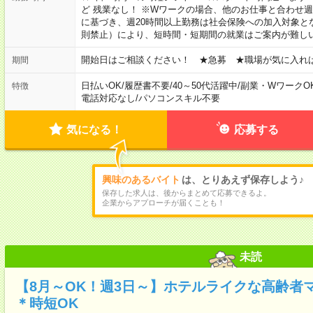
ど 残業なし！ ※Wワークの場合、他のお仕事と合わせ週
に基づき、週20時間以上勤務は社会保険への加入対象と
則禁止）により、短時間・短期間の就業はご案内が難し
開始日はご相談ください！ ★急募 ★職場が気に入れ
期間
日払いOK
/
履歴書不要
/
40～50代活躍中
/
副業・WワークO
特徴
電話対応なし
/
パソコンスキル不要
気になる！
応募する
興味のあるバイト
は、とりあえず保存しよう♪
保存した求人は、後からまとめて応募できるよ。
企業からアプローチが届くことも！
未読
【8月～OK！週3日～】ホテルライクな高齢者
＊時短OK