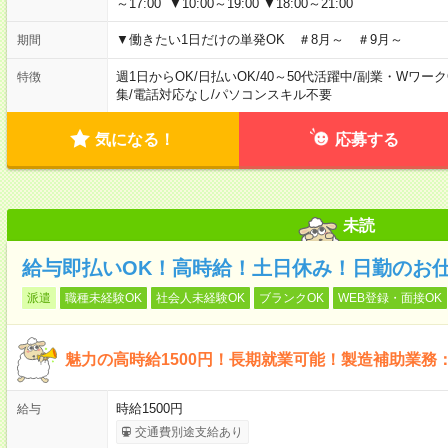
～17:00 ▼10:00～19:00 ▼18:00～21:00
▼働きたい1日だけの単発OK ＃8月～ ＃9月～
期間
週1日からOK
/
日払いOK
/
40～50代活躍中
/
副業・Wワーク
特徴
集
/
電話対応なし
/
パソコンスキル不要
気になる！
応募する
未読
給与即払いOK！高時給！土日休み！日勤のお
派遣
職種未経験OK
社会人未経験OK
ブランクOK
WEB登録・面接OK
魅力の高時給1500円！長期就業可能！製造補助業務
時給1500円
給与
交通費別途支給あり