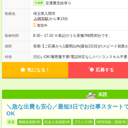
交通費支給有り
交通費
埼玉県入間市
勤務地
入間市駅
から車13分
製造外
8:30～17:10 ※表記のうち実働7時間30分です。
勤務時間
長期【ご応募から1週間以内(最短2日目)のスピード就業
期間
日払いOK
/
履歴書不要
/
電話対応なし
/
パソコンスキル不要
特徴
気になる！
応募する
未読
＼急な出費も安心／最短3日でお仕事スタート
OK
派遣
職種未経験OK
社会人未経験OK
ブランクOK
WEB登録・面接OK