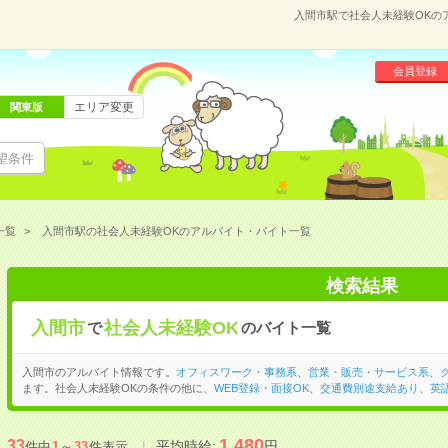
入間市駅で社会人未経験OKの
会員登録
エリア変更
関東版
望条件
一覧
入間市駅の社会人未経験OKのアルバイト・バイト一覧
検索結果
入間市
社会人未経験OK
で
のバイト一覧
入間市のアルバイト情報です。
オフィスワーク・事務系
、
営業・販売・サービス系
、
ます。社会人未経験OKの条件の他に、
WEB登録・面接OK
、
交通費別途支給あり
、
英
1,480
33
平均時給:
円
件中
1
～
33
件表示