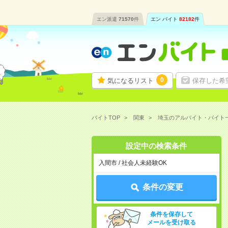
エン派遣
71570
件
エン バイト
82182
件
0
気になるリスト
保存した希
バイトTOP
関東
埼玉のアルバイト・バイト
設定中の検索条件
入間市 / 社会人未経験OK
条件の変更
条件を保存して
メールを受け取る