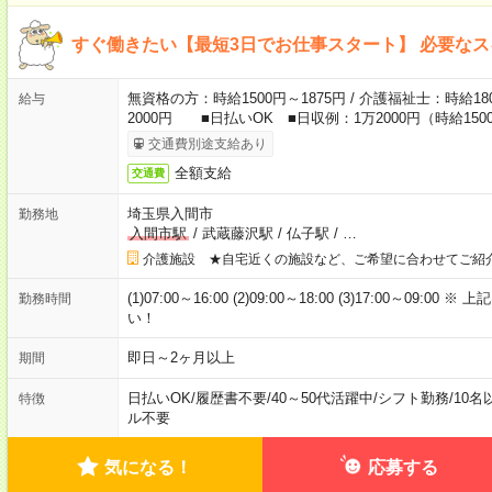
すぐ働きたい【最短3日でお仕事スタート】 必要な
無資格の方：時給1500円～1875円 / 介護福祉士：時給180
給与
2000円 ■日払いOK ■日収例：1万2000円（時給1500
交通費別途支給あり
全額支給
交通費
埼玉県入間市
勤務地
入間市駅
/
武蔵藤沢駅
/
仏子駅
/
…
介護施設 ★自宅近くの施設など、ご希望に合わせてご紹
(1)07:00～16:00 (2)09:00～18:00 (3)17:00～
勤務時間
い！
即日～2ヶ月以上
期間
日払いOK
/
履歴書不要
/
40～50代活躍中
/
シフト勤務
/
10名
特徴
ル不要
気になる！
応募する