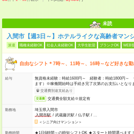
未読
入間市【週3日～】ホテルライクな高齢者マン
派遣
職種未経験OK
社会人未経験OK
大学生歓迎
ブランクOK
WEB
自由なシフト＊7時～、11時～、16時～など好きな
無資格未経験：時給1600円～ 経験者：時給1800円
給与
ます）※稼働開始時は手続き完了次第のお支払いとなり
交通費別途支給あり
交通費全額支給※規定有
交通費
埼玉県入間市
勤務地
入間市駅
/
武蔵藤沢駅
/
仏子駅
/
…
＜シニア向けマンション＞
★1日6時間～の時短シフトOK ★スタート時間選べます！ 7:00～16
勤務時間