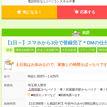
電話対応なし
/
パソコンスキル不要
気になる！
応募する
未読
【1日～】スマホから3分で登録完了＊DMの仕
派遣
職種未経験OK
社会人未経験OK
大学生歓迎
ブランクOK
WEB
土日祝はお休みなので、家族との時間もばっちりです
時給1,300円～1,625円
給与
埼玉県入間市
勤務地
入間市駅
からバイク・車
/
武蔵藤沢駅からバイク・車
/
■物流センターなど ■勤務地選べます
【1日3時間～も相談OK!】午前中のみや18時以降などのシフトあ
勤務時間