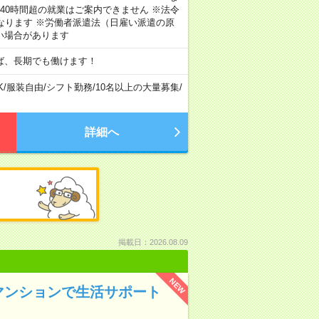
40時間超の就業はご案内できません ※法令
なります ※労働者派遣法（日雇い派遣の原
い場合があります
ば、長期でも働けます！
K
/
服装自由
/
シフト勤務
/
10名以上の大量募集
/
詳細へ
掲載日：2026.08.09
NEW
マンションで生活サポート