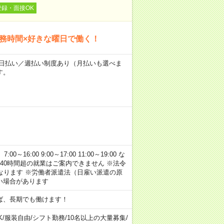
登録・面接OK
勤務時間×好きな曜日で働く！
～★日払い／週払い制度あり（月払いも選べま
す。
:00 9:00～17:00 11:00～19:00 な
40時間超の就業はご案内できません ※法令
なります ※労働者派遣法（日雇い派遣の原
い場合があります
ば、長期でも働けます！
K
/
服装自由
/
シフト勤務
/
10名以上の大量募集
/